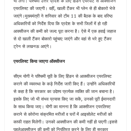
भी लेगी। पश्चिमी उत्तर प्रदेश के लिए हिंडन एयरपोर्ट से आक्सीजन
केशव का संकेत !
एयरलिफ्ट की जाएगी। वहीं, खाली टैंकर भी प्लेन से ही बोकारो भेजे
भाजपाई होते-होते रह गए शिवपाल!
जाएंगे।मुख्यमंत्री ने शनिवार को टीम 11 की बैठक के बाद वरिष्ठ
बुरे दौर में नेपाल !
अधिकारियों को निर्देश दिया कि प्रदेश के सभी जिलों में हो रही
BSP का सियासी रिस्टार्ट!
आक्सीजन की कमी को जल्द पूरा करना है। ऐसे में एक हवाई जहाज
संकट में एनडीए !
कृषि होगा विकास का आधार!
से दो खाली टैंकर बोकारो पहुंचाए जाएंगे और वहां से भरे हुए टैंकर
अशान्ति फैलाने की कोशिश में ट्रम्प !
ट्रेन से लखनऊ आएंगे।
भ्रष्टाचार पर चला योगी चाबुक !
चूक तो हो ही गई !
एयरलिफ्ट किया जाएगा ऑक्सीजन
कश्मीर विवाद सुलझाने को तैयार पाक !
रिटायर नहीं होंगे!
सीएम योगी ने पश्चिमी यूपी के लिए हिंडन से आक्सीजन एयरलिफ्ट
कांग्रेसी खेवनहार पप्पू और केके!
एक मुद्दे पर दो फाड़ हुआ विपक्ष !
कराने की व्यवस्था के कड़े निर्देश जारी किए हैं। उन्होंने अधिकारियों
खतरे में राहुल गांधी !
से कहा है कि सरकार का उद्देश्य प्रत्येक व्यक्ति की जान बचाना है।
विपक्षी गठबंधन को धार देंगे अखिलेश यादव
इसके लिए जो भी संभव प्रयास किए जा सकें, उनको पूरी ईमानदारी
तेजस्वी नहीं, तेजप्रताप तो हैं न जी!
के साथ किया जाए। योगी का मानना है कि आक्सीजन एयरलिफ्ट
बिहार में मोदी का ‘फुले’ अटैक
कराने से कोरोना संक्रमित मरीजों व घरों में आइसोलेट मरीजों को
संकट में डालर !
काफी राहत मिलेगी। उनको आक्सीजन की कमी नहीं हो पाएगी।इससे
मायावती ने क्यों भेजा था जेल ?
सीपी होंगे वीपी!
पहलेआक्सीजन की कमी को नियंत्रित करने के लिए ही सरकार