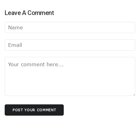
अंबेडकर-अखिलेश पोस्टर के मायने
Leave A Comment
फिर सुर्खियों में सीमा पार वाली सीमा !
पाक पर हमला अभी नहीं..
बीजेपी अध्यक्ष चयन में बड़ी बाधा !
सपा के सियासी मुद्दे में बदलाव !
रविकिशन तो कब के चले गए !
राहुल पर भड़कीं मायावती !
प्रशांत नहीं रहेंगे शांत !
मोदी की राह चलीं ममता!
योगी का फिर तारणहार बनेगा संघ!
बंगाल जीतने की बात यूँ ही नहीं की अमित शाह ने
बिहार में कांग्रेस का तेजस्वी दाँव !
वक्फ के चलते बिखर न जाए एनडीए !
संजय होंगे BJP के नए अध्यक्ष !
मन की बात का हनुमानकाइन्ड कौन?
दौरा से लगा कयासों को विराम
POST YOUR COMMENT
महाकुंभ में सबको फायदा, जानिए किसको हुआ नुकसान ?
इस्तीफा नही देंगे यूट्यूबर मनीष कश्यप!
यूपी में दुर्गंध-सुगंध पर भी सियासत
हुआ ऐलान, यूपी में तीसरी बार बीजेपी सरकार !