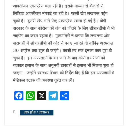
चर्चा में ही रहेंगे तेजप्रताप या…
आक्सीजन एक्सप्रेस चला रही है। इसके माध्यम से बोकारो से
धन्यवाद पर निष्कासन!
लिक्विड आक्सीजन मंगवाई जा रही है। पहली खेप लखनऊ पहुंच
सुलझ नहीँ रही गवर्नर और सीएम की गुत्थी !
चुकी है। दूसरी खेप लाने लिए एक्सप्रेस रवाना हो गई है। योगी
अंगड़ाई ही खड़ा करेगा ‘रंगमहल’ ..
सरकार के साथ कोरोना की जंग को जीतने के लिए डीआरडीओ ने भी
बैकफुट पर होंगे ट्रम्प !
सुलह के रास्ते पर टीएमसी और कांग्रेस!
सहयोग का कदम बढ़ाया है। मुख्यमंत्री ने बताया कि लखनऊ और
रविकिशन ने दिखाया मोदी को आईना !
वाराणसी में डीआरडीओ की ओर से बनाए जा रहे दो कोविड अस्पताल
SPG के हवाले हुआ यूपी !
30 अप्रैल तक शुरू हो जाएंगे। काफी हद तक इनका काम पूरा हो
ये रिश्ता भी कोई रिश्ता है
चुका है। इन अस्पतालों के बन जाने के बाद कोरोना मरीजों को
योगी शरणम गच्छामि !
तत्काल इलाज के साथ अनुभवी डाक्टरों से इलाज भी मिलना शुरू हो
चुनाव के लिए फ्रंटलाइनर बना संघ !
जाएगा। उन्होंने स्वास्थ्य विभाग को निर्देश दिए हैं कि इन अस्पतालों में
बिखरने लगा आईएनडीआईए !
पीएम पद से इस्तीफा देंगे मोदी !
मेडिकल स्टाफ की व्यवस्था तुरंत कर लें।
योगी की राह पर धामी !
CS के सेवा विस्तार का होगा मतलब !
Facebook
WhatsApp
X
Telegram
Share
दो दशक बाद दोनों साथ
सैनिटरी पैड पर राहुल गांधी…
झूठा साबित हुए ट्रम्प !
उत्तर प्रदेश / उत्तराखंड
अमेरिका के कब्जे में खामेनेई !
योगी से कड़वाहट खत्म..