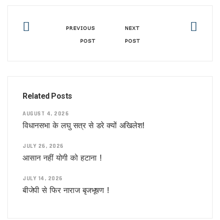
अमेरिका का घमंड चकनाचूर करेगा तेजस!
योगीराज में नहीं चलेगी ऐसी सियासत !
आम हुआ खास
PREVIOUS
NEXT
विश्वास को भी नहीं हो रहा विश्वास कि ..
POST
POST
सीनियरों के रहते जूनियर राजीव का डीजीपी बनना!
वाल पेंटिंग की सियासत !
डलझील बनाम नैनीझील
संजय ने फिर दी सियासी घुड़की !
फिर कोरोना की दस्तक, दिल्ली में अलर्ट
Related Posts
मिठाइयों पर भी पाक युद्ध का असर !
नौतपा तो नहीं तपा!
AUGUST 4, 2026
पाक से अधिक खतरनाक हैं ये दुश्मन !
विधानसभा के लघु सत्र से डरे क्यों अखिलेश!
सीजफायर पर घिरी सरकार !
वहाँ राफेल की दहशत तो यहाँ बुलडोजर की !
JULY 26, 2026
सीजफायर पर संशय !
आसान नहीं योगी को हटाना !
जारी है आपरेशन सिंदूर !
यूपी में अब बिना लाइसेंस कत्तई नहीं बिकेंगे खाने के सामान
JULY 14, 2026
ज्योतिषीय नजर में युद्ध का योग !
बीजेपी से फिर नाराज बृजभूषण !
सिंदूर के बदले आपरेशन सिंदूर
फिल्म एवं टीवी अकादमी, उत्तर प्रदेश ने किया कला श्रमिकों का सम्मान, डॉ
नीतीश के गढ़ में प्रशांत की चुनौती!