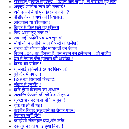
गोरखपुर पुस्तक महोत्सव : ‘पंडान जल रहा है’ से परिचित हुए लोग
अज़हर उगलेगा डान की सच्चाई !
अतीक की बीबी पर मेहरबान कौन ?
पीडीए के नए अर्थ की सियासत !
लोकपाल या शौकपाल!
बिहार में फिर छले गए मुस्लिम
फिर अलग हुए राजभर !
सपा नहीं लड़ेगी पंचायत चुनाव!
योगी की बाल्मीकि चाल में फंसे अखिलेश !
चुनाव की घोषणा और मायावती का ऐलान !
विजन-2047 का हिस्सा है ‘वन नेशन वन इलैक्शन’ : डॉ राजीव
देश में नेपाल जैसे हालात की आशंका !
केशव का संकेत !
भाजपाई होते-होते रह गए शिवपाल!
बुरे दौर में नेपाल !
BSP का सियासी रिस्टार्ट!
संकट में एनडीए !
कृषि होगा विकास का आधार!
अशान्ति फैलाने की कोशिश में ट्रम्प !
भ्रष्टाचार पर चला योगी चाबुक !
चूक तो हो ही गई !
कश्मीर विवाद सुलझाने को तैयार पाक !
रिटायर नहीं होंगे!
कांग्रेसी खेवनहार पप्पू और केके!
एक मुद्दे पर दो फाड़ हुआ विपक्ष !