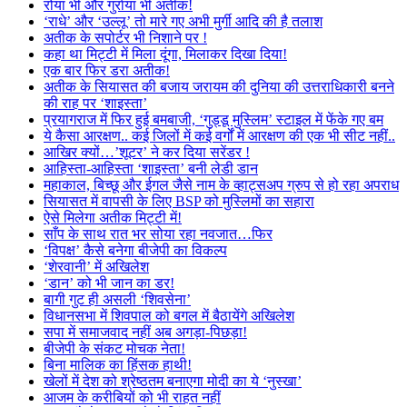
रोया भी और गुर्राया भी अतीक!
‘राधे’ और ‘उल्लू’ तो मारे गए अभी मुर्गी आदि की है तलाश
अतीक के सपोर्टर भी निशाने पर !
कहा था मिट्टी में मिला दूंगा, मिलाकर दिखा दिया!
एक बार फिर डरा अतीक!
अतीक के सियासत की बजाय जरायम की दुनिया की उत्तराधिकारी बनने
की राह पर ‘शाइस्ता’
प्रयागराज में फिर हुई बमबाजी, ‘गुड्डू मुस्लिम’ स्टाइल में फेंके गए बम
ये कैसा आरक्षण.. कई जिलों में कई वर्गों में आरक्षण की एक भी सीट नहीं..
आखिर क्यों…’शूटर’ ने कर दिया सरेंडर !
आहिस्ता-आहिस्ता ‘शाइस्ता’ बनी लेडी डान
महाकाल, बिच्छू और ईगल जैसे नाम के व्हाट्सअप ग्रुप से हो रहा अपराध
सियासत में वापसी के लिए BSP को मुस्लिमों का सहारा
ऐसे मिलेगा अतीक मिट्टी में!
साँप के साथ रात भर सोया रहा नवजात…फिर
‘विपक्ष’ कैसे बनेगा बीजेपी का विकल्प
‘शेरवानी’ में अखिलेश
‘डान’ को भी जान का डर!
बागी गुट ही असली ‘शिवसेना’
विधानसभा में शिवपाल को बगल में बैठायेंगे अखिलेश
सपा में समाजवाद नहीं अब अगड़ा-पिछड़ा!
बीजेपी के संकट मोचक नेता!
बिना मालिक का हिंसक हाथी!
खेलों में देश को श्रेष्ठतम बनाएगा मोदी का ये ‘नुस्खा’
आजम के करीबियों को भी राहत नहीं