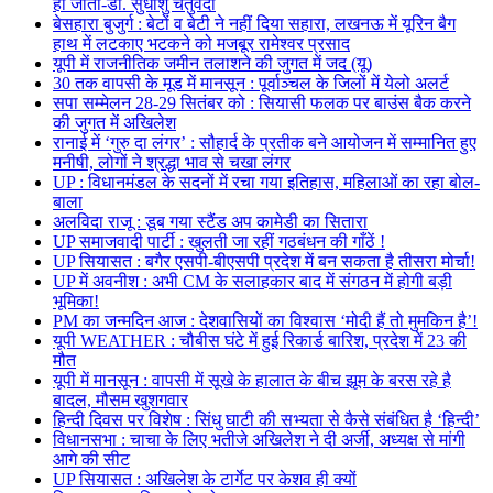
हो जाता-डॉ. सुधांशु चतुर्वेदी
बेसहारा बुजुर्ग : बेटों व बेटी ने नहीं दिया सहारा, लखनऊ में यूरिन बैग
हाथ में लटकाए भटकने को मजबूर रामेश्वर प्रसाद
यूपी में राजनीतिक जमीन तलाशने की जुगत में जद (यू)
30 तक वापसी के मूड में मानसून : पूर्वाञ्चल के जिलों में येलो अलर्ट
सपा सम्मेलन 28-29 सितंबर को : सियासी फलक पर बाउंस बैक करने
की जुगत में अखिलेश
रानाई में ‘गुरु दा लंगर’ : सौहार्द के प्रतीक बने आयोजन में सम्मानित हुए
मनीषी, लोगों ने श्रद्धा भाव से चखा लंगर
UP : विधानमंडल के सदनों में रचा गया इतिहास, महिलाओं का रहा बोल-
बाला
अलविदा राजू : डूब गया स्टैंड अप कामेडी का सितारा
UP समाजवादी पार्टी : खुलती जा रहीं गठबंधन की गाँठें !
UP सियासत : बगैर एसपी-बीएसपी प्रदेश में बन सकता है तीसरा मोर्चा!
UP में अवनीश : अभी CM के सलाहकार बाद में संगठन में होगी बड़ी
भूमिका!
PM का जन्मदिन आज : देशवासियों का विश्वास ‘मोदी हैं तो मुमकिन है’!
यूपी WEATHER : चौबीस घंटे में हुई रिकार्ड बारिश, प्रदेश में 23 की
मौत
यूपी में मानसून : वापसी में सूखे के हालात के बीच झूम के बरस रहे है
बादल, मौसम खुशगवार
हिन्दी दिवस पर विशेष : सिंधु घाटी की सभ्यता से कैसे संबंधित है ‘हिन्दी’
विधानसभा : चाचा के लिए भतीजे अखिलेश ने दी अर्जी, अध्यक्ष से मांगी
आगे की सीट
UP सियासत : अखिलेश के टार्गेट पर केशव ही क्यों