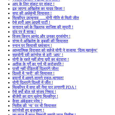
आप के लिए संकट पर संकट !
ढह जाएगा अखिलेश का यादव किला !
सपा की अर्धकुंभी सियासत !
मिल्कीपुर उपचुनाव …..योगी नीति से मिली जीत
ऐसे हारी आम आदमी पार्टी !
सनातन धर्म के खिलाफ साजिश की सुपारी !
दांव पर है साख !
विजय किरन आनंद और उनका दुरसंयोग !
संगम मे अखिलेश के डुबकी की सियासत
स्नान पर सियासी घमासान !
आध्यात्मिक विरासत को सहेजे योगी ने सजाया ‘दिव्य महाकुंभ’
सहयोगी रही कांग्रेस से डरी ‘आप’ !
योगी के रहते नहीं होगा यूपी का बंटवारा !
अतीक के गुर्गे का गुर्गा भी करोड़पति !
पासी नहीं पंडितजी दिलाएंगे जीत!
दिल्ली में ‘फ्री’ की सियासत !
बयानों में आमने-सामने राहुल-भागवत!
योगी दिलाएंगे दिल्ली में जीत !
मिल्कीपुर में सपा की नैया पार लगाएगी PDA !
ऐसे क्यों बोल रहे संजय निषाद !
बीजेपी का दाग धुलेगा मिल्कीपुर !
कैसा अंबेडकर प्रेम ?
नितीश की ‘ना’ पर भी सियासत
कांग्रेसी हुए बृजभूषण !
नए साल में साथ खिचड़ी खाएंगे लालू-नितीश !