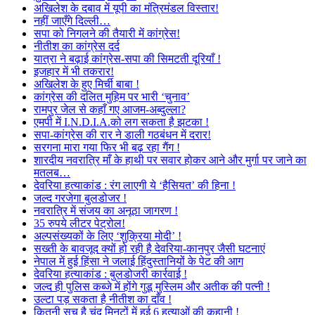
अखिलेश के दबाव में यूपी का मंत्रिमंडल विस्तार!
नहीं जाएँगे दिल्ली…
सपा को निगलने की तैयारी में कांग्रेस!
नीतीश का कांग्रेस दर्द
यात्रा ने बढ़ाई कांग्रेस-सपा की सिमटती दूरियाँ !
इजहार में भी तकरार!
अखिलेश के हुए मिर्ची बाबा !
कांग्रेस की दलित मुहिम पर भारी ‘चुनाव’
रामपुर जेल से कहाँ गए आजम-अब्दुल्ला?
एमपी में I.N.D.I.A.को लग सकता है झटका !
सपा-कांग्रेस की रार ने डाली गठबंधन में दरार!
सरगना मारा गया फिर भी बढ़ रहा गैंग !
शारदीय नवरात्रि माँ के हाथी पर सवार होकर आने और मुर्गा पर जाने का
मतलब…
देवरिया हत्याकांड : रंग लाएगी ये ‘हैसियत’ की हिना !
जल्द गरजेगा बुलडोजर !
नवरात्रि में संजय का अनूठा जागरण !
35 रुपये लीटर पेट्रोल!
अल्पसंख्यकों के लिए ‘शुक्रिया मोदी’ !
सख्ती के बावजूद क्यों हो रही है देवरिया-कानपुर जैसी घटनाएं
नेपाल में हुई हिंसा ने जलाई हिंदुस्तानियों के पेट की आग
देवरिया हत्याकांड : बुलडोजरी कार्रवाई !
जल्द ही पुलिस कब्जे में होंगे गुडू मुस्लिम और अतीक की पत्नी !
उल्टा पड़ सकता है नीतीश का दाँव !
कितनी सच है चंद मिनटों में हुई 6 हत्याओं की कहानी !