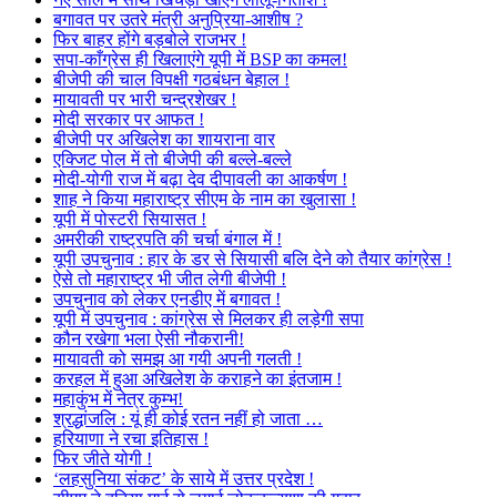
बगावत पर उतरे मंत्री अनुप्रिया-आशीष ?
फिर बाहर होंगे बड़बोले राजभर !
सपा-काँग्रेस ही खिलाएंगे यूपी में BSP का कमल!
बीजेपी की चाल विपक्षी गठबंधन बेहाल !
मायावती पर भारी चन्द्रशेखर !
मोदी सरकार पर आफत !
बीजेपी पर अखिलेश का शायराना वार
एक्जिट पोल में तो बीजेपी की बल्ले-बल्ले
मोदी-योगी राज में बढ़ा देव दीपावली का आकर्षण !
शाह ने किया महाराष्ट्र सीएम के नाम का खुलासा !
यूपी में पोस्टरी सियासत !
अमरीकी राष्ट्रपति की चर्चा बंगाल में !
यूपी उपचुनाव : हार के डर से सियासी बलि देने को तैयार कांग्रेस !
ऐसे तो महाराष्ट्र भी जीत लेगी बीजेपी !
उपचुनाव को लेकर एनडीए में बगावत !
यूपी में उपचुनाव : कांग्रेस से मिलकर ही लड़ेगी सपा
कौन रखेगा भला ऐसी नौकरानी!
मायावती को समझ आ गयी अपनी गलती !
करहल में हुआ अखिलेश के कराहने का इंतजाम !
महाकुंभ में नेत्र कुम्भ!
श्रद्धांजलि : यूं ही कोई रतन नहीं हो जाता …
हरियाणा ने रचा इतिहास !
फिर जीते योगी !
‘लहसुनिया संकट’ के साये में उत्तर प्रदेश !