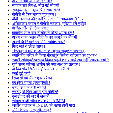
आसान नहीं योगी को हटाना !
नाकाम रहा विपक्ष, जीत गई सीजेपी!
सबकुछ लुटा, उद्धव फिर रामभरोसे!
बीजेपी से फिर नाराज बृजभूषण !
बीबी जसवीन कौर बनी SGPC की धर्म-कोआर्डिनेटर
आखिरकार बंगाल में बीजेपी सरकार, मुखिया बने सुर्वेंदु!
आखिर जीत ही लिया बंगाल !
इक्कीस साल बाद नीतीश ने छोड़ा अपना घर !
अलग राज्य अलग नीति के नए फार्मूले पर बीजेपी!
अपनों के निशाने पर योगी आदित्यनाथ?
फिर भाई ने छोड़ा साथ !
गोरखपुर में बार काउंसिल का चुनाव सकुशल संपन्न।
ज्योतिर्विद नरेंद्र ने किया गोरखपुर सिनेमा महोत्सव का शुभारंभ
स्वामी अविमुक्तेश्वरानंद विवाद पहले शंकराचार्य अब नहीं, आखिर क्यों ?
यूपी राज्य महिला आयोग की उपाध्यक्ष का तलाक !
दो दिवसीय सिनेमा महोत्सव 21 जनवरी से
मुंबई हुई पराई!
सियासी गेम चेंजर एक्सप्रेसवे !
बंद होगा यमुना एक्सप्रेसवे !
डबल इनकम बना जंजाल !
एनडीए से फिर अलग होंगे नीतीश!
बुलडोजर की जद में खेसारी !
सीमांचल की सीमा तय करेगा AIMIM
जातीय पतवार से INDIA की नईया होगी पार!
योगी के पप्पू, अप्पू और टप्पू !