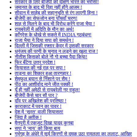
सरकार के लिए बीजेपी को दक्षिण भारत का भरोसा!
जमानत के बाद भी रिहा नहीं होंगे आजम !
सीवान में साहेब की सहानुभूति से रंग लाएगी हिना !
बीजेपी का सेफजोन बना पाँचवाँ चरण!
शाह से मिलने के बाद भी विरोध करेंगे राजा भैया !
रायबरेली में अदिति के मौन का अर्थ!
काँग्रेस के धोखे से सकते में INDIA गठबंधन!
राजा भैया ने दिया सपा को समर्थन !
दिल्ली में जिसकी रफ्तार केंद्र में उसकी सरकार
धनंजय की पत्नी के चुनाव न लड़ने का खुला राज !
नीतीश किसको बोले नौ गो बच्चा पैदा किया!
फिर बँटेगा उत्तर प्रदेश !
सियासत की नई राह पर सपा !
ताड़ना का शिकार हुआ तारणहार !
शेमफुल बयान से निशाने पर सैम !
पीठ का आशीर्वाद माने जीत पक्की !
यूँ ही नहीं अमेठी से रायबरेली गए राहुल!
बीजेपी कैसे चार सौ पार ?
दाँव पर अखिलेश की प्रतिष्ठा !
काराकाट में पवन का पावर !
देश में ‘सूरत’ वाली सियासत!
जिंदा है अतीक !
मैनपुरी में एकजुट दिखा यादव कुनबा
सपा ने ‘माय’ को किया बाय
गर्भगृह के अंधेरे में सूर्य किरणों से दमक उठा रामलला का ललाट, आखिर