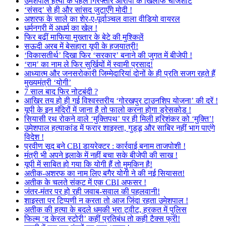
उमेशपाल हत्या के पहले गिरफ्तार आरोपी के खिलाफ चार्जशीट
‘संसद’ से ही और सांसद जुटाएँगे मोदी !
अशरफ के साले का शेर-ए-पूर्वाञ्चल वाला वीडियो वायरल
धर्मनगरी में अधर्म का खेल !
फिर बढ़ीं माफिया मुख्तार के बेटे की मुश्किलें
सऊदी अरब में बेसहारा यूपी के हजयात्री!
‘विकासतीर्थ’ दिखा फिर ‘सरकार’ बनाने की जुगत में बीजेपी !
‘राम’ का नाम ले फिर सुर्खियों में स्वामी प्रसाद!
आध्यात्म और जनसरोकारी जिम्मेदारियां दोनों के ही प्रति सजग रहते हैं
मुख्यमंत्री ‘योगी’
7 साल बाद फिर नोटबंदी ?
आखिर तय हो ही गई विश्वस्तरीय ‘गोरखपुर टाउनशिप योजना’ की दरें !
यूपी के इन मंदिरों में जाना है तो फालो करना होगा ड्रेसकोड !
सियासी रथ रोकने वाले ‘मुक्तिपथ’ पर ही मिली हरिशंकर को ‘मुक्ति’!
उमेशपाल हत्याकांड में फरार शाइस्ता, गुड्डू और साबिर नहीं भाग पाएंगे
विदेश !
प्रवीण सूद बने CBI डायरेक्टर : कार्रवाई बनाम ताजपोशी !
मंत्री भी अपने इलाके में नहीं बचा सके बीजेपी की साख !
यूपी में साबित हो गया कि योगी हैं तो मुमकिन है!
अतीक-अशरफ का नाम लिए बगैर योगी ने की नई सियासत!
अतीक के चलते संकट में एक CBI अफसर !
जंतर-मंतर पर हो रही जवाब-सवाल की पहलवानी!
शाइस्ता पर टिप्पणी न करता तो आज जिंदा रहता उमेशपाल !
अतीक की हत्या के बदले धमकी भरा ट्वीट, हरकत में पुलिस
फिल्म ‘द केरल स्टोरी’ कहीं प्रतिबंध तो कही टैक्स फ्री!