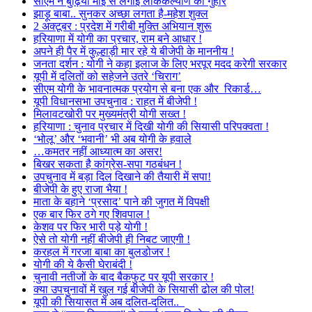
सीएम ने बुढ़िया माई से लगाई लोककल्याण की गुहार
झाड़ू बाबा.. सुनकर अच्छा लगता है-महेश शुक्ल
2 अक्टूबर : प्रदेश में गरीबी मुक्ति अभियान शुरू
हरियाणा में योगी का प्रचार, राम बने आधार !
अपने ही पैर में कुल्हाड़ी मार रहे ये बीजेपी के माननीय !
जनता दर्शन : योगी ने कहा इलाज के लिए भरपूर मदद करेगी सरकार
यूपी में दलितों को सहेजने उतरे ‘चिराग’
सीएम योगी के भावनात्मक प्रयोग से बना एक और रिकार्ड…
यूपी विधानसभा उपचुनाव : राहत में बीजेपी !
मिलावटखोरी पर मुख्यमंत्री योगी सख्त !
हरियाणा : चुनाव प्रचार में दिखी योगी की सियासी परिपक्वता !
‘भोलू’ और ‘भवानी’ भी अब योगी के हवाले
…कमतर नहीं आध्यात्म का असर!
बिखर सकता है कांग्रेस-सपा गठबंधन !
उपचुनाव में बड़ा दिल दिखाने की तैयारी में सपा!
बीजेपी के हुए राजा भैया !
माता के बहाने ‘प्रसाद’ पाने की जुगत में विपक्षी
एक बार फिर ठगे गए शिवपाल !
केशव पर फिर भारी पड़े योगी !
ऐसे तो योगी नहीं बीजेपी ही निबट जाएगी !
करहल में गरजा बाबा का बुलडोजर !
योगी की ये कैसी घेराबंदी !
चुनावी नतीजों के बाद बैकफुट पर यूपी सरकार !
क्या उपचुनावों में खुल गई बीजेपी के सियासी ढोल की पोल!
यूपी की सियासत में अब दलित-दलित..