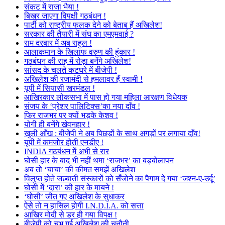
संकट में राजा भैया !
बिखर जाएगा विपक्षी गठबंधन !
पार्टी को राष्ट्रीय फलक देने को बेताब हैं अखिलेश!
सरकार की तैयारी में संघ का एमएमवाई ?
राम दरबार में अब राहुल !
आलाकमान के खिलाफ वरुण की हुंकार !
गठबंधन की राह में रोड़ा बनेंगे अखिलेश!
सांसद के चलते कटघरे में बीजेपी !
अखिलेश की रजामंदी से हमलावर हैं स्वामी !
यूपी में सियासी खरमंडल !
आखिरकार लोकसभा में पास हो गया महिला आरक्षण विधेयक
संजय के ‘प्रेशर पालिटिक्स’का नया दाँव !
फिर राजभर पर क्यों भड़के केशव !
योगी ही बनेंगे खेवनहार !
खुली आँख : बीजेपी ने अब पिछड़ों के साथ अगड़ों पर लगाया दाँव!
यूपी में कमजोर होती एनडीए !
INDIA गठबंधन में अभी से रार
घोसी हार के बाद भी नहीं थमा ‘राजभर’ का बड़बोलापन
अब तो ‘चाचा’ की कीमत समझें अखिलेश
विलुप्त होते जज़्बाती संस्कारों को सँजोने का पैगाम दे गया ‘जश्न-ए-उर्दू’
घोसी में ‘दारा’ की हार के मायने !
‘घोसी’ जीत गए अखिलेश के सुधाकर
ऐसे तो न हासिल होगी I.N.D.I.A. को सत्ता
आखिर मोदी से डर ही गया विपक्ष !
बीजेपी को चुभ गई अखिलेश की चुनौती