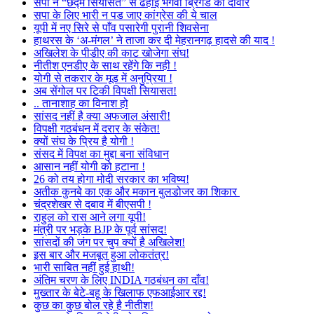
सपा ने “छद्म सियासत” से ढहाई भगवा ब्रिगेड की दीवार
सपा के लिए भारी न पड जाए कांग्रेस की ये चाल
यूपी में नए सिरे से पाँव पसारेगी पुरानी शिवसेना
हाथरस के ‘अ-मंगल’ ने ताजा कर दी मेहरानगढ़ हादसे की याद !
अखिलेश के पीडीए की काट खोजेगा संघ!
नीतीश एनडीए के साथ रहेंगे कि नही !
योगी से तकरार के मूड में अनुप्रिया !
अब सेंगोल पर टिकी विपक्षी सियासत!
.. तानाशाह का विनाश हो
सांसद नहीं है क्या अफजाल अंसारी!
विपक्षी गठबंधन में दरार के संकेत!
क्यों संघ के प्रिय है योगी !
संसद में विपक्ष का मुद्दा बना संविधान
आसान नहीं योगी को हटाना !
26 को तय होगा मोदी सरकार का भविष्य!
अतीक कुनबे का एक और मकान बुलडोजर का शिकार
चंद्रशेखर से दबाव में बीएसपी !
राहुल को रास आने लगा यूपी!
मंत्री पर भड़के BJP के पूर्व सांसद!
सांसदों की जंग पर चुप क्यों है अखिलेश!
इस बार और मजबूत हुआ लोकतंत्र!
भारी साबित नहीं हुई हाथी!
अंतिम चरण के लिए INDIA गठबंधन का दाँव!
मुख्तार के बेटे-बहू के खिलाफ एफआईआर रद्द!
कुछ का कुछ बोल रहे है नीतीश!