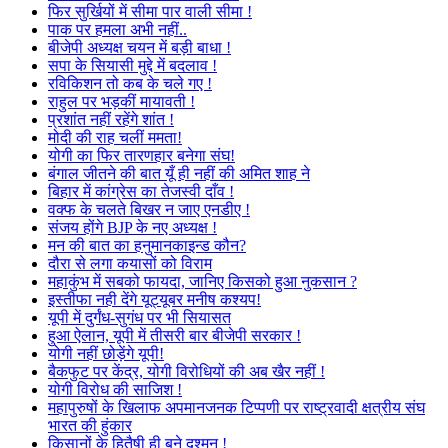
फिर सुर्खियों में सीमा पार वाली सीमा !
पाक पर हमला अभी नहीं..
बीजेपी अध्यक्ष चयन में बड़ी बाधा !
सपा के सियासी मुद्दे में बदलाव !
रविकिशन तो कब के चले गए !
राहुल पर भड़कीं मायावती !
प्रशांत नहीं रहेंगे शांत !
मोदी की राह चलीं ममता!
योगी का फिर तारणहार बनेगा संघ!
बंगाल जीतने की बात यूँ ही नहीं की अमित शाह ने
बिहार में कांग्रेस का तेजस्वी दाँव !
वक्फ के चलते बिखर न जाए एनडीए !
संजय होंगे BJP के नए अध्यक्ष !
मन की बात का हनुमानकाइन्ड कौन?
दौरा से लगा कयासों को विराम
महाकुंभ में सबको फायदा, जानिए किसको हुआ नुकसान ?
इस्तीफा नही देंगे यूट्यूबर मनीष कश्यप!
यूपी में दुर्गंध-सुगंध पर भी सियासत
हुआ ऐलान, यूपी में तीसरी बार बीजेपी सरकार !
योगी नहीं छोड़ेंगे यूपी!
बैकफुट पर केंद्र, योगी विरोधियों की अब खैर नहीं !
योगी विरोध की साजिश !
महापुरुषों के खिलाफ अपमानजनक टिप्पणी पर राष्ट्रवादी क्षत्रीय संघ
भारत की हुंकार
किसानों के हितैषी ही बने दुश्मन !