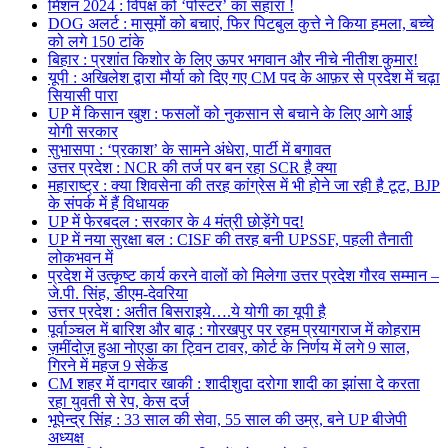
मिशन 2024 : विपक्ष को ‘पोस्टर’ का सहारा !
DOG अलर्ट : मासूमों को बचाएं, फिर पिटबुल कुत्ते ने किया हमला, बच्चे
को लगे 150 टांके
बिहार : प्रशांत किशोर के लिए ऊपर भगवान और नीचे नीतीश कुमार!
यूपी : अखिलेश द्वारा मौर्या को दिए गए CM पद के आफ़र से प्रदेश में चढ़ा
सियासी पारा
UP में किसान खुश : फसलों को नुकसान से बचाने के लिए आगे आई
योगी सरकार
सुभासपा : ‘प्रकाश’ के सामने अंधेरा, पार्टी में बगावत
उत्तर प्रदेश : NCR की तर्ज पर बन रहा SCR है क्या
महाराष्ट्र : क्या शिवसेना की तरह कांग्रेस में भी होने जा रही है टूट, BJP
के संपर्क में हैं विधायक
UP में फेरबदल : सरकार के 4 मंत्री छोड़ेंगे पद!
UP में नया सुरक्षा बल : CISF की तरह बनी UPSSF, पहली तैनाती
लोकभवन में
प्रदेश में उत्कृष्ट कार्य करने वालों को मिलेगा उत्तर प्रदेश गौरव सम्मान –
जे.पी. सिंह, डीएम-देवरिया
उत्तर प्रदेश : अतीत बिसराइये….ये योगी का यूपी है
पूर्वाञ्चल में बारिश और बाढ़ : गोरखपुर पर रहम प्रयागराज में कोहराम
ज़मींदोज़ हुआ नोएडा का ट्विन टावर, कोर्ट के निर्णय में लगे 9 साल,
गिरने में महज 9 सेकेंड
CM शहर में दागदार खाकी : शादीशुदा दरोगा शादी का झांसा दे करता
रहा युवती से रेप, केस दर्ज
भूपेन्द्र सिंह : 33 साल की सेवा, 55 साल की उम्र, बने UP बीजेपी
अध्यक्ष