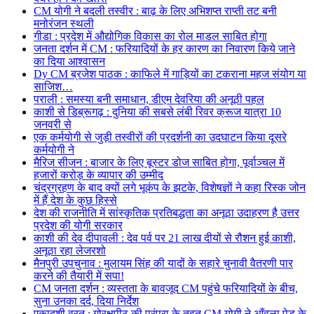
CM योगी ने बदली तस्वीर : बाढ़ के लिए अभिशप्त राप्ती तट बनी
मनोरंजन स्थली
गीडा : प्रदेश में औद्योगिक विकास का रोल माडल साबित होगा
जनता दर्शन में CM : फरियादियों के हर कारण का निवारण किये जाने
का दिया आश्वासन
Dy CM ब्रजेश पाठक : काफिले में गाड़ियों का टकराना महज संयोग या
साजिश…
पराली : समस्या बनी समाधान, डीएम देवरिया की अनूठी पहल
काशी से डिब्रूगढ़ : दुनिया की सबसे लंबी रिवर क्रूज यात्रा 10
जनवरी से
एक कर्मयोगी से जुड़ी तस्वीरों की प्रदर्शनी का उदघाटन किया दूसरे
कर्मयोगी ने
मैरिज सीजन : बाजार के लिए बूस्टर डोज साबित होगा, पूर्वाञ्चल में
हजारों करोड़ के व्यापार की उम्मीद
चंद्रग्रहण के बाद क्यों लगे भूकंप के झटके, विशेषज्ञों ने कहा रिस्क जोन
में हैं देश के कुछ हिस्से
देश की राजनीति में सांस्कृतिक प्रतिबद्धता का अनूठा उदाहरण है उत्तर
प्रदेश की योगी सरकार
काशी की देव दीपावली : देव पर्व पर 21 लाख दीयों से रौशन हुई काशी,
अनूठा रहा लेजरशो
मैनपुरी उपचुनाव : मुलायम सिंह की यादों के सहारे चुनावी वैतरणी पार
करने की तैयारी में सपा!
CM जनता दर्शन : व्यस्तता के बावजूद CM पहुंचे फरियादियों के बीच,
सुना उनका दर्द, दिया निर्देश
एकादशी व्रत : गोरक्षपीठ की परंपरा के तहत CM योगी ने आँवला पेड़ के