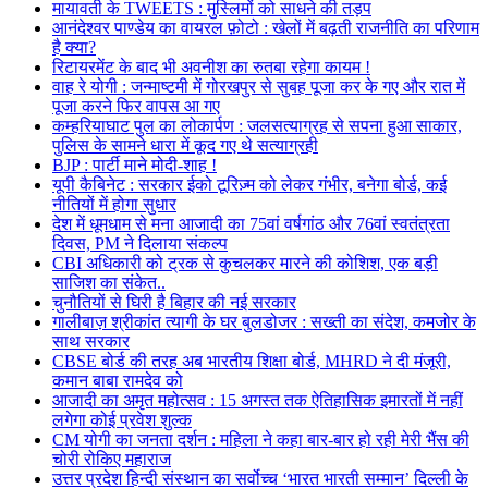
मायावती के TWEETS : मुस्लिमों को साधने की तड़प
आनंदेश्वर पाण्डेय का वायरल फ़ोटो : खेलों में बढ़ती राजनीति का परिणाम
है क्या?
रिटायरमेंट के बाद भी अवनीश का रुतबा रहेगा कायम !
वाह रे योगी : जन्माष्टमी में गोरखपुर से सुबह पूजा कर के गए और रात में
पूजा करने फिर वापस आ गए
कम्हरियाघाट पुल का लोकार्पण : जलसत्याग्रह से सपना हुआ साकार,
पुलिस के सामने धारा में कूद गए थे सत्याग्रही
BJP : पार्टी माने मोदी-शाह !
यूपी कैबिनेट : सरकार ईको टूरिज़्म को लेकर गंभीर, बनेगा बोर्ड, कई
नीतियों में होगा सुधार
देश में धूमधाम से मना आजादी का 75वां वर्षगांठ और 76वां स्वतंत्रता
दिवस, PM ने दिलाया संकल्प
CBI अधिकारी को ट्रक से कुचलकर मारने की कोशिश, एक बड़ी
साजिश का संकेत..
चुनौतियों से घिरी है बिहार की नई सरकार
गालीबाज़ श्रीकांत त्यागी के घर बुलडोजर : सख्ती का संदेश, कमजोर के
साथ सरकार
CBSE बोर्ड की तरह अब भारतीय शिक्षा बोर्ड, MHRD ने दी मंजूरी,
कमान बाबा रामदेव को
आजादी का अमृत महोत्सव : 15 अगस्त तक ऐतिहासिक इमारतों में नहीं
लगेगा कोई प्रवेश शुल्क
CM योगी का जनता दर्शन : महिला ने कहा बार-बार हो रही मेरी भैंस की
चोरी रोकिए महाराज
उत्तर प्रदेश हिन्दी संस्थान का सर्वोच्च ‘भारत भारती सम्मान’ दिल्ली के