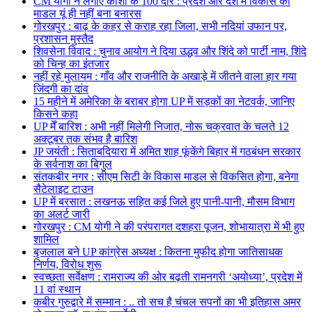
CM योगी ने लगाए काशी के 100 दौरे : प्रदेश और देश में विकास का
माडल यूं ही नहीं बना बनारस
गोरखपुर : बाढ़ के कहर से कराह रहा जिला, सभी नदियां उफान पर,
प्रशासन मुस्तैद
शिवसेना विवाद : चुनाव आयोग ने दिया उद्धव और शिंदे को पार्टी नाम, शिंदे
को चिन्ह का इंतजार
नहीं रहे मुलायम : गाँव और राजनीति के अखाड़े में जीतने वाला हार गया
जिंदगी का दांव
15 महीने में अमेरिका के बराबर होगा UP में सड़कों का नेटवर्क, जानिए
किसने कहा
UP मेँ बारिश : अभी नहीं मिलेगी निजात, नोरू चक्रवात के चलते 12
अक्टूबर तक संभव है बारिश
JP जयंती : सिताबदियारा में अमित शाह फूंकेंगे बिहार में गठबंधन सरकार
के सर्वनाश का बिगुल
संतकबीर नगर : सीएम सिटी के विकास माडल से विकसित होगा, बनेगा
सैटेलाइट टाउन
UP में बरसात : लखनऊ सहित कई जिले हुए पानी-पानी, मौसम विभाग
का अलर्ट जारी
गोरखपुर : CM योगी ने की परंपरागत दशहरा पूजन, शोभायात्रा में भी हुए
शामिल
बृजलाल बने UP कांग्रेस अध्यक्ष : कितना मुफीद होगा जातिसाधक
निर्णय, विरोध शुरू
स्वच्छता सर्वेक्षण : रामराज्य की ओर बढ़ती रामनगरी ‘अयोध्या’, प्रदेश में
11 वां स्थान
कबीर गुरुद्वारे में सम्मान : .. तो सच है चंचल सपनों का भी इतिहास अमर