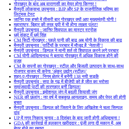
गोरखपुर के बाद अब वाराणसी का मेयर होगा किन्नर !
मैनपुरी लोकसभा उपचुनाव : BJP और SP के राजनीतिक भविष्य का
लिटमस टेस्ट
जानिए एक हफ्ते में तीसरी बार गोरखपुर क्यों आए मुख्यमंत्री योगी !
महाराष्ट्र, बिहार की तरह यूपी में भी होगा तख़्ता पलट!
मैनपुरी उपचुनाव : जानिए शिवपाल का मास्टर स्ट्रोक
धर्म संकट में धर्म सिंह
CM सिटी गोरखपुर : पहले पानी की बाढ़ अब योगी के विकास की बाढ़
मैनपुरी उपचुनाव : पार्टियों के प्रचार में मौजूद है ‘नेताजी’!
मैनपुरी उपचुनाव : डिम्पल ने मानी शर्त तो शिवपाल करने लगे प्रचार
CM योगी आदित्यनाथ ने बताया गोरखपुर में अधिक विकास होने की
वजह
CM के सपनों का गोरखपुर : स्टील और बिजली उत्पादन के साथ-साथ
रोजगार सृजन भी करेगा ‘अंकुर उद्योग (स्टील)’
शहर-ए-गोरखपुर : निगम क्षेत्र में बनेंगी 138 नयी सड़कें
मैनपुरी उपचुनाव : सपा के गढ़ में बीजेपी को है जीत का भरोसा
समाजवादी पार्टी की तारणहार बनीं डिम्पल!
मैनपुरी उपचुनाव : इमोशनल जंग में बदली सियासी जंग
NER की छलांग : नए वर्ष में सबकुछ आनलाइन, समय और पेपर की होगी
बचत
मैनपुरी उपचुनाव : डिम्पल को जिताने के लिए अखिलेश ने चला सिम्पल
दांव
UP में नगर निकाय चुनाव : 8 दिसंबर के बाद जारी होगी अधिसूचना !
GDA की कार्रवाई से हलकान खरीददार : पूंजी लगा दी मकान में, अब
बेघर होने का खतरा