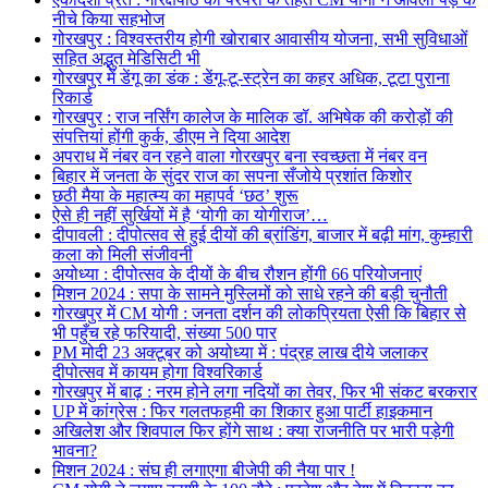
नीचे किया सहभोज
गोरखपुर : विश्वस्तरीय होगी खोराबार आवासीय योजना, सभी सुविधाओं
सहित अद्भुत मेडिसिटी भी
गोरखपुर में डेंगू का डंक : डेंगू-टू-स्ट्रेन का कहर अधिक, टूटा पुराना
रिकार्ड
गोरखपुर : राज नर्सिंग कालेज के मालिक डॉ. अभिषेक की करोड़ों की
संपत्तियां होंगी कुर्क, डीएम ने दिया आदेश
अपराध में नंबर वन रहने वाला गोरखपुर बना स्वच्छता में नंबर वन
बिहार में जनता के सुंदर राज का सपना सँजोये प्रशांत किशोर
छठी मैया के महात्म्य का महापर्व ‘छठ’ शुरू
ऐसे ही नहीं सुर्खियों में है ‘योगी का योगीराज’…
दीपावली : दीपोत्सव से हुई दीयों की ब्रांडिंग, बाजार में बढ़ी मांग, कुम्हारी
कला को मिली संजीवनी
अयोध्या : दीपोत्सव के दीयों के बीच रौशन होंगी 66 परियोजनाएं
मिशन 2024 : सपा के सामने मुस्लिमों को साधे रहने की बड़ी चुनौती
गोरखपुर में CM योगी : जनता दर्शन की लोकप्रियता ऐसी कि बिहार से
भी पहुँच रहे फरियादी, संख्या 500 पार
PM मोदी 23 अक्टूबर को अयोध्या में : पंद्रह लाख दीये जलाकर
दीपोत्सव में कायम होगा विश्वरिकार्ड
गोरखपुर में बाढ़ : नरम होने लगा नदियों का तेवर, फिर भी संकट बरकरार
UP में कांग्रेस : फिर गलतफहमी का शिकार हुआ पार्टी हाइकमान
अखिलेश और शिवपाल फिर होंगे साथ : क्या राजनीति पर भारी पड़ेगी
भावना?
मिशन 2024 : संघ ही लगाएगा बीजेपी की नैया पार !