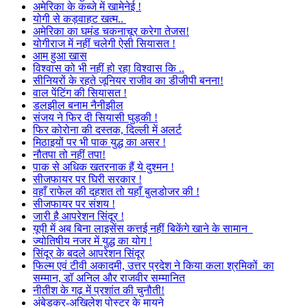
अमेरिका के कब्जे में खामेनेई !
योगी से कड़वाहट खत्म..
अमेरिका का घमंड चकनाचूर करेगा तेजस!
योगीराज में नहीं चलेगी ऐसी सियासत !
आम हुआ खास
विश्वास को भी नहीं हो रहा विश्वास कि ..
सीनियरों के रहते जूनियर राजीव का डीजीपी बनना!
वाल पेंटिंग की सियासत !
डलझील बनाम नैनीझील
संजय ने फिर दी सियासी घुड़की !
फिर कोरोना की दस्तक, दिल्ली में अलर्ट
मिठाइयों पर भी पाक युद्ध का असर !
नौतपा तो नहीं तपा!
पाक से अधिक खतरनाक हैं ये दुश्मन !
सीजफायर पर घिरी सरकार !
वहाँ राफेल की दहशत तो यहाँ बुलडोजर की !
सीजफायर पर संशय !
जारी है आपरेशन सिंदूर !
यूपी में अब बिना लाइसेंस कत्तई नहीं बिकेंगे खाने के सामान
ज्योतिषीय नजर में युद्ध का योग !
सिंदूर के बदले आपरेशन सिंदूर
फिल्म एवं टीवी अकादमी, उत्तर प्रदेश ने किया कला श्रमिकों का
सम्मान, डॉ अनिल और राजवीर सम्मानित
नीतीश के गढ़ में प्रशांत की चुनौती!
अंबेडकर-अखिलेश पोस्टर के मायने