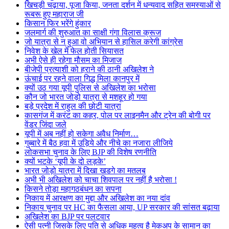
खिचड़ी चढ़ाया, पूजा किया, जनता दर्शन में धन्यवाद सहित समस्याओं से
रूबरू हुए महाराज जी
किसान फिर भरेंगे हुंकार
जलमार्ग की शुरुआत का साक्षी गंगा विलास क्रूज
जो यात्रा से न हुआ वो अभियान से हासिल करेगी कांग्रेस
निवेश के खेल में फेल होती सियासत
अभी ऐसे ही रहेगा मौसम का मिजाज
बीजेपी प्रत्याशी को हराने की ठानी अखिलेश ने
ऊंचाई पर रहने वाला गिद्ध मिला कानपुर में
क्यों उठ गया यूपी पुलिस से अखिलेश का भरोसा
कौन जो भारत जोड़ो यात्रा से मशहूर हो गया
बड़े प्रदेश में राहुल की छोटी यात्रा
कासगंज में करंट का कहर, पोल पर लाइनमैन और ट्रेन की बोगी पर
वेंडर जिंदा जले
यूपी में अब नहीं हो सकेगा अवैध निर्माण…
गुब्बारे में बैठ हवा में उड़िये और नीचे का नजारा लीजिये
लोकसभा चुनाव के लिए BJP की विशेष रणनीति
क्यों भटके ‘यूपी के दो लड़के’
भारत जोड़ो यात्रा में दिखा खडगे का मतलब
अभी भी अखिलेश को चाचा शिवपाल पर नहीं है भरोसा !
किसने तोड़ा महागठबंधन का सपना
निकाय में आरक्षण का मुद्दा और अखिलेश का नया दांव
निकाय चुनाव पर HC का फैसला आया, UP सरकार की सांसत बढ़ाया
अखिलेश का BJP पर पलटवार
ऐसी पत्नी जिसके लिए पति से अधिक महत्व है मेकअप के सामान का