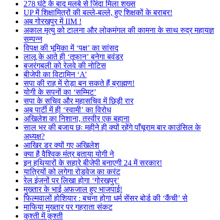
278 घंटे के बाद मलबे से जिंदा मिला शख्स
UP में शिक्षामित्रों की बल्ले-बल्ले, हुए शिक्षकों के बराबर!
अब गोरखपुर में IIM !
अकाल मृत्यु को टालना और लोकमंगल की कामना के साथ रुद्र महायज्ञ
सम्पन्न
विपक्ष की भूमिका में ‘पक्ष’ का सांसद
लालू के आते ही ‘तूफान’ बनेगा बवंडर
बजरंगबली को रेलवे की नोटिस
बीजेपी का विटामिन ‘A’
सपा की राह में रोड़ा बन सकते हैं ब्राह्मण!
योगी के सपनों का ‘सम्मिट’
सपा के सचिव और महासचिव में छिड़ी रार
अब पार्टी में ही ‘स्वामी’ का विरोध
अखिलेश का निशाना, तस्वीर एक बहाना
साल भर की बजाय छः महीने ही क्यों रहेंगे पाँचूराम बार काउंसिल के
अध्यक्ष?
आखिर डर क्यों गए अखिलेश
क्या है वैश्विक मंत्र बताया योगी ने
इन हथियारों के सहारे बीजेपी बनाएगी 24 में सरकार!
यात्रियों को लगेगा रोडवेज का करंट
रेल इंजनों पर लिखा होगा ‘गोरखपुर’
मुख्तार के भाई अफजाल हुए भाजपाई!
फिल्मवालों होशियार : बचना होगा धर्म सेंसर बोर्ड की ‘कैंची’ से
माफिया मुख्तार पर गहराता संकट
कुश्ती में कुश्ती