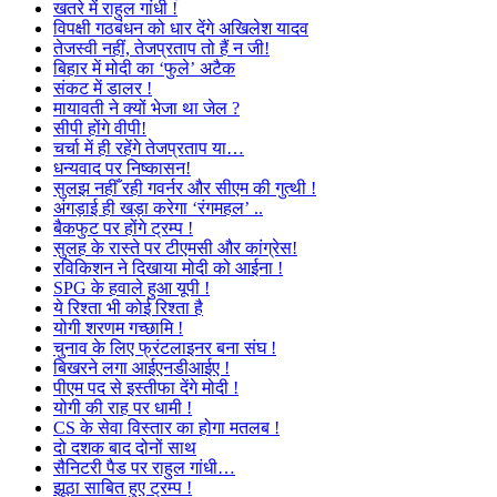
खतरे में राहुल गांधी !
विपक्षी गठबंधन को धार देंगे अखिलेश यादव
तेजस्वी नहीं, तेजप्रताप तो हैं न जी!
बिहार में मोदी का ‘फुले’ अटैक
संकट में डालर !
मायावती ने क्यों भेजा था जेल ?
सीपी होंगे वीपी!
चर्चा में ही रहेंगे तेजप्रताप या…
धन्यवाद पर निष्कासन!
सुलझ नहीँ रही गवर्नर और सीएम की गुत्थी !
अंगड़ाई ही खड़ा करेगा ‘रंगमहल’ ..
बैकफुट पर होंगे ट्रम्प !
सुलह के रास्ते पर टीएमसी और कांग्रेस!
रविकिशन ने दिखाया मोदी को आईना !
SPG के हवाले हुआ यूपी !
ये रिश्ता भी कोई रिश्ता है
योगी शरणम गच्छामि !
चुनाव के लिए फ्रंटलाइनर बना संघ !
बिखरने लगा आईएनडीआईए !
पीएम पद से इस्तीफा देंगे मोदी !
योगी की राह पर धामी !
CS के सेवा विस्तार का होगा मतलब !
दो दशक बाद दोनों साथ
सैनिटरी पैड पर राहुल गांधी…
झूठा साबित हुए ट्रम्प !