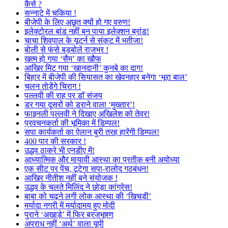
कैसे ?
सन्नाटे में चकिया !
बीजेपी के लिए अछूत क्यों हो गए वरुण!
इलेक्टोरल बांड नहीं बन पाया इलेक्शन ब्रांड!
चाचा शिवपाल के यूटर्न से संकट में भतीजा!
बोली से फंसे बड़बोले राजभर !
खत्म हो गया ‘सैम’ का खौफ
आखिर मिट गया ‘खानदानी’ कुनबे का दाग!
बिहार में बीजेपी की सियासत का खेवनहार बनेगा ‘भूरा बाल’
चलन तोड़ेंगे चिराग !
पल्लवी की राह पर डॉ संजय
डर गया दूसरों को डराने वाला ‘मुख्तार’!
फाइनली पल्लवी ने दिखाए अखिलेश को तेवर!
प्रवचनकर्ता की भूमिका में डिम्पल!
सपा कार्यकर्ता का ऐलान बुरी तरह हारेंगी डिम्पल!
400 पार की सरकार !
उद्धव ठाकरे भी एनडीए में!
आध्यात्मिक और मायावी आस्था का प्रतीक बनी अयोध्या
एक सीट पर पेंच, टूटेगा सपा-रालोद गठबंधन!
आखिर नीतीश नहीं बने संयोजक !
उद्धव के चलते मिलिंद ने छोड़ा कांग्रेस!
बाबा को चढ़ने लगी लोक आस्था की ‘खिचड़ी’
मर्यादा नगरी में मर्यादामय हुए मोदी
पुराने ‘अखाड़े’ में फिर ब्रजभूषण
अपराध नहीं ‘अर्थ’ वाला यूपी