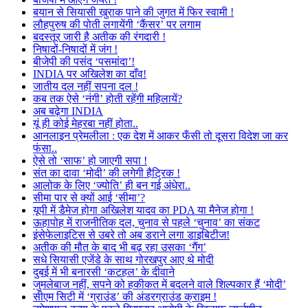
बयान से सियासी खुराक पाने की जुगत में फिर स्वामी !
लौहपुरुष की पोती लगायेंगी ‘कैंसर’ पर लगाम
बदस्तूर जारी है अतीक की रंगदारी !
निषादों-निषादों में जंग !
बीजेपी की पसंद ‘पसमांदा’!
INDIA पर अखिलेश का दाँव!
जातीय दल नहीं सपना दल !
कब तक ऐसे ‘नंगी’ होती रहेंगी महिलायें?
अब बढ़ेगा INDIA
यूं ही कोई मेहरबा नहीं होता..
आनलाइन प्रेमलीला : एक देश में आकर फँसी तो दूसरा विदेश जा कर
फंसा..
ऐसे तो ‘साफ’ हो जाएगी सपा !
संत का दावा ‘मोदी’ की लगेगी हैट्रिक !
आलोक के लिए ‘ज्योति’ ही बन गई अंधेरा..
सीमा पार से क्यों आई ‘सीमा’?
यूपी में डैमेज होगा अखिलेश यादव का PDA या मैनेज होगा !
ऊहापोह में राजनीतिक दल, चुनाव से पहले ‘चुनाव’ का संकट
इंसेफेलाइटिस से उबरे तो अब डराने लगा डाइबिटीज!
अतीक की मौत के बाद भी बढ़ रहा उसका ‘गैंग’
सधे सियासी एजेंडे के साथ गोरखपुर आए थे मोदी
दुबई में भी बनारसी ‘कटहल’ के दीवाने
जुमलेबाज नहीं, सपने को हकीकत में बदलने वाले शिल्पकार हैं ‘मोदी’
सीएम सिटी में ‘ग्राउंड’ की अंडरग्राउंड क्राइम !