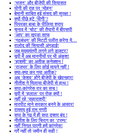
‘भजन’ और बीजेपी की सियासत
योगी की राह पर ‘मोहन’
बेमानी साबित हुई संसद की सुरक्षा !
क्यों पीछे हटे ‘योगी’?
पियरका बाबा के पीलिया श्राप
चुनाव में ‘चोट’ की तैयारी में बीएसपी
‘आप’ का सूपड़ा साफ
‘गठबंधन’ की मिट्टी पलीत करेगा ये…
रालोद की सियासी अंगड़ाई!
जब मुख्यमंत्री लगने लगे डाक्टर?
यूपी में अब माननीयों पर भी अंकुश!
‘हाशमी’ का अतीक कनेक्शन !
‘राजभर’ के लिए कोई मायने नहीं !
क्या-क्या कर गया अतीक?
अब ‘केशव’ होंगे बीजेपी के खेवनहार!
नीतीश ने मिलाया बीजेपी से हाथ !
सपा-कांग्रेस रार का सच !
यूपी में ‘हलाल’ पर रोक क्यों !
नहीं रहे ‘सहाराश्री’
मारपीट माने सरकार बनने के आसार!
राममय हुई राम नगरी
सपा के गढ़ में ही सपा दफ्तर बंद !
नीतीश के लिए चिराग का ‘ट्रम्प’
नहीं निगल पाएगी हमें कांग्रेस!
गुर्गे नहीं तो जमीन ही सही !