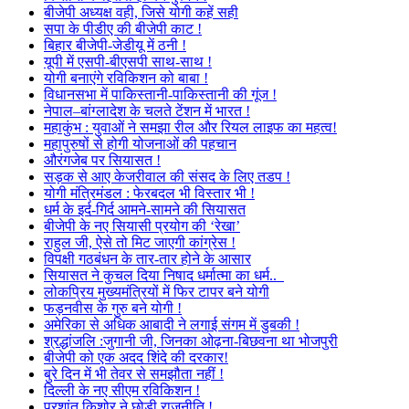
बीजेपी अध्यक्ष वही, जिसे योगी कहें सही
सपा के पीडीए की बीजेपी काट !
बिहार बीजेपी-जेडीयू में ठनी !
यूपी में एसपी-बीएसपी साथ-साथ !
योगी बनाएंगे रविकिशन को बाबा !
विधानसभा में पाकिस्तानी-पाकिस्तानी की गूंज !
नेपाल–बांग्लादेश के चलते टेंशन में भारत !
महाकुंभ : युवाओं ने समझा रील और रियल लाइफ का महत्व!
महापुरुषों से होगी योजनाओं की पहचान
औरंगजेब पर सियासत !
सड़क से आए केजरीवाल की संसद के लिए तडप !
योगी मंत्रिमंडल : फेरबदल भी विस्तार भी !
धर्म के इर्द-गिर्द आमने-सामने की सियासत
बीजेपी के नए सियासी प्रयोग की ‘रेखा’
राहुल जी, ऐसे तो मिट जाएगी कांग्रेस !
विपक्षी गठबंधन के तार-तार होने के आसार
सियासत ने कुचल दिया निषाद धर्मात्मा का धर्म..
लोकप्रिय मुख्यमंत्रियों में फिर टापर बने योगी
फड़नवीस के गुरु बने योगी !
अमेरिका से अधिक आबादी ने लगाई संगम में डुबकी !
श्रद्धांजलि :जुगानी जी, जिनका ओढ़ना-बिछवना था भोजपुरी
बीजेपी को एक अदद शिंदे की दरकार!
बुरे दिन में भी तेवर से समझौता नहीं !
दिल्ली के नए सीएम रविकिशन !
प्रशांत किशोर ने छोड़ी राजनीति !