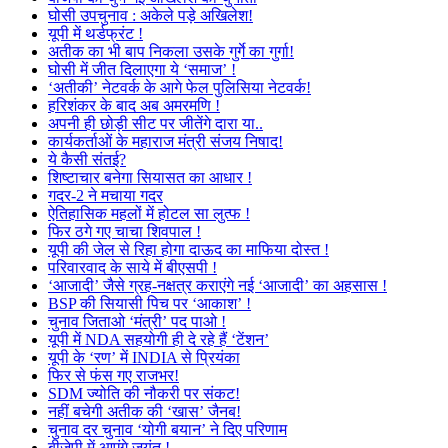
घोसी उपचुनाव : अकेले पड़े अखिलेश!
यूपी में थर्डफ्रंट !
अतीक का भी बाप निकला उसके गुर्गे का गुर्गा!
घोसी में जीत दिलाएगा ये ‘समाज’ !
‘अतीकी’ नेटवर्क के आगे फेल पुलिसिया नेटवर्क!
हरिशंकर के बाद अब अमरमणि !
अपनी ही छोड़ी सीट पर जीतेंगे दारा या..
कार्यकर्ताओं के महाराज मंत्री संजय निषाद!
ये कैसी संतई?
शिष्टाचार बनेगा सियासत का आधार !
गदर-2 ने मचाया गदर
ऐतिहासिक महलों में होटल सा लुत्फ !
फिर ठगे गए चाचा शिवपाल !
यूपी की जेल से रिहा होगा दाऊद का माफिया दोस्त !
परिवारवाद के साये में बीएसपी !
‘आजादी’ जैसे ग्रह-नक्षत्र कराएंगे नई ‘आजादी’ का अहसास !
BSP की सियासी पिच पर ‘आकाश’ !
चुनाव जिताओ ‘मंत्री’ पद पाओ !
यूपी में NDA सहयोगी ही दे रहे हैं ‘टेंशन’
यूपी के ‘रण’ में INDIA से प्रियंका
फिर से फंस गए राजभर!
SDM ज्योति की नौकरी पर संकट!
नहीं बचेगी अतीक की ‘खास’ जैनब!
चुनाव दर चुनाव ‘योगी बयान’ ने दिए परिणाम
बीजेपी में आएंगे जयंत !