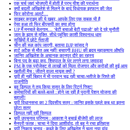
एक चर्च जहां भोजपुरी में होती है प्रभु यीशु की प्रार्थना
क्यों बदली अखिलेश से मिलने के बाद विधायक इरफान की जेल
फिर कोरोना अलर्ट…
साइबर क्राइम की ये खबर, आपके लिए एक सबक भी है
ऐसा हुआ तो फिर बीएसपी का क्या होगा
UP में मनचले बेलगाम… ‘बेटी बचाओ बेटी पढ़ाओ’ को दे रहे चुनौती
जाम के झाम से मुक्ति, सीधे पहुंचिए काशी विश्वनाथ धाम
सुर्खियों में छोटे नेताजी
चीन की रूह कांप जाएगी, बताया BJP सांसद ने
हार्ट अटैक से मौत अब नहीं! बचाएगी BHU की हृदय महाकषाय औषधि
जानिए अखिलेश के अचानक कानपुर दौरे का रहस्य
बिना पद के बढ़ा कद, शिवपाल के घर लगने लगा जमावड़ा
PM के एक प्रोजेक्ट से लाखों को मिला रोजगार और करोड़ों की हुई आय
खतौली मैच : जीतने वाला मायूस क्यों ?
यूपी ही नहीं बिहार में भी परवान चढ़ रही चाचा-भतीजे के रिश्ते की
राजनीति
बहू डिम्पल ने तय किया ससुर के लिए रिटर्न गिफ्ट!
कर्मचारियों की बल्ले-बल्ले : होने जा रही है पुरानी पेंशन योजना की
बहाली!
यूपी विधानसभा का 2 दिवसीय सत्र : जानिए इसके पहले कब था इतना
छोटा सत्र
डिम्पल नहीं रहीं सिम्पल
यूपी उपचुनाव परिणाम : आकाश ने बचाई बीजेपी की लाज
मैनपुरी फतह : चाचा ने दिया आशीर्वाद, तो बहू ने रचा इतिहास
यूपी निकाय चुनाव : कब्जे के लिए अखिलेश ने चला नया दांव