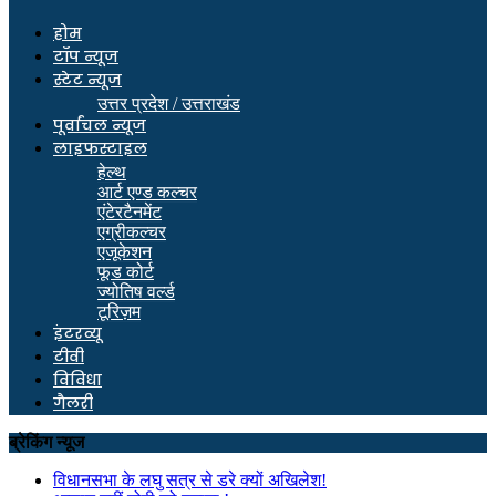
होम
टॉप न्यूज
स्टेट न्यूज
उत्तर प्रदेश / उत्तराखंड
पूर्वांचल न्यूज
लाइफस्टाइल
हेल्थ
आर्ट एण्ड कल्चर
एंटेरटैनमेंट
एग्रीकल्चर
एजूकेशन
फूड कोर्ट
ज्योतिष वर्ल्ड
टूरिज़म
इंटरव्यू
टीवी
विविधा
गैलरी
ब्रेकिंग न्यूज
विधानसभा के लघु सत्र से डरे क्यों अखिलेश!