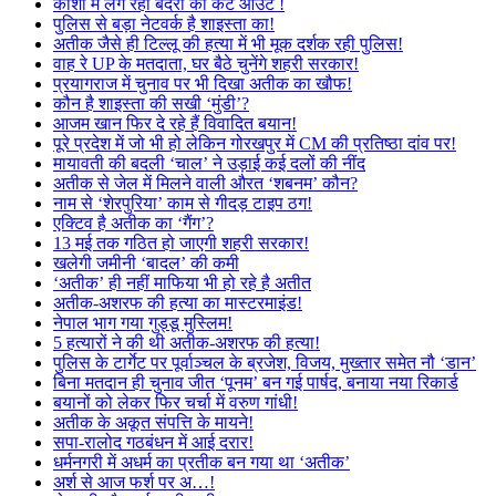
काशी में लग रहा बंदरों का कट आउट !
पुलिस से बड़ा नेटवर्क है शाइस्ता का!
अतीक जैसे ही टिल्लू की हत्या में भी मूक दर्शक रही पुलिस!
वाह रे UP के मतदाता, घर बैठे चुनेंगे शहरी सरकार!
प्रयागराज में चुनाव पर भी दिखा अतीक का खौफ!
कौन है शाइस्ता की सखी ‘मुंडी’?
आजम खान फिर दे रहे हैं विवादित बयान!
पूरे प्रदेश में जो भी हो लेकिन गोरखपुर में CM की प्रतिष्ठा दांव पर!
मायावती की बदली ‘चाल’ ने उड़ाई कई दलों की नींद
अतीक से जेल में मिलने वाली औरत ‘शबनम’ कौन?
नाम से ‘शेरपुरिया’ काम से गीदड़ टाइप ठग!
एक्टिव है अतीक का ‘गैंग’?
13 मई तक गठित हो जाएगी शहरी सरकार!
खलेगी जमीनी ‘बादल’ की कमी
‘अतीक’ ही नहीं माफिया भी हो रहे है अतीत
अतीक-अशरफ की हत्या का मास्टरमाइंड!
नेपाल भाग गया गुड्डू मुस्लिम!
5 हत्यारों ने की थी अतीक-अशरफ की हत्या!
पुलिस के टार्गेट पर पूर्वाञ्चल के ब्रजेश, विजय, मुख्तार समेत नौ ‘डान’
बिना मतदान ही चुनाव जीत ‘पूनम’ बन गई पार्षद, बनाया नया रिकार्ड
बयानों को लेकर फिर चर्चा में वरुण गांधी!
अतीक के अकूत संपत्ति के मायने!
सपा-रालोद गठबंधन में आई दरार!
धर्मनगरी में अधर्म का प्रतीक बन गया था ‘अतीक’
अर्श से आज फर्श पर अ…!