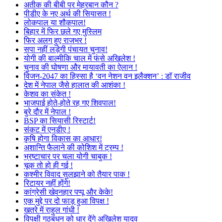
अतीक की बीबी पर मेहरबान कौन ?
पीडीए के नए अर्थ की सियासत !
लोकपाल या शौकपाल!
बिहार में फिर छले गए मुस्लिम
फिर अलग हुए राजभर !
सपा नहीं लड़ेगी पंचायत चुनाव!
योगी की बाल्मीकि चाल में फंसे अखिलेश !
चुनाव की घोषणा और मायावती का ऐलान !
विजन-2047 का हिस्सा है ‘वन नेशन वन इलैक्शन’ : डॉ राजीव
देश में नेपाल जैसे हालात की आशंका !
केशव का संकेत !
भाजपाई होते-होते रह गए शिवपाल!
बुरे दौर में नेपाल !
BSP का सियासी रिस्टार्ट!
संकट में एनडीए !
कृषि होगा विकास का आधार!
अशान्ति फैलाने की कोशिश में ट्रम्प !
भ्रष्टाचार पर चला योगी चाबुक !
चूक तो हो ही गई !
कश्मीर विवाद सुलझाने को तैयार पाक !
रिटायर नहीं होंगे!
कांग्रेसी खेवनहार पप्पू और केके!
एक मुद्दे पर दो फाड़ हुआ विपक्ष !
खतरे में राहुल गांधी !
विपक्षी गठबंधन को धार देंगे अखिलेश यादव