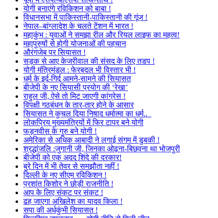
योगी बनाएंगे रविकिशन को बाबा !
विधानसभा में पाकिस्तानी-पाकिस्तानी की गूंज !
नेपाल–बांग्लादेश के चलते टेंशन में भारत !
महाकुंभ : युवाओं ने समझा रील और रियल लाइफ का महत्व!
महापुरुषों से होगी योजनाओं की पहचान
औरंगजेब पर सियासत !
सड़क से आए केजरीवाल की संसद के लिए तडप !
योगी मंत्रिमंडल : फेरबदल भी विस्तार भी !
धर्म के इर्द-गिर्द आमने-सामने की सियासत
बीजेपी के नए सियासी प्रयोग की ‘रेखा’
राहुल जी, ऐसे तो मिट जाएगी कांग्रेस !
विपक्षी गठबंधन के तार-तार होने के आसार
सियासत ने कुचल दिया निषाद धर्मात्मा का धर्म..
लोकप्रिय मुख्यमंत्रियों में फिर टापर बने योगी
फड़नवीस के गुरु बने योगी !
अमेरिका से अधिक आबादी ने लगाई संगम में डुबकी !
श्रद्धांजलि :जुगानी जी, जिनका ओढ़ना-बिछवना था भोजपुरी
बीजेपी को एक अदद शिंदे की दरकार!
बुरे दिन में भी तेवर से समझौता नहीं !
दिल्ली के नए सीएम रविकिशन !
प्रशांत किशोर ने छोड़ी राजनीति !
आप के लिए संकट पर संकट !
ढह जाएगा अखिलेश का यादव किला !
सपा की अर्धकुंभी सियासत !