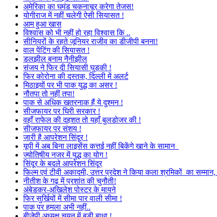
अमेरिका का घमंड चकनाचूर करेगा तेजस!
योगीराज में नहीं चलेगी ऐसी सियासत !
आम हुआ खास
विश्वास को भी नहीं हो रहा विश्वास कि ..
सीनियरों के रहते जूनियर राजीव का डीजीपी बनना!
वाल पेंटिंग की सियासत !
डलझील बनाम नैनीझील
संजय ने फिर दी सियासी घुड़की !
फिर कोरोना की दस्तक, दिल्ली में अलर्ट
मिठाइयों पर भी पाक युद्ध का असर !
नौतपा तो नहीं तपा!
पाक से अधिक खतरनाक हैं ये दुश्मन !
सीजफायर पर घिरी सरकार !
वहाँ राफेल की दहशत तो यहाँ बुलडोजर की !
सीजफायर पर संशय !
जारी है आपरेशन सिंदूर !
यूपी में अब बिना लाइसेंस कत्तई नहीं बिकेंगे खाने के सामान
ज्योतिषीय नजर में युद्ध का योग !
सिंदूर के बदले आपरेशन सिंदूर
फिल्म एवं टीवी अकादमी, उत्तर प्रदेश ने किया कला श्रमिकों का सम्मा
नीतीश के गढ़ में प्रशांत की चुनौती!
अंबेडकर-अखिलेश पोस्टर के मायने
फिर सुर्खियों में सीमा पार वाली सीमा !
पाक पर हमला अभी नहीं..
बीजेपी अध्यक्ष चयन में बड़ी बाधा !