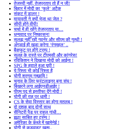
तेजस्वी नहीं, तेजप्रताप तो हैं न जी!
बिहार में मोदी का ‘फुले’ अटैक
संकट में डालर !
मायावती ने क्यों भेजा था जेल ?
सीपी होंगे वीपी!
चर्चा में ही रहेंगे तेजप्रताप या…
धन्यवाद पर निष्कासन!
सुलझ नहीँ रही गवर्नर और सीएम की गुत्थी !
अंगड़ाई ही खड़ा करेगा ‘रंगमहल’ ..
बैकफुट पर होंगे ट्रम्प !
सुलह के रास्ते पर टीएमसी और कांग्रेस!
रविकिशन ने दिखाया मोदी को आईना !
SPG के हवाले हुआ यूपी !
ये रिश्ता भी कोई रिश्ता है
योगी शरणम गच्छामि !
चुनाव के लिए फ्रंटलाइनर बना संघ !
बिखरने लगा आईएनडीआईए !
पीएम पद से इस्तीफा देंगे मोदी !
योगी की राह पर धामी !
CS के सेवा विस्तार का होगा मतलब !
दो दशक बाद दोनों साथ
सैनिटरी पैड पर राहुल गांधी…
झूठा साबित हुए ट्रम्प !
अमेरिका के कब्जे में खामेनेई !
योगी से कड़वाहट खत्म..