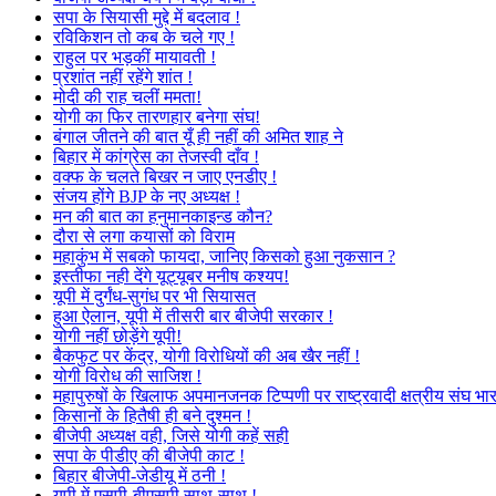
सपा के सियासी मुद्दे में बदलाव !
रविकिशन तो कब के चले गए !
राहुल पर भड़कीं मायावती !
प्रशांत नहीं रहेंगे शांत !
मोदी की राह चलीं ममता!
योगी का फिर तारणहार बनेगा संघ!
बंगाल जीतने की बात यूँ ही नहीं की अमित शाह ने
बिहार में कांग्रेस का तेजस्वी दाँव !
वक्फ के चलते बिखर न जाए एनडीए !
संजय होंगे BJP के नए अध्यक्ष !
मन की बात का हनुमानकाइन्ड कौन?
दौरा से लगा कयासों को विराम
महाकुंभ में सबको फायदा, जानिए किसको हुआ नुकसान ?
इस्तीफा नही देंगे यूट्यूबर मनीष कश्यप!
यूपी में दुर्गंध-सुगंध पर भी सियासत
हुआ ऐलान, यूपी में तीसरी बार बीजेपी सरकार !
योगी नहीं छोड़ेंगे यूपी!
बैकफुट पर केंद्र, योगी विरोधियों की अब खैर नहीं !
योगी विरोध की साजिश !
महापुरुषों के खिलाफ अपमानजनक टिप्पणी पर राष्ट्रवादी क्षत्रीय संघ भा
किसानों के हितैषी ही बने दुश्मन !
बीजेपी अध्यक्ष वही, जिसे योगी कहें सही
सपा के पीडीए की बीजेपी काट !
बिहार बीजेपी-जेडीयू में ठनी !
यूपी में एसपी-बीएसपी साथ-साथ !