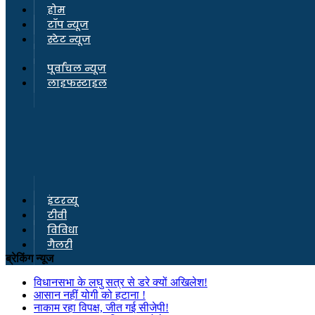
होम
टॉप न्यूज
स्टेट न्यूज
पूर्वांचल न्यूज
लाइफस्टाइल
इंटरव्यू
टीवी
विविधा
गैलरी
ब्रेकिंग न्यूज
विधानसभा के लघु सत्र से डरे क्यों अखिलेश!
आसान नहीं योगी को हटाना !
नाकाम रहा विपक्ष, जीत गई सीजेपी!