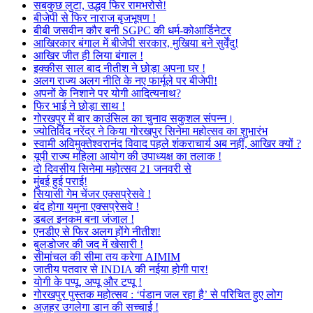
सबकुछ लुटा, उद्धव फिर रामभरोसे!
बीजेपी से फिर नाराज बृजभूषण !
बीबी जसवीन कौर बनी SGPC की धर्म-कोआर्डिनेटर
आखिरकार बंगाल में बीजेपी सरकार, मुखिया बने सुर्वेंदु!
आखिर जीत ही लिया बंगाल !
इक्कीस साल बाद नीतीश ने छोड़ा अपना घर !
अलग राज्य अलग नीति के नए फार्मूले पर बीजेपी!
अपनों के निशाने पर योगी आदित्यनाथ?
फिर भाई ने छोड़ा साथ !
गोरखपुर में बार काउंसिल का चुनाव सकुशल संपन्न।
ज्योतिर्विद नरेंद्र ने किया गोरखपुर सिनेमा महोत्सव का शुभारंभ
स्वामी अविमुक्तेश्वरानंद विवाद पहले शंकराचार्य अब नहीं, आखिर क्यों ?
यूपी राज्य महिला आयोग की उपाध्यक्ष का तलाक !
दो दिवसीय सिनेमा महोत्सव 21 जनवरी से
मुंबई हुई पराई!
सियासी गेम चेंजर एक्सप्रेसवे !
बंद होगा यमुना एक्सप्रेसवे !
डबल इनकम बना जंजाल !
एनडीए से फिर अलग होंगे नीतीश!
बुलडोजर की जद में खेसारी !
सीमांचल की सीमा तय करेगा AIMIM
जातीय पतवार से INDIA की नईया होगी पार!
योगी के पप्पू, अप्पू और टप्पू !
गोरखपुर पुस्तक महोत्सव : ‘पंडान जल रहा है’ से परिचित हुए लोग
अज़हर उगलेगा डान की सच्चाई !