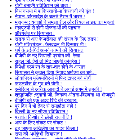
योगी बनाएंगे रविकिशन को बाबा !
विधानसभा में पाकिस्तानी-पाकिस्तानी की गूंज !
नेपाल–बांग्लादेश के चलते टेंशन में भारत !
महाकुंभ : युवाओं ने समझा रील और रियल लाइफ का महत्व!
महापुरुषों से होगी योजनाओं की पहचान
औरंगजेब पर सियासत !
सड़क से आए केजरीवाल की संसद के लिए तडप !
योगी मंत्रिमंडल : फेरबदल भी विस्तार भी !
धर्म के इर्द-गिर्द आमने-सामने की सियासत
बीजेपी के नए सियासी प्रयोग की ‘रेखा’
राहुल जी, ऐसे तो मिट जाएगी कांग्रेस !
विपक्षी गठबंधन के तार-तार होने के आसार
सियासत ने कुचल दिया निषाद धर्मात्मा का धर्म..
लोकप्रिय मुख्यमंत्रियों में फिर टापर बने योगी
फड़नवीस के गुरु बने योगी !
अमेरिका से अधिक आबादी ने लगाई संगम में डुबकी !
श्रद्धांजलि :जुगानी जी, जिनका ओढ़ना-बिछवना था भोजपुरी
बीजेपी को एक अदद शिंदे की दरकार!
बुरे दिन में भी तेवर से समझौता नहीं !
दिल्ली के नए सीएम रविकिशन !
प्रशांत किशोर ने छोड़ी राजनीति !
आप के लिए संकट पर संकट !
ढह जाएगा अखिलेश का यादव किला !
सपा की अर्धकुंभी सियासत !