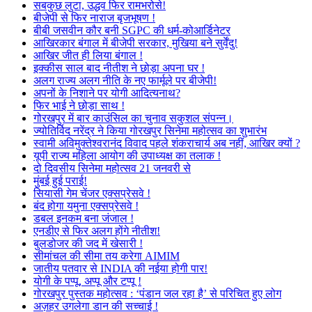
सबकुछ लुटा, उद्धव फिर रामभरोसे!
बीजेपी से फिर नाराज बृजभूषण !
बीबी जसवीन कौर बनी SGPC की धर्म-कोआर्डिनेटर
आखिरकार बंगाल में बीजेपी सरकार, मुखिया बने सुर्वेंदु!
आखिर जीत ही लिया बंगाल !
इक्कीस साल बाद नीतीश ने छोड़ा अपना घर !
अलग राज्य अलग नीति के नए फार्मूले पर बीजेपी!
अपनों के निशाने पर योगी आदित्यनाथ?
फिर भाई ने छोड़ा साथ !
गोरखपुर में बार काउंसिल का चुनाव सकुशल संपन्न।
ज्योतिर्विद नरेंद्र ने किया गोरखपुर सिनेमा महोत्सव का शुभारंभ
स्वामी अविमुक्तेश्वरानंद विवाद पहले शंकराचार्य अब नहीं, आखिर क्यों ?
यूपी राज्य महिला आयोग की उपाध्यक्ष का तलाक !
दो दिवसीय सिनेमा महोत्सव 21 जनवरी से
मुंबई हुई पराई!
सियासी गेम चेंजर एक्सप्रेसवे !
बंद होगा यमुना एक्सप्रेसवे !
डबल इनकम बना जंजाल !
एनडीए से फिर अलग होंगे नीतीश!
बुलडोजर की जद में खेसारी !
सीमांचल की सीमा तय करेगा AIMIM
जातीय पतवार से INDIA की नईया होगी पार!
योगी के पप्पू, अप्पू और टप्पू !
गोरखपुर पुस्तक महोत्सव : ‘पंडान जल रहा है’ से परिचित हुए लोग
अज़हर उगलेगा डान की सच्चाई !