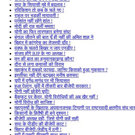
सपा के सियासी मुद्दे में बदलाव !
रविकिशन तो कब के चले गए !
राहुल पर भड़कीं मायावती !
प्रशांत नहीं रहेंगे शांत !
मोदी की राह चलीं ममता!
योगी का फिर तारणहार बनेगा संघ!
बंगाल जीतने की बात यूँ ही नहीं की अमित शाह ने
बिहार में कांग्रेस का तेजस्वी दाँव !
वक्फ के चलते बिखर न जाए एनडीए !
संजय होंगे BJP के नए अध्यक्ष !
मन की बात का हनुमानकाइन्ड कौन?
दौरा से लगा कयासों को विराम
महाकुंभ में सबको फायदा, जानिए किसको हुआ नुकसान ?
इस्तीफा नही देंगे यूट्यूबर मनीष कश्यप!
यूपी में दुर्गंध-सुगंध पर भी सियासत
हुआ ऐलान, यूपी में तीसरी बार बीजेपी सरकार !
योगी नहीं छोड़ेंगे यूपी!
बैकफुट पर केंद्र, योगी विरोधियों की अब खैर नहीं !
योगी विरोध की साजिश !
महापुरुषों के खिलाफ अपमानजनक टिप्पणी पर राष्ट्रवादी क्षत्रीय संघ भा
किसानों के हितैषी ही बने दुश्मन !
बीजेपी अध्यक्ष वही, जिसे योगी कहें सही
सपा के पीडीए की बीजेपी काट !
बिहार बीजेपी-जेडीयू में ठनी !
यूपी में एसपी-बीएसपी साथ-साथ !