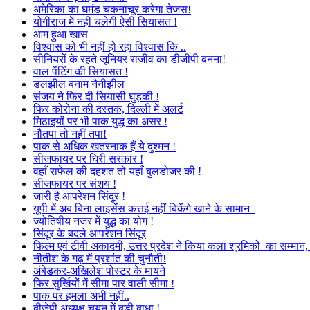
अमेरिका का घमंड चकनाचूर करेगा तेजस!
योगीराज में नहीं चलेगी ऐसी सियासत !
आम हुआ खास
विश्वास को भी नहीं हो रहा विश्वास कि ..
सीनियरों के रहते जूनियर राजीव का डीजीपी बनना!
वाल पेंटिंग की सियासत !
डलझील बनाम नैनीझील
संजय ने फिर दी सियासी घुड़की !
फिर कोरोना की दस्तक, दिल्ली में अलर्ट
मिठाइयों पर भी पाक युद्ध का असर !
नौतपा तो नहीं तपा!
पाक से अधिक खतरनाक हैं ये दुश्मन !
सीजफायर पर घिरी सरकार !
वहाँ राफेल की दहशत तो यहाँ बुलडोजर की !
सीजफायर पर संशय !
जारी है आपरेशन सिंदूर !
यूपी में अब बिना लाइसेंस कत्तई नहीं बिकेंगे खाने के सामान
ज्योतिषीय नजर में युद्ध का योग !
सिंदूर के बदले आपरेशन सिंदूर
फिल्म एवं टीवी अकादमी, उत्तर प्रदेश ने किया कला श्रमिकों का सम्मा
नीतीश के गढ़ में प्रशांत की चुनौती!
अंबेडकर-अखिलेश पोस्टर के मायने
फिर सुर्खियों में सीमा पार वाली सीमा !
पाक पर हमला अभी नहीं..
बीजेपी अध्यक्ष चयन में बड़ी बाधा !