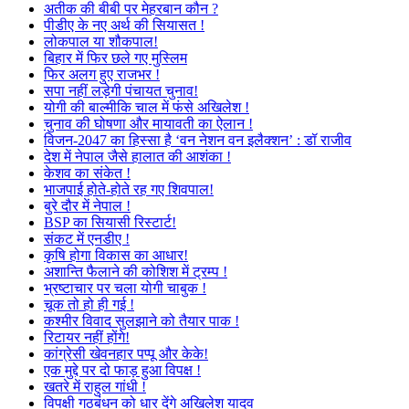
अतीक की बीबी पर मेहरबान कौन ?
पीडीए के नए अर्थ की सियासत !
लोकपाल या शौकपाल!
बिहार में फिर छले गए मुस्लिम
फिर अलग हुए राजभर !
सपा नहीं लड़ेगी पंचायत चुनाव!
योगी की बाल्मीकि चाल में फंसे अखिलेश !
चुनाव की घोषणा और मायावती का ऐलान !
विजन-2047 का हिस्सा है ‘वन नेशन वन इलैक्शन’ : डॉ राजीव
देश में नेपाल जैसे हालात की आशंका !
केशव का संकेत !
भाजपाई होते-होते रह गए शिवपाल!
बुरे दौर में नेपाल !
BSP का सियासी रिस्टार्ट!
संकट में एनडीए !
कृषि होगा विकास का आधार!
अशान्ति फैलाने की कोशिश में ट्रम्प !
भ्रष्टाचार पर चला योगी चाबुक !
चूक तो हो ही गई !
कश्मीर विवाद सुलझाने को तैयार पाक !
रिटायर नहीं होंगे!
कांग्रेसी खेवनहार पप्पू और केके!
एक मुद्दे पर दो फाड़ हुआ विपक्ष !
खतरे में राहुल गांधी !
विपक्षी गठबंधन को धार देंगे अखिलेश यादव