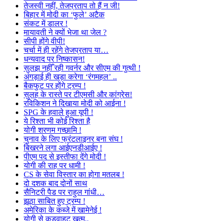
तेजस्वी नहीं, तेजप्रताप तो हैं न जी!
बिहार में मोदी का ‘फुले’ अटैक
संकट में डालर !
मायावती ने क्यों भेजा था जेल ?
सीपी होंगे वीपी!
चर्चा में ही रहेंगे तेजप्रताप या…
धन्यवाद पर निष्कासन!
सुलझ नहीँ रही गवर्नर और सीएम की गुत्थी !
अंगड़ाई ही खड़ा करेगा ‘रंगमहल’ ..
बैकफुट पर होंगे ट्रम्प !
सुलह के रास्ते पर टीएमसी और कांग्रेस!
रविकिशन ने दिखाया मोदी को आईना !
SPG के हवाले हुआ यूपी !
ये रिश्ता भी कोई रिश्ता है
योगी शरणम गच्छामि !
चुनाव के लिए फ्रंटलाइनर बना संघ !
बिखरने लगा आईएनडीआईए !
पीएम पद से इस्तीफा देंगे मोदी !
योगी की राह पर धामी !
CS के सेवा विस्तार का होगा मतलब !
दो दशक बाद दोनों साथ
सैनिटरी पैड पर राहुल गांधी…
झूठा साबित हुए ट्रम्प !
अमेरिका के कब्जे में खामेनेई !
योगी से कड़वाहट खत्म..