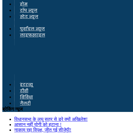
होम
टॉप न्यूज
स्टेट न्यूज
पूर्वांचल न्यूज
लाइफस्टाइल
इंटरव्यू
टीवी
विविधा
गैलरी
ब्रेकिंग न्यूज
विधानसभा के लघु सत्र से डरे क्यों अखिलेश!
आसान नहीं योगी को हटाना !
नाकाम रहा विपक्ष, जीत गई सीजेपी!