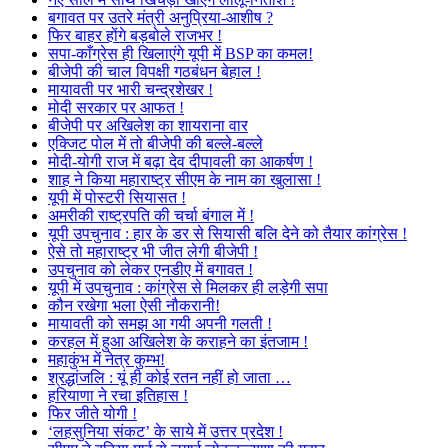
बगावत पर उतरे मंत्री अनुप्रिया-आशीष ?
फिर बाहर होंगे बड़बोले राजभर !
सपा-काँग्रेस ही खिलाएंगे यूपी में BSP का कमल!
बीजेपी की चाल विपक्षी गठबंधन बेहाल !
मायावती पर भारी चन्द्रशेखर !
मोदी सरकार पर आफत !
बीजेपी पर अखिलेश का शायराना वार
एक्जिट पोल में तो बीजेपी की बल्ले-बल्ले
मोदी-योगी राज में बढ़ा देव दीपावली का आकर्षण !
शाह ने किया महाराष्ट्र सीएम के नाम का खुलासा !
यूपी में पोस्टरी सियासत !
अमरीकी राष्ट्रपति की चर्चा बंगाल में !
यूपी उपचुनाव : हार के डर से सियासी बलि देने को तैयार कांग्रेस !
ऐसे तो महाराष्ट्र भी जीत लेगी बीजेपी !
उपचुनाव को लेकर एनडीए में बगावत !
यूपी में उपचुनाव : कांग्रेस से मिलकर ही लड़ेगी सपा
कौन रखेगा भला ऐसी नौकरानी!
मायावती को समझ आ गयी अपनी गलती !
करहल में हुआ अखिलेश के कराहने का इंतजाम !
महाकुंभ में नेत्र कुम्भ!
श्रद्धांजलि : यूं ही कोई रतन नहीं हो जाता …
हरियाणा ने रचा इतिहास !
फिर जीते योगी !
‘लहसुनिया संकट’ के साये में उत्तर प्रदेश !