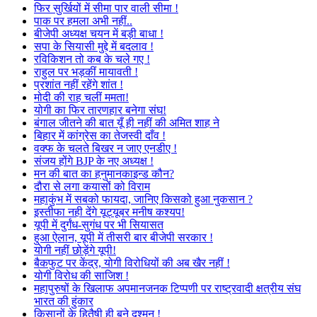
फिर सुर्खियों में सीमा पार वाली सीमा !
पाक पर हमला अभी नहीं..
बीजेपी अध्यक्ष चयन में बड़ी बाधा !
सपा के सियासी मुद्दे में बदलाव !
रविकिशन तो कब के चले गए !
राहुल पर भड़कीं मायावती !
प्रशांत नहीं रहेंगे शांत !
मोदी की राह चलीं ममता!
योगी का फिर तारणहार बनेगा संघ!
बंगाल जीतने की बात यूँ ही नहीं की अमित शाह ने
बिहार में कांग्रेस का तेजस्वी दाँव !
वक्फ के चलते बिखर न जाए एनडीए !
संजय होंगे BJP के नए अध्यक्ष !
मन की बात का हनुमानकाइन्ड कौन?
दौरा से लगा कयासों को विराम
महाकुंभ में सबको फायदा, जानिए किसको हुआ नुकसान ?
इस्तीफा नही देंगे यूट्यूबर मनीष कश्यप!
यूपी में दुर्गंध-सुगंध पर भी सियासत
हुआ ऐलान, यूपी में तीसरी बार बीजेपी सरकार !
योगी नहीं छोड़ेंगे यूपी!
बैकफुट पर केंद्र, योगी विरोधियों की अब खैर नहीं !
योगी विरोध की साजिश !
महापुरुषों के खिलाफ अपमानजनक टिप्पणी पर राष्ट्रवादी क्षत्रीय संघ
भारत की हुंकार
किसानों के हितैषी ही बने दुश्मन !