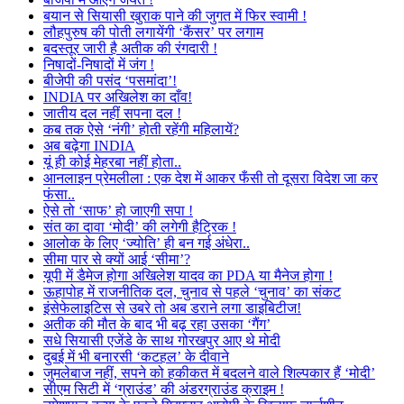
बयान से सियासी खुराक पाने की जुगत में फिर स्वामी !
लौहपुरुष की पोती लगायेंगी ‘कैंसर’ पर लगाम
बदस्तूर जारी है अतीक की रंगदारी !
निषादों-निषादों में जंग !
बीजेपी की पसंद ‘पसमांदा’!
INDIA पर अखिलेश का दाँव!
जातीय दल नहीं सपना दल !
कब तक ऐसे ‘नंगी’ होती रहेंगी महिलायें?
अब बढ़ेगा INDIA
यूं ही कोई मेहरबा नहीं होता..
आनलाइन प्रेमलीला : एक देश में आकर फँसी तो दूसरा विदेश जा कर
फंसा..
ऐसे तो ‘साफ’ हो जाएगी सपा !
संत का दावा ‘मोदी’ की लगेगी हैट्रिक !
आलोक के लिए ‘ज्योति’ ही बन गई अंधेरा..
सीमा पार से क्यों आई ‘सीमा’?
यूपी में डैमेज होगा अखिलेश यादव का PDA या मैनेज होगा !
ऊहापोह में राजनीतिक दल, चुनाव से पहले ‘चुनाव’ का संकट
इंसेफेलाइटिस से उबरे तो अब डराने लगा डाइबिटीज!
अतीक की मौत के बाद भी बढ़ रहा उसका ‘गैंग’
सधे सियासी एजेंडे के साथ गोरखपुर आए थे मोदी
दुबई में भी बनारसी ‘कटहल’ के दीवाने
जुमलेबाज नहीं, सपने को हकीकत में बदलने वाले शिल्पकार हैं ‘मोदी’
सीएम सिटी में ‘ग्राउंड’ की अंडरग्राउंड क्राइम !