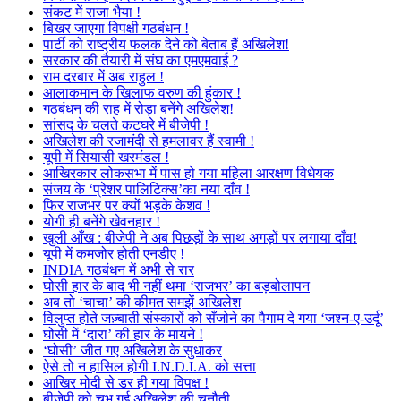
संकट में राजा भैया !
बिखर जाएगा विपक्षी गठबंधन !
पार्टी को राष्ट्रीय फलक देने को बेताब हैं अखिलेश!
सरकार की तैयारी में संघ का एमएमवाई ?
राम दरबार में अब राहुल !
आलाकमान के खिलाफ वरुण की हुंकार !
गठबंधन की राह में रोड़ा बनेंगे अखिलेश!
सांसद के चलते कटघरे में बीजेपी !
अखिलेश की रजामंदी से हमलावर हैं स्वामी !
यूपी में सियासी खरमंडल !
आखिरकार लोकसभा में पास हो गया महिला आरक्षण विधेयक
संजय के ‘प्रेशर पालिटिक्स’का नया दाँव !
फिर राजभर पर क्यों भड़के केशव !
योगी ही बनेंगे खेवनहार !
खुली आँख : बीजेपी ने अब पिछड़ों के साथ अगड़ों पर लगाया दाँव!
यूपी में कमजोर होती एनडीए !
INDIA गठबंधन में अभी से रार
घोसी हार के बाद भी नहीं थमा ‘राजभर’ का बड़बोलापन
अब तो ‘चाचा’ की कीमत समझें अखिलेश
विलुप्त होते जज़्बाती संस्कारों को सँजोने का पैगाम दे गया ‘जश्न-ए-उर्दू’
घोसी में ‘दारा’ की हार के मायने !
‘घोसी’ जीत गए अखिलेश के सुधाकर
ऐसे तो न हासिल होगी I.N.D.I.A. को सत्ता
आखिर मोदी से डर ही गया विपक्ष !
बीजेपी को चुभ गई अखिलेश की चुनौती