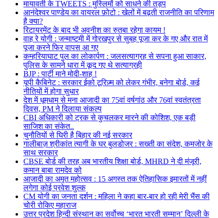
मायावती के TWEETS : मुस्लिमों को साधने की तड़प
आनंदेश्वर पाण्डेय का वायरल फ़ोटो : खेलों में बढ़ती राजनीति का परिणाम
है क्या?
रिटायरमेंट के बाद भी अवनीश का रुतबा रहेगा कायम !
वाह रे योगी : जन्माष्टमी में गोरखपुर से सुबह पूजा कर के गए और रात में
पूजा करने फिर वापस आ गए
कम्हरियाघाट पुल का लोकार्पण : जलसत्याग्रह से सपना हुआ साकार,
पुलिस के सामने धारा में कूद गए थे सत्याग्रही
BJP : पार्टी माने मोदी-शाह !
यूपी कैबिनेट : सरकार ईको टूरिज़्म को लेकर गंभीर, बनेगा बोर्ड, कई
नीतियों में होगा सुधार
देश में धूमधाम से मना आजादी का 75वां वर्षगांठ और 76वां स्वतंत्रता
दिवस, PM ने दिलाया संकल्प
CBI अधिकारी को ट्रक से कुचलकर मारने की कोशिश, एक बड़ी
साजिश का संकेत..
चुनौतियों से घिरी है बिहार की नई सरकार
गालीबाज़ श्रीकांत त्यागी के घर बुलडोजर : सख्ती का संदेश, कमजोर के
साथ सरकार
CBSE बोर्ड की तरह अब भारतीय शिक्षा बोर्ड, MHRD ने दी मंजूरी,
कमान बाबा रामदेव को
आजादी का अमृत महोत्सव : 15 अगस्त तक ऐतिहासिक इमारतों में नहीं
लगेगा कोई प्रवेश शुल्क
CM योगी का जनता दर्शन : महिला ने कहा बार-बार हो रही मेरी भैंस की
चोरी रोकिए महाराज
उत्तर प्रदेश हिन्दी संस्थान का सर्वोच्च ‘भारत भारती सम्मान’ दिल्ली के