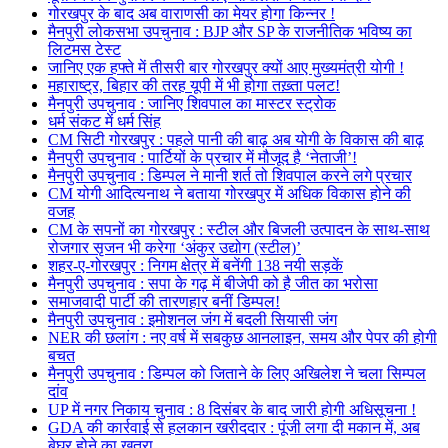
गोरखपुर के बाद अब वाराणसी का मेयर होगा किन्नर !
मैनपुरी लोकसभा उपचुनाव : BJP और SP के राजनीतिक भविष्य का
लिटमस टेस्ट
जानिए एक हफ्ते में तीसरी बार गोरखपुर क्यों आए मुख्यमंत्री योगी !
महाराष्ट्र, बिहार की तरह यूपी में भी होगा तख़्ता पलट!
मैनपुरी उपचुनाव : जानिए शिवपाल का मास्टर स्ट्रोक
धर्म संकट में धर्म सिंह
CM सिटी गोरखपुर : पहले पानी की बाढ़ अब योगी के विकास की बाढ़
मैनपुरी उपचुनाव : पार्टियों के प्रचार में मौजूद है ‘नेताजी’!
मैनपुरी उपचुनाव : डिम्पल ने मानी शर्त तो शिवपाल करने लगे प्रचार
CM योगी आदित्यनाथ ने बताया गोरखपुर में अधिक विकास होने की
वजह
CM के सपनों का गोरखपुर : स्टील और बिजली उत्पादन के साथ-साथ
रोजगार सृजन भी करेगा ‘अंकुर उद्योग (स्टील)’
शहर-ए-गोरखपुर : निगम क्षेत्र में बनेंगी 138 नयी सड़कें
मैनपुरी उपचुनाव : सपा के गढ़ में बीजेपी को है जीत का भरोसा
समाजवादी पार्टी की तारणहार बनीं डिम्पल!
मैनपुरी उपचुनाव : इमोशनल जंग में बदली सियासी जंग
NER की छलांग : नए वर्ष में सबकुछ आनलाइन, समय और पेपर की होगी
बचत
मैनपुरी उपचुनाव : डिम्पल को जिताने के लिए अखिलेश ने चला सिम्पल
दांव
UP में नगर निकाय चुनाव : 8 दिसंबर के बाद जारी होगी अधिसूचना !
GDA की कार्रवाई से हलकान खरीददार : पूंजी लगा दी मकान में, अब
बेघर होने का खतरा