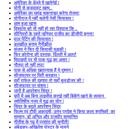
अमेरिका के कब्जे में खामेनेई !
योगी से कड़वाहट खत्म..
अमेरिका का घमंड चकनाचूर करेगा तेजस!
योगीराज में नहीं चलेगी ऐसी सियासत !
आम हुआ खास
विश्वास को भी नहीं हो रहा विश्वास कि ..
सीनियरों के रहते जूनियर राजीव का डीजीपी बनना!
वाल पेंटिंग की सियासत !
डलझील बनाम नैनीझील
संजय ने फिर दी सियासी घुड़की !
फिर कोरोना की दस्तक, दिल्ली में अलर्ट
मिठाइयों पर भी पाक युद्ध का असर !
नौतपा तो नहीं तपा!
पाक से अधिक खतरनाक हैं ये दुश्मन !
सीजफायर पर घिरी सरकार !
वहाँ राफेल की दहशत तो यहाँ बुलडोजर की !
सीजफायर पर संशय !
जारी है आपरेशन सिंदूर !
यूपी में अब बिना लाइसेंस कत्तई नहीं बिकेंगे खाने के सामान
ज्योतिषीय नजर में युद्ध का योग !
सिंदूर के बदले आपरेशन सिंदूर
फिल्म एवं टीवी अकादमी, उत्तर प्रदेश ने किया कला श्रमिकों का
सम्मान, डॉ अनिल और राजवीर सम्मानित
नीतीश के गढ़ में प्रशांत की चुनौती!
अंबेडकर-अखिलेश पोस्टर के मायने