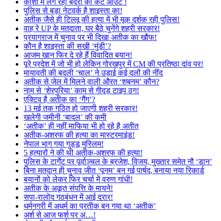
काशी में लग रहा बंदरों का कट आउट !
पुलिस से बड़ा नेटवर्क है शाइस्ता का!
अतीक जैसे ही टिल्लू की हत्या में भी मूक दर्शक रही पुलिस!
वाह रे UP के मतदाता, घर बैठे चुनेंगे शहरी सरकार!
प्रयागराज में चुनाव पर भी दिखा अतीक का खौफ!
कौन है शाइस्ता की सखी ‘मुंडी’?
आजम खान फिर दे रहे हैं विवादित बयान!
पूरे प्रदेश में जो भी हो लेकिन गोरखपुर में CM की प्रतिष्ठा दांव पर!
मायावती की बदली ‘चाल’ ने उड़ाई कई दलों की नींद
अतीक से जेल में मिलने वाली औरत ‘शबनम’ कौन?
नाम से ‘शेरपुरिया’ काम से गीदड़ टाइप ठग!
एक्टिव है अतीक का ‘गैंग’?
13 मई तक गठित हो जाएगी शहरी सरकार!
खलेगी जमीनी ‘बादल’ की कमी
‘अतीक’ ही नहीं माफिया भी हो रहे है अतीत
अतीक-अशरफ की हत्या का मास्टरमाइंड!
नेपाल भाग गया गुड्डू मुस्लिम!
5 हत्यारों ने की थी अतीक-अशरफ की हत्या!
पुलिस के टार्गेट पर पूर्वाञ्चल के ब्रजेश, विजय, मुख्तार समेत नौ ‘डान’
बिना मतदान ही चुनाव जीत ‘पूनम’ बन गई पार्षद, बनाया नया रिकार्ड
बयानों को लेकर फिर चर्चा में वरुण गांधी!
अतीक के अकूत संपत्ति के मायने!
सपा-रालोद गठबंधन में आई दरार!
धर्मनगरी में अधर्म का प्रतीक बन गया था ‘अतीक’
अर्श से आज फर्श पर अ…!