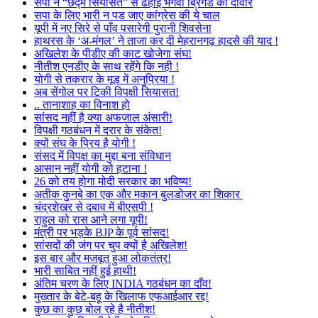
सपा ने “छद्म सियासत” से ढहाई भगवा ब्रिगेड की दीवार
सपा के लिए भारी न पड जाए कांग्रेस की ये चाल
यूपी में नए सिरे से पाँव पसारेगी पुरानी शिवसेना
हाथरस के ‘अ-मंगल’ ने ताजा कर दी मेहरानगढ़ हादसे की याद !
अखिलेश के पीडीए की काट खोजेगा संघ!
नीतीश एनडीए के साथ रहेंगे कि नही !
योगी से तकरार के मूड में अनुप्रिया !
अब सेंगोल पर टिकी विपक्षी सियासत!
.. तानाशाह का विनाश हो
सांसद नहीं है क्या अफजाल अंसारी!
विपक्षी गठबंधन में दरार के संकेत!
क्यों संघ के प्रिय है योगी !
संसद में विपक्ष का मुद्दा बना संविधान
आसान नहीं योगी को हटाना !
26 को तय होगा मोदी सरकार का भविष्य!
अतीक कुनबे का एक और मकान बुलडोजर का शिकार
चंद्रशेखर से दबाव में बीएसपी !
राहुल को रास आने लगा यूपी!
मंत्री पर भड़के BJP के पूर्व सांसद!
सांसदों की जंग पर चुप क्यों है अखिलेश!
इस बार और मजबूत हुआ लोकतंत्र!
भारी साबित नहीं हुई हाथी!
अंतिम चरण के लिए INDIA गठबंधन का दाँव!
मुख्तार के बेटे-बहू के खिलाफ एफआईआर रद्द!
कुछ का कुछ बोल रहे है नीतीश!