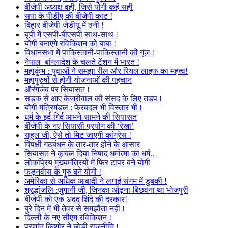
बीजेपी अध्यक्ष वही, जिसे योगी कहें सही
सपा के पीडीए की बीजेपी काट !
बिहार बीजेपी-जेडीयू में ठनी !
यूपी में एसपी-बीएसपी साथ-साथ !
योगी बनाएंगे रविकिशन को बाबा !
विधानसभा में पाकिस्तानी-पाकिस्तानी की गूंज !
नेपाल–बांग्लादेश के चलते टेंशन में भारत !
महाकुंभ : युवाओं ने समझा रील और रियल लाइफ का महत्व!
महापुरुषों से होगी योजनाओं की पहचान
औरंगजेब पर सियासत !
सड़क से आए केजरीवाल की संसद के लिए तडप !
योगी मंत्रिमंडल : फेरबदल भी विस्तार भी !
धर्म के इर्द-गिर्द आमने-सामने की सियासत
बीजेपी के नए सियासी प्रयोग की ‘रेखा’
राहुल जी, ऐसे तो मिट जाएगी कांग्रेस !
विपक्षी गठबंधन के तार-तार होने के आसार
सियासत ने कुचल दिया निषाद धर्मात्मा का धर्म..
लोकप्रिय मुख्यमंत्रियों में फिर टापर बने योगी
फड़नवीस के गुरु बने योगी !
अमेरिका से अधिक आबादी ने लगाई संगम में डुबकी !
श्रद्धांजलि :जुगानी जी, जिनका ओढ़ना-बिछवना था भोजपुरी
बीजेपी को एक अदद शिंदे की दरकार!
बुरे दिन में भी तेवर से समझौता नहीं !
दिल्ली के नए सीएम रविकिशन !
प्रशांत किशोर ने छोड़ी राजनीति !