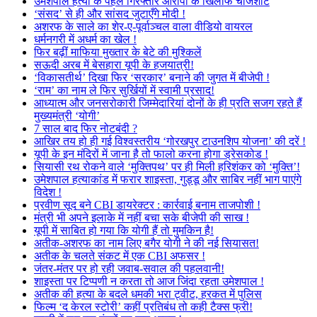
उमेशपाल हत्या के पहले गिरफ्तार आरोपी के खिलाफ चार्जशीट
‘संसद’ से ही और सांसद जुटाएँगे मोदी !
अशरफ के साले का शेर-ए-पूर्वाञ्चल वाला वीडियो वायरल
धर्मनगरी में अधर्म का खेल !
फिर बढ़ीं माफिया मुख्तार के बेटे की मुश्किलें
सऊदी अरब में बेसहारा यूपी के हजयात्री!
‘विकासतीर्थ’ दिखा फिर ‘सरकार’ बनाने की जुगत में बीजेपी !
‘राम’ का नाम ले फिर सुर्खियों में स्वामी प्रसाद!
आध्यात्म और जनसरोकारी जिम्मेदारियां दोनों के ही प्रति सजग रहते हैं
मुख्यमंत्री ‘योगी’
7 साल बाद फिर नोटबंदी ?
आखिर तय हो ही गई विश्वस्तरीय ‘गोरखपुर टाउनशिप योजना’ की दरें !
यूपी के इन मंदिरों में जाना है तो फालो करना होगा ड्रेसकोड !
सियासी रथ रोकने वाले ‘मुक्तिपथ’ पर ही मिली हरिशंकर को ‘मुक्ति’!
उमेशपाल हत्याकांड में फरार शाइस्ता, गुड्डू और साबिर नहीं भाग पाएंगे
विदेश !
प्रवीण सूद बने CBI डायरेक्टर : कार्रवाई बनाम ताजपोशी !
मंत्री भी अपने इलाके में नहीं बचा सके बीजेपी की साख !
यूपी में साबित हो गया कि योगी हैं तो मुमकिन है!
अतीक-अशरफ का नाम लिए बगैर योगी ने की नई सियासत!
अतीक के चलते संकट में एक CBI अफसर !
जंतर-मंतर पर हो रही जवाब-सवाल की पहलवानी!
शाइस्ता पर टिप्पणी न करता तो आज जिंदा रहता उमेशपाल !
अतीक की हत्या के बदले धमकी भरा ट्वीट, हरकत में पुलिस
फिल्म ‘द केरल स्टोरी’ कहीं प्रतिबंध तो कही टैक्स फ्री!