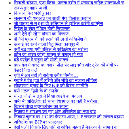
खिचड़ी चढ़ाया, पूजा किया, जनता दर्शन में धन्यवाद सहित समस्याओं से
रूबरू हुए महाराज जी
किसान फिर भरेंगे हुंकार
जलमार्ग की शुरुआत का साक्षी गंगा विलास क्रूज
जो यात्रा से न हुआ वो अभियान से हासिल करेगी कांग्रेस
निवेश के खेल में फेल होती सियासत
अभी ऐसे ही रहेगा मौसम का मिजाज
बीजेपी प्रत्याशी को हराने की ठानी अखिलेश ने
ऊंचाई पर रहने वाला गिद्ध मिला कानपुर में
क्यों उठ गया यूपी पुलिस से अखिलेश का भरोसा
कौन जो भारत जोड़ो यात्रा से मशहूर हो गया
बड़े प्रदेश में राहुल की छोटी यात्रा
कासगंज में करंट का कहर, पोल पर लाइनमैन और ट्रेन की बोगी पर
वेंडर जिंदा जले
यूपी में अब नहीं हो सकेगा अवैध निर्माण…
गुब्बारे में बैठ हवा में उड़िये और नीचे का नजारा लीजिये
लोकसभा चुनाव के लिए BJP की विशेष रणनीति
क्यों भटके ‘यूपी के दो लड़के’
भारत जोड़ो यात्रा में दिखा खडगे का मतलब
अभी भी अखिलेश को चाचा शिवपाल पर नहीं है भरोसा !
किसने तोड़ा महागठबंधन का सपना
निकाय में आरक्षण का मुद्दा और अखिलेश का नया दांव
निकाय चुनाव पर HC का फैसला आया, UP सरकार की सांसत बढ़ाया
अखिलेश का BJP पर पलटवार
ऐसी पत्नी जिसके लिए पति से अधिक महत्व है मेकअप के सामान का