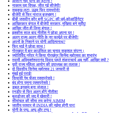
आसान नहीं योगी को हटाना !
नाकाम रहा विपक्ष, जीत गई सीजेपी!
सबकुछ लुटा, उद्धव फिर रामभरोसे!
बीजेपी से फिर नाराज बृजभूषण !
बीबी जसवीन कौर बनी SGPC की धर्म-कोआर्डिनेटर
आखिरकार बंगाल में बीजेपी सरकार, मुखिया बने सुर्वेंदु!
आखिर जीत ही लिया बंगाल !
इक्कीस साल बाद नीतीश ने छोड़ा अपना घर !
अलग राज्य अलग नीति के नए फार्मूले पर बीजेपी!
अपनों के निशाने पर योगी आदित्यनाथ?
फिर भाई ने छोड़ा साथ !
गोरखपुर में बार काउंसिल का चुनाव सकुशल संपन्न।
ज्योतिर्विद नरेंद्र ने किया गोरखपुर सिनेमा महोत्सव का शुभारंभ
स्वामी अविमुक्तेश्वरानंद विवाद पहले शंकराचार्य अब नहीं, आखिर क्यों ?
यूपी राज्य महिला आयोग की उपाध्यक्ष का तलाक !
दो दिवसीय सिनेमा महोत्सव 21 जनवरी से
मुंबई हुई पराई!
सियासी गेम चेंजर एक्सप्रेसवे !
बंद होगा यमुना एक्सप्रेसवे !
डबल इनकम बना जंजाल !
एनडीए से फिर अलग होंगे नीतीश!
बुलडोजर की जद में खेसारी !
सीमांचल की सीमा तय करेगा AIMIM
जातीय पतवार से INDIA की नईया होगी पार!
योगी के पप्पू, अप्पू और टप्पू !