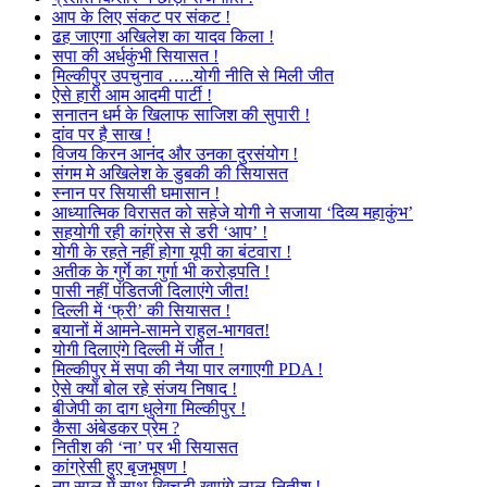
आप के लिए संकट पर संकट !
ढह जाएगा अखिलेश का यादव किला !
सपा की अर्धकुंभी सियासत !
मिल्कीपुर उपचुनाव …..योगी नीति से मिली जीत
ऐसे हारी आम आदमी पार्टी !
सनातन धर्म के खिलाफ साजिश की सुपारी !
दांव पर है साख !
विजय किरन आनंद और उनका दुरसंयोग !
संगम मे अखिलेश के डुबकी की सियासत
स्नान पर सियासी घमासान !
आध्यात्मिक विरासत को सहेजे योगी ने सजाया ‘दिव्य महाकुंभ’
सहयोगी रही कांग्रेस से डरी ‘आप’ !
योगी के रहते नहीं होगा यूपी का बंटवारा !
अतीक के गुर्गे का गुर्गा भी करोड़पति !
पासी नहीं पंडितजी दिलाएंगे जीत!
दिल्ली में ‘फ्री’ की सियासत !
बयानों में आमने-सामने राहुल-भागवत!
योगी दिलाएंगे दिल्ली में जीत !
मिल्कीपुर में सपा की नैया पार लगाएगी PDA !
ऐसे क्यों बोल रहे संजय निषाद !
बीजेपी का दाग धुलेगा मिल्कीपुर !
कैसा अंबेडकर प्रेम ?
नितीश की ‘ना’ पर भी सियासत
कांग्रेसी हुए बृजभूषण !
नए साल में साथ खिचड़ी खाएंगे लालू-नितीश !