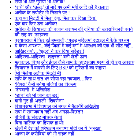
रोया भी और गुर्राया भी अतीक!
‘राधे’ और ‘उल्लू’ तो मारे गए अभी मुर्गी आदि की है तलाश
अतीक के सपोर्टर भी निशाने पर !
कहा था मिट्टी में मिला दूंगा, मिलाकर दिखा दिया!
एक बार फिर डरा अतीक!
अतीक के सियासत की बजाय जरायम की दुनिया की उत्तराधिकारी बनने
की राह पर ‘शाइस्ता’
प्रयागराज में फिर हुई बमबाजी, ‘गुड्डू मुस्लिम’ स्टाइल में फेंके गए बम
ये कैसा आरक्षण.. कई जिलों में कई वर्गों में आरक्षण की एक भी सीट नहीं..
आखिर क्यों…’शूटर’ ने कर दिया सरेंडर !
आहिस्ता-आहिस्ता ‘शाइस्ता’ बनी लेडी डान
महाकाल, बिच्छू और ईगल जैसे नाम के व्हाट्सअप ग्रुप से हो रहा अपराध
सियासत में वापसी के लिए BSP को मुस्लिमों का सहारा
ऐसे मिलेगा अतीक मिट्टी में!
साँप के साथ रात भर सोया रहा नवजात…फिर
‘विपक्ष’ कैसे बनेगा बीजेपी का विकल्प
‘शेरवानी’ में अखिलेश
‘डान’ को भी जान का डर!
बागी गुट ही असली ‘शिवसेना’
विधानसभा में शिवपाल को बगल में बैठायेंगे अखिलेश
सपा में समाजवाद नहीं अब अगड़ा-पिछड़ा!
बीजेपी के संकट मोचक नेता!
बिना मालिक का हिंसक हाथी!
खेलों में देश को श्रेष्ठतम बनाएगा मोदी का ये ‘नुस्खा’
आजम के करीबियों को भी राहत नहीं