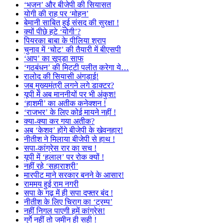
‘भजन’ और बीजेपी की सियासत
योगी की राह पर ‘मोहन’
बेमानी साबित हुई संसद की सुरक्षा !
क्यों पीछे हटे ‘योगी’?
पियरका बाबा के पीलिया श्राप
चुनाव में ‘चोट’ की तैयारी में बीएसपी
‘आप’ का सूपड़ा साफ
‘गठबंधन’ की मिट्टी पलीत करेगा ये…
रालोद की सियासी अंगड़ाई!
जब मुख्यमंत्री लगने लगे डाक्टर?
यूपी में अब माननीयों पर भी अंकुश!
‘हाशमी’ का अतीक कनेक्शन !
‘राजभर’ के लिए कोई मायने नहीं !
क्या-क्या कर गया अतीक?
अब ‘केशव’ होंगे बीजेपी के खेवनहार!
नीतीश ने मिलाया बीजेपी से हाथ !
सपा-कांग्रेस रार का सच !
यूपी में ‘हलाल’ पर रोक क्यों !
नहीं रहे ‘सहाराश्री’
मारपीट माने सरकार बनने के आसार!
राममय हुई राम नगरी
सपा के गढ़ में ही सपा दफ्तर बंद !
नीतीश के लिए चिराग का ‘ट्रम्प’
नहीं निगल पाएगी हमें कांग्रेस!
गुर्गे नहीं तो जमीन ही सही !