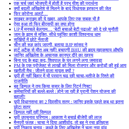
एक चर्च जहां भोजपुरी में होती है प्रभु यीशु की प्रार्थना
क्यों बदली अखिलेश से मिलने के बाद विधायक इरफान की जेल
फिर कोरोना अलर्ट…
साइबर क्राइम की ये खबर, आपके लिए एक सबक भी है
ऐसा हुआ तो फिर बीएसपी का क्या होगा
UP में मनचले बेलगाम… ‘बेटी बचाओ बेटी पढ़ाओ’ को दे रहे चुनौती
जाम के झाम से मुक्ति, सीधे पहुंचिए काशी विश्वनाथ धाम
सुर्खियों में छोटे नेताजी
चीन की रूह कांप जाएगी, बताया BJP सांसद ने
हार्ट अटैक से मौत अब नहीं! बचाएगी BHU की हृदय महाकषाय औषधि
जानिए अखिलेश के अचानक कानपुर दौरे का रहस्य
बिना पद के बढ़ा कद, शिवपाल के घर लगने लगा जमावड़ा
PM के एक प्रोजेक्ट से लाखों को मिला रोजगार और करोड़ों की हुई आय
खतौली मैच : जीतने वाला मायूस क्यों ?
यूपी ही नहीं बिहार में भी परवान चढ़ रही चाचा-भतीजे के रिश्ते की
राजनीति
बहू डिम्पल ने तय किया ससुर के लिए रिटर्न गिफ्ट!
कर्मचारियों की बल्ले-बल्ले : होने जा रही है पुरानी पेंशन योजना की
बहाली!
यूपी विधानसभा का 2 दिवसीय सत्र : जानिए इसके पहले कब था इतना
छोटा सत्र
डिम्पल नहीं रहीं सिम्पल
यूपी उपचुनाव परिणाम : आकाश ने बचाई बीजेपी की लाज
मैनपुरी फतह : चाचा ने दिया आशीर्वाद, तो बहू ने रचा इतिहास
यूपी निकाय चुनाव : कब्जे के लिए अखिलेश ने चला नया दांव