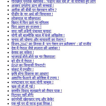
गोरखपुर पुस्तक महोत्सव : ‘पंडान जल रहा है’ से परिचित हुए लोग
अज़हर उगलेगा डान की सच्चाई !
अतीक की बीबी पर मेहरबान कौन ?
पीडीए के नए अर्थ की सियासत !
लोकपाल या शौकपाल!
बिहार में फिर छले गए मुस्लिम
फिर अलग हुए राजभर !
सपा नहीं लड़ेगी पंचायत चुनाव!
योगी की बाल्मीकि चाल में फंसे अखिलेश !
चुनाव की घोषणा और मायावती का ऐलान !
विजन-2047 का हिस्सा है ‘वन नेशन वन इलैक्शन’ : डॉ राजीव
देश में नेपाल जैसे हालात की आशंका !
केशव का संकेत !
भाजपाई होते-होते रह गए शिवपाल!
बुरे दौर में नेपाल !
BSP का सियासी रिस्टार्ट!
संकट में एनडीए !
कृषि होगा विकास का आधार!
अशान्ति फैलाने की कोशिश में ट्रम्प !
भ्रष्टाचार पर चला योगी चाबुक !
चूक तो हो ही गई !
कश्मीर विवाद सुलझाने को तैयार पाक !
रिटायर नहीं होंगे!
कांग्रेसी खेवनहार पप्पू और केके!
एक मुद्दे पर दो फाड़ हुआ विपक्ष !