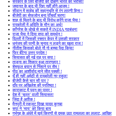
सरकार के लिए बीजेपी को दक्षिण भारत का भरोसा!
जमानत के बाद भी रिहा नहीं होंगे आजम !
सीवान में साहेब की सहानुभूति से रंग लाएगी हिना !
बीजेपी का सेफजोन बना पाँचवाँ चरण!
शाह से मिलने के बाद भी विरोध करेंगे राजा भैया !
रायबरेली में अदिति के मौन का अर्थ!
काँग्रेस के धोखे से सकते में INDIA गठबंधन!
राजा भैया ने दिया सपा को समर्थन !
दिल्ली में जिसकी रफ्तार केंद्र में उसकी सरकार
धनंजय की पत्नी के चुनाव न लड़ने का खुला राज !
नीतीश किसको बोले नौ गो बच्चा पैदा किया!
फिर बँटेगा उत्तर प्रदेश !
सियासत की नई राह पर सपा !
ताड़ना का शिकार हुआ तारणहार !
शेमफुल बयान से निशाने पर सैम !
पीठ का आशीर्वाद माने जीत पक्की !
यूँ ही नहीं अमेठी से रायबरेली गए राहुल!
बीजेपी कैसे चार सौ पार ?
दाँव पर अखिलेश की प्रतिष्ठा !
काराकाट में पवन का पावर !
देश में ‘सूरत’ वाली सियासत!
जिंदा है अतीक !
मैनपुरी में एकजुट दिखा यादव कुनबा
सपा ने ‘माय’ को किया बाय
गर्भगृह के अंधेरे में सूर्य किरणों से दमक उठा रामलला का ललाट, आखिर