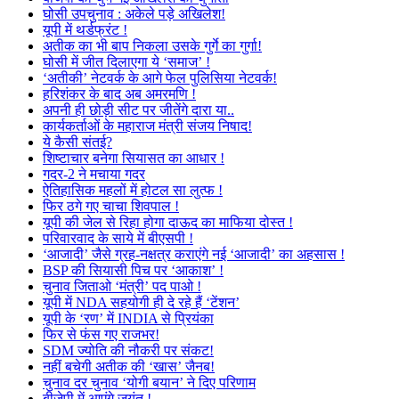
घोसी उपचुनाव : अकेले पड़े अखिलेश!
यूपी में थर्डफ्रंट !
अतीक का भी बाप निकला उसके गुर्गे का गुर्गा!
घोसी में जीत दिलाएगा ये ‘समाज’ !
‘अतीकी’ नेटवर्क के आगे फेल पुलिसिया नेटवर्क!
हरिशंकर के बाद अब अमरमणि !
अपनी ही छोड़ी सीट पर जीतेंगे दारा या..
कार्यकर्ताओं के महाराज मंत्री संजय निषाद!
ये कैसी संतई?
शिष्टाचार बनेगा सियासत का आधार !
गदर-2 ने मचाया गदर
ऐतिहासिक महलों में होटल सा लुत्फ !
फिर ठगे गए चाचा शिवपाल !
यूपी की जेल से रिहा होगा दाऊद का माफिया दोस्त !
परिवारवाद के साये में बीएसपी !
‘आजादी’ जैसे ग्रह-नक्षत्र कराएंगे नई ‘आजादी’ का अहसास !
BSP की सियासी पिच पर ‘आकाश’ !
चुनाव जिताओ ‘मंत्री’ पद पाओ !
यूपी में NDA सहयोगी ही दे रहे हैं ‘टेंशन’
यूपी के ‘रण’ में INDIA से प्रियंका
फिर से फंस गए राजभर!
SDM ज्योति की नौकरी पर संकट!
नहीं बचेगी अतीक की ‘खास’ जैनब!
चुनाव दर चुनाव ‘योगी बयान’ ने दिए परिणाम
बीजेपी में आएंगे जयंत !