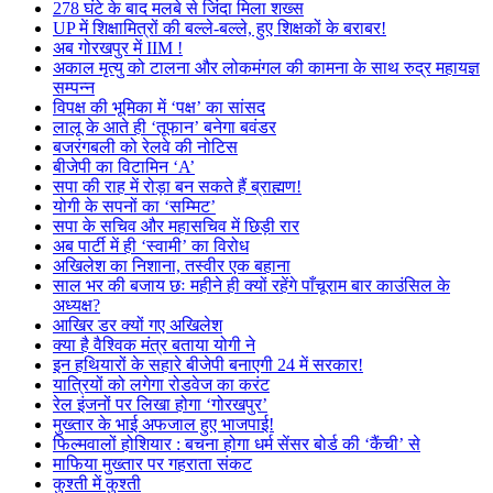
278 घंटे के बाद मलबे से जिंदा मिला शख्स
UP में शिक्षामित्रों की बल्ले-बल्ले, हुए शिक्षकों के बराबर!
अब गोरखपुर में IIM !
अकाल मृत्यु को टालना और लोकमंगल की कामना के साथ रुद्र महायज्ञ
सम्पन्न
विपक्ष की भूमिका में ‘पक्ष’ का सांसद
लालू के आते ही ‘तूफान’ बनेगा बवंडर
बजरंगबली को रेलवे की नोटिस
बीजेपी का विटामिन ‘A’
सपा की राह में रोड़ा बन सकते हैं ब्राह्मण!
योगी के सपनों का ‘सम्मिट’
सपा के सचिव और महासचिव में छिड़ी रार
अब पार्टी में ही ‘स्वामी’ का विरोध
अखिलेश का निशाना, तस्वीर एक बहाना
साल भर की बजाय छः महीने ही क्यों रहेंगे पाँचूराम बार काउंसिल के
अध्यक्ष?
आखिर डर क्यों गए अखिलेश
क्या है वैश्विक मंत्र बताया योगी ने
इन हथियारों के सहारे बीजेपी बनाएगी 24 में सरकार!
यात्रियों को लगेगा रोडवेज का करंट
रेल इंजनों पर लिखा होगा ‘गोरखपुर’
मुख्तार के भाई अफजाल हुए भाजपाई!
फिल्मवालों होशियार : बचना होगा धर्म सेंसर बोर्ड की ‘कैंची’ से
माफिया मुख्तार पर गहराता संकट
कुश्ती में कुश्ती