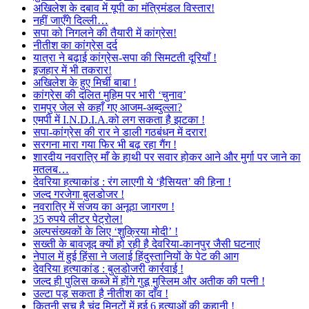
अखिलेश के दबाव में यूपी का मंत्रिमंडल विस्तार!
नहीं जाएँगे दिल्ली…
सपा को निगलने की तैयारी में कांग्रेस!
नीतीश का कांग्रेस दर्द
यात्रा ने बढ़ाई कांग्रेस-सपा की सिमटती दूरियाँ !
इजहार में भी तकरार!
अखिलेश के हुए मिर्ची बाबा !
कांग्रेस की दलित मुहिम पर भारी ‘चुनाव’
रामपुर जेल से कहाँ गए आजम-अब्दुल्ला?
एमपी में I.N.D.I.A.को लग सकता है झटका !
सपा-कांग्रेस की रार ने डाली गठबंधन में दरार!
सरगना मारा गया फिर भी बढ़ रहा गैंग !
शारदीय नवरात्रि माँ के हाथी पर सवार होकर आने और मुर्गा पर जाने का
मतलब…
देवरिया हत्याकांड : रंग लाएगी ये ‘हैसियत’ की हिना !
जल्द गरजेगा बुलडोजर !
नवरात्रि में संजय का अनूठा जागरण !
35 रुपये लीटर पेट्रोल!
अल्पसंख्यकों के लिए ‘शुक्रिया मोदी’ !
सख्ती के बावजूद क्यों हो रही है देवरिया-कानपुर जैसी घटनाएं
नेपाल में हुई हिंसा ने जलाई हिंदुस्तानियों के पेट की आग
देवरिया हत्याकांड : बुलडोजरी कार्रवाई !
जल्द ही पुलिस कब्जे में होंगे गुडू मुस्लिम और अतीक की पत्नी !
उल्टा पड़ सकता है नीतीश का दाँव !
कितनी सच है चंद मिनटों में हुई 6 हत्याओं की कहानी !