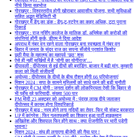
नीचे किया सहभोज
गोरखपुर : विश्वस्तरीय होगी खोराबार आवासीय योजना, सभी सुविधाओं
सहित अद्भुत मेडिसिटी भी
गोरखपुर में डेंगू का डंक : डेंगू-टू-स्ट्रेन का कहर अधिक, टूटा पुराना
रिकार्ड
गोरखपुर : राज नर्सिंग कालेज के मालिक डॉ. अभिषेक की करोड़ों की
संपत्तियां होंगी कुर्क, डीएम ने दिया आदेश
अपराध में नंबर वन रहने वाला गोरखपुर बना स्वच्छता में नंबर वन
बिहार में जनता के सुंदर राज का सपना सँजोये प्रशांत किशोर
छठी मैया के महात्म्य का महापर्व ‘छठ’ शुरू
ऐसे ही नहीं सुर्खियों में है ‘योगी का योगीराज’…
दीपावली : दीपोत्सव से हुई दीयों की ब्रांडिंग, बाजार में बढ़ी मांग, कुम्हारी
कला को मिली संजीवनी
अयोध्या : दीपोत्सव के दीयों के बीच रौशन होंगी 66 परियोजनाएं
मिशन 2024 : सपा के सामने मुस्लिमों को साधे रहने की बड़ी चुनौती
गोरखपुर में CM योगी : जनता दर्शन की लोकप्रियता ऐसी कि बिहार से
भी पहुँच रहे फरियादी, संख्या 500 पार
PM मोदी 23 अक्टूबर को अयोध्या में : पंद्रह लाख दीये जलाकर
दीपोत्सव में कायम होगा विश्वरिकार्ड
गोरखपुर में बाढ़ : नरम होने लगा नदियों का तेवर, फिर भी संकट बरकरार
UP में कांग्रेस : फिर गलतफहमी का शिकार हुआ पार्टी हाइकमान
अखिलेश और शिवपाल फिर होंगे साथ : क्या राजनीति पर भारी पड़ेगी
भावना?
मिशन 2024 : संघ ही लगाएगा बीजेपी की नैया पार !