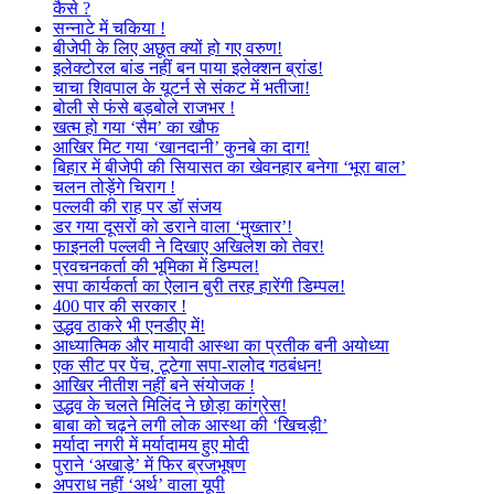
कैसे ?
सन्नाटे में चकिया !
बीजेपी के लिए अछूत क्यों हो गए वरुण!
इलेक्टोरल बांड नहीं बन पाया इलेक्शन ब्रांड!
चाचा शिवपाल के यूटर्न से संकट में भतीजा!
बोली से फंसे बड़बोले राजभर !
खत्म हो गया ‘सैम’ का खौफ
आखिर मिट गया ‘खानदानी’ कुनबे का दाग!
बिहार में बीजेपी की सियासत का खेवनहार बनेगा ‘भूरा बाल’
चलन तोड़ेंगे चिराग !
पल्लवी की राह पर डॉ संजय
डर गया दूसरों को डराने वाला ‘मुख्तार’!
फाइनली पल्लवी ने दिखाए अखिलेश को तेवर!
प्रवचनकर्ता की भूमिका में डिम्पल!
सपा कार्यकर्ता का ऐलान बुरी तरह हारेंगी डिम्पल!
400 पार की सरकार !
उद्धव ठाकरे भी एनडीए में!
आध्यात्मिक और मायावी आस्था का प्रतीक बनी अयोध्या
एक सीट पर पेंच, टूटेगा सपा-रालोद गठबंधन!
आखिर नीतीश नहीं बने संयोजक !
उद्धव के चलते मिलिंद ने छोड़ा कांग्रेस!
बाबा को चढ़ने लगी लोक आस्था की ‘खिचड़ी’
मर्यादा नगरी में मर्यादामय हुए मोदी
पुराने ‘अखाड़े’ में फिर ब्रजभूषण
अपराध नहीं ‘अर्थ’ वाला यूपी