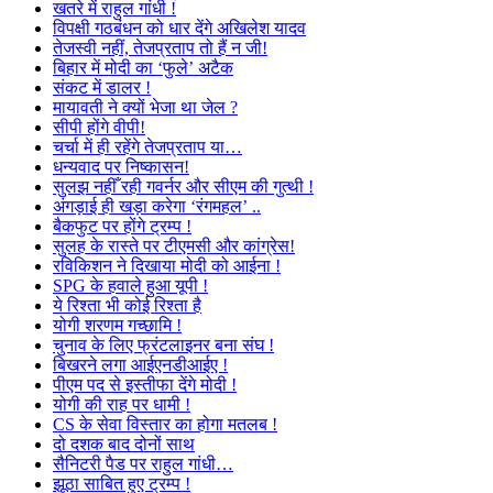
खतरे में राहुल गांधी !
विपक्षी गठबंधन को धार देंगे अखिलेश यादव
तेजस्वी नहीं, तेजप्रताप तो हैं न जी!
बिहार में मोदी का ‘फुले’ अटैक
संकट में डालर !
मायावती ने क्यों भेजा था जेल ?
सीपी होंगे वीपी!
चर्चा में ही रहेंगे तेजप्रताप या…
धन्यवाद पर निष्कासन!
सुलझ नहीँ रही गवर्नर और सीएम की गुत्थी !
अंगड़ाई ही खड़ा करेगा ‘रंगमहल’ ..
बैकफुट पर होंगे ट्रम्प !
सुलह के रास्ते पर टीएमसी और कांग्रेस!
रविकिशन ने दिखाया मोदी को आईना !
SPG के हवाले हुआ यूपी !
ये रिश्ता भी कोई रिश्ता है
योगी शरणम गच्छामि !
चुनाव के लिए फ्रंटलाइनर बना संघ !
बिखरने लगा आईएनडीआईए !
पीएम पद से इस्तीफा देंगे मोदी !
योगी की राह पर धामी !
CS के सेवा विस्तार का होगा मतलब !
दो दशक बाद दोनों साथ
सैनिटरी पैड पर राहुल गांधी…
झूठा साबित हुए ट्रम्प !