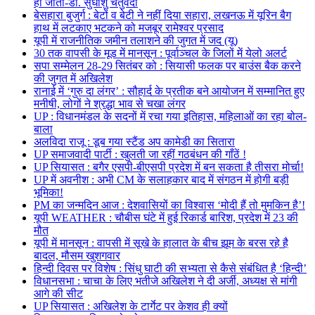
हो जाता-डॉ. सुधांशु चतुर्वेदी
बेसहारा बुजुर्ग : बेटों व बेटी ने नहीं दिया सहारा, लखनऊ में यूरिन बैग
हाथ में लटकाए भटकने को मजबूर रामेश्वर प्रसाद
यूपी में राजनीतिक जमीन तलाशने की जुगत में जद (यू)
30 तक वापसी के मूड में मानसून : पूर्वाञ्चल के जिलों में येलो अलर्ट
सपा सम्मेलन 28-29 सितंबर को : सियासी फलक पर बाउंस बैक करने
की जुगत में अखिलेश
रानाई में ‘गुरु दा लंगर’ : सौहार्द के प्रतीक बने आयोजन में सम्मानित हुए
मनीषी, लोगों ने श्रद्धा भाव से चखा लंगर
UP : विधानमंडल के सदनों में रचा गया इतिहास, महिलाओं का रहा बोल-
बाला
अलविदा राजू : डूब गया स्टैंड अप कामेडी का सितारा
UP समाजवादी पार्टी : खुलती जा रहीं गठबंधन की गाँठें !
UP सियासत : बगैर एसपी-बीएसपी प्रदेश में बन सकता है तीसरा मोर्चा!
UP में अवनीश : अभी CM के सलाहकार बाद में संगठन में होगी बड़ी
भूमिका!
PM का जन्मदिन आज : देशवासियों का विश्वास ‘मोदी हैं तो मुमकिन है’!
यूपी WEATHER : चौबीस घंटे में हुई रिकार्ड बारिश, प्रदेश में 23 की
मौत
यूपी में मानसून : वापसी में सूखे के हालात के बीच झूम के बरस रहे है
बादल, मौसम खुशगवार
हिन्दी दिवस पर विशेष : सिंधु घाटी की सभ्यता से कैसे संबंधित है ‘हिन्दी’
विधानसभा : चाचा के लिए भतीजे अखिलेश ने दी अर्जी, अध्यक्ष से मांगी
आगे की सीट
UP सियासत : अखिलेश के टार्गेट पर केशव ही क्यों