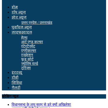
होम
टॉप न्यूज
स्टेट न्यूज
उत्तर प्रदेश / उत्तराखंड
पूर्वांचल न्यूज
लाइफस्टाइल
हेल्थ
आर्ट एण्ड कल्चर
एंटेरटैनमेंट
एग्रीकल्चर
एजूकेशन
फूड कोर्ट
ज्योतिष वर्ल्ड
टूरिज़म
इंटरव्यू
टीवी
विविधा
गैलरी
ब्रेकिंग न्यूज
विधानसभा के लघु सत्र से डरे क्यों अखिलेश!