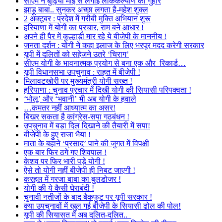
सीएम ने बुढ़िया माई से लगाई लोककल्याण की गुहार
झाड़ू बाबा.. सुनकर अच्छा लगता है-महेश शुक्ल
2 अक्टूबर : प्रदेश में गरीबी मुक्ति अभियान शुरू
हरियाणा में योगी का प्रचार, राम बने आधार !
अपने ही पैर में कुल्हाड़ी मार रहे ये बीजेपी के माननीय !
जनता दर्शन : योगी ने कहा इलाज के लिए भरपूर मदद करेगी सरकार
यूपी में दलितों को सहेजने उतरे ‘चिराग’
सीएम योगी के भावनात्मक प्रयोग से बना एक और रिकार्ड…
यूपी विधानसभा उपचुनाव : राहत में बीजेपी !
मिलावटखोरी पर मुख्यमंत्री योगी सख्त !
हरियाणा : चुनाव प्रचार में दिखी योगी की सियासी परिपक्वता !
‘भोलू’ और ‘भवानी’ भी अब योगी के हवाले
…कमतर नहीं आध्यात्म का असर!
बिखर सकता है कांग्रेस-सपा गठबंधन !
उपचुनाव में बड़ा दिल दिखाने की तैयारी में सपा!
बीजेपी के हुए राजा भैया !
माता के बहाने ‘प्रसाद’ पाने की जुगत में विपक्षी
एक बार फिर ठगे गए शिवपाल !
केशव पर फिर भारी पड़े योगी !
ऐसे तो योगी नहीं बीजेपी ही निबट जाएगी !
करहल में गरजा बाबा का बुलडोजर !
योगी की ये कैसी घेराबंदी !
चुनावी नतीजों के बाद बैकफुट पर यूपी सरकार !
क्या उपचुनावों में खुल गई बीजेपी के सियासी ढोल की पोल!
यूपी की सियासत में अब दलित-दलित..