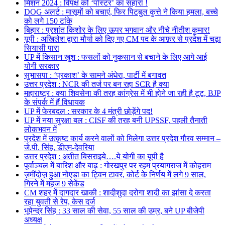
मिशन 2024 : विपक्ष को ‘पोस्टर’ का सहारा !
DOG अलर्ट : मासूमों को बचाएं, फिर पिटबुल कुत्ते ने किया हमला, बच्चे
को लगे 150 टांके
बिहार : प्रशांत किशोर के लिए ऊपर भगवान और नीचे नीतीश कुमार!
यूपी : अखिलेश द्वारा मौर्या को दिए गए CM पद के आफ़र से प्रदेश में चढ़ा
सियासी पारा
UP में किसान खुश : फसलों को नुकसान से बचाने के लिए आगे आई
योगी सरकार
सुभासपा : ‘प्रकाश’ के सामने अंधेरा, पार्टी में बगावत
उत्तर प्रदेश : NCR की तर्ज पर बन रहा SCR है क्या
महाराष्ट्र : क्या शिवसेना की तरह कांग्रेस में भी होने जा रही है टूट, BJP
के संपर्क में हैं विधायक
UP में फेरबदल : सरकार के 4 मंत्री छोड़ेंगे पद!
UP में नया सुरक्षा बल : CISF की तरह बनी UPSSF, पहली तैनाती
लोकभवन में
प्रदेश में उत्कृष्ट कार्य करने वालों को मिलेगा उत्तर प्रदेश गौरव सम्मान –
जे.पी. सिंह, डीएम-देवरिया
उत्तर प्रदेश : अतीत बिसराइये….ये योगी का यूपी है
पूर्वाञ्चल में बारिश और बाढ़ : गोरखपुर पर रहम प्रयागराज में कोहराम
ज़मींदोज़ हुआ नोएडा का ट्विन टावर, कोर्ट के निर्णय में लगे 9 साल,
गिरने में महज 9 सेकेंड
CM शहर में दागदार खाकी : शादीशुदा दरोगा शादी का झांसा दे करता
रहा युवती से रेप, केस दर्ज
भूपेन्द्र सिंह : 33 साल की सेवा, 55 साल की उम्र, बने UP बीजेपी
अध्यक्ष