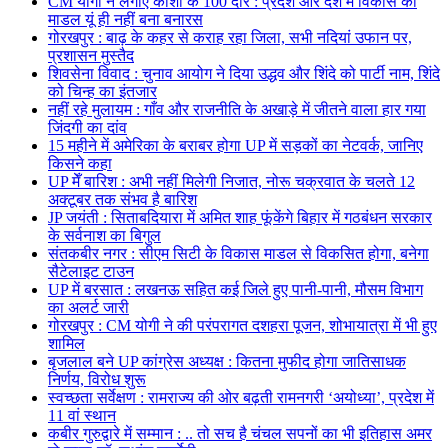
CM योगी ने लगाए काशी के 100 दौरे : प्रदेश और देश में विकास का
माडल यूं ही नहीं बना बनारस
गोरखपुर : बाढ़ के कहर से कराह रहा जिला, सभी नदियां उफान पर,
प्रशासन मुस्तैद
शिवसेना विवाद : चुनाव आयोग ने दिया उद्धव और शिंदे को पार्टी नाम, शिंदे
को चिन्ह का इंतजार
नहीं रहे मुलायम : गाँव और राजनीति के अखाड़े में जीतने वाला हार गया
जिंदगी का दांव
15 महीने में अमेरिका के बराबर होगा UP में सड़कों का नेटवर्क, जानिए
किसने कहा
UP मेँ बारिश : अभी नहीं मिलेगी निजात, नोरू चक्रवात के चलते 12
अक्टूबर तक संभव है बारिश
JP जयंती : सिताबदियारा में अमित शाह फूंकेंगे बिहार में गठबंधन सरकार
के सर्वनाश का बिगुल
संतकबीर नगर : सीएम सिटी के विकास माडल से विकसित होगा, बनेगा
सैटेलाइट टाउन
UP में बरसात : लखनऊ सहित कई जिले हुए पानी-पानी, मौसम विभाग
का अलर्ट जारी
गोरखपुर : CM योगी ने की परंपरागत दशहरा पूजन, शोभायात्रा में भी हुए
शामिल
बृजलाल बने UP कांग्रेस अध्यक्ष : कितना मुफीद होगा जातिसाधक
निर्णय, विरोध शुरू
स्वच्छता सर्वेक्षण : रामराज्य की ओर बढ़ती रामनगरी ‘अयोध्या’, प्रदेश में
11 वां स्थान
कबीर गुरुद्वारे में सम्मान : .. तो सच है चंचल सपनों का भी इतिहास अमर