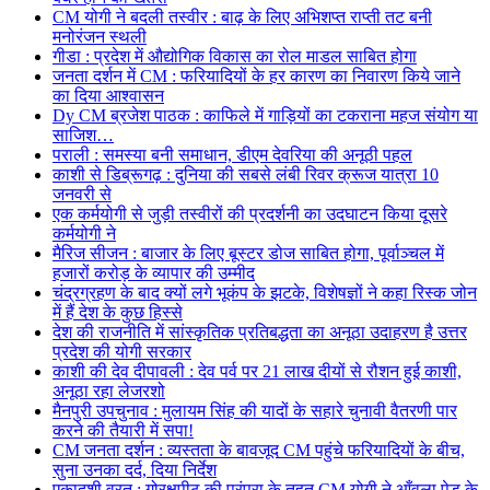
CM योगी ने बदली तस्वीर : बाढ़ के लिए अभिशप्त राप्ती तट बनी
मनोरंजन स्थली
गीडा : प्रदेश में औद्योगिक विकास का रोल माडल साबित होगा
जनता दर्शन में CM : फरियादियों के हर कारण का निवारण किये जाने
का दिया आश्वासन
Dy CM ब्रजेश पाठक : काफिले में गाड़ियों का टकराना महज संयोग या
साजिश…
पराली : समस्या बनी समाधान, डीएम देवरिया की अनूठी पहल
काशी से डिब्रूगढ़ : दुनिया की सबसे लंबी रिवर क्रूज यात्रा 10
जनवरी से
एक कर्मयोगी से जुड़ी तस्वीरों की प्रदर्शनी का उदघाटन किया दूसरे
कर्मयोगी ने
मैरिज सीजन : बाजार के लिए बूस्टर डोज साबित होगा, पूर्वाञ्चल में
हजारों करोड़ के व्यापार की उम्मीद
चंद्रग्रहण के बाद क्यों लगे भूकंप के झटके, विशेषज्ञों ने कहा रिस्क जोन
में हैं देश के कुछ हिस्से
देश की राजनीति में सांस्कृतिक प्रतिबद्धता का अनूठा उदाहरण है उत्तर
प्रदेश की योगी सरकार
काशी की देव दीपावली : देव पर्व पर 21 लाख दीयों से रौशन हुई काशी,
अनूठा रहा लेजरशो
मैनपुरी उपचुनाव : मुलायम सिंह की यादों के सहारे चुनावी वैतरणी पार
करने की तैयारी में सपा!
CM जनता दर्शन : व्यस्तता के बावजूद CM पहुंचे फरियादियों के बीच,
सुना उनका दर्द, दिया निर्देश
एकादशी व्रत : गोरक्षपीठ की परंपरा के तहत CM योगी ने आँवला पेड़ के