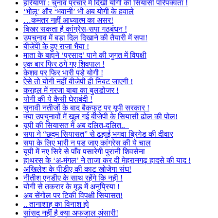
हरियाणा : चुनाव प्रचार में दिखी योगी की सियासी परिपक्वता !
‘भोलू’ और ‘भवानी’ भी अब योगी के हवाले
…कमतर नहीं आध्यात्म का असर!
बिखर सकता है कांग्रेस-सपा गठबंधन !
उपचुनाव में बड़ा दिल दिखाने की तैयारी में सपा!
बीजेपी के हुए राजा भैया !
माता के बहाने ‘प्रसाद’ पाने की जुगत में विपक्षी
एक बार फिर ठगे गए शिवपाल !
केशव पर फिर भारी पड़े योगी !
ऐसे तो योगी नहीं बीजेपी ही निबट जाएगी !
करहल में गरजा बाबा का बुलडोजर !
योगी की ये कैसी घेराबंदी !
चुनावी नतीजों के बाद बैकफुट पर यूपी सरकार !
क्या उपचुनावों में खुल गई बीजेपी के सियासी ढोल की पोल!
यूपी की सियासत में अब दलित-दलित..
सपा ने “छद्म सियासत” से ढहाई भगवा ब्रिगेड की दीवार
सपा के लिए भारी न पड जाए कांग्रेस की ये चाल
यूपी में नए सिरे से पाँव पसारेगी पुरानी शिवसेना
हाथरस के ‘अ-मंगल’ ने ताजा कर दी मेहरानगढ़ हादसे की याद !
अखिलेश के पीडीए की काट खोजेगा संघ!
नीतीश एनडीए के साथ रहेंगे कि नही !
योगी से तकरार के मूड में अनुप्रिया !
अब सेंगोल पर टिकी विपक्षी सियासत!
.. तानाशाह का विनाश हो
सांसद नहीं है क्या अफजाल अंसारी!