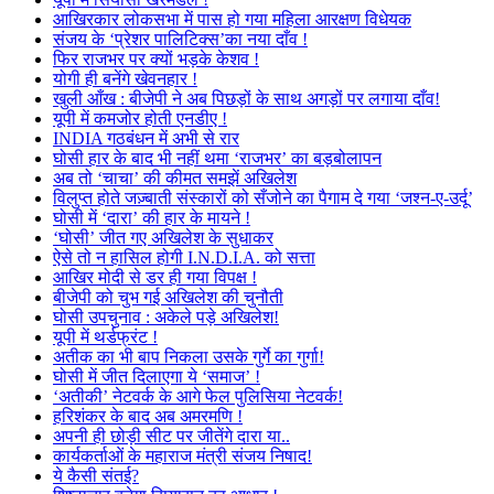
आखिरकार लोकसभा में पास हो गया महिला आरक्षण विधेयक
संजय के ‘प्रेशर पालिटिक्स’का नया दाँव !
फिर राजभर पर क्यों भड़के केशव !
योगी ही बनेंगे खेवनहार !
खुली आँख : बीजेपी ने अब पिछड़ों के साथ अगड़ों पर लगाया दाँव!
यूपी में कमजोर होती एनडीए !
INDIA गठबंधन में अभी से रार
घोसी हार के बाद भी नहीं थमा ‘राजभर’ का बड़बोलापन
अब तो ‘चाचा’ की कीमत समझें अखिलेश
विलुप्त होते जज़्बाती संस्कारों को सँजोने का पैगाम दे गया ‘जश्न-ए-उर्दू’
घोसी में ‘दारा’ की हार के मायने !
‘घोसी’ जीत गए अखिलेश के सुधाकर
ऐसे तो न हासिल होगी I.N.D.I.A. को सत्ता
आखिर मोदी से डर ही गया विपक्ष !
बीजेपी को चुभ गई अखिलेश की चुनौती
घोसी उपचुनाव : अकेले पड़े अखिलेश!
यूपी में थर्डफ्रंट !
अतीक का भी बाप निकला उसके गुर्गे का गुर्गा!
घोसी में जीत दिलाएगा ये ‘समाज’ !
‘अतीकी’ नेटवर्क के आगे फेल पुलिसिया नेटवर्क!
हरिशंकर के बाद अब अमरमणि !
अपनी ही छोड़ी सीट पर जीतेंगे दारा या..
कार्यकर्ताओं के महाराज मंत्री संजय निषाद!
ये कैसी संतई?