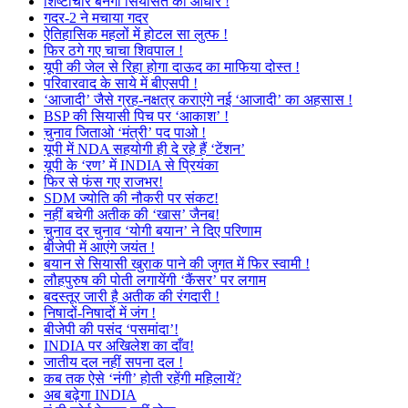
शिष्टाचार बनेगा सियासत का आधार !
गदर-2 ने मचाया गदर
ऐतिहासिक महलों में होटल सा लुत्फ !
फिर ठगे गए चाचा शिवपाल !
यूपी की जेल से रिहा होगा दाऊद का माफिया दोस्त !
परिवारवाद के साये में बीएसपी !
‘आजादी’ जैसे ग्रह-नक्षत्र कराएंगे नई ‘आजादी’ का अहसास !
BSP की सियासी पिच पर ‘आकाश’ !
चुनाव जिताओ ‘मंत्री’ पद पाओ !
यूपी में NDA सहयोगी ही दे रहे हैं ‘टेंशन’
यूपी के ‘रण’ में INDIA से प्रियंका
फिर से फंस गए राजभर!
SDM ज्योति की नौकरी पर संकट!
नहीं बचेगी अतीक की ‘खास’ जैनब!
चुनाव दर चुनाव ‘योगी बयान’ ने दिए परिणाम
बीजेपी में आएंगे जयंत !
बयान से सियासी खुराक पाने की जुगत में फिर स्वामी !
लौहपुरुष की पोती लगायेंगी ‘कैंसर’ पर लगाम
बदस्तूर जारी है अतीक की रंगदारी !
निषादों-निषादों में जंग !
बीजेपी की पसंद ‘पसमांदा’!
INDIA पर अखिलेश का दाँव!
जातीय दल नहीं सपना दल !
कब तक ऐसे ‘नंगी’ होती रहेंगी महिलायें?
अब बढ़ेगा INDIA