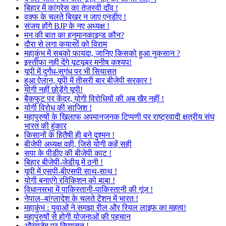
बिहार में कांग्रेस का तेजस्वी दाँव !
वक्फ के चलते बिखर न जाए एनडीए !
संजय होंगे BJP के नए अध्यक्ष !
मन की बात का हनुमानकाइन्ड कौन?
दौरा से लगा कयासों को विराम
महाकुंभ में सबको फायदा, जानिए किसको हुआ नुकसान ?
इस्तीफा नही देंगे यूट्यूबर मनीष कश्यप!
यूपी में दुर्गंध-सुगंध पर भी सियासत
हुआ ऐलान, यूपी में तीसरी बार बीजेपी सरकार !
योगी नहीं छोड़ेंगे यूपी!
बैकफुट पर केंद्र, योगी विरोधियों की अब खैर नहीं !
योगी विरोध की साजिश !
महापुरुषों के खिलाफ अपमानजनक टिप्पणी पर राष्ट्रवादी क्षत्रीय संघ
भारत की हुंकार
किसानों के हितैषी ही बने दुश्मन !
बीजेपी अध्यक्ष वही, जिसे योगी कहें सही
सपा के पीडीए की बीजेपी काट !
बिहार बीजेपी-जेडीयू में ठनी !
यूपी में एसपी-बीएसपी साथ-साथ !
योगी बनाएंगे रविकिशन को बाबा !
विधानसभा में पाकिस्तानी-पाकिस्तानी की गूंज !
नेपाल–बांग्लादेश के चलते टेंशन में भारत !
महाकुंभ : युवाओं ने समझा रील और रियल लाइफ का महत्व!
महापुरुषों से होगी योजनाओं की पहचान
औरंगजेब पर सियासत !