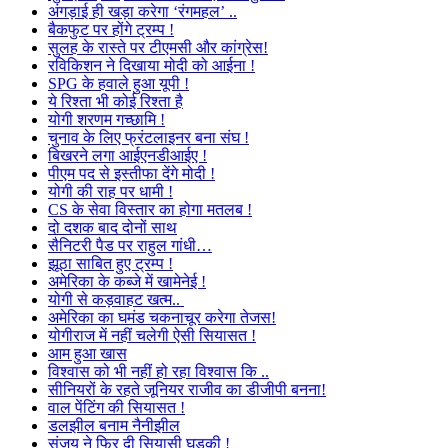
अंगड़ाई ही खड़ा करेगा ‘रंगमहल’ ..
बैकफुट पर होंगे ट्रम्प !
सुलह के रास्ते पर टीएमसी और कांग्रेस!
रविकिशन ने दिखाया मोदी को आईना !
SPG के हवाले हुआ यूपी !
ये रिश्ता भी कोई रिश्ता है
योगी शरणम गच्छामि !
चुनाव के लिए फ्रंटलाइनर बना संघ !
बिखरने लगा आईएनडीआईए !
पीएम पद से इस्तीफा देंगे मोदी !
योगी की राह पर धामी !
CS के सेवा विस्तार का होगा मतलब !
दो दशक बाद दोनों साथ
सैनिटरी पैड पर राहुल गांधी…
झूठा साबित हुए ट्रम्प !
अमेरिका के कब्जे में खामेनेई !
योगी से कड़वाहट खत्म..
अमेरिका का घमंड चकनाचूर करेगा तेजस!
योगीराज में नहीं चलेगी ऐसी सियासत !
आम हुआ खास
विश्वास को भी नहीं हो रहा विश्वास कि ..
सीनियरों के रहते जूनियर राजीव का डीजीपी बनना!
वाल पेंटिंग की सियासत !
डलझील बनाम नैनीझील
संजय ने फिर दी सियासी घुड़की !