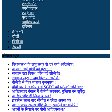
एंटेरटैनमेंट
एग्रीकल्चर
एजूकेशन
फूड कोर्ट
ज्योतिष वर्ल्ड
टूरिज़म
इंटरव्यू
टीवी
विविधा
गैलरी
ब्रेकिंग न्यूज
विधानसभा के लघु सत्र से डरे क्यों अखिलेश!
आसान नहीं योगी को हटाना !
नाकाम रहा विपक्ष, जीत गई सीजेपी!
सबकुछ लुटा, उद्धव फिर रामभरोसे!
बीजेपी से फिर नाराज बृजभूषण !
बीबी जसवीन कौर बनी SGPC की धर्म-कोआर्डिनेटर
आखिरकार बंगाल में बीजेपी सरकार, मुखिया बने सुर्वेंदु!
आखिर जीत ही लिया बंगाल !
इक्कीस साल बाद नीतीश ने छोड़ा अपना घर !
अलग राज्य अलग नीति के नए फार्मूले पर बीजेपी!
अपनों के निशाने पर योगी आदित्यनाथ?