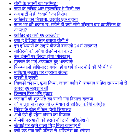
योगी के सपनों का ‘सम्मिट’
सपा के सचिव और महासचिव में छिड़ी रार
अब पार्टी में ही ‘स्वामी’ का विरोध
अखिलेश का निशाना, तस्वीर एक बहाना
साल भर की बजाय छः महीने ही क्यों रहेंगे पाँचूराम बार काउंसिल के
अध्यक्ष?
आखिर डर क्यों गए अखिलेश
क्या है वैश्विक मंत्र बताया योगी ने
इन हथियारों के सहारे बीजेपी बनाएगी 24 में सरकार!
यात्रियों को लगेगा रोडवेज का करंट
रेल इंजनों पर लिखा होगा ‘गोरखपुर’
मुख्तार के भाई अफजाल हुए भाजपाई!
फिल्मवालों होशियार : बचना होगा धर्म सेंसर बोर्ड की ‘कैंची’ से
माफिया मुख्तार पर गहराता संकट
कुश्ती में कुश्ती
खिचड़ी चढ़ाया, पूजा किया, जनता दर्शन में धन्यवाद सहित समस्याओं से
रूबरू हुए महाराज जी
किसान फिर भरेंगे हुंकार
जलमार्ग की शुरुआत का साक्षी गंगा विलास क्रूज
जो यात्रा से न हुआ वो अभियान से हासिल करेगी कांग्रेस
निवेश के खेल में फेल होती सियासत
अभी ऐसे ही रहेगा मौसम का मिजाज
बीजेपी प्रत्याशी को हराने की ठानी अखिलेश ने
ऊंचाई पर रहने वाला गिद्ध मिला कानपुर में
क्यों उठ गया यूपी पुलिस से अखिलेश का भरोसा