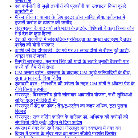
जनवरी से
एक कर्मयोगी से जुड़ी तस्वीरों की प्रदर्शनी का उदघाटन किया दूसरे
कर्मयोगी ने
मैरिज सीजन : बाजार के लिए बूस्टर डोज साबित होगा, पूर्वाञ्चल में
हजारों करोड़ के व्यापार की उम्मीद
चंद्रग्रहण के बाद क्यों लगे भूकंप के झटके, विशेषज्ञों ने कहा रिस्क जोन
में हैं देश के कुछ हिस्से
देश की राजनीति में सांस्कृतिक प्रतिबद्धता का अनूठा उदाहरण है उत्तर
प्रदेश की योगी सरकार
काशी की देव दीपावली : देव पर्व पर 21 लाख दीयों से रौशन हुई काशी,
अनूठा रहा लेजरशो
मैनपुरी उपचुनाव : मुलायम सिंह की यादों के सहारे चुनावी वैतरणी पार
करने की तैयारी में सपा!
CM जनता दर्शन : व्यस्तता के बावजूद CM पहुंचे फरियादियों के बीच,
सुना उनका दर्द, दिया निर्देश
एकादशी व्रत : गोरक्षपीठ की परंपरा के तहत CM योगी ने आँवला पेड़ के
नीचे किया सहभोज
गोरखपुर : विश्वस्तरीय होगी खोराबार आवासीय योजना, सभी सुविधाओं
सहित अद्भुत मेडिसिटी भी
गोरखपुर में डेंगू का डंक : डेंगू-टू-स्ट्रेन का कहर अधिक, टूटा पुराना
रिकार्ड
गोरखपुर : राज नर्सिंग कालेज के मालिक डॉ. अभिषेक की करोड़ों की
संपत्तियां होंगी कुर्क, डीएम ने दिया आदेश
अपराध में नंबर वन रहने वाला गोरखपुर बना स्वच्छता में नंबर वन
बिहार में जनता के सुंदर राज का सपना सँजोये प्रशांत किशोर