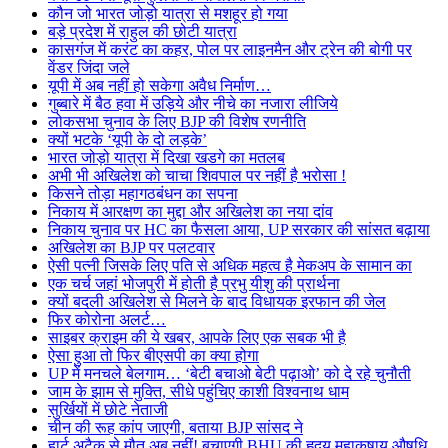
कौन जो भारत जोड़ो यात्रा से मशहूर हो गया
बड़े प्रदेश में राहुल की छोटी यात्रा
कासगंज में करंट का कहर, पोल पर लाइनमैन और ट्रेन की बोगी पर
वेंडर जिंदा जले
यूपी में अब नहीं हो सकेगा अवैध निर्माण…
गुब्बारे में बैठ हवा में उड़िये और नीचे का नजारा लीजिये
लोकसभा चुनाव के लिए BJP की विशेष रणनीति
क्यों भटके ‘यूपी के दो लड़के’
भारत जोड़ो यात्रा में दिखा खडगे का मतलब
अभी भी अखिलेश को चाचा शिवपाल पर नहीं है भरोसा !
किसने तोड़ा महागठबंधन का सपना
निकाय में आरक्षण का मुद्दा और अखिलेश का नया दांव
निकाय चुनाव पर HC का फैसला आया, UP सरकार की सांसत बढ़ाया
अखिलेश का BJP पर पलटवार
ऐसी पत्नी जिसके लिए पति से अधिक महत्व है मेकअप के सामान का
एक चर्च जहां भोजपुरी में होती है प्रभु यीशु की प्रार्थना
क्यों बदली अखिलेश से मिलने के बाद विधायक इरफान की जेल
फिर कोरोना अलर्ट…
साइबर क्राइम की ये खबर, आपके लिए एक सबक भी है
ऐसा हुआ तो फिर बीएसपी का क्या होगा
UP में मनचले बेलगाम… ‘बेटी बचाओ बेटी पढ़ाओ’ को दे रहे चुनौती
जाम के झाम से मुक्ति, सीधे पहुंचिए काशी विश्वनाथ धाम
सुर्खियों में छोटे नेताजी
चीन की रूह कांप जाएगी, बताया BJP सांसद ने
हार्ट अटैक से मौत अब नहीं! बचाएगी BHU की हृदय महाकषाय औषधि