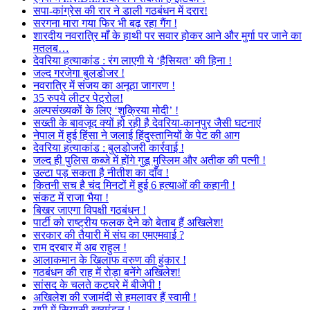
सपा-कांग्रेस की रार ने डाली गठबंधन में दरार!
सरगना मारा गया फिर भी बढ़ रहा गैंग !
शारदीय नवरात्रि माँ के हाथी पर सवार होकर आने और मुर्गा पर जाने का
मतलब…
देवरिया हत्याकांड : रंग लाएगी ये ‘हैसियत’ की हिना !
जल्द गरजेगा बुलडोजर !
नवरात्रि में संजय का अनूठा जागरण !
35 रुपये लीटर पेट्रोल!
अल्पसंख्यकों के लिए ‘शुक्रिया मोदी’ !
सख्ती के बावजूद क्यों हो रही है देवरिया-कानपुर जैसी घटनाएं
नेपाल में हुई हिंसा ने जलाई हिंदुस्तानियों के पेट की आग
देवरिया हत्याकांड : बुलडोजरी कार्रवाई !
जल्द ही पुलिस कब्जे में होंगे गुडू मुस्लिम और अतीक की पत्नी !
उल्टा पड़ सकता है नीतीश का दाँव !
कितनी सच है चंद मिनटों में हुई 6 हत्याओं की कहानी !
संकट में राजा भैया !
बिखर जाएगा विपक्षी गठबंधन !
पार्टी को राष्ट्रीय फलक देने को बेताब हैं अखिलेश!
सरकार की तैयारी में संघ का एमएमवाई ?
राम दरबार में अब राहुल !
आलाकमान के खिलाफ वरुण की हुंकार !
गठबंधन की राह में रोड़ा बनेंगे अखिलेश!
सांसद के चलते कटघरे में बीजेपी !
अखिलेश की रजामंदी से हमलावर हैं स्वामी !
यूपी में सियासी खरमंडल !