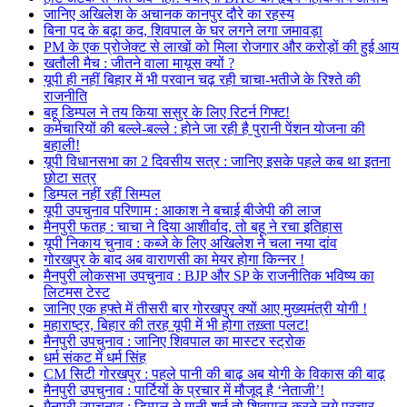
जानिए अखिलेश के अचानक कानपुर दौरे का रहस्य
बिना पद के बढ़ा कद, शिवपाल के घर लगने लगा जमावड़ा
PM के एक प्रोजेक्ट से लाखों को मिला रोजगार और करोड़ों की हुई आय
खतौली मैच : जीतने वाला मायूस क्यों ?
यूपी ही नहीं बिहार में भी परवान चढ़ रही चाचा-भतीजे के रिश्ते की
राजनीति
बहू डिम्पल ने तय किया ससुर के लिए रिटर्न गिफ्ट!
कर्मचारियों की बल्ले-बल्ले : होने जा रही है पुरानी पेंशन योजना की
बहाली!
यूपी विधानसभा का 2 दिवसीय सत्र : जानिए इसके पहले कब था इतना
छोटा सत्र
डिम्पल नहीं रहीं सिम्पल
यूपी उपचुनाव परिणाम : आकाश ने बचाई बीजेपी की लाज
मैनपुरी फतह : चाचा ने दिया आशीर्वाद, तो बहू ने रचा इतिहास
यूपी निकाय चुनाव : कब्जे के लिए अखिलेश ने चला नया दांव
गोरखपुर के बाद अब वाराणसी का मेयर होगा किन्नर !
मैनपुरी लोकसभा उपचुनाव : BJP और SP के राजनीतिक भविष्य का
लिटमस टेस्ट
जानिए एक हफ्ते में तीसरी बार गोरखपुर क्यों आए मुख्यमंत्री योगी !
महाराष्ट्र, बिहार की तरह यूपी में भी होगा तख़्ता पलट!
मैनपुरी उपचुनाव : जानिए शिवपाल का मास्टर स्ट्रोक
धर्म संकट में धर्म सिंह
CM सिटी गोरखपुर : पहले पानी की बाढ़ अब योगी के विकास की बाढ़
मैनपुरी उपचुनाव : पार्टियों के प्रचार में मौजूद है ‘नेताजी’!
मैनपुरी उपचुनाव : डिम्पल ने मानी शर्त तो शिवपाल करने लगे प्रचार