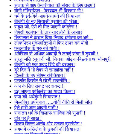
सड़क से आए केजरीवाल की संसद के लिए तडप !
योगी मंत्रिमंडल : फेरबदल भी विस्तार भी !
धर्म के इर्द-गिर्द आमने-सामने की सियासत
बीजेपी के नए सियासी प्रयोग की ‘रेखा’
राहुल जी, ऐसे तो मिट जाएगी कांग्रेस !
विपक्षी गठबंधन के तार-तार होने के आसार
सियासत ने कुचल दिया निषाद धर्मात्मा का धर्म..
लोकप्रिय मुख्यमंत्रियों में फिर टापर बने योगी
फड़नवीस के गुरु बने योगी !
अमेरिका से अधिक आबादी ने लगाई संगम में डुबकी !
श्रद्धांजलि :जुगानी जी, जिनका ओढ़ना-बिछवना था भोजपुरी
बीजेपी को एक अदद शिंदे की दरकार!
बुरे दिन में भी तेवर से समझौता नहीं !
दिल्ली के नए सीएम रविकिशन !
प्रशांत किशोर ने छोड़ी राजनीति !
आप के लिए संकट पर संकट !
ढह जाएगा अखिलेश का यादव किला !
सपा की अर्धकुंभी सियासत !
मिल्कीपुर उपचुनाव …..योगी नीति से मिली जीत
ऐसे हारी आम आदमी पार्टी !
सनातन धर्म के खिलाफ साजिश की सुपारी !
दांव पर है साख !
विजय किरन आनंद और उनका दुरसंयोग !
संगम मे अखिलेश के डुबकी की सियासत