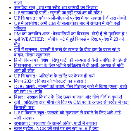
बाला
अलविदा राजू : डूब गया स्टैंड अप कामेडी का सितारा
UP समाजवादी पार्टी : खुलती जा रहीं गठबंधन की गाँठें !
UP सियासत : बगैर एसपी-बीएसपी प्रदेश में बन सकता है तीसरा मोर्चा!
UP में अवनीश : अभी CM के सलाहकार बाद में संगठन में होगी बड़ी
भूमिका!
PM का जन्मदिन आज : देशवासियों का विश्वास ‘मोदी हैं तो मुमकिन है’!
यूपी WEATHER : चौबीस घंटे में हुई रिकार्ड बारिश, प्रदेश में 23 की
मौत
यूपी में मानसून : वापसी में सूखे के हालात के बीच झूम के बरस रहे है
बादल, मौसम खुशगवार
हिन्दी दिवस पर विशेष : सिंधु घाटी की सभ्यता से कैसे संबंधित है ‘हिन्दी’
विधानसभा : चाचा के लिए भतीजे अखिलेश ने दी अर्जी, अध्यक्ष से मांगी
आगे की सीट
UP सियासत : अखिलेश के टार्गेट पर केशव ही क्यों
मिशन 2024 : विपक्ष को ‘पोस्टर’ का सहारा !
DOG अलर्ट : मासूमों को बचाएं, फिर पिटबुल कुत्ते ने किया हमला, बच्चे
को लगे 150 टांके
बिहार : प्रशांत किशोर के लिए ऊपर भगवान और नीचे नीतीश कुमार!
यूपी : अखिलेश द्वारा मौर्या को दिए गए CM पद के आफ़र से प्रदेश में चढ़ा
सियासी पारा
UP में किसान खुश : फसलों को नुकसान से बचाने के लिए आगे आई
योगी सरकार
सुभासपा : ‘प्रकाश’ के सामने अंधेरा, पार्टी में बगावत
उत्तर प्रदेश : NCR की तर्ज पर बन रहा SCR है क्या