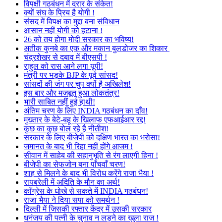
विपक्षी गठबंधन में दरार के संकेत!
क्यों संघ के प्रिय है योगी !
संसद में विपक्ष का मुद्दा बना संविधान
आसान नहीं योगी को हटाना !
26 को तय होगा मोदी सरकार का भविष्य!
अतीक कुनबे का एक और मकान बुलडोजर का शिकार
चंद्रशेखर से दबाव में बीएसपी !
राहुल को रास आने लगा यूपी!
मंत्री पर भड़के BJP के पूर्व सांसद!
सांसदों की जंग पर चुप क्यों है अखिलेश!
इस बार और मजबूत हुआ लोकतंत्र!
भारी साबित नहीं हुई हाथी!
अंतिम चरण के लिए INDIA गठबंधन का दाँव!
मुख्तार के बेटे-बहू के खिलाफ एफआईआर रद्द!
कुछ का कुछ बोल रहे है नीतीश!
सरकार के लिए बीजेपी को दक्षिण भारत का भरोसा!
जमानत के बाद भी रिहा नहीं होंगे आजम !
सीवान में साहेब की सहानुभूति से रंग लाएगी हिना !
बीजेपी का सेफजोन बना पाँचवाँ चरण!
शाह से मिलने के बाद भी विरोध करेंगे राजा भैया !
रायबरेली में अदिति के मौन का अर्थ!
काँग्रेस के धोखे से सकते में INDIA गठबंधन!
राजा भैया ने दिया सपा को समर्थन !
दिल्ली में जिसकी रफ्तार केंद्र में उसकी सरकार
धनंजय की पत्नी के चुनाव न लड़ने का खुला राज !