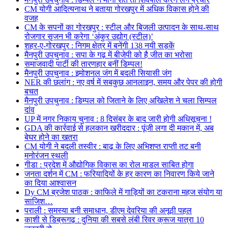
CM योगी आदित्यनाथ ने बताया गोरखपुर में अधिक विकास होने की
वजह
CM के सपनों का गोरखपुर : स्टील और बिजली उत्पादन के साथ-साथ
रोजगार सृजन भी करेगा ‘अंकुर उद्योग (स्टील)’
शहर-ए-गोरखपुर : निगम क्षेत्र में बनेंगी 138 नयी सड़कें
मैनपुरी उपचुनाव : सपा के गढ़ में बीजेपी को है जीत का भरोसा
समाजवादी पार्टी की तारणहार बनीं डिम्पल!
मैनपुरी उपचुनाव : इमोशनल जंग में बदली सियासी जंग
NER की छलांग : नए वर्ष में सबकुछ आनलाइन, समय और पेपर की होगी
बचत
मैनपुरी उपचुनाव : डिम्पल को जिताने के लिए अखिलेश ने चला सिम्पल
दांव
UP में नगर निकाय चुनाव : 8 दिसंबर के बाद जारी होगी अधिसूचना !
GDA की कार्रवाई से हलकान खरीददार : पूंजी लगा दी मकान में, अब
बेघर होने का खतरा
CM योगी ने बदली तस्वीर : बाढ़ के लिए अभिशप्त राप्ती तट बनी
मनोरंजन स्थली
गीडा : प्रदेश में औद्योगिक विकास का रोल माडल साबित होगा
जनता दर्शन में CM : फरियादियों के हर कारण का निवारण किये जाने
का दिया आश्वासन
Dy CM ब्रजेश पाठक : काफिले में गाड़ियों का टकराना महज संयोग या
साजिश…
पराली : समस्या बनी समाधान, डीएम देवरिया की अनूठी पहल
काशी से डिब्रूगढ़ : दुनिया की सबसे लंबी रिवर क्रूज यात्रा 10