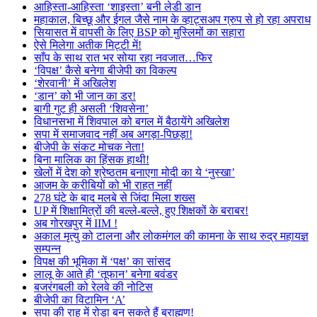
आहिस्ता-आहिस्ता ‘शाइस्ता’ बनी लेडी डान
महाकाल, बिच्छू और ईगल जैसे नाम के व्हाट्सअप ग्रुप से हो रहा अपराध
सियासत में वापसी के लिए BSP को मुस्लिमों का सहारा
ऐसे मिलेगा अतीक मिट्टी में!
साँप के साथ रात भर सोया रहा नवजात…फिर
‘विपक्ष’ कैसे बनेगा बीजेपी का विकल्प
‘शेरवानी’ में अखिलेश
‘डान’ को भी जान का डर!
बागी गुट ही असली ‘शिवसेना’
विधानसभा में शिवपाल को बगल में बैठायेंगे अखिलेश
सपा में समाजवाद नहीं अब अगड़ा-पिछड़ा!
बीजेपी के संकट मोचक नेता!
बिना मालिक का हिंसक हाथी!
खेलों में देश को श्रेष्ठतम बनाएगा मोदी का ये ‘नुस्खा’
आजम के करीबियों को भी राहत नहीं
278 घंटे के बाद मलबे से जिंदा मिला शख्स
UP में शिक्षामित्रों की बल्ले-बल्ले, हुए शिक्षकों के बराबर!
अब गोरखपुर में IIM !
अकाल मृत्यु को टालना और लोकमंगल की कामना के साथ रुद्र महायज्ञ
सम्पन्न
विपक्ष की भूमिका में ‘पक्ष’ का सांसद
लालू के आते ही ‘तूफान’ बनेगा बवंडर
बजरंगबली को रेलवे की नोटिस
बीजेपी का विटामिन ‘A’
सपा की राह में रोड़ा बन सकते हैं ब्राह्मण!