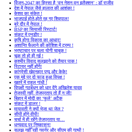
विजन-2047 का हिस्सा है ‘वन नेशन वन इलैक्शन’ : डॉ राजीव
देश में नेपाल जैसे हालात की आशंका !
केशव का संकेत !
भाजपाई होते-होते रह गए शिवपाल!
बुरे दौर में नेपाल !
BSP का सियासी रिस्टार्ट!
संकट में एनडीए !
कृषि होगा विकास का आधार!
अशान्ति फैलाने की कोशिश में ट्रम्प !
भ्रष्टाचार पर चला योगी चाबुक !
चूक तो हो ही गई !
कश्मीर विवाद सुलझाने को तैयार पाक !
रिटायर नहीं होंगे!
कांग्रेसी खेवनहार पप्पू और केके!
एक मुद्दे पर दो फाड़ हुआ विपक्ष !
खतरे में राहुल गांधी !
विपक्षी गठबंधन को धार देंगे अखिलेश यादव
तेजस्वी नहीं, तेजप्रताप तो हैं न जी!
बिहार में मोदी का ‘फुले’ अटैक
संकट में डालर !
मायावती ने क्यों भेजा था जेल ?
सीपी होंगे वीपी!
चर्चा में ही रहेंगे तेजप्रताप या…
धन्यवाद पर निष्कासन!
सुलझ नहीँ रही गवर्नर और सीएम की गुत्थी !