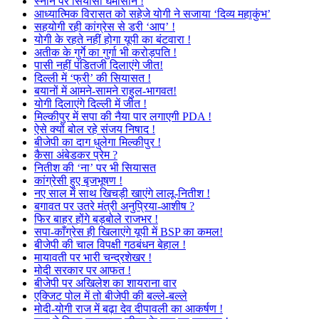
स्नान पर सियासी घमासान !
आध्यात्मिक विरासत को सहेजे योगी ने सजाया ‘दिव्य महाकुंभ’
सहयोगी रही कांग्रेस से डरी ‘आप’ !
योगी के रहते नहीं होगा यूपी का बंटवारा !
अतीक के गुर्गे का गुर्गा भी करोड़पति !
पासी नहीं पंडितजी दिलाएंगे जीत!
दिल्ली में ‘फ्री’ की सियासत !
बयानों में आमने-सामने राहुल-भागवत!
योगी दिलाएंगे दिल्ली में जीत !
मिल्कीपुर में सपा की नैया पार लगाएगी PDA !
ऐसे क्यों बोल रहे संजय निषाद !
बीजेपी का दाग धुलेगा मिल्कीपुर !
कैसा अंबेडकर प्रेम ?
नितीश की ‘ना’ पर भी सियासत
कांग्रेसी हुए बृजभूषण !
नए साल में साथ खिचड़ी खाएंगे लालू-नितीश !
बगावत पर उतरे मंत्री अनुप्रिया-आशीष ?
फिर बाहर होंगे बड़बोले राजभर !
सपा-काँग्रेस ही खिलाएंगे यूपी में BSP का कमल!
बीजेपी की चाल विपक्षी गठबंधन बेहाल !
मायावती पर भारी चन्द्रशेखर !
मोदी सरकार पर आफत !
बीजेपी पर अखिलेश का शायराना वार
एक्जिट पोल में तो बीजेपी की बल्ले-बल्ले
मोदी-योगी राज में बढ़ा देव दीपावली का आकर्षण !