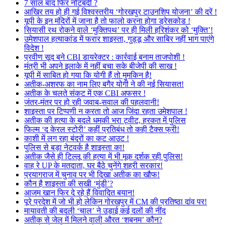
7 साल बाद फिर नोटबंदी ?
आखिर तय हो ही गई विश्वस्तरीय ‘गोरखपुर टाउनशिप योजना’ की दरें !
यूपी के इन मंदिरों में जाना है तो फालो करना होगा ड्रेसकोड !
सियासी रथ रोकने वाले ‘मुक्तिपथ’ पर ही मिली हरिशंकर को ‘मुक्ति’!
उमेशपाल हत्याकांड में फरार शाइस्ता, गुड्डू और साबिर नहीं भाग पाएंगे
विदेश !
प्रवीण सूद बने CBI डायरेक्टर : कार्रवाई बनाम ताजपोशी !
मंत्री भी अपने इलाके में नहीं बचा सके बीजेपी की साख !
यूपी में साबित हो गया कि योगी हैं तो मुमकिन है!
अतीक-अशरफ का नाम लिए बगैर योगी ने की नई सियासत!
अतीक के चलते संकट में एक CBI अफसर !
जंतर-मंतर पर हो रही जवाब-सवाल की पहलवानी!
शाइस्ता पर टिप्पणी न करता तो आज जिंदा रहता उमेशपाल !
अतीक की हत्या के बदले धमकी भरा ट्वीट, हरकत में पुलिस
फिल्म ‘द केरल स्टोरी’ कहीं प्रतिबंध तो कही टैक्स फ्री!
काशी में लग रहा बंदरों का कट आउट !
पुलिस से बड़ा नेटवर्क है शाइस्ता का!
अतीक जैसे ही टिल्लू की हत्या में भी मूक दर्शक रही पुलिस!
वाह रे UP के मतदाता, घर बैठे चुनेंगे शहरी सरकार!
प्रयागराज में चुनाव पर भी दिखा अतीक का खौफ!
कौन है शाइस्ता की सखी ‘मुंडी’?
आजम खान फिर दे रहे हैं विवादित बयान!
पूरे प्रदेश में जो भी हो लेकिन गोरखपुर में CM की प्रतिष्ठा दांव पर!
मायावती की बदली ‘चाल’ ने उड़ाई कई दलों की नींद
अतीक से जेल में मिलने वाली औरत ‘शबनम’ कौन?