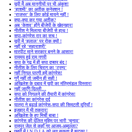
यूपी में अब माननीयों पर भी अंकुश!
‘हाशमी’ का अतीक कनेक्शन !
‘राजभर’ के लिए कोई मायने नहीं !
क्या-क्या कर गया अतीक?
अब ‘केशव’ होंगे बीजेपी के खेवनहार!
नीतीश ने मिलाया बीजेपी से हाथ !
सपा-कांग्रेस रार का सच !
यूपी में ‘हलाल’ पर रोक क्यों !
नहीं रहे ‘सहाराश्री’
मारपीट माने सरकार बनने के आसार!
राममय हुई राम नगरी
सपा के गढ़ में ही सपा दफ्तर बंद !
नीतीश के लिए चिराग का ‘ट्रम्प’
नहीं निगल पाएगी हमें कांग्रेस!
गुर्गे नहीं तो जमीन ही सही !
अखिलेश के दबाव में यूपी का मंत्रिमंडल विस्तार!
नहीं जाएँगे दिल्ली…
सपा को निगलने की तैयारी में कांग्रेस!
नीतीश का कांग्रेस दर्द
यात्रा ने बढ़ाई कांग्रेस-सपा की सिमटती दूरियाँ !
इजहार में भी तकरार!
अखिलेश के हुए मिर्ची बाबा !
कांग्रेस की दलित मुहिम पर भारी ‘चुनाव’
रामपुर जेल से कहाँ गए आजम-अब्दुल्ला?
एमपी में I.N.D.I.A.को लग सकता है झटका !