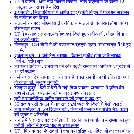
UP मेँ बारिश : अभी नहीं मिलेगी निजात, नोरू चक्रवात के चलते 12
अक्टूबर तक संभव है बारिश
JP जयंती : सिताबदियारा में अमित शाह फूंकेंगे बिहार में गठबंधन सरकार
के सर्वनाश का बिगुल
संतकबीर नगर : सीएम सिटी के विकास माडल से विकसित होगा, बनेगा
सैटेलाइट टाउन
UP में बरसात : लखनऊ सहित कई जिले हुए पानी-पानी, मौसम विभाग
का अलर्ट जारी
गोरखपुर : CM योगी ने की परंपरागत दशहरा पूजन, शोभायात्रा में भी हुए
शामिल
बृजलाल बने UP कांग्रेस अध्यक्ष : कितना मुफीद होगा जातिसाधक
निर्णय, विरोध शुरू
स्वच्छता सर्वेक्षण : रामराज्य की ओर बढ़ती रामनगरी ‘अयोध्या’, प्रदेश में
11 वां स्थान
कबीर गुरुद्वारे में सम्मान : .. तो सच है चंचल सपनों का भी इतिहास अमर
हो जाता-डॉ. सुधांशु चतुर्वेदी
बेसहारा बुजुर्ग : बेटों व बेटी ने नहीं दिया सहारा, लखनऊ में यूरिन बैग
हाथ में लटकाए भटकने को मजबूर रामेश्वर प्रसाद
यूपी में राजनीतिक जमीन तलाशने की जुगत में जद (यू)
30 तक वापसी के मूड में मानसून : पूर्वाञ्चल के जिलों में येलो अलर्ट
सपा सम्मेलन 28-29 सितंबर को : सियासी फलक पर बाउंस बैक करने
की जुगत में अखिलेश
रानाई में ‘गुरु दा लंगर’ : सौहार्द के प्रतीक बने आयोजन में सम्मानित हुए
मनीषी, लोगों ने श्रद्धा भाव से चखा लंगर
UP : विधानमंडल के सदनों में रचा गया इतिहास, महिलाओं का रहा बोल-