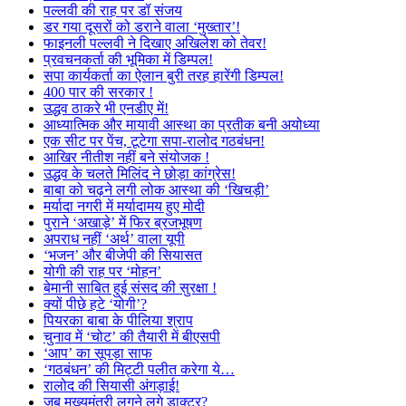
पल्लवी की राह पर डॉ संजय
डर गया दूसरों को डराने वाला ‘मुख्तार’!
फाइनली पल्लवी ने दिखाए अखिलेश को तेवर!
प्रवचनकर्ता की भूमिका में डिम्पल!
सपा कार्यकर्ता का ऐलान बुरी तरह हारेंगी डिम्पल!
400 पार की सरकार !
उद्धव ठाकरे भी एनडीए में!
आध्यात्मिक और मायावी आस्था का प्रतीक बनी अयोध्या
एक सीट पर पेंच, टूटेगा सपा-रालोद गठबंधन!
आखिर नीतीश नहीं बने संयोजक !
उद्धव के चलते मिलिंद ने छोड़ा कांग्रेस!
बाबा को चढ़ने लगी लोक आस्था की ‘खिचड़ी’
मर्यादा नगरी में मर्यादामय हुए मोदी
पुराने ‘अखाड़े’ में फिर ब्रजभूषण
अपराध नहीं ‘अर्थ’ वाला यूपी
‘भजन’ और बीजेपी की सियासत
योगी की राह पर ‘मोहन’
बेमानी साबित हुई संसद की सुरक्षा !
क्यों पीछे हटे ‘योगी’?
पियरका बाबा के पीलिया श्राप
चुनाव में ‘चोट’ की तैयारी में बीएसपी
‘आप’ का सूपड़ा साफ
‘गठबंधन’ की मिट्टी पलीत करेगा ये…
रालोद की सियासी अंगड़ाई!
जब मुख्यमंत्री लगने लगे डाक्टर?