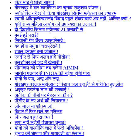
फिर भाई ने छोड़ा साथ !
गोरखपुर में बार काउंसिल का चुनाव सकुशल संपन्न।
ज्योतिर्विद नरेंद्र ने किया गोरखपुर सिनेमा महोत्सव का शुभारंभ
स्वामी अविमुक्तेश्वरानंद विवाद पहले शंकराचार्य अब नहीं, आखिर क्यों ?
यूपी राज्य महिला आयोग की उपाध्यक्ष का तलाक !
दो दिवसीय सिनेमा महोत्सव 21 जनवरी से
मुंबई हुई पराई!
सियासी गेम चेंजर एक्सप्रेसवे !
बंद होगा यमुना एक्सप्रेसवे !
डबल इनकम बना जंजाल !
एनडीए से फिर अलग होंगे नीतीश!
बुलडोजर की जद में खेसारी !
सीमांचल की सीमा तय करेगा AIMIM
जातीय पतवार से INDIA की नईया होगी पार!
योगी के पप्पू, अप्पू और टप्पू !
गोरखपुर पुस्तक महोत्सव : ‘पंडान जल रहा है’ से परिचित हुए लोग
अज़हर उगलेगा डान की सच्चाई !
अतीक की बीबी पर मेहरबान कौन ?
पीडीए के नए अर्थ की सियासत !
लोकपाल या शौकपाल!
बिहार में फिर छले गए मुस्लिम
फिर अलग हुए राजभर !
सपा नहीं लड़ेगी पंचायत चुनाव!
योगी की बाल्मीकि चाल में फंसे अखिलेश !
चुनाव की घोषणा और मायावती का ऐलान !