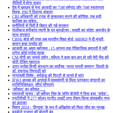
नीतियों में होगा सुधार
देश में धूमधाम से मना आजादी का 75वां वर्षगांठ और 76वां स्वतंत्रता
दिवस, PM ने दिलाया संकल्प
CBI अधिकारी को ट्रक से कुचलकर मारने की कोशिश, एक बड़ी
साजिश का संकेत..
चुनौतियों से घिरी है बिहार की नई सरकार
गालीबाज़ श्रीकांत त्यागी के घर बुलडोजर : सख्ती का संदेश, कमजोर के
साथ सरकार
CBSE बोर्ड की तरह अब भारतीय शिक्षा बोर्ड, MHRD ने दी मंजूरी,
कमान बाबा रामदेव को
आजादी का अमृत महोत्सव : 15 अगस्त तक ऐतिहासिक इमारतों में नहीं
लगेगा कोई प्रवेश शुल्क
CM योगी का जनता दर्शन : महिला ने कहा बार-बार हो रही मेरी भैंस की
चोरी रोकिए महाराज
उत्तर प्रदेश हिन्दी संस्थान का सर्वोच्च ‘भारत भारती सम्मान’ दिल्ली के
डॉ. रमानाथ त्रिपाठी को
नागपंचमी विशेष : सर्पकुंड की मिट्टी से भागते हैं सांप
IFWJ अध्यक्ष की अगुवाई में मुख्यमंत्री से मिला पत्रकार संगठनों का
प्रतिनिधिमंडल, सौंपा माँगपत्र
‘कौशल’ का कौशल ….
एमएलसी चुनाव : डॉ धर्मेन्द्र सिंह के जरिए बीजेपी ने दिया बड़ा ‘संदेश’..
एनटीपीसी ने 277 सोलर स्ट्रीट लाइटें लगा रौशन किया संतकबीर नगर
का इलाका
मिशन 2024 : ‘हिन्दुत्व’ के रूप में अखिलेश को मिला जीत का नुस्खा
बड़बोले राजभर की बोलती बंद