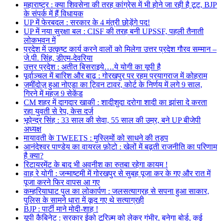
महाराष्ट्र : क्या शिवसेना की तरह कांग्रेस में भी होने जा रही है टूट, BJP
के संपर्क में हैं विधायक
UP में फेरबदल : सरकार के 4 मंत्री छोड़ेंगे पद!
UP में नया सुरक्षा बल : CISF की तरह बनी UPSSF, पहली तैनाती
लोकभवन में
प्रदेश में उत्कृष्ट कार्य करने वालों को मिलेगा उत्तर प्रदेश गौरव सम्मान –
जे.पी. सिंह, डीएम-देवरिया
उत्तर प्रदेश : अतीत बिसराइये….ये योगी का यूपी है
पूर्वाञ्चल में बारिश और बाढ़ : गोरखपुर पर रहम प्रयागराज में कोहराम
ज़मींदोज़ हुआ नोएडा का ट्विन टावर, कोर्ट के निर्णय में लगे 9 साल,
गिरने में महज 9 सेकेंड
CM शहर में दागदार खाकी : शादीशुदा दरोगा शादी का झांसा दे करता
रहा युवती से रेप, केस दर्ज
भूपेन्द्र सिंह : 33 साल की सेवा, 55 साल की उम्र, बने UP बीजेपी
अध्यक्ष
मायावती के TWEETS : मुस्लिमों को साधने की तड़प
आनंदेश्वर पाण्डेय का वायरल फ़ोटो : खेलों में बढ़ती राजनीति का परिणाम
है क्या?
रिटायरमेंट के बाद भी अवनीश का रुतबा रहेगा कायम !
वाह रे योगी : जन्माष्टमी में गोरखपुर से सुबह पूजा कर के गए और रात में
पूजा करने फिर वापस आ गए
कम्हरियाघाट पुल का लोकार्पण : जलसत्याग्रह से सपना हुआ साकार,
पुलिस के सामने धारा में कूद गए थे सत्याग्रही
BJP : पार्टी माने मोदी-शाह !
यूपी कैबिनेट : सरकार ईको टूरिज़्म को लेकर गंभीर, बनेगा बोर्ड, कई