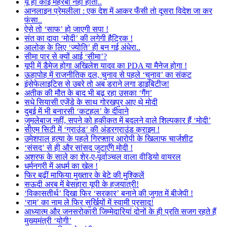
यूं ही कोई मेहरबा नहीं होता..
आनलाइन प्रेमलीला : एक देश में आकर फँसी तो दूसरा विदेश जा कर
फंसा..
ऐसे तो ‘साफ’ हो जाएगी सपा !
संत का दावा ‘मोदी’ की लगेगी हैट्रिक !
आलोक के लिए ‘ज्योति’ ही बन गई अंधेरा..
सीमा पार से क्यों आई ‘सीमा’?
यूपी में डैमेज होगा अखिलेश यादव का PDA या मैनेज होगा !
ऊहापोह में राजनीतिक दल, चुनाव से पहले ‘चुनाव’ का संकट
इंसेफेलाइटिस से उबरे तो अब डराने लगा डाइबिटीज!
अतीक की मौत के बाद भी बढ़ रहा उसका ‘गैंग’
सधे सियासी एजेंडे के साथ गोरखपुर आए थे मोदी
दुबई में भी बनारसी ‘कटहल’ के दीवाने
जुमलेबाज नहीं, सपने को हकीकत में बदलने वाले शिल्पकार हैं ‘मोदी’
सीएम सिटी में ‘ग्राउंड’ की अंडरग्राउंड क्राइम !
उमेशपाल हत्या के पहले गिरफ्तार आरोपी के खिलाफ चार्जशीट
‘संसद’ से ही और सांसद जुटाएँगे मोदी !
अशरफ के साले का शेर-ए-पूर्वाञ्चल वाला वीडियो वायरल
धर्मनगरी में अधर्म का खेल !
फिर बढ़ीं माफिया मुख्तार के बेटे की मुश्किलें
सऊदी अरब में बेसहारा यूपी के हजयात्री!
‘विकासतीर्थ’ दिखा फिर ‘सरकार’ बनाने की जुगत में बीजेपी !
‘राम’ का नाम ले फिर सुर्खियों में स्वामी प्रसाद!
आध्यात्म और जनसरोकारी जिम्मेदारियां दोनों के ही प्रति सजग रहते हैं
मुख्यमंत्री ‘योगी’