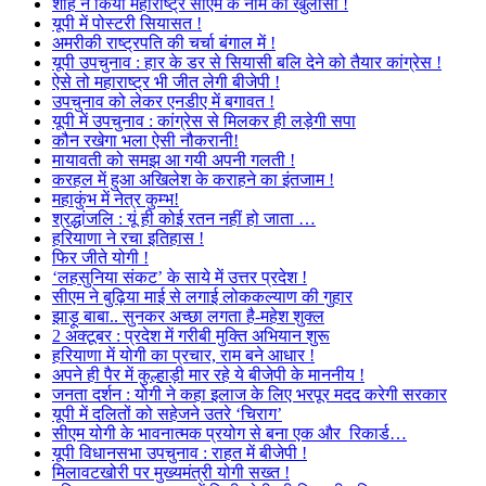
शाह ने किया महाराष्ट्र सीएम के नाम का खुलासा !
यूपी में पोस्टरी सियासत !
अमरीकी राष्ट्रपति की चर्चा बंगाल में !
यूपी उपचुनाव : हार के डर से सियासी बलि देने को तैयार कांग्रेस !
ऐसे तो महाराष्ट्र भी जीत लेगी बीजेपी !
उपचुनाव को लेकर एनडीए में बगावत !
यूपी में उपचुनाव : कांग्रेस से मिलकर ही लड़ेगी सपा
कौन रखेगा भला ऐसी नौकरानी!
मायावती को समझ आ गयी अपनी गलती !
करहल में हुआ अखिलेश के कराहने का इंतजाम !
महाकुंभ में नेत्र कुम्भ!
श्रद्धांजलि : यूं ही कोई रतन नहीं हो जाता …
हरियाणा ने रचा इतिहास !
फिर जीते योगी !
‘लहसुनिया संकट’ के साये में उत्तर प्रदेश !
सीएम ने बुढ़िया माई से लगाई लोककल्याण की गुहार
झाड़ू बाबा.. सुनकर अच्छा लगता है-महेश शुक्ल
2 अक्टूबर : प्रदेश में गरीबी मुक्ति अभियान शुरू
हरियाणा में योगी का प्रचार, राम बने आधार !
अपने ही पैर में कुल्हाड़ी मार रहे ये बीजेपी के माननीय !
जनता दर्शन : योगी ने कहा इलाज के लिए भरपूर मदद करेगी सरकार
यूपी में दलितों को सहेजने उतरे ‘चिराग’
सीएम योगी के भावनात्मक प्रयोग से बना एक और रिकार्ड…
यूपी विधानसभा उपचुनाव : राहत में बीजेपी !
मिलावटखोरी पर मुख्यमंत्री योगी सख्त !