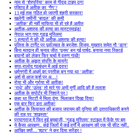
नाम से ‘शेरपुरिया’ काम से गीदड़ टाइप ठग!
एक्टिव है अतीक का ‘गैंग’?
13 मई तक गठित हो जाएगी शहरी सरकार!
खलेगी जमीनी ‘बादल’ की कमी
‘अतीक’ ही नहीं माफिया भी हो रहे है अतीत
अतीक-अशरफ की हत्या का मास्टरमाइंड!
नेपाल भाग गया गुड्डू मुस्लिम!
5 हत्यारों ने की थी अतीक-अशरफ की हत्या!
पुलिस के टार्गेट पर पूर्वाञ्चल के ब्रजेश, विजय, मुख्तार समेत नौ ‘डान’
बिना मतदान ही चुनाव जीत ‘पूनम’ बन गई पार्षद, बनाया नया रिकार्ड
बयानों को लेकर फिर चर्चा में वरुण गांधी!
अतीक के अकूत संपत्ति के मायने!
सपा-रालोद गठबंधन में आई दरार!
धर्मनगरी में अधर्म का प्रतीक बन गया था ‘अतीक’
अर्श से आज फर्श पर अ…!
रोया भी और गुर्राया भी अतीक!
‘राधे’ और ‘उल्लू’ तो मारे गए अभी मुर्गी आदि की है तलाश
अतीक के सपोर्टर भी निशाने पर !
कहा था मिट्टी में मिला दूंगा, मिलाकर दिखा दिया!
एक बार फिर डरा अतीक!
अतीक के सियासत की बजाय जरायम की दुनिया की उत्तराधिकारी बनने
की राह पर ‘शाइस्ता’
प्रयागराज में फिर हुई बमबाजी, ‘गुड्डू मुस्लिम’ स्टाइल में फेंके गए बम
ये कैसा आरक्षण.. कई जिलों में कई वर्गों में आरक्षण की एक भी सीट नहीं..
आखिर क्यों…’शूटर’ ने कर दिया सरेंडर !