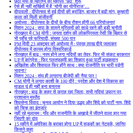
छठी मैया के महात्म्य का महापर्व ‘छठ’ शुरू
ऐसे ही नहीं सुर्खियों में है ‘योगी का योगीराज’…
दीपावली : दीपोत्सव से हुई दीयों की ब्रांडिंग, बाजार में बढ़ी मांग, कुम्हारी
कला को मिली संजीवनी
अयोध्या : दीपोत्सव के दीयों के बीच रौशन होंगी 66 परियोजनाएं
मिशन 2024 : सपा के सामने मुस्लिमों को साधे रहने की बड़ी चुनौती
गोरखपुर में CM योगी : जनता दर्शन की लोकप्रियता ऐसी कि बिहार से
भी पहुँच रहे फरियादी, संख्या 500 पार
PM मोदी 23 अक्टूबर को अयोध्या में : पंद्रह लाख दीये जलाकर
दीपोत्सव में कायम होगा विश्वरिकार्ड
गोरखपुर में बाढ़ : नरम होने लगा नदियों का तेवर, फिर भी संकट बरकरार
UP में कांग्रेस : फिर गलतफहमी का शिकार हुआ पार्टी हाइकमान
अखिलेश और शिवपाल फिर होंगे साथ : क्या राजनीति पर भारी पड़ेगी
भावना?
मिशन 2024 : संघ ही लगाएगा बीजेपी की नैया पार !
CM योगी ने लगाए काशी के 100 दौरे : प्रदेश और देश में विकास का
माडल यूं ही नहीं बना बनारस
गोरखपुर : बाढ़ के कहर से कराह रहा जिला, सभी नदियां उफान पर,
प्रशासन मुस्तैद
शिवसेना विवाद : चुनाव आयोग ने दिया उद्धव और शिंदे को पार्टी नाम, शिंदे
को चिन्ह का इंतजार
नहीं रहे मुलायम : गाँव और राजनीति के अखाड़े में जीतने वाला हार गया
जिंदगी का दांव
15 महीने में अमेरिका के बराबर होगा UP में सड़कों का नेटवर्क, जानिए
किसने कहा