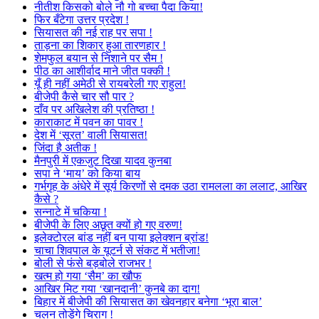
नीतीश किसको बोले नौ गो बच्चा पैदा किया!
फिर बँटेगा उत्तर प्रदेश !
सियासत की नई राह पर सपा !
ताड़ना का शिकार हुआ तारणहार !
शेमफुल बयान से निशाने पर सैम !
पीठ का आशीर्वाद माने जीत पक्की !
यूँ ही नहीं अमेठी से रायबरेली गए राहुल!
बीजेपी कैसे चार सौ पार ?
दाँव पर अखिलेश की प्रतिष्ठा !
काराकाट में पवन का पावर !
देश में ‘सूरत’ वाली सियासत!
जिंदा है अतीक !
मैनपुरी में एकजुट दिखा यादव कुनबा
सपा ने ‘माय’ को किया बाय
गर्भगृह के अंधेरे में सूर्य किरणों से दमक उठा रामलला का ललाट, आखिर
कैसे ?
सन्नाटे में चकिया !
बीजेपी के लिए अछूत क्यों हो गए वरुण!
इलेक्टोरल बांड नहीं बन पाया इलेक्शन ब्रांड!
चाचा शिवपाल के यूटर्न से संकट में भतीजा!
बोली से फंसे बड़बोले राजभर !
खत्म हो गया ‘सैम’ का खौफ
आखिर मिट गया ‘खानदानी’ कुनबे का दाग!
बिहार में बीजेपी की सियासत का खेवनहार बनेगा ‘भूरा बाल’
चलन तोड़ेंगे चिराग !