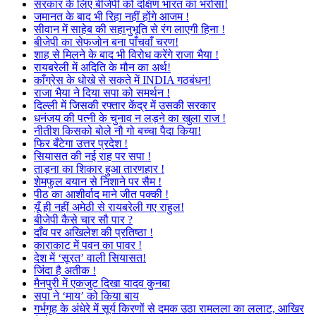
सरकार के लिए बीजेपी को दक्षिण भारत का भरोसा!
जमानत के बाद भी रिहा नहीं होंगे आजम !
सीवान में साहेब की सहानुभूति से रंग लाएगी हिना !
बीजेपी का सेफजोन बना पाँचवाँ चरण!
शाह से मिलने के बाद भी विरोध करेंगे राजा भैया !
रायबरेली में अदिति के मौन का अर्थ!
काँग्रेस के धोखे से सकते में INDIA गठबंधन!
राजा भैया ने दिया सपा को समर्थन !
दिल्ली में जिसकी रफ्तार केंद्र में उसकी सरकार
धनंजय की पत्नी के चुनाव न लड़ने का खुला राज !
नीतीश किसको बोले नौ गो बच्चा पैदा किया!
फिर बँटेगा उत्तर प्रदेश !
सियासत की नई राह पर सपा !
ताड़ना का शिकार हुआ तारणहार !
शेमफुल बयान से निशाने पर सैम !
पीठ का आशीर्वाद माने जीत पक्की !
यूँ ही नहीं अमेठी से रायबरेली गए राहुल!
बीजेपी कैसे चार सौ पार ?
दाँव पर अखिलेश की प्रतिष्ठा !
काराकाट में पवन का पावर !
देश में ‘सूरत’ वाली सियासत!
जिंदा है अतीक !
मैनपुरी में एकजुट दिखा यादव कुनबा
सपा ने ‘माय’ को किया बाय
गर्भगृह के अंधेरे में सूर्य किरणों से दमक उठा रामलला का ललाट, आखिर