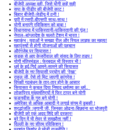
बीजेपी अध्यक्ष वही, जिसे योगी कहें सही
सपा के पीडीए की बीजेपी काट !
बिहार बीजेपी-जेडीयू में ठनी !
यूपी में एसपी-बीएसपी साथ-साथ !
योगी बनाएंगे रविकिशन को बाबा !
विधानसभा में पाकिस्तानी-पाकिस्तानी की गूंज !
नेपाल–बांग्लादेश के चलते टेंशन में भारत !
महाकुंभ : युवाओं ने समझा रील और रियल लाइफ का महत्व!
महापुरुषों से होगी योजनाओं की पहचान
औरंगजेब पर सियासत !
सड़क से आए केजरीवाल की संसद के लिए तडप !
योगी मंत्रिमंडल : फेरबदल भी विस्तार भी !
धर्म के इर्द-गिर्द आमने-सामने की सियासत
बीजेपी के नए सियासी प्रयोग की ‘रेखा’
राहुल जी, ऐसे तो मिट जाएगी कांग्रेस !
विपक्षी गठबंधन के तार-तार होने के आसार
सियासत ने कुचल दिया निषाद धर्मात्मा का धर्म..
लोकप्रिय मुख्यमंत्रियों में फिर टापर बने योगी
फड़नवीस के गुरु बने योगी !
अमेरिका से अधिक आबादी ने लगाई संगम में डुबकी !
श्रद्धांजलि :जुगानी जी, जिनका ओढ़ना-बिछवना था भोजपुरी
बीजेपी को एक अदद शिंदे की दरकार!
बुरे दिन में भी तेवर से समझौता नहीं !
दिल्ली के नए सीएम रविकिशन !
प्रशांत किशोर ने छोड़ी राजनीति !