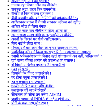
आसान नहीं योगी को हटाना !
नाकाम रहा विपक्ष, जीत गई सीजेपी!
सबकुछ लुटा, उद्धव फिर रामभरोसे!
बीजेपी से फिर नाराज बृजभूषण !
बीबी जसवीन कौर बनी SGPC की धर्म-कोआर्डिनेटर
आखिरकार बंगाल में बीजेपी सरकार, मुखिया बने सुर्वेंदु!
आखिर जीत ही लिया बंगाल !
इक्कीस साल बाद नीतीश ने छोड़ा अपना घर !
अलग राज्य अलग नीति के नए फार्मूले पर बीजेपी!
अपनों के निशाने पर योगी आदित्यनाथ?
फिर भाई ने छोड़ा साथ !
गोरखपुर में बार काउंसिल का चुनाव सकुशल संपन्न।
ज्योतिर्विद नरेंद्र ने किया गोरखपुर सिनेमा महोत्सव का शुभारंभ
स्वामी अविमुक्तेश्वरानंद विवाद पहले शंकराचार्य अब नहीं, आखिर क्यों ?
यूपी राज्य महिला आयोग की उपाध्यक्ष का तलाक !
दो दिवसीय सिनेमा महोत्सव 21 जनवरी से
मुंबई हुई पराई!
सियासी गेम चेंजर एक्सप्रेसवे !
बंद होगा यमुना एक्सप्रेसवे !
डबल इनकम बना जंजाल !
एनडीए से फिर अलग होंगे नीतीश!
बुलडोजर की जद में खेसारी !
सीमांचल की सीमा तय करेगा AIMIM
जातीय पतवार से INDIA की नईया होगी पार!
योगी के पप्पू, अप्पू और टप्पू !