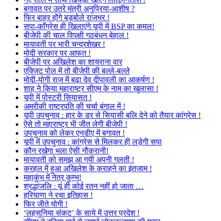
बगावत पर उतरे मंत्री अनुप्रिया-आशीष ?
फिर बाहर होंगे बड़बोले राजभर !
सपा-काँग्रेस ही खिलाएंगे यूपी में BSP का कमल!
बीजेपी की चाल विपक्षी गठबंधन बेहाल !
मायावती पर भारी चन्द्रशेखर !
मोदी सरकार पर आफत !
बीजेपी पर अखिलेश का शायराना वार
एक्जिट पोल में तो बीजेपी की बल्ले-बल्ले
मोदी-योगी राज में बढ़ा देव दीपावली का आकर्षण !
शाह ने किया महाराष्ट्र सीएम के नाम का खुलासा !
यूपी में पोस्टरी सियासत !
अमरीकी राष्ट्रपति की चर्चा बंगाल में !
यूपी उपचुनाव : हार के डर से सियासी बलि देने को तैयार कांग्रेस !
ऐसे तो महाराष्ट्र भी जीत लेगी बीजेपी !
उपचुनाव को लेकर एनडीए में बगावत !
यूपी में उपचुनाव : कांग्रेस से मिलकर ही लड़ेगी सपा
कौन रखेगा भला ऐसी नौकरानी!
मायावती को समझ आ गयी अपनी गलती !
करहल में हुआ अखिलेश के कराहने का इंतजाम !
महाकुंभ में नेत्र कुम्भ!
श्रद्धांजलि : यूं ही कोई रतन नहीं हो जाता …
हरियाणा ने रचा इतिहास !
फिर जीते योगी !
‘लहसुनिया संकट’ के साये में उत्तर प्रदेश !