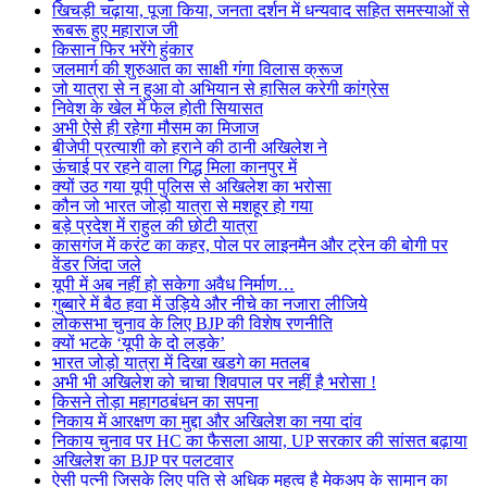
खिचड़ी चढ़ाया, पूजा किया, जनता दर्शन में धन्यवाद सहित समस्याओं से
रूबरू हुए महाराज जी
किसान फिर भरेंगे हुंकार
जलमार्ग की शुरुआत का साक्षी गंगा विलास क्रूज
जो यात्रा से न हुआ वो अभियान से हासिल करेगी कांग्रेस
निवेश के खेल में फेल होती सियासत
अभी ऐसे ही रहेगा मौसम का मिजाज
बीजेपी प्रत्याशी को हराने की ठानी अखिलेश ने
ऊंचाई पर रहने वाला गिद्ध मिला कानपुर में
क्यों उठ गया यूपी पुलिस से अखिलेश का भरोसा
कौन जो भारत जोड़ो यात्रा से मशहूर हो गया
बड़े प्रदेश में राहुल की छोटी यात्रा
कासगंज में करंट का कहर, पोल पर लाइनमैन और ट्रेन की बोगी पर
वेंडर जिंदा जले
यूपी में अब नहीं हो सकेगा अवैध निर्माण…
गुब्बारे में बैठ हवा में उड़िये और नीचे का नजारा लीजिये
लोकसभा चुनाव के लिए BJP की विशेष रणनीति
क्यों भटके ‘यूपी के दो लड़के’
भारत जोड़ो यात्रा में दिखा खडगे का मतलब
अभी भी अखिलेश को चाचा शिवपाल पर नहीं है भरोसा !
किसने तोड़ा महागठबंधन का सपना
निकाय में आरक्षण का मुद्दा और अखिलेश का नया दांव
निकाय चुनाव पर HC का फैसला आया, UP सरकार की सांसत बढ़ाया
अखिलेश का BJP पर पलटवार
ऐसी पत्नी जिसके लिए पति से अधिक महत्व है मेकअप के सामान का