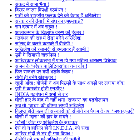
संकट में राजा भैया !
बिखर जाएगा विपक्षी गठबंधन !
पार्टी को राष्ट्रीय फलक देने को बेताब हैं अखिलेश!
सरकार की तैयारी में संघ का एमएमवाई ?
राम दरबार में अब राहुल !
आलाकमान के खिलाफ वरुण की हुंकार !
गठबंधन की राह में रोड़ा बनेंगे अखिलेश!
सांसद के चलते कटघरे में बीजेपी !
अखिलेश की रजामंदी से हमलावर हैं स्वामी !
यूपी में सियासी खरमंडल !
आखिरकार लोकसभा में पास हो गया महिला आरक्षण विधेयक
संजय के ‘प्रेशर पालिटिक्स’का नया दाँव !
फिर राजभर पर क्यों भड़के केशव !
योगी ही बनेंगे खेवनहार !
खुली आँख : बीजेपी ने अब पिछड़ों के साथ अगड़ों पर लगाया दाँव!
यूपी में कमजोर होती एनडीए !
INDIA गठबंधन में अभी से रार
घोसी हार के बाद भी नहीं थमा ‘राजभर’ का बड़बोलापन
अब तो ‘चाचा’ की कीमत समझें अखिलेश
विलुप्त होते जज़्बाती संस्कारों को सँजोने का पैगाम दे गया ‘जश्न-ए-उर्दू’
घोसी में ‘दारा’ की हार के मायने !
‘घोसी’ जीत गए अखिलेश के सुधाकर
ऐसे तो न हासिल होगी I.N.D.I.A. को सत्ता
आखिर मोदी से डर ही गया विपक्ष !
बीजेपी को चुभ गई अखिलेश की चुनौती