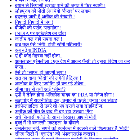
बयान से सियासी खुराक पाने की जुगत में फिर स्वामी !
लौहपुरुष की पोती लगायेंगी ‘कैंसर’ पर लगाम
बदस्तूर जारी है अतीक की रंगदारी !
निषादों-निषादों में जंग !
बीजेपी की पसंद ‘पसमांदा’!
INDIA पर अखिलेश का दाँव!
जातीय दल नहीं सपना दल !
कब तक ऐसे ‘नंगी’ होती रहेंगी महिलायें?
अब बढ़ेगा INDIA
यूं ही कोई मेहरबा नहीं होता..
आनलाइन प्रेमलीला : एक देश में आकर फँसी तो दूसरा विदेश जा कर
फंसा..
ऐसे तो ‘साफ’ हो जाएगी सपा !
संत का दावा ‘मोदी’ की लगेगी हैट्रिक !
आलोक के लिए ‘ज्योति’ ही बन गई अंधेरा..
सीमा पार से क्यों आई ‘सीमा’?
यूपी में डैमेज होगा अखिलेश यादव का PDA या मैनेज होगा !
ऊहापोह में राजनीतिक दल, चुनाव से पहले ‘चुनाव’ का संकट
इंसेफेलाइटिस से उबरे तो अब डराने लगा डाइबिटीज!
अतीक की मौत के बाद भी बढ़ रहा उसका ‘गैंग’
सधे सियासी एजेंडे के साथ गोरखपुर आए थे मोदी
दुबई में भी बनारसी ‘कटहल’ के दीवाने
जुमलेबाज नहीं, सपने को हकीकत में बदलने वाले शिल्पकार हैं ‘मोदी’
सीएम सिटी में ‘ग्राउंड’ की अंडरग्राउंड क्राइम !