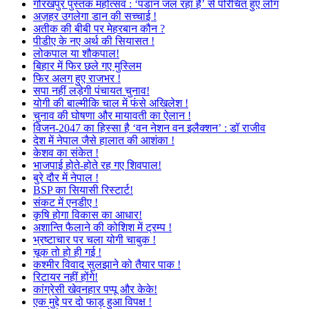
गोरखपुर पुस्तक महोत्सव : ‘पंडान जल रहा है’ से परिचित हुए लोग
अज़हर उगलेगा डान की सच्चाई !
अतीक की बीबी पर मेहरबान कौन ?
पीडीए के नए अर्थ की सियासत !
लोकपाल या शौकपाल!
बिहार में फिर छले गए मुस्लिम
फिर अलग हुए राजभर !
सपा नहीं लड़ेगी पंचायत चुनाव!
योगी की बाल्मीकि चाल में फंसे अखिलेश !
चुनाव की घोषणा और मायावती का ऐलान !
विजन-2047 का हिस्सा है ‘वन नेशन वन इलैक्शन’ : डॉ राजीव
देश में नेपाल जैसे हालात की आशंका !
केशव का संकेत !
भाजपाई होते-होते रह गए शिवपाल!
बुरे दौर में नेपाल !
BSP का सियासी रिस्टार्ट!
संकट में एनडीए !
कृषि होगा विकास का आधार!
अशान्ति फैलाने की कोशिश में ट्रम्प !
भ्रष्टाचार पर चला योगी चाबुक !
चूक तो हो ही गई !
कश्मीर विवाद सुलझाने को तैयार पाक !
रिटायर नहीं होंगे!
कांग्रेसी खेवनहार पप्पू और केके!
एक मुद्दे पर दो फाड़ हुआ विपक्ष !