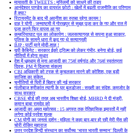
मायावती के TWEETS : मुस्लिमों को साधने की तड़प
आनंदेश्वर पाण्डेय का वायरल फ़ोटो : खेलों में बढ़ती राजनीति का परिणाम
है क्या?
रिटायरमेंट के बाद भी अवनीश का रुतबा रहेगा कायम !
वाह रे योगी : जन्माष्टमी में गोरखपुर से सुबह पूजा कर के गए और रात में
पूजा करने फिर वापस आ गए
कम्हरियाघाट पुल का लोकार्पण : जलसत्याग्रह से सपना हुआ साकार,
पुलिस के सामने धारा में कूद गए थे सत्याग्रही
BJP : पार्टी माने मोदी-शाह !
यूपी कैबिनेट : सरकार ईको टूरिज़्म को लेकर गंभीर, बनेगा बोर्ड, कई
नीतियों में होगा सुधार
देश में धूमधाम से मना आजादी का 75वां वर्षगांठ और 76वां स्वतंत्रता
दिवस, PM ने दिलाया संकल्प
CBI अधिकारी को ट्रक से कुचलकर मारने की कोशिश, एक बड़ी
साजिश का संकेत..
चुनौतियों से घिरी है बिहार की नई सरकार
गालीबाज़ श्रीकांत त्यागी के घर बुलडोजर : सख्ती का संदेश, कमजोर के
साथ सरकार
CBSE बोर्ड की तरह अब भारतीय शिक्षा बोर्ड, MHRD ने दी मंजूरी,
कमान बाबा रामदेव को
आजादी का अमृत महोत्सव : 15 अगस्त तक ऐतिहासिक इमारतों में नहीं
लगेगा कोई प्रवेश शुल्क
CM योगी का जनता दर्शन : महिला ने कहा बार-बार हो रही मेरी भैंस की
चोरी रोकिए महाराज
उत्तर प्रदेश हिन्दी संस्थान का सर्वोच्च ‘भारत भारती सम्मान’ दिल्ली के