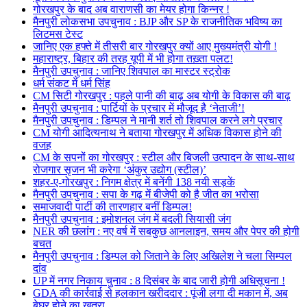
गोरखपुर के बाद अब वाराणसी का मेयर होगा किन्नर !
मैनपुरी लोकसभा उपचुनाव : BJP और SP के राजनीतिक भविष्य का
लिटमस टेस्ट
जानिए एक हफ्ते में तीसरी बार गोरखपुर क्यों आए मुख्यमंत्री योगी !
महाराष्ट्र, बिहार की तरह यूपी में भी होगा तख़्ता पलट!
मैनपुरी उपचुनाव : जानिए शिवपाल का मास्टर स्ट्रोक
धर्म संकट में धर्म सिंह
CM सिटी गोरखपुर : पहले पानी की बाढ़ अब योगी के विकास की बाढ़
मैनपुरी उपचुनाव : पार्टियों के प्रचार में मौजूद है ‘नेताजी’!
मैनपुरी उपचुनाव : डिम्पल ने मानी शर्त तो शिवपाल करने लगे प्रचार
CM योगी आदित्यनाथ ने बताया गोरखपुर में अधिक विकास होने की
वजह
CM के सपनों का गोरखपुर : स्टील और बिजली उत्पादन के साथ-साथ
रोजगार सृजन भी करेगा ‘अंकुर उद्योग (स्टील)’
शहर-ए-गोरखपुर : निगम क्षेत्र में बनेंगी 138 नयी सड़कें
मैनपुरी उपचुनाव : सपा के गढ़ में बीजेपी को है जीत का भरोसा
समाजवादी पार्टी की तारणहार बनीं डिम्पल!
मैनपुरी उपचुनाव : इमोशनल जंग में बदली सियासी जंग
NER की छलांग : नए वर्ष में सबकुछ आनलाइन, समय और पेपर की होगी
बचत
मैनपुरी उपचुनाव : डिम्पल को जिताने के लिए अखिलेश ने चला सिम्पल
दांव
UP में नगर निकाय चुनाव : 8 दिसंबर के बाद जारी होगी अधिसूचना !
GDA की कार्रवाई से हलकान खरीददार : पूंजी लगा दी मकान में, अब
बेघर होने का खतरा