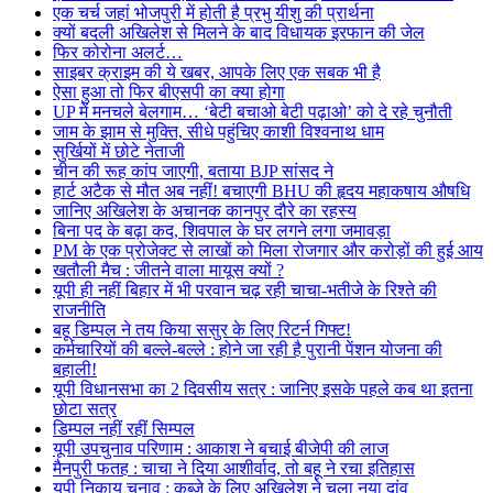
एक चर्च जहां भोजपुरी में होती है प्रभु यीशु की प्रार्थना
क्यों बदली अखिलेश से मिलने के बाद विधायक इरफान की जेल
फिर कोरोना अलर्ट…
साइबर क्राइम की ये खबर, आपके लिए एक सबक भी है
ऐसा हुआ तो फिर बीएसपी का क्या होगा
UP में मनचले बेलगाम… ‘बेटी बचाओ बेटी पढ़ाओ’ को दे रहे चुनौती
जाम के झाम से मुक्ति, सीधे पहुंचिए काशी विश्वनाथ धाम
सुर्खियों में छोटे नेताजी
चीन की रूह कांप जाएगी, बताया BJP सांसद ने
हार्ट अटैक से मौत अब नहीं! बचाएगी BHU की हृदय महाकषाय औषधि
जानिए अखिलेश के अचानक कानपुर दौरे का रहस्य
बिना पद के बढ़ा कद, शिवपाल के घर लगने लगा जमावड़ा
PM के एक प्रोजेक्ट से लाखों को मिला रोजगार और करोड़ों की हुई आय
खतौली मैच : जीतने वाला मायूस क्यों ?
यूपी ही नहीं बिहार में भी परवान चढ़ रही चाचा-भतीजे के रिश्ते की
राजनीति
बहू डिम्पल ने तय किया ससुर के लिए रिटर्न गिफ्ट!
कर्मचारियों की बल्ले-बल्ले : होने जा रही है पुरानी पेंशन योजना की
बहाली!
यूपी विधानसभा का 2 दिवसीय सत्र : जानिए इसके पहले कब था इतना
छोटा सत्र
डिम्पल नहीं रहीं सिम्पल
यूपी उपचुनाव परिणाम : आकाश ने बचाई बीजेपी की लाज
मैनपुरी फतह : चाचा ने दिया आशीर्वाद, तो बहू ने रचा इतिहास
यूपी निकाय चुनाव : कब्जे के लिए अखिलेश ने चला नया दांव