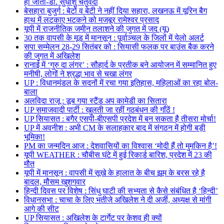
हो जाता-डॉ. सुधांशु चतुर्वेदी
बेसहारा बुजुर्ग : बेटों व बेटी ने नहीं दिया सहारा, लखनऊ में यूरिन बैग
हाथ में लटकाए भटकने को मजबूर रामेश्वर प्रसाद
यूपी में राजनीतिक जमीन तलाशने की जुगत में जद (यू)
30 तक वापसी के मूड में मानसून : पूर्वाञ्चल के जिलों में येलो अलर्ट
सपा सम्मेलन 28-29 सितंबर को : सियासी फलक पर बाउंस बैक करने
की जुगत में अखिलेश
रानाई में ‘गुरु दा लंगर’ : सौहार्द के प्रतीक बने आयोजन में सम्मानित हुए
मनीषी, लोगों ने श्रद्धा भाव से चखा लंगर
UP : विधानमंडल के सदनों में रचा गया इतिहास, महिलाओं का रहा बोल-
बाला
अलविदा राजू : डूब गया स्टैंड अप कामेडी का सितारा
UP समाजवादी पार्टी : खुलती जा रहीं गठबंधन की गाँठें !
UP सियासत : बगैर एसपी-बीएसपी प्रदेश में बन सकता है तीसरा मोर्चा!
UP में अवनीश : अभी CM के सलाहकार बाद में संगठन में होगी बड़ी
भूमिका!
PM का जन्मदिन आज : देशवासियों का विश्वास ‘मोदी हैं तो मुमकिन है’!
यूपी WEATHER : चौबीस घंटे में हुई रिकार्ड बारिश, प्रदेश में 23 की
मौत
यूपी में मानसून : वापसी में सूखे के हालात के बीच झूम के बरस रहे है
बादल, मौसम खुशगवार
हिन्दी दिवस पर विशेष : सिंधु घाटी की सभ्यता से कैसे संबंधित है ‘हिन्दी’
विधानसभा : चाचा के लिए भतीजे अखिलेश ने दी अर्जी, अध्यक्ष से मांगी
आगे की सीट
UP सियासत : अखिलेश के टार्गेट पर केशव ही क्यों