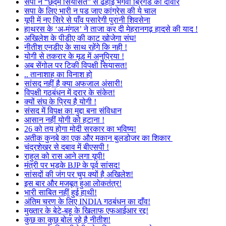
सपा ने “छद्म सियासत” से ढहाई भगवा ब्रिगेड की दीवार
सपा के लिए भारी न पड जाए कांग्रेस की ये चाल
यूपी में नए सिरे से पाँव पसारेगी पुरानी शिवसेना
हाथरस के ‘अ-मंगल’ ने ताजा कर दी मेहरानगढ़ हादसे की याद !
अखिलेश के पीडीए की काट खोजेगा संघ!
नीतीश एनडीए के साथ रहेंगे कि नही !
योगी से तकरार के मूड में अनुप्रिया !
अब सेंगोल पर टिकी विपक्षी सियासत!
.. तानाशाह का विनाश हो
सांसद नहीं है क्या अफजाल अंसारी!
विपक्षी गठबंधन में दरार के संकेत!
क्यों संघ के प्रिय है योगी !
संसद में विपक्ष का मुद्दा बना संविधान
आसान नहीं योगी को हटाना !
26 को तय होगा मोदी सरकार का भविष्य!
अतीक कुनबे का एक और मकान बुलडोजर का शिकार
चंद्रशेखर से दबाव में बीएसपी !
राहुल को रास आने लगा यूपी!
मंत्री पर भड़के BJP के पूर्व सांसद!
सांसदों की जंग पर चुप क्यों है अखिलेश!
इस बार और मजबूत हुआ लोकतंत्र!
भारी साबित नहीं हुई हाथी!
अंतिम चरण के लिए INDIA गठबंधन का दाँव!
मुख्तार के बेटे-बहू के खिलाफ एफआईआर रद्द!
कुछ का कुछ बोल रहे है नीतीश!