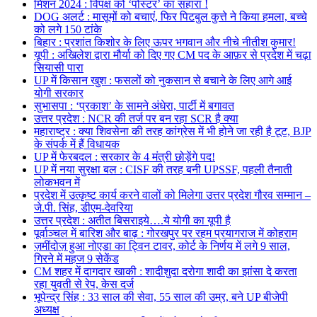
मिशन 2024 : विपक्ष को ‘पोस्टर’ का सहारा !
DOG अलर्ट : मासूमों को बचाएं, फिर पिटबुल कुत्ते ने किया हमला, बच्चे
को लगे 150 टांके
बिहार : प्रशांत किशोर के लिए ऊपर भगवान और नीचे नीतीश कुमार!
यूपी : अखिलेश द्वारा मौर्या को दिए गए CM पद के आफ़र से प्रदेश में चढ़ा
सियासी पारा
UP में किसान खुश : फसलों को नुकसान से बचाने के लिए आगे आई
योगी सरकार
सुभासपा : ‘प्रकाश’ के सामने अंधेरा, पार्टी में बगावत
उत्तर प्रदेश : NCR की तर्ज पर बन रहा SCR है क्या
महाराष्ट्र : क्या शिवसेना की तरह कांग्रेस में भी होने जा रही है टूट, BJP
के संपर्क में हैं विधायक
UP में फेरबदल : सरकार के 4 मंत्री छोड़ेंगे पद!
UP में नया सुरक्षा बल : CISF की तरह बनी UPSSF, पहली तैनाती
लोकभवन में
प्रदेश में उत्कृष्ट कार्य करने वालों को मिलेगा उत्तर प्रदेश गौरव सम्मान –
जे.पी. सिंह, डीएम-देवरिया
उत्तर प्रदेश : अतीत बिसराइये….ये योगी का यूपी है
पूर्वाञ्चल में बारिश और बाढ़ : गोरखपुर पर रहम प्रयागराज में कोहराम
ज़मींदोज़ हुआ नोएडा का ट्विन टावर, कोर्ट के निर्णय में लगे 9 साल,
गिरने में महज 9 सेकेंड
CM शहर में दागदार खाकी : शादीशुदा दरोगा शादी का झांसा दे करता
रहा युवती से रेप, केस दर्ज
भूपेन्द्र सिंह : 33 साल की सेवा, 55 साल की उम्र, बने UP बीजेपी
अध्यक्ष