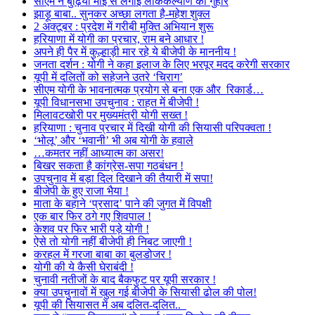
सीएम ने बुढ़िया माई से लगाई लोककल्याण की गुहार
झाड़ू बाबा.. सुनकर अच्छा लगता है-महेश शुक्ल
2 अक्टूबर : प्रदेश में गरीबी मुक्ति अभियान शुरू
हरियाणा में योगी का प्रचार, राम बने आधार !
अपने ही पैर में कुल्हाड़ी मार रहे ये बीजेपी के माननीय !
जनता दर्शन : योगी ने कहा इलाज के लिए भरपूर मदद करेगी सरकार
यूपी में दलितों को सहेजने उतरे ‘चिराग’
सीएम योगी के भावनात्मक प्रयोग से बना एक और रिकार्ड…
यूपी विधानसभा उपचुनाव : राहत में बीजेपी !
मिलावटखोरी पर मुख्यमंत्री योगी सख्त !
हरियाणा : चुनाव प्रचार में दिखी योगी की सियासी परिपक्वता !
‘भोलू’ और ‘भवानी’ भी अब योगी के हवाले
…कमतर नहीं आध्यात्म का असर!
बिखर सकता है कांग्रेस-सपा गठबंधन !
उपचुनाव में बड़ा दिल दिखाने की तैयारी में सपा!
बीजेपी के हुए राजा भैया !
माता के बहाने ‘प्रसाद’ पाने की जुगत में विपक्षी
एक बार फिर ठगे गए शिवपाल !
केशव पर फिर भारी पड़े योगी !
ऐसे तो योगी नहीं बीजेपी ही निबट जाएगी !
करहल में गरजा बाबा का बुलडोजर !
योगी की ये कैसी घेराबंदी !
चुनावी नतीजों के बाद बैकफुट पर यूपी सरकार !
क्या उपचुनावों में खुल गई बीजेपी के सियासी ढोल की पोल!
यूपी की सियासत में अब दलित-दलित..