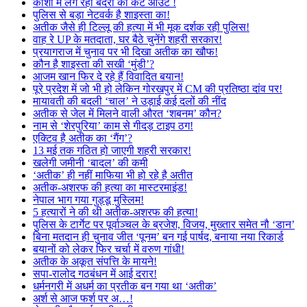
काशी में लग रहा बंदरों का कट आउट !
पुलिस से बड़ा नेटवर्क है शाइस्ता का!
अतीक जैसे ही टिल्लू की हत्या में भी मूक दर्शक रही पुलिस!
वाह रे UP के मतदाता, घर बैठे चुनेंगे शहरी सरकार!
प्रयागराज में चुनाव पर भी दिखा अतीक का खौफ!
कौन है शाइस्ता की सखी ‘मुंडी’?
आजम खान फिर दे रहे हैं विवादित बयान!
पूरे प्रदेश में जो भी हो लेकिन गोरखपुर में CM की प्रतिष्ठा दांव पर!
मायावती की बदली ‘चाल’ ने उड़ाई कई दलों की नींद
अतीक से जेल में मिलने वाली औरत ‘शबनम’ कौन?
नाम से ‘शेरपुरिया’ काम से गीदड़ टाइप ठग!
एक्टिव है अतीक का ‘गैंग’?
13 मई तक गठित हो जाएगी शहरी सरकार!
खलेगी जमीनी ‘बादल’ की कमी
‘अतीक’ ही नहीं माफिया भी हो रहे है अतीत
अतीक-अशरफ की हत्या का मास्टरमाइंड!
नेपाल भाग गया गुड्डू मुस्लिम!
5 हत्यारों ने की थी अतीक-अशरफ की हत्या!
पुलिस के टार्गेट पर पूर्वाञ्चल के ब्रजेश, विजय, मुख्तार समेत नौ ‘डान’
बिना मतदान ही चुनाव जीत ‘पूनम’ बन गई पार्षद, बनाया नया रिकार्ड
बयानों को लेकर फिर चर्चा में वरुण गांधी!
अतीक के अकूत संपत्ति के मायने!
सपा-रालोद गठबंधन में आई दरार!
धर्मनगरी में अधर्म का प्रतीक बन गया था ‘अतीक’
अर्श से आज फर्श पर अ…!