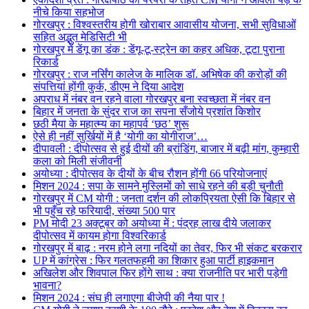
नीचे किया सहभोज
गोरखपुर : विश्वस्तरीय होगी खोराबार आवासीय योजना, सभी सुविधाओं
सहित अद्भुत मेडिसिटी भी
गोरखपुर में डेंगू का डंक : डेंगू-टू-स्ट्रेन का कहर अधिक, टूटा पुराना
रिकार्ड
गोरखपुर : राज नर्सिंग कालेज के मालिक डॉ. अभिषेक की करोड़ों की
संपत्तियां होंगी कुर्क, डीएम ने दिया आदेश
अपराध में नंबर वन रहने वाला गोरखपुर बना स्वच्छता में नंबर वन
बिहार में जनता के सुंदर राज का सपना सँजोये प्रशांत किशोर
छठी मैया के महात्म्य का महापर्व ‘छठ’ शुरू
ऐसे ही नहीं सुर्खियों में है ‘योगी का योगीराज’…
दीपावली : दीपोत्सव से हुई दीयों की ब्रांडिंग, बाजार में बढ़ी मांग, कुम्हारी
कला को मिली संजीवनी
अयोध्या : दीपोत्सव के दीयों के बीच रौशन होंगी 66 परियोजनाएं
मिशन 2024 : सपा के सामने मुस्लिमों को साधे रहने की बड़ी चुनौती
गोरखपुर में CM योगी : जनता दर्शन की लोकप्रियता ऐसी कि बिहार से
भी पहुँच रहे फरियादी, संख्या 500 पार
PM मोदी 23 अक्टूबर को अयोध्या में : पंद्रह लाख दीये जलाकर
दीपोत्सव में कायम होगा विश्वरिकार्ड
गोरखपुर में बाढ़ : नरम होने लगा नदियों का तेवर, फिर भी संकट बरकरार
UP में कांग्रेस : फिर गलतफहमी का शिकार हुआ पार्टी हाइकमान
अखिलेश और शिवपाल फिर होंगे साथ : क्या राजनीति पर भारी पड़ेगी
भावना?
मिशन 2024 : संघ ही लगाएगा बीजेपी की नैया पार !