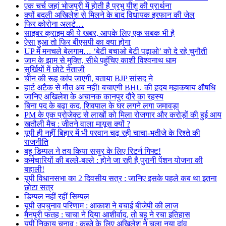
एक चर्च जहां भोजपुरी में होती है प्रभु यीशु की प्रार्थना
क्यों बदली अखिलेश से मिलने के बाद विधायक इरफान की जेल
फिर कोरोना अलर्ट…
साइबर क्राइम की ये खबर, आपके लिए एक सबक भी है
ऐसा हुआ तो फिर बीएसपी का क्या होगा
UP में मनचले बेलगाम… ‘बेटी बचाओ बेटी पढ़ाओ’ को दे रहे चुनौती
जाम के झाम से मुक्ति, सीधे पहुंचिए काशी विश्वनाथ धाम
सुर्खियों में छोटे नेताजी
चीन की रूह कांप जाएगी, बताया BJP सांसद ने
हार्ट अटैक से मौत अब नहीं! बचाएगी BHU की हृदय महाकषाय औषधि
जानिए अखिलेश के अचानक कानपुर दौरे का रहस्य
बिना पद के बढ़ा कद, शिवपाल के घर लगने लगा जमावड़ा
PM के एक प्रोजेक्ट से लाखों को मिला रोजगार और करोड़ों की हुई आय
खतौली मैच : जीतने वाला मायूस क्यों ?
यूपी ही नहीं बिहार में भी परवान चढ़ रही चाचा-भतीजे के रिश्ते की
राजनीति
बहू डिम्पल ने तय किया ससुर के लिए रिटर्न गिफ्ट!
कर्मचारियों की बल्ले-बल्ले : होने जा रही है पुरानी पेंशन योजना की
बहाली!
यूपी विधानसभा का 2 दिवसीय सत्र : जानिए इसके पहले कब था इतना
छोटा सत्र
डिम्पल नहीं रहीं सिम्पल
यूपी उपचुनाव परिणाम : आकाश ने बचाई बीजेपी की लाज
मैनपुरी फतह : चाचा ने दिया आशीर्वाद, तो बहू ने रचा इतिहास
यूपी निकाय चुनाव : कब्जे के लिए अखिलेश ने चला नया दांव