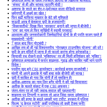
उमेशपाल हत्या के पहले गिरफ्तार आरोपी के खिलाफ चार्जशीट
‘संसद’ से ही और सांसद जुटाएँगे मोदी !
अशरफ के साले का शेर-ए-पूर्वाञ्चल वाला वीडियो वायरल
धर्मनगरी में अधर्म का खेल !
फिर बढ़ीं माफिया मुख्तार के बेटे की मुश्किलें
सऊदी अरब में बेसहारा यूपी के हजयात्री!
‘विकासतीर्थ’ दिखा फिर ‘सरकार’ बनाने की जुगत में बीजेपी !
‘राम’ का नाम ले फिर सुर्खियों में स्वामी प्रसाद!
आध्यात्म और जनसरोकारी जिम्मेदारियां दोनों के ही प्रति सजग रहते हैं
मुख्यमंत्री ‘योगी’
7 साल बाद फिर नोटबंदी ?
आखिर तय हो ही गई विश्वस्तरीय ‘गोरखपुर टाउनशिप योजना’ की दरें !
यूपी के इन मंदिरों में जाना है तो फालो करना होगा ड्रेसकोड !
सियासी रथ रोकने वाले ‘मुक्तिपथ’ पर ही मिली हरिशंकर को ‘मुक्ति’!
उमेशपाल हत्याकांड में फरार शाइस्ता, गुड्डू और साबिर नहीं भाग पाएंगे
विदेश !
प्रवीण सूद बने CBI डायरेक्टर : कार्रवाई बनाम ताजपोशी !
मंत्री भी अपने इलाके में नहीं बचा सके बीजेपी की साख !
यूपी में साबित हो गया कि योगी हैं तो मुमकिन है!
अतीक-अशरफ का नाम लिए बगैर योगी ने की नई सियासत!
अतीक के चलते संकट में एक CBI अफसर !
जंतर-मंतर पर हो रही जवाब-सवाल की पहलवानी!
शाइस्ता पर टिप्पणी न करता तो आज जिंदा रहता उमेशपाल !
अतीक की हत्या के बदले धमकी भरा ट्वीट, हरकत में पुलिस
फिल्म ‘द केरल स्टोरी’ कहीं प्रतिबंध तो कही टैक्स फ्री!