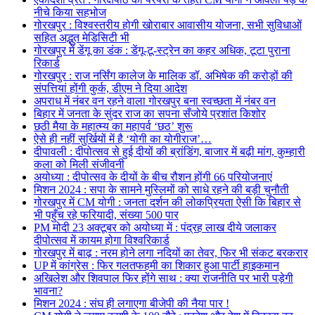
नीचे किया सहभोज
गोरखपुर : विश्वस्तरीय होगी खोराबार आवासीय योजना, सभी सुविधाओं
सहित अद्भुत मेडिसिटी भी
गोरखपुर में डेंगू का डंक : डेंगू-टू-स्ट्रेन का कहर अधिक, टूटा पुराना
रिकार्ड
गोरखपुर : राज नर्सिंग कालेज के मालिक डॉ. अभिषेक की करोड़ों की
संपत्तियां होंगी कुर्क, डीएम ने दिया आदेश
अपराध में नंबर वन रहने वाला गोरखपुर बना स्वच्छता में नंबर वन
बिहार में जनता के सुंदर राज का सपना सँजोये प्रशांत किशोर
छठी मैया के महात्म्य का महापर्व ‘छठ’ शुरू
ऐसे ही नहीं सुर्खियों में है ‘योगी का योगीराज’…
दीपावली : दीपोत्सव से हुई दीयों की ब्रांडिंग, बाजार में बढ़ी मांग, कुम्हारी
कला को मिली संजीवनी
अयोध्या : दीपोत्सव के दीयों के बीच रौशन होंगी 66 परियोजनाएं
मिशन 2024 : सपा के सामने मुस्लिमों को साधे रहने की बड़ी चुनौती
गोरखपुर में CM योगी : जनता दर्शन की लोकप्रियता ऐसी कि बिहार से
भी पहुँच रहे फरियादी, संख्या 500 पार
PM मोदी 23 अक्टूबर को अयोध्या में : पंद्रह लाख दीये जलाकर
दीपोत्सव में कायम होगा विश्वरिकार्ड
गोरखपुर में बाढ़ : नरम होने लगा नदियों का तेवर, फिर भी संकट बरकरार
UP में कांग्रेस : फिर गलतफहमी का शिकार हुआ पार्टी हाइकमान
अखिलेश और शिवपाल फिर होंगे साथ : क्या राजनीति पर भारी पड़ेगी
भावना?
मिशन 2024 : संघ ही लगाएगा बीजेपी की नैया पार !