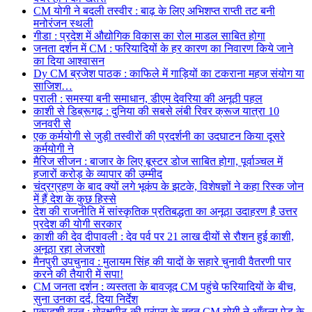
CM योगी ने बदली तस्वीर : बाढ़ के लिए अभिशप्त राप्ती तट बनी
मनोरंजन स्थली
गीडा : प्रदेश में औद्योगिक विकास का रोल माडल साबित होगा
जनता दर्शन में CM : फरियादियों के हर कारण का निवारण किये जाने
का दिया आश्वासन
Dy CM ब्रजेश पाठक : काफिले में गाड़ियों का टकराना महज संयोग या
साजिश…
पराली : समस्या बनी समाधान, डीएम देवरिया की अनूठी पहल
काशी से डिब्रूगढ़ : दुनिया की सबसे लंबी रिवर क्रूज यात्रा 10
जनवरी से
एक कर्मयोगी से जुड़ी तस्वीरों की प्रदर्शनी का उदघाटन किया दूसरे
कर्मयोगी ने
मैरिज सीजन : बाजार के लिए बूस्टर डोज साबित होगा, पूर्वाञ्चल में
हजारों करोड़ के व्यापार की उम्मीद
चंद्रग्रहण के बाद क्यों लगे भूकंप के झटके, विशेषज्ञों ने कहा रिस्क जोन
में हैं देश के कुछ हिस्से
देश की राजनीति में सांस्कृतिक प्रतिबद्धता का अनूठा उदाहरण है उत्तर
प्रदेश की योगी सरकार
काशी की देव दीपावली : देव पर्व पर 21 लाख दीयों से रौशन हुई काशी,
अनूठा रहा लेजरशो
मैनपुरी उपचुनाव : मुलायम सिंह की यादों के सहारे चुनावी वैतरणी पार
करने की तैयारी में सपा!
CM जनता दर्शन : व्यस्तता के बावजूद CM पहुंचे फरियादियों के बीच,
सुना उनका दर्द, दिया निर्देश
एकादशी व्रत : गोरक्षपीठ की परंपरा के तहत CM योगी ने आँवला पेड़ के