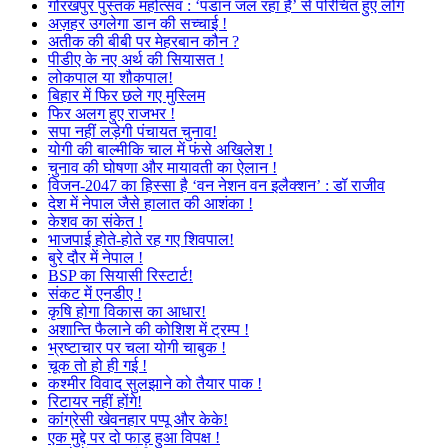
गोरखपुर पुस्तक महोत्सव : ‘पंडान जल रहा है’ से परिचित हुए लोग
अज़हर उगलेगा डान की सच्चाई !
अतीक की बीबी पर मेहरबान कौन ?
पीडीए के नए अर्थ की सियासत !
लोकपाल या शौकपाल!
बिहार में फिर छले गए मुस्लिम
फिर अलग हुए राजभर !
सपा नहीं लड़ेगी पंचायत चुनाव!
योगी की बाल्मीकि चाल में फंसे अखिलेश !
चुनाव की घोषणा और मायावती का ऐलान !
विजन-2047 का हिस्सा है ‘वन नेशन वन इलैक्शन’ : डॉ राजीव
देश में नेपाल जैसे हालात की आशंका !
केशव का संकेत !
भाजपाई होते-होते रह गए शिवपाल!
बुरे दौर में नेपाल !
BSP का सियासी रिस्टार्ट!
संकट में एनडीए !
कृषि होगा विकास का आधार!
अशान्ति फैलाने की कोशिश में ट्रम्प !
भ्रष्टाचार पर चला योगी चाबुक !
चूक तो हो ही गई !
कश्मीर विवाद सुलझाने को तैयार पाक !
रिटायर नहीं होंगे!
कांग्रेसी खेवनहार पप्पू और केके!
एक मुद्दे पर दो फाड़ हुआ विपक्ष !