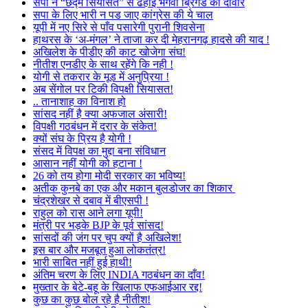
सपा ने “छद्म सियासत” से ढहाई भगवा ब्रिगेड की दीवार
सपा के लिए भारी न पड जाए कांग्रेस की ये चाल
यूपी में नए सिरे से पाँव पसारेगी पुरानी शिवसेना
हाथरस के ‘अ-मंगल’ ने ताजा कर दी मेहरानगढ़ हादसे की याद !
अखिलेश के पीडीए की काट खोजेगा संघ!
नीतीश एनडीए के साथ रहेंगे कि नही !
योगी से तकरार के मूड में अनुप्रिया !
अब सेंगोल पर टिकी विपक्षी सियासत!
.. तानाशाह का विनाश हो
सांसद नहीं है क्या अफजाल अंसारी!
विपक्षी गठबंधन में दरार के संकेत!
क्यों संघ के प्रिय है योगी !
संसद में विपक्ष का मुद्दा बना संविधान
आसान नहीं योगी को हटाना !
26 को तय होगा मोदी सरकार का भविष्य!
अतीक कुनबे का एक और मकान बुलडोजर का शिकार
चंद्रशेखर से दबाव में बीएसपी !
राहुल को रास आने लगा यूपी!
मंत्री पर भड़के BJP के पूर्व सांसद!
सांसदों की जंग पर चुप क्यों है अखिलेश!
इस बार और मजबूत हुआ लोकतंत्र!
भारी साबित नहीं हुई हाथी!
अंतिम चरण के लिए INDIA गठबंधन का दाँव!
मुख्तार के बेटे-बहू के खिलाफ एफआईआर रद्द!
कुछ का कुछ बोल रहे है नीतीश!