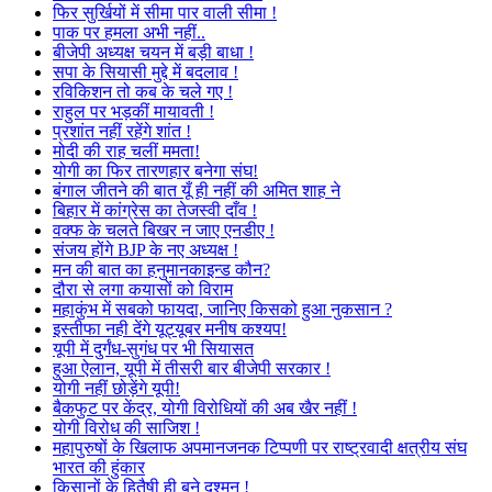
फिर सुर्खियों में सीमा पार वाली सीमा !
पाक पर हमला अभी नहीं..
बीजेपी अध्यक्ष चयन में बड़ी बाधा !
सपा के सियासी मुद्दे में बदलाव !
रविकिशन तो कब के चले गए !
राहुल पर भड़कीं मायावती !
प्रशांत नहीं रहेंगे शांत !
मोदी की राह चलीं ममता!
योगी का फिर तारणहार बनेगा संघ!
बंगाल जीतने की बात यूँ ही नहीं की अमित शाह ने
बिहार में कांग्रेस का तेजस्वी दाँव !
वक्फ के चलते बिखर न जाए एनडीए !
संजय होंगे BJP के नए अध्यक्ष !
मन की बात का हनुमानकाइन्ड कौन?
दौरा से लगा कयासों को विराम
महाकुंभ में सबको फायदा, जानिए किसको हुआ नुकसान ?
इस्तीफा नही देंगे यूट्यूबर मनीष कश्यप!
यूपी में दुर्गंध-सुगंध पर भी सियासत
हुआ ऐलान, यूपी में तीसरी बार बीजेपी सरकार !
योगी नहीं छोड़ेंगे यूपी!
बैकफुट पर केंद्र, योगी विरोधियों की अब खैर नहीं !
योगी विरोध की साजिश !
महापुरुषों के खिलाफ अपमानजनक टिप्पणी पर राष्ट्रवादी क्षत्रीय संघ
भारत की हुंकार
किसानों के हितैषी ही बने दुश्मन !