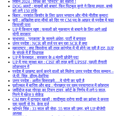
मिशन 2024 : विपक्ष को ‘पोस्टर’ का सहारा !
DOG अलर्ट : मासूमों को बचाएं, फिर पिटबुल कुत्ते ने किया हमला, बच्चे
को लगे 150 टांके
बिहार : प्रशांत किशोर के लिए ऊपर भगवान और नीचे नीतीश कुमार!
यूपी : अखिलेश द्वारा मौर्या को दिए गए CM पद के आफ़र से प्रदेश में चढ़ा
सियासी पारा
UP में किसान खुश : फसलों को नुकसान से बचाने के लिए आगे आई
योगी सरकार
सुभासपा : ‘प्रकाश’ के सामने अंधेरा, पार्टी में बगावत
उत्तर प्रदेश : NCR की तर्ज पर बन रहा SCR है क्या
महाराष्ट्र : क्या शिवसेना की तरह कांग्रेस में भी होने जा रही है टूट, BJP
के संपर्क में हैं विधायक
UP में फेरबदल : सरकार के 4 मंत्री छोड़ेंगे पद!
UP में नया सुरक्षा बल : CISF की तरह बनी UPSSF, पहली तैनाती
लोकभवन में
प्रदेश में उत्कृष्ट कार्य करने वालों को मिलेगा उत्तर प्रदेश गौरव सम्मान –
जे.पी. सिंह, डीएम-देवरिया
उत्तर प्रदेश : अतीत बिसराइये….ये योगी का यूपी है
पूर्वाञ्चल में बारिश और बाढ़ : गोरखपुर पर रहम प्रयागराज में कोहराम
ज़मींदोज़ हुआ नोएडा का ट्विन टावर, कोर्ट के निर्णय में लगे 9 साल,
गिरने में महज 9 सेकेंड
CM शहर में दागदार खाकी : शादीशुदा दरोगा शादी का झांसा दे करता
रहा युवती से रेप, केस दर्ज
भूपेन्द्र सिंह : 33 साल की सेवा, 55 साल की उम्र, बने UP बीजेपी
अध्यक्ष