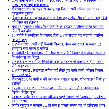
CM योगी ने लगाए काशी के 100 दौरे : प्रदेश और देश में विकास का
माडल यूं ही नहीं बना बनारस
गोरखपुर : बाढ़ के कहर से कराह रहा जिला, सभी नदियां उफान पर,
प्रशासन मुस्तैद
शिवसेना विवाद : चुनाव आयोग ने दिया उद्धव और शिंदे को पार्टी नाम, शिंदे
को चिन्ह का इंतजार
नहीं रहे मुलायम : गाँव और राजनीति के अखाड़े में जीतने वाला हार गया
जिंदगी का दांव
15 महीने में अमेरिका के बराबर होगा UP में सड़कों का नेटवर्क, जानिए
किसने कहा
UP मेँ बारिश : अभी नहीं मिलेगी निजात, नोरू चक्रवात के चलते 12
अक्टूबर तक संभव है बारिश
JP जयंती : सिताबदियारा में अमित शाह फूंकेंगे बिहार में गठबंधन सरकार
के सर्वनाश का बिगुल
संतकबीर नगर : सीएम सिटी के विकास माडल से विकसित होगा, बनेगा
सैटेलाइट टाउन
UP में बरसात : लखनऊ सहित कई जिले हुए पानी-पानी, मौसम विभाग
का अलर्ट जारी
गोरखपुर : CM योगी ने की परंपरागत दशहरा पूजन, शोभायात्रा में भी हुए
शामिल
बृजलाल बने UP कांग्रेस अध्यक्ष : कितना मुफीद होगा जातिसाधक
निर्णय, विरोध शुरू
स्वच्छता सर्वेक्षण : रामराज्य की ओर बढ़ती रामनगरी ‘अयोध्या’, प्रदेश में
11 वां स्थान
कबीर गुरुद्वारे में सम्मान : .. तो सच है चंचल सपनों का भी इतिहास अमर