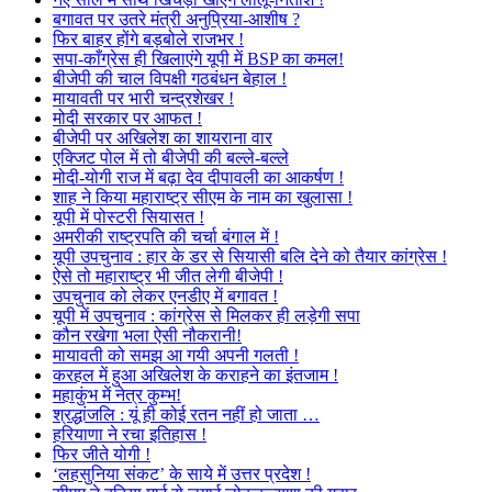
बगावत पर उतरे मंत्री अनुप्रिया-आशीष ?
फिर बाहर होंगे बड़बोले राजभर !
सपा-काँग्रेस ही खिलाएंगे यूपी में BSP का कमल!
बीजेपी की चाल विपक्षी गठबंधन बेहाल !
मायावती पर भारी चन्द्रशेखर !
मोदी सरकार पर आफत !
बीजेपी पर अखिलेश का शायराना वार
एक्जिट पोल में तो बीजेपी की बल्ले-बल्ले
मोदी-योगी राज में बढ़ा देव दीपावली का आकर्षण !
शाह ने किया महाराष्ट्र सीएम के नाम का खुलासा !
यूपी में पोस्टरी सियासत !
अमरीकी राष्ट्रपति की चर्चा बंगाल में !
यूपी उपचुनाव : हार के डर से सियासी बलि देने को तैयार कांग्रेस !
ऐसे तो महाराष्ट्र भी जीत लेगी बीजेपी !
उपचुनाव को लेकर एनडीए में बगावत !
यूपी में उपचुनाव : कांग्रेस से मिलकर ही लड़ेगी सपा
कौन रखेगा भला ऐसी नौकरानी!
मायावती को समझ आ गयी अपनी गलती !
करहल में हुआ अखिलेश के कराहने का इंतजाम !
महाकुंभ में नेत्र कुम्भ!
श्रद्धांजलि : यूं ही कोई रतन नहीं हो जाता …
हरियाणा ने रचा इतिहास !
फिर जीते योगी !
‘लहसुनिया संकट’ के साये में उत्तर प्रदेश !