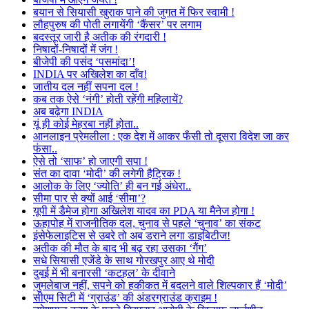
बयान से सियासी खुराक पाने की जुगत में फिर स्वामी !
लौहपुरुष की पोती लगायेंगी ‘कैंसर’ पर लगाम
बदस्तूर जारी है अतीक की रंगदारी !
निषादों-निषादों में जंग !
बीजेपी की पसंद ‘पसमांदा’!
INDIA पर अखिलेश का दाँव!
जातीय दल नहीं सपना दल !
कब तक ऐसे ‘नंगी’ होती रहेंगी महिलायें?
अब बढ़ेगा INDIA
यूं ही कोई मेहरबा नहीं होता..
आनलाइन प्रेमलीला : एक देश में आकर फँसी तो दूसरा विदेश जा कर
फंसा..
ऐसे तो ‘साफ’ हो जाएगी सपा !
संत का दावा ‘मोदी’ की लगेगी हैट्रिक !
आलोक के लिए ‘ज्योति’ ही बन गई अंधेरा..
सीमा पार से क्यों आई ‘सीमा’?
यूपी में डैमेज होगा अखिलेश यादव का PDA या मैनेज होगा !
ऊहापोह में राजनीतिक दल, चुनाव से पहले ‘चुनाव’ का संकट
इंसेफेलाइटिस से उबरे तो अब डराने लगा डाइबिटीज!
अतीक की मौत के बाद भी बढ़ रहा उसका ‘गैंग’
सधे सियासी एजेंडे के साथ गोरखपुर आए थे मोदी
दुबई में भी बनारसी ‘कटहल’ के दीवाने
जुमलेबाज नहीं, सपने को हकीकत में बदलने वाले शिल्पकार हैं ‘मोदी’
सीएम सिटी में ‘ग्राउंड’ की अंडरग्राउंड क्राइम !