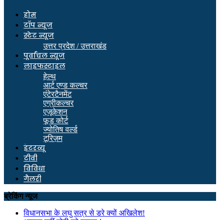
होम
टॉप न्यूज
स्टेट न्यूज
उत्तर प्रदेश / उत्तराखंड
पूर्वांचल न्यूज
लाइफस्टाइल
हेल्थ
आर्ट एण्ड कल्चर
एंटेरटैनमेंट
एग्रीकल्चर
एजूकेशन
फूड कोर्ट
ज्योतिष वर्ल्ड
टूरिज़म
इंटरव्यू
टीवी
विविधा
गैलरी
ब्रेकिंग न्यूज
विधानसभा के लघु सत्र से डरे क्यों अखिलेश!