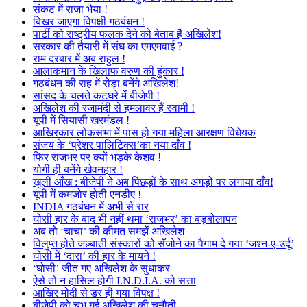
संकट में राजा भैया !
बिखर जाएगा विपक्षी गठबंधन !
पार्टी को राष्ट्रीय फलक देने को बेताब हैं अखिलेश!
सरकार की तैयारी में संघ का एमएमवाई ?
राम दरबार में अब राहुल !
आलाकमान के खिलाफ वरुण की हुंकार !
गठबंधन की राह में रोड़ा बनेंगे अखिलेश!
सांसद के चलते कटघरे में बीजेपी !
अखिलेश की रजामंदी से हमलावर हैं स्वामी !
यूपी में सियासी खरमंडल !
आखिरकार लोकसभा में पास हो गया महिला आरक्षण विधेयक
संजय के ‘प्रेशर पालिटिक्स’का नया दाँव !
फिर राजभर पर क्यों भड़के केशव !
योगी ही बनेंगे खेवनहार !
खुली आँख : बीजेपी ने अब पिछड़ों के साथ अगड़ों पर लगाया दाँव!
यूपी में कमजोर होती एनडीए !
INDIA गठबंधन में अभी से रार
घोसी हार के बाद भी नहीं थमा ‘राजभर’ का बड़बोलापन
अब तो ‘चाचा’ की कीमत समझें अखिलेश
विलुप्त होते जज़्बाती संस्कारों को सँजोने का पैगाम दे गया ‘जश्न-ए-उर्दू’
घोसी में ‘दारा’ की हार के मायने !
‘घोसी’ जीत गए अखिलेश के सुधाकर
ऐसे तो न हासिल होगी I.N.D.I.A. को सत्ता
आखिर मोदी से डर ही गया विपक्ष !
बीजेपी को चुभ गई अखिलेश की चुनौती