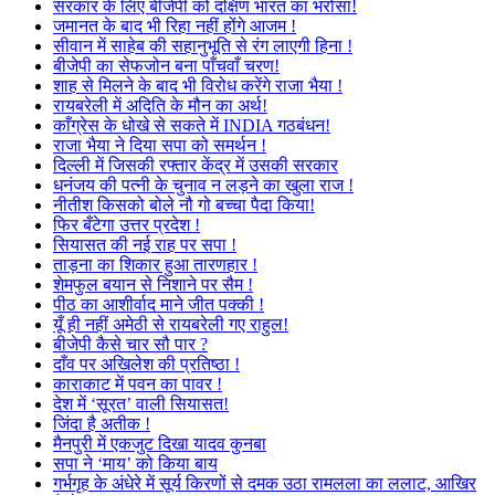
सरकार के लिए बीजेपी को दक्षिण भारत का भरोसा!
जमानत के बाद भी रिहा नहीं होंगे आजम !
सीवान में साहेब की सहानुभूति से रंग लाएगी हिना !
बीजेपी का सेफजोन बना पाँचवाँ चरण!
शाह से मिलने के बाद भी विरोध करेंगे राजा भैया !
रायबरेली में अदिति के मौन का अर्थ!
काँग्रेस के धोखे से सकते में INDIA गठबंधन!
राजा भैया ने दिया सपा को समर्थन !
दिल्ली में जिसकी रफ्तार केंद्र में उसकी सरकार
धनंजय की पत्नी के चुनाव न लड़ने का खुला राज !
नीतीश किसको बोले नौ गो बच्चा पैदा किया!
फिर बँटेगा उत्तर प्रदेश !
सियासत की नई राह पर सपा !
ताड़ना का शिकार हुआ तारणहार !
शेमफुल बयान से निशाने पर सैम !
पीठ का आशीर्वाद माने जीत पक्की !
यूँ ही नहीं अमेठी से रायबरेली गए राहुल!
बीजेपी कैसे चार सौ पार ?
दाँव पर अखिलेश की प्रतिष्ठा !
काराकाट में पवन का पावर !
देश में ‘सूरत’ वाली सियासत!
जिंदा है अतीक !
मैनपुरी में एकजुट दिखा यादव कुनबा
सपा ने ‘माय’ को किया बाय
गर्भगृह के अंधेरे में सूर्य किरणों से दमक उठा रामलला का ललाट, आखिर