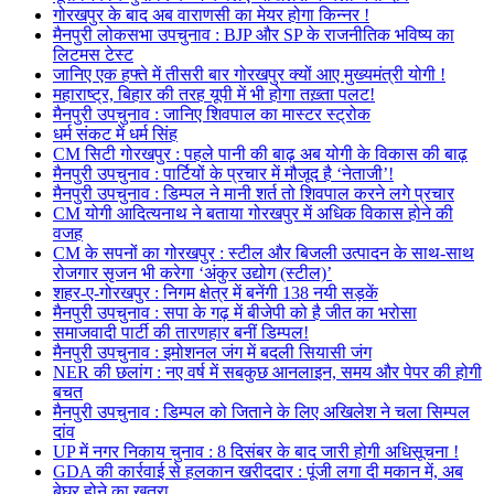
गोरखपुर के बाद अब वाराणसी का मेयर होगा किन्नर !
मैनपुरी लोकसभा उपचुनाव : BJP और SP के राजनीतिक भविष्य का
लिटमस टेस्ट
जानिए एक हफ्ते में तीसरी बार गोरखपुर क्यों आए मुख्यमंत्री योगी !
महाराष्ट्र, बिहार की तरह यूपी में भी होगा तख़्ता पलट!
मैनपुरी उपचुनाव : जानिए शिवपाल का मास्टर स्ट्रोक
धर्म संकट में धर्म सिंह
CM सिटी गोरखपुर : पहले पानी की बाढ़ अब योगी के विकास की बाढ़
मैनपुरी उपचुनाव : पार्टियों के प्रचार में मौजूद है ‘नेताजी’!
मैनपुरी उपचुनाव : डिम्पल ने मानी शर्त तो शिवपाल करने लगे प्रचार
CM योगी आदित्यनाथ ने बताया गोरखपुर में अधिक विकास होने की
वजह
CM के सपनों का गोरखपुर : स्टील और बिजली उत्पादन के साथ-साथ
रोजगार सृजन भी करेगा ‘अंकुर उद्योग (स्टील)’
शहर-ए-गोरखपुर : निगम क्षेत्र में बनेंगी 138 नयी सड़कें
मैनपुरी उपचुनाव : सपा के गढ़ में बीजेपी को है जीत का भरोसा
समाजवादी पार्टी की तारणहार बनीं डिम्पल!
मैनपुरी उपचुनाव : इमोशनल जंग में बदली सियासी जंग
NER की छलांग : नए वर्ष में सबकुछ आनलाइन, समय और पेपर की होगी
बचत
मैनपुरी उपचुनाव : डिम्पल को जिताने के लिए अखिलेश ने चला सिम्पल
दांव
UP में नगर निकाय चुनाव : 8 दिसंबर के बाद जारी होगी अधिसूचना !
GDA की कार्रवाई से हलकान खरीददार : पूंजी लगा दी मकान में, अब
बेघर होने का खतरा