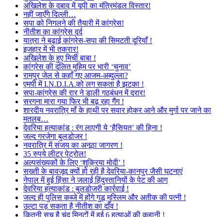
अखिलेश के दबाव में यूपी का मंत्रिमंडल विस्तार!
नहीं जाएँगे दिल्ली…
सपा को निगलने की तैयारी में कांग्रेस!
नीतीश का कांग्रेस दर्द
यात्रा ने बढ़ाई कांग्रेस-सपा की सिमटती दूरियाँ !
इजहार में भी तकरार!
अखिलेश के हुए मिर्ची बाबा !
कांग्रेस की दलित मुहिम पर भारी ‘चुनाव’
रामपुर जेल से कहाँ गए आजम-अब्दुल्ला?
एमपी में I.N.D.I.A.को लग सकता है झटका !
सपा-कांग्रेस की रार ने डाली गठबंधन में दरार!
सरगना मारा गया फिर भी बढ़ रहा गैंग !
शारदीय नवरात्रि माँ के हाथी पर सवार होकर आने और मुर्गा पर जाने का
मतलब…
देवरिया हत्याकांड : रंग लाएगी ये ‘हैसियत’ की हिना !
जल्द गरजेगा बुलडोजर !
नवरात्रि में संजय का अनूठा जागरण !
35 रुपये लीटर पेट्रोल!
अल्पसंख्यकों के लिए ‘शुक्रिया मोदी’ !
सख्ती के बावजूद क्यों हो रही है देवरिया-कानपुर जैसी घटनाएं
नेपाल में हुई हिंसा ने जलाई हिंदुस्तानियों के पेट की आग
देवरिया हत्याकांड : बुलडोजरी कार्रवाई !
जल्द ही पुलिस कब्जे में होंगे गुडू मुस्लिम और अतीक की पत्नी !
उल्टा पड़ सकता है नीतीश का दाँव !
कितनी सच है चंद मिनटों में हुई 6 हत्याओं की कहानी !