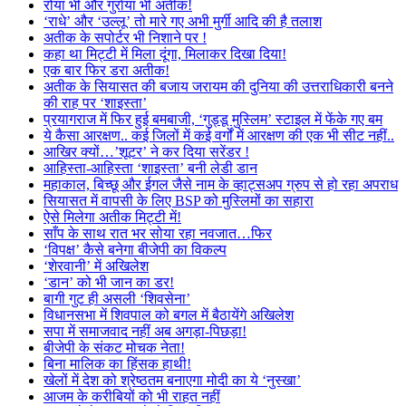
रोया भी और गुर्राया भी अतीक!
‘राधे’ और ‘उल्लू’ तो मारे गए अभी मुर्गी आदि की है तलाश
अतीक के सपोर्टर भी निशाने पर !
कहा था मिट्टी में मिला दूंगा, मिलाकर दिखा दिया!
एक बार फिर डरा अतीक!
अतीक के सियासत की बजाय जरायम की दुनिया की उत्तराधिकारी बनने
की राह पर ‘शाइस्ता’
प्रयागराज में फिर हुई बमबाजी, ‘गुड्डू मुस्लिम’ स्टाइल में फेंके गए बम
ये कैसा आरक्षण.. कई जिलों में कई वर्गों में आरक्षण की एक भी सीट नहीं..
आखिर क्यों…’शूटर’ ने कर दिया सरेंडर !
आहिस्ता-आहिस्ता ‘शाइस्ता’ बनी लेडी डान
महाकाल, बिच्छू और ईगल जैसे नाम के व्हाट्सअप ग्रुप से हो रहा अपराध
सियासत में वापसी के लिए BSP को मुस्लिमों का सहारा
ऐसे मिलेगा अतीक मिट्टी में!
साँप के साथ रात भर सोया रहा नवजात…फिर
‘विपक्ष’ कैसे बनेगा बीजेपी का विकल्प
‘शेरवानी’ में अखिलेश
‘डान’ को भी जान का डर!
बागी गुट ही असली ‘शिवसेना’
विधानसभा में शिवपाल को बगल में बैठायेंगे अखिलेश
सपा में समाजवाद नहीं अब अगड़ा-पिछड़ा!
बीजेपी के संकट मोचक नेता!
बिना मालिक का हिंसक हाथी!
खेलों में देश को श्रेष्ठतम बनाएगा मोदी का ये ‘नुस्खा’
आजम के करीबियों को भी राहत नहीं