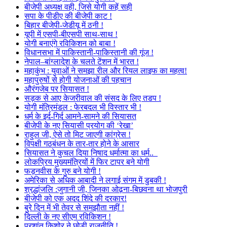
बीजेपी अध्यक्ष वही, जिसे योगी कहें सही
सपा के पीडीए की बीजेपी काट !
बिहार बीजेपी-जेडीयू में ठनी !
यूपी में एसपी-बीएसपी साथ-साथ !
योगी बनाएंगे रविकिशन को बाबा !
विधानसभा में पाकिस्तानी-पाकिस्तानी की गूंज !
नेपाल–बांग्लादेश के चलते टेंशन में भारत !
महाकुंभ : युवाओं ने समझा रील और रियल लाइफ का महत्व!
महापुरुषों से होगी योजनाओं की पहचान
औरंगजेब पर सियासत !
सड़क से आए केजरीवाल की संसद के लिए तडप !
योगी मंत्रिमंडल : फेरबदल भी विस्तार भी !
धर्म के इर्द-गिर्द आमने-सामने की सियासत
बीजेपी के नए सियासी प्रयोग की ‘रेखा’
राहुल जी, ऐसे तो मिट जाएगी कांग्रेस !
विपक्षी गठबंधन के तार-तार होने के आसार
सियासत ने कुचल दिया निषाद धर्मात्मा का धर्म..
लोकप्रिय मुख्यमंत्रियों में फिर टापर बने योगी
फड़नवीस के गुरु बने योगी !
अमेरिका से अधिक आबादी ने लगाई संगम में डुबकी !
श्रद्धांजलि :जुगानी जी, जिनका ओढ़ना-बिछवना था भोजपुरी
बीजेपी को एक अदद शिंदे की दरकार!
बुरे दिन में भी तेवर से समझौता नहीं !
दिल्ली के नए सीएम रविकिशन !
प्रशांत किशोर ने छोड़ी राजनीति !