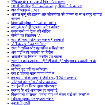
278 घंटे के बाद मलबे से जिंदा मिला शख्स
UP में शिक्षामित्रों की बल्ले-बल्ले, हुए शिक्षकों के बराबर!
अब गोरखपुर में IIM !
अकाल मृत्यु को टालना और लोकमंगल की कामना के साथ रुद्र महायज्ञ
सम्पन्न
विपक्ष की भूमिका में ‘पक्ष’ का सांसद
लालू के आते ही ‘तूफान’ बनेगा बवंडर
बजरंगबली को रेलवे की नोटिस
बीजेपी का विटामिन ‘A’
सपा की राह में रोड़ा बन सकते हैं ब्राह्मण!
योगी के सपनों का ‘सम्मिट’
सपा के सचिव और महासचिव में छिड़ी रार
अब पार्टी में ही ‘स्वामी’ का विरोध
अखिलेश का निशाना, तस्वीर एक बहाना
साल भर की बजाय छः महीने ही क्यों रहेंगे पाँचूराम बार काउंसिल के
अध्यक्ष?
आखिर डर क्यों गए अखिलेश
क्या है वैश्विक मंत्र बताया योगी ने
इन हथियारों के सहारे बीजेपी बनाएगी 24 में सरकार!
यात्रियों को लगेगा रोडवेज का करंट
रेल इंजनों पर लिखा होगा ‘गोरखपुर’
मुख्तार के भाई अफजाल हुए भाजपाई!
फिल्मवालों होशियार : बचना होगा धर्म सेंसर बोर्ड की ‘कैंची’ से
माफिया मुख्तार पर गहराता संकट
कुश्ती में कुश्ती