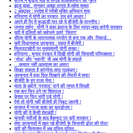
सीएम ने बुढ़िया माई से लगाई लोककल्याण की गुहार
झाड़ू बाबा.. सुनकर अच्छा लगता है-महेश शुक्ल
2 अक्टूबर : प्रदेश में गरीबी मुक्ति अभियान शुरू
हरियाणा में योगी का प्रचार, राम बने आधार !
अपने ही पैर में कुल्हाड़ी मार रहे ये बीजेपी के माननीय !
जनता दर्शन : योगी ने कहा इलाज के लिए भरपूर मदद करेगी सरकार
यूपी में दलितों को सहेजने उतरे ‘चिराग’
सीएम योगी के भावनात्मक प्रयोग से बना एक और रिकार्ड…
यूपी विधानसभा उपचुनाव : राहत में बीजेपी !
मिलावटखोरी पर मुख्यमंत्री योगी सख्त !
हरियाणा : चुनाव प्रचार में दिखी योगी की सियासी परिपक्वता !
‘भोलू’ और ‘भवानी’ भी अब योगी के हवाले
…कमतर नहीं आध्यात्म का असर!
बिखर सकता है कांग्रेस-सपा गठबंधन !
उपचुनाव में बड़ा दिल दिखाने की तैयारी में सपा!
बीजेपी के हुए राजा भैया !
माता के बहाने ‘प्रसाद’ पाने की जुगत में विपक्षी
एक बार फिर ठगे गए शिवपाल !
केशव पर फिर भारी पड़े योगी !
ऐसे तो योगी नहीं बीजेपी ही निबट जाएगी !
करहल में गरजा बाबा का बुलडोजर !
योगी की ये कैसी घेराबंदी !
चुनावी नतीजों के बाद बैकफुट पर यूपी सरकार !
क्या उपचुनावों में खुल गई बीजेपी के सियासी ढोल की पोल!
यूपी की सियासत में अब दलित-दलित..