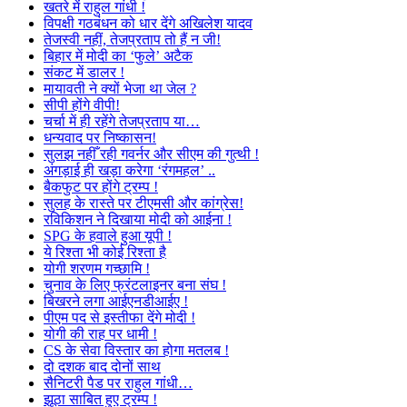
खतरे में राहुल गांधी !
विपक्षी गठबंधन को धार देंगे अखिलेश यादव
तेजस्वी नहीं, तेजप्रताप तो हैं न जी!
बिहार में मोदी का ‘फुले’ अटैक
संकट में डालर !
मायावती ने क्यों भेजा था जेल ?
सीपी होंगे वीपी!
चर्चा में ही रहेंगे तेजप्रताप या…
धन्यवाद पर निष्कासन!
सुलझ नहीँ रही गवर्नर और सीएम की गुत्थी !
अंगड़ाई ही खड़ा करेगा ‘रंगमहल’ ..
बैकफुट पर होंगे ट्रम्प !
सुलह के रास्ते पर टीएमसी और कांग्रेस!
रविकिशन ने दिखाया मोदी को आईना !
SPG के हवाले हुआ यूपी !
ये रिश्ता भी कोई रिश्ता है
योगी शरणम गच्छामि !
चुनाव के लिए फ्रंटलाइनर बना संघ !
बिखरने लगा आईएनडीआईए !
पीएम पद से इस्तीफा देंगे मोदी !
योगी की राह पर धामी !
CS के सेवा विस्तार का होगा मतलब !
दो दशक बाद दोनों साथ
सैनिटरी पैड पर राहुल गांधी…
झूठा साबित हुए ट्रम्प !