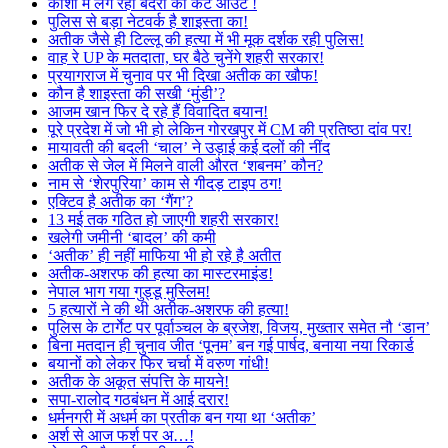
काशी में लग रहा बंदरों का कट आउट !
पुलिस से बड़ा नेटवर्क है शाइस्ता का!
अतीक जैसे ही टिल्लू की हत्या में भी मूक दर्शक रही पुलिस!
वाह रे UP के मतदाता, घर बैठे चुनेंगे शहरी सरकार!
प्रयागराज में चुनाव पर भी दिखा अतीक का खौफ!
कौन है शाइस्ता की सखी ‘मुंडी’?
आजम खान फिर दे रहे हैं विवादित बयान!
पूरे प्रदेश में जो भी हो लेकिन गोरखपुर में CM की प्रतिष्ठा दांव पर!
मायावती की बदली ‘चाल’ ने उड़ाई कई दलों की नींद
अतीक से जेल में मिलने वाली औरत ‘शबनम’ कौन?
नाम से ‘शेरपुरिया’ काम से गीदड़ टाइप ठग!
एक्टिव है अतीक का ‘गैंग’?
13 मई तक गठित हो जाएगी शहरी सरकार!
खलेगी जमीनी ‘बादल’ की कमी
‘अतीक’ ही नहीं माफिया भी हो रहे है अतीत
अतीक-अशरफ की हत्या का मास्टरमाइंड!
नेपाल भाग गया गुड्डू मुस्लिम!
5 हत्यारों ने की थी अतीक-अशरफ की हत्या!
पुलिस के टार्गेट पर पूर्वाञ्चल के ब्रजेश, विजय, मुख्तार समेत नौ ‘डान’
बिना मतदान ही चुनाव जीत ‘पूनम’ बन गई पार्षद, बनाया नया रिकार्ड
बयानों को लेकर फिर चर्चा में वरुण गांधी!
अतीक के अकूत संपत्ति के मायने!
सपा-रालोद गठबंधन में आई दरार!
धर्मनगरी में अधर्म का प्रतीक बन गया था ‘अतीक’
अर्श से आज फर्श पर अ…!