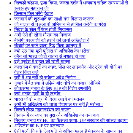
खिचड़ी चढ़ाया, पूजा किया, जनता दर्शन में धन्यवाद सहित समस्याओं से
रूबरू हुए महाराज जी
किसान फिर भरेंगे हुंकार
जलमार्ग की शुरुआत का साक्षी गंगा विलास क्रूज
जो यात्रा से न हुआ वो अभियान से हासिल करेगी कांग्रेस
निवेश के खेल में फेल होती सियासत
अभी ऐसे ही रहेगा मौसम का मिजाज
बीजेपी प्रत्याशी को हराने की ठानी अखिलेश ने
ऊंचाई पर रहने वाला गिद्ध मिला कानपुर में
क्यों उठ गया यूपी पुलिस से अखिलेश का भरोसा
कौन जो भारत जोड़ो यात्रा से मशहूर हो गया
बड़े प्रदेश में राहुल की छोटी यात्रा
कासगंज में करंट का कहर, पोल पर लाइनमैन और ट्रेन की बोगी पर
वेंडर जिंदा जले
यूपी में अब नहीं हो सकेगा अवैध निर्माण…
गुब्बारे में बैठ हवा में उड़िये और नीचे का नजारा लीजिये
लोकसभा चुनाव के लिए BJP की विशेष रणनीति
क्यों भटके ‘यूपी के दो लड़के’
भारत जोड़ो यात्रा में दिखा खडगे का मतलब
अभी भी अखिलेश को चाचा शिवपाल पर नहीं है भरोसा !
किसने तोड़ा महागठबंधन का सपना
निकाय में आरक्षण का मुद्दा और अखिलेश का नया दांव
निकाय चुनाव पर HC का फैसला आया, UP सरकार की सांसत बढ़ाया
अखिलेश का BJP पर पलटवार
ऐसी पत्नी जिसके लिए पति से अधिक महत्व है मेकअप के सामान का