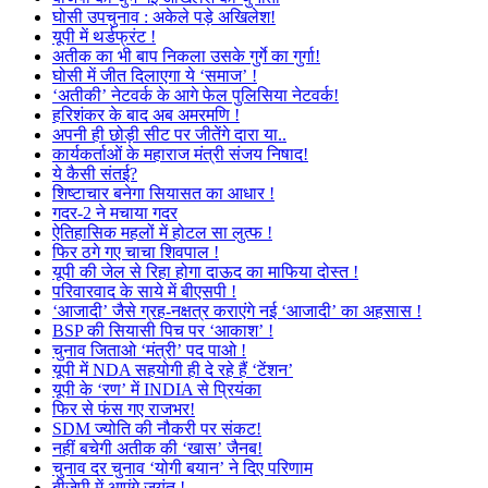
घोसी उपचुनाव : अकेले पड़े अखिलेश!
यूपी में थर्डफ्रंट !
अतीक का भी बाप निकला उसके गुर्गे का गुर्गा!
घोसी में जीत दिलाएगा ये ‘समाज’ !
‘अतीकी’ नेटवर्क के आगे फेल पुलिसिया नेटवर्क!
हरिशंकर के बाद अब अमरमणि !
अपनी ही छोड़ी सीट पर जीतेंगे दारा या..
कार्यकर्ताओं के महाराज मंत्री संजय निषाद!
ये कैसी संतई?
शिष्टाचार बनेगा सियासत का आधार !
गदर-2 ने मचाया गदर
ऐतिहासिक महलों में होटल सा लुत्फ !
फिर ठगे गए चाचा शिवपाल !
यूपी की जेल से रिहा होगा दाऊद का माफिया दोस्त !
परिवारवाद के साये में बीएसपी !
‘आजादी’ जैसे ग्रह-नक्षत्र कराएंगे नई ‘आजादी’ का अहसास !
BSP की सियासी पिच पर ‘आकाश’ !
चुनाव जिताओ ‘मंत्री’ पद पाओ !
यूपी में NDA सहयोगी ही दे रहे हैं ‘टेंशन’
यूपी के ‘रण’ में INDIA से प्रियंका
फिर से फंस गए राजभर!
SDM ज्योति की नौकरी पर संकट!
नहीं बचेगी अतीक की ‘खास’ जैनब!
चुनाव दर चुनाव ‘योगी बयान’ ने दिए परिणाम
बीजेपी में आएंगे जयंत !