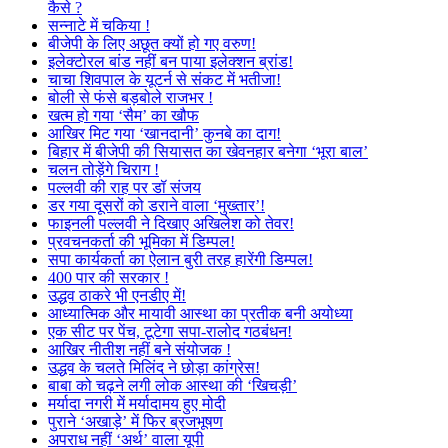
कैसे ?
सन्नाटे में चकिया !
बीजेपी के लिए अछूत क्यों हो गए वरुण!
इलेक्टोरल बांड नहीं बन पाया इलेक्शन ब्रांड!
चाचा शिवपाल के यूटर्न से संकट में भतीजा!
बोली से फंसे बड़बोले राजभर !
खत्म हो गया ‘सैम’ का खौफ
आखिर मिट गया ‘खानदानी’ कुनबे का दाग!
बिहार में बीजेपी की सियासत का खेवनहार बनेगा ‘भूरा बाल’
चलन तोड़ेंगे चिराग !
पल्लवी की राह पर डॉ संजय
डर गया दूसरों को डराने वाला ‘मुख्तार’!
फाइनली पल्लवी ने दिखाए अखिलेश को तेवर!
प्रवचनकर्ता की भूमिका में डिम्पल!
सपा कार्यकर्ता का ऐलान बुरी तरह हारेंगी डिम्पल!
400 पार की सरकार !
उद्धव ठाकरे भी एनडीए में!
आध्यात्मिक और मायावी आस्था का प्रतीक बनी अयोध्या
एक सीट पर पेंच, टूटेगा सपा-रालोद गठबंधन!
आखिर नीतीश नहीं बने संयोजक !
उद्धव के चलते मिलिंद ने छोड़ा कांग्रेस!
बाबा को चढ़ने लगी लोक आस्था की ‘खिचड़ी’
मर्यादा नगरी में मर्यादामय हुए मोदी
पुराने ‘अखाड़े’ में फिर ब्रजभूषण
अपराध नहीं ‘अर्थ’ वाला यूपी