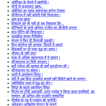
अमेरिका के कब्जे में खामेनेई !
योगी से कड़वाहट खत्म..
अमेरिका का घमंड चकनाचूर करेगा तेजस!
योगीराज में नहीं चलेगी ऐसी सियासत !
आम हुआ खास
विश्वास को भी नहीं हो रहा विश्वास कि ..
सीनियरों के रहते जूनियर राजीव का डीजीपी बनना!
वाल पेंटिंग की सियासत !
डलझील बनाम नैनीझील
संजय ने फिर दी सियासी घुड़की !
फिर कोरोना की दस्तक, दिल्ली में अलर्ट
मिठाइयों पर भी पाक युद्ध का असर !
नौतपा तो नहीं तपा!
पाक से अधिक खतरनाक हैं ये दुश्मन !
सीजफायर पर घिरी सरकार !
वहाँ राफेल की दहशत तो यहाँ बुलडोजर की !
सीजफायर पर संशय !
जारी है आपरेशन सिंदूर !
यूपी में अब बिना लाइसेंस कत्तई नहीं बिकेंगे खाने के सामान
ज्योतिषीय नजर में युद्ध का योग !
सिंदूर के बदले आपरेशन सिंदूर
फिल्म एवं टीवी अकादमी, उत्तर प्रदेश ने किया कला श्रमिकों का
सम्मान, डॉ अनिल और राजवीर सम्मानित
नीतीश के गढ़ में प्रशांत की चुनौती!
अंबेडकर-अखिलेश पोस्टर के मायने