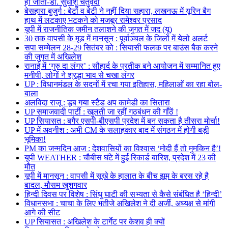
हो जाता-डॉ. सुधांशु चतुर्वेदी
बेसहारा बुजुर्ग : बेटों व बेटी ने नहीं दिया सहारा, लखनऊ में यूरिन बैग
हाथ में लटकाए भटकने को मजबूर रामेश्वर प्रसाद
यूपी में राजनीतिक जमीन तलाशने की जुगत में जद (यू)
30 तक वापसी के मूड में मानसून : पूर्वाञ्चल के जिलों में येलो अलर्ट
सपा सम्मेलन 28-29 सितंबर को : सियासी फलक पर बाउंस बैक करने
की जुगत में अखिलेश
रानाई में ‘गुरु दा लंगर’ : सौहार्द के प्रतीक बने आयोजन में सम्मानित हुए
मनीषी, लोगों ने श्रद्धा भाव से चखा लंगर
UP : विधानमंडल के सदनों में रचा गया इतिहास, महिलाओं का रहा बोल-
बाला
अलविदा राजू : डूब गया स्टैंड अप कामेडी का सितारा
UP समाजवादी पार्टी : खुलती जा रहीं गठबंधन की गाँठें !
UP सियासत : बगैर एसपी-बीएसपी प्रदेश में बन सकता है तीसरा मोर्चा!
UP में अवनीश : अभी CM के सलाहकार बाद में संगठन में होगी बड़ी
भूमिका!
PM का जन्मदिन आज : देशवासियों का विश्वास ‘मोदी हैं तो मुमकिन है’!
यूपी WEATHER : चौबीस घंटे में हुई रिकार्ड बारिश, प्रदेश में 23 की
मौत
यूपी में मानसून : वापसी में सूखे के हालात के बीच झूम के बरस रहे है
बादल, मौसम खुशगवार
हिन्दी दिवस पर विशेष : सिंधु घाटी की सभ्यता से कैसे संबंधित है ‘हिन्दी’
विधानसभा : चाचा के लिए भतीजे अखिलेश ने दी अर्जी, अध्यक्ष से मांगी
आगे की सीट
UP सियासत : अखिलेश के टार्गेट पर केशव ही क्यों