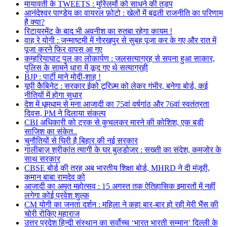
मायावती के TWEETS : मुस्लिमों को साधने की तड़प
आनंदेश्वर पाण्डेय का वायरल फ़ोटो : खेलों में बढ़ती राजनीति का परिणाम
है क्या?
रिटायरमेंट के बाद भी अवनीश का रुतबा रहेगा कायम !
वाह रे योगी : जन्माष्टमी में गोरखपुर से सुबह पूजा कर के गए और रात में
पूजा करने फिर वापस आ गए
कम्हरियाघाट पुल का लोकार्पण : जलसत्याग्रह से सपना हुआ साकार,
पुलिस के सामने धारा में कूद गए थे सत्याग्रही
BJP : पार्टी माने मोदी-शाह !
यूपी कैबिनेट : सरकार ईको टूरिज़्म को लेकर गंभीर, बनेगा बोर्ड, कई
नीतियों में होगा सुधार
देश में धूमधाम से मना आजादी का 75वां वर्षगांठ और 76वां स्वतंत्रता
दिवस, PM ने दिलाया संकल्प
CBI अधिकारी को ट्रक से कुचलकर मारने की कोशिश, एक बड़ी
साजिश का संकेत..
चुनौतियों से घिरी है बिहार की नई सरकार
गालीबाज़ श्रीकांत त्यागी के घर बुलडोजर : सख्ती का संदेश, कमजोर के
साथ सरकार
CBSE बोर्ड की तरह अब भारतीय शिक्षा बोर्ड, MHRD ने दी मंजूरी,
कमान बाबा रामदेव को
आजादी का अमृत महोत्सव : 15 अगस्त तक ऐतिहासिक इमारतों में नहीं
लगेगा कोई प्रवेश शुल्क
CM योगी का जनता दर्शन : महिला ने कहा बार-बार हो रही मेरी भैंस की
चोरी रोकिए महाराज
उत्तर प्रदेश हिन्दी संस्थान का सर्वोच्च ‘भारत भारती सम्मान’ दिल्ली के