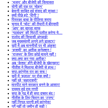
‘भजन’ और बीजेपी की सियासत
योगी की राह पर ‘मोहन’
बेमानी साबित हुई संसद की सुरक्षा !
क्यों पीछे हटे ‘योगी’?
पियरका बाबा के पीलिया श्राप
चुनाव में ‘चोट’ की तैयारी में बीएसपी
‘आप’ का सूपड़ा साफ
‘गठबंधन’ की मिट्टी पलीत करेगा ये…
रालोद की सियासी अंगड़ाई!
जब मुख्यमंत्री लगने लगे डाक्टर?
यूपी में अब माननीयों पर भी अंकुश!
‘हाशमी’ का अतीक कनेक्शन !
‘राजभर’ के लिए कोई मायने नहीं !
क्या-क्या कर गया अतीक?
अब ‘केशव’ होंगे बीजेपी के खेवनहार!
नीतीश ने मिलाया बीजेपी से हाथ !
सपा-कांग्रेस रार का सच !
यूपी में ‘हलाल’ पर रोक क्यों !
नहीं रहे ‘सहाराश्री’
मारपीट माने सरकार बनने के आसार!
राममय हुई राम नगरी
सपा के गढ़ में ही सपा दफ्तर बंद !
नीतीश के लिए चिराग का ‘ट्रम्प’
नहीं निगल पाएगी हमें कांग्रेस!
गुर्गे नहीं तो जमीन ही सही !