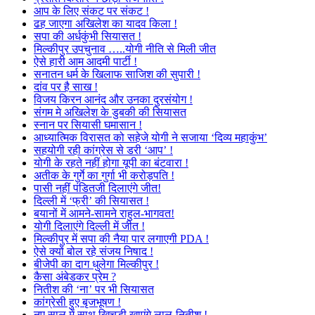
आप के लिए संकट पर संकट !
ढह जाएगा अखिलेश का यादव किला !
सपा की अर्धकुंभी सियासत !
मिल्कीपुर उपचुनाव …..योगी नीति से मिली जीत
ऐसे हारी आम आदमी पार्टी !
सनातन धर्म के खिलाफ साजिश की सुपारी !
दांव पर है साख !
विजय किरन आनंद और उनका दुरसंयोग !
संगम मे अखिलेश के डुबकी की सियासत
स्नान पर सियासी घमासान !
आध्यात्मिक विरासत को सहेजे योगी ने सजाया ‘दिव्य महाकुंभ’
सहयोगी रही कांग्रेस से डरी ‘आप’ !
योगी के रहते नहीं होगा यूपी का बंटवारा !
अतीक के गुर्गे का गुर्गा भी करोड़पति !
पासी नहीं पंडितजी दिलाएंगे जीत!
दिल्ली में ‘फ्री’ की सियासत !
बयानों में आमने-सामने राहुल-भागवत!
योगी दिलाएंगे दिल्ली में जीत !
मिल्कीपुर में सपा की नैया पार लगाएगी PDA !
ऐसे क्यों बोल रहे संजय निषाद !
बीजेपी का दाग धुलेगा मिल्कीपुर !
कैसा अंबेडकर प्रेम ?
नितीश की ‘ना’ पर भी सियासत
कांग्रेसी हुए बृजभूषण !
नए साल में साथ खिचड़ी खाएंगे लालू-नितीश !