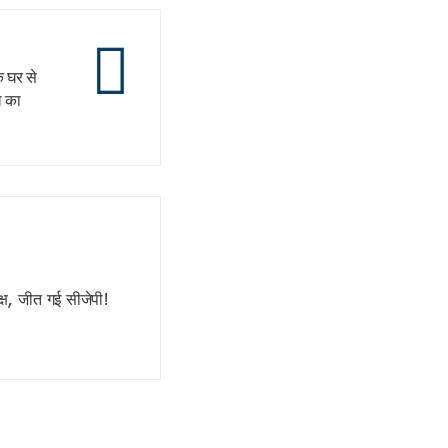
े घर से
ि का
्ष, जीत गई सीजेपी!