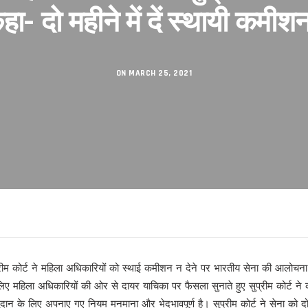
हा- दो महीने में दें स्थायी कमीश
सकुशल संपन्न।
िनेमा महोत्सव का शुभारंभ
शंकराचार्य अब नहीं, आखिर क्यों ?
ON MARCH 25, 2021
 का तलाक !
 से
गी पार!
रीम कोर्ट ने महिला अधिकारियों को स्थाई कमीशन न देने पर भारतीय सेना की आलोचन
ए महिला अधिकारियों की ओर से दायर याचिका पर फैसला सुनाते हुए सुप्रीम कोर्ट न
रहा है’ से परिचित हुए लोग
ान के लिए अपनाए गए नियम मनमाना और भेदभावपूर्ण है। सुप्रीम कोर्ट ने सेना को द