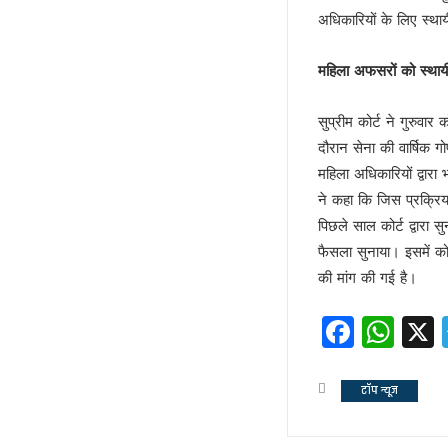
अज़हर उगलेगा डान की सच्चाई !
अधिकारियों के लिए स्था
अतीक की बीबी पर मेहरबान कौन ?
पीडीए के नए अर्थ की सियासत !
महिला अफसरों को स्‍थायी
लोकपाल या शौकपाल!
सुप्रीम कोर्ट ने गुरुव
बिहार में फिर छले गए मुस्लिम
दौरान सेना की वार्षिक ग
फिर अलग हुए राजभर !
महिला अधिकारियों द्वारा
सपा नहीं लड़ेगी पंचायत चुनाव!
ने कहा कि जिस प्रक्रिया
योगी की बाल्मीकि चाल में फंसे अखिले
पिछले साल कोर्ट द्वारा
चुनाव की घोषणा और मायावती का ऐला
फैसला सुनाया। इसमें कोर
विजन-2047 का हिस्सा है ‘वन नेशन 
की मांग की गई है।
देश में नेपाल जैसे हालात की आशंका !
केशव का संकेत !
Faceb
Wh
भाजपाई होते-होते रह गए शिवपाल!
बुरे दौर में नेपाल !
टॉप न्यूज
BSP का सियासी रिस्टार्ट!
संकट में एनडीए !