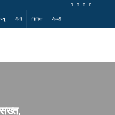
व्यू
टीवी
विविधा
गैलरी
 सख्त,