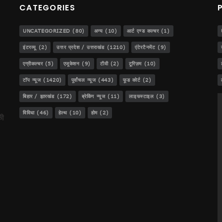
CATEGORIES
UNCATEGORIZED
(80)
अन्य
(10)
आर्ट एण्ड कल्चर
(1)
ेजस!
इंटरव्यू
(2)
उत्तर प्रदेश / उत्तराखंड
(1210)
एंटेरटैनमेंट
(9)
एग्रीकल्चर
(5)
एजूकेशन
(9)
टीवी
(2)
टूरिज़म
(10)
टॉप न्यूज
(1420)
पूर्वांचल न्यूज
(443)
फूड कोर्ट
(2)
..
बिहार / झारखंड
(172)
ब्रेकिंग न्यूज
(11)
लाइफस्टाइल
(3)
डीजीपी बनना!
विविधा
(46)
हेल्थ
(10)
होम
(2)
की
ट