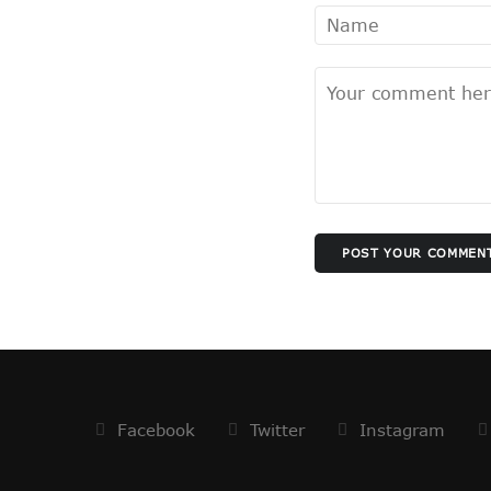
धन्यवाद पर निष्कासन!
सुलझ नहीँ रही गवर्नर और सीएम की गुत
अंगड़ाई ही खड़ा करेगा ‘रंगमहल’ ..
बैकफुट पर होंगे ट्रम्प !
सुलह के रास्ते पर टीएमसी और कांग्रे
रविकिशन ने दिखाया मोदी को आईना !
SPG के हवाले हुआ यूपी !
ये रिश्ता भी कोई रिश्ता है
POST YOUR COMMEN
योगी शरणम गच्छामि !
चुनाव के लिए फ्रंटलाइनर बना संघ !
बिखरने लगा आईएनडीआईए !
पीएम पद से इस्तीफा देंगे मोदी !
योगी की राह पर धामी !
CS के सेवा विस्तार का होगा मतलब !
Facebook
Twitter
Instagram
दो दशक बाद दोनों साथ
सैनिटरी पैड पर राहुल गांधी…