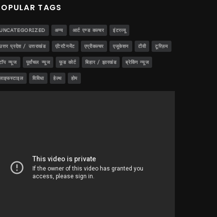
POPULAR TAGS
UNCATEGORIZED
अन्य
आर्ट एण्ड कल्चर
इंटरव्यू
उत्तर प्रदेश / उत्तराखंड
एंटेरटैनमेंट
एग्रीकल्चर
एजूकेशन
टीवी
टूरिज़म
टॉप न्यूज
पूर्वांचल न्यूज
फूड कोर्ट
बिहार / झारखंड
ब्रेकिंग न्यूज
लाइफस्टाइल
विविधा
हेल्थ
होम