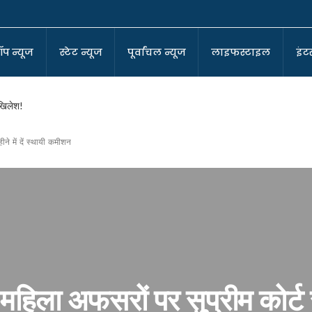
ॉप न्यूज
स्टेट न्यूज
पूर्वांचल न्यूज
लाइफस्टाइल
इंटर
अखिलेश!
ीने में दें स्थायी कमीशन
-कोआर्डिनेटर
ा बने सुर्वेंदु!
ा घर !
पर बीजेपी!
ं महिला अफसरों पर सुप्रीम कोर्ट
?