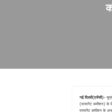
फिर भाई ने छोड़ा साथ !
क
गोरखपुर में बार काउंसिल का चुनाव 
ज्योतिर्विद नरेंद्र ने किया गोरखपुर स
स्वामी अविमुक्तेश्वरानंद विवाद पहले 
यूपी राज्य महिला आयोग की उपाध्यक्ष
दो दिवसीय सिनेमा महोत्सव 21 जनवरी
मुंबई हुई पराई!
सियासी गेम चेंजर एक्सप्रेसवे !
बंद होगा यमुना एक्सप्रेसवे !
डबल इनकम बना जंजाल !
एनडीए से फिर अलग होंगे नीतीश!
बुलडोजर की जद में खेसारी !
सीमांचल की सीमा तय करेगा AIMIM
जातीय पतवार से INDIA की नईया हो
नई दिल्ली(एजेंसी)-
सुप्
योगी के पप्पू, अप्पू और टप्पू !
(परमानेंट कमीशन) के लि
गोरखपुर पुस्तक महोत्सव : ‘पंडान जल 
परमानेंट कमीशन के अनुद