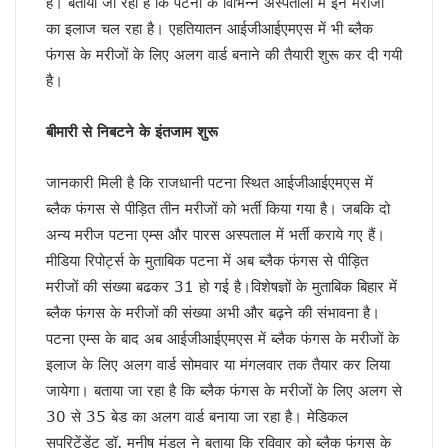
है। बताया जा रहा है कि पटना के विभिन्न अस्पतालों में इन मरीजों
केशव का संकेत !
का इलाज चल रहा है। एहतियातन आईजीआईएमएस में भी ब्लैक
भाजपाई होते-होते रह गए शिवपाल!
फंगस के मरीजों के लिए अलग वार्ड बनाने की तैयारी शुरू कर दी गयी
बुरे दौर में नेपाल !
है।
BSP का सियासी रिस्टार्ट!
संकट में एनडीए !
कृषि होगा विकास का आधार!
बीमारी से निबटने के इंतजाम शुरू
अशान्ति फैलाने की कोशिश में ट्रम्प !
भ्रष्टाचार पर चला योगी चाबुक !
जानकारी मिली है कि राजधानी पटना स्थित आईजीआईएमएस में
चूक तो हो ही गई !
ब्लैक फंगस से पीड़ित तीन मरीजों को भर्ती किया गया है। जबकि दो
कश्मीर विवाद सुलझाने को तैयार पाक !
अन्य मरीज पटना एम्स और पारस अस्पताल में भर्ती कराये गए हैं।
रिटायर नहीं होंगे!
मीडिया रिपोर्ट्स के मुताबिक पटना में अब ब्लैक फंगस से पीड़ित
कांग्रेसी खेवनहार पप्पू और केके!
एक मुद्दे पर दो फाड़ हुआ विपक्ष !
मरीजों की संख्या बढकर 31 हो गई है।विशेषज्ञों के मुताबिक बिहार में
खतरे में राहुल गांधी !
ब्लैक फंगस के मरीजों की संख्या अभी और बढ़ने की संभावना है।
विपक्षी गठबंधन को धार देंगे अखिलेश यादव
पटना एम्स के बाद अब आईजीआईएमएस में ब्लैक फंगस के मरीजों के
तेजस्वी नहीं, तेजप्रताप तो हैं न जी!
इलाज के लिए अलग वार्ड सोमवार या मंगलवार तक तैयार कर लिया
बिहार में मोदी का ‘फुले’ अटैक
जायेगा। बताया जा रहा है कि ब्लैक फंगस के मरीजों के लिए अलग से
संकट में डालर !
30 से 35 बेड का अलग वार्ड बनाया जा रहा है। मेडिकल
मायावती ने क्यों भेजा था जेल ?
सीपी होंगे वीपी!
सुपरिटेंडेंट डॉ. मनीष मंडल ने बताया कि रविवार को ब्लैक फंगस के