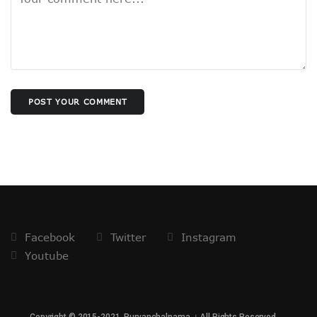
अंबेडकर-अखिलेश पोस्टर के मायने
फिर सुर्खियों में सीमा पार वाली सीमा !
पाक पर हमला अभी नहीं..
बीजेपी अध्यक्ष चयन में बड़ी बाधा !
सपा के सियासी मुद्दे में बदलाव !
रविकिशन तो कब के चले गए !
POST YOUR COMMENT
राहुल पर भड़कीं मायावती !
प्रशांत नहीं रहेंगे शांत !
मोदी की राह चलीं ममता!
योगी का फिर तारणहार बनेगा संघ!
बंगाल जीतने की बात यूँ ही नहीं की अमित शाह ने
बिहार में कांग्रेस का तेजस्वी दाँव !
वक्फ के चलते बिखर न जाए एनडीए !
संजय होंगे BJP के नए अध्यक्ष !
मन की बात का हनुमानकाइन्ड कौन?
Facebook
Twitter
Instagram
दौरा से लगा कयासों को विराम
Youtube
महाकुंभ में सबको फायदा, जानिए किसको हुआ नुकसान ?
इस्तीफा नही देंगे यूट्यूबर मनीष कश्यप!
यूपी में दुर्गंध-सुगंध पर भी सियासत
हुआ ऐलान, यूपी में तीसरी बार बीजेपी सरकार !
Copyright © 2015-2021. Purvanchalnama । All Rights Reserved.