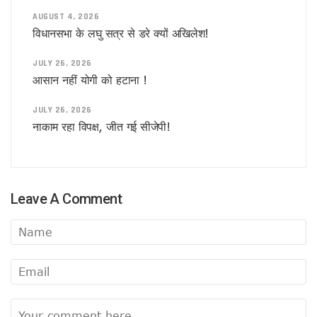
अमेरिका का घमंड चकनाचूर करेगा तेजस!
AUGUST 4, 2026
योगीराज में नहीं चलेगी ऐसी सियासत !
विधानसभा के लघु सत्र से डरे क्यों अखिलेश!
आम हुआ खास
विश्वास को भी नहीं हो रहा विश्वास कि ..
JULY 26, 2026
सीनियरों के रहते जूनियर राजीव का डीजीपी बनना!
आसान नहीं योगी को हटाना !
वाल पेंटिंग की सियासत !
डलझील बनाम नैनीझील
JULY 26, 2026
संजय ने फिर दी सियासी घुड़की !
नाकाम रहा विपक्ष, जीत गई सीजेपी!
फिर कोरोना की दस्तक, दिल्ली में अलर्ट
मिठाइयों पर भी पाक युद्ध का असर !
नौतपा तो नहीं तपा!
पाक से अधिक खतरनाक हैं ये दुश्मन !
सीजफायर पर घिरी सरकार !
Leave A Comment
वहाँ राफेल की दहशत तो यहाँ बुलडोजर की !
सीजफायर पर संशय !
जारी है आपरेशन सिंदूर !
यूपी में अब बिना लाइसेंस कत्तई नहीं बिकेंगे खाने के सामान
ज्योतिषीय नजर में युद्ध का योग !
सिंदूर के बदले आपरेशन सिंदूर
फिल्म एवं टीवी अकादमी, उत्तर प्रदेश ने किया कला श्रमिकों का सम्मान, डॉ
नीतीश के गढ़ में प्रशांत की चुनौती!