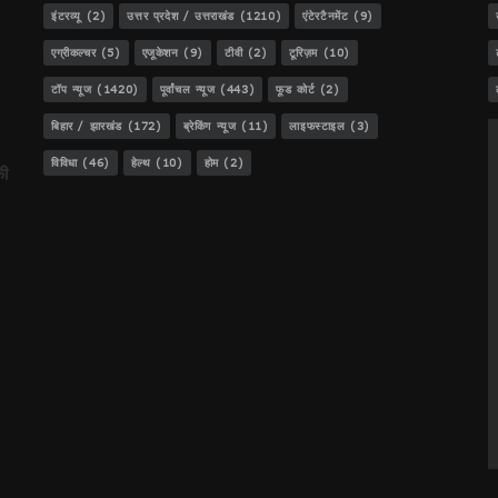
र की !
इंटरव्यू
(2)
उत्तर प्रदेश / उत्तराखंड
(1210)
एंटेरटैनमेंट
(9)
एग्रीकल्चर
(5)
एजूकेशन
(9)
टीवी
(2)
टूरिज़म
(10)
टॉप न्यूज
(1420)
पूर्वांचल न्यूज
(443)
फूड कोर्ट
(2)
िकेंगे खाने के सामान
बिहार / झारखंड
(172)
ब्रेकिंग न्यूज
(11)
लाइफस्टाइल
(3)
विविधा
(46)
हेल्थ
(10)
होम
(2)
की
श ने किया कला श्रमिकों का सम्मान, डॉ अनिल और राजवीर सम्मानित