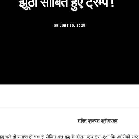
झूठा साबित हुए ट्रम्प !
सकुशल संपन्न।
िनेमा महोत्सव का शुभारंभ
ON JUNE 30, 2025
शंकराचार्य अब नहीं, आखिर क्यों ?
 का तलाक !
 से
गी पार!
 प्रकाश श्रीवास्तव
रहा है’ से परिचित हुए लोग
 भले ही समाप्त हो गया हो लेकिन इस युद्ध के दौरान कुछ ऐसा हुआ कि अमेरीकी राष्ट्रपत