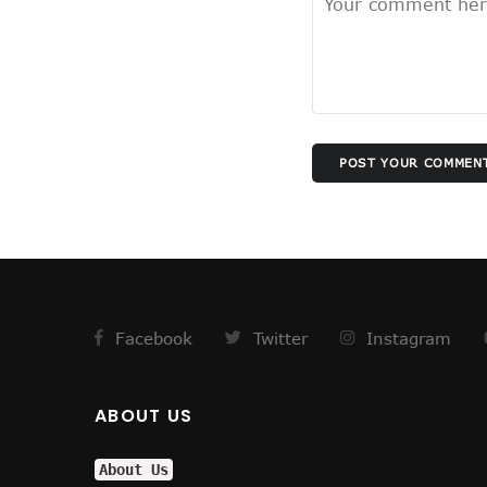
झूठा साबित हुए ट्रम्प !
अमेरिका के कब्जे में खामेनेई !
योगी से कड़वाहट खत्म..
अमेरिका का घमंड चकनाचूर करेगा त
योगीराज में नहीं चलेगी ऐसी सियासत !
POST YOUR COMMEN
आम हुआ खास
विश्वास को भी नहीं हो रहा विश्वास कि 
सीनियरों के रहते जूनियर राजीव का 
वाल पेंटिंग की सियासत !
डलझील बनाम नैनीझील
संजय ने फिर दी सियासी घुड़की !
Facebook
Twitter
Instagram
फिर कोरोना की दस्तक, दिल्ली में अलर्
मिठाइयों पर भी पाक युद्ध का असर !
नौतपा तो नहीं तपा!
ABOUT US
पाक से अधिक खतरनाक हैं ये दुश्मन !
सीजफायर पर घिरी सरकार !
About Us