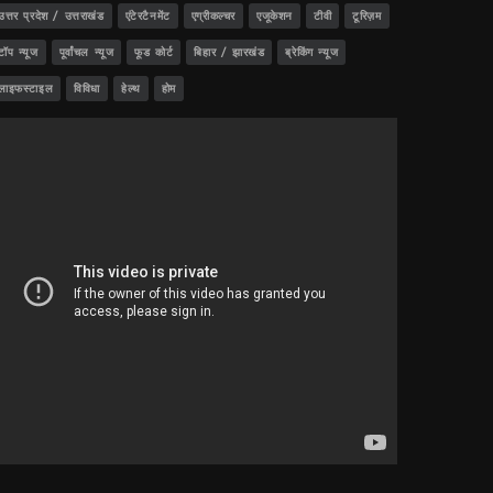
उत्तर प्रदेश / उत्तराखंड
एंटेरटैनमेंट
एग्रीकल्चर
एजूकेशन
टीवी
टूरिज़म
टॉप न्यूज
पूर्वांचल न्यूज
फूड कोर्ट
बिहार / झारखंड
ब्रेकिंग न्यूज
लाइफस्टाइल
विविधा
हेल्थ
होम