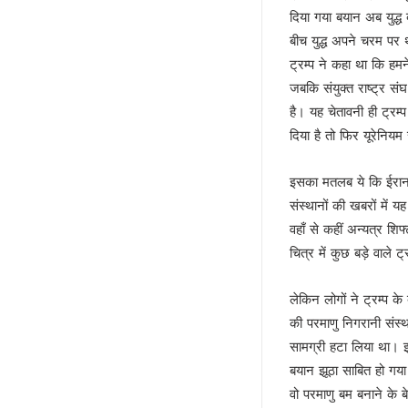
अज़हर उगलेगा डान की सच्चाई !
दिया गया बयान अब युद्ध
अतीक की बीबी पर मेहरबान कौन ?
बीच युद्ध अपने चरम पर 
पीडीए के नए अर्थ की सियासत !
ट्रम्प ने कहा था कि हम
लोकपाल या शौकपाल!
जबकि संयुक्त राष्ट्र स
है। यह चेतावनी ही ट्रम
बिहार में फिर छले गए मुस्लिम
दिया है तो फिर यूरेनिय
फिर अलग हुए राजभर !
सपा नहीं लड़ेगी पंचायत चुनाव!
इसका मतलब ये कि ईरान क
योगी की बाल्मीकि चाल में फंसे अखिले
संस्थानों की खबरों में 
चुनाव की घोषणा और मायावती का ऐला
वहाँ से कहीं अन्यत्र श
विजन-2047 का हिस्सा है ‘वन नेशन 
चित्र में कुछ बड़े वाले 
देश में नेपाल जैसे हालात की आशंका !
केशव का संकेत !
लेकिन लोगों ने ट्रम्प 
भाजपाई होते-होते रह गए शिवपाल!
की परमाणु निगरानी संस्
बुरे दौर में नेपाल !
सामग्री हटा लिया था। इस
BSP का सियासी रिस्टार्ट!
बयान झूठा साबित हो गया
संकट में एनडीए !
वो परमाणु बम बनाने के