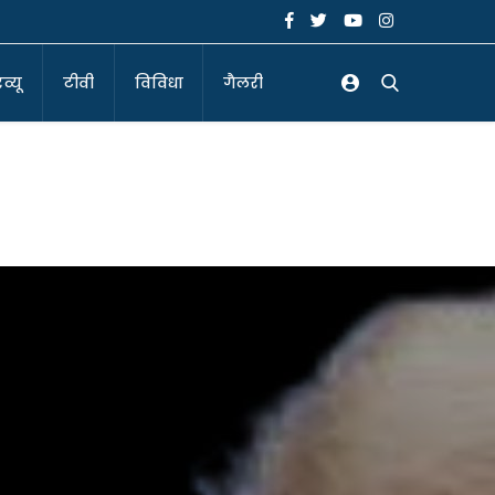
व्यू
टीवी
विविधा
गैलरी