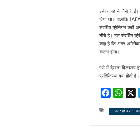
कृषि होगा विकास का आधार!
इसी वजह से जैसे ही ईरा
अशान्ति फैलाने की कोशिश में ट्रम्प !
दिया था। हालांकि IAEA
भ्रष्टाचार पर चला योगी चाबुक !
संवर्धित यूरेनियम कही 
चूक तो हो ही गई !
नीचे है। इस संवर्धित यू
कश्मीर विवाद सुलझाने को तैयार पाक 
कहा है कि अगर अमेरीका व
रिटायर नहीं होंगे!
करना होगा।
कांग्रेसी खेवनहार पप्पू और केके!
एक मुद्दे पर दो फाड़ हुआ विपक्ष !
ऐसे में देखना दिलचस्प 
खतरे में राहुल गांधी !
प्रतिक्रिया क्या होती है।
विपक्षी गठबंधन को धार देंगे अखिलेश 
Faceb
Wh
तेजस्वी नहीं, तेजप्रताप तो हैं न जी!
बिहार में मोदी का ‘फुले’ अटैक
संकट में डालर !
उत्तर प्रदेश / उत्तरा
मायावती ने क्यों भेजा था जेल ?
सीपी होंगे वीपी!
चर्चा में ही रहेंगे तेजप्रताप या…