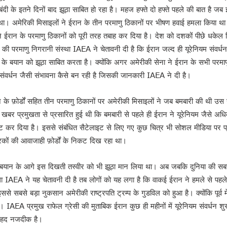
 बंदी के इतने दिनों बाद झूठा साबित हो रहा है। महज हफ्ते दो हफ्ते पहले की बात है
था। अमेरिकी मिसाइलों ने ईरान के तीन परमाणु ठिकानों पर भीषण हवाई हमला किया था।
ने ईरान के परमाणु ठिकानों को पूरी तरह तबाह कर दिया है। देश को दशकों पीछे धकेल
ंघ की परमाणु निगरानी संस्था IAEA ने चेतावनी दी है कि ईरान जल्द ही यूरेनियम संवर
्प के बयान को झूठा साबित करता है। क्योंकि अगर अमेरीकी सेना ने ईरान के सभी परमा
म संवर्धन जैसी संभावना कैसे बन रही है जिसकी जानकारी IAEA ने दी है।
े फ़ोर्डों सहित तीन परमाणु ठिकानों पर अमेरीकी मिसाइलों ने जब बमबारी की थी उस सम
श !
यह खबर प्रमुखता से प्रसारित हुई थी कि बमबारी से पहले ही ईरान ने यूरेनियम जैसे अ
न !
िफ्ट कर दिया है। इससे संबंधित सैटेलाइट से लिए गए कुछ चित्र भी सोशल मीडिया पर प
वन इलैक्शन’ : डॉ राजीव
ट्रकों की आवाजाही फ़ोर्डों के निकट दिख रहा था।
के बयान के आगे इस दिखती तस्वीर को भी झूठा मान लिया था। अब जबकि दुनिया की सबसे 
था IAEA ने यह चेतावनी दी है तब लोगों को यह लगा है कि वाकई ईरान ने हमले से पहले
से सबसे बड़ा नुकसान अमेरीकी राष्ट्रपति ट्रम्प के गुडविल को हुआ है। क्योंकि पूर्व में
। IAEA प्रमुख राफेल ग्रेसी की मुताबिक ईरान कुछ ही महीनों में यूरेनियम संवर्धन
 बेहद नजदीक है।