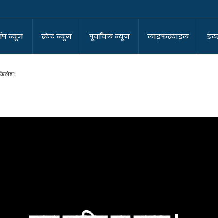
ॉप न्यूज
स्टेट न्यूज
पूर्वांचल न्यूज
लाइफस्टाइल
इंटर
अखिलेश!
-कोआर्डिनेटर
ा बने सुर्वेंदु!
ा घर !
पर बीजेपी!
?