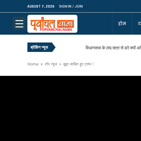
AUGUST 7, 2026
SIGN IN / JOIN
होम
ट
ब्रेकिंग न्यूज
विधानसभा के लघु सत्र से डरे क्यों 
आसान नहीं योगी को हटाना !
Home
टॉप न्यूज
झूठा साबित हुए ट्रम्प !
नाकाम रहा विपक्ष, जीत गई सीजेपी!
सबकुछ लुटा, उद्धव फिर रामभरोसे!
बीजेपी से फिर नाराज बृजभूषण !
बीबी जसवीन कौर बनी SGPC की धर्म
आखिरकार बंगाल में बीजेपी सरकार, मुखिय
आखिर जीत ही लिया बंगाल !
इक्कीस साल बाद नीतीश ने छोड़ा अपन
अलग राज्य अलग नीति के नए फार्मूले 
अपनों के निशाने पर योगी आदित्यनाथ