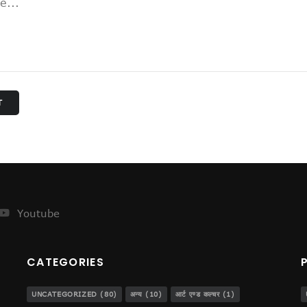
ेजस!
T
..
डीजीपी बनना!
Youtube
ट
CATEGORIES
UNCATEGORIZED
(80)
अन्य
(10)
आर्ट एण्ड कल्चर
(1)