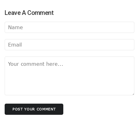
अंबेडकर-अखिलेश पोस्टर के मायने
Leave A Comment
फिर सुर्खियों में सीमा पार वाली सीमा !
पाक पर हमला अभी नहीं..
बीजेपी अध्यक्ष चयन में बड़ी बाधा !
सपा के सियासी मुद्दे में बदलाव !
रविकिशन तो कब के चले गए !
राहुल पर भड़कीं मायावती !
प्रशांत नहीं रहेंगे शांत !
मोदी की राह चलीं ममता!
योगी का फिर तारणहार बनेगा संघ!
बंगाल जीतने की बात यूँ ही नहीं की अमित शाह ने
बिहार में कांग्रेस का तेजस्वी दाँव !
वक्फ के चलते बिखर न जाए एनडीए !
संजय होंगे BJP के नए अध्यक्ष !
मन की बात का हनुमानकाइन्ड कौन?
दौरा से लगा कयासों को विराम
POST YOUR COMMENT
महाकुंभ में सबको फायदा, जानिए किसको हुआ नुकसान ?
इस्तीफा नही देंगे यूट्यूबर मनीष कश्यप!
यूपी में दुर्गंध-सुगंध पर भी सियासत
हुआ ऐलान, यूपी में तीसरी बार बीजेपी सरकार !