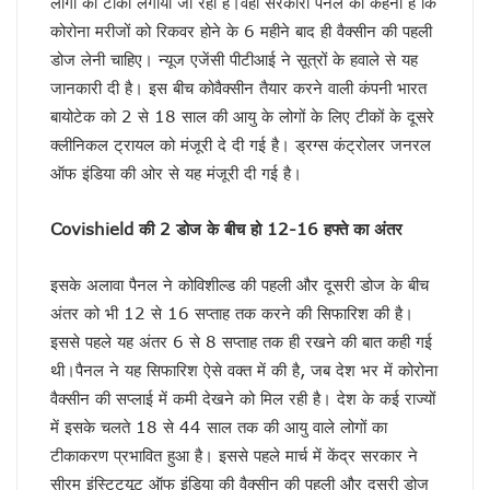
लोगों को टीका लगाया जा रहा है।वही सरकारी पैनल का कहना है कि
केशव का संकेत !
कोरोना मरीजों को रिकवर होने के 6 महीने बाद ही वैक्सीन की पहली
भाजपाई होते-होते रह गए शिवपाल!
डोज लेनी चाहिए। न्यूज एजेंसी पीटीआई ने सूत्रों के हवाले से यह
बुरे दौर में नेपाल !
जानकारी दी है। इस बीच कोवैक्सीन तैयार करने वाली कंपनी भारत
BSP का सियासी रिस्टार्ट!
बायोटेक को 2 से 18 साल की आयु के लोगों के लिए टीकों के दूसरे
संकट में एनडीए !
कृषि होगा विकास का आधार!
क्लीनिकल ट्रायल को मंजूरी दे दी गई है। ड्रग्स कंट्रोलर जनरल
अशान्ति फैलाने की कोशिश में ट्रम्प !
ऑफ इंडिया की ओर से यह मंजूरी दी गई है।
भ्रष्टाचार पर चला योगी चाबुक !
चूक तो हो ही गई !
Covishield की 2 डोज के बीच हो 12-16 हफ्ते का अंतर
कश्मीर विवाद सुलझाने को तैयार पाक !
रिटायर नहीं होंगे!
इसके अलावा पैनल ने कोविशील्ड की पहली और दूसरी डोज के बीच
कांग्रेसी खेवनहार पप्पू और केके!
एक मुद्दे पर दो फाड़ हुआ विपक्ष !
अंतर को भी 12 से 16 सप्ताह तक करने की सिफारिश की है।
खतरे में राहुल गांधी !
इससे पहले यह अंतर 6 से 8 सप्ताह तक ही रखने की बात कही गई
विपक्षी गठबंधन को धार देंगे अखिलेश यादव
थी।पैनल ने यह सिफारिश ऐसे वक्त में की है, जब देश भर में कोरोना
तेजस्वी नहीं, तेजप्रताप तो हैं न जी!
वैक्सीन की सप्लाई में कमी देखने को मिल रही है। देश के कई राज्यों
बिहार में मोदी का ‘फुले’ अटैक
में इसके चलते 18 से 44 साल तक की आयु वाले लोगों का
संकट में डालर !
टीकाकरण प्रभावित हुआ है। इससे पहले मार्च में केंद्र सरकार ने
मायावती ने क्यों भेजा था जेल ?
सीपी होंगे वीपी!
सीरम इंस्टिट्यूट ऑफ इंडिया की वैक्सीन की पहली और दूसरी डोज