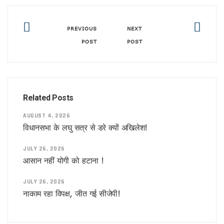
अमेरिका का घमंड चकनाचूर करेगा तेजस!
योगीराज में नहीं चलेगी ऐसी सियासत !
आम हुआ खास
PREVIOUS
NEXT
विश्वास को भी नहीं हो रहा विश्वास कि ..
POST
POST
सीनियरों के रहते जूनियर राजीव का डीजीपी बनना!
वाल पेंटिंग की सियासत !
डलझील बनाम नैनीझील
संजय ने फिर दी सियासी घुड़की !
फिर कोरोना की दस्तक, दिल्ली में अलर्ट
Related Posts
मिठाइयों पर भी पाक युद्ध का असर !
नौतपा तो नहीं तपा!
AUGUST 4, 2026
पाक से अधिक खतरनाक हैं ये दुश्मन !
विधानसभा के लघु सत्र से डरे क्यों अखिलेश!
सीजफायर पर घिरी सरकार !
वहाँ राफेल की दहशत तो यहाँ बुलडोजर की !
JULY 26, 2026
सीजफायर पर संशय !
आसान नहीं योगी को हटाना !
जारी है आपरेशन सिंदूर !
यूपी में अब बिना लाइसेंस कत्तई नहीं बिकेंगे खाने के सामान
JULY 26, 2026
ज्योतिषीय नजर में युद्ध का योग !
नाकाम रहा विपक्ष, जीत गई सीजेपी!
सिंदूर के बदले आपरेशन सिंदूर
फिल्म एवं टीवी अकादमी, उत्तर प्रदेश ने किया कला श्रमिकों का सम्मान, डॉ
नीतीश के गढ़ में प्रशांत की चुनौती!