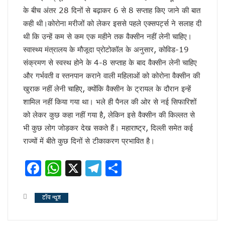
चर्चा में ही रहेंगे तेजप्रताप या…
के बीच अंतर 28 दिनों से बढ़ाकर 6 से 8 सप्ताह किए जाने की बात
धन्यवाद पर निष्कासन!
कही थी।कोरोना मरीजों को लेकर इससे पहले एक्सपर्ट्स ने सलाह दी
सुलझ नहीँ रही गवर्नर और सीएम की गुत्थी !
थी कि उन्हें कम से कम एक महीने तक वैक्सीन नहीं लेनी चाहिए।
अंगड़ाई ही खड़ा करेगा ‘रंगमहल’ ..
स्वास्थ्य मंत्रालय के मौजूदा प्रोटोकॉल के अनुसार, कोविड-19
बैकफुट पर होंगे ट्रम्प !
सुलह के रास्ते पर टीएमसी और कांग्रेस!
संक्रमण से स्वस्थ होने के 4-8 सप्ताह के बाद वैक्सीन लेनी चाहिए
रविकिशन ने दिखाया मोदी को आईना !
और गर्भवती व स्तनपान कराने वाली महिलाओं को कोरोना वैक्सीन की
SPG के हवाले हुआ यूपी !
खुराक नहीं लेनी चाहिए, क्योंकि वैक्सीन के ट्रायल के दौरान इन्हें
ये रिश्ता भी कोई रिश्ता है
शामिल नहीं किया गया था। भले ही पैनल की ओर से नई सिफारिशों
योगी शरणम गच्छामि !
को लेकर कुछ कहा नहीं गया है, लेकिन इसे वैक्सीन की किल्लत से
चुनाव के लिए फ्रंटलाइनर बना संघ !
भी कुछ लोग जोड़कर देख सकते हैं। महाराष्ट्र, दिल्ली समेत कई
बिखरने लगा आईएनडीआईए !
पीएम पद से इस्तीफा देंगे मोदी !
राज्यों में बीते कुछ दिनों से टीकाकरण प्रभावित है।
योगी की राह पर धामी !
CS के सेवा विस्तार का होगा मतलब !
Facebook
WhatsApp
X
Telegram
Share
दो दशक बाद दोनों साथ
सैनिटरी पैड पर राहुल गांधी…
झूठा साबित हुए ट्रम्प !
टॉप न्यूज
अमेरिका के कब्जे में खामेनेई !
योगी से कड़वाहट खत्म..