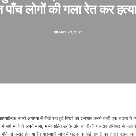
 पाँच लोगों की गला रेत कर हत्य
सकुशल संपन्न।
िनेमा महोत्सव का शुभारंभ
शंकराचार्य अब नहीं, आखिर क्यों ?
ON MAY 23, 2021
 का तलाक !
 से
गी पार!
ध्यात्मिक नगरी अयोध्या में बीती रात हुई रिश्तों को शर्मशार करने वाली एक घटना ने व्य
ें सगे भांजे ने अपने मामा, मामी सहित उनके तीन बच्चों की धारदार हथियार से गला र
रहा है’ से परिचित हुए लोग
मौके से फरार हो गया है। शुरुआती जांच में घटना के पीछे संपत्ति का विवाद बताया जा र