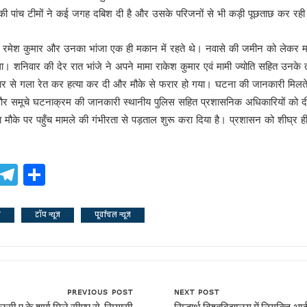
 की पांच टीमों ने कई जगह दबिश दी है और उसके परिजनों से भी कड़ी पूछताछ कर रही
 में रमेश कुमार और उनका भांजा एक ही मकान में रहते थे। नवासे की जमीन को लेकर मा
था। शनिवार की देर रात भांजे ने अपने मामा राकेश कुमार एवं मामी ज्योति सहित उनके त
यार से गला रेत कर हत्या कर दी और मौके से फरार हो गया। घटना की जानकारी मिलते ही
 और समूचे घटनाक्रम की जानकारी स्थानीय पुलिस सहित प्रशासनिक अधिकारियों को
ौके पर पहुँच मामले की गंभीरता से पड़ताल शुरू करा दिया है। प्रशासन को शीघ्र ही
श !
न !
ook
atsApp
X
Telegram
Share
वन इलैक्शन’ : डॉ राजीव
ड
टॉप न्यूज
पूर्वांचल न्यूज
PREVIOUS POST
NEXT POST