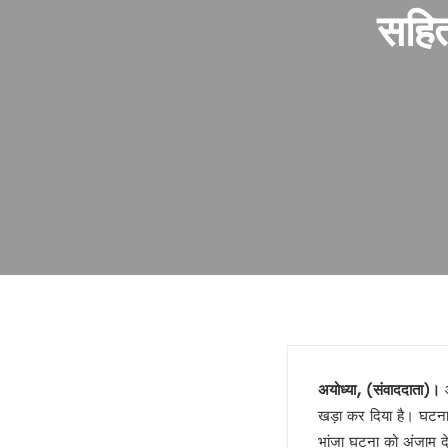
फिर भाई ने छोड़ा साथ !
सहित
गोरखपुर में बार काउंसिल का चुनाव 
ज्योतिर्विद नरेंद्र ने किया गोरखपुर स
स्वामी अविमुक्तेश्वरानंद विवाद पहले 
यूपी राज्य महिला आयोग की उपाध्यक्ष
दो दिवसीय सिनेमा महोत्सव 21 जनवरी
मुंबई हुई पराई!
सियासी गेम चेंजर एक्सप्रेसवे !
बंद होगा यमुना एक्सप्रेसवे !
डबल इनकम बना जंजाल !
एनडीए से फिर अलग होंगे नीतीश!
बुलडोजर की जद में खेसारी !
सीमांचल की सीमा तय करेगा AIMIM
जातीय पतवार से INDIA की नईया हो
अयोध्या
, (संवाददाता)।
आ
योगी के पप्पू, अप्पू और टप्पू !
खड़ा कर दिया है। घटना म
गोरखपुर पुस्तक महोत्सव : ‘पंडान जल 
भांजा घटना को अंजाम दे 