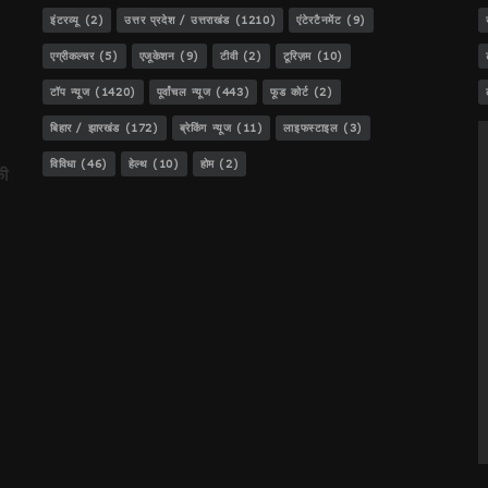
इंटरव्यू
(2)
उत्तर प्रदेश / उत्तराखंड
(1210)
एंटेरटैनमेंट
(9)
एग्रीकल्चर
(5)
एजूकेशन
(9)
टीवी
(2)
टूरिज़म
(10)
टॉप न्यूज
(1420)
पूर्वांचल न्यूज
(443)
फूड कोर्ट
(2)
ेजस!
बिहार / झारखंड
(172)
ब्रेकिंग न्यूज
(11)
लाइफस्टाइल
(3)
विविधा
(46)
हेल्थ
(10)
होम
(2)
की
..
डीजीपी बनना!
ट