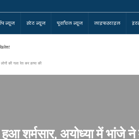
ॉप न्यूज
स्टेट न्यूज
पूर्वांचल न्यूज
लाइफस्टाइल
इंटर
अखिलेश!
ँच लोगों की गला रेत कर हत्या की
-कोआर्डिनेटर
ा बने सुर्वेंदु!
ा घर !
पर बीजेपी!
 हुआ शर्मसार, अयोध्या में भांजे ने
?