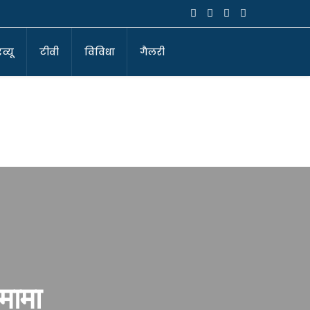
व्यू
टीवी
विविधा
गैलरी
 मामा