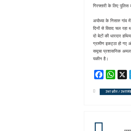
अज़हर उगलेगा डान की सच्चाई !
गिरफ्तारी के लिए पुलिस
अतीक की बीबी पर मेहरबान कौन ?
पीडीए के नए अर्थ की सियासत !
अयोध्या के निसारु गांव
लोकपाल या शौकपाल!
दिनों से विवाद चल रहा 
दो बेटों की धारदार हथि
बिहार में फिर छले गए मुस्लिम
ग्रामीण इकट्ठा हो गए
फिर अलग हुए राजभर !
समूचा प्रशासनिक अमला म
सपा नहीं लड़ेगी पंचायत चुनाव!
यकीन है।
योगी की बाल्मीकि चाल में फंसे अखिले
चुनाव की घोषणा और मायावती का ऐला
Faceb
Wh
विजन-2047 का हिस्सा है ‘वन नेशन 
देश में नेपाल जैसे हालात की आशंका !
उत्तर प्रदेश / उत्तराखं
केशव का संकेत !
भाजपाई होते-होते रह गए शिवपाल!
बुरे दौर में नेपाल !
BSP का सियासी रिस्टार्ट!
संकट में एनडीए !