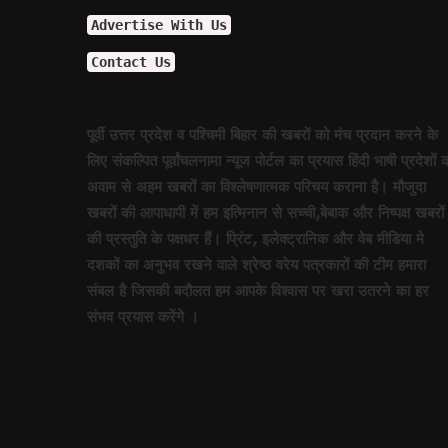
झूठा साबित हुए ट्रम्प !
Advertise With Us
अमेरिका के कब्जे में खामेनेई !
Contact Us
योगी से कड़वाहट खत्म..
अमेरिका का घमंड चकनाचूर करेगा त
योगीराज में नहीं चलेगी ऐसी सियासत !
पूर्वी उत्तर प्रदेश व पश्चिमी बिहार की खबरों को मंच प्रदान करने के
आम हुआ खास
लिए संकल्पित पूर्वांचलनामा न्यूज पोर्टल का प्रयास हिंदी भाषी प्रदेशों 
विश्वास को भी नहीं हो रहा विश्वास कि 
अवाम से अहम खबरों का विश्लेषणात्मक परिचय कराना है। मौजुदा
सीनियरों के रहते जूनियर राजीव का 
खबरों की आपाधापी में हम इत्मिनान से सच्ची,बेबाक और निष्पक्ष खबरों
वाल पेंटिंग की सियासत !
की प्रस्तुति के पक्षधर हैं। प्रिंट, इलेक्ट्रानिक और वेब मीडिया मे
दशकों का अनुभव रखने वाले श्रेष्ठ वरेय पत्रकारों की टीम हमारा
डलझील बनाम नैनीझील
संबल है जिसकी बदौलत हम आपके विश्वास पर खरा उतरने का हर
संजय ने फिर दी सियासी घुड़की !
संभव प्रयास करेंगे ।
फिर कोरोना की दस्तक, दिल्ली में अलर्
मिठाइयों पर भी पाक युद्ध का असर !
नौतपा तो नहीं तपा!
पाक से अधिक खतरनाक हैं ये दुश्मन !
सीजफायर पर घिरी सरकार !