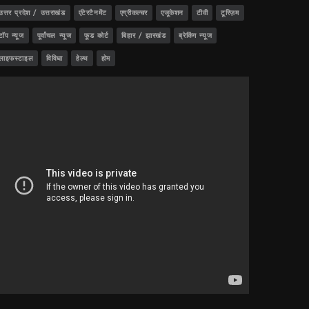
उत्तर प्रदेश / उत्तराखंड
एंटेरटैनमेंट
एग्रीकल्चर
एजूकेशन
टीवी
टूरिज़म
टॉप न्यूज
पूर्वांचल न्यूज
फूड कोर्ट
बिहार / झारखंड
ब्रेकिंग न्यूज
लाइफस्टाइल
विविधा
हेल्थ
होम