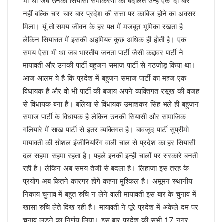
भी था जब उनकी सियासी समीकरणों की बदौलत उन्हे एक-दो बार
केशव का संकेत !
नहीं बल्कि चार-चार बार प्रदेश की सत्ता पर काबिज होने का अवसर
भाजपाई होते-होते रह गए शिवपाल!
मिला। यूं तो समय जीवन के हर पक्ष में मजबूत भूमिका रखता है
बुरे दौर में नेपाल !
लेकिन सियासत में इसकी अहमियत कुछ अधिक ही होती है। एक
BSP का सियासी रिस्टार्ट!
समय ऐसा भी था जब भारतीय जनता पार्टी जैसी कद्दावर पार्टी ने
संकट में एनडीए !
कृषि होगा विकास का आधार!
मायावती और उनकी पार्टी बहुजन समाज पार्टी से गठजोड़ किया था।
अशान्ति फैलाने की कोशिश में ट्रम्प !
आज आलम ये है कि प्रदेश में बहुजन समाज पार्टी का महज एक
भ्रष्टाचार पर चला योगी चाबुक !
विधायक है और वो भी पार्टी की बजाय अपने व्यक्तिगत रसूख की वजह
चूक तो हो ही गई !
से विधायक बना है। बलिया से विधायक उमाशंकर सिंह भले ही बहुजन
कश्मीर विवाद सुलझाने को तैयार पाक !
समाज पार्टी के विधायक है लेकिन उनकी सियासी और सामाजिक
रिटायर नहीं होंगे!
गलियारे में साख पार्टी से इतर व्यक्तिगत है। बावजूद पार्टी सुप्रीमो
कांग्रेसी खेवनहार पप्पू और केके!
एक मुद्दे पर दो फाड़ हुआ विपक्ष !
मायावती की सोशल इंजीनियरिंग वाली चाल से प्रदेश का हर सियासी
खतरे में राहुल गांधी !
दल सहमा-सहमा रहता है। पहले इनकी इन्ही चालों पर सरकारे बनती
विपक्षी गठबंधन को धार देंगे अखिलेश यादव
रही है। लेकिन अब समय तेजी से बदला है। लिहाजा इस तरह के
तेजस्वी नहीं, तेजप्रताप तो हैं न जी!
प्रयोग अब कितने कारगर होंगे कहना मुश्किल है। अमूमन स्थानीय
बिहार में मोदी का ‘फुले’ अटैक
निकाय चुनाव में बहुत रुचि न लेने वाली मायावती इस बार के चुनाव में
संकट में डालर !
मायावती ने क्यों भेजा था जेल ?
खासा रुचि लेते दिख रही है। मायावती ने पूरे प्रदेश में अकेले दम पर
सीपी होंगे वीपी!
चुनाव लड़ने का निर्णय लिया। इस बार प्रदेश की सभी 17 नगर