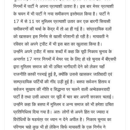
चर्चा में ही रहेंगे तेजप्रताप या…
निगमों में पार्टी ने अपना प्रत्याशी उतारा है। इस बार मेयर प्रत्याशी
धन्यवाद पर निष्कासन!
के चयन में भी पार्टी ने नया समीकरण इस्तेमाल किया है। पार्टी ने
सुलझ नहीँ रही गवर्नर और सीएम की गुत्थी !
17 में से 11 पर मुस्लिम प्रत्याशी उतार कर एक बारगी सियासी
अंगड़ाई ही खड़ा करेगा ‘रंगमहल’ ..
समीकरणों की चर्चा के केंद्र में तो आ ही गई है। सांप्रदायिक दलों
बैकफुट पर होंगे ट्रम्प !
सुलह के रास्ते पर टीएमसी और कांग्रेस!
को खासकर इस निर्णय से खासी परेशानी हो रही है। मायावती ने
रविकिशन ने दिखाया मोदी को आईना !
रविवार को अपने ट्वीट में भी इस बात का खुलासा किया है।
SPG के हवाले हुआ यूपी !
उन्होंने अपने ट्वीट में साफ शब्दों में कहा कि यूपी निकाय चुनाव के
ये रिश्ता भी कोई रिश्ता है
अन्तर्गत 17 नगर निगमों में मेयर पद के लिए हो रहे चुनाव में बीएसपी
योगी शरणम गच्छामि !
द्वारा मुस्लिम समाज को भी उचित भागीदारी देने को लेकर यहाँ
चुनाव के लिए फ्रंटलाइनर बना संघ !
बिखरने लगा आईएनडीआईए !
राजनीति काफी गरमाई हुई है, क्योंकि उससे खासकर जातिवादी एवं
पीएम पद से इस्तीफा देंगे मोदी !
साम्प्रदायिक पार्टियों की नींद उड़ी हुई है। बसपा सर्वजन हिताय व
योगी की राह पर धामी !
सर्वजन सुखाय की नीति व सिद्धान्त पर चलने वाली अम्बेडकरवादी
CS के सेवा विस्तार का होगा मतलब !
पार्टी है तथा उसी आधार पर यूपी में चार बार अपनी सरकार चलाई।
दो दशक बाद दोनों साथ
उन्होंने कहा कि बसपा में मुस्लिम व अन्य समाज को भी हमेशा उचित
सैनिटरी पैड पर राहुल गांधी…
प्रतिनिधित्व दिया गया है। अतः लोगों से अपने हित पर ज्यादा व
झूठा साबित हुए ट्रम्प !
अमेरिका के कब्जे में खामेनेई !
विरोधियों के षडयंत्र पर ध्यान न देने अपील है। निकाय चुनाव का
योगी से कड़वाहट खत्म..
परिणाम चाहे कुछ भी हो लेकिन सिर्फ मायावती के एक निर्णय ने