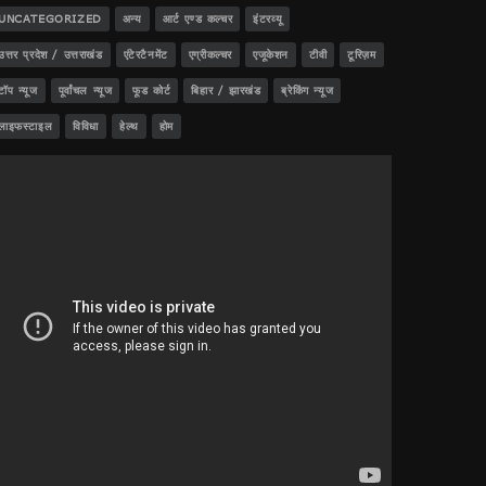
UNCATEGORIZED
अन्य
आर्ट एण्ड कल्चर
इंटरव्यू
उत्तर प्रदेश / उत्तराखंड
एंटेरटैनमेंट
एग्रीकल्चर
एजूकेशन
टीवी
टूरिज़म
टॉप न्यूज
पूर्वांचल न्यूज
फूड कोर्ट
बिहार / झारखंड
ब्रेकिंग न्यूज
लाइफस्टाइल
विविधा
हेल्थ
होम