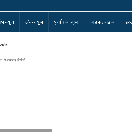
ॉप न्यूज
स्टेट न्यूज
पूर्वांचल न्यूज
लाइफस्टाइल
इंटर
अखिलेश!
रेस से टकराई जेसीबी
-कोआर्डिनेटर
ा बने सुर्वेंदु!
ा घर !
पर बीजेपी!
?