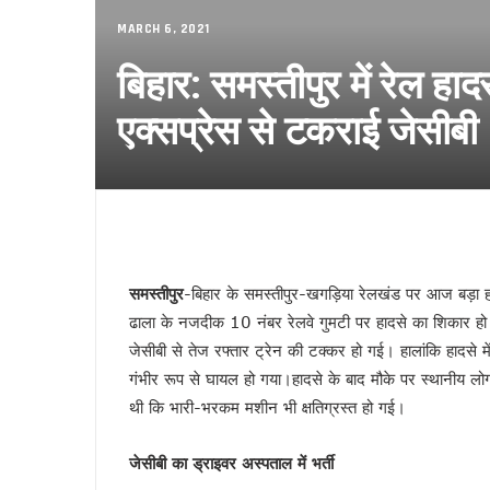
फिर भाई ने छोड़ा साथ !
MARCH 6, 2021
गोरखपुर में बार काउंसिल का चुनाव 
बिहार: समस्तीपुर में रेल हा
ज्योतिर्विद नरेंद्र ने किया गोरखपुर स
स्वामी अविमुक्तेश्वरानंद विवाद पहले 
एक्सप्रेस से टकराई जेसीबी
यूपी राज्य महिला आयोग की उपाध्यक्ष
दो दिवसीय सिनेमा महोत्सव 21 जनवरी
मुंबई हुई पराई!
सियासी गेम चेंजर एक्सप्रेसवे !
बंद होगा यमुना एक्सप्रेसवे !
डबल इनकम बना जंजाल !
समस्तीपुर
-बिहार के समस्तीपुर-खगड़िया रेलखंड पर आज बड़ा 
एनडीए से फिर अलग होंगे नीतीश!
ढाला के नजदीक 10 नंबर रेलवे गुमटी पर हादसे का शिकार ह
जेसीबी से तेज रफ्तार ट्रेन की टक्कर हो गई। हालांकि हादसे
बुलडोजर की जद में खेसारी !
गंभीर रूप से घायल हो गया।हादसे के बाद मौके पर स्थानीय ल
सीमांचल की सीमा तय करेगा AIMIM
थी कि भारी-भरकम मशीन भी क्षतिग्रस्त हो गई।
जातीय पतवार से INDIA की नईया हो
योगी के पप्पू, अप्पू और टप्पू !
जेसीबी का ड्राइवर अस्पताल में भर्ती
गोरखपुर पुस्तक महोत्सव : ‘पंडान जल 