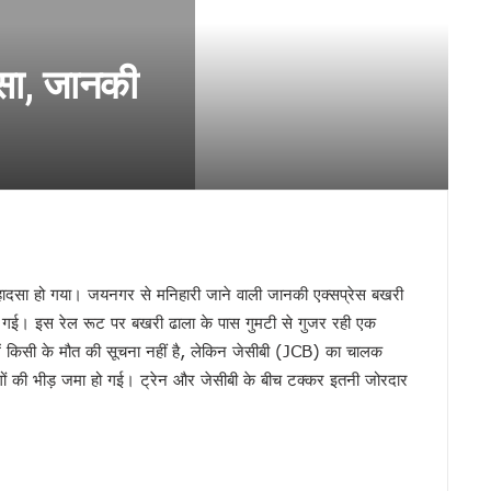
सकुशल संपन्न।
दसा, जानकी
िनेमा महोत्सव का शुभारंभ
शंकराचार्य अब नहीं, आखिर क्यों ?
 का तलाक !
 से
हादसा हो गया। जयनगर से मनिहारी जाने वाली जानकी एक्सप्रेस बखरी
ो गई। इस रेल रूट पर बखरी ढाला के पास गुमटी से गुजर रही एक
 में किसी के मौत की सूचना नहीं है, लेकिन जेसीबी (JCB) का चालक
ोगों की भीड़ जमा हो गई। ट्रेन और जेसीबी के बीच टक्कर इतनी जोरदार
गी पार!
रहा है’ से परिचित हुए लोग