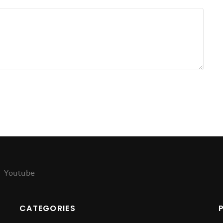
्थी !
स!
Youtube
CATEGORIES