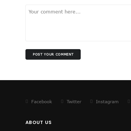
धन्यवाद पर निष्कासन!
सुलझ नहीँ रही गवर्नर और सीएम की गुत
अंगड़ाई ही खड़ा करेगा ‘रंगमहल’ ..
बैकफुट पर होंगे ट्रम्प !
सुलह के रास्ते पर टीएमसी और कांग्रे
रविकिशन ने दिखाया मोदी को आईना !
SPG के हवाले हुआ यूपी !
POST YOUR COMMENT
ये रिश्ता भी कोई रिश्ता है
योगी शरणम गच्छामि !
चुनाव के लिए फ्रंटलाइनर बना संघ !
बिखरने लगा आईएनडीआईए !
पीएम पद से इस्तीफा देंगे मोदी !
Facebook
Twitter
Instagram
योगी की राह पर धामी !
CS के सेवा विस्तार का होगा मतलब !
दो दशक बाद दोनों साथ
ABOUT US
सैनिटरी पैड पर राहुल गांधी…