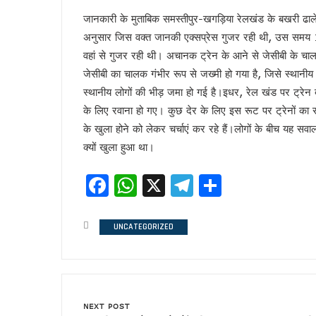
अज़हर उगलेगा डान की सच्चाई !
जानकारी के मुताबिक समस्तीपुर-खगड़िया रेलखंड के बखरी ढाले 
अतीक की बीबी पर मेहरबान कौन ?
अनुसार जिस वक्त जानकी एक्सप्रेस गुजर रही थी, उस समय
पीडीए के नए अर्थ की सियासत !
वहां से गुजर रही थी। अचानक ट्रेन के आने से जेसीबी के चा
लोकपाल या शौकपाल!
जेसीबी का चालक गंभीर रूप से जख्मी हो गया है, जिसे स्थानीय
बिहार में फिर छले गए मुस्लिम
स्थानीय लोगों की भीड़ जमा हो गई है।इधर, रेल खंड पर ट्रेन
फिर अलग हुए राजभर !
के लिए रवाना हो गए। कुछ देर के लिए इस रूट पर ट्रेनों का 
सपा नहीं लड़ेगी पंचायत चुनाव!
के खुला होने को लेकर चर्चाएं कर रहे हैं।लोगों के बीच यह
क्यों खुला हुआ था।
योगी की बाल्मीकि चाल में फंसे अखिले
चुनाव की घोषणा और मायावती का ऐला
Facebook
WhatsApp
X
Telegram
Share
विजन-2047 का हिस्सा है ‘वन नेशन 
देश में नेपाल जैसे हालात की आशंका !
केशव का संकेत !
UNCATEGORIZED
भाजपाई होते-होते रह गए शिवपाल!
बुरे दौर में नेपाल !
BSP का सियासी रिस्टार्ट!
संकट में एनडीए !
NEXT POST