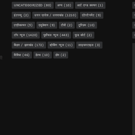
UNCATEGORIZED
(80)
अन्य
(10)
आर्ट एण्ड कल्चर
(1)
इंटरव्यू
(2)
उत्तर प्रदेश / उत्तराखंड
(1210)
एंटेरटैनमेंट
(9)
एग्रीकल्चर
(5)
एजूकेशन
(9)
टीवी
(2)
टूरिज़म
(10)
ेजस!
टॉप न्यूज
(1420)
पूर्वांचल न्यूज
(443)
फूड कोर्ट
(2)
बिहार / झारखंड
(172)
ब्रेकिंग न्यूज
(11)
लाइफस्टाइल
(3)
..
विविधा
(46)
हेल्थ
(10)
होम
(2)
की
डीजीपी बनना!
ट