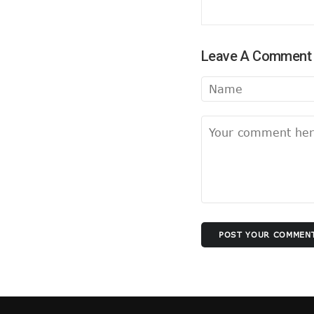
धन्यवाद पर निष्कासन!
सुलझ नहीँ रही गवर्नर और सीएम की गुत
अंगड़ाई ही खड़ा करेगा ‘रंगमहल’ ..
Leave A Comment
बैकफुट पर होंगे ट्रम्प !
सुलह के रास्ते पर टीएमसी और कांग्रे
रविकिशन ने दिखाया मोदी को आईना !
SPG के हवाले हुआ यूपी !
ये रिश्ता भी कोई रिश्ता है
योगी शरणम गच्छामि !
चुनाव के लिए फ्रंटलाइनर बना संघ !
बिखरने लगा आईएनडीआईए !
पीएम पद से इस्तीफा देंगे मोदी !
POST YOUR COMMEN
योगी की राह पर धामी !
CS के सेवा विस्तार का होगा मतलब !
दो दशक बाद दोनों साथ
सैनिटरी पैड पर राहुल गांधी…