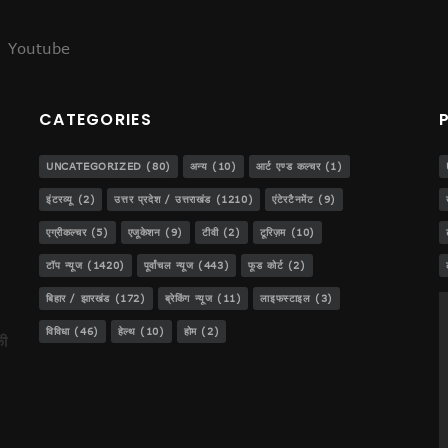
Youtube
ेजस!
CATEGORIES
UNCATEGORIZED
(80)
अन्य
(10)
आर्ट एण्ड कल्चर
(1)
..
इंटरव्यू
(2)
उत्तर प्रदेश / उत्तराखंड
(1210)
एंटेरटैनमेंट
(9)
डीजीपी बनना!
एग्रीकल्चर
(5)
एजूकेशन
(9)
टीवी
(2)
टूरिज़म
(10)
टॉप न्यूज
(1420)
पूर्वांचल न्यूज
(443)
फूड कोर्ट
(2)
बिहार / झारखंड
(172)
ब्रेकिंग न्यूज
(11)
लाइफस्टाइल
(3)
ट
विविधा
(46)
हेल्थ
(10)
होम
(2)
की