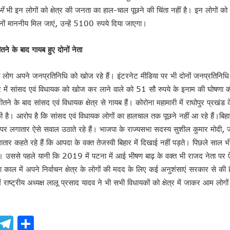
ें
भी इन लोगों को क्षेत्र की जनता का हाल-चाल पूछने की चिंता नहीं है। इन लोगों क
ोनों माननीय मिल जाएं, उन्हें 5100 रुपये दिया जाएगा।
ीतने के बाद गायब हुए दोनों नेता
़त लोग अपने जनप्रतिनिधि को खोज रहे हैं। इंटरनेट मीडिया पर भी दोनों जनप्रतिनिधि
र में सांसद एवं विधायक को खोज कर लाने वाले को 51 सौ रुपये के इनाम की घोषणा की
तने के बाद सांसद एवं विधायक क्षेत्र से गायब हैं। कोरोना महामारी में राघोपुर प्रखंड 
श !
ी है। आरोप है कि सांसद एवं विधायक लोगों का हालचाल तक पूछने नहीं आ रहे हैं।बिहा
न !
व पर लगातार ऐसे सवाल उठाते रहे हैं। भाजपा के राज्‍यसभा सदस्‍य सुशील कुमार मोदी, ज
वन इलैक्शन’ : डॉ राजीव
ार कहते रहे हैं कि आपदा के वक्‍त तेजस्‍वी बिहार में दिखाई नहीं पड़ते। पिछले साल 
। उससे पहले यानी कि 2019 में पटना में आई भीषण बाढ़ के वक्‍त भी राजद नेता पर
ोना काल में अपने निर्वाचन क्षेत्र के लोगों की मदद के लिए कई अनुशंसाएं सरकार से की 
ं राष्‍ट्रीय अध्‍यक्ष लालू प्रसाद यादव ने भी सभी विधायकों को क्षेत्र में जाकर आम लो
ook
atsApp
X
Telegram
Share