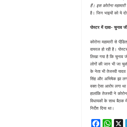
अज़हर उगलेगा डान की सच्चाई !
हैं। इस कोरोना महामारी म
अतीक की बीबी पर मेहरबान कौन ?
है। जिन भाइयों को ये द
पीडीए के नए अर्थ की सियासत !
लोकपाल या शौकपाल!
पोस्‍टर में दावा- चुनाव ज
बिहार में फिर छले गए मुस्लिम
कोरोना महामारी से पीडि
फिर अलग हुए राजभर !
वायरल हो रही है। पोस्ट
सपा नहीं लड़ेगी पंचायत चुनाव!
लिखा गया है कि चुनाव जी
योगी की बाल्मीकि चाल में फंसे अखिले
लोगों की जान भी जा चुक
चुनाव की घोषणा और मायावती का ऐला
के नेता भी तेजस्‍वी याद
विजन-2047 का हिस्सा है ‘वन नेशन 
सिंह और अभिषेक झा लगात
देश में नेपाल जैसे हालात की आशंका !
वक्‍त ऐसा आरोप लगा था
केशव का संकेत !
हालांकि तेजस्‍वी ने कोर
भाजपाई होते-होते रह गए शिवपाल!
विधायकों के साथ बैठक मे
बुरे दौर में नेपाल !
निर्देश दिया था।
BSP का सियासी रिस्टार्ट!
Faceb
Wh
संकट में एनडीए !