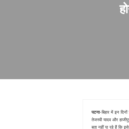
फिर भाई ने छोड़ा साथ !
हो
गोरखपुर में बार काउंसिल का चुनाव 
ज्योतिर्विद नरेंद्र ने किया गोरखपुर स
स्वामी अविमुक्तेश्वरानंद विवाद पहले 
यूपी राज्य महिला आयोग की उपाध्यक्ष
दो दिवसीय सिनेमा महोत्सव 21 जनवरी
मुंबई हुई पराई!
सियासी गेम चेंजर एक्सप्रेसवे !
बंद होगा यमुना एक्सप्रेसवे !
डबल इनकम बना जंजाल !
एनडीए से फिर अलग होंगे नीतीश!
बुलडोजर की जद में खेसारी !
सीमांचल की सीमा तय करेगा AIMIM
जातीय पतवार से INDIA की नईया हो
पटना
-बिहार में इन दिनों
योगी के पप्पू, अप्पू और टप्पू !
तेजस्वी यादव और हाजीपुर
गोरखपुर पुस्तक महोत्सव : ‘पंडान जल 
बता नहीं पा रहे हैं कि इ