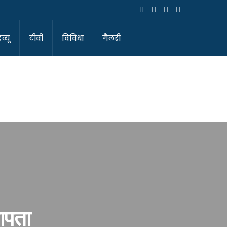
व्यू
टीवी
विविधा
गैलरी
ापता