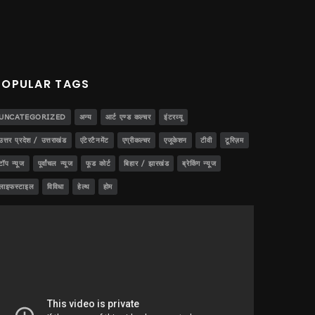
POPULAR TAGS
UNCATEGORIZED
अन्य
आर्ट एण्ड कल्चर
इंटरव्यू
उत्तर प्रदेश / उत्तराखंड
एंटेरटैनमेंट
एग्रीकल्चर
एजूकेशन
टीवी
टूरिज़म
टॉप न्यूज
पूर्वांचल न्यूज
फूड कोर्ट
बिहार / झारखंड
ब्रेकिंग न्यूज
लाइफस्टाइल
विविधा
हेल्थ
होम