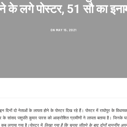
ने के लगे पोस्टर, 51 सौ का इना
सकुशल संपन्न।
िनेमा महोत्सव का शुभारंभ
शंकराचार्य अब नहीं, आखिर क्यों ?
ON MAY 15, 2021
 का तलाक !
 से
गी पार!
 इन दिनों दो नेताओं के लापता होने के पोस्टर दिख रहे हैं। पोस्टर में राघोपुर के विधाय
 के सांसद पशुपति कुमार पारस को आक्रोशित ग्रामीणों ने लापता बताया है। जिनके घरों
रहा है’ से परिचित हुए लोग
से कब लगाया गया है।पोस्टर में
लिखा गया है कि चुनाव जीतने के बाद दोनों माननीय अपने