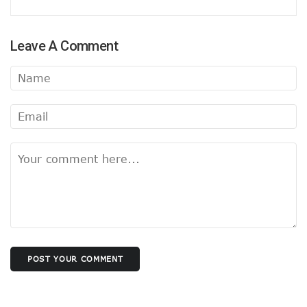
अंबेडकर-अखिलेश पोस्टर के मायने
फिर सुर्खियों में सीमा पार वाली सीमा !
पाक पर हमला अभी नहीं..
Leave A Comment
बीजेपी अध्यक्ष चयन में बड़ी बाधा !
सपा के सियासी मुद्दे में बदलाव !
रविकिशन तो कब के चले गए !
राहुल पर भड़कीं मायावती !
प्रशांत नहीं रहेंगे शांत !
मोदी की राह चलीं ममता!
योगी का फिर तारणहार बनेगा संघ!
बंगाल जीतने की बात यूँ ही नहीं की अमित शाह ने
बिहार में कांग्रेस का तेजस्वी दाँव !
वक्फ के चलते बिखर न जाए एनडीए !
संजय होंगे BJP के नए अध्यक्ष !
मन की बात का हनुमानकाइन्ड कौन?
दौरा से लगा कयासों को विराम
महाकुंभ में सबको फायदा, जानिए किसको हुआ नुकसान ?
POST YOUR COMMENT
इस्तीफा नही देंगे यूट्यूबर मनीष कश्यप!
यूपी में दुर्गंध-सुगंध पर भी सियासत
हुआ ऐलान, यूपी में तीसरी बार बीजेपी सरकार !