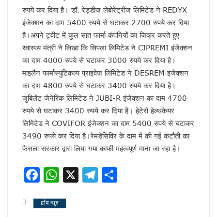
चर्चा में ही रहेंगे तेजप्रताप या…
रुपये कर दिया है। डॉ. रेड्डीज लेबोरेट्रीज लिमिटेड ने REDYX
धन्यवाद पर निष्कासन!
इंजेक्शन का दाम 5400 रुपये से घटाकर 2700 रुपये कर दिया
सुलझ नहीँ रही गवर्नर और सीएम की गुत्थी !
है।अपने ट्वीट में कुल सात फार्मा कंपनियों का जिक्र करते हुए
अंगड़ाई ही खड़ा करेगा ‘रंगमहल’ ..
स्वास्थ्य मंत्री ने लिखा कि सिपला लिमिटेड ने CIPREMI इंजेक्शन
बैकफुट पर होंगे ट्रम्प !
सुलह के रास्ते पर टीएमसी और कांग्रेस!
का दाम 4000 रुपये से घटाकर 3000 रुपये कर दिया है।
रविकिशन ने दिखाया मोदी को आईना !
माइलैन फार्मास्युटिकल्प प्राइवेज लिमिटेड ने DESREM इंजेक्शन
SPG के हवाले हुआ यूपी !
का दाम 4800 रुपये से घटाकर 3400 रुपये कर दिया है।
ये रिश्ता भी कोई रिश्ता है
जुबिलेंट जेनेरिक लिमिटेड ने JUBI-R इंजेक्शन का दाम 4700
योगी शरणम गच्छामि !
रुपये से घटाकर 3400 रुपये कर दिया है। हेटेरो हेल्थकेयर
चुनाव के लिए फ्रंटलाइनर बना संघ !
लिमिटेड ने COVIFOR इंजेक्शन का दाम 5400 रुपये से घटाकर
बिखरने लगा आईएनडीआईए !
पीएम पद से इस्तीफा देंगे मोदी !
3490 रुपये कर दिया है।रेमडेसिविर के दाम में की गई कटौती का
योगी की राह पर धामी !
फैसला सरकार द्वारा लिया गया काफी महत्वपूर्ण माना जा रहा है।
CS के सेवा विस्तार का होगा मतलब !
दो दशक बाद दोनों साथ
Facebook
WhatsApp
X
Telegram
Share
सैनिटरी पैड पर राहुल गांधी…
झूठा साबित हुए ट्रम्प !
अमेरिका के कब्जे में खामेनेई !
टॉप न्यूज
योगी से कड़वाहट खत्म..