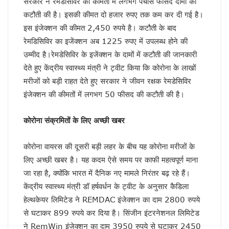
सरकार ने रेमडेसिविर की कीमतों में लगभग पचास फीसद दामों की
केशव का संकेत !
कटौती की है। इसकी कीमत दो हजार रुपए तक कम कर दी गई है।
भाजपाई होते-होते रह गए शिवपाल!
इस इंजेक्शन की कीमत 2,450 रुपये है। कटौती के बाद
बुरे दौर में नेपाल !
रेमडिसिविर का इजेंक्शन अब 1225 रुपए में उपलब्ध होने की
BSP का सियासी रिस्टार्ट!
उम्मीद है।रेमडेसिविर के इजेंक्शन के दामों में कटौती की जानकारी
संकट में एनडीए !
कृषि होगा विकास का आधार!
देते हुए केंद्रीय स्वास्थ्य मंत्री ने ट्वीट किया कि कोरोना के लाखों
अशान्ति फैलाने की कोशिश में ट्रम्प !
मरीजों को बड़ी राहत देते हुए सरकार ने जीवन रक्षक रेमडेसिविर
भ्रष्टाचार पर चला योगी चाबुक !
इंजेक्शन की कीमतों में लगभग 50 फीसद की कटौती की है।
चूक तो हो ही गई !
कश्मीर विवाद सुलझाने को तैयार पाक !
कोरोना संक्रमितों के लिए अच्छी खबर
रिटायर नहीं होंगे!
कांग्रेसी खेवनहार पप्पू और केके!
एक मुद्दे पर दो फाड़ हुआ विपक्ष !
कोरोना वायरस की दूसरी बड़ी लहर के बीच यह कोरोना मरीजों के
खतरे में राहुल गांधी !
लिए अच्छी खबर है। यह कदम ऐसे समय पर काफी महत्वपूर्ण माना
विपक्षी गठबंधन को धार देंगे अखिलेश यादव
जा रहा है, क्योंकि भारत में दैनिक नए मामले निरंतर बढ़ रहे हैं।
तेजस्वी नहीं, तेजप्रताप तो हैं न जी!
केंद्रीय स्वास्थ्य मंत्री डॉ हर्षवर्धन के ट्वीट के अनुसार कैडिला
बिहार में मोदी का ‘फुले’ अटैक
हेल्थकेयर लिमिटेड ने REMDAC इंजेक्शन का दाम 2800 रुपये
संकट में डालर !
से घटाकर 899 रुपये कर दिया है। सिंजीन इंटरनेशनल लिमिटेड
मायावती ने क्यों भेजा था जेल ?
सीपी होंगे वीपी!
ने RemWin इंजेक्शन का दाम 3950 रुपये से घटाकर 2450