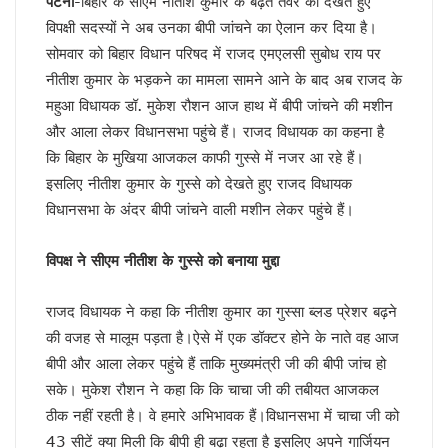
पटना
-बिहार के सीएम नीतीश कुमार के बढ़ते तेवर को देखते हुए
भाजपाई होते-होते रह गए शिवपाल!
विपक्षी सदस्यों ने अब उनका बीपी जांचने का ऐलान कर दिया है।
बुरे दौर में नेपाल !
सोमवार को बिहार विधान परिषद में राजद एमएलसी सुबोध राय पर
BSP का सियासी रिस्टार्ट!
नीतीश कुमार के भड़कने का मामला सामने आने के बाद अब राजद के
संकट में एनडीए !
महुआ विधायक डॉ. मुकेश रौशन आज हाथ में बीपी जांचने की मशीन
कृषि होगा विकास का आधार!
अशान्ति फैलाने की कोशिश में ट्रम्प !
और आला लेकर विधानसभा पहुंचे हैं। राजद विधायक का कहना है
भ्रष्टाचार पर चला योगी चाबुक !
कि बिहार के मुखिया आजकल काफी गुस्से में नजर आ रहे हैं।
चूक तो हो ही गई !
इसलिए नीतीश कुमार के गुस्से को देखते हुए राजद विधायक
कश्मीर विवाद सुलझाने को तैयार पाक !
विधानसभा के अंदर बीपी जांचने वाली मशीन लेकर पहुंचे हैं।
रिटायर नहीं होंगे!
कांग्रेसी खेवनहार पप्पू और केके!
विपक्ष ने सीएम नीतीश के गुस्से को बनाया मुद्दा
एक मुद्दे पर दो फाड़ हुआ विपक्ष !
खतरे में राहुल गांधी !
विपक्षी गठबंधन को धार देंगे अखिलेश यादव
राजद विधायक ने कहा कि नीतीश कुमार का गुस्सा ब्लड प्रेशर बढ़ने
तेजस्वी नहीं, तेजप्रताप तो हैं न जी!
की वजह से मालूम पड़ता है।ऐसे में एक डॉक्टर होने के नाते वह आज
बिहार में मोदी का ‘फुले’ अटैक
बीपी और आला लेकर पहुंचे हैं ताकि मुख्यमंत्री जी की बीपी जांच हो
संकट में डालर !
सके। मुकेश रौशन ने कहा कि कि चाचा जी की तबीयत आजकल
मायावती ने क्यों भेजा था जेल ?
ठीक नहीं रहती है। वे हमारे अभिभावक हैं।विधानसभा में चाचा जी को
सीपी होंगे वीपी!
चर्चा में ही रहेंगे तेजप्रताप या…
43 सीटें क्या मिली कि बीपी ही बढ़ा रहता है इसलिए अपने गार्जियन