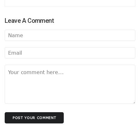
फिर सुर्खियों में सीमा पार वाली सीमा !
पाक पर हमला अभी नहीं..
बीजेपी अध्यक्ष चयन में बड़ी बाधा !
Leave A Comment
सपा के सियासी मुद्दे में बदलाव !
रविकिशन तो कब के चले गए !
राहुल पर भड़कीं मायावती !
प्रशांत नहीं रहेंगे शांत !
मोदी की राह चलीं ममता!
योगी का फिर तारणहार बनेगा संघ!
बंगाल जीतने की बात यूँ ही नहीं की अमित शाह ने
बिहार में कांग्रेस का तेजस्वी दाँव !
वक्फ के चलते बिखर न जाए एनडीए !
संजय होंगे BJP के नए अध्यक्ष !
मन की बात का हनुमानकाइन्ड कौन?
दौरा से लगा कयासों को विराम
महाकुंभ में सबको फायदा, जानिए किसको हुआ नुकसान ?
इस्तीफा नही देंगे यूट्यूबर मनीष कश्यप!
POST YOUR COMMENT
यूपी में दुर्गंध-सुगंध पर भी सियासत
हुआ ऐलान, यूपी में तीसरी बार बीजेपी सरकार !
योगी नहीं छोड़ेंगे यूपी!