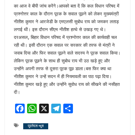
धन्यवाद पर निष्कासन!
का आज वे बीपी जांच करेंगे।आपको बता दें कि कल विधान परिषद में
सुलझ नहीँ रही गवर्नर और सीएम की गुत्थी !
प्रश्नोत्तर काल के दौरान पूरक के सवाल पूछने को लेकर मुख्यमंत्री
अंगड़ाई ही खड़ा करेगा ‘रंगमहल’ ..
नीतीश कुमार ने आरजेडी के एमएलसी सुबोध राय को जमकर लताड़
बैकफुट पर होंगे ट्रम्प !
लगाई थी। इस दौरान सीएम नीतीश हत्थे से उखड़ गए थे।
सुलह के रास्ते पर टीएमसी और कांग्रेस!
रविकिशन ने दिखाया मोदी को आईना !
दरअसल, बिहार विधान परिषद में प्रश्नोत्तर काल की कार्यवाही चल
SPG के हवाले हुआ यूपी !
रही थी। इसी दौरान एक सवाल पर सरकार की तरफ से मंत्री ने
ये रिश्ता भी कोई रिश्ता है
जवाब दिया और फिर सवाल पूछने वाले सदस्य ने पूरक सवाल किया।
योगी शरणम गच्छामि !
लेकिन पूरक पूछने के साथ ही सुबोध राय भी उठ खड़े हुए और
चुनाव के लिए फ्रंटलाइनर बना संघ !
उन्होंने अपनी तरफ से दूसरा पूरक पूछ डाला।बस फिर क्या था
बिखरने लगा आईएनडीआईए !
नीतीश कुमार ने उन्हें सदन में ही नियमावली का पाठ पढ़ा दिया।
पीएम पद से इस्तीफा देंगे मोदी !
योगी की राह पर धामी !
नीतीश कुमार खड़े हुए और उन्होंने सुवोध राय को सीखने की नसीहत
CS के सेवा विस्तार का होगा मतलब !
दी।
दो दशक बाद दोनों साथ
सैनिटरी पैड पर राहुल गांधी…
Facebook
WhatsApp
X
Telegram
Share
झूठा साबित हुए ट्रम्प !
अमेरिका के कब्जे में खामेनेई !
योगी से कड़वाहट खत्म..
पूर्वांचल न्यूज
अमेरिका का घमंड चकनाचूर करेगा तेजस!