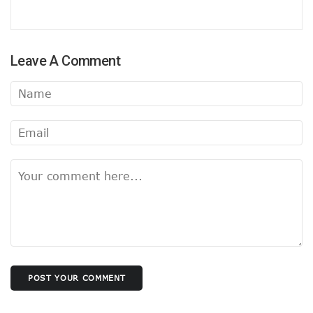
योगी नहीं छोड़ेंगे यूपी!
बैकफुट पर केंद्र, योगी विरोधियों की अब खैर नहीं !
योगी विरोध की साजिश !
महापुरुषों के खिलाफ अपमानजनक टिप्पणी पर राष्ट्रवादी क्षत्रीय संघ भारत की 
Leave A Comment
किसानों के हितैषी ही बने दुश्मन !
बीजेपी अध्यक्ष वही, जिसे योगी कहें सही
सपा के पीडीए की बीजेपी काट !
बिहार बीजेपी-जेडीयू में ठनी !
यूपी में एसपी-बीएसपी साथ-साथ !
योगी बनाएंगे रविकिशन को बाबा !
विधानसभा में पाकिस्तानी-पाकिस्तानी की गूंज !
नेपाल–बांग्लादेश के चलते टेंशन में भारत !
महाकुंभ : युवाओं ने समझा रील और रियल लाइफ का महत्व!
महापुरुषों से होगी योजनाओं की पहचान
औरंगजेब पर सियासत !
सड़क से आए केजरीवाल की संसद के लिए तडप !
योगी मंत्रिमंडल : फेरबदल भी विस्तार भी !
धर्म के इर्द-गिर्द आमने-सामने की सियासत
POST YOUR COMMENT
बीजेपी के नए सियासी प्रयोग की ‘रेखा’
राहुल जी, ऐसे तो मिट जाएगी कांग्रेस !