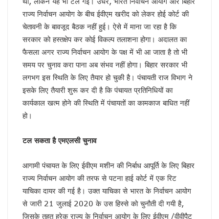
थी, लेकिन यह भी टल गई। उधर, भारत निर्वाचन आयोग और बिहार
केशव का संकेत !
राज्य निर्वाचन आयोग के बीच ईवीएम खरीद को लेकर होई कोर्ट की
भाजपाई होते-होते रह गए शिवपाल!
चेतावनी के बावजूद बैठक नहीं हुई। ऐसे में माना जा रहा है कि
बुरे दौर में नेपाल !
सरकार को हस्तक्षेप कर कोई विकल्प तलाशना होगा। अदालत का
BSP का सियासी रिस्टार्ट!
फैसला अगर राज्य निर्वाचन आयोग के पक्ष में भी आ जाता है तो भी
संकट में एनडीए !
कृषि होगा विकास का आधार!
समय पर चुनाव करा पाना अब संभव नहीं होगा। बिहार सरकार भी
अशान्ति फैलाने की कोशिश में ट्रम्प !
लगभग इस स्थिति के लिए तैयार हो चुकी है। पंचायती राज विभाग ने
भ्रष्टाचार पर चला योगी चाबुक !
इसके लिए तैयारी शुरू कर दी है कि पंचायत प्रतिनिधियों का
चूक तो हो ही गई !
कार्यकाल खत्‍म होने की स्थिति में पंचायतों का कामकाज बाधित नहीं
कश्मीर विवाद सुलझाने को तैयार पाक !
हो।
रिटायर नहीं होंगे!
कांग्रेसी खेवनहार पप्पू और केके!
एक मुद्दे पर दो फाड़ हुआ विपक्ष !
टल सकता है एमएलसी चुनाव
खतरे में राहुल गांधी !
विपक्षी गठबंधन को धार देंगे अखिलेश यादव
आगामी पंचायत के लिए ईवीएम मशीन की निर्बाध आपूर्ति के लिए बिहार
तेजस्वी नहीं, तेजप्रताप तो हैं न जी!
राज्य निर्वाचन आयोग की तरफ से पटना हाई कोर्ट में एक रिट
बिहार में मोदी का ‘फुले’ अटैक
याचिका दायर की गई है। उक्त याचिका से भारत के निर्वाचन आयोग
संकट में डालर !
से जारी 21 जुलाई 2020 के उस हिस्से को चुनौती दी गयी है,
मायावती ने क्यों भेजा था जेल ?
सीपी होंगे वीपी!
जिसके तहत हरेक राज्य के निर्वाचन आयोग के लिए ईवीएम /वीवीपैट