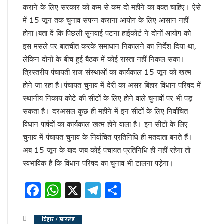
अमेरिका का घमंड चकनाचूर करेगा तेजस!
कराने के लिए सरकार को कम से कम दो महीने का वक्त चाहिए। ऐसे
योगीराज में नहीं चलेगी ऐसी सियासत !
में 15 जून तक चुनाव संपन्न कराना आयोग के लिए आसान नहीं
आम हुआ खास
होगा।बता दें कि पिछली सुनवाई पटना हाईकोर्ट ने दोनों आयोग को
विश्वास को भी नहीं हो रहा विश्वास कि ..
इस मसले पर बातचीत करके समाधान निकालने का निर्देश दिया था,
सीनियरों के रहते जूनियर राजीव का डीजीपी बनना!
वाल पेंटिंग की सियासत !
लेकिन दोनों के बीच हुई बैठक में कोई रास्ता नहीं निकल सका।
डलझील बनाम नैनीझील
त्रिस्तरीय पंचायती राज संस्थाओं का कार्यकाल 15 जून को खत्म
संजय ने फिर दी सियासी घुड़की !
होने जा रहा है।पंचायत चुनाव में देरी का असर बिहार विधान परिषद में
फिर कोरोना की दस्तक, दिल्ली में अलर्ट
स्‍थानीय निकाय कोटे की सीटों के लिए होने वाले चुनावों पर भी पड़
मिठाइयों पर भी पाक युद्ध का असर !
सकता है। दरअसल कुछ ही महीने में इन सीटों के लिए निर्वाचित
नौतपा तो नहीं तपा!
पाक से अधिक खतरनाक हैं ये दुश्मन !
विधान पार्षदों का कार्यकाल खत्‍म होने वाला है। इन सीटों के लिए
सीजफायर पर घिरी सरकार !
चुनाव में पंचायत चुनाव के निर्वाचित प्रतिनिधि ही मतदाता बनते हैं।
वहाँ राफेल की दहशत तो यहाँ बुलडोजर की !
अब 15 जून के बाद जब कोई पंचायत प्रतिनिधि ही नहीं रहेगा तो
सीजफायर पर संशय !
स्‍वभाविक है कि विधान परिषद का चुनाव भी टालना पड़ेगा।
जारी है आपरेशन सिंदूर !
यूपी में अब बिना लाइसेंस कत्तई नहीं बिकेंगे खाने के सामान
Facebook
WhatsApp
X
Telegram
Share
ज्योतिषीय नजर में युद्ध का योग !
सिंदूर के बदले आपरेशन सिंदूर
फिल्म एवं टीवी अकादमी, उत्तर प्रदेश ने किया कला श्रमिकों का सम्मान, डॉ
बिहार / झारखंड
नीतीश के गढ़ में प्रशांत की चुनौती!