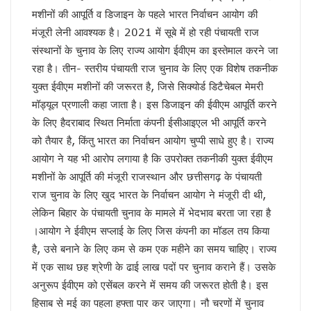
चर्चा में ही रहेंगे तेजप्रताप या…
मशीनों की आपूर्ति व डिजाइन के पहले भारत निर्वाचन आयोग की
धन्यवाद पर निष्कासन!
मंजूरी लेनी आवश्यक है। 2021 में सूबे में हो रही पंचायती राज
सुलझ नहीँ रही गवर्नर और सीएम की गुत्थी !
संस्थानों के चुनाव के लिए राज्य आयोग ईवीएम का इस्तेमाल करने जा
अंगड़ाई ही खड़ा करेगा ‘रंगमहल’ ..
रहा है। तीन- स्तरीय पंचायती राज चुनाव के लिए एक विशेष तकनीक
बैकफुट पर होंगे ट्रम्प !
सुलह के रास्ते पर टीएमसी और कांग्रेस!
युक्त ईवीएम मशीनों की जरूरत है, जिसे सिक्योर्ड डिटैचेबल मेमरी
रविकिशन ने दिखाया मोदी को आईना !
मॉड्यूल प्रणाली कहा जाता है। इस डिजाइन की ईवीएम आपूर्ति करने
SPG के हवाले हुआ यूपी !
के लिए हैदराबाद स्थित निर्माता कंपनी ईसीआइएल भी आपूर्ति करने
ये रिश्ता भी कोई रिश्ता है
को तैयार है, किंतु भारत का निर्वाचन आयोग चुप्पी साधे हुए है। राज्य
योगी शरणम गच्छामि !
आयोग ने यह भी आरोप लगाया है कि उपरोक्त तकनीकी युक्त ईवीएम
चुनाव के लिए फ्रंटलाइनर बना संघ !
मशीनों के आपूर्ति की मंजूरी राजस्थान और छत्तीसगढ़ के पंचायती
बिखरने लगा आईएनडीआईए !
पीएम पद से इस्तीफा देंगे मोदी !
राज चुनाव के लिए खुद भारत के निर्वाचन आयोग ने मंजूरी दी थी,
योगी की राह पर धामी !
लेकिन बिहार के पंचायती चुनाव के मामले में भेदभाव बरता जा रहा है
CS के सेवा विस्तार का होगा मतलब !
।आयोग ने ईवीएम सप्लाई के लिए जिस कंपनी का मॉडल तय किया
दो दशक बाद दोनों साथ
है, उसे बनाने के लिए कम से कम एक महीने का समय चाहिए। राज्य
सैनिटरी पैड पर राहुल गांधी…
में एक साथ छह श्रेणी के ढाई लाख पदों पर चुनाव कराने हैं। उसके
झूठा साबित हुए ट्रम्प !
अमेरिका के कब्जे में खामेनेई !
अनुरूप ईवीएम को एसेंबल करने में समय की जरूरत होती है। इस
योगी से कड़वाहट खत्म..
हिसाब से मई का पहला हफ्ता पार कर जाएगा। नौ चरणों में चुनाव