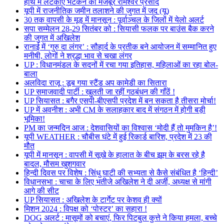
हाथ में लटकाए भटकने को मजबूर रामेश्वर प्रसाद
यूपी में राजनीतिक जमीन तलाशने की जुगत में जद (यू)
30 तक वापसी के मूड में मानसून : पूर्वाञ्चल के जिलों में येलो अलर्ट
सपा सम्मेलन 28-29 सितंबर को : सियासी फलक पर बाउंस बैक करने
की जुगत में अखिलेश
रानाई में ‘गुरु दा लंगर’ : सौहार्द के प्रतीक बने आयोजन में सम्मानित हुए
मनीषी, लोगों ने श्रद्धा भाव से चखा लंगर
UP : विधानमंडल के सदनों में रचा गया इतिहास, महिलाओं का रहा बोल-
बाला
अलविदा राजू : डूब गया स्टैंड अप कामेडी का सितारा
UP समाजवादी पार्टी : खुलती जा रहीं गठबंधन की गाँठें !
UP सियासत : बगैर एसपी-बीएसपी प्रदेश में बन सकता है तीसरा मोर्चा!
UP में अवनीश : अभी CM के सलाहकार बाद में संगठन में होगी बड़ी
भूमिका!
PM का जन्मदिन आज : देशवासियों का विश्वास ‘मोदी हैं तो मुमकिन है’!
यूपी WEATHER : चौबीस घंटे में हुई रिकार्ड बारिश, प्रदेश में 23 की
मौत
यूपी में मानसून : वापसी में सूखे के हालात के बीच झूम के बरस रहे है
बादल, मौसम खुशगवार
हिन्दी दिवस पर विशेष : सिंधु घाटी की सभ्यता से कैसे संबंधित है ‘हिन्दी’
विधानसभा : चाचा के लिए भतीजे अखिलेश ने दी अर्जी, अध्यक्ष से मांगी
आगे की सीट
UP सियासत : अखिलेश के टार्गेट पर केशव ही क्यों
मिशन 2024 : विपक्ष को ‘पोस्टर’ का सहारा !
DOG अलर्ट : मासूमों को बचाएं, फिर पिटबुल कुत्ते ने किया हमला, बच्चे