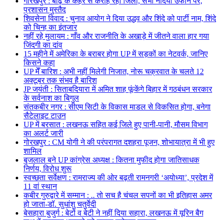
गोरखपुर : बाढ़ के कहर से कराह रहा जिला, सभी नदियां उफान पर,
प्रशासन मुस्तैद
शिवसेना विवाद : चुनाव आयोग ने दिया उद्धव और शिंदे को पार्टी नाम, शिंदे
को चिन्ह का इंतजार
नहीं रहे मुलायम : गाँव और राजनीति के अखाड़े में जीतने वाला हार गया
जिंदगी का दांव
15 महीने में अमेरिका के बराबर होगा UP में सड़कों का नेटवर्क, जानिए
किसने कहा
UP मेँ बारिश : अभी नहीं मिलेगी निजात, नोरू चक्रवात के चलते 12
अक्टूबर तक संभव है बारिश
JP जयंती : सिताबदियारा में अमित शाह फूंकेंगे बिहार में गठबंधन सरकार
के सर्वनाश का बिगुल
संतकबीर नगर : सीएम सिटी के विकास माडल से विकसित होगा, बनेगा
सैटेलाइट टाउन
UP में बरसात : लखनऊ सहित कई जिले हुए पानी-पानी, मौसम विभाग
का अलर्ट जारी
गोरखपुर : CM योगी ने की परंपरागत दशहरा पूजन, शोभायात्रा में भी हुए
शामिल
बृजलाल बने UP कांग्रेस अध्यक्ष : कितना मुफीद होगा जातिसाधक
निर्णय, विरोध शुरू
स्वच्छता सर्वेक्षण : रामराज्य की ओर बढ़ती रामनगरी ‘अयोध्या’, प्रदेश में
11 वां स्थान
कबीर गुरुद्वारे में सम्मान : .. तो सच है चंचल सपनों का भी इतिहास अमर
हो जाता-डॉ. सुधांशु चतुर्वेदी
बेसहारा बुजुर्ग : बेटों व बेटी ने नहीं दिया सहारा, लखनऊ में यूरिन बैग