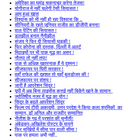
अमेरिका का घमंड चकनाचूर करेगा तेजस!
योगीराज में नहीं चलेगी ऐसी सियासत !
आम हुआ खास
विश्वास को भी नहीं हो रहा विश्वास कि ..
सीनियरों के रहते जूनियर राजीव का डीजीपी बनना!
वाल पेंटिंग की सियासत !
डलझील बनाम नैनीझील
संजय ने फिर दी सियासी घुड़की !
फिर कोरोना की दस्तक, दिल्ली में अलर्ट
मिठाइयों पर भी पाक युद्ध का असर !
नौतपा तो नहीं तपा!
पाक से अधिक खतरनाक हैं ये दुश्मन !
सीजफायर पर घिरी सरकार !
वहाँ राफेल की दहशत तो यहाँ बुलडोजर की !
सीजफायर पर संशय !
जारी है आपरेशन सिंदूर !
यूपी में अब बिना लाइसेंस कत्तई नहीं बिकेंगे खाने के सामान
ज्योतिषीय नजर में युद्ध का योग !
सिंदूर के बदले आपरेशन सिंदूर
फिल्म एवं टीवी अकादमी, उत्तर प्रदेश ने किया कला श्रमिकों का
सम्मान, डॉ अनिल और राजवीर सम्मानित
नीतीश के गढ़ में प्रशांत की चुनौती!
अंबेडकर-अखिलेश पोस्टर के मायने
फिर सुर्खियों में सीमा पार वाली सीमा !
पाक पर हमला अभी नहीं..