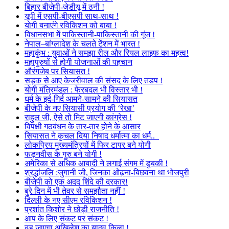
बिहार बीजेपी-जेडीयू में ठनी !
यूपी में एसपी-बीएसपी साथ-साथ !
योगी बनाएंगे रविकिशन को बाबा !
विधानसभा में पाकिस्तानी-पाकिस्तानी की गूंज !
नेपाल–बांग्लादेश के चलते टेंशन में भारत !
महाकुंभ : युवाओं ने समझा रील और रियल लाइफ का महत्व!
महापुरुषों से होगी योजनाओं की पहचान
औरंगजेब पर सियासत !
सड़क से आए केजरीवाल की संसद के लिए तडप !
योगी मंत्रिमंडल : फेरबदल भी विस्तार भी !
धर्म के इर्द-गिर्द आमने-सामने की सियासत
बीजेपी के नए सियासी प्रयोग की ‘रेखा’
राहुल जी, ऐसे तो मिट जाएगी कांग्रेस !
विपक्षी गठबंधन के तार-तार होने के आसार
सियासत ने कुचल दिया निषाद धर्मात्मा का धर्म..
लोकप्रिय मुख्यमंत्रियों में फिर टापर बने योगी
फड़नवीस के गुरु बने योगी !
अमेरिका से अधिक आबादी ने लगाई संगम में डुबकी !
श्रद्धांजलि :जुगानी जी, जिनका ओढ़ना-बिछवना था भोजपुरी
बीजेपी को एक अदद शिंदे की दरकार!
बुरे दिन में भी तेवर से समझौता नहीं !
दिल्ली के नए सीएम रविकिशन !
प्रशांत किशोर ने छोड़ी राजनीति !
आप के लिए संकट पर संकट !
ढह जाएगा अखिलेश का यादव किला !