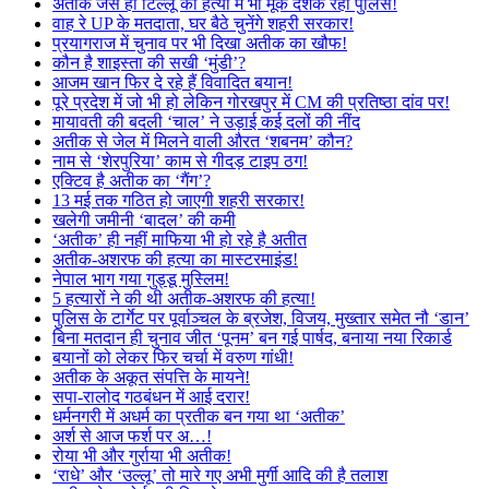
अतीक जैसे ही टिल्लू की हत्या में भी मूक दर्शक रही पुलिस!
वाह रे UP के मतदाता, घर बैठे चुनेंगे शहरी सरकार!
प्रयागराज में चुनाव पर भी दिखा अतीक का खौफ!
कौन है शाइस्ता की सखी ‘मुंडी’?
आजम खान फिर दे रहे हैं विवादित बयान!
पूरे प्रदेश में जो भी हो लेकिन गोरखपुर में CM की प्रतिष्ठा दांव पर!
मायावती की बदली ‘चाल’ ने उड़ाई कई दलों की नींद
अतीक से जेल में मिलने वाली औरत ‘शबनम’ कौन?
नाम से ‘शेरपुरिया’ काम से गीदड़ टाइप ठग!
एक्टिव है अतीक का ‘गैंग’?
13 मई तक गठित हो जाएगी शहरी सरकार!
खलेगी जमीनी ‘बादल’ की कमी
‘अतीक’ ही नहीं माफिया भी हो रहे है अतीत
अतीक-अशरफ की हत्या का मास्टरमाइंड!
नेपाल भाग गया गुड्डू मुस्लिम!
5 हत्यारों ने की थी अतीक-अशरफ की हत्या!
पुलिस के टार्गेट पर पूर्वाञ्चल के ब्रजेश, विजय, मुख्तार समेत नौ ‘डान’
बिना मतदान ही चुनाव जीत ‘पूनम’ बन गई पार्षद, बनाया नया रिकार्ड
बयानों को लेकर फिर चर्चा में वरुण गांधी!
अतीक के अकूत संपत्ति के मायने!
सपा-रालोद गठबंधन में आई दरार!
धर्मनगरी में अधर्म का प्रतीक बन गया था ‘अतीक’
अर्श से आज फर्श पर अ…!
रोया भी और गुर्राया भी अतीक!
‘राधे’ और ‘उल्लू’ तो मारे गए अभी मुर्गी आदि की है तलाश