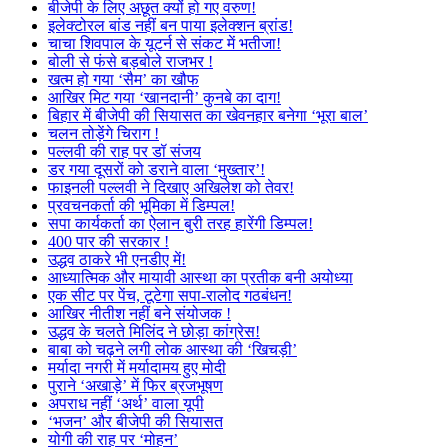
बीजेपी के लिए अछूत क्यों हो गए वरुण!
इलेक्टोरल बांड नहीं बन पाया इलेक्शन ब्रांड!
चाचा शिवपाल के यूटर्न से संकट में भतीजा!
बोली से फंसे बड़बोले राजभर !
खत्म हो गया ‘सैम’ का खौफ
आखिर मिट गया ‘खानदानी’ कुनबे का दाग!
बिहार में बीजेपी की सियासत का खेवनहार बनेगा ‘भूरा बाल’
चलन तोड़ेंगे चिराग !
पल्लवी की राह पर डॉ संजय
डर गया दूसरों को डराने वाला ‘मुख्तार’!
फाइनली पल्लवी ने दिखाए अखिलेश को तेवर!
प्रवचनकर्ता की भूमिका में डिम्पल!
सपा कार्यकर्ता का ऐलान बुरी तरह हारेंगी डिम्पल!
400 पार की सरकार !
उद्धव ठाकरे भी एनडीए में!
आध्यात्मिक और मायावी आस्था का प्रतीक बनी अयोध्या
एक सीट पर पेंच, टूटेगा सपा-रालोद गठबंधन!
आखिर नीतीश नहीं बने संयोजक !
उद्धव के चलते मिलिंद ने छोड़ा कांग्रेस!
बाबा को चढ़ने लगी लोक आस्था की ‘खिचड़ी’
मर्यादा नगरी में मर्यादामय हुए मोदी
पुराने ‘अखाड़े’ में फिर ब्रजभूषण
अपराध नहीं ‘अर्थ’ वाला यूपी
‘भजन’ और बीजेपी की सियासत
योगी की राह पर ‘मोहन’