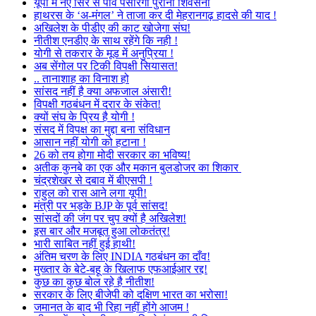
यूपी में नए सिरे से पाँव पसारेगी पुरानी शिवसेना
हाथरस के ‘अ-मंगल’ ने ताजा कर दी मेहरानगढ़ हादसे की याद !
अखिलेश के पीडीए की काट खोजेगा संघ!
नीतीश एनडीए के साथ रहेंगे कि नही !
योगी से तकरार के मूड में अनुप्रिया !
अब सेंगोल पर टिकी विपक्षी सियासत!
.. तानाशाह का विनाश हो
सांसद नहीं है क्या अफजाल अंसारी!
विपक्षी गठबंधन में दरार के संकेत!
क्यों संघ के प्रिय है योगी !
संसद में विपक्ष का मुद्दा बना संविधान
आसान नहीं योगी को हटाना !
26 को तय होगा मोदी सरकार का भविष्य!
अतीक कुनबे का एक और मकान बुलडोजर का शिकार
चंद्रशेखर से दबाव में बीएसपी !
राहुल को रास आने लगा यूपी!
मंत्री पर भड़के BJP के पूर्व सांसद!
सांसदों की जंग पर चुप क्यों है अखिलेश!
इस बार और मजबूत हुआ लोकतंत्र!
भारी साबित नहीं हुई हाथी!
अंतिम चरण के लिए INDIA गठबंधन का दाँव!
मुख्तार के बेटे-बहू के खिलाफ एफआईआर रद्द!
कुछ का कुछ बोल रहे है नीतीश!
सरकार के लिए बीजेपी को दक्षिण भारत का भरोसा!
जमानत के बाद भी रिहा नहीं होंगे आजम !