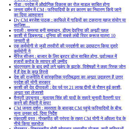
गीडा : प्रदेश में औद्योगिक विकास का रोल माडल साबित होगा
जनता दर्शन में CM : फरियादियों के हर कारण का निवारण किये जाने
का दिया आश्वासन
Dy CM ब्रजेश पाठक : काफिले में गाड़ियों का टकराना महज संयोग या
साजिश…
पराली : समस्या बनी समाधान, डीएम देवरिया की अनूठी पहल
काशी से डिब्रूगढ़ : दुनिया की सबसे लंबी रिवर क्रूज यात्रा 10
जनवरी से
एक कर्मयोगी से जुड़ी तस्वीरों की प्रदर्शनी का उदघाटन किया दूसरे
कर्मयोगी ने
मैरिज सीजन : बाजार के लिए बूस्टर डोज साबित होगा, पूर्वाञ्चल में
हजारों करोड़ के व्यापार की उम्मीद
चंद्रग्रहण के बाद क्यों लगे भूकंप के झटके, विशेषज्ञों ने कहा रिस्क जोन
में हैं देश के कुछ हिस्से
देश की राजनीति में सांस्कृतिक प्रतिबद्धता का अनूठा उदाहरण है उत्तर
प्रदेश की योगी सरकार
काशी की देव दीपावली : देव पर्व पर 21 लाख दीयों से रौशन हुई काशी,
अनूठा रहा लेजरशो
मैनपुरी उपचुनाव : मुलायम सिंह की यादों के सहारे चुनावी वैतरणी पार
करने की तैयारी में सपा!
CM जनता दर्शन : व्यस्तता के बावजूद CM पहुंचे फरियादियों के बीच,
सुना उनका दर्द, दिया निर्देश
एकादशी व्रत : गोरक्षपीठ की परंपरा के तहत CM योगी ने आँवला पेड़ के
नीचे किया सहभोज
गोरखपुर : विश्वस्तरीय होगी खोराबार आवासीय योजना, सभी सुविधाओं