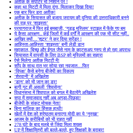
अतीक के सपोर्टर भी निशाने पर !
कहा था मिट्टी में मिला दूंगा, मिलाकर दिखा दिया!
एक बार फिर डरा अतीक!
अतीक के सियासत की बजाय जरायम की दुनिया की उत्तराधिकारी बनने
की राह पर ‘शाइस्ता’
प्रयागराज में फिर हुई बमबाजी, ‘गुड्डू मुस्लिम’ स्टाइल में फेंके गए बम
ये कैसा आरक्षण.. कई जिलों में कई वर्गों में आरक्षण की एक भी सीट नहीं..
आखिर क्यों…’शूटर’ ने कर दिया सरेंडर !
आहिस्ता-आहिस्ता ‘शाइस्ता’ बनी लेडी डान
महाकाल, बिच्छू और ईगल जैसे नाम के व्हाट्सअप ग्रुप से हो रहा अपराध
सियासत में वापसी के लिए BSP को मुस्लिमों का सहारा
ऐसे मिलेगा अतीक मिट्टी में!
साँप के साथ रात भर सोया रहा नवजात…फिर
‘विपक्ष’ कैसे बनेगा बीजेपी का विकल्प
‘शेरवानी’ में अखिलेश
‘डान’ को भी जान का डर!
बागी गुट ही असली ‘शिवसेना’
विधानसभा में शिवपाल को बगल में बैठायेंगे अखिलेश
सपा में समाजवाद नहीं अब अगड़ा-पिछड़ा!
बीजेपी के संकट मोचक नेता!
बिना मालिक का हिंसक हाथी!
खेलों में देश को श्रेष्ठतम बनाएगा मोदी का ये ‘नुस्खा’
आजम के करीबियों को भी राहत नहीं
278 घंटे के बाद मलबे से जिंदा मिला शख्स
UP में शिक्षामित्रों की बल्ले-बल्ले, हुए शिक्षकों के बराबर!