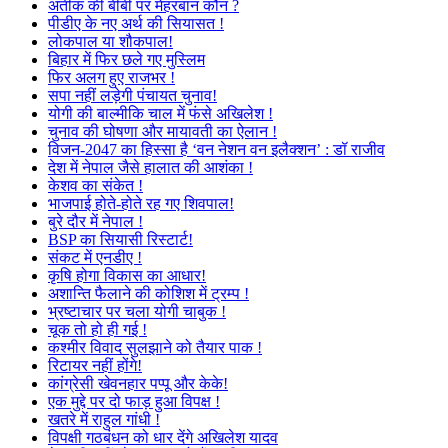
अतीक की बीबी पर मेहरबान कौन ?
पीडीए के नए अर्थ की सियासत !
लोकपाल या शौकपाल!
बिहार में फिर छले गए मुस्लिम
फिर अलग हुए राजभर !
सपा नहीं लड़ेगी पंचायत चुनाव!
योगी की बाल्मीकि चाल में फंसे अखिलेश !
चुनाव की घोषणा और मायावती का ऐलान !
विजन-2047 का हिस्सा है ‘वन नेशन वन इलैक्शन’ : डॉ राजीव
देश में नेपाल जैसे हालात की आशंका !
केशव का संकेत !
भाजपाई होते-होते रह गए शिवपाल!
बुरे दौर में नेपाल !
BSP का सियासी रिस्टार्ट!
संकट में एनडीए !
कृषि होगा विकास का आधार!
अशान्ति फैलाने की कोशिश में ट्रम्प !
भ्रष्टाचार पर चला योगी चाबुक !
चूक तो हो ही गई !
कश्मीर विवाद सुलझाने को तैयार पाक !
रिटायर नहीं होंगे!
कांग्रेसी खेवनहार पप्पू और केके!
एक मुद्दे पर दो फाड़ हुआ विपक्ष !
खतरे में राहुल गांधी !
विपक्षी गठबंधन को धार देंगे अखिलेश यादव