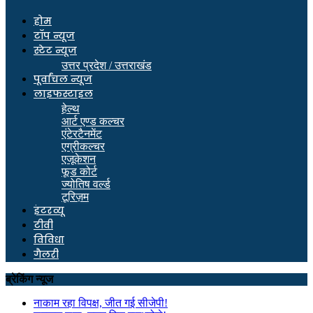
होम
टॉप न्यूज
स्टेट न्यूज
उत्तर प्रदेश / उत्तराखंड
पूर्वांचल न्यूज
लाइफस्टाइल
हेल्थ
आर्ट एण्ड कल्चर
एंटेरटैनमेंट
एग्रीकल्चर
एजूकेशन
फूड कोर्ट
ज्योतिष वर्ल्ड
टूरिज़म
इंटरव्यू
टीवी
विविधा
गैलरी
ब्रेकिंग न्यूज
नाकाम रहा विपक्ष, जीत गई सीजेपी!