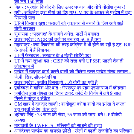
को लगे 150 टांके
बिहार : प्रशांत किशोर के लिए ऊपर भगवान और नीचे नीतीश कुमार!
यूपी : अखिलेश द्वारा मौर्या को दिए गए CM पद के आफ़र से प्रदेश में चढ़ा
सियासी पारा
UP में किसान खुश : फसलों को नुकसान से बचाने के लिए आगे आई
योगी सरकार
सुभासपा : ‘प्रकाश’ के सामने अंधेरा, पार्टी में बगावत
उत्तर प्रदेश : NCR की तर्ज पर बन रहा SCR है क्या
महाराष्ट्र : क्या शिवसेना की तरह कांग्रेस में भी होने जा रही है टूट, BJP
के संपर्क में हैं विधायक
UP में फेरबदल : सरकार के 4 मंत्री छोड़ेंगे पद!
UP में नया सुरक्षा बल : CISF की तरह बनी UPSSF, पहली तैनाती
लोकभवन में
प्रदेश में उत्कृष्ट कार्य करने वालों को मिलेगा उत्तर प्रदेश गौरव सम्मान –
जे.पी. सिंह, डीएम-देवरिया
उत्तर प्रदेश : अतीत बिसराइये….ये योगी का यूपी है
पूर्वाञ्चल में बारिश और बाढ़ : गोरखपुर पर रहम प्रयागराज में कोहराम
ज़मींदोज़ हुआ नोएडा का ट्विन टावर, कोर्ट के निर्णय में लगे 9 साल,
गिरने में महज 9 सेकेंड
CM शहर में दागदार खाकी : शादीशुदा दरोगा शादी का झांसा दे करता
रहा युवती से रेप, केस दर्ज
भूपेन्द्र सिंह : 33 साल की सेवा, 55 साल की उम्र, बने UP बीजेपी
अध्यक्ष
मायावती के TWEETS : मुस्लिमों को साधने की तड़प
आनंदेश्वर पाण्डेय का वायरल फ़ोटो : खेलों में बढ़ती राजनीति का परिणाम