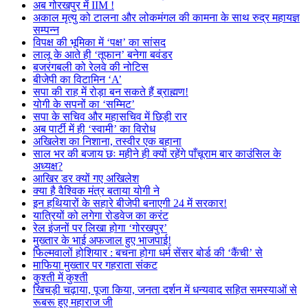
अब गोरखपुर में IIM !
अकाल मृत्यु को टालना और लोकमंगल की कामना के साथ रुद्र महायज्ञ
सम्पन्न
विपक्ष की भूमिका में ‘पक्ष’ का सांसद
लालू के आते ही ‘तूफान’ बनेगा बवंडर
बजरंगबली को रेलवे की नोटिस
बीजेपी का विटामिन ‘A’
सपा की राह में रोड़ा बन सकते हैं ब्राह्मण!
योगी के सपनों का ‘सम्मिट’
सपा के सचिव और महासचिव में छिड़ी रार
अब पार्टी में ही ‘स्वामी’ का विरोध
अखिलेश का निशाना, तस्वीर एक बहाना
साल भर की बजाय छः महीने ही क्यों रहेंगे पाँचूराम बार काउंसिल के
अध्यक्ष?
आखिर डर क्यों गए अखिलेश
क्या है वैश्विक मंत्र बताया योगी ने
इन हथियारों के सहारे बीजेपी बनाएगी 24 में सरकार!
यात्रियों को लगेगा रोडवेज का करंट
रेल इंजनों पर लिखा होगा ‘गोरखपुर’
मुख्तार के भाई अफजाल हुए भाजपाई!
फिल्मवालों होशियार : बचना होगा धर्म सेंसर बोर्ड की ‘कैंची’ से
माफिया मुख्तार पर गहराता संकट
कुश्ती में कुश्ती
खिचड़ी चढ़ाया, पूजा किया, जनता दर्शन में धन्यवाद सहित समस्याओं से
रूबरू हुए महाराज जी