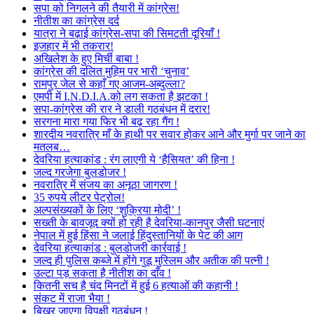
सपा को निगलने की तैयारी में कांग्रेस!
नीतीश का कांग्रेस दर्द
यात्रा ने बढ़ाई कांग्रेस-सपा की सिमटती दूरियाँ !
इजहार में भी तकरार!
अखिलेश के हुए मिर्ची बाबा !
कांग्रेस की दलित मुहिम पर भारी ‘चुनाव’
रामपुर जेल से कहाँ गए आजम-अब्दुल्ला?
एमपी में I.N.D.I.A.को लग सकता है झटका !
सपा-कांग्रेस की रार ने डाली गठबंधन में दरार!
सरगना मारा गया फिर भी बढ़ रहा गैंग !
शारदीय नवरात्रि माँ के हाथी पर सवार होकर आने और मुर्गा पर जाने का
मतलब…
देवरिया हत्याकांड : रंग लाएगी ये ‘हैसियत’ की हिना !
जल्द गरजेगा बुलडोजर !
नवरात्रि में संजय का अनूठा जागरण !
35 रुपये लीटर पेट्रोल!
अल्पसंख्यकों के लिए ‘शुक्रिया मोदी’ !
सख्ती के बावजूद क्यों हो रही है देवरिया-कानपुर जैसी घटनाएं
नेपाल में हुई हिंसा ने जलाई हिंदुस्तानियों के पेट की आग
देवरिया हत्याकांड : बुलडोजरी कार्रवाई !
जल्द ही पुलिस कब्जे में होंगे गुडू मुस्लिम और अतीक की पत्नी !
उल्टा पड़ सकता है नीतीश का दाँव !
कितनी सच है चंद मिनटों में हुई 6 हत्याओं की कहानी !
संकट में राजा भैया !
बिखर जाएगा विपक्षी गठबंधन !