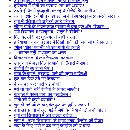
2 अक्टूबर : प्रदेश में गरीबी मुक्ति अभियान शुरू
हरियाणा में योगी का प्रचार, राम बने आधार !
अपने ही पैर में कुल्हाड़ी मार रहे ये बीजेपी के माननीय !
जनता दर्शन : योगी ने कहा इलाज के लिए भरपूर मदद करेगी सरकार
यूपी में दलितों को सहेजने उतरे ‘चिराग’
सीएम योगी के भावनात्मक प्रयोग से बना एक और रिकार्ड…
यूपी विधानसभा उपचुनाव : राहत में बीजेपी !
मिलावटखोरी पर मुख्यमंत्री योगी सख्त !
हरियाणा : चुनाव प्रचार में दिखी योगी की सियासी परिपक्वता !
‘भोलू’ और ‘भवानी’ भी अब योगी के हवाले
…कमतर नहीं आध्यात्म का असर!
बिखर सकता है कांग्रेस-सपा गठबंधन !
उपचुनाव में बड़ा दिल दिखाने की तैयारी में सपा!
बीजेपी के हुए राजा भैया !
माता के बहाने ‘प्रसाद’ पाने की जुगत में विपक्षी
एक बार फिर ठगे गए शिवपाल !
केशव पर फिर भारी पड़े योगी !
ऐसे तो योगी नहीं बीजेपी ही निबट जाएगी !
करहल में गरजा बाबा का बुलडोजर !
योगी की ये कैसी घेराबंदी !
चुनावी नतीजों के बाद बैकफुट पर यूपी सरकार !
क्या उपचुनावों में खुल गई बीजेपी के सियासी ढोल की पोल!
यूपी की सियासत में अब दलित-दलित..
सपा ने “छद्म सियासत” से ढहाई भगवा ब्रिगेड की दीवार
सपा के लिए भारी न पड जाए कांग्रेस की ये चाल