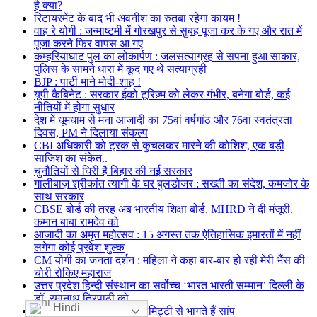
है क्या?
रिटायरमेंट के बाद भी अवनीश का रुतबा रहेगा कायम !
वाह रे योगी : जन्माष्टमी में गोरखपुर से सुबह पूजा कर के गए और रात में
पूजा करने फिर वापस आ गए
कम्हरियाघाट पुल का लोकार्पण : जलसत्याग्रह से सपना हुआ साकार,
पुलिस के सामने धारा में कूद गए थे सत्याग्रही
BJP : पार्टी माने मोदी-शाह !
यूपी कैबिनेट : सरकार ईको टूरिज़्म को लेकर गंभीर, बनेगा बोर्ड, कई
नीतियों में होगा सुधार
देश में धूमधाम से मना आजादी का 75वां वर्षगांठ और 76वां स्वतंत्रता
दिवस, PM ने दिलाया संकल्प
CBI अधिकारी को ट्रक से कुचलकर मारने की कोशिश, एक बड़ी
साजिश का संकेत..
चुनौतियों से घिरी है बिहार की नई सरकार
गालीबाज़ श्रीकांत त्यागी के घर बुलडोजर : सख्ती का संदेश, कमजोर के
साथ सरकार
CBSE बोर्ड की तरह अब भारतीय शिक्षा बोर्ड, MHRD ने दी मंजूरी,
कमान बाबा रामदेव को
आजादी का अमृत महोत्सव : 15 अगस्त तक ऐतिहासिक इमारतों में नहीं
लगेगा कोई प्रवेश शुल्क
CM योगी का जनता दर्शन : महिला ने कहा बार-बार हो रही मेरी भैंस की
चोरी रोकिए महाराज
उत्तर प्रदेश हिन्दी संस्थान का सर्वोच्च ‘भारत भारती सम्मान’ दिल्ली के
डॉ. रमानाथ त्रिपाठी को
Hindi
नागपंचमी विशेष : सर्पकुंड की मिट्टी से भागते हैं सांप