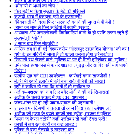
अशरफ के साले का शेर-ए-पूर्वाञ्चल वाला वीडियो वायरल
धर्मनगरी में अधर्म का खेल !
फिर बढ़ीं माफिया मुख्तार के बेटे की मुश्किलें
सऊदी अरब में बेसहारा यूपी के हजयात्री!
‘विकासतीर्थ’ दिखा फिर ‘सरकार’ बनाने की जुगत में बीजेपी !
‘राम’ का नाम ले फिर सुर्खियों में स्वामी प्रसाद!
आध्यात्म और जनसरोकारी जिम्मेदारियां दोनों के ही प्रति सजग रहते हैं
मुख्यमंत्री ‘योगी’
7 साल बाद फिर नोटबंदी ?
आखिर तय हो ही गई विश्वस्तरीय ‘गोरखपुर टाउनशिप योजना’ की दरें !
यूपी के इन मंदिरों में जाना है तो फालो करना होगा ड्रेसकोड !
सियासी रथ रोकने वाले ‘मुक्तिपथ’ पर ही मिली हरिशंकर को ‘मुक्ति’!
उमेशपाल हत्याकांड में फरार शाइस्ता, गुड्डू और साबिर नहीं भाग पाएंगे
विदेश !
प्रवीण सूद बने CBI डायरेक्टर : कार्रवाई बनाम ताजपोशी !
मंत्री भी अपने इलाके में नहीं बचा सके बीजेपी की साख !
यूपी में साबित हो गया कि योगी हैं तो मुमकिन है!
अतीक-अशरफ का नाम लिए बगैर योगी ने की नई सियासत!
अतीक के चलते संकट में एक CBI अफसर !
जंतर-मंतर पर हो रही जवाब-सवाल की पहलवानी!
शाइस्ता पर टिप्पणी न करता तो आज जिंदा रहता उमेशपाल !
अतीक की हत्या के बदले धमकी भरा ट्वीट, हरकत में पुलिस
फिल्म ‘द केरल स्टोरी’ कहीं प्रतिबंध तो कही टैक्स फ्री!
काशी में लग रहा बंदरों का कट आउट !
पुलिस से बड़ा नेटवर्क है शाइस्ता का!