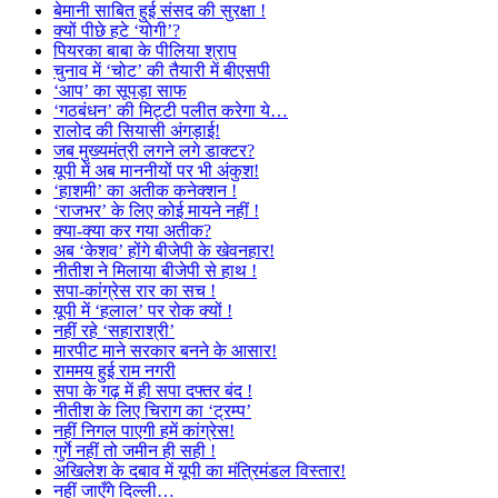
बेमानी साबित हुई संसद की सुरक्षा !
क्यों पीछे हटे ‘योगी’?
पियरका बाबा के पीलिया श्राप
चुनाव में ‘चोट’ की तैयारी में बीएसपी
‘आप’ का सूपड़ा साफ
‘गठबंधन’ की मिट्टी पलीत करेगा ये…
रालोद की सियासी अंगड़ाई!
जब मुख्यमंत्री लगने लगे डाक्टर?
यूपी में अब माननीयों पर भी अंकुश!
‘हाशमी’ का अतीक कनेक्शन !
‘राजभर’ के लिए कोई मायने नहीं !
क्या-क्या कर गया अतीक?
अब ‘केशव’ होंगे बीजेपी के खेवनहार!
नीतीश ने मिलाया बीजेपी से हाथ !
सपा-कांग्रेस रार का सच !
यूपी में ‘हलाल’ पर रोक क्यों !
नहीं रहे ‘सहाराश्री’
मारपीट माने सरकार बनने के आसार!
राममय हुई राम नगरी
सपा के गढ़ में ही सपा दफ्तर बंद !
नीतीश के लिए चिराग का ‘ट्रम्प’
नहीं निगल पाएगी हमें कांग्रेस!
गुर्गे नहीं तो जमीन ही सही !
अखिलेश के दबाव में यूपी का मंत्रिमंडल विस्तार!
नहीं जाएँगे दिल्ली…