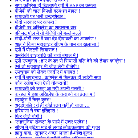
सपा-काँग्रेस ही खिलाएंगे यूपी में BSP का कमल!
बीजेपी की चाल विपक्षी गठबंधन बेहाल !
मायावती पर भारी चन्द्रशेखर !
मोदी सरकार पर आफत !
बीजेपी पर अखिलेश का शायराना वार
एक्जिट पोल में तो बीजेपी की बल्ले-बल्ले
मोदी-योगी राज में बढ़ा देव दीपावली का आकर्षण !
शाह ने किया महाराष्ट्र सीएम के नाम का खुलासा !
यूपी में पोस्टरी सियासत !
अमरीकी राष्ट्रपति की चर्चा बंगाल में !
यूपी उपचुनाव : हार के डर से सियासी बलि देने को तैयार कांग्रेस !
ऐसे तो महाराष्ट्र भी जीत लेगी बीजेपी !
उपचुनाव को लेकर एनडीए में बगावत !
यूपी में उपचुनाव : कांग्रेस से मिलकर ही लड़ेगी सपा
कौन रखेगा भला ऐसी नौकरानी!
मायावती को समझ आ गयी अपनी गलती !
करहल में हुआ अखिलेश के कराहने का इंतजाम !
महाकुंभ में नेत्र कुम्भ!
श्रद्धांजलि : यूं ही कोई रतन नहीं हो जाता …
हरियाणा ने रचा इतिहास !
फिर जीते योगी !
‘लहसुनिया संकट’ के साये में उत्तर प्रदेश !
सीएम ने बुढ़िया माई से लगाई लोककल्याण की गुहार
झाड़ू बाबा.. सुनकर अच्छा लगता है-महेश शुक्ल