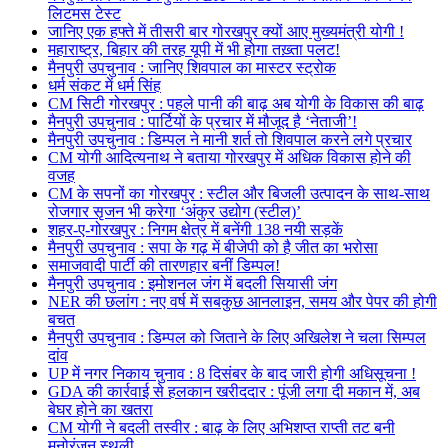
लिटमस टेस्ट
जानिए एक हफ्ते में तीसरी बार गोरखपुर क्यों आए मुख्यमंत्री योगी !
महाराष्ट्र, बिहार की तरह यूपी में भी होगा तख़्ता पलट!
मैनपुरी उपचुनाव : जानिए शिवपाल का मास्टर स्ट्रोक
धर्म संकट में धर्म सिंह
CM सिटी गोरखपुर : पहले पानी की बाढ़ अब योगी के विकास की बाढ़
मैनपुरी उपचुनाव : पार्टियों के प्रचार में मौजूद है ‘नेताजी’!
मैनपुरी उपचुनाव : डिम्पल ने मानी शर्त तो शिवपाल करने लगे प्रचार
CM योगी आदित्यनाथ ने बताया गोरखपुर में अधिक विकास होने की
वजह
CM के सपनों का गोरखपुर : स्टील और बिजली उत्पादन के साथ-साथ
रोजगार सृजन भी करेगा ‘अंकुर उद्योग (स्टील)’
शहर-ए-गोरखपुर : निगम क्षेत्र में बनेंगी 138 नयी सड़कें
मैनपुरी उपचुनाव : सपा के गढ़ में बीजेपी को है जीत का भरोसा
समाजवादी पार्टी की तारणहार बनीं डिम्पल!
मैनपुरी उपचुनाव : इमोशनल जंग में बदली सियासी जंग
NER की छलांग : नए वर्ष में सबकुछ आनलाइन, समय और पेपर की होगी
बचत
मैनपुरी उपचुनाव : डिम्पल को जिताने के लिए अखिलेश ने चला सिम्पल
दांव
UP में नगर निकाय चुनाव : 8 दिसंबर के बाद जारी होगी अधिसूचना !
GDA की कार्रवाई से हलकान खरीददार : पूंजी लगा दी मकान में, अब
बेघर होने का खतरा
CM योगी ने बदली तस्वीर : बाढ़ के लिए अभिशप्त राप्ती तट बनी
मनोरंजन स्थली