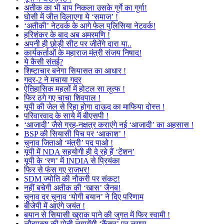
अतीक का भी बाप निकला उसके गुर्गे का गुर्गा!
घोसी में जीत दिलाएगा ये ‘समाज’ !
‘अतीकी’ नेटवर्क के आगे फेल पुलिसिया नेटवर्क!
हरिशंकर के बाद अब अमरमणि !
अपनी ही छोड़ी सीट पर जीतेंगे दारा या..
कार्यकर्ताओं के महाराज मंत्री संजय निषाद!
ये कैसी संतई?
शिष्टाचार बनेगा सियासत का आधार !
गदर-2 ने मचाया गदर
ऐतिहासिक महलों में होटल सा लुत्फ !
फिर ठगे गए चाचा शिवपाल !
यूपी की जेल से रिहा होगा दाऊद का माफिया दोस्त !
परिवारवाद के साये में बीएसपी !
‘आजादी’ जैसे ग्रह-नक्षत्र कराएंगे नई ‘आजादी’ का अहसास !
BSP की सियासी पिच पर ‘आकाश’ !
चुनाव जिताओ ‘मंत्री’ पद पाओ !
यूपी में NDA सहयोगी ही दे रहे हैं ‘टेंशन’
यूपी के ‘रण’ में INDIA से प्रियंका
फिर से फंस गए राजभर!
SDM ज्योति की नौकरी पर संकट!
नहीं बचेगी अतीक की ‘खास’ जैनब!
चुनाव दर चुनाव ‘योगी बयान’ ने दिए परिणाम
बीजेपी में आएंगे जयंत !
बयान से सियासी खुराक पाने की जुगत में फिर स्वामी !
लौहपुरुष की पोती लगायेंगी ‘कैंसर’ पर लगाम