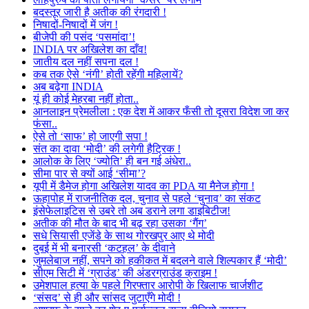
बदस्तूर जारी है अतीक की रंगदारी !
निषादों-निषादों में जंग !
बीजेपी की पसंद ‘पसमांदा’!
INDIA पर अखिलेश का दाँव!
जातीय दल नहीं सपना दल !
कब तक ऐसे ‘नंगी’ होती रहेंगी महिलायें?
अब बढ़ेगा INDIA
यूं ही कोई मेहरबा नहीं होता..
आनलाइन प्रेमलीला : एक देश में आकर फँसी तो दूसरा विदेश जा कर
फंसा..
ऐसे तो ‘साफ’ हो जाएगी सपा !
संत का दावा ‘मोदी’ की लगेगी हैट्रिक !
आलोक के लिए ‘ज्योति’ ही बन गई अंधेरा..
सीमा पार से क्यों आई ‘सीमा’?
यूपी में डैमेज होगा अखिलेश यादव का PDA या मैनेज होगा !
ऊहापोह में राजनीतिक दल, चुनाव से पहले ‘चुनाव’ का संकट
इंसेफेलाइटिस से उबरे तो अब डराने लगा डाइबिटीज!
अतीक की मौत के बाद भी बढ़ रहा उसका ‘गैंग’
सधे सियासी एजेंडे के साथ गोरखपुर आए थे मोदी
दुबई में भी बनारसी ‘कटहल’ के दीवाने
जुमलेबाज नहीं, सपने को हकीकत में बदलने वाले शिल्पकार हैं ‘मोदी’
सीएम सिटी में ‘ग्राउंड’ की अंडरग्राउंड क्राइम !
उमेशपाल हत्या के पहले गिरफ्तार आरोपी के खिलाफ चार्जशीट
‘संसद’ से ही और सांसद जुटाएँगे मोदी !