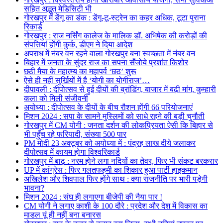
सहित अद्भुत मेडिसिटी भी
गोरखपुर में डेंगू का डंक : डेंगू-टू-स्ट्रेन का कहर अधिक, टूटा पुराना
रिकार्ड
गोरखपुर : राज नर्सिंग कालेज के मालिक डॉ. अभिषेक की करोड़ों की
संपत्तियां होंगी कुर्क, डीएम ने दिया आदेश
अपराध में नंबर वन रहने वाला गोरखपुर बना स्वच्छता में नंबर वन
बिहार में जनता के सुंदर राज का सपना सँजोये प्रशांत किशोर
छठी मैया के महात्म्य का महापर्व ‘छठ’ शुरू
ऐसे ही नहीं सुर्खियों में है ‘योगी का योगीराज’…
दीपावली : दीपोत्सव से हुई दीयों की ब्रांडिंग, बाजार में बढ़ी मांग, कुम्हारी
कला को मिली संजीवनी
अयोध्या : दीपोत्सव के दीयों के बीच रौशन होंगी 66 परियोजनाएं
मिशन 2024 : सपा के सामने मुस्लिमों को साधे रहने की बड़ी चुनौती
गोरखपुर में CM योगी : जनता दर्शन की लोकप्रियता ऐसी कि बिहार से
भी पहुँच रहे फरियादी, संख्या 500 पार
PM मोदी 23 अक्टूबर को अयोध्या में : पंद्रह लाख दीये जलाकर
दीपोत्सव में कायम होगा विश्वरिकार्ड
गोरखपुर में बाढ़ : नरम होने लगा नदियों का तेवर, फिर भी संकट बरकरार
UP में कांग्रेस : फिर गलतफहमी का शिकार हुआ पार्टी हाइकमान
अखिलेश और शिवपाल फिर होंगे साथ : क्या राजनीति पर भारी पड़ेगी
भावना?
मिशन 2024 : संघ ही लगाएगा बीजेपी की नैया पार !
CM योगी ने लगाए काशी के 100 दौरे : प्रदेश और देश में विकास का
माडल यूं ही नहीं बना बनारस