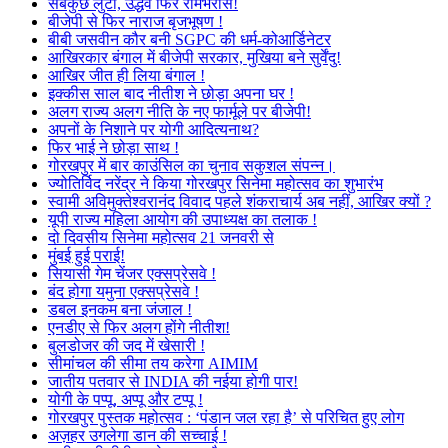
सबकुछ लुटा, उद्धव फिर रामभरोसे!
बीजेपी से फिर नाराज बृजभूषण !
बीबी जसवीन कौर बनी SGPC की धर्म-कोआर्डिनेटर
आखिरकार बंगाल में बीजेपी सरकार, मुखिया बने सुर्वेंदु!
आखिर जीत ही लिया बंगाल !
इक्कीस साल बाद नीतीश ने छोड़ा अपना घर !
अलग राज्य अलग नीति के नए फार्मूले पर बीजेपी!
अपनों के निशाने पर योगी आदित्यनाथ?
फिर भाई ने छोड़ा साथ !
गोरखपुर में बार काउंसिल का चुनाव सकुशल संपन्न।
ज्योतिर्विद नरेंद्र ने किया गोरखपुर सिनेमा महोत्सव का शुभारंभ
स्वामी अविमुक्तेश्वरानंद विवाद पहले शंकराचार्य अब नहीं, आखिर क्यों ?
यूपी राज्य महिला आयोग की उपाध्यक्ष का तलाक !
दो दिवसीय सिनेमा महोत्सव 21 जनवरी से
मुंबई हुई पराई!
सियासी गेम चेंजर एक्सप्रेसवे !
बंद होगा यमुना एक्सप्रेसवे !
डबल इनकम बना जंजाल !
एनडीए से फिर अलग होंगे नीतीश!
बुलडोजर की जद में खेसारी !
सीमांचल की सीमा तय करेगा AIMIM
जातीय पतवार से INDIA की नईया होगी पार!
योगी के पप्पू, अप्पू और टप्पू !
गोरखपुर पुस्तक महोत्सव : ‘पंडान जल रहा है’ से परिचित हुए लोग
अज़हर उगलेगा डान की सच्चाई !