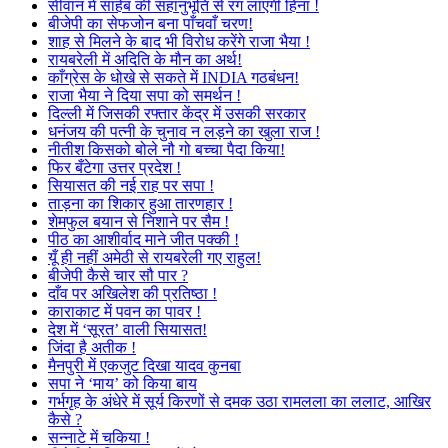
सीवान में साहेब की सहानुभूति से रंग लाएगी हिना !
बीजेपी का सेफजोन बना पाँचवाँ चरण!
शाह से मिलने के बाद भी विरोध करेंगे राजा भैया !
रायबरेली में अदिति के मौन का अर्थ!
काँग्रेस के धोखे से सकते में INDIA गठबंधन!
राजा भैया ने दिया सपा को समर्थन !
दिल्ली में जिसकी रफ्तार केंद्र में उसकी सरकार
धनंजय की पत्नी के चुनाव न लड़ने का खुला राज !
नीतीश किसको बोले नौ गो बच्चा पैदा किया!
फिर बँटेगा उत्तर प्रदेश !
सियासत की नई राह पर सपा !
ताड़ना का शिकार हुआ तारणहार !
शेमफुल बयान से निशाने पर सैम !
पीठ का आशीर्वाद माने जीत पक्की !
यूँ ही नहीं अमेठी से रायबरेली गए राहुल!
बीजेपी कैसे चार सौ पार ?
दाँव पर अखिलेश की प्रतिष्ठा !
काराकाट में पवन का पावर !
देश में ‘सूरत’ वाली सियासत!
जिंदा है अतीक !
मैनपुरी में एकजुट दिखा यादव कुनबा
सपा ने ‘माय’ को किया बाय
गर्भगृह के अंधेरे में सूर्य किरणों से दमक उठा रामलला का ललाट, आखिर
कैसे ?
सन्नाटे में चकिया !