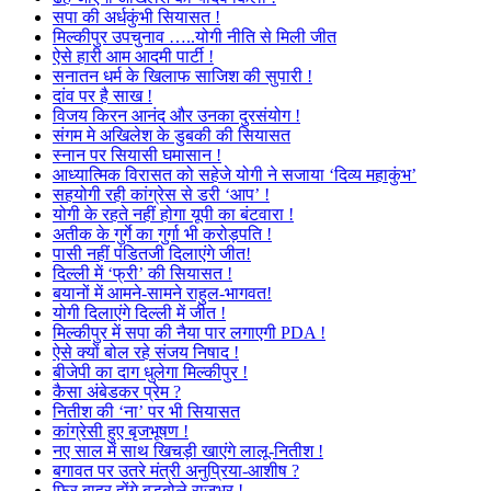
सपा की अर्धकुंभी सियासत !
मिल्कीपुर उपचुनाव …..योगी नीति से मिली जीत
ऐसे हारी आम आदमी पार्टी !
सनातन धर्म के खिलाफ साजिश की सुपारी !
दांव पर है साख !
विजय किरन आनंद और उनका दुरसंयोग !
संगम मे अखिलेश के डुबकी की सियासत
स्नान पर सियासी घमासान !
आध्यात्मिक विरासत को सहेजे योगी ने सजाया ‘दिव्य महाकुंभ’
सहयोगी रही कांग्रेस से डरी ‘आप’ !
योगी के रहते नहीं होगा यूपी का बंटवारा !
अतीक के गुर्गे का गुर्गा भी करोड़पति !
पासी नहीं पंडितजी दिलाएंगे जीत!
दिल्ली में ‘फ्री’ की सियासत !
बयानों में आमने-सामने राहुल-भागवत!
योगी दिलाएंगे दिल्ली में जीत !
मिल्कीपुर में सपा की नैया पार लगाएगी PDA !
ऐसे क्यों बोल रहे संजय निषाद !
बीजेपी का दाग धुलेगा मिल्कीपुर !
कैसा अंबेडकर प्रेम ?
नितीश की ‘ना’ पर भी सियासत
कांग्रेसी हुए बृजभूषण !
नए साल में साथ खिचड़ी खाएंगे लालू-नितीश !
बगावत पर उतरे मंत्री अनुप्रिया-आशीष ?
फिर बाहर होंगे बड़बोले राजभर !