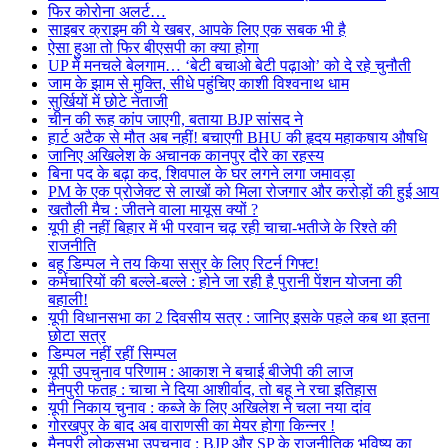
फिर कोरोना अलर्ट…
साइबर क्राइम की ये खबर, आपके लिए एक सबक भी है
ऐसा हुआ तो फिर बीएसपी का क्या होगा
UP में मनचले बेलगाम… ‘बेटी बचाओ बेटी पढ़ाओ’ को दे रहे चुनौती
जाम के झाम से मुक्ति, सीधे पहुंचिए काशी विश्वनाथ धाम
सुर्खियों में छोटे नेताजी
चीन की रूह कांप जाएगी, बताया BJP सांसद ने
हार्ट अटैक से मौत अब नहीं! बचाएगी BHU की हृदय महाकषाय औषधि
जानिए अखिलेश के अचानक कानपुर दौरे का रहस्य
बिना पद के बढ़ा कद, शिवपाल के घर लगने लगा जमावड़ा
PM के एक प्रोजेक्ट से लाखों को मिला रोजगार और करोड़ों की हुई आय
खतौली मैच : जीतने वाला मायूस क्यों ?
यूपी ही नहीं बिहार में भी परवान चढ़ रही चाचा-भतीजे के रिश्ते की
राजनीति
बहू डिम्पल ने तय किया ससुर के लिए रिटर्न गिफ्ट!
कर्मचारियों की बल्ले-बल्ले : होने जा रही है पुरानी पेंशन योजना की
बहाली!
यूपी विधानसभा का 2 दिवसीय सत्र : जानिए इसके पहले कब था इतना
छोटा सत्र
डिम्पल नहीं रहीं सिम्पल
यूपी उपचुनाव परिणाम : आकाश ने बचाई बीजेपी की लाज
मैनपुरी फतह : चाचा ने दिया आशीर्वाद, तो बहू ने रचा इतिहास
यूपी निकाय चुनाव : कब्जे के लिए अखिलेश ने चला नया दांव
गोरखपुर के बाद अब वाराणसी का मेयर होगा किन्नर !
मैनपुरी लोकसभा उपचुनाव : BJP और SP के राजनीतिक भविष्य का