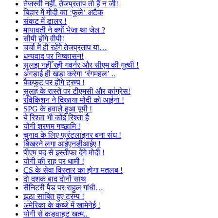
तेजस्वी नहीं, तेजप्रताप तो हैं न जी!
बिहार में मोदी का ‘फुले’ अटैक
संकट में डालर !
मायावती ने क्यों भेजा था जेल ?
सीपी होंगे वीपी!
चर्चा में ही रहेंगे तेजप्रताप या…
धन्यवाद पर निष्कासन!
सुलझ नहीँ रही गवर्नर और सीएम की गुत्थी !
अंगड़ाई ही खड़ा करेगा ‘रंगमहल’ ..
बैकफुट पर होंगे ट्रम्प !
सुलह के रास्ते पर टीएमसी और कांग्रेस!
रविकिशन ने दिखाया मोदी को आईना !
SPG के हवाले हुआ यूपी !
ये रिश्ता भी कोई रिश्ता है
योगी शरणम गच्छामि !
चुनाव के लिए फ्रंटलाइनर बना संघ !
बिखरने लगा आईएनडीआईए !
पीएम पद से इस्तीफा देंगे मोदी !
योगी की राह पर धामी !
CS के सेवा विस्तार का होगा मतलब !
दो दशक बाद दोनों साथ
सैनिटरी पैड पर राहुल गांधी…
झूठा साबित हुए ट्रम्प !
अमेरिका के कब्जे में खामेनेई !
योगी से कड़वाहट खत्म..