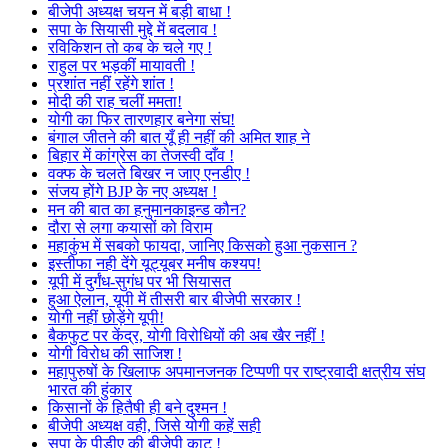
बीजेपी अध्यक्ष चयन में बड़ी बाधा !
सपा के सियासी मुद्दे में बदलाव !
रविकिशन तो कब के चले गए !
राहुल पर भड़कीं मायावती !
प्रशांत नहीं रहेंगे शांत !
मोदी की राह चलीं ममता!
योगी का फिर तारणहार बनेगा संघ!
बंगाल जीतने की बात यूँ ही नहीं की अमित शाह ने
बिहार में कांग्रेस का तेजस्वी दाँव !
वक्फ के चलते बिखर न जाए एनडीए !
संजय होंगे BJP के नए अध्यक्ष !
मन की बात का हनुमानकाइन्ड कौन?
दौरा से लगा कयासों को विराम
महाकुंभ में सबको फायदा, जानिए किसको हुआ नुकसान ?
इस्तीफा नही देंगे यूट्यूबर मनीष कश्यप!
यूपी में दुर्गंध-सुगंध पर भी सियासत
हुआ ऐलान, यूपी में तीसरी बार बीजेपी सरकार !
योगी नहीं छोड़ेंगे यूपी!
बैकफुट पर केंद्र, योगी विरोधियों की अब खैर नहीं !
योगी विरोध की साजिश !
महापुरुषों के खिलाफ अपमानजनक टिप्पणी पर राष्ट्रवादी क्षत्रीय संघ
भारत की हुंकार
किसानों के हितैषी ही बने दुश्मन !
बीजेपी अध्यक्ष वही, जिसे योगी कहें सही
सपा के पीडीए की बीजेपी काट !