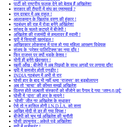
पार्टी को राष्ट्रीय फलक देने को बेताब हैं अखिलेश!
सरकार की तैयारी में संघ का एमएमवाई ?
राम दरबार में अब राहुल !
आलाकमान के खिलाफ वरुण की हुंकार !
गठबंधन की राह में रोड़ा बनेंगे अखिलेश!
सांसद के चलते कटघरे में बीजेपी !
अखिलेश की रजामंदी से हमलावर हैं स्वामी !
यूपी में सियासी खरमंडल !
आखिरकार लोकसभा में पास हो गया महिला आरक्षण विधेयक
संजय के ‘प्रेशर पालिटिक्स’का नया दाँव !
फिर राजभर पर क्यों भड़के केशव !
योगी ही बनेंगे खेवनहार !
खुली आँख : बीजेपी ने अब पिछड़ों के साथ अगड़ों पर लगाया दाँव!
यूपी में कमजोर होती एनडीए !
INDIA गठबंधन में अभी से रार
घोसी हार के बाद भी नहीं थमा ‘राजभर’ का बड़बोलापन
अब तो ‘चाचा’ की कीमत समझें अखिलेश
विलुप्त होते जज़्बाती संस्कारों को सँजोने का पैगाम दे गया ‘जश्न-ए-उर्दू’
घोसी में ‘दारा’ की हार के मायने !
‘घोसी’ जीत गए अखिलेश के सुधाकर
ऐसे तो न हासिल होगी I.N.D.I.A. को सत्ता
आखिर मोदी से डर ही गया विपक्ष !
बीजेपी को चुभ गई अखिलेश की चुनौती
घोसी उपचुनाव : अकेले पड़े अखिलेश!
यूपी में थर्डफ्रंट !