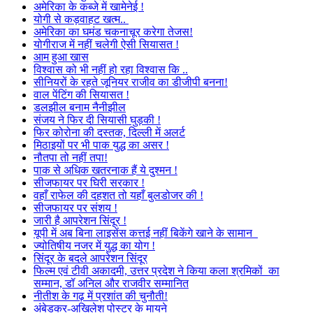
अमेरिका के कब्जे में खामेनेई !
योगी से कड़वाहट खत्म..
अमेरिका का घमंड चकनाचूर करेगा तेजस!
योगीराज में नहीं चलेगी ऐसी सियासत !
आम हुआ खास
विश्वास को भी नहीं हो रहा विश्वास कि ..
सीनियरों के रहते जूनियर राजीव का डीजीपी बनना!
वाल पेंटिंग की सियासत !
डलझील बनाम नैनीझील
संजय ने फिर दी सियासी घुड़की !
फिर कोरोना की दस्तक, दिल्ली में अलर्ट
मिठाइयों पर भी पाक युद्ध का असर !
नौतपा तो नहीं तपा!
पाक से अधिक खतरनाक हैं ये दुश्मन !
सीजफायर पर घिरी सरकार !
वहाँ राफेल की दहशत तो यहाँ बुलडोजर की !
सीजफायर पर संशय !
जारी है आपरेशन सिंदूर !
यूपी में अब बिना लाइसेंस कत्तई नहीं बिकेंगे खाने के सामान
ज्योतिषीय नजर में युद्ध का योग !
सिंदूर के बदले आपरेशन सिंदूर
फिल्म एवं टीवी अकादमी, उत्तर प्रदेश ने किया कला श्रमिकों का
सम्मान, डॉ अनिल और राजवीर सम्मानित
नीतीश के गढ़ में प्रशांत की चुनौती!
अंबेडकर-अखिलेश पोस्टर के मायने