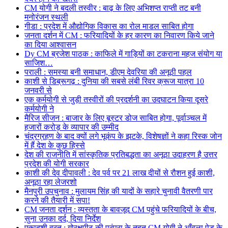
CM योगी ने बदली तस्वीर : बाढ़ के लिए अभिशप्त राप्ती तट बनी
मनोरंजन स्थली
गीडा : प्रदेश में औद्योगिक विकास का रोल माडल साबित होगा
जनता दर्शन में CM : फरियादियों के हर कारण का निवारण किये जाने
का दिया आश्वासन
Dy CM ब्रजेश पाठक : काफिले में गाड़ियों का टकराना महज संयोग या
साजिश…
पराली : समस्या बनी समाधान, डीएम देवरिया की अनूठी पहल
काशी से डिब्रूगढ़ : दुनिया की सबसे लंबी रिवर क्रूज यात्रा 10
जनवरी से
एक कर्मयोगी से जुड़ी तस्वीरों की प्रदर्शनी का उदघाटन किया दूसरे
कर्मयोगी ने
मैरिज सीजन : बाजार के लिए बूस्टर डोज साबित होगा, पूर्वाञ्चल में
हजारों करोड़ के व्यापार की उम्मीद
चंद्रग्रहण के बाद क्यों लगे भूकंप के झटके, विशेषज्ञों ने कहा रिस्क जोन
में हैं देश के कुछ हिस्से
देश की राजनीति में सांस्कृतिक प्रतिबद्धता का अनूठा उदाहरण है उत्तर
प्रदेश की योगी सरकार
काशी की देव दीपावली : देव पर्व पर 21 लाख दीयों से रौशन हुई काशी,
अनूठा रहा लेजरशो
मैनपुरी उपचुनाव : मुलायम सिंह की यादों के सहारे चुनावी वैतरणी पार
करने की तैयारी में सपा!
CM जनता दर्शन : व्यस्तता के बावजूद CM पहुंचे फरियादियों के बीच,
सुना उनका दर्द, दिया निर्देश
एकादशी व्रत : गोरक्षपीठ की परंपरा के तहत CM योगी ने आँवला पेड़ के