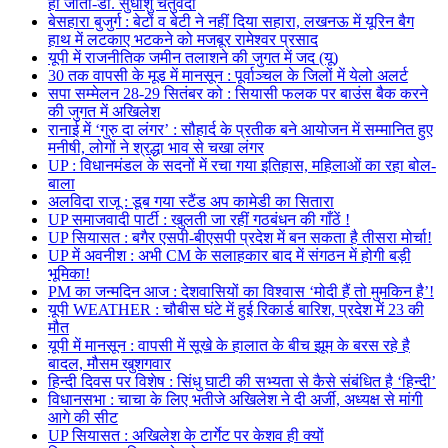
हो जाता-डॉ. सुधांशु चतुर्वेदी
बेसहारा बुजुर्ग : बेटों व बेटी ने नहीं दिया सहारा, लखनऊ में यूरिन बैग
हाथ में लटकाए भटकने को मजबूर रामेश्वर प्रसाद
यूपी में राजनीतिक जमीन तलाशने की जुगत में जद (यू)
30 तक वापसी के मूड में मानसून : पूर्वाञ्चल के जिलों में येलो अलर्ट
सपा सम्मेलन 28-29 सितंबर को : सियासी फलक पर बाउंस बैक करने
की जुगत में अखिलेश
रानाई में ‘गुरु दा लंगर’ : सौहार्द के प्रतीक बने आयोजन में सम्मानित हुए
मनीषी, लोगों ने श्रद्धा भाव से चखा लंगर
UP : विधानमंडल के सदनों में रचा गया इतिहास, महिलाओं का रहा बोल-
बाला
अलविदा राजू : डूब गया स्टैंड अप कामेडी का सितारा
UP समाजवादी पार्टी : खुलती जा रहीं गठबंधन की गाँठें !
UP सियासत : बगैर एसपी-बीएसपी प्रदेश में बन सकता है तीसरा मोर्चा!
UP में अवनीश : अभी CM के सलाहकार बाद में संगठन में होगी बड़ी
भूमिका!
PM का जन्मदिन आज : देशवासियों का विश्वास ‘मोदी हैं तो मुमकिन है’!
यूपी WEATHER : चौबीस घंटे में हुई रिकार्ड बारिश, प्रदेश में 23 की
मौत
यूपी में मानसून : वापसी में सूखे के हालात के बीच झूम के बरस रहे है
बादल, मौसम खुशगवार
हिन्दी दिवस पर विशेष : सिंधु घाटी की सभ्यता से कैसे संबंधित है ‘हिन्दी’
विधानसभा : चाचा के लिए भतीजे अखिलेश ने दी अर्जी, अध्यक्ष से मांगी
आगे की सीट
UP सियासत : अखिलेश के टार्गेट पर केशव ही क्यों