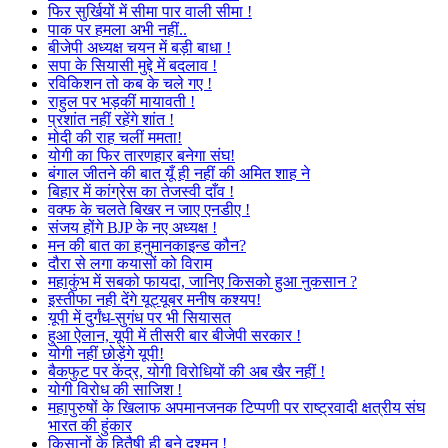
फिर सुर्खियों में सीमा पार वाली सीमा !
पाक पर हमला अभी नहीं..
बीजेपी अध्यक्ष चयन में बड़ी बाधा !
सपा के सियासी मुद्दे में बदलाव !
रविकिशन तो कब के चले गए !
राहुल पर भड़कीं मायावती !
प्रशांत नहीं रहेंगे शांत !
मोदी की राह चलीं ममता!
योगी का फिर तारणहार बनेगा संघ!
बंगाल जीतने की बात यूँ ही नहीं की अमित शाह ने
बिहार में कांग्रेस का तेजस्वी दाँव !
वक्फ के चलते बिखर न जाए एनडीए !
संजय होंगे BJP के नए अध्यक्ष !
मन की बात का हनुमानकाइन्ड कौन?
दौरा से लगा कयासों को विराम
महाकुंभ में सबको फायदा, जानिए किसको हुआ नुकसान ?
इस्तीफा नही देंगे यूट्यूबर मनीष कश्यप!
यूपी में दुर्गंध-सुगंध पर भी सियासत
हुआ ऐलान, यूपी में तीसरी बार बीजेपी सरकार !
योगी नहीं छोड़ेंगे यूपी!
बैकफुट पर केंद्र, योगी विरोधियों की अब खैर नहीं !
योगी विरोध की साजिश !
महापुरुषों के खिलाफ अपमानजनक टिप्पणी पर राष्ट्रवादी क्षत्रीय संघ
भारत की हुंकार
किसानों के हितैषी ही बने दुश्मन !