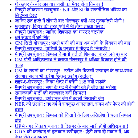
गोरखपुर के बाद अब वाराणसी का मेयर होगा किन्नर !
मैनपुरी लोकसभा उपचुनाव : BJP और SP के राजनीतिक भविष्य का
लिटमस टेस्ट
जानिए एक हफ्ते में तीसरी बार गोरखपुर क्यों आए मुख्यमंत्री योगी !
महाराष्ट्र, बिहार की तरह यूपी में भी होगा तख़्ता पलट!
मैनपुरी उपचुनाव : जानिए शिवपाल का मास्टर स्ट्रोक
धर्म संकट में धर्म सिंह
CM सिटी गोरखपुर : पहले पानी की बाढ़ अब योगी के विकास की बाढ़
मैनपुरी उपचुनाव : पार्टियों के प्रचार में मौजूद है ‘नेताजी’!
मैनपुरी उपचुनाव : डिम्पल ने मानी शर्त तो शिवपाल करने लगे प्रचार
CM योगी आदित्यनाथ ने बताया गोरखपुर में अधिक विकास होने की
वजह
CM के सपनों का गोरखपुर : स्टील और बिजली उत्पादन के साथ-साथ
रोजगार सृजन भी करेगा ‘अंकुर उद्योग (स्टील)’
शहर-ए-गोरखपुर : निगम क्षेत्र में बनेंगी 138 नयी सड़कें
मैनपुरी उपचुनाव : सपा के गढ़ में बीजेपी को है जीत का भरोसा
समाजवादी पार्टी की तारणहार बनीं डिम्पल!
मैनपुरी उपचुनाव : इमोशनल जंग में बदली सियासी जंग
NER की छलांग : नए वर्ष में सबकुछ आनलाइन, समय और पेपर की होगी
बचत
मैनपुरी उपचुनाव : डिम्पल को जिताने के लिए अखिलेश ने चला सिम्पल
दांव
UP में नगर निकाय चुनाव : 8 दिसंबर के बाद जारी होगी अधिसूचना !
GDA की कार्रवाई से हलकान खरीददार : पूंजी लगा दी मकान में, अब
बेघर होने का खतरा