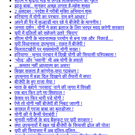
सीएम ने बुढ़िया माई से लगाई लोककल्याण की गुहार
झाड़ू बाबा.. सुनकर अच्छा लगता है-महेश शुक्ल
2 अक्टूबर : प्रदेश में गरीबी मुक्ति अभियान शुरू
हरियाणा में योगी का प्रचार, राम बने आधार !
अपने ही पैर में कुल्हाड़ी मार रहे ये बीजेपी के माननीय !
जनता दर्शन : योगी ने कहा इलाज के लिए भरपूर मदद करेगी सरकार
यूपी में दलितों को सहेजने उतरे ‘चिराग’
सीएम योगी के भावनात्मक प्रयोग से बना एक और रिकार्ड…
यूपी विधानसभा उपचुनाव : राहत में बीजेपी !
मिलावटखोरी पर मुख्यमंत्री योगी सख्त !
हरियाणा : चुनाव प्रचार में दिखी योगी की सियासी परिपक्वता !
‘भोलू’ और ‘भवानी’ भी अब योगी के हवाले
…कमतर नहीं आध्यात्म का असर!
बिखर सकता है कांग्रेस-सपा गठबंधन !
उपचुनाव में बड़ा दिल दिखाने की तैयारी में सपा!
बीजेपी के हुए राजा भैया !
माता के बहाने ‘प्रसाद’ पाने की जुगत में विपक्षी
एक बार फिर ठगे गए शिवपाल !
केशव पर फिर भारी पड़े योगी !
ऐसे तो योगी नहीं बीजेपी ही निबट जाएगी !
करहल में गरजा बाबा का बुलडोजर !
योगी की ये कैसी घेराबंदी !
चुनावी नतीजों के बाद बैकफुट पर यूपी सरकार !
क्या उपचुनावों में खुल गई बीजेपी के सियासी ढोल की पोल!
यूपी की सियासत में अब दलित-दलित..