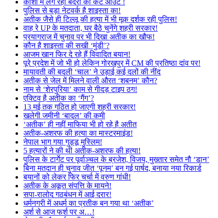
काशी में लग रहा बंदरों का कट आउट !
पुलिस से बड़ा नेटवर्क है शाइस्ता का!
अतीक जैसे ही टिल्लू की हत्या में भी मूक दर्शक रही पुलिस!
वाह रे UP के मतदाता, घर बैठे चुनेंगे शहरी सरकार!
प्रयागराज में चुनाव पर भी दिखा अतीक का खौफ!
कौन है शाइस्ता की सखी ‘मुंडी’?
आजम खान फिर दे रहे हैं विवादित बयान!
पूरे प्रदेश में जो भी हो लेकिन गोरखपुर में CM की प्रतिष्ठा दांव पर!
मायावती की बदली ‘चाल’ ने उड़ाई कई दलों की नींद
अतीक से जेल में मिलने वाली औरत ‘शबनम’ कौन?
नाम से ‘शेरपुरिया’ काम से गीदड़ टाइप ठग!
एक्टिव है अतीक का ‘गैंग’?
13 मई तक गठित हो जाएगी शहरी सरकार!
खलेगी जमीनी ‘बादल’ की कमी
‘अतीक’ ही नहीं माफिया भी हो रहे है अतीत
अतीक-अशरफ की हत्या का मास्टरमाइंड!
नेपाल भाग गया गुड्डू मुस्लिम!
5 हत्यारों ने की थी अतीक-अशरफ की हत्या!
पुलिस के टार्गेट पर पूर्वाञ्चल के ब्रजेश, विजय, मुख्तार समेत नौ ‘डान’
बिना मतदान ही चुनाव जीत ‘पूनम’ बन गई पार्षद, बनाया नया रिकार्ड
बयानों को लेकर फिर चर्चा में वरुण गांधी!
अतीक के अकूत संपत्ति के मायने!
सपा-रालोद गठबंधन में आई दरार!
धर्मनगरी में अधर्म का प्रतीक बन गया था ‘अतीक’
अर्श से आज फर्श पर अ…!