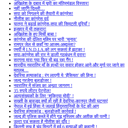
अखिलेश के दबाव में यूपी का मंत्रिमंडल विस्तार!
नहीं जाएँगे दिल्ली…
सपा को निगलने की तैयारी में कांग्रेस!
नीतीश का कांग्रेस दर्द
यात्रा ने बढ़ाई कांग्रेस-सपा की सिमटती दूरियाँ !
इजहार में भी तकरार!
अखिलेश के हुए मिर्ची बाबा !
कांग्रेस की दलित मुहिम पर भारी ‘चुनाव’
रामपुर जेल से कहाँ गए आजम-अब्दुल्ला?
एमपी में I.N.D.I.A.को लग सकता है झटका !
सपा-कांग्रेस की रार ने डाली गठबंधन में दरार!
सरगना मारा गया फिर भी बढ़ रहा गैंग !
शारदीय नवरात्रि माँ के हाथी पर सवार होकर आने और मुर्गा पर जाने का
मतलब…
देवरिया हत्याकांड : रंग लाएगी ये ‘हैसियत’ की हिना !
जल्द गरजेगा बुलडोजर !
नवरात्रि में संजय का अनूठा जागरण !
35 रुपये लीटर पेट्रोल!
अल्पसंख्यकों के लिए ‘शुक्रिया मोदी’ !
सख्ती के बावजूद क्यों हो रही है देवरिया-कानपुर जैसी घटनाएं
नेपाल में हुई हिंसा ने जलाई हिंदुस्तानियों के पेट की आग
देवरिया हत्याकांड : बुलडोजरी कार्रवाई !
जल्द ही पुलिस कब्जे में होंगे गुडू मुस्लिम और अतीक की पत्नी !
उल्टा पड़ सकता है नीतीश का दाँव !
कितनी सच है चंद मिनटों में हुई 6 हत्याओं की कहानी !