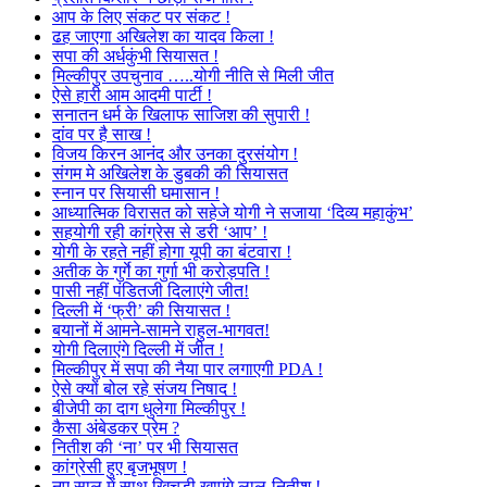
आप के लिए संकट पर संकट !
ढह जाएगा अखिलेश का यादव किला !
सपा की अर्धकुंभी सियासत !
मिल्कीपुर उपचुनाव …..योगी नीति से मिली जीत
ऐसे हारी आम आदमी पार्टी !
सनातन धर्म के खिलाफ साजिश की सुपारी !
दांव पर है साख !
विजय किरन आनंद और उनका दुरसंयोग !
संगम मे अखिलेश के डुबकी की सियासत
स्नान पर सियासी घमासान !
आध्यात्मिक विरासत को सहेजे योगी ने सजाया ‘दिव्य महाकुंभ’
सहयोगी रही कांग्रेस से डरी ‘आप’ !
योगी के रहते नहीं होगा यूपी का बंटवारा !
अतीक के गुर्गे का गुर्गा भी करोड़पति !
पासी नहीं पंडितजी दिलाएंगे जीत!
दिल्ली में ‘फ्री’ की सियासत !
बयानों में आमने-सामने राहुल-भागवत!
योगी दिलाएंगे दिल्ली में जीत !
मिल्कीपुर में सपा की नैया पार लगाएगी PDA !
ऐसे क्यों बोल रहे संजय निषाद !
बीजेपी का दाग धुलेगा मिल्कीपुर !
कैसा अंबेडकर प्रेम ?
नितीश की ‘ना’ पर भी सियासत
कांग्रेसी हुए बृजभूषण !
नए साल में साथ खिचड़ी खाएंगे लालू-नितीश !