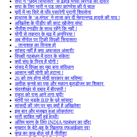
सपा ने “छद्म सियासत” से ढहाई भगवा ब्रिगेड की दीवार
सपा के लिए भारी न पड जाए कांग्रेस की ये चाल
यूपी में नए सिरे से पाँव पसारेगी पुरानी शिवसेना
हाथरस के ‘अ-मंगल’ ने ताजा कर दी मेहरानगढ़ हादसे की याद !
अखिलेश के पीडीए की काट खोजेगा संघ!
नीतीश एनडीए के साथ रहेंगे कि नही !
योगी से तकरार के मूड में अनुप्रिया !
अब सेंगोल पर टिकी विपक्षी सियासत!
.. तानाशाह का विनाश हो
सांसद नहीं है क्या अफजाल अंसारी!
विपक्षी गठबंधन में दरार के संकेत!
क्यों संघ के प्रिय है योगी !
संसद में विपक्ष का मुद्दा बना संविधान
आसान नहीं योगी को हटाना !
26 को तय होगा मोदी सरकार का भविष्य!
अतीक कुनबे का एक और मकान बुलडोजर का शिकार
चंद्रशेखर से दबाव में बीएसपी !
राहुल को रास आने लगा यूपी!
मंत्री पर भड़के BJP के पूर्व सांसद!
सांसदों की जंग पर चुप क्यों है अखिलेश!
इस बार और मजबूत हुआ लोकतंत्र!
भारी साबित नहीं हुई हाथी!
अंतिम चरण के लिए INDIA गठबंधन का दाँव!
मुख्तार के बेटे-बहू के खिलाफ एफआईआर रद्द!
कुछ का कुछ बोल रहे है नीतीश!