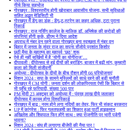
नीचे किया सहभोज
गोरखपुर : विश्वस्तरीय होगी खोराबार आवासीय योजना, सभी सुविधाओं
सहित अद्भुत मेडिसिटी भी
गोरखपुर में डेंगू का डंक : डेंगू-टू-स्ट्रेन का कहर अधिक, टूटा पुराना
रिकार्ड
गोरखपुर : राज नर्सिंग कालेज के मालिक डॉ. अभिषेक की करोड़ों की
संपत्तियां होंगी कुर्क, डीएम ने दिया आदेश
अपराध में नंबर वन रहने वाला गोरखपुर बना स्वच्छता में नंबर वन
बिहार में जनता के सुंदर राज का सपना सँजोये प्रशांत किशोर
छठी मैया के महात्म्य का महापर्व ‘छठ’ शुरू
ऐसे ही नहीं सुर्खियों में है ‘योगी का योगीराज’…
दीपावली : दीपोत्सव से हुई दीयों की ब्रांडिंग, बाजार में बढ़ी मांग, कुम्हारी
कला को मिली संजीवनी
अयोध्या : दीपोत्सव के दीयों के बीच रौशन होंगी 66 परियोजनाएं
मिशन 2024 : सपा के सामने मुस्लिमों को साधे रहने की बड़ी चुनौती
गोरखपुर में CM योगी : जनता दर्शन की लोकप्रियता ऐसी कि बिहार से
भी पहुँच रहे फरियादी, संख्या 500 पार
PM मोदी 23 अक्टूबर को अयोध्या में : पंद्रह लाख दीये जलाकर
दीपोत्सव में कायम होगा विश्वरिकार्ड
गोरखपुर में बाढ़ : नरम होने लगा नदियों का तेवर, फिर भी संकट बरकरार
UP में कांग्रेस : फिर गलतफहमी का शिकार हुआ पार्टी हाइकमान
अखिलेश और शिवपाल फिर होंगे साथ : क्या राजनीति पर भारी पड़ेगी
भावना?
मिशन 2024 : संघ ही लगाएगा बीजेपी की नैया पार !