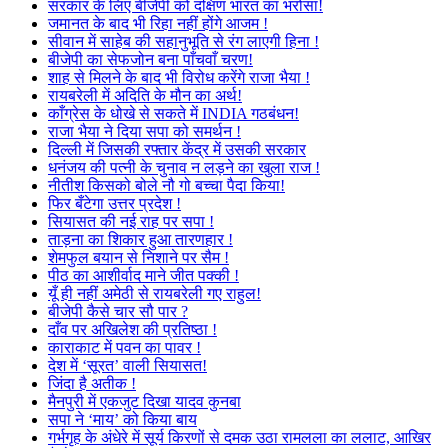
सरकार के लिए बीजेपी को दक्षिण भारत का भरोसा!
जमानत के बाद भी रिहा नहीं होंगे आजम !
सीवान में साहेब की सहानुभूति से रंग लाएगी हिना !
बीजेपी का सेफजोन बना पाँचवाँ चरण!
शाह से मिलने के बाद भी विरोध करेंगे राजा भैया !
रायबरेली में अदिति के मौन का अर्थ!
काँग्रेस के धोखे से सकते में INDIA गठबंधन!
राजा भैया ने दिया सपा को समर्थन !
दिल्ली में जिसकी रफ्तार केंद्र में उसकी सरकार
धनंजय की पत्नी के चुनाव न लड़ने का खुला राज !
नीतीश किसको बोले नौ गो बच्चा पैदा किया!
फिर बँटेगा उत्तर प्रदेश !
सियासत की नई राह पर सपा !
ताड़ना का शिकार हुआ तारणहार !
शेमफुल बयान से निशाने पर सैम !
पीठ का आशीर्वाद माने जीत पक्की !
यूँ ही नहीं अमेठी से रायबरेली गए राहुल!
बीजेपी कैसे चार सौ पार ?
दाँव पर अखिलेश की प्रतिष्ठा !
काराकाट में पवन का पावर !
देश में ‘सूरत’ वाली सियासत!
जिंदा है अतीक !
मैनपुरी में एकजुट दिखा यादव कुनबा
सपा ने ‘माय’ को किया बाय
गर्भगृह के अंधेरे में सूर्य किरणों से दमक उठा रामलला का ललाट, आखिर