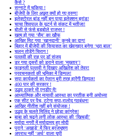
कैसे ?
सन्नाटे में चकिया !
बीजेपी के लिए अछूत क्यों हो गए वरुण!
इलेक्टोरल बांड नहीं बन पाया इलेक्शन ब्रांड!
चाचा शिवपाल के यूटर्न से संकट में भतीजा!
बोली से फंसे बड़बोले राजभर !
खत्म हो गया ‘सैम’ का खौफ
आखिर मिट गया ‘खानदानी’ कुनबे का दाग!
बिहार में बीजेपी की सियासत का खेवनहार बनेगा ‘भूरा बाल’
चलन तोड़ेंगे चिराग !
पल्लवी की राह पर डॉ संजय
डर गया दूसरों को डराने वाला ‘मुख्तार’!
फाइनली पल्लवी ने दिखाए अखिलेश को तेवर!
प्रवचनकर्ता की भूमिका में डिम्पल!
सपा कार्यकर्ता का ऐलान बुरी तरह हारेंगी डिम्पल!
400 पार की सरकार !
उद्धव ठाकरे भी एनडीए में!
आध्यात्मिक और मायावी आस्था का प्रतीक बनी अयोध्या
एक सीट पर पेंच, टूटेगा सपा-रालोद गठबंधन!
आखिर नीतीश नहीं बने संयोजक !
उद्धव के चलते मिलिंद ने छोड़ा कांग्रेस!
बाबा को चढ़ने लगी लोक आस्था की ‘खिचड़ी’
मर्यादा नगरी में मर्यादामय हुए मोदी
पुराने ‘अखाड़े’ में फिर ब्रजभूषण
अपराध नहीं ‘अर्थ’ वाला यूपी