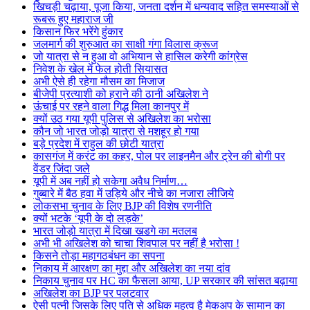
खिचड़ी चढ़ाया, पूजा किया, जनता दर्शन में धन्यवाद सहित समस्याओं से
रूबरू हुए महाराज जी
किसान फिर भरेंगे हुंकार
जलमार्ग की शुरुआत का साक्षी गंगा विलास क्रूज
जो यात्रा से न हुआ वो अभियान से हासिल करेगी कांग्रेस
निवेश के खेल में फेल होती सियासत
अभी ऐसे ही रहेगा मौसम का मिजाज
बीजेपी प्रत्याशी को हराने की ठानी अखिलेश ने
ऊंचाई पर रहने वाला गिद्ध मिला कानपुर में
क्यों उठ गया यूपी पुलिस से अखिलेश का भरोसा
कौन जो भारत जोड़ो यात्रा से मशहूर हो गया
बड़े प्रदेश में राहुल की छोटी यात्रा
कासगंज में करंट का कहर, पोल पर लाइनमैन और ट्रेन की बोगी पर
वेंडर जिंदा जले
यूपी में अब नहीं हो सकेगा अवैध निर्माण…
गुब्बारे में बैठ हवा में उड़िये और नीचे का नजारा लीजिये
लोकसभा चुनाव के लिए BJP की विशेष रणनीति
क्यों भटके ‘यूपी के दो लड़के’
भारत जोड़ो यात्रा में दिखा खडगे का मतलब
अभी भी अखिलेश को चाचा शिवपाल पर नहीं है भरोसा !
किसने तोड़ा महागठबंधन का सपना
निकाय में आरक्षण का मुद्दा और अखिलेश का नया दांव
निकाय चुनाव पर HC का फैसला आया, UP सरकार की सांसत बढ़ाया
अखिलेश का BJP पर पलटवार
ऐसी पत्नी जिसके लिए पति से अधिक महत्व है मेकअप के सामान का