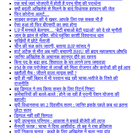
एक चर्च जहां भोजपुरी में होती है प्रभु यीशु की प्रार्थना
क्यों बदली अखिलेश से मिलने के बाद विधायक इरफान की जेल
फिर कोरोना अलर्ट…
साइबर क्राइम की ये खबर, आपके लिए एक सबक भी है
ऐसा हुआ तो फिर बीएसपी का क्या होगा
UP में मनचले बेलगाम… ‘बेटी बचाओ बेटी पढ़ाओ’ को दे रहे चुनौती
जाम के झाम से मुक्ति, सीधे पहुंचिए काशी विश्वनाथ धाम
सुर्खियों में छोटे नेताजी
चीन की रूह कांप जाएगी, बताया BJP सांसद ने
हार्ट अटैक से मौत अब नहीं! बचाएगी BHU की हृदय महाकषाय औषधि
जानिए अखिलेश के अचानक कानपुर दौरे का रहस्य
बिना पद के बढ़ा कद, शिवपाल के घर लगने लगा जमावड़ा
PM के एक प्रोजेक्ट से लाखों को मिला रोजगार और करोड़ों की हुई आय
खतौली मैच : जीतने वाला मायूस क्यों ?
यूपी ही नहीं बिहार में भी परवान चढ़ रही चाचा-भतीजे के रिश्ते की
राजनीति
बहू डिम्पल ने तय किया ससुर के लिए रिटर्न गिफ्ट!
कर्मचारियों की बल्ले-बल्ले : होने जा रही है पुरानी पेंशन योजना की
बहाली!
यूपी विधानसभा का 2 दिवसीय सत्र : जानिए इसके पहले कब था इतना
छोटा सत्र
डिम्पल नहीं रहीं सिम्पल
यूपी उपचुनाव परिणाम : आकाश ने बचाई बीजेपी की लाज
मैनपुरी फतह : चाचा ने दिया आशीर्वाद, तो बहू ने रचा इतिहास
यूपी निकाय चुनाव : कब्जे के लिए अखिलेश ने चला नया दांव