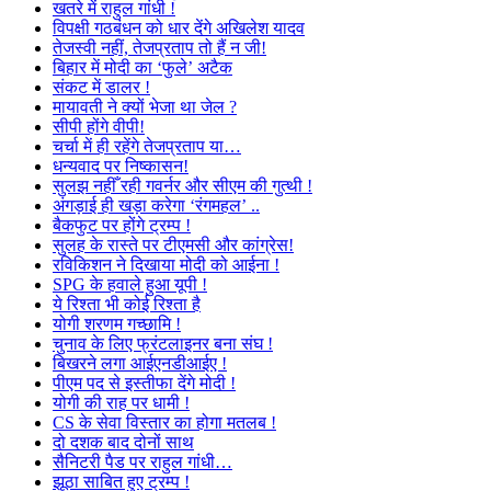
खतरे में राहुल गांधी !
विपक्षी गठबंधन को धार देंगे अखिलेश यादव
तेजस्वी नहीं, तेजप्रताप तो हैं न जी!
बिहार में मोदी का ‘फुले’ अटैक
संकट में डालर !
मायावती ने क्यों भेजा था जेल ?
सीपी होंगे वीपी!
चर्चा में ही रहेंगे तेजप्रताप या…
धन्यवाद पर निष्कासन!
सुलझ नहीँ रही गवर्नर और सीएम की गुत्थी !
अंगड़ाई ही खड़ा करेगा ‘रंगमहल’ ..
बैकफुट पर होंगे ट्रम्प !
सुलह के रास्ते पर टीएमसी और कांग्रेस!
रविकिशन ने दिखाया मोदी को आईना !
SPG के हवाले हुआ यूपी !
ये रिश्ता भी कोई रिश्ता है
योगी शरणम गच्छामि !
चुनाव के लिए फ्रंटलाइनर बना संघ !
बिखरने लगा आईएनडीआईए !
पीएम पद से इस्तीफा देंगे मोदी !
योगी की राह पर धामी !
CS के सेवा विस्तार का होगा मतलब !
दो दशक बाद दोनों साथ
सैनिटरी पैड पर राहुल गांधी…
झूठा साबित हुए ट्रम्प !