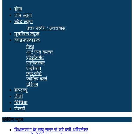
होम
टॉप न्यूज
स्टेट न्यूज
उत्तर प्रदेश / उत्तराखंड
पूर्वांचल न्यूज
लाइफस्टाइल
हेल्थ
आर्ट एण्ड कल्चर
एंटेरटैनमेंट
एग्रीकल्चर
एजूकेशन
फूड कोर्ट
ज्योतिष वर्ल्ड
टूरिज़म
इंटरव्यू
टीवी
विविधा
गैलरी
ब्रेकिंग न्यूज
विधानसभा के लघु सत्र से डरे क्यों अखिलेश!