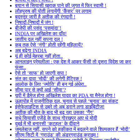
बयान से सियासी खुराक पाने की जुगत में फिर स्वामी !
लौहपुरुष की पोती लगायेंगी ‘कैंसर’ पर लगाम
बदस्तूर जारी है अतीक की रंगदारी !
निषादों-निषादों में जंग !
बीजेपी की पसंद ‘पसमांदा’!
INDIA पर अखिलेश का दाँव!
जातीय दल नहीं सपना दल !
कब तक ऐसे ‘नंगी’ होती रहेंगी महिलायें?
अब बढ़ेगा INDIA
यूं ही कोई मेहरबा नहीं होता..
आनलाइन प्रेमलीला : एक देश में आकर फँसी तो दूसरा विदेश जा कर
फंसा..
ऐसे तो ‘साफ’ हो जाएगी सपा !
संत का दावा ‘मोदी’ की लगेगी हैट्रिक !
आलोक के लिए ‘ज्योति’ ही बन गई अंधेरा..
सीमा पार से क्यों आई ‘सीमा’?
यूपी में डैमेज होगा अखिलेश यादव का PDA या मैनेज होगा !
ऊहापोह में राजनीतिक दल, चुनाव से पहले ‘चुनाव’ का संकट
इंसेफेलाइटिस से उबरे तो अब डराने लगा डाइबिटीज!
अतीक की मौत के बाद भी बढ़ रहा उसका ‘गैंग’
सधे सियासी एजेंडे के साथ गोरखपुर आए थे मोदी
दुबई में भी बनारसी ‘कटहल’ के दीवाने
जुमलेबाज नहीं, सपने को हकीकत में बदलने वाले शिल्पकार हैं ‘मोदी’
सीएम सिटी में ‘ग्राउंड’ की अंडरग्राउंड क्राइम !