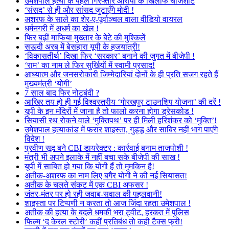
उमेशपाल हत्या के पहले गिरफ्तार आरोपी के खिलाफ चार्जशीट
‘संसद’ से ही और सांसद जुटाएँगे मोदी !
अशरफ के साले का शेर-ए-पूर्वाञ्चल वाला वीडियो वायरल
धर्मनगरी में अधर्म का खेल !
फिर बढ़ीं माफिया मुख्तार के बेटे की मुश्किलें
सऊदी अरब में बेसहारा यूपी के हजयात्री!
‘विकासतीर्थ’ दिखा फिर ‘सरकार’ बनाने की जुगत में बीजेपी !
‘राम’ का नाम ले फिर सुर्खियों में स्वामी प्रसाद!
आध्यात्म और जनसरोकारी जिम्मेदारियां दोनों के ही प्रति सजग रहते हैं
मुख्यमंत्री ‘योगी’
7 साल बाद फिर नोटबंदी ?
आखिर तय हो ही गई विश्वस्तरीय ‘गोरखपुर टाउनशिप योजना’ की दरें !
यूपी के इन मंदिरों में जाना है तो फालो करना होगा ड्रेसकोड !
सियासी रथ रोकने वाले ‘मुक्तिपथ’ पर ही मिली हरिशंकर को ‘मुक्ति’!
उमेशपाल हत्याकांड में फरार शाइस्ता, गुड्डू और साबिर नहीं भाग पाएंगे
विदेश !
प्रवीण सूद बने CBI डायरेक्टर : कार्रवाई बनाम ताजपोशी !
मंत्री भी अपने इलाके में नहीं बचा सके बीजेपी की साख !
यूपी में साबित हो गया कि योगी हैं तो मुमकिन है!
अतीक-अशरफ का नाम लिए बगैर योगी ने की नई सियासत!
अतीक के चलते संकट में एक CBI अफसर !
जंतर-मंतर पर हो रही जवाब-सवाल की पहलवानी!
शाइस्ता पर टिप्पणी न करता तो आज जिंदा रहता उमेशपाल !
अतीक की हत्या के बदले धमकी भरा ट्वीट, हरकत में पुलिस
फिल्म ‘द केरल स्टोरी’ कहीं प्रतिबंध तो कही टैक्स फ्री!