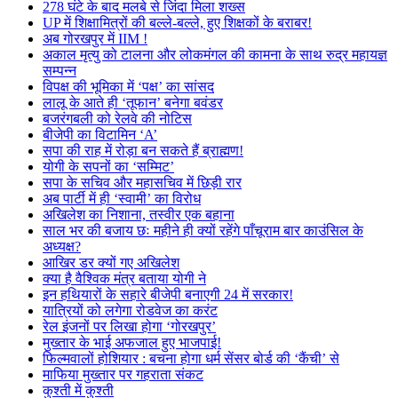
278 घंटे के बाद मलबे से जिंदा मिला शख्स
UP में शिक्षामित्रों की बल्ले-बल्ले, हुए शिक्षकों के बराबर!
अब गोरखपुर में IIM !
अकाल मृत्यु को टालना और लोकमंगल की कामना के साथ रुद्र महायज्ञ
सम्पन्न
विपक्ष की भूमिका में ‘पक्ष’ का सांसद
लालू के आते ही ‘तूफान’ बनेगा बवंडर
बजरंगबली को रेलवे की नोटिस
बीजेपी का विटामिन ‘A’
सपा की राह में रोड़ा बन सकते हैं ब्राह्मण!
योगी के सपनों का ‘सम्मिट’
सपा के सचिव और महासचिव में छिड़ी रार
अब पार्टी में ही ‘स्वामी’ का विरोध
अखिलेश का निशाना, तस्वीर एक बहाना
साल भर की बजाय छः महीने ही क्यों रहेंगे पाँचूराम बार काउंसिल के
अध्यक्ष?
आखिर डर क्यों गए अखिलेश
क्या है वैश्विक मंत्र बताया योगी ने
इन हथियारों के सहारे बीजेपी बनाएगी 24 में सरकार!
यात्रियों को लगेगा रोडवेज का करंट
रेल इंजनों पर लिखा होगा ‘गोरखपुर’
मुख्तार के भाई अफजाल हुए भाजपाई!
फिल्मवालों होशियार : बचना होगा धर्म सेंसर बोर्ड की ‘कैंची’ से
माफिया मुख्तार पर गहराता संकट
कुश्ती में कुश्ती