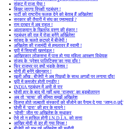
संकट में राजा भैया !
बिखर जाएगा विपक्षी गठबंधन !
पार्टी को राष्ट्रीय फलक देने को बेताब हैं अखिलेश!
सरकार की तैयारी में संघ का एमएमवाई ?
राम दरबार में अब राहुल !
आलाकमान के खिलाफ वरुण की हुंकार !
गठबंधन की राह में रोड़ा बनेंगे अखिलेश!
सांसद के चलते कटघरे में बीजेपी !
अखिलेश की रजामंदी से हमलावर हैं स्वामी !
यूपी में सियासी खरमंडल !
आखिरकार लोकसभा में पास हो गया महिला आरक्षण विधेयक
संजय के ‘प्रेशर पालिटिक्स’का नया दाँव !
फिर राजभर पर क्यों भड़के केशव !
योगी ही बनेंगे खेवनहार !
खुली आँख : बीजेपी ने अब पिछड़ों के साथ अगड़ों पर लगाया दाँव!
यूपी में कमजोर होती एनडीए !
INDIA गठबंधन में अभी से रार
घोसी हार के बाद भी नहीं थमा ‘राजभर’ का बड़बोलापन
अब तो ‘चाचा’ की कीमत समझें अखिलेश
विलुप्त होते जज़्बाती संस्कारों को सँजोने का पैगाम दे गया ‘जश्न-ए-उर्दू’
घोसी में ‘दारा’ की हार के मायने !
‘घोसी’ जीत गए अखिलेश के सुधाकर
ऐसे तो न हासिल होगी I.N.D.I.A. को सत्ता
आखिर मोदी से डर ही गया विपक्ष !
बीजेपी को चुभ गई अखिलेश की चुनौती