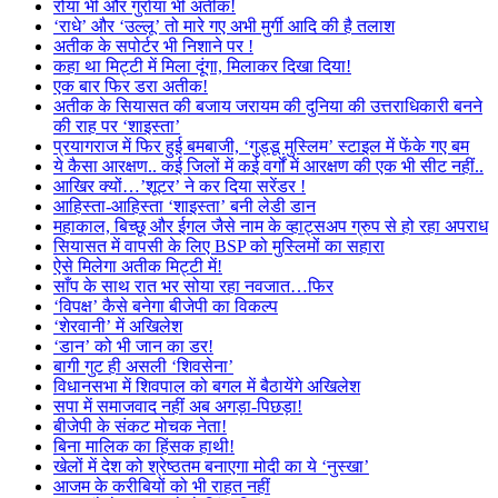
रोया भी और गुर्राया भी अतीक!
‘राधे’ और ‘उल्लू’ तो मारे गए अभी मुर्गी आदि की है तलाश
अतीक के सपोर्टर भी निशाने पर !
कहा था मिट्टी में मिला दूंगा, मिलाकर दिखा दिया!
एक बार फिर डरा अतीक!
अतीक के सियासत की बजाय जरायम की दुनिया की उत्तराधिकारी बनने
की राह पर ‘शाइस्ता’
प्रयागराज में फिर हुई बमबाजी, ‘गुड्डू मुस्लिम’ स्टाइल में फेंके गए बम
ये कैसा आरक्षण.. कई जिलों में कई वर्गों में आरक्षण की एक भी सीट नहीं..
आखिर क्यों…’शूटर’ ने कर दिया सरेंडर !
आहिस्ता-आहिस्ता ‘शाइस्ता’ बनी लेडी डान
महाकाल, बिच्छू और ईगल जैसे नाम के व्हाट्सअप ग्रुप से हो रहा अपराध
सियासत में वापसी के लिए BSP को मुस्लिमों का सहारा
ऐसे मिलेगा अतीक मिट्टी में!
साँप के साथ रात भर सोया रहा नवजात…फिर
‘विपक्ष’ कैसे बनेगा बीजेपी का विकल्प
‘शेरवानी’ में अखिलेश
‘डान’ को भी जान का डर!
बागी गुट ही असली ‘शिवसेना’
विधानसभा में शिवपाल को बगल में बैठायेंगे अखिलेश
सपा में समाजवाद नहीं अब अगड़ा-पिछड़ा!
बीजेपी के संकट मोचक नेता!
बिना मालिक का हिंसक हाथी!
खेलों में देश को श्रेष्ठतम बनाएगा मोदी का ये ‘नुस्खा’
आजम के करीबियों को भी राहत नहीं