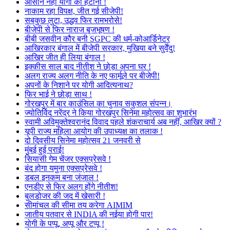
आसान नहीं योगी को हटाना !
नाकाम रहा विपक्ष, जीत गई सीजेपी!
सबकुछ लुटा, उद्धव फिर रामभरोसे!
बीजेपी से फिर नाराज बृजभूषण !
बीबी जसवीन कौर बनी SGPC की धर्म-कोआर्डिनेटर
आखिरकार बंगाल में बीजेपी सरकार, मुखिया बने सुर्वेंदु!
आखिर जीत ही लिया बंगाल !
इक्कीस साल बाद नीतीश ने छोड़ा अपना घर !
अलग राज्य अलग नीति के नए फार्मूले पर बीजेपी!
अपनों के निशाने पर योगी आदित्यनाथ?
फिर भाई ने छोड़ा साथ !
गोरखपुर में बार काउंसिल का चुनाव सकुशल संपन्न।
ज्योतिर्विद नरेंद्र ने किया गोरखपुर सिनेमा महोत्सव का शुभारंभ
स्वामी अविमुक्तेश्वरानंद विवाद पहले शंकराचार्य अब नहीं, आखिर क्यों ?
यूपी राज्य महिला आयोग की उपाध्यक्ष का तलाक !
दो दिवसीय सिनेमा महोत्सव 21 जनवरी से
मुंबई हुई पराई!
सियासी गेम चेंजर एक्सप्रेसवे !
बंद होगा यमुना एक्सप्रेसवे !
डबल इनकम बना जंजाल !
एनडीए से फिर अलग होंगे नीतीश!
बुलडोजर की जद में खेसारी !
सीमांचल की सीमा तय करेगा AIMIM
जातीय पतवार से INDIA की नईया होगी पार!
योगी के पप्पू, अप्पू और टप्पू !