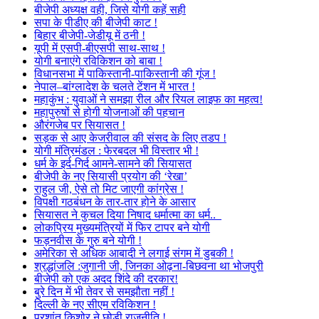
बीजेपी अध्यक्ष वही, जिसे योगी कहें सही
सपा के पीडीए की बीजेपी काट !
बिहार बीजेपी-जेडीयू में ठनी !
यूपी में एसपी-बीएसपी साथ-साथ !
योगी बनाएंगे रविकिशन को बाबा !
विधानसभा में पाकिस्तानी-पाकिस्तानी की गूंज !
नेपाल–बांग्लादेश के चलते टेंशन में भारत !
महाकुंभ : युवाओं ने समझा रील और रियल लाइफ का महत्व!
महापुरुषों से होगी योजनाओं की पहचान
औरंगजेब पर सियासत !
सड़क से आए केजरीवाल की संसद के लिए तडप !
योगी मंत्रिमंडल : फेरबदल भी विस्तार भी !
धर्म के इर्द-गिर्द आमने-सामने की सियासत
बीजेपी के नए सियासी प्रयोग की ‘रेखा’
राहुल जी, ऐसे तो मिट जाएगी कांग्रेस !
विपक्षी गठबंधन के तार-तार होने के आसार
सियासत ने कुचल दिया निषाद धर्मात्मा का धर्म..
लोकप्रिय मुख्यमंत्रियों में फिर टापर बने योगी
फड़नवीस के गुरु बने योगी !
अमेरिका से अधिक आबादी ने लगाई संगम में डुबकी !
श्रद्धांजलि :जुगानी जी, जिनका ओढ़ना-बिछवना था भोजपुरी
बीजेपी को एक अदद शिंदे की दरकार!
बुरे दिन में भी तेवर से समझौता नहीं !
दिल्ली के नए सीएम रविकिशन !
प्रशांत किशोर ने छोड़ी राजनीति !