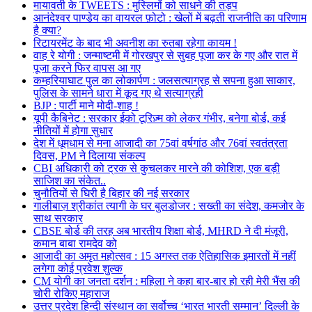
मायावती के TWEETS : मुस्लिमों को साधने की तड़प
आनंदेश्वर पाण्डेय का वायरल फ़ोटो : खेलों में बढ़ती राजनीति का परिणाम
है क्या?
रिटायरमेंट के बाद भी अवनीश का रुतबा रहेगा कायम !
वाह रे योगी : जन्माष्टमी में गोरखपुर से सुबह पूजा कर के गए और रात में
पूजा करने फिर वापस आ गए
कम्हरियाघाट पुल का लोकार्पण : जलसत्याग्रह से सपना हुआ साकार,
पुलिस के सामने धारा में कूद गए थे सत्याग्रही
BJP : पार्टी माने मोदी-शाह !
यूपी कैबिनेट : सरकार ईको टूरिज़्म को लेकर गंभीर, बनेगा बोर्ड, कई
नीतियों में होगा सुधार
देश में धूमधाम से मना आजादी का 75वां वर्षगांठ और 76वां स्वतंत्रता
दिवस, PM ने दिलाया संकल्प
CBI अधिकारी को ट्रक से कुचलकर मारने की कोशिश, एक बड़ी
साजिश का संकेत..
चुनौतियों से घिरी है बिहार की नई सरकार
गालीबाज़ श्रीकांत त्यागी के घर बुलडोजर : सख्ती का संदेश, कमजोर के
साथ सरकार
CBSE बोर्ड की तरह अब भारतीय शिक्षा बोर्ड, MHRD ने दी मंजूरी,
कमान बाबा रामदेव को
आजादी का अमृत महोत्सव : 15 अगस्त तक ऐतिहासिक इमारतों में नहीं
लगेगा कोई प्रवेश शुल्क
CM योगी का जनता दर्शन : महिला ने कहा बार-बार हो रही मेरी भैंस की
चोरी रोकिए महाराज
उत्तर प्रदेश हिन्दी संस्थान का सर्वोच्च ‘भारत भारती सम्मान’ दिल्ली के