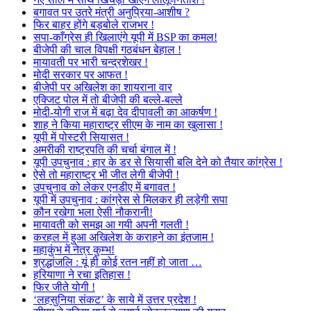
बगावत पर उतरे मंत्री अनुप्रिया-आशीष ?
फिर बाहर होंगे बड़बोले राजभर !
सपा-काँग्रेस ही खिलाएंगे यूपी में BSP का कमल!
बीजेपी की चाल विपक्षी गठबंधन बेहाल !
मायावती पर भारी चन्द्रशेखर !
मोदी सरकार पर आफत !
बीजेपी पर अखिलेश का शायराना वार
एक्जिट पोल में तो बीजेपी की बल्ले-बल्ले
मोदी-योगी राज में बढ़ा देव दीपावली का आकर्षण !
शाह ने किया महाराष्ट्र सीएम के नाम का खुलासा !
यूपी में पोस्टरी सियासत !
अमरीकी राष्ट्रपति की चर्चा बंगाल में !
यूपी उपचुनाव : हार के डर से सियासी बलि देने को तैयार कांग्रेस !
ऐसे तो महाराष्ट्र भी जीत लेगी बीजेपी !
उपचुनाव को लेकर एनडीए में बगावत !
यूपी में उपचुनाव : कांग्रेस से मिलकर ही लड़ेगी सपा
कौन रखेगा भला ऐसी नौकरानी!
मायावती को समझ आ गयी अपनी गलती !
करहल में हुआ अखिलेश के कराहने का इंतजाम !
महाकुंभ में नेत्र कुम्भ!
श्रद्धांजलि : यूं ही कोई रतन नहीं हो जाता …
हरियाणा ने रचा इतिहास !
फिर जीते योगी !
‘लहसुनिया संकट’ के साये में उत्तर प्रदेश !