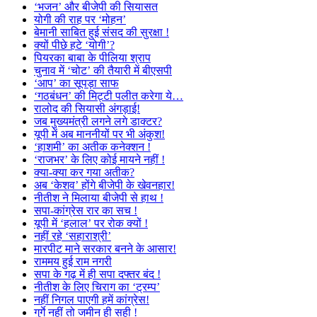
‘भजन’ और बीजेपी की सियासत
योगी की राह पर ‘मोहन’
बेमानी साबित हुई संसद की सुरक्षा !
क्यों पीछे हटे ‘योगी’?
पियरका बाबा के पीलिया श्राप
चुनाव में ‘चोट’ की तैयारी में बीएसपी
‘आप’ का सूपड़ा साफ
‘गठबंधन’ की मिट्टी पलीत करेगा ये…
रालोद की सियासी अंगड़ाई!
जब मुख्यमंत्री लगने लगे डाक्टर?
यूपी में अब माननीयों पर भी अंकुश!
‘हाशमी’ का अतीक कनेक्शन !
‘राजभर’ के लिए कोई मायने नहीं !
क्या-क्या कर गया अतीक?
अब ‘केशव’ होंगे बीजेपी के खेवनहार!
नीतीश ने मिलाया बीजेपी से हाथ !
सपा-कांग्रेस रार का सच !
यूपी में ‘हलाल’ पर रोक क्यों !
नहीं रहे ‘सहाराश्री’
मारपीट माने सरकार बनने के आसार!
राममय हुई राम नगरी
सपा के गढ़ में ही सपा दफ्तर बंद !
नीतीश के लिए चिराग का ‘ट्रम्प’
नहीं निगल पाएगी हमें कांग्रेस!
गुर्गे नहीं तो जमीन ही सही !