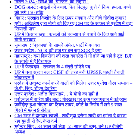
मिशन 2024 : विपक्ष को ‘पोस्टर’ का सहारा !
DOG अलर्ट : मासूमों को बचाएं, फिर पिटबुल कुत्ते ने किया हमला, बच्चे
को लगे 150 टांके
बिहार : प्रशांत किशोर के लिए ऊपर भगवान और नीचे नीतीश कुमार!
यूपी : अखिलेश द्वारा मौर्या को दिए गए CM पद के आफ़र से प्रदेश में चढ़ा
सियासी पारा
UP में किसान खुश : फसलों को नुकसान से बचाने के लिए आगे आई
योगी सरकार
सुभासपा : ‘प्रकाश’ के सामने अंधेरा, पार्टी में बगावत
उत्तर प्रदेश : NCR की तर्ज पर बन रहा SCR है क्या
महाराष्ट्र : क्या शिवसेना की तरह कांग्रेस में भी होने जा रही है टूट, BJP
के संपर्क में हैं विधायक
UP में फेरबदल : सरकार के 4 मंत्री छोड़ेंगे पद!
UP में नया सुरक्षा बल : CISF की तरह बनी UPSSF, पहली तैनाती
लोकभवन में
प्रदेश में उत्कृष्ट कार्य करने वालों को मिलेगा उत्तर प्रदेश गौरव सम्मान –
जे.पी. सिंह, डीएम-देवरिया
उत्तर प्रदेश : अतीत बिसराइये….ये योगी का यूपी है
पूर्वाञ्चल में बारिश और बाढ़ : गोरखपुर पर रहम प्रयागराज में कोहराम
ज़मींदोज़ हुआ नोएडा का ट्विन टावर, कोर्ट के निर्णय में लगे 9 साल,
गिरने में महज 9 सेकेंड
CM शहर में दागदार खाकी : शादीशुदा दरोगा शादी का झांसा दे करता
रहा युवती से रेप, केस दर्ज
भूपेन्द्र सिंह : 33 साल की सेवा, 55 साल की उम्र, बने UP बीजेपी
अध्यक्ष