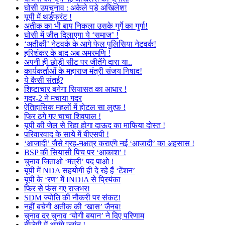
घोसी उपचुनाव : अकेले पड़े अखिलेश!
यूपी में थर्डफ्रंट !
अतीक का भी बाप निकला उसके गुर्गे का गुर्गा!
घोसी में जीत दिलाएगा ये ‘समाज’ !
‘अतीकी’ नेटवर्क के आगे फेल पुलिसिया नेटवर्क!
हरिशंकर के बाद अब अमरमणि !
अपनी ही छोड़ी सीट पर जीतेंगे दारा या..
कार्यकर्ताओं के महाराज मंत्री संजय निषाद!
ये कैसी संतई?
शिष्टाचार बनेगा सियासत का आधार !
गदर-2 ने मचाया गदर
ऐतिहासिक महलों में होटल सा लुत्फ !
फिर ठगे गए चाचा शिवपाल !
यूपी की जेल से रिहा होगा दाऊद का माफिया दोस्त !
परिवारवाद के साये में बीएसपी !
‘आजादी’ जैसे ग्रह-नक्षत्र कराएंगे नई ‘आजादी’ का अहसास !
BSP की सियासी पिच पर ‘आकाश’ !
चुनाव जिताओ ‘मंत्री’ पद पाओ !
यूपी में NDA सहयोगी ही दे रहे हैं ‘टेंशन’
यूपी के ‘रण’ में INDIA से प्रियंका
फिर से फंस गए राजभर!
SDM ज्योति की नौकरी पर संकट!
नहीं बचेगी अतीक की ‘खास’ जैनब!
चुनाव दर चुनाव ‘योगी बयान’ ने दिए परिणाम
बीजेपी में आएंगे जयंत !