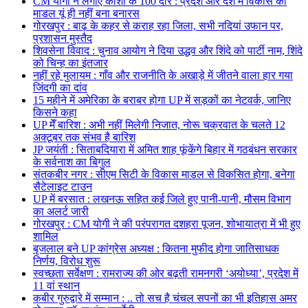
CM योगी ने लगाए काशी के 100 दौरे : प्रदेश और देश में विकास का
माडल यूं ही नहीं बना बनारस
गोरखपुर : बाढ़ के कहर से कराह रहा जिला, सभी नदियां उफान पर,
प्रशासन मुस्तैद
शिवसेना विवाद : चुनाव आयोग ने दिया उद्धव और शिंदे को पार्टी नाम, शिंदे
को चिन्ह का इंतजार
नहीं रहे मुलायम : गाँव और राजनीति के अखाड़े में जीतने वाला हार गया
जिंदगी का दांव
15 महीने में अमेरिका के बराबर होगा UP में सड़कों का नेटवर्क, जानिए
किसने कहा
UP मेँ बारिश : अभी नहीं मिलेगी निजात, नोरू चक्रवात के चलते 12
अक्टूबर तक संभव है बारिश
JP जयंती : सिताबदियारा में अमित शाह फूंकेंगे बिहार में गठबंधन सरकार
के सर्वनाश का बिगुल
संतकबीर नगर : सीएम सिटी के विकास माडल से विकसित होगा, बनेगा
सैटेलाइट टाउन
UP में बरसात : लखनऊ सहित कई जिले हुए पानी-पानी, मौसम विभाग
का अलर्ट जारी
गोरखपुर : CM योगी ने की परंपरागत दशहरा पूजन, शोभायात्रा में भी हुए
शामिल
बृजलाल बने UP कांग्रेस अध्यक्ष : कितना मुफीद होगा जातिसाधक
निर्णय, विरोध शुरू
स्वच्छता सर्वेक्षण : रामराज्य की ओर बढ़ती रामनगरी ‘अयोध्या’, प्रदेश में
11 वां स्थान
कबीर गुरुद्वारे में सम्मान : .. तो सच है चंचल सपनों का भी इतिहास अमर