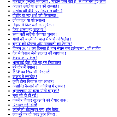
गोरखपुर पुस्तक महोत्सव : ‘पंडान जल रहा है’ से परिचित हुए लोग
अज़हर उगलेगा डान की सच्चाई !
अतीक की बीबी पर मेहरबान कौन ?
पीडीए के नए अर्थ की सियासत !
लोकपाल या शौकपाल!
बिहार में फिर छले गए मुस्लिम
फिर अलग हुए राजभर !
सपा नहीं लड़ेगी पंचायत चुनाव!
योगी की बाल्मीकि चाल में फंसे अखिलेश !
चुनाव की घोषणा और मायावती का ऐलान !
विजन-2047 का हिस्सा है ‘वन नेशन वन इलैक्शन’ : डॉ राजीव
देश में नेपाल जैसे हालात की आशंका !
केशव का संकेत !
भाजपाई होते-होते रह गए शिवपाल!
बुरे दौर में नेपाल !
BSP का सियासी रिस्टार्ट!
संकट में एनडीए !
कृषि होगा विकास का आधार!
अशान्ति फैलाने की कोशिश में ट्रम्प !
भ्रष्टाचार पर चला योगी चाबुक !
चूक तो हो ही गई !
कश्मीर विवाद सुलझाने को तैयार पाक !
रिटायर नहीं होंगे!
कांग्रेसी खेवनहार पप्पू और केके!
एक मुद्दे पर दो फाड़ हुआ विपक्ष !