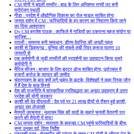
CM योगी ने बदली तस्वीर : बाढ़ के लिए अभिशप्त राप्ती तट बनी
मनोरंजन स्थली
गीडा : प्रदेश में औद्योगिक विकास का रोल माडल साबित होगा
जनता दर्शन में CM : फरियादियों के हर कारण का निवारण किये जाने
का दिया आश्वासन
Dy CM ब्रजेश पाठक : काफिले में गाड़ियों का टकराना महज संयोग या
साजिश…
पराली : समस्या बनी समाधान, डीएम देवरिया की अनूठी पहल
काशी से डिब्रूगढ़ : दुनिया की सबसे लंबी रिवर क्रूज यात्रा 10
जनवरी से
एक कर्मयोगी से जुड़ी तस्वीरों की प्रदर्शनी का उदघाटन किया दूसरे
कर्मयोगी ने
मैरिज सीजन : बाजार के लिए बूस्टर डोज साबित होगा, पूर्वाञ्चल में
हजारों करोड़ के व्यापार की उम्मीद
चंद्रग्रहण के बाद क्यों लगे भूकंप के झटके, विशेषज्ञों ने कहा रिस्क जोन
में हैं देश के कुछ हिस्से
देश की राजनीति में सांस्कृतिक प्रतिबद्धता का अनूठा उदाहरण है उत्तर
प्रदेश की योगी सरकार
काशी की देव दीपावली : देव पर्व पर 21 लाख दीयों से रौशन हुई काशी,
अनूठा रहा लेजरशो
मैनपुरी उपचुनाव : मुलायम सिंह की यादों के सहारे चुनावी वैतरणी पार
करने की तैयारी में सपा!
CM जनता दर्शन : व्यस्तता के बावजूद CM पहुंचे फरियादियों के बीच,
सुना उनका दर्द, दिया निर्देश
एकादशी व्रत : गोरक्षपीठ की परंपरा के तहत CM योगी ने आँवला पेड़ के