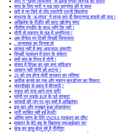
सपा ने “छद्म सियासत” से ढहाई भगवा ब्रिगेड की दीवार
सपा के लिए भारी न पड जाए कांग्रेस की ये चाल
यूपी में नए सिरे से पाँव पसारेगी पुरानी शिवसेना
हाथरस के ‘अ-मंगल’ ने ताजा कर दी मेहरानगढ़ हादसे की याद !
अखिलेश के पीडीए की काट खोजेगा संघ!
नीतीश एनडीए के साथ रहेंगे कि नही !
योगी से तकरार के मूड में अनुप्रिया !
अब सेंगोल पर टिकी विपक्षी सियासत!
.. तानाशाह का विनाश हो
सांसद नहीं है क्या अफजाल अंसारी!
विपक्षी गठबंधन में दरार के संकेत!
क्यों संघ के प्रिय है योगी !
संसद में विपक्ष का मुद्दा बना संविधान
आसान नहीं योगी को हटाना !
26 को तय होगा मोदी सरकार का भविष्य!
अतीक कुनबे का एक और मकान बुलडोजर का शिकार
चंद्रशेखर से दबाव में बीएसपी !
राहुल को रास आने लगा यूपी!
मंत्री पर भड़के BJP के पूर्व सांसद!
सांसदों की जंग पर चुप क्यों है अखिलेश!
इस बार और मजबूत हुआ लोकतंत्र!
भारी साबित नहीं हुई हाथी!
अंतिम चरण के लिए INDIA गठबंधन का दाँव!
मुख्तार के बेटे-बहू के खिलाफ एफआईआर रद्द!
कुछ का कुछ बोल रहे है नीतीश!