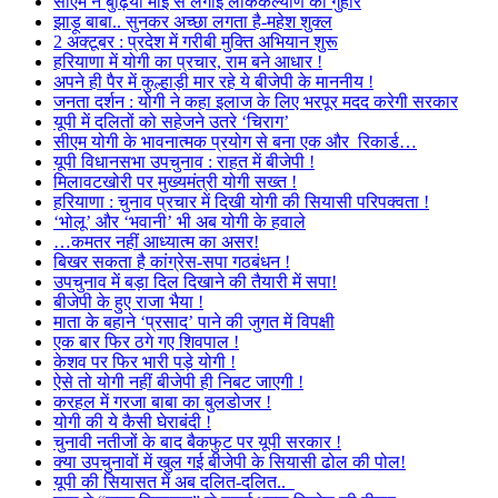
सीएम ने बुढ़िया माई से लगाई लोककल्याण की गुहार
झाड़ू बाबा.. सुनकर अच्छा लगता है-महेश शुक्ल
2 अक्टूबर : प्रदेश में गरीबी मुक्ति अभियान शुरू
हरियाणा में योगी का प्रचार, राम बने आधार !
अपने ही पैर में कुल्हाड़ी मार रहे ये बीजेपी के माननीय !
जनता दर्शन : योगी ने कहा इलाज के लिए भरपूर मदद करेगी सरकार
यूपी में दलितों को सहेजने उतरे ‘चिराग’
सीएम योगी के भावनात्मक प्रयोग से बना एक और रिकार्ड…
यूपी विधानसभा उपचुनाव : राहत में बीजेपी !
मिलावटखोरी पर मुख्यमंत्री योगी सख्त !
हरियाणा : चुनाव प्रचार में दिखी योगी की सियासी परिपक्वता !
‘भोलू’ और ‘भवानी’ भी अब योगी के हवाले
…कमतर नहीं आध्यात्म का असर!
बिखर सकता है कांग्रेस-सपा गठबंधन !
उपचुनाव में बड़ा दिल दिखाने की तैयारी में सपा!
बीजेपी के हुए राजा भैया !
माता के बहाने ‘प्रसाद’ पाने की जुगत में विपक्षी
एक बार फिर ठगे गए शिवपाल !
केशव पर फिर भारी पड़े योगी !
ऐसे तो योगी नहीं बीजेपी ही निबट जाएगी !
करहल में गरजा बाबा का बुलडोजर !
योगी की ये कैसी घेराबंदी !
चुनावी नतीजों के बाद बैकफुट पर यूपी सरकार !
क्या उपचुनावों में खुल गई बीजेपी के सियासी ढोल की पोल!
यूपी की सियासत में अब दलित-दलित..