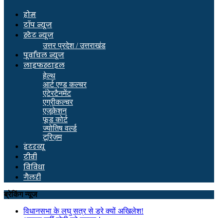
होम
टॉप न्यूज
स्टेट न्यूज
उत्तर प्रदेश / उत्तराखंड
पूर्वांचल न्यूज
लाइफस्टाइल
हेल्थ
आर्ट एण्ड कल्चर
एंटेरटैनमेंट
एग्रीकल्चर
एजूकेशन
फूड कोर्ट
ज्योतिष वर्ल्ड
टूरिज़म
इंटरव्यू
टीवी
विविधा
गैलरी
ब्रेकिंग न्यूज
विधानसभा के लघु सत्र से डरे क्यों अखिलेश!