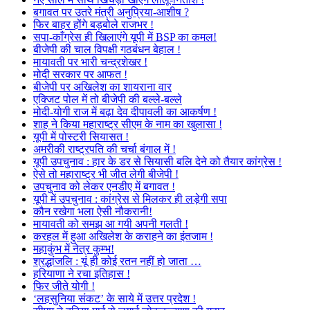
बगावत पर उतरे मंत्री अनुप्रिया-आशीष ?
फिर बाहर होंगे बड़बोले राजभर !
सपा-काँग्रेस ही खिलाएंगे यूपी में BSP का कमल!
बीजेपी की चाल विपक्षी गठबंधन बेहाल !
मायावती पर भारी चन्द्रशेखर !
मोदी सरकार पर आफत !
बीजेपी पर अखिलेश का शायराना वार
एक्जिट पोल में तो बीजेपी की बल्ले-बल्ले
मोदी-योगी राज में बढ़ा देव दीपावली का आकर्षण !
शाह ने किया महाराष्ट्र सीएम के नाम का खुलासा !
यूपी में पोस्टरी सियासत !
अमरीकी राष्ट्रपति की चर्चा बंगाल में !
यूपी उपचुनाव : हार के डर से सियासी बलि देने को तैयार कांग्रेस !
ऐसे तो महाराष्ट्र भी जीत लेगी बीजेपी !
उपचुनाव को लेकर एनडीए में बगावत !
यूपी में उपचुनाव : कांग्रेस से मिलकर ही लड़ेगी सपा
कौन रखेगा भला ऐसी नौकरानी!
मायावती को समझ आ गयी अपनी गलती !
करहल में हुआ अखिलेश के कराहने का इंतजाम !
महाकुंभ में नेत्र कुम्भ!
श्रद्धांजलि : यूं ही कोई रतन नहीं हो जाता …
हरियाणा ने रचा इतिहास !
फिर जीते योगी !
‘लहसुनिया संकट’ के साये में उत्तर प्रदेश !