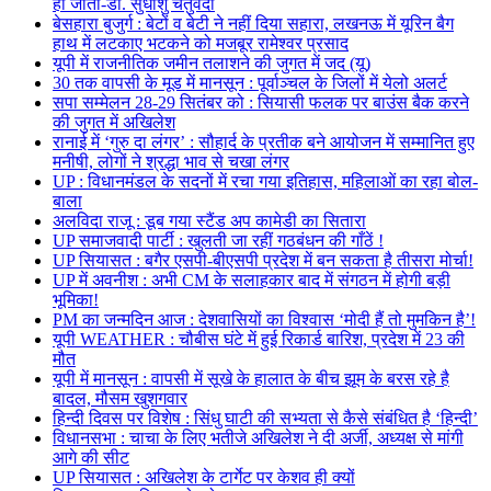
हो जाता-डॉ. सुधांशु चतुर्वेदी
बेसहारा बुजुर्ग : बेटों व बेटी ने नहीं दिया सहारा, लखनऊ में यूरिन बैग
हाथ में लटकाए भटकने को मजबूर रामेश्वर प्रसाद
यूपी में राजनीतिक जमीन तलाशने की जुगत में जद (यू)
30 तक वापसी के मूड में मानसून : पूर्वाञ्चल के जिलों में येलो अलर्ट
सपा सम्मेलन 28-29 सितंबर को : सियासी फलक पर बाउंस बैक करने
की जुगत में अखिलेश
रानाई में ‘गुरु दा लंगर’ : सौहार्द के प्रतीक बने आयोजन में सम्मानित हुए
मनीषी, लोगों ने श्रद्धा भाव से चखा लंगर
UP : विधानमंडल के सदनों में रचा गया इतिहास, महिलाओं का रहा बोल-
बाला
अलविदा राजू : डूब गया स्टैंड अप कामेडी का सितारा
UP समाजवादी पार्टी : खुलती जा रहीं गठबंधन की गाँठें !
UP सियासत : बगैर एसपी-बीएसपी प्रदेश में बन सकता है तीसरा मोर्चा!
UP में अवनीश : अभी CM के सलाहकार बाद में संगठन में होगी बड़ी
भूमिका!
PM का जन्मदिन आज : देशवासियों का विश्वास ‘मोदी हैं तो मुमकिन है’!
यूपी WEATHER : चौबीस घंटे में हुई रिकार्ड बारिश, प्रदेश में 23 की
मौत
यूपी में मानसून : वापसी में सूखे के हालात के बीच झूम के बरस रहे है
बादल, मौसम खुशगवार
हिन्दी दिवस पर विशेष : सिंधु घाटी की सभ्यता से कैसे संबंधित है ‘हिन्दी’
विधानसभा : चाचा के लिए भतीजे अखिलेश ने दी अर्जी, अध्यक्ष से मांगी
आगे की सीट
UP सियासत : अखिलेश के टार्गेट पर केशव ही क्यों