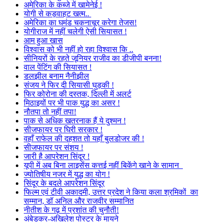
अमेरिका के कब्जे में खामेनेई !
योगी से कड़वाहट खत्म..
अमेरिका का घमंड चकनाचूर करेगा तेजस!
योगीराज में नहीं चलेगी ऐसी सियासत !
आम हुआ खास
विश्वास को भी नहीं हो रहा विश्वास कि ..
सीनियरों के रहते जूनियर राजीव का डीजीपी बनना!
वाल पेंटिंग की सियासत !
डलझील बनाम नैनीझील
संजय ने फिर दी सियासी घुड़की !
फिर कोरोना की दस्तक, दिल्ली में अलर्ट
मिठाइयों पर भी पाक युद्ध का असर !
नौतपा तो नहीं तपा!
पाक से अधिक खतरनाक हैं ये दुश्मन !
सीजफायर पर घिरी सरकार !
वहाँ राफेल की दहशत तो यहाँ बुलडोजर की !
सीजफायर पर संशय !
जारी है आपरेशन सिंदूर !
यूपी में अब बिना लाइसेंस कत्तई नहीं बिकेंगे खाने के सामान
ज्योतिषीय नजर में युद्ध का योग !
सिंदूर के बदले आपरेशन सिंदूर
फिल्म एवं टीवी अकादमी, उत्तर प्रदेश ने किया कला श्रमिकों का
सम्मान, डॉ अनिल और राजवीर सम्मानित
नीतीश के गढ़ में प्रशांत की चुनौती!
अंबेडकर-अखिलेश पोस्टर के मायने