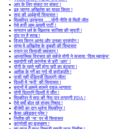
आप के लिए संकट पर संकट !
ढह जाएगा अखिलेश का यादव किला !
सपा की अर्धकुंभी सियासत !
मिल्कीपुर उपचुनाव …..योगी नीति से मिली जीत
ऐसे हारी आम आदमी पार्टी !
सनातन धर्म के खिलाफ साजिश की सुपारी !
दांव पर है साख !
विजय किरन आनंद और उनका दुरसंयोग !
संगम मे अखिलेश के डुबकी की सियासत
स्नान पर सियासी घमासान !
आध्यात्मिक विरासत को सहेजे योगी ने सजाया ‘दिव्य महाकुंभ’
सहयोगी रही कांग्रेस से डरी ‘आप’ !
योगी के रहते नहीं होगा यूपी का बंटवारा !
अतीक के गुर्गे का गुर्गा भी करोड़पति !
पासी नहीं पंडितजी दिलाएंगे जीत!
दिल्ली में ‘फ्री’ की सियासत !
बयानों में आमने-सामने राहुल-भागवत!
योगी दिलाएंगे दिल्ली में जीत !
मिल्कीपुर में सपा की नैया पार लगाएगी PDA !
ऐसे क्यों बोल रहे संजय निषाद !
बीजेपी का दाग धुलेगा मिल्कीपुर !
कैसा अंबेडकर प्रेम ?
नितीश की ‘ना’ पर भी सियासत
कांग्रेसी हुए बृजभूषण !
नए साल में साथ खिचड़ी खाएंगे लालू-नितीश !