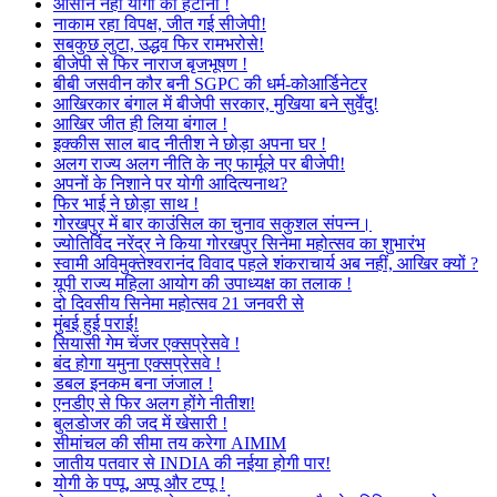
आसान नहीं योगी को हटाना !
नाकाम रहा विपक्ष, जीत गई सीजेपी!
सबकुछ लुटा, उद्धव फिर रामभरोसे!
बीजेपी से फिर नाराज बृजभूषण !
बीबी जसवीन कौर बनी SGPC की धर्म-कोआर्डिनेटर
आखिरकार बंगाल में बीजेपी सरकार, मुखिया बने सुर्वेंदु!
आखिर जीत ही लिया बंगाल !
इक्कीस साल बाद नीतीश ने छोड़ा अपना घर !
अलग राज्य अलग नीति के नए फार्मूले पर बीजेपी!
अपनों के निशाने पर योगी आदित्यनाथ?
फिर भाई ने छोड़ा साथ !
गोरखपुर में बार काउंसिल का चुनाव सकुशल संपन्न।
ज्योतिर्विद नरेंद्र ने किया गोरखपुर सिनेमा महोत्सव का शुभारंभ
स्वामी अविमुक्तेश्वरानंद विवाद पहले शंकराचार्य अब नहीं, आखिर क्यों ?
यूपी राज्य महिला आयोग की उपाध्यक्ष का तलाक !
दो दिवसीय सिनेमा महोत्सव 21 जनवरी से
मुंबई हुई पराई!
सियासी गेम चेंजर एक्सप्रेसवे !
बंद होगा यमुना एक्सप्रेसवे !
डबल इनकम बना जंजाल !
एनडीए से फिर अलग होंगे नीतीश!
बुलडोजर की जद में खेसारी !
सीमांचल की सीमा तय करेगा AIMIM
जातीय पतवार से INDIA की नईया होगी पार!
योगी के पप्पू, अप्पू और टप्पू !