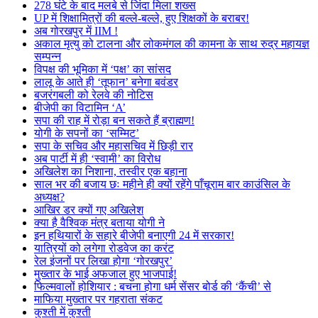
278 घंटे के बाद मलबे से जिंदा मिला शख्स
UP में शिक्षामित्रों की बल्ले-बल्ले, हुए शिक्षकों के बराबर!
अब गोरखपुर में IIM !
अकाल मृत्यु को टालना और लोकमंगल की कामना के साथ रुद्र महायज्ञ
सम्पन्न
विपक्ष की भूमिका में ‘पक्ष’ का सांसद
लालू के आते ही ‘तूफान’ बनेगा बवंडर
बजरंगबली को रेलवे की नोटिस
बीजेपी का विटामिन ‘A’
सपा की राह में रोड़ा बन सकते हैं ब्राह्मण!
योगी के सपनों का ‘सम्मिट’
सपा के सचिव और महासचिव में छिड़ी रार
अब पार्टी में ही ‘स्वामी’ का विरोध
अखिलेश का निशाना, तस्वीर एक बहाना
साल भर की बजाय छः महीने ही क्यों रहेंगे पाँचूराम बार काउंसिल के
अध्यक्ष?
आखिर डर क्यों गए अखिलेश
क्या है वैश्विक मंत्र बताया योगी ने
इन हथियारों के सहारे बीजेपी बनाएगी 24 में सरकार!
यात्रियों को लगेगा रोडवेज का करंट
रेल इंजनों पर लिखा होगा ‘गोरखपुर’
मुख्तार के भाई अफजाल हुए भाजपाई!
फिल्मवालों होशियार : बचना होगा धर्म सेंसर बोर्ड की ‘कैंची’ से
माफिया मुख्तार पर गहराता संकट
कुश्ती में कुश्ती