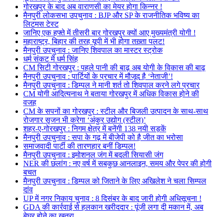
गोरखपुर के बाद अब वाराणसी का मेयर होगा किन्नर !
मैनपुरी लोकसभा उपचुनाव : BJP और SP के राजनीतिक भविष्य का
लिटमस टेस्ट
जानिए एक हफ्ते में तीसरी बार गोरखपुर क्यों आए मुख्यमंत्री योगी !
महाराष्ट्र, बिहार की तरह यूपी में भी होगा तख़्ता पलट!
मैनपुरी उपचुनाव : जानिए शिवपाल का मास्टर स्ट्रोक
धर्म संकट में धर्म सिंह
CM सिटी गोरखपुर : पहले पानी की बाढ़ अब योगी के विकास की बाढ़
मैनपुरी उपचुनाव : पार्टियों के प्रचार में मौजूद है ‘नेताजी’!
मैनपुरी उपचुनाव : डिम्पल ने मानी शर्त तो शिवपाल करने लगे प्रचार
CM योगी आदित्यनाथ ने बताया गोरखपुर में अधिक विकास होने की
वजह
CM के सपनों का गोरखपुर : स्टील और बिजली उत्पादन के साथ-साथ
रोजगार सृजन भी करेगा ‘अंकुर उद्योग (स्टील)’
शहर-ए-गोरखपुर : निगम क्षेत्र में बनेंगी 138 नयी सड़कें
मैनपुरी उपचुनाव : सपा के गढ़ में बीजेपी को है जीत का भरोसा
समाजवादी पार्टी की तारणहार बनीं डिम्पल!
मैनपुरी उपचुनाव : इमोशनल जंग में बदली सियासी जंग
NER की छलांग : नए वर्ष में सबकुछ आनलाइन, समय और पेपर की होगी
बचत
मैनपुरी उपचुनाव : डिम्पल को जिताने के लिए अखिलेश ने चला सिम्पल
दांव
UP में नगर निकाय चुनाव : 8 दिसंबर के बाद जारी होगी अधिसूचना !
GDA की कार्रवाई से हलकान खरीददार : पूंजी लगा दी मकान में, अब
बेघर होने का खतरा