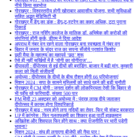
नीचे किया सहभोज
गोरखपुर : विश्वस्तरीय होगी खोराबार आवासीय योजना, सभी सुविधाओं
सहित अद्भुत मेडिसिटी भी
गोरखपुर में डेंगू का डंक : डेंगू-टू-स्ट्रेन का कहर अधिक, टूटा पुराना
रिकार्ड
गोरखपुर : राज नर्सिंग कालेज के मालिक डॉ. अभिषेक की करोड़ों की
संपत्तियां होंगी कुर्क, डीएम ने दिया आदेश
अपराध में नंबर वन रहने वाला गोरखपुर बना स्वच्छता में नंबर वन
बिहार में जनता के सुंदर राज का सपना सँजोये प्रशांत किशोर
छठी मैया के महात्म्य का महापर्व ‘छठ’ शुरू
ऐसे ही नहीं सुर्खियों में है ‘योगी का योगीराज’…
दीपावली : दीपोत्सव से हुई दीयों की ब्रांडिंग, बाजार में बढ़ी मांग, कुम्हारी
कला को मिली संजीवनी
अयोध्या : दीपोत्सव के दीयों के बीच रौशन होंगी 66 परियोजनाएं
मिशन 2024 : सपा के सामने मुस्लिमों को साधे रहने की बड़ी चुनौती
गोरखपुर में CM योगी : जनता दर्शन की लोकप्रियता ऐसी कि बिहार से
भी पहुँच रहे फरियादी, संख्या 500 पार
PM मोदी 23 अक्टूबर को अयोध्या में : पंद्रह लाख दीये जलाकर
दीपोत्सव में कायम होगा विश्वरिकार्ड
गोरखपुर में बाढ़ : नरम होने लगा नदियों का तेवर, फिर भी संकट बरकरार
UP में कांग्रेस : फिर गलतफहमी का शिकार हुआ पार्टी हाइकमान
अखिलेश और शिवपाल फिर होंगे साथ : क्या राजनीति पर भारी पड़ेगी
भावना?
मिशन 2024 : संघ ही लगाएगा बीजेपी की नैया पार !