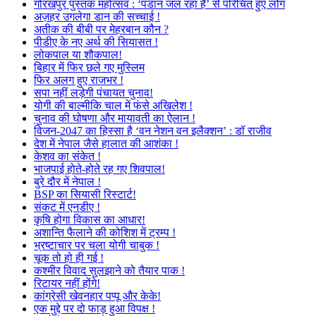
गोरखपुर पुस्तक महोत्सव : ‘पंडान जल रहा है’ से परिचित हुए लोग
अज़हर उगलेगा डान की सच्चाई !
अतीक की बीबी पर मेहरबान कौन ?
पीडीए के नए अर्थ की सियासत !
लोकपाल या शौकपाल!
बिहार में फिर छले गए मुस्लिम
फिर अलग हुए राजभर !
सपा नहीं लड़ेगी पंचायत चुनाव!
योगी की बाल्मीकि चाल में फंसे अखिलेश !
चुनाव की घोषणा और मायावती का ऐलान !
विजन-2047 का हिस्सा है ‘वन नेशन वन इलैक्शन’ : डॉ राजीव
देश में नेपाल जैसे हालात की आशंका !
केशव का संकेत !
भाजपाई होते-होते रह गए शिवपाल!
बुरे दौर में नेपाल !
BSP का सियासी रिस्टार्ट!
संकट में एनडीए !
कृषि होगा विकास का आधार!
अशान्ति फैलाने की कोशिश में ट्रम्प !
भ्रष्टाचार पर चला योगी चाबुक !
चूक तो हो ही गई !
कश्मीर विवाद सुलझाने को तैयार पाक !
रिटायर नहीं होंगे!
कांग्रेसी खेवनहार पप्पू और केके!
एक मुद्दे पर दो फाड़ हुआ विपक्ष !