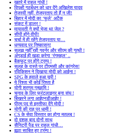
खतरे में राहुल गांधी !
विपक्षी गठबंधन को धार देंगे अखिलेश यादव
तेजस्वी नहीं, तेजप्रताप तो हैं न जी!
बिहार में मोदी का ‘फुले’ अटैक
संकट में डालर !
मायावती ने क्यों भेजा था जेल ?
सीपी होंगे वीपी!
चर्चा में ही रहेंगे तेजप्रताप या…
धन्यवाद पर निष्कासन!
सुलझ नहीँ रही गवर्नर और सीएम की गुत्थी !
अंगड़ाई ही खड़ा करेगा ‘रंगमहल’ ..
बैकफुट पर होंगे ट्रम्प !
सुलह के रास्ते पर टीएमसी और कांग्रेस!
रविकिशन ने दिखाया मोदी को आईना !
SPG के हवाले हुआ यूपी !
ये रिश्ता भी कोई रिश्ता है
योगी शरणम गच्छामि !
चुनाव के लिए फ्रंटलाइनर बना संघ !
बिखरने लगा आईएनडीआईए !
पीएम पद से इस्तीफा देंगे मोदी !
योगी की राह पर धामी !
CS के सेवा विस्तार का होगा मतलब !
दो दशक बाद दोनों साथ
सैनिटरी पैड पर राहुल गांधी…
झूठा साबित हुए ट्रम्प !