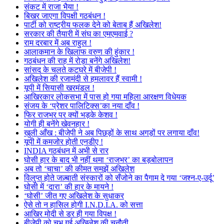
संकट में राजा भैया !
बिखर जाएगा विपक्षी गठबंधन !
पार्टी को राष्ट्रीय फलक देने को बेताब हैं अखिलेश!
सरकार की तैयारी में संघ का एमएमवाई ?
राम दरबार में अब राहुल !
आलाकमान के खिलाफ वरुण की हुंकार !
गठबंधन की राह में रोड़ा बनेंगे अखिलेश!
सांसद के चलते कटघरे में बीजेपी !
अखिलेश की रजामंदी से हमलावर हैं स्वामी !
यूपी में सियासी खरमंडल !
आखिरकार लोकसभा में पास हो गया महिला आरक्षण विधेयक
संजय के ‘प्रेशर पालिटिक्स’का नया दाँव !
फिर राजभर पर क्यों भड़के केशव !
योगी ही बनेंगे खेवनहार !
खुली आँख : बीजेपी ने अब पिछड़ों के साथ अगड़ों पर लगाया दाँव!
यूपी में कमजोर होती एनडीए !
INDIA गठबंधन में अभी से रार
घोसी हार के बाद भी नहीं थमा ‘राजभर’ का बड़बोलापन
अब तो ‘चाचा’ की कीमत समझें अखिलेश
विलुप्त होते जज़्बाती संस्कारों को सँजोने का पैगाम दे गया ‘जश्न-ए-उर्दू’
घोसी में ‘दारा’ की हार के मायने !
‘घोसी’ जीत गए अखिलेश के सुधाकर
ऐसे तो न हासिल होगी I.N.D.I.A. को सत्ता
आखिर मोदी से डर ही गया विपक्ष !
बीजेपी को चुभ गई अखिलेश की चुनौती