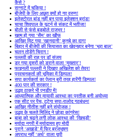
कैसे ?
सन्नाटे में चकिया !
बीजेपी के लिए अछूत क्यों हो गए वरुण!
इलेक्टोरल बांड नहीं बन पाया इलेक्शन ब्रांड!
चाचा शिवपाल के यूटर्न से संकट में भतीजा!
बोली से फंसे बड़बोले राजभर !
खत्म हो गया ‘सैम’ का खौफ
आखिर मिट गया ‘खानदानी’ कुनबे का दाग!
बिहार में बीजेपी की सियासत का खेवनहार बनेगा ‘भूरा बाल’
चलन तोड़ेंगे चिराग !
पल्लवी की राह पर डॉ संजय
डर गया दूसरों को डराने वाला ‘मुख्तार’!
फाइनली पल्लवी ने दिखाए अखिलेश को तेवर!
प्रवचनकर्ता की भूमिका में डिम्पल!
सपा कार्यकर्ता का ऐलान बुरी तरह हारेंगी डिम्पल!
400 पार की सरकार !
उद्धव ठाकरे भी एनडीए में!
आध्यात्मिक और मायावी आस्था का प्रतीक बनी अयोध्या
एक सीट पर पेंच, टूटेगा सपा-रालोद गठबंधन!
आखिर नीतीश नहीं बने संयोजक !
उद्धव के चलते मिलिंद ने छोड़ा कांग्रेस!
बाबा को चढ़ने लगी लोक आस्था की ‘खिचड़ी’
मर्यादा नगरी में मर्यादामय हुए मोदी
पुराने ‘अखाड़े’ में फिर ब्रजभूषण
अपराध नहीं ‘अर्थ’ वाला यूपी