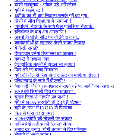
घोसी उपचुनाव : अकेले पड़े अखिलेश!
यूपी में थर्डफ्रंट !
अतीक का भी बाप निकला उसके गुर्गे का गुर्गा!
घोसी में जीत दिलाएगा ये ‘समाज’ !
‘अतीकी’ नेटवर्क के आगे फेल पुलिसिया नेटवर्क!
हरिशंकर के बाद अब अमरमणि !
अपनी ही छोड़ी सीट पर जीतेंगे दारा या..
कार्यकर्ताओं के महाराज मंत्री संजय निषाद!
ये कैसी संतई?
शिष्टाचार बनेगा सियासत का आधार !
गदर-2 ने मचाया गदर
ऐतिहासिक महलों में होटल सा लुत्फ !
फिर ठगे गए चाचा शिवपाल !
यूपी की जेल से रिहा होगा दाऊद का माफिया दोस्त !
परिवारवाद के साये में बीएसपी !
‘आजादी’ जैसे ग्रह-नक्षत्र कराएंगे नई ‘आजादी’ का अहसास !
BSP की सियासी पिच पर ‘आकाश’ !
चुनाव जिताओ ‘मंत्री’ पद पाओ !
यूपी में NDA सहयोगी ही दे रहे हैं ‘टेंशन’
यूपी के ‘रण’ में INDIA से प्रियंका
फिर से फंस गए राजभर!
SDM ज्योति की नौकरी पर संकट!
नहीं बचेगी अतीक की ‘खास’ जैनब!
चुनाव दर चुनाव ‘योगी बयान’ ने दिए परिणाम
बीजेपी में आएंगे जयंत !