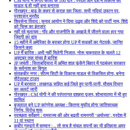
CM योगी ने लगाए काशी के 100 दौरे : प्रदेश और देश में विकास का
माडल यूं ही नहीं बना बनारस
गोरखपुर : बाढ़ के कहर से कराह रहा जिला, सभी नदियां उफान पर,
प्रशासन मुस्तैद
शिवसेना विवाद : चुनाव आयोग ने दिया उद्धव और शिंदे को पार्टी नाम, शिंदे
को चिन्ह का इंतजार
नहीं रहे मुलायम : गाँव और राजनीति के अखाड़े में जीतने वाला हार गया
जिंदगी का दांव
15 महीने में अमेरिका के बराबर होगा UP में सड़कों का नेटवर्क, जानिए
किसने कहा
UP मेँ बारिश : अभी नहीं मिलेगी निजात, नोरू चक्रवात के चलते 12
अक्टूबर तक संभव है बारिश
JP जयंती : सिताबदियारा में अमित शाह फूंकेंगे बिहार में गठबंधन सरकार
के सर्वनाश का बिगुल
संतकबीर नगर : सीएम सिटी के विकास माडल से विकसित होगा, बनेगा
सैटेलाइट टाउन
UP में बरसात : लखनऊ सहित कई जिले हुए पानी-पानी, मौसम विभाग
का अलर्ट जारी
गोरखपुर : CM योगी ने की परंपरागत दशहरा पूजन, शोभायात्रा में भी हुए
शामिल
बृजलाल बने UP कांग्रेस अध्यक्ष : कितना मुफीद होगा जातिसाधक
निर्णय, विरोध शुरू
स्वच्छता सर्वेक्षण : रामराज्य की ओर बढ़ती रामनगरी ‘अयोध्या’, प्रदेश में
11 वां स्थान
कबीर गुरुद्वारे में सम्मान : .. तो सच है चंचल सपनों का भी इतिहास अमर