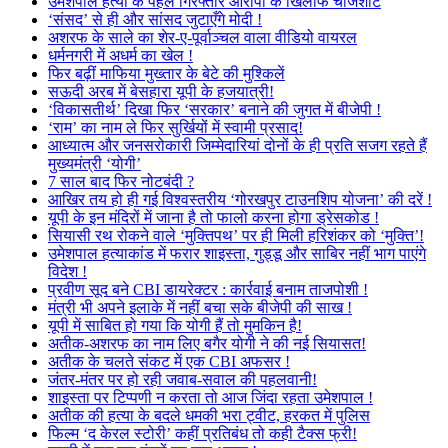
उमेशपाल हत्या के पहले गिरफ्तार आरोपी के खिलाफ चार्जशीट
‘संसद’ से ही और सांसद जुटाएँगे मोदी !
अशरफ के साले का शेर-ए-पूर्वाञ्चल वाला वीडियो वायरल
धर्मनगरी में अधर्म का खेल !
फिर बढ़ीं माफिया मुख्तार के बेटे की मुश्किलें
सऊदी अरब में बेसहारा यूपी के हजयात्री!
‘विकासतीर्थ’ दिखा फिर ‘सरकार’ बनाने की जुगत में बीजेपी !
‘राम’ का नाम ले फिर सुर्खियों में स्वामी प्रसाद!
आध्यात्म और जनसरोकारी जिम्मेदारियां दोनों के ही प्रति सजग रहते हैं
मुख्यमंत्री ‘योगी’
7 साल बाद फिर नोटबंदी ?
आखिर तय हो ही गई विश्वस्तरीय ‘गोरखपुर टाउनशिप योजना’ की दरें !
यूपी के इन मंदिरों में जाना है तो फालो करना होगा ड्रेसकोड !
सियासी रथ रोकने वाले ‘मुक्तिपथ’ पर ही मिली हरिशंकर को ‘मुक्ति’!
उमेशपाल हत्याकांड में फरार शाइस्ता, गुड्डू और साबिर नहीं भाग पाएंगे
विदेश !
प्रवीण सूद बने CBI डायरेक्टर : कार्रवाई बनाम ताजपोशी !
मंत्री भी अपने इलाके में नहीं बचा सके बीजेपी की साख !
यूपी में साबित हो गया कि योगी हैं तो मुमकिन है!
अतीक-अशरफ का नाम लिए बगैर योगी ने की नई सियासत!
अतीक के चलते संकट में एक CBI अफसर !
जंतर-मंतर पर हो रही जवाब-सवाल की पहलवानी!
शाइस्ता पर टिप्पणी न करता तो आज जिंदा रहता उमेशपाल !
अतीक की हत्या के बदले धमकी भरा ट्वीट, हरकत में पुलिस
फिल्म ‘द केरल स्टोरी’ कहीं प्रतिबंध तो कही टैक्स फ्री!