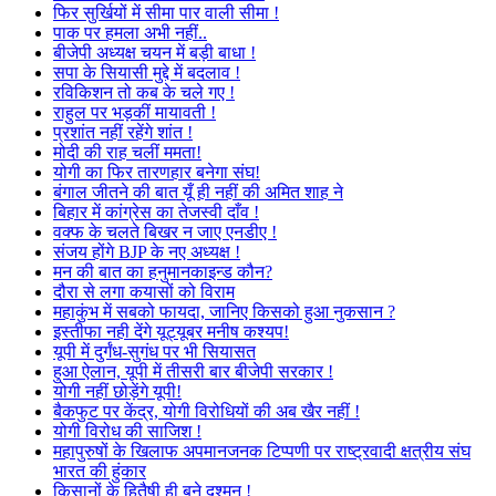
फिर सुर्खियों में सीमा पार वाली सीमा !
पाक पर हमला अभी नहीं..
बीजेपी अध्यक्ष चयन में बड़ी बाधा !
सपा के सियासी मुद्दे में बदलाव !
रविकिशन तो कब के चले गए !
राहुल पर भड़कीं मायावती !
प्रशांत नहीं रहेंगे शांत !
मोदी की राह चलीं ममता!
योगी का फिर तारणहार बनेगा संघ!
बंगाल जीतने की बात यूँ ही नहीं की अमित शाह ने
बिहार में कांग्रेस का तेजस्वी दाँव !
वक्फ के चलते बिखर न जाए एनडीए !
संजय होंगे BJP के नए अध्यक्ष !
मन की बात का हनुमानकाइन्ड कौन?
दौरा से लगा कयासों को विराम
महाकुंभ में सबको फायदा, जानिए किसको हुआ नुकसान ?
इस्तीफा नही देंगे यूट्यूबर मनीष कश्यप!
यूपी में दुर्गंध-सुगंध पर भी सियासत
हुआ ऐलान, यूपी में तीसरी बार बीजेपी सरकार !
योगी नहीं छोड़ेंगे यूपी!
बैकफुट पर केंद्र, योगी विरोधियों की अब खैर नहीं !
योगी विरोध की साजिश !
महापुरुषों के खिलाफ अपमानजनक टिप्पणी पर राष्ट्रवादी क्षत्रीय संघ
भारत की हुंकार
किसानों के हितैषी ही बने दुश्मन !