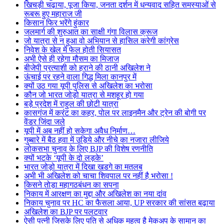
खिचड़ी चढ़ाया, पूजा किया, जनता दर्शन में धन्यवाद सहित समस्याओं से
रूबरू हुए महाराज जी
किसान फिर भरेंगे हुंकार
जलमार्ग की शुरुआत का साक्षी गंगा विलास क्रूज
जो यात्रा से न हुआ वो अभियान से हासिल करेगी कांग्रेस
निवेश के खेल में फेल होती सियासत
अभी ऐसे ही रहेगा मौसम का मिजाज
बीजेपी प्रत्याशी को हराने की ठानी अखिलेश ने
ऊंचाई पर रहने वाला गिद्ध मिला कानपुर में
क्यों उठ गया यूपी पुलिस से अखिलेश का भरोसा
कौन जो भारत जोड़ो यात्रा से मशहूर हो गया
बड़े प्रदेश में राहुल की छोटी यात्रा
कासगंज में करंट का कहर, पोल पर लाइनमैन और ट्रेन की बोगी पर
वेंडर जिंदा जले
यूपी में अब नहीं हो सकेगा अवैध निर्माण…
गुब्बारे में बैठ हवा में उड़िये और नीचे का नजारा लीजिये
लोकसभा चुनाव के लिए BJP की विशेष रणनीति
क्यों भटके ‘यूपी के दो लड़के’
भारत जोड़ो यात्रा में दिखा खडगे का मतलब
अभी भी अखिलेश को चाचा शिवपाल पर नहीं है भरोसा !
किसने तोड़ा महागठबंधन का सपना
निकाय में आरक्षण का मुद्दा और अखिलेश का नया दांव
निकाय चुनाव पर HC का फैसला आया, UP सरकार की सांसत बढ़ाया
अखिलेश का BJP पर पलटवार
ऐसी पत्नी जिसके लिए पति से अधिक महत्व है मेकअप के सामान का