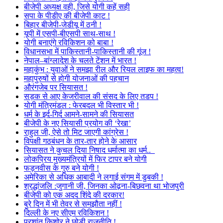
बीजेपी अध्यक्ष वही, जिसे योगी कहें सही
सपा के पीडीए की बीजेपी काट !
बिहार बीजेपी-जेडीयू में ठनी !
यूपी में एसपी-बीएसपी साथ-साथ !
योगी बनाएंगे रविकिशन को बाबा !
विधानसभा में पाकिस्तानी-पाकिस्तानी की गूंज !
नेपाल–बांग्लादेश के चलते टेंशन में भारत !
महाकुंभ : युवाओं ने समझा रील और रियल लाइफ का महत्व!
महापुरुषों से होगी योजनाओं की पहचान
औरंगजेब पर सियासत !
सड़क से आए केजरीवाल की संसद के लिए तडप !
योगी मंत्रिमंडल : फेरबदल भी विस्तार भी !
धर्म के इर्द-गिर्द आमने-सामने की सियासत
बीजेपी के नए सियासी प्रयोग की ‘रेखा’
राहुल जी, ऐसे तो मिट जाएगी कांग्रेस !
विपक्षी गठबंधन के तार-तार होने के आसार
सियासत ने कुचल दिया निषाद धर्मात्मा का धर्म..
लोकप्रिय मुख्यमंत्रियों में फिर टापर बने योगी
फड़नवीस के गुरु बने योगी !
अमेरिका से अधिक आबादी ने लगाई संगम में डुबकी !
श्रद्धांजलि :जुगानी जी, जिनका ओढ़ना-बिछवना था भोजपुरी
बीजेपी को एक अदद शिंदे की दरकार!
बुरे दिन में भी तेवर से समझौता नहीं !
दिल्ली के नए सीएम रविकिशन !
प्रशांत किशोर ने छोड़ी राजनीति !