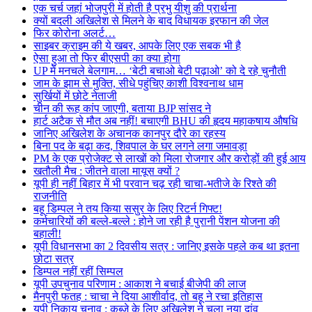
एक चर्च जहां भोजपुरी में होती है प्रभु यीशु की प्रार्थना
क्यों बदली अखिलेश से मिलने के बाद विधायक इरफान की जेल
फिर कोरोना अलर्ट…
साइबर क्राइम की ये खबर, आपके लिए एक सबक भी है
ऐसा हुआ तो फिर बीएसपी का क्या होगा
UP में मनचले बेलगाम… ‘बेटी बचाओ बेटी पढ़ाओ’ को दे रहे चुनौती
जाम के झाम से मुक्ति, सीधे पहुंचिए काशी विश्वनाथ धाम
सुर्खियों में छोटे नेताजी
चीन की रूह कांप जाएगी, बताया BJP सांसद ने
हार्ट अटैक से मौत अब नहीं! बचाएगी BHU की हृदय महाकषाय औषधि
जानिए अखिलेश के अचानक कानपुर दौरे का रहस्य
बिना पद के बढ़ा कद, शिवपाल के घर लगने लगा जमावड़ा
PM के एक प्रोजेक्ट से लाखों को मिला रोजगार और करोड़ों की हुई आय
खतौली मैच : जीतने वाला मायूस क्यों ?
यूपी ही नहीं बिहार में भी परवान चढ़ रही चाचा-भतीजे के रिश्ते की
राजनीति
बहू डिम्पल ने तय किया ससुर के लिए रिटर्न गिफ्ट!
कर्मचारियों की बल्ले-बल्ले : होने जा रही है पुरानी पेंशन योजना की
बहाली!
यूपी विधानसभा का 2 दिवसीय सत्र : जानिए इसके पहले कब था इतना
छोटा सत्र
डिम्पल नहीं रहीं सिम्पल
यूपी उपचुनाव परिणाम : आकाश ने बचाई बीजेपी की लाज
मैनपुरी फतह : चाचा ने दिया आशीर्वाद, तो बहू ने रचा इतिहास
यूपी निकाय चुनाव : कब्जे के लिए अखिलेश ने चला नया दांव