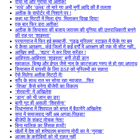
रोया भी और गुर्राया भी अतीक!
‘राधे’ और ‘उल्लू’ तो मारे गए अभी मुर्गी आदि की है तलाश
अतीक के सपोर्टर भी निशाने पर !
कहा था मिट्टी में मिला दूंगा, मिलाकर दिखा दिया!
एक बार फिर डरा अतीक!
अतीक के सियासत की बजाय जरायम की दुनिया की उत्तराधिकारी बनने
की राह पर ‘शाइस्ता’
प्रयागराज में फिर हुई बमबाजी, ‘गुड्डू मुस्लिम’ स्टाइल में फेंके गए बम
ये कैसा आरक्षण.. कई जिलों में कई वर्गों में आरक्षण की एक भी सीट नहीं..
आखिर क्यों…’शूटर’ ने कर दिया सरेंडर !
आहिस्ता-आहिस्ता ‘शाइस्ता’ बनी लेडी डान
महाकाल, बिच्छू और ईगल जैसे नाम के व्हाट्सअप ग्रुप से हो रहा अपराध
सियासत में वापसी के लिए BSP को मुस्लिमों का सहारा
ऐसे मिलेगा अतीक मिट्टी में!
साँप के साथ रात भर सोया रहा नवजात…फिर
‘विपक्ष’ कैसे बनेगा बीजेपी का विकल्प
‘शेरवानी’ में अखिलेश
‘डान’ को भी जान का डर!
बागी गुट ही असली ‘शिवसेना’
विधानसभा में शिवपाल को बगल में बैठायेंगे अखिलेश
सपा में समाजवाद नहीं अब अगड़ा-पिछड़ा!
बीजेपी के संकट मोचक नेता!
बिना मालिक का हिंसक हाथी!
खेलों में देश को श्रेष्ठतम बनाएगा मोदी का ये ‘नुस्खा’
आजम के करीबियों को भी राहत नहीं