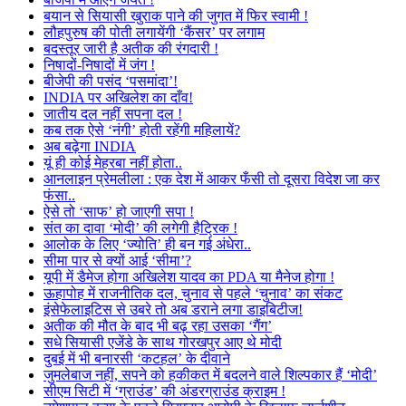
बयान से सियासी खुराक पाने की जुगत में फिर स्वामी !
लौहपुरुष की पोती लगायेंगी ‘कैंसर’ पर लगाम
बदस्तूर जारी है अतीक की रंगदारी !
निषादों-निषादों में जंग !
बीजेपी की पसंद ‘पसमांदा’!
INDIA पर अखिलेश का दाँव!
जातीय दल नहीं सपना दल !
कब तक ऐसे ‘नंगी’ होती रहेंगी महिलायें?
अब बढ़ेगा INDIA
यूं ही कोई मेहरबा नहीं होता..
आनलाइन प्रेमलीला : एक देश में आकर फँसी तो दूसरा विदेश जा कर
फंसा..
ऐसे तो ‘साफ’ हो जाएगी सपा !
संत का दावा ‘मोदी’ की लगेगी हैट्रिक !
आलोक के लिए ‘ज्योति’ ही बन गई अंधेरा..
सीमा पार से क्यों आई ‘सीमा’?
यूपी में डैमेज होगा अखिलेश यादव का PDA या मैनेज होगा !
ऊहापोह में राजनीतिक दल, चुनाव से पहले ‘चुनाव’ का संकट
इंसेफेलाइटिस से उबरे तो अब डराने लगा डाइबिटीज!
अतीक की मौत के बाद भी बढ़ रहा उसका ‘गैंग’
सधे सियासी एजेंडे के साथ गोरखपुर आए थे मोदी
दुबई में भी बनारसी ‘कटहल’ के दीवाने
जुमलेबाज नहीं, सपने को हकीकत में बदलने वाले शिल्पकार हैं ‘मोदी’
सीएम सिटी में ‘ग्राउंड’ की अंडरग्राउंड क्राइम !