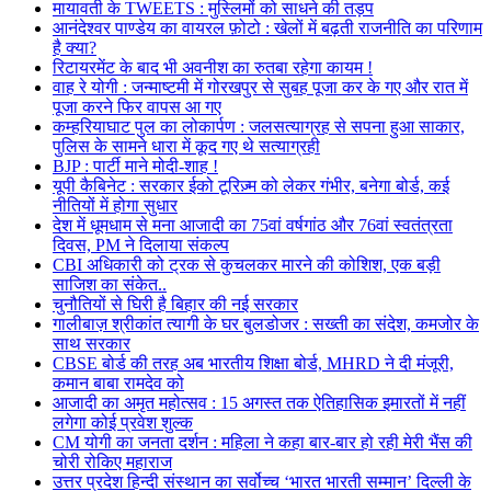
मायावती के TWEETS : मुस्लिमों को साधने की तड़प
आनंदेश्वर पाण्डेय का वायरल फ़ोटो : खेलों में बढ़ती राजनीति का परिणाम
है क्या?
रिटायरमेंट के बाद भी अवनीश का रुतबा रहेगा कायम !
वाह रे योगी : जन्माष्टमी में गोरखपुर से सुबह पूजा कर के गए और रात में
पूजा करने फिर वापस आ गए
कम्हरियाघाट पुल का लोकार्पण : जलसत्याग्रह से सपना हुआ साकार,
पुलिस के सामने धारा में कूद गए थे सत्याग्रही
BJP : पार्टी माने मोदी-शाह !
यूपी कैबिनेट : सरकार ईको टूरिज़्म को लेकर गंभीर, बनेगा बोर्ड, कई
नीतियों में होगा सुधार
देश में धूमधाम से मना आजादी का 75वां वर्षगांठ और 76वां स्वतंत्रता
दिवस, PM ने दिलाया संकल्प
CBI अधिकारी को ट्रक से कुचलकर मारने की कोशिश, एक बड़ी
साजिश का संकेत..
चुनौतियों से घिरी है बिहार की नई सरकार
गालीबाज़ श्रीकांत त्यागी के घर बुलडोजर : सख्ती का संदेश, कमजोर के
साथ सरकार
CBSE बोर्ड की तरह अब भारतीय शिक्षा बोर्ड, MHRD ने दी मंजूरी,
कमान बाबा रामदेव को
आजादी का अमृत महोत्सव : 15 अगस्त तक ऐतिहासिक इमारतों में नहीं
लगेगा कोई प्रवेश शुल्क
CM योगी का जनता दर्शन : महिला ने कहा बार-बार हो रही मेरी भैंस की
चोरी रोकिए महाराज
उत्तर प्रदेश हिन्दी संस्थान का सर्वोच्च ‘भारत भारती सम्मान’ दिल्ली के