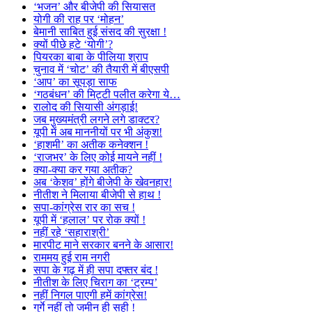
‘भजन’ और बीजेपी की सियासत
योगी की राह पर ‘मोहन’
बेमानी साबित हुई संसद की सुरक्षा !
क्यों पीछे हटे ‘योगी’?
पियरका बाबा के पीलिया श्राप
चुनाव में ‘चोट’ की तैयारी में बीएसपी
‘आप’ का सूपड़ा साफ
‘गठबंधन’ की मिट्टी पलीत करेगा ये…
रालोद की सियासी अंगड़ाई!
जब मुख्यमंत्री लगने लगे डाक्टर?
यूपी में अब माननीयों पर भी अंकुश!
‘हाशमी’ का अतीक कनेक्शन !
‘राजभर’ के लिए कोई मायने नहीं !
क्या-क्या कर गया अतीक?
अब ‘केशव’ होंगे बीजेपी के खेवनहार!
नीतीश ने मिलाया बीजेपी से हाथ !
सपा-कांग्रेस रार का सच !
यूपी में ‘हलाल’ पर रोक क्यों !
नहीं रहे ‘सहाराश्री’
मारपीट माने सरकार बनने के आसार!
राममय हुई राम नगरी
सपा के गढ़ में ही सपा दफ्तर बंद !
नीतीश के लिए चिराग का ‘ट्रम्प’
नहीं निगल पाएगी हमें कांग्रेस!
गुर्गे नहीं तो जमीन ही सही !