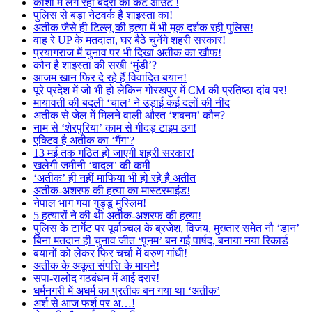
काशी में लग रहा बंदरों का कट आउट !
पुलिस से बड़ा नेटवर्क है शाइस्ता का!
अतीक जैसे ही टिल्लू की हत्या में भी मूक दर्शक रही पुलिस!
वाह रे UP के मतदाता, घर बैठे चुनेंगे शहरी सरकार!
प्रयागराज में चुनाव पर भी दिखा अतीक का खौफ!
कौन है शाइस्ता की सखी ‘मुंडी’?
आजम खान फिर दे रहे हैं विवादित बयान!
पूरे प्रदेश में जो भी हो लेकिन गोरखपुर में CM की प्रतिष्ठा दांव पर!
मायावती की बदली ‘चाल’ ने उड़ाई कई दलों की नींद
अतीक से जेल में मिलने वाली औरत ‘शबनम’ कौन?
नाम से ‘शेरपुरिया’ काम से गीदड़ टाइप ठग!
एक्टिव है अतीक का ‘गैंग’?
13 मई तक गठित हो जाएगी शहरी सरकार!
खलेगी जमीनी ‘बादल’ की कमी
‘अतीक’ ही नहीं माफिया भी हो रहे है अतीत
अतीक-अशरफ की हत्या का मास्टरमाइंड!
नेपाल भाग गया गुड्डू मुस्लिम!
5 हत्यारों ने की थी अतीक-अशरफ की हत्या!
पुलिस के टार्गेट पर पूर्वाञ्चल के ब्रजेश, विजय, मुख्तार समेत नौ ‘डान’
बिना मतदान ही चुनाव जीत ‘पूनम’ बन गई पार्षद, बनाया नया रिकार्ड
बयानों को लेकर फिर चर्चा में वरुण गांधी!
अतीक के अकूत संपत्ति के मायने!
सपा-रालोद गठबंधन में आई दरार!
धर्मनगरी में अधर्म का प्रतीक बन गया था ‘अतीक’
अर्श से आज फर्श पर अ…!