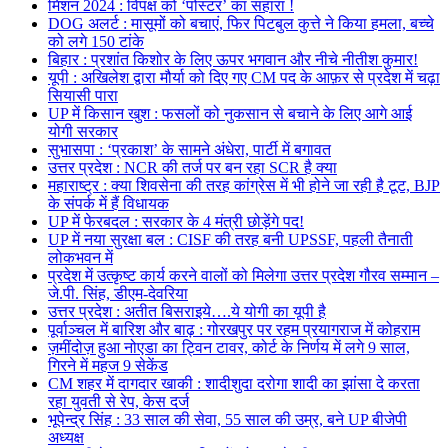
मिशन 2024 : विपक्ष को ‘पोस्टर’ का सहारा !
DOG अलर्ट : मासूमों को बचाएं, फिर पिटबुल कुत्ते ने किया हमला, बच्चे
को लगे 150 टांके
बिहार : प्रशांत किशोर के लिए ऊपर भगवान और नीचे नीतीश कुमार!
यूपी : अखिलेश द्वारा मौर्या को दिए गए CM पद के आफ़र से प्रदेश में चढ़ा
सियासी पारा
UP में किसान खुश : फसलों को नुकसान से बचाने के लिए आगे आई
योगी सरकार
सुभासपा : ‘प्रकाश’ के सामने अंधेरा, पार्टी में बगावत
उत्तर प्रदेश : NCR की तर्ज पर बन रहा SCR है क्या
महाराष्ट्र : क्या शिवसेना की तरह कांग्रेस में भी होने जा रही है टूट, BJP
के संपर्क में हैं विधायक
UP में फेरबदल : सरकार के 4 मंत्री छोड़ेंगे पद!
UP में नया सुरक्षा बल : CISF की तरह बनी UPSSF, पहली तैनाती
लोकभवन में
प्रदेश में उत्कृष्ट कार्य करने वालों को मिलेगा उत्तर प्रदेश गौरव सम्मान –
जे.पी. सिंह, डीएम-देवरिया
उत्तर प्रदेश : अतीत बिसराइये….ये योगी का यूपी है
पूर्वाञ्चल में बारिश और बाढ़ : गोरखपुर पर रहम प्रयागराज में कोहराम
ज़मींदोज़ हुआ नोएडा का ट्विन टावर, कोर्ट के निर्णय में लगे 9 साल,
गिरने में महज 9 सेकेंड
CM शहर में दागदार खाकी : शादीशुदा दरोगा शादी का झांसा दे करता
रहा युवती से रेप, केस दर्ज
भूपेन्द्र सिंह : 33 साल की सेवा, 55 साल की उम्र, बने UP बीजेपी
अध्यक्ष