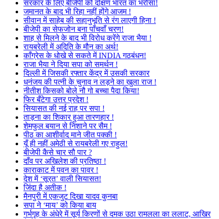
सरकार के लिए बीजेपी को दक्षिण भारत का भरोसा!
जमानत के बाद भी रिहा नहीं होंगे आजम !
सीवान में साहेब की सहानुभूति से रंग लाएगी हिना !
बीजेपी का सेफजोन बना पाँचवाँ चरण!
शाह से मिलने के बाद भी विरोध करेंगे राजा भैया !
रायबरेली में अदिति के मौन का अर्थ!
काँग्रेस के धोखे से सकते में INDIA गठबंधन!
राजा भैया ने दिया सपा को समर्थन !
दिल्ली में जिसकी रफ्तार केंद्र में उसकी सरकार
धनंजय की पत्नी के चुनाव न लड़ने का खुला राज !
नीतीश किसको बोले नौ गो बच्चा पैदा किया!
फिर बँटेगा उत्तर प्रदेश !
सियासत की नई राह पर सपा !
ताड़ना का शिकार हुआ तारणहार !
शेमफुल बयान से निशाने पर सैम !
पीठ का आशीर्वाद माने जीत पक्की !
यूँ ही नहीं अमेठी से रायबरेली गए राहुल!
बीजेपी कैसे चार सौ पार ?
दाँव पर अखिलेश की प्रतिष्ठा !
काराकाट में पवन का पावर !
देश में ‘सूरत’ वाली सियासत!
जिंदा है अतीक !
मैनपुरी में एकजुट दिखा यादव कुनबा
सपा ने ‘माय’ को किया बाय
गर्भगृह के अंधेरे में सूर्य किरणों से दमक उठा रामलला का ललाट, आखिर