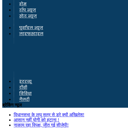
होम
टॉप न्यूज
स्टेट न्यूज
पूर्वांचल न्यूज
लाइफस्टाइल
इंटरव्यू
टीवी
विविधा
गैलरी
ब्रेकिंग न्यूज
विधानसभा के लघु सत्र से डरे क्यों अखिलेश!
आसान नहीं योगी को हटाना !
नाकाम रहा विपक्ष, जीत गई सीजेपी!