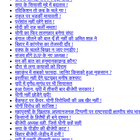
सपा के सियासी मुद्दे में बदलाव !
रविकिशन तो कब के चले गए !
राहुल पर भड़कीं मायावती !
प्रशांत नहीं रहेंगे शांत !
मोदी की राह चलीं ममता!
योगी का फिर तारणहार बनेगा संघ!
बंगाल जीतने की बात यूँ ही नहीं की अमित शाह ने
बिहार में कांग्रेस का तेजस्वी दाँव !
वक्फ के चलते बिखर न जाए एनडीए !
संजय होंगे BJP के नए अध्यक्ष !
मन की बात का हनुमानकाइन्ड कौन?
दौरा से लगा कयासों को विराम
महाकुंभ में सबको फायदा, जानिए किसको हुआ नुकसान ?
इस्तीफा नही देंगे यूट्यूबर मनीष कश्यप!
यूपी में दुर्गंध-सुगंध पर भी सियासत
हुआ ऐलान, यूपी में तीसरी बार बीजेपी सरकार !
योगी नहीं छोड़ेंगे यूपी!
बैकफुट पर केंद्र, योगी विरोधियों की अब खैर नहीं !
योगी विरोध की साजिश !
महापुरुषों के खिलाफ अपमानजनक टिप्पणी पर राष्ट्रवादी क्षत्रीय संघ भा
किसानों के हितैषी ही बने दुश्मन !
बीजेपी अध्यक्ष वही, जिसे योगी कहें सही
सपा के पीडीए की बीजेपी काट !
बिहार बीजेपी-जेडीयू में ठनी !
यूपी में एसपी-बीएसपी साथ-साथ !