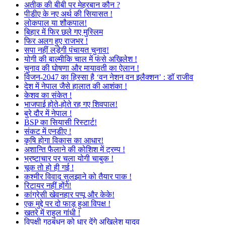
अतीक की बीबी पर मेहरबान कौन ?
पीडीए के नए अर्थ की सियासत !
लोकपाल या शौकपाल!
बिहार में फिर छले गए मुस्लिम
फिर अलग हुए राजभर !
सपा नहीं लड़ेगी पंचायत चुनाव!
योगी की बाल्मीकि चाल में फंसे अखिलेश !
चुनाव की घोषणा और मायावती का ऐलान !
विजन-2047 का हिस्सा है ‘वन नेशन वन इलैक्शन’ : डॉ राजीव
देश में नेपाल जैसे हालात की आशंका !
केशव का संकेत !
भाजपाई होते-होते रह गए शिवपाल!
बुरे दौर में नेपाल !
BSP का सियासी रिस्टार्ट!
संकट में एनडीए !
कृषि होगा विकास का आधार!
अशान्ति फैलाने की कोशिश में ट्रम्प !
भ्रष्टाचार पर चला योगी चाबुक !
चूक तो हो ही गई !
कश्मीर विवाद सुलझाने को तैयार पाक !
रिटायर नहीं होंगे!
कांग्रेसी खेवनहार पप्पू और केके!
एक मुद्दे पर दो फाड़ हुआ विपक्ष !
खतरे में राहुल गांधी !
विपक्षी गठबंधन को धार देंगे अखिलेश यादव