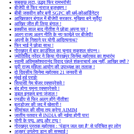
सबकुछ लुटा, उद्धव फिर रामभरोसे!
बीजेपी से फिर नाराज बृजभूषण !
बीबी जसवीन कौर बनी SGPC की धर्म-कोआर्डिनेटर
आखिरकार बंगाल में बीजेपी सरकार, मुखिया बने सुर्वेंदु!
आखिर जीत ही लिया बंगाल !
इक्कीस साल बाद नीतीश ने छोड़ा अपना घर !
अलग राज्य अलग नीति के नए फार्मूले पर बीजेपी!
अपनों के निशाने पर योगी आदित्यनाथ?
फिर भाई ने छोड़ा साथ !
गोरखपुर में बार काउंसिल का चुनाव सकुशल संपन्न।
ज्योतिर्विद नरेंद्र ने किया गोरखपुर सिनेमा महोत्सव का शुभारंभ
स्वामी अविमुक्तेश्वरानंद विवाद पहले शंकराचार्य अब नहीं, आखिर क्यों ?
यूपी राज्य महिला आयोग की उपाध्यक्ष का तलाक !
दो दिवसीय सिनेमा महोत्सव 21 जनवरी से
मुंबई हुई पराई!
सियासी गेम चेंजर एक्सप्रेसवे !
बंद होगा यमुना एक्सप्रेसवे !
डबल इनकम बना जंजाल !
एनडीए से फिर अलग होंगे नीतीश!
बुलडोजर की जद में खेसारी !
सीमांचल की सीमा तय करेगा AIMIM
जातीय पतवार से INDIA की नईया होगी पार!
योगी के पप्पू, अप्पू और टप्पू !
गोरखपुर पुस्तक महोत्सव : ‘पंडान जल रहा है’ से परिचित हुए लोग
अज़हर उगलेगा डान की सच्चाई !