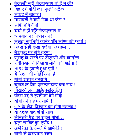
तेजस्वी नहीं, तेजप्रताप तो हैं न जी!
बिहार में मोदी का ‘फुले’ अटैक
संकट में डालर !
मायावती ने क्यों भेजा था जेल ?
सीपी होंगे वीपी!
चर्चा में ही रहेंगे तेजप्रताप या…
धन्यवाद पर निष्कासन!
सुलझ नहीँ रही गवर्नर और सीएम की गुत्थी !
अंगड़ाई ही खड़ा करेगा ‘रंगमहल’ ..
बैकफुट पर होंगे ट्रम्प !
सुलह के रास्ते पर टीएमसी और कांग्रेस!
रविकिशन ने दिखाया मोदी को आईना !
SPG के हवाले हुआ यूपी !
ये रिश्ता भी कोई रिश्ता है
योगी शरणम गच्छामि !
चुनाव के लिए फ्रंटलाइनर बना संघ !
बिखरने लगा आईएनडीआईए !
पीएम पद से इस्तीफा देंगे मोदी !
योगी की राह पर धामी !
CS के सेवा विस्तार का होगा मतलब !
दो दशक बाद दोनों साथ
सैनिटरी पैड पर राहुल गांधी…
झूठा साबित हुए ट्रम्प !
अमेरिका के कब्जे में खामेनेई !
योगी से कड़वाहट खत्म..