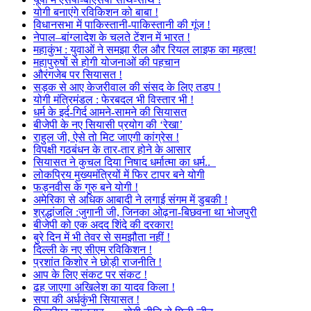
योगी बनाएंगे रविकिशन को बाबा !
विधानसभा में पाकिस्तानी-पाकिस्तानी की गूंज !
नेपाल–बांग्लादेश के चलते टेंशन में भारत !
महाकुंभ : युवाओं ने समझा रील और रियल लाइफ का महत्व!
महापुरुषों से होगी योजनाओं की पहचान
औरंगजेब पर सियासत !
सड़क से आए केजरीवाल की संसद के लिए तडप !
योगी मंत्रिमंडल : फेरबदल भी विस्तार भी !
धर्म के इर्द-गिर्द आमने-सामने की सियासत
बीजेपी के नए सियासी प्रयोग की ‘रेखा’
राहुल जी, ऐसे तो मिट जाएगी कांग्रेस !
विपक्षी गठबंधन के तार-तार होने के आसार
सियासत ने कुचल दिया निषाद धर्मात्मा का धर्म..
लोकप्रिय मुख्यमंत्रियों में फिर टापर बने योगी
फड़नवीस के गुरु बने योगी !
अमेरिका से अधिक आबादी ने लगाई संगम में डुबकी !
श्रद्धांजलि :जुगानी जी, जिनका ओढ़ना-बिछवना था भोजपुरी
बीजेपी को एक अदद शिंदे की दरकार!
बुरे दिन में भी तेवर से समझौता नहीं !
दिल्ली के नए सीएम रविकिशन !
प्रशांत किशोर ने छोड़ी राजनीति !
आप के लिए संकट पर संकट !
ढह जाएगा अखिलेश का यादव किला !
सपा की अर्धकुंभी सियासत !