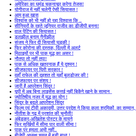
अमेरिका का घमंड चकनाचूर करेगा तेजस!
योगीराज में नहीं चलेगी ऐसी सियासत !
आम हुआ खास
विश्वास को भी नहीं हो रहा विश्वास कि ..
सीनियरों के रहते जूनियर राजीव का डीजीपी बनना!
वाल पेंटिंग की सियासत !
डलझील बनाम नैनीझील
संजय ने फिर दी सियासी घुड़की !
फिर कोरोना की दस्तक, दिल्ली में अलर्ट
मिठाइयों पर भी पाक युद्ध का असर !
नौतपा तो नहीं तपा!
पाक से अधिक खतरनाक हैं ये दुश्मन !
सीजफायर पर घिरी सरकार !
वहाँ राफेल की दहशत तो यहाँ बुलडोजर की !
सीजफायर पर संशय !
जारी है आपरेशन सिंदूर !
यूपी में अब बिना लाइसेंस कत्तई नहीं बिकेंगे खाने के सामान
ज्योतिषीय नजर में युद्ध का योग !
सिंदूर के बदले आपरेशन सिंदूर
फिल्म एवं टीवी अकादमी, उत्तर प्रदेश ने किया कला श्रमिकों का सम्मा
नीतीश के गढ़ में प्रशांत की चुनौती!
अंबेडकर-अखिलेश पोस्टर के मायने
फिर सुर्खियों में सीमा पार वाली सीमा !
पाक पर हमला अभी नहीं..
बीजेपी अध्यक्ष चयन में बड़ी बाधा !