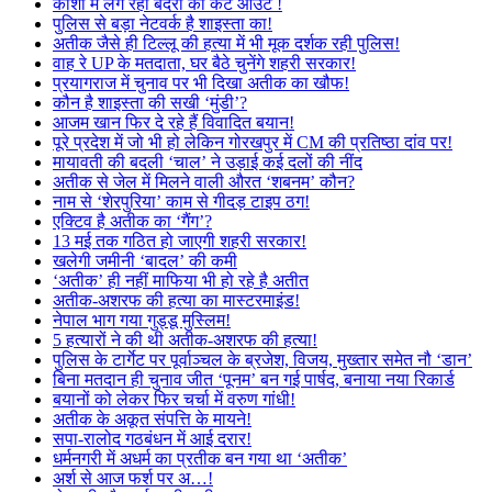
काशी में लग रहा बंदरों का कट आउट !
पुलिस से बड़ा नेटवर्क है शाइस्ता का!
अतीक जैसे ही टिल्लू की हत्या में भी मूक दर्शक रही पुलिस!
वाह रे UP के मतदाता, घर बैठे चुनेंगे शहरी सरकार!
प्रयागराज में चुनाव पर भी दिखा अतीक का खौफ!
कौन है शाइस्ता की सखी ‘मुंडी’?
आजम खान फिर दे रहे हैं विवादित बयान!
पूरे प्रदेश में जो भी हो लेकिन गोरखपुर में CM की प्रतिष्ठा दांव पर!
मायावती की बदली ‘चाल’ ने उड़ाई कई दलों की नींद
अतीक से जेल में मिलने वाली औरत ‘शबनम’ कौन?
नाम से ‘शेरपुरिया’ काम से गीदड़ टाइप ठग!
एक्टिव है अतीक का ‘गैंग’?
13 मई तक गठित हो जाएगी शहरी सरकार!
खलेगी जमीनी ‘बादल’ की कमी
‘अतीक’ ही नहीं माफिया भी हो रहे है अतीत
अतीक-अशरफ की हत्या का मास्टरमाइंड!
नेपाल भाग गया गुड्डू मुस्लिम!
5 हत्यारों ने की थी अतीक-अशरफ की हत्या!
पुलिस के टार्गेट पर पूर्वाञ्चल के ब्रजेश, विजय, मुख्तार समेत नौ ‘डान’
बिना मतदान ही चुनाव जीत ‘पूनम’ बन गई पार्षद, बनाया नया रिकार्ड
बयानों को लेकर फिर चर्चा में वरुण गांधी!
अतीक के अकूत संपत्ति के मायने!
सपा-रालोद गठबंधन में आई दरार!
धर्मनगरी में अधर्म का प्रतीक बन गया था ‘अतीक’
अर्श से आज फर्श पर अ…!