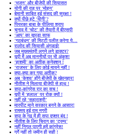
‘भजन’ और बीजेपी की सियासत
योगी की राह पर ‘मोहन’
बेमानी साबित हुई संसद की सुरक्षा !
क्यों पीछे हटे ‘योगी’?
पियरका बाबा के पीलिया श्राप
चुनाव में ‘चोट’ की तैयारी में बीएसपी
‘आप’ का सूपड़ा साफ
‘गठबंधन’ की मिट्टी पलीत करेगा ये…
रालोद की सियासी अंगड़ाई!
जब मुख्यमंत्री लगने लगे डाक्टर?
यूपी में अब माननीयों पर भी अंकुश!
‘हाशमी’ का अतीक कनेक्शन !
‘राजभर’ के लिए कोई मायने नहीं !
क्या-क्या कर गया अतीक?
अब ‘केशव’ होंगे बीजेपी के खेवनहार!
नीतीश ने मिलाया बीजेपी से हाथ !
सपा-कांग्रेस रार का सच !
यूपी में ‘हलाल’ पर रोक क्यों !
नहीं रहे ‘सहाराश्री’
मारपीट माने सरकार बनने के आसार!
राममय हुई राम नगरी
सपा के गढ़ में ही सपा दफ्तर बंद !
नीतीश के लिए चिराग का ‘ट्रम्प’
नहीं निगल पाएगी हमें कांग्रेस!
गुर्गे नहीं तो जमीन ही सही !