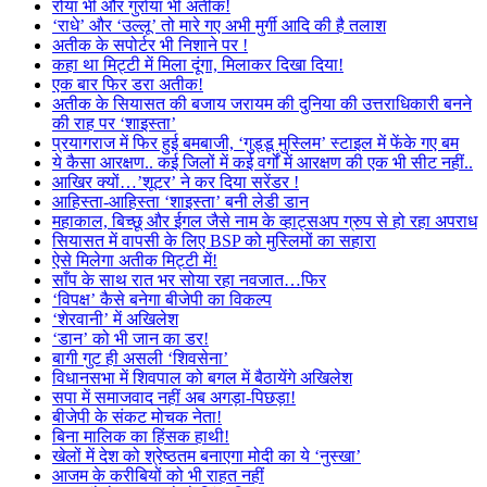
रोया भी और गुर्राया भी अतीक!
‘राधे’ और ‘उल्लू’ तो मारे गए अभी मुर्गी आदि की है तलाश
अतीक के सपोर्टर भी निशाने पर !
कहा था मिट्टी में मिला दूंगा, मिलाकर दिखा दिया!
एक बार फिर डरा अतीक!
अतीक के सियासत की बजाय जरायम की दुनिया की उत्तराधिकारी बनने
की राह पर ‘शाइस्ता’
प्रयागराज में फिर हुई बमबाजी, ‘गुड्डू मुस्लिम’ स्टाइल में फेंके गए बम
ये कैसा आरक्षण.. कई जिलों में कई वर्गों में आरक्षण की एक भी सीट नहीं..
आखिर क्यों…’शूटर’ ने कर दिया सरेंडर !
आहिस्ता-आहिस्ता ‘शाइस्ता’ बनी लेडी डान
महाकाल, बिच्छू और ईगल जैसे नाम के व्हाट्सअप ग्रुप से हो रहा अपराध
सियासत में वापसी के लिए BSP को मुस्लिमों का सहारा
ऐसे मिलेगा अतीक मिट्टी में!
साँप के साथ रात भर सोया रहा नवजात…फिर
‘विपक्ष’ कैसे बनेगा बीजेपी का विकल्प
‘शेरवानी’ में अखिलेश
‘डान’ को भी जान का डर!
बागी गुट ही असली ‘शिवसेना’
विधानसभा में शिवपाल को बगल में बैठायेंगे अखिलेश
सपा में समाजवाद नहीं अब अगड़ा-पिछड़ा!
बीजेपी के संकट मोचक नेता!
बिना मालिक का हिंसक हाथी!
खेलों में देश को श्रेष्ठतम बनाएगा मोदी का ये ‘नुस्खा’
आजम के करीबियों को भी राहत नहीं