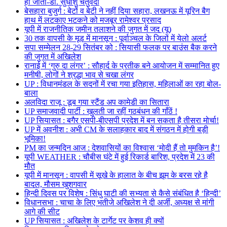
हो जाता-डॉ. सुधांशु चतुर्वेदी
बेसहारा बुजुर्ग : बेटों व बेटी ने नहीं दिया सहारा, लखनऊ में यूरिन बैग
हाथ में लटकाए भटकने को मजबूर रामेश्वर प्रसाद
यूपी में राजनीतिक जमीन तलाशने की जुगत में जद (यू)
30 तक वापसी के मूड में मानसून : पूर्वाञ्चल के जिलों में येलो अलर्ट
सपा सम्मेलन 28-29 सितंबर को : सियासी फलक पर बाउंस बैक करने
की जुगत में अखिलेश
रानाई में ‘गुरु दा लंगर’ : सौहार्द के प्रतीक बने आयोजन में सम्मानित हुए
मनीषी, लोगों ने श्रद्धा भाव से चखा लंगर
UP : विधानमंडल के सदनों में रचा गया इतिहास, महिलाओं का रहा बोल-
बाला
अलविदा राजू : डूब गया स्टैंड अप कामेडी का सितारा
UP समाजवादी पार्टी : खुलती जा रहीं गठबंधन की गाँठें !
UP सियासत : बगैर एसपी-बीएसपी प्रदेश में बन सकता है तीसरा मोर्चा!
UP में अवनीश : अभी CM के सलाहकार बाद में संगठन में होगी बड़ी
भूमिका!
PM का जन्मदिन आज : देशवासियों का विश्वास ‘मोदी हैं तो मुमकिन है’!
यूपी WEATHER : चौबीस घंटे में हुई रिकार्ड बारिश, प्रदेश में 23 की
मौत
यूपी में मानसून : वापसी में सूखे के हालात के बीच झूम के बरस रहे है
बादल, मौसम खुशगवार
हिन्दी दिवस पर विशेष : सिंधु घाटी की सभ्यता से कैसे संबंधित है ‘हिन्दी’
विधानसभा : चाचा के लिए भतीजे अखिलेश ने दी अर्जी, अध्यक्ष से मांगी
आगे की सीट
UP सियासत : अखिलेश के टार्गेट पर केशव ही क्यों