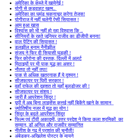
अमेरिका के कब्जे में खामेनेई !
योगी से कड़वाहट खत्म..
अमेरिका का घमंड चकनाचूर करेगा तेजस!
योगीराज में नहीं चलेगी ऐसी सियासत !
आम हुआ खास
विश्वास को भी नहीं हो रहा विश्वास कि ..
सीनियरों के रहते जूनियर राजीव का डीजीपी बनना!
वाल पेंटिंग की सियासत !
डलझील बनाम नैनीझील
संजय ने फिर दी सियासी घुड़की !
फिर कोरोना की दस्तक, दिल्ली में अलर्ट
मिठाइयों पर भी पाक युद्ध का असर !
नौतपा तो नहीं तपा!
पाक से अधिक खतरनाक हैं ये दुश्मन !
सीजफायर पर घिरी सरकार !
वहाँ राफेल की दहशत तो यहाँ बुलडोजर की !
सीजफायर पर संशय !
जारी है आपरेशन सिंदूर !
यूपी में अब बिना लाइसेंस कत्तई नहीं बिकेंगे खाने के सामान
ज्योतिषीय नजर में युद्ध का योग !
सिंदूर के बदले आपरेशन सिंदूर
फिल्म एवं टीवी अकादमी, उत्तर प्रदेश ने किया कला श्रमिकों का
सम्मान, डॉ अनिल और राजवीर सम्मानित
नीतीश के गढ़ में प्रशांत की चुनौती!
अंबेडकर-अखिलेश पोस्टर के मायने