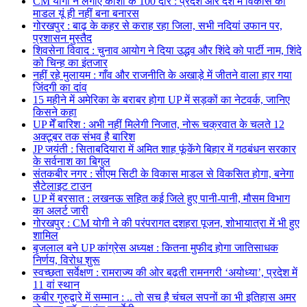
CM योगी ने लगाए काशी के 100 दौरे : प्रदेश और देश में विकास का
माडल यूं ही नहीं बना बनारस
गोरखपुर : बाढ़ के कहर से कराह रहा जिला, सभी नदियां उफान पर,
प्रशासन मुस्तैद
शिवसेना विवाद : चुनाव आयोग ने दिया उद्धव और शिंदे को पार्टी नाम, शिंदे
को चिन्ह का इंतजार
नहीं रहे मुलायम : गाँव और राजनीति के अखाड़े में जीतने वाला हार गया
जिंदगी का दांव
15 महीने में अमेरिका के बराबर होगा UP में सड़कों का नेटवर्क, जानिए
किसने कहा
UP मेँ बारिश : अभी नहीं मिलेगी निजात, नोरू चक्रवात के चलते 12
अक्टूबर तक संभव है बारिश
JP जयंती : सिताबदियारा में अमित शाह फूंकेंगे बिहार में गठबंधन सरकार
के सर्वनाश का बिगुल
संतकबीर नगर : सीएम सिटी के विकास माडल से विकसित होगा, बनेगा
सैटेलाइट टाउन
UP में बरसात : लखनऊ सहित कई जिले हुए पानी-पानी, मौसम विभाग
का अलर्ट जारी
गोरखपुर : CM योगी ने की परंपरागत दशहरा पूजन, शोभायात्रा में भी हुए
शामिल
बृजलाल बने UP कांग्रेस अध्यक्ष : कितना मुफीद होगा जातिसाधक
निर्णय, विरोध शुरू
स्वच्छता सर्वेक्षण : रामराज्य की ओर बढ़ती रामनगरी ‘अयोध्या’, प्रदेश में
11 वां स्थान
कबीर गुरुद्वारे में सम्मान : .. तो सच है चंचल सपनों का भी इतिहास अमर