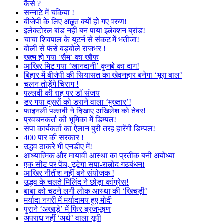
कैसे ?
सन्नाटे में चकिया !
बीजेपी के लिए अछूत क्यों हो गए वरुण!
इलेक्टोरल बांड नहीं बन पाया इलेक्शन ब्रांड!
चाचा शिवपाल के यूटर्न से संकट में भतीजा!
बोली से फंसे बड़बोले राजभर !
खत्म हो गया ‘सैम’ का खौफ
आखिर मिट गया ‘खानदानी’ कुनबे का दाग!
बिहार में बीजेपी की सियासत का खेवनहार बनेगा ‘भूरा बाल’
चलन तोड़ेंगे चिराग !
पल्लवी की राह पर डॉ संजय
डर गया दूसरों को डराने वाला ‘मुख्तार’!
फाइनली पल्लवी ने दिखाए अखिलेश को तेवर!
प्रवचनकर्ता की भूमिका में डिम्पल!
सपा कार्यकर्ता का ऐलान बुरी तरह हारेंगी डिम्पल!
400 पार की सरकार !
उद्धव ठाकरे भी एनडीए में!
आध्यात्मिक और मायावी आस्था का प्रतीक बनी अयोध्या
एक सीट पर पेंच, टूटेगा सपा-रालोद गठबंधन!
आखिर नीतीश नहीं बने संयोजक !
उद्धव के चलते मिलिंद ने छोड़ा कांग्रेस!
बाबा को चढ़ने लगी लोक आस्था की ‘खिचड़ी’
मर्यादा नगरी में मर्यादामय हुए मोदी
पुराने ‘अखाड़े’ में फिर ब्रजभूषण
अपराध नहीं ‘अर्थ’ वाला यूपी