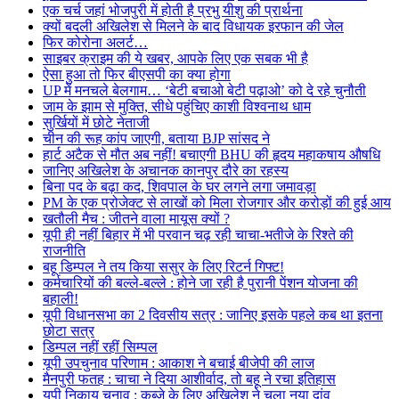
एक चर्च जहां भोजपुरी में होती है प्रभु यीशु की प्रार्थना
क्यों बदली अखिलेश से मिलने के बाद विधायक इरफान की जेल
फिर कोरोना अलर्ट…
साइबर क्राइम की ये खबर, आपके लिए एक सबक भी है
ऐसा हुआ तो फिर बीएसपी का क्या होगा
UP में मनचले बेलगाम… ‘बेटी बचाओ बेटी पढ़ाओ’ को दे रहे चुनौती
जाम के झाम से मुक्ति, सीधे पहुंचिए काशी विश्वनाथ धाम
सुर्खियों में छोटे नेताजी
चीन की रूह कांप जाएगी, बताया BJP सांसद ने
हार्ट अटैक से मौत अब नहीं! बचाएगी BHU की हृदय महाकषाय औषधि
जानिए अखिलेश के अचानक कानपुर दौरे का रहस्य
बिना पद के बढ़ा कद, शिवपाल के घर लगने लगा जमावड़ा
PM के एक प्रोजेक्ट से लाखों को मिला रोजगार और करोड़ों की हुई आय
खतौली मैच : जीतने वाला मायूस क्यों ?
यूपी ही नहीं बिहार में भी परवान चढ़ रही चाचा-भतीजे के रिश्ते की
राजनीति
बहू डिम्पल ने तय किया ससुर के लिए रिटर्न गिफ्ट!
कर्मचारियों की बल्ले-बल्ले : होने जा रही है पुरानी पेंशन योजना की
बहाली!
यूपी विधानसभा का 2 दिवसीय सत्र : जानिए इसके पहले कब था इतना
छोटा सत्र
डिम्पल नहीं रहीं सिम्पल
यूपी उपचुनाव परिणाम : आकाश ने बचाई बीजेपी की लाज
मैनपुरी फतह : चाचा ने दिया आशीर्वाद, तो बहू ने रचा इतिहास
यूपी निकाय चुनाव : कब्जे के लिए अखिलेश ने चला नया दांव