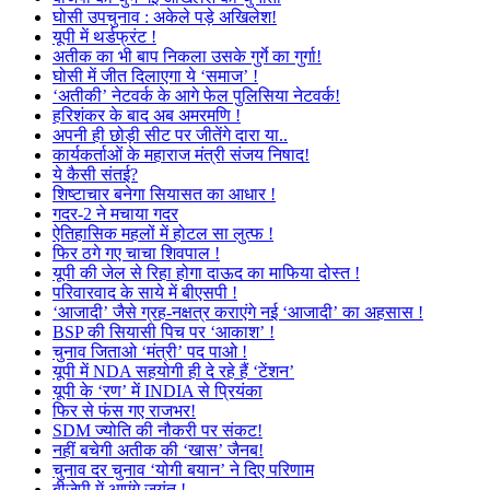
घोसी उपचुनाव : अकेले पड़े अखिलेश!
यूपी में थर्डफ्रंट !
अतीक का भी बाप निकला उसके गुर्गे का गुर्गा!
घोसी में जीत दिलाएगा ये ‘समाज’ !
‘अतीकी’ नेटवर्क के आगे फेल पुलिसिया नेटवर्क!
हरिशंकर के बाद अब अमरमणि !
अपनी ही छोड़ी सीट पर जीतेंगे दारा या..
कार्यकर्ताओं के महाराज मंत्री संजय निषाद!
ये कैसी संतई?
शिष्टाचार बनेगा सियासत का आधार !
गदर-2 ने मचाया गदर
ऐतिहासिक महलों में होटल सा लुत्फ !
फिर ठगे गए चाचा शिवपाल !
यूपी की जेल से रिहा होगा दाऊद का माफिया दोस्त !
परिवारवाद के साये में बीएसपी !
‘आजादी’ जैसे ग्रह-नक्षत्र कराएंगे नई ‘आजादी’ का अहसास !
BSP की सियासी पिच पर ‘आकाश’ !
चुनाव जिताओ ‘मंत्री’ पद पाओ !
यूपी में NDA सहयोगी ही दे रहे हैं ‘टेंशन’
यूपी के ‘रण’ में INDIA से प्रियंका
फिर से फंस गए राजभर!
SDM ज्योति की नौकरी पर संकट!
नहीं बचेगी अतीक की ‘खास’ जैनब!
चुनाव दर चुनाव ‘योगी बयान’ ने दिए परिणाम
बीजेपी में आएंगे जयंत !