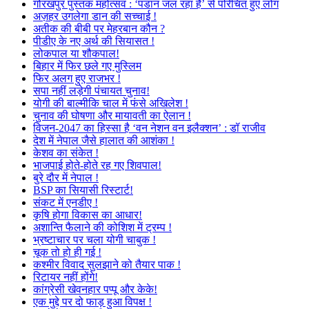
गोरखपुर पुस्तक महोत्सव : ‘पंडान जल रहा है’ से परिचित हुए लोग
अज़हर उगलेगा डान की सच्चाई !
अतीक की बीबी पर मेहरबान कौन ?
पीडीए के नए अर्थ की सियासत !
लोकपाल या शौकपाल!
बिहार में फिर छले गए मुस्लिम
फिर अलग हुए राजभर !
सपा नहीं लड़ेगी पंचायत चुनाव!
योगी की बाल्मीकि चाल में फंसे अखिलेश !
चुनाव की घोषणा और मायावती का ऐलान !
विजन-2047 का हिस्सा है ‘वन नेशन वन इलैक्शन’ : डॉ राजीव
देश में नेपाल जैसे हालात की आशंका !
केशव का संकेत !
भाजपाई होते-होते रह गए शिवपाल!
बुरे दौर में नेपाल !
BSP का सियासी रिस्टार्ट!
संकट में एनडीए !
कृषि होगा विकास का आधार!
अशान्ति फैलाने की कोशिश में ट्रम्प !
भ्रष्टाचार पर चला योगी चाबुक !
चूक तो हो ही गई !
कश्मीर विवाद सुलझाने को तैयार पाक !
रिटायर नहीं होंगे!
कांग्रेसी खेवनहार पप्पू और केके!
एक मुद्दे पर दो फाड़ हुआ विपक्ष !