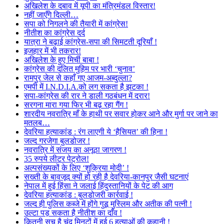
अखिलेश के दबाव में यूपी का मंत्रिमंडल विस्तार!
नहीं जाएँगे दिल्ली…
सपा को निगलने की तैयारी में कांग्रेस!
नीतीश का कांग्रेस दर्द
यात्रा ने बढ़ाई कांग्रेस-सपा की सिमटती दूरियाँ !
इजहार में भी तकरार!
अखिलेश के हुए मिर्ची बाबा !
कांग्रेस की दलित मुहिम पर भारी ‘चुनाव’
रामपुर जेल से कहाँ गए आजम-अब्दुल्ला?
एमपी में I.N.D.I.A.को लग सकता है झटका !
सपा-कांग्रेस की रार ने डाली गठबंधन में दरार!
सरगना मारा गया फिर भी बढ़ रहा गैंग !
शारदीय नवरात्रि माँ के हाथी पर सवार होकर आने और मुर्गा पर जाने का
मतलब…
देवरिया हत्याकांड : रंग लाएगी ये ‘हैसियत’ की हिना !
जल्द गरजेगा बुलडोजर !
नवरात्रि में संजय का अनूठा जागरण !
35 रुपये लीटर पेट्रोल!
अल्पसंख्यकों के लिए ‘शुक्रिया मोदी’ !
सख्ती के बावजूद क्यों हो रही है देवरिया-कानपुर जैसी घटनाएं
नेपाल में हुई हिंसा ने जलाई हिंदुस्तानियों के पेट की आग
देवरिया हत्याकांड : बुलडोजरी कार्रवाई !
जल्द ही पुलिस कब्जे में होंगे गुडू मुस्लिम और अतीक की पत्नी !
उल्टा पड़ सकता है नीतीश का दाँव !
कितनी सच है चंद मिनटों में हुई 6 हत्याओं की कहानी !