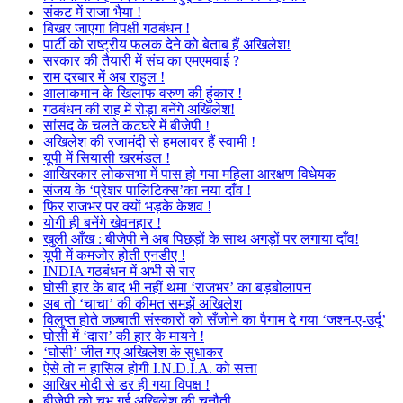
संकट में राजा भैया !
बिखर जाएगा विपक्षी गठबंधन !
पार्टी को राष्ट्रीय फलक देने को बेताब हैं अखिलेश!
सरकार की तैयारी में संघ का एमएमवाई ?
राम दरबार में अब राहुल !
आलाकमान के खिलाफ वरुण की हुंकार !
गठबंधन की राह में रोड़ा बनेंगे अखिलेश!
सांसद के चलते कटघरे में बीजेपी !
अखिलेश की रजामंदी से हमलावर हैं स्वामी !
यूपी में सियासी खरमंडल !
आखिरकार लोकसभा में पास हो गया महिला आरक्षण विधेयक
संजय के ‘प्रेशर पालिटिक्स’का नया दाँव !
फिर राजभर पर क्यों भड़के केशव !
योगी ही बनेंगे खेवनहार !
खुली आँख : बीजेपी ने अब पिछड़ों के साथ अगड़ों पर लगाया दाँव!
यूपी में कमजोर होती एनडीए !
INDIA गठबंधन में अभी से रार
घोसी हार के बाद भी नहीं थमा ‘राजभर’ का बड़बोलापन
अब तो ‘चाचा’ की कीमत समझें अखिलेश
विलुप्त होते जज़्बाती संस्कारों को सँजोने का पैगाम दे गया ‘जश्न-ए-उर्दू’
घोसी में ‘दारा’ की हार के मायने !
‘घोसी’ जीत गए अखिलेश के सुधाकर
ऐसे तो न हासिल होगी I.N.D.I.A. को सत्ता
आखिर मोदी से डर ही गया विपक्ष !
बीजेपी को चुभ गई अखिलेश की चुनौती