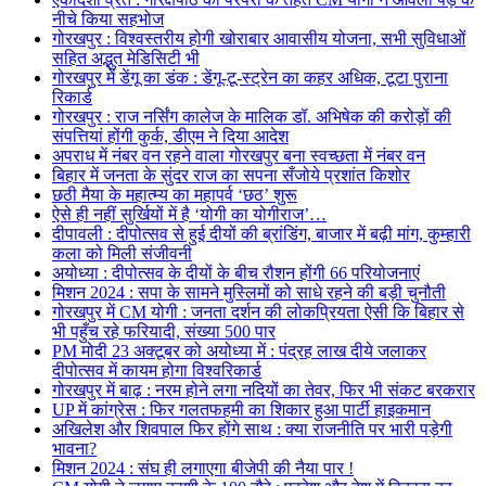
नीचे किया सहभोज
गोरखपुर : विश्वस्तरीय होगी खोराबार आवासीय योजना, सभी सुविधाओं
सहित अद्भुत मेडिसिटी भी
गोरखपुर में डेंगू का डंक : डेंगू-टू-स्ट्रेन का कहर अधिक, टूटा पुराना
रिकार्ड
गोरखपुर : राज नर्सिंग कालेज के मालिक डॉ. अभिषेक की करोड़ों की
संपत्तियां होंगी कुर्क, डीएम ने दिया आदेश
अपराध में नंबर वन रहने वाला गोरखपुर बना स्वच्छता में नंबर वन
बिहार में जनता के सुंदर राज का सपना सँजोये प्रशांत किशोर
छठी मैया के महात्म्य का महापर्व ‘छठ’ शुरू
ऐसे ही नहीं सुर्खियों में है ‘योगी का योगीराज’…
दीपावली : दीपोत्सव से हुई दीयों की ब्रांडिंग, बाजार में बढ़ी मांग, कुम्हारी
कला को मिली संजीवनी
अयोध्या : दीपोत्सव के दीयों के बीच रौशन होंगी 66 परियोजनाएं
मिशन 2024 : सपा के सामने मुस्लिमों को साधे रहने की बड़ी चुनौती
गोरखपुर में CM योगी : जनता दर्शन की लोकप्रियता ऐसी कि बिहार से
भी पहुँच रहे फरियादी, संख्या 500 पार
PM मोदी 23 अक्टूबर को अयोध्या में : पंद्रह लाख दीये जलाकर
दीपोत्सव में कायम होगा विश्वरिकार्ड
गोरखपुर में बाढ़ : नरम होने लगा नदियों का तेवर, फिर भी संकट बरकरार
UP में कांग्रेस : फिर गलतफहमी का शिकार हुआ पार्टी हाइकमान
अखिलेश और शिवपाल फिर होंगे साथ : क्या राजनीति पर भारी पड़ेगी
भावना?
मिशन 2024 : संघ ही लगाएगा बीजेपी की नैया पार !