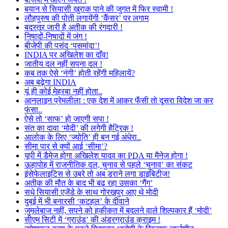
बयान से सियासी खुराक पाने की जुगत में फिर स्वामी !
लौहपुरुष की पोती लगायेंगी ‘कैंसर’ पर लगाम
बदस्तूर जारी है अतीक की रंगदारी !
निषादों-निषादों में जंग !
बीजेपी की पसंद ‘पसमांदा’!
INDIA पर अखिलेश का दाँव!
जातीय दल नहीं सपना दल !
कब तक ऐसे ‘नंगी’ होती रहेंगी महिलायें?
अब बढ़ेगा INDIA
यूं ही कोई मेहरबा नहीं होता..
आनलाइन प्रेमलीला : एक देश में आकर फँसी तो दूसरा विदेश जा कर
फंसा..
ऐसे तो ‘साफ’ हो जाएगी सपा !
संत का दावा ‘मोदी’ की लगेगी हैट्रिक !
आलोक के लिए ‘ज्योति’ ही बन गई अंधेरा..
सीमा पार से क्यों आई ‘सीमा’?
यूपी में डैमेज होगा अखिलेश यादव का PDA या मैनेज होगा !
ऊहापोह में राजनीतिक दल, चुनाव से पहले ‘चुनाव’ का संकट
इंसेफेलाइटिस से उबरे तो अब डराने लगा डाइबिटीज!
अतीक की मौत के बाद भी बढ़ रहा उसका ‘गैंग’
सधे सियासी एजेंडे के साथ गोरखपुर आए थे मोदी
दुबई में भी बनारसी ‘कटहल’ के दीवाने
जुमलेबाज नहीं, सपने को हकीकत में बदलने वाले शिल्पकार हैं ‘मोदी’
सीएम सिटी में ‘ग्राउंड’ की अंडरग्राउंड क्राइम !