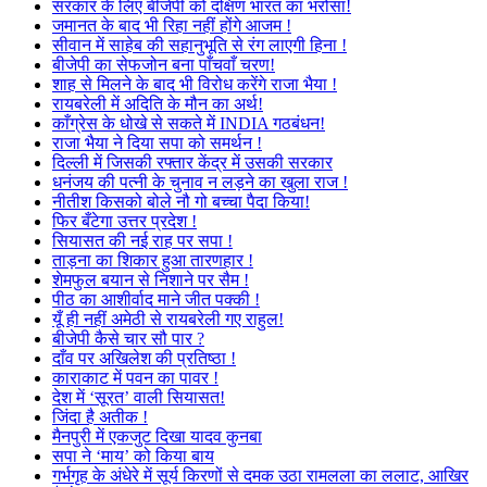
सरकार के लिए बीजेपी को दक्षिण भारत का भरोसा!
जमानत के बाद भी रिहा नहीं होंगे आजम !
सीवान में साहेब की सहानुभूति से रंग लाएगी हिना !
बीजेपी का सेफजोन बना पाँचवाँ चरण!
शाह से मिलने के बाद भी विरोध करेंगे राजा भैया !
रायबरेली में अदिति के मौन का अर्थ!
काँग्रेस के धोखे से सकते में INDIA गठबंधन!
राजा भैया ने दिया सपा को समर्थन !
दिल्ली में जिसकी रफ्तार केंद्र में उसकी सरकार
धनंजय की पत्नी के चुनाव न लड़ने का खुला राज !
नीतीश किसको बोले नौ गो बच्चा पैदा किया!
फिर बँटेगा उत्तर प्रदेश !
सियासत की नई राह पर सपा !
ताड़ना का शिकार हुआ तारणहार !
शेमफुल बयान से निशाने पर सैम !
पीठ का आशीर्वाद माने जीत पक्की !
यूँ ही नहीं अमेठी से रायबरेली गए राहुल!
बीजेपी कैसे चार सौ पार ?
दाँव पर अखिलेश की प्रतिष्ठा !
काराकाट में पवन का पावर !
देश में ‘सूरत’ वाली सियासत!
जिंदा है अतीक !
मैनपुरी में एकजुट दिखा यादव कुनबा
सपा ने ‘माय’ को किया बाय
गर्भगृह के अंधेरे में सूर्य किरणों से दमक उठा रामलला का ललाट, आखिर