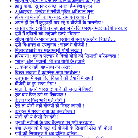
सीएम ने बुढ़िया माई से लगाई लोककल्याण की गुहार
झाड़ू बाबा.. सुनकर अच्छा लगता है-महेश शुक्ल
2 अक्टूबर : प्रदेश में गरीबी मुक्ति अभियान शुरू
हरियाणा में योगी का प्रचार, राम बने आधार !
अपने ही पैर में कुल्हाड़ी मार रहे ये बीजेपी के माननीय !
जनता दर्शन : योगी ने कहा इलाज के लिए भरपूर मदद करेगी सरकार
यूपी में दलितों को सहेजने उतरे ‘चिराग’
सीएम योगी के भावनात्मक प्रयोग से बना एक और रिकार्ड…
यूपी विधानसभा उपचुनाव : राहत में बीजेपी !
मिलावटखोरी पर मुख्यमंत्री योगी सख्त !
हरियाणा : चुनाव प्रचार में दिखी योगी की सियासी परिपक्वता !
‘भोलू’ और ‘भवानी’ भी अब योगी के हवाले
…कमतर नहीं आध्यात्म का असर!
बिखर सकता है कांग्रेस-सपा गठबंधन !
उपचुनाव में बड़ा दिल दिखाने की तैयारी में सपा!
बीजेपी के हुए राजा भैया !
माता के बहाने ‘प्रसाद’ पाने की जुगत में विपक्षी
एक बार फिर ठगे गए शिवपाल !
केशव पर फिर भारी पड़े योगी !
ऐसे तो योगी नहीं बीजेपी ही निबट जाएगी !
करहल में गरजा बाबा का बुलडोजर !
योगी की ये कैसी घेराबंदी !
चुनावी नतीजों के बाद बैकफुट पर यूपी सरकार !
क्या उपचुनावों में खुल गई बीजेपी के सियासी ढोल की पोल!
यूपी की सियासत में अब दलित-दलित..