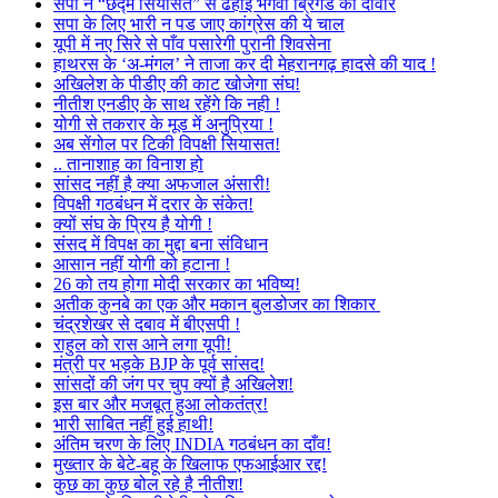
सपा ने “छद्म सियासत” से ढहाई भगवा ब्रिगेड की दीवार
सपा के लिए भारी न पड जाए कांग्रेस की ये चाल
यूपी में नए सिरे से पाँव पसारेगी पुरानी शिवसेना
हाथरस के ‘अ-मंगल’ ने ताजा कर दी मेहरानगढ़ हादसे की याद !
अखिलेश के पीडीए की काट खोजेगा संघ!
नीतीश एनडीए के साथ रहेंगे कि नही !
योगी से तकरार के मूड में अनुप्रिया !
अब सेंगोल पर टिकी विपक्षी सियासत!
.. तानाशाह का विनाश हो
सांसद नहीं है क्या अफजाल अंसारी!
विपक्षी गठबंधन में दरार के संकेत!
क्यों संघ के प्रिय है योगी !
संसद में विपक्ष का मुद्दा बना संविधान
आसान नहीं योगी को हटाना !
26 को तय होगा मोदी सरकार का भविष्य!
अतीक कुनबे का एक और मकान बुलडोजर का शिकार
चंद्रशेखर से दबाव में बीएसपी !
राहुल को रास आने लगा यूपी!
मंत्री पर भड़के BJP के पूर्व सांसद!
सांसदों की जंग पर चुप क्यों है अखिलेश!
इस बार और मजबूत हुआ लोकतंत्र!
भारी साबित नहीं हुई हाथी!
अंतिम चरण के लिए INDIA गठबंधन का दाँव!
मुख्तार के बेटे-बहू के खिलाफ एफआईआर रद्द!
कुछ का कुछ बोल रहे है नीतीश!