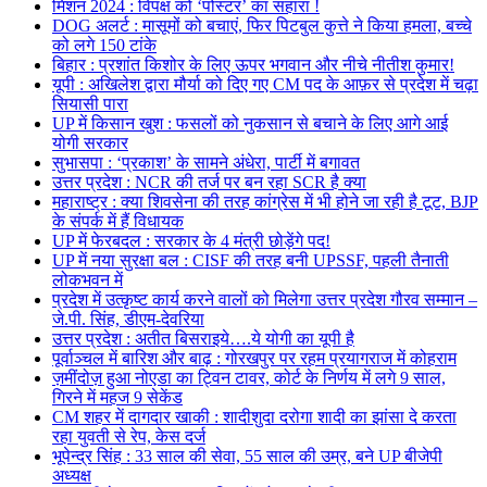
मिशन 2024 : विपक्ष को ‘पोस्टर’ का सहारा !
DOG अलर्ट : मासूमों को बचाएं, फिर पिटबुल कुत्ते ने किया हमला, बच्चे
को लगे 150 टांके
बिहार : प्रशांत किशोर के लिए ऊपर भगवान और नीचे नीतीश कुमार!
यूपी : अखिलेश द्वारा मौर्या को दिए गए CM पद के आफ़र से प्रदेश में चढ़ा
सियासी पारा
UP में किसान खुश : फसलों को नुकसान से बचाने के लिए आगे आई
योगी सरकार
सुभासपा : ‘प्रकाश’ के सामने अंधेरा, पार्टी में बगावत
उत्तर प्रदेश : NCR की तर्ज पर बन रहा SCR है क्या
महाराष्ट्र : क्या शिवसेना की तरह कांग्रेस में भी होने जा रही है टूट, BJP
के संपर्क में हैं विधायक
UP में फेरबदल : सरकार के 4 मंत्री छोड़ेंगे पद!
UP में नया सुरक्षा बल : CISF की तरह बनी UPSSF, पहली तैनाती
लोकभवन में
प्रदेश में उत्कृष्ट कार्य करने वालों को मिलेगा उत्तर प्रदेश गौरव सम्मान –
जे.पी. सिंह, डीएम-देवरिया
उत्तर प्रदेश : अतीत बिसराइये….ये योगी का यूपी है
पूर्वाञ्चल में बारिश और बाढ़ : गोरखपुर पर रहम प्रयागराज में कोहराम
ज़मींदोज़ हुआ नोएडा का ट्विन टावर, कोर्ट के निर्णय में लगे 9 साल,
गिरने में महज 9 सेकेंड
CM शहर में दागदार खाकी : शादीशुदा दरोगा शादी का झांसा दे करता
रहा युवती से रेप, केस दर्ज
भूपेन्द्र सिंह : 33 साल की सेवा, 55 साल की उम्र, बने UP बीजेपी
अध्यक्ष