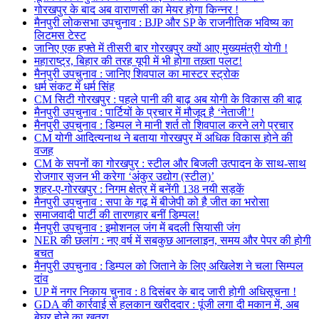
गोरखपुर के बाद अब वाराणसी का मेयर होगा किन्नर !
मैनपुरी लोकसभा उपचुनाव : BJP और SP के राजनीतिक भविष्य का
लिटमस टेस्ट
जानिए एक हफ्ते में तीसरी बार गोरखपुर क्यों आए मुख्यमंत्री योगी !
महाराष्ट्र, बिहार की तरह यूपी में भी होगा तख़्ता पलट!
मैनपुरी उपचुनाव : जानिए शिवपाल का मास्टर स्ट्रोक
धर्म संकट में धर्म सिंह
CM सिटी गोरखपुर : पहले पानी की बाढ़ अब योगी के विकास की बाढ़
मैनपुरी उपचुनाव : पार्टियों के प्रचार में मौजूद है ‘नेताजी’!
मैनपुरी उपचुनाव : डिम्पल ने मानी शर्त तो शिवपाल करने लगे प्रचार
CM योगी आदित्यनाथ ने बताया गोरखपुर में अधिक विकास होने की
वजह
CM के सपनों का गोरखपुर : स्टील और बिजली उत्पादन के साथ-साथ
रोजगार सृजन भी करेगा ‘अंकुर उद्योग (स्टील)’
शहर-ए-गोरखपुर : निगम क्षेत्र में बनेंगी 138 नयी सड़कें
मैनपुरी उपचुनाव : सपा के गढ़ में बीजेपी को है जीत का भरोसा
समाजवादी पार्टी की तारणहार बनीं डिम्पल!
मैनपुरी उपचुनाव : इमोशनल जंग में बदली सियासी जंग
NER की छलांग : नए वर्ष में सबकुछ आनलाइन, समय और पेपर की होगी
बचत
मैनपुरी उपचुनाव : डिम्पल को जिताने के लिए अखिलेश ने चला सिम्पल
दांव
UP में नगर निकाय चुनाव : 8 दिसंबर के बाद जारी होगी अधिसूचना !
GDA की कार्रवाई से हलकान खरीददार : पूंजी लगा दी मकान में, अब
बेघर होने का खतरा