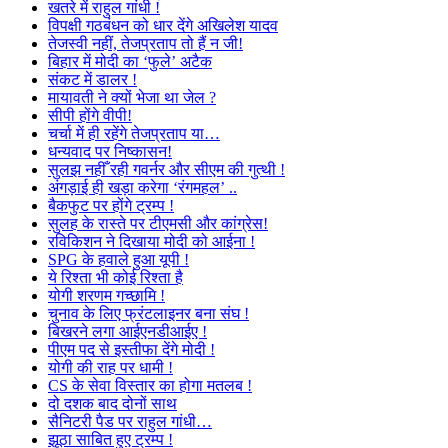
खतरे में राहुल गांधी !
विपक्षी गठबंधन को धार देंगे अखिलेश यादव
तेजस्वी नहीं, तेजप्रताप तो हैं न जी!
बिहार में मोदी का ‘फुले’ अटैक
संकट में डालर !
मायावती ने क्यों भेजा था जेल ?
सीपी होंगे वीपी!
चर्चा में ही रहेंगे तेजप्रताप या…
धन्यवाद पर निष्कासन!
सुलझ नहीँ रही गवर्नर और सीएम की गुत्थी !
अंगड़ाई ही खड़ा करेगा ‘रंगमहल’ ..
बैकफुट पर होंगे ट्रम्प !
सुलह के रास्ते पर टीएमसी और कांग्रेस!
रविकिशन ने दिखाया मोदी को आईना !
SPG के हवाले हुआ यूपी !
ये रिश्ता भी कोई रिश्ता है
योगी शरणम गच्छामि !
चुनाव के लिए फ्रंटलाइनर बना संघ !
बिखरने लगा आईएनडीआईए !
पीएम पद से इस्तीफा देंगे मोदी !
योगी की राह पर धामी !
CS के सेवा विस्तार का होगा मतलब !
दो दशक बाद दोनों साथ
सैनिटरी पैड पर राहुल गांधी…
झूठा साबित हुए ट्रम्प !