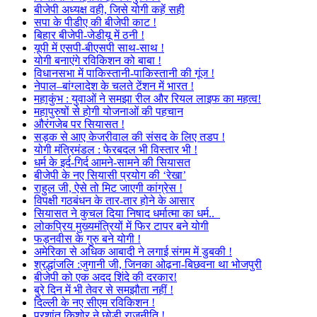
बीजेपी अध्यक्ष वही, जिसे योगी कहें सही
सपा के पीडीए की बीजेपी काट !
बिहार बीजेपी-जेडीयू में ठनी !
यूपी में एसपी-बीएसपी साथ-साथ !
योगी बनाएंगे रविकिशन को बाबा !
विधानसभा में पाकिस्तानी-पाकिस्तानी की गूंज !
नेपाल–बांग्लादेश के चलते टेंशन में भारत !
महाकुंभ : युवाओं ने समझा रील और रियल लाइफ का महत्व!
महापुरुषों से होगी योजनाओं की पहचान
औरंगजेब पर सियासत !
सड़क से आए केजरीवाल की संसद के लिए तडप !
योगी मंत्रिमंडल : फेरबदल भी विस्तार भी !
धर्म के इर्द-गिर्द आमने-सामने की सियासत
बीजेपी के नए सियासी प्रयोग की ‘रेखा’
राहुल जी, ऐसे तो मिट जाएगी कांग्रेस !
विपक्षी गठबंधन के तार-तार होने के आसार
सियासत ने कुचल दिया निषाद धर्मात्मा का धर्म..
लोकप्रिय मुख्यमंत्रियों में फिर टापर बने योगी
फड़नवीस के गुरु बने योगी !
अमेरिका से अधिक आबादी ने लगाई संगम में डुबकी !
श्रद्धांजलि :जुगानी जी, जिनका ओढ़ना-बिछवना था भोजपुरी
बीजेपी को एक अदद शिंदे की दरकार!
बुरे दिन में भी तेवर से समझौता नहीं !
दिल्ली के नए सीएम रविकिशन !
प्रशांत किशोर ने छोड़ी राजनीति !