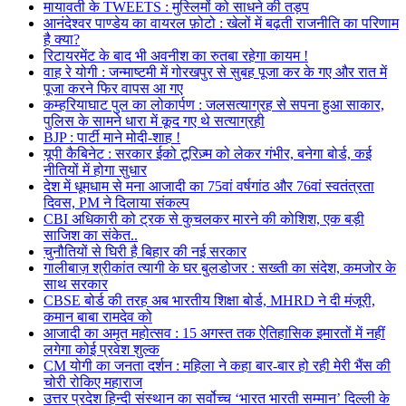
मायावती के TWEETS : मुस्लिमों को साधने की तड़प
आनंदेश्वर पाण्डेय का वायरल फ़ोटो : खेलों में बढ़ती राजनीति का परिणाम
है क्या?
रिटायरमेंट के बाद भी अवनीश का रुतबा रहेगा कायम !
वाह रे योगी : जन्माष्टमी में गोरखपुर से सुबह पूजा कर के गए और रात में
पूजा करने फिर वापस आ गए
कम्हरियाघाट पुल का लोकार्पण : जलसत्याग्रह से सपना हुआ साकार,
पुलिस के सामने धारा में कूद गए थे सत्याग्रही
BJP : पार्टी माने मोदी-शाह !
यूपी कैबिनेट : सरकार ईको टूरिज़्म को लेकर गंभीर, बनेगा बोर्ड, कई
नीतियों में होगा सुधार
देश में धूमधाम से मना आजादी का 75वां वर्षगांठ और 76वां स्वतंत्रता
दिवस, PM ने दिलाया संकल्प
CBI अधिकारी को ट्रक से कुचलकर मारने की कोशिश, एक बड़ी
साजिश का संकेत..
चुनौतियों से घिरी है बिहार की नई सरकार
गालीबाज़ श्रीकांत त्यागी के घर बुलडोजर : सख्ती का संदेश, कमजोर के
साथ सरकार
CBSE बोर्ड की तरह अब भारतीय शिक्षा बोर्ड, MHRD ने दी मंजूरी,
कमान बाबा रामदेव को
आजादी का अमृत महोत्सव : 15 अगस्त तक ऐतिहासिक इमारतों में नहीं
लगेगा कोई प्रवेश शुल्क
CM योगी का जनता दर्शन : महिला ने कहा बार-बार हो रही मेरी भैंस की
चोरी रोकिए महाराज
उत्तर प्रदेश हिन्दी संस्थान का सर्वोच्च ‘भारत भारती सम्मान’ दिल्ली के