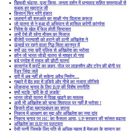
खिचड़ी चढ़ाया, पूजा किया, जनता दर्शन में धन्यवाद सहित समस्याओं से
रूबरू हुए महाराज जी
किसान फिर भरेंगे हुंकार
जलमार्ग की शुरुआत का साक्षी गंगा विलास क्रूज
जो यात्रा से न हुआ वो अभियान से हासिल करेगी कांग्रेस
निवेश के खेल में फेल होती सियासत
अभी ऐसे ही रहेगा मौसम का मिजाज
बीजेपी प्रत्याशी को हराने की ठानी अखिलेश ने
ऊंचाई पर रहने वाला गिद्ध मिला कानपुर में
क्यों उठ गया यूपी पुलिस से अखिलेश का भरोसा
कौन जो भारत जोड़ो यात्रा से मशहूर हो गया
बड़े प्रदेश में राहुल की छोटी यात्रा
कासगंज में करंट का कहर, पोल पर लाइनमैन और ट्रेन की बोगी पर
वेंडर जिंदा जले
यूपी में अब नहीं हो सकेगा अवैध निर्माण…
गुब्बारे में बैठ हवा में उड़िये और नीचे का नजारा लीजिये
लोकसभा चुनाव के लिए BJP की विशेष रणनीति
क्यों भटके ‘यूपी के दो लड़के’
भारत जोड़ो यात्रा में दिखा खडगे का मतलब
अभी भी अखिलेश को चाचा शिवपाल पर नहीं है भरोसा !
किसने तोड़ा महागठबंधन का सपना
निकाय में आरक्षण का मुद्दा और अखिलेश का नया दांव
निकाय चुनाव पर HC का फैसला आया, UP सरकार की सांसत बढ़ाया
अखिलेश का BJP पर पलटवार
ऐसी पत्नी जिसके लिए पति से अधिक महत्व है मेकअप के सामान का