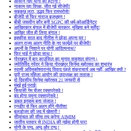
आसान नहीं योगी को हटाना !
नाकाम रहा विपक्ष, जीत गई सीजेपी!
सबकुछ लुटा, उद्धव फिर रामभरोसे!
बीजेपी से फिर नाराज बृजभूषण !
बीबी जसवीन कौर बनी SGPC की धर्म-कोआर्डिनेटर
आखिरकार बंगाल में बीजेपी सरकार, मुखिया बने सुर्वेंदु!
आखिर जीत ही लिया बंगाल !
इक्कीस साल बाद नीतीश ने छोड़ा अपना घर !
अलग राज्य अलग नीति के नए फार्मूले पर बीजेपी!
अपनों के निशाने पर योगी आदित्यनाथ?
फिर भाई ने छोड़ा साथ !
गोरखपुर में बार काउंसिल का चुनाव सकुशल संपन्न।
ज्योतिर्विद नरेंद्र ने किया गोरखपुर सिनेमा महोत्सव का शुभारंभ
स्वामी अविमुक्तेश्वरानंद विवाद पहले शंकराचार्य अब नहीं, आखिर क्यों ?
यूपी राज्य महिला आयोग की उपाध्यक्ष का तलाक !
दो दिवसीय सिनेमा महोत्सव 21 जनवरी से
मुंबई हुई पराई!
सियासी गेम चेंजर एक्सप्रेसवे !
बंद होगा यमुना एक्सप्रेसवे !
डबल इनकम बना जंजाल !
एनडीए से फिर अलग होंगे नीतीश!
बुलडोजर की जद में खेसारी !
सीमांचल की सीमा तय करेगा AIMIM
जातीय पतवार से INDIA की नईया होगी पार!
योगी के पप्पू, अप्पू और टप्पू !