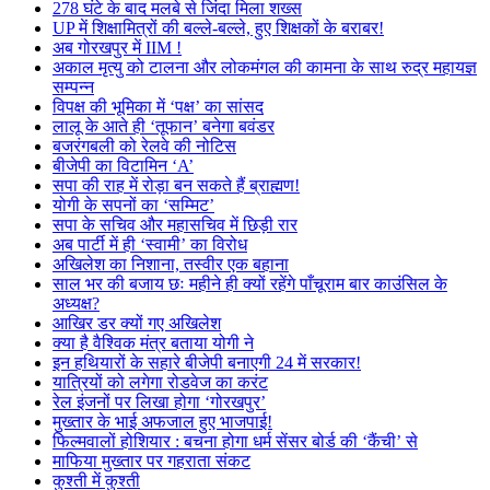
278 घंटे के बाद मलबे से जिंदा मिला शख्स
UP में शिक्षामित्रों की बल्ले-बल्ले, हुए शिक्षकों के बराबर!
अब गोरखपुर में IIM !
अकाल मृत्यु को टालना और लोकमंगल की कामना के साथ रुद्र महायज्ञ
सम्पन्न
विपक्ष की भूमिका में ‘पक्ष’ का सांसद
लालू के आते ही ‘तूफान’ बनेगा बवंडर
बजरंगबली को रेलवे की नोटिस
बीजेपी का विटामिन ‘A’
सपा की राह में रोड़ा बन सकते हैं ब्राह्मण!
योगी के सपनों का ‘सम्मिट’
सपा के सचिव और महासचिव में छिड़ी रार
अब पार्टी में ही ‘स्वामी’ का विरोध
अखिलेश का निशाना, तस्वीर एक बहाना
साल भर की बजाय छः महीने ही क्यों रहेंगे पाँचूराम बार काउंसिल के
अध्यक्ष?
आखिर डर क्यों गए अखिलेश
क्या है वैश्विक मंत्र बताया योगी ने
इन हथियारों के सहारे बीजेपी बनाएगी 24 में सरकार!
यात्रियों को लगेगा रोडवेज का करंट
रेल इंजनों पर लिखा होगा ‘गोरखपुर’
मुख्तार के भाई अफजाल हुए भाजपाई!
फिल्मवालों होशियार : बचना होगा धर्म सेंसर बोर्ड की ‘कैंची’ से
माफिया मुख्तार पर गहराता संकट
कुश्ती में कुश्ती