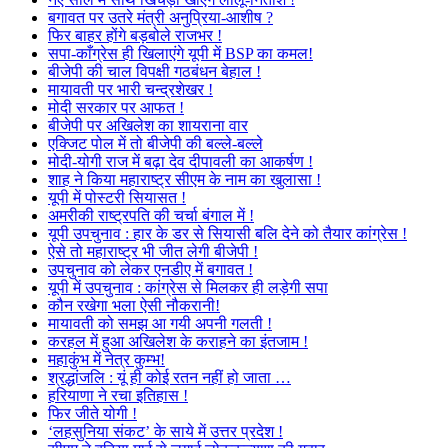
बगावत पर उतरे मंत्री अनुप्रिया-आशीष ?
फिर बाहर होंगे बड़बोले राजभर !
सपा-काँग्रेस ही खिलाएंगे यूपी में BSP का कमल!
बीजेपी की चाल विपक्षी गठबंधन बेहाल !
मायावती पर भारी चन्द्रशेखर !
मोदी सरकार पर आफत !
बीजेपी पर अखिलेश का शायराना वार
एक्जिट पोल में तो बीजेपी की बल्ले-बल्ले
मोदी-योगी राज में बढ़ा देव दीपावली का आकर्षण !
शाह ने किया महाराष्ट्र सीएम के नाम का खुलासा !
यूपी में पोस्टरी सियासत !
अमरीकी राष्ट्रपति की चर्चा बंगाल में !
यूपी उपचुनाव : हार के डर से सियासी बलि देने को तैयार कांग्रेस !
ऐसे तो महाराष्ट्र भी जीत लेगी बीजेपी !
उपचुनाव को लेकर एनडीए में बगावत !
यूपी में उपचुनाव : कांग्रेस से मिलकर ही लड़ेगी सपा
कौन रखेगा भला ऐसी नौकरानी!
मायावती को समझ आ गयी अपनी गलती !
करहल में हुआ अखिलेश के कराहने का इंतजाम !
महाकुंभ में नेत्र कुम्भ!
श्रद्धांजलि : यूं ही कोई रतन नहीं हो जाता …
हरियाणा ने रचा इतिहास !
फिर जीते योगी !
‘लहसुनिया संकट’ के साये में उत्तर प्रदेश !