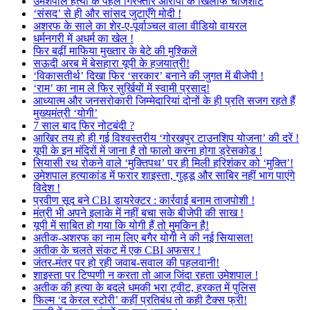
उमेशपाल हत्या के पहले गिरफ्तार आरोपी के खिलाफ चार्जशीट
‘संसद’ से ही और सांसद जुटाएँगे मोदी !
अशरफ के साले का शेर-ए-पूर्वाञ्चल वाला वीडियो वायरल
धर्मनगरी में अधर्म का खेल !
फिर बढ़ीं माफिया मुख्तार के बेटे की मुश्किलें
सऊदी अरब में बेसहारा यूपी के हजयात्री!
‘विकासतीर्थ’ दिखा फिर ‘सरकार’ बनाने की जुगत में बीजेपी !
‘राम’ का नाम ले फिर सुर्खियों में स्वामी प्रसाद!
आध्यात्म और जनसरोकारी जिम्मेदारियां दोनों के ही प्रति सजग रहते हैं
मुख्यमंत्री ‘योगी’
7 साल बाद फिर नोटबंदी ?
आखिर तय हो ही गई विश्वस्तरीय ‘गोरखपुर टाउनशिप योजना’ की दरें !
यूपी के इन मंदिरों में जाना है तो फालो करना होगा ड्रेसकोड !
सियासी रथ रोकने वाले ‘मुक्तिपथ’ पर ही मिली हरिशंकर को ‘मुक्ति’!
उमेशपाल हत्याकांड में फरार शाइस्ता, गुड्डू और साबिर नहीं भाग पाएंगे
विदेश !
प्रवीण सूद बने CBI डायरेक्टर : कार्रवाई बनाम ताजपोशी !
मंत्री भी अपने इलाके में नहीं बचा सके बीजेपी की साख !
यूपी में साबित हो गया कि योगी हैं तो मुमकिन है!
अतीक-अशरफ का नाम लिए बगैर योगी ने की नई सियासत!
अतीक के चलते संकट में एक CBI अफसर !
जंतर-मंतर पर हो रही जवाब-सवाल की पहलवानी!
शाइस्ता पर टिप्पणी न करता तो आज जिंदा रहता उमेशपाल !
अतीक की हत्या के बदले धमकी भरा ट्वीट, हरकत में पुलिस
फिल्म ‘द केरल स्टोरी’ कहीं प्रतिबंध तो कही टैक्स फ्री!