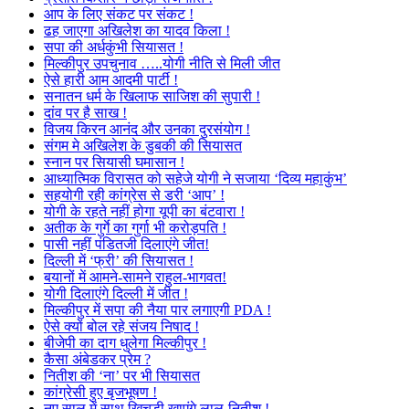
आप के लिए संकट पर संकट !
ढह जाएगा अखिलेश का यादव किला !
सपा की अर्धकुंभी सियासत !
मिल्कीपुर उपचुनाव …..योगी नीति से मिली जीत
ऐसे हारी आम आदमी पार्टी !
सनातन धर्म के खिलाफ साजिश की सुपारी !
दांव पर है साख !
विजय किरन आनंद और उनका दुरसंयोग !
संगम मे अखिलेश के डुबकी की सियासत
स्नान पर सियासी घमासान !
आध्यात्मिक विरासत को सहेजे योगी ने सजाया ‘दिव्य महाकुंभ’
सहयोगी रही कांग्रेस से डरी ‘आप’ !
योगी के रहते नहीं होगा यूपी का बंटवारा !
अतीक के गुर्गे का गुर्गा भी करोड़पति !
पासी नहीं पंडितजी दिलाएंगे जीत!
दिल्ली में ‘फ्री’ की सियासत !
बयानों में आमने-सामने राहुल-भागवत!
योगी दिलाएंगे दिल्ली में जीत !
मिल्कीपुर में सपा की नैया पार लगाएगी PDA !
ऐसे क्यों बोल रहे संजय निषाद !
बीजेपी का दाग धुलेगा मिल्कीपुर !
कैसा अंबेडकर प्रेम ?
नितीश की ‘ना’ पर भी सियासत
कांग्रेसी हुए बृजभूषण !
नए साल में साथ खिचड़ी खाएंगे लालू-नितीश !