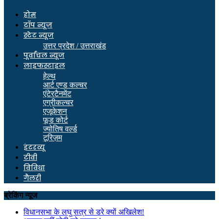
होम
टॉप न्यूज
स्टेट न्यूज
उत्तर प्रदेश / उत्तराखंड
पूर्वांचल न्यूज
लाइफस्टाइल
हेल्थ
आर्ट एण्ड कल्चर
एंटेरटैनमेंट
एग्रीकल्चर
एजूकेशन
फूड कोर्ट
ज्योतिष वर्ल्ड
टूरिज़म
इंटरव्यू
टीवी
विविधा
गैलरी
ब्रेकिंग न्यूज
विधानसभा के लघु सत्र से डरे क्यों अखिलेश!