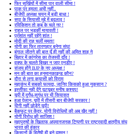
फिर सुर्खियों में सीमा पार वाली सीमा !
पाक पर हमला अभी नहीं..
बीजेपी अध्यक्ष चयन में बड़ी बाधा !
सपा के सियासी मुद्दे में बदलाव !
रविकिशन तो कब के चले गए !
राहुल पर भड़कीं मायावती !
प्रशांत नहीं रहेंगे शांत !
मोदी की राह चलीं ममता!
योगी का फिर तारणहार बनेगा संघ!
बंगाल जीतने की बात यूँ ही नहीं की अमित शाह ने
बिहार में कांग्रेस का तेजस्वी दाँव !
वक्फ के चलते बिखर न जाए एनडीए !
संजय होंगे BJP के नए अध्यक्ष !
मन की बात का हनुमानकाइन्ड कौन?
दौरा से लगा कयासों को विराम
महाकुंभ में सबको फायदा, जानिए किसको हुआ नुकसान ?
इस्तीफा नही देंगे यूट्यूबर मनीष कश्यप!
यूपी में दुर्गंध-सुगंध पर भी सियासत
हुआ ऐलान, यूपी में तीसरी बार बीजेपी सरकार !
योगी नहीं छोड़ेंगे यूपी!
बैकफुट पर केंद्र, योगी विरोधियों की अब खैर नहीं !
योगी विरोध की साजिश !
महापुरुषों के खिलाफ अपमानजनक टिप्पणी पर राष्ट्रवादी क्षत्रीय संघ
भारत की हुंकार
किसानों के हितैषी ही बने दुश्मन !