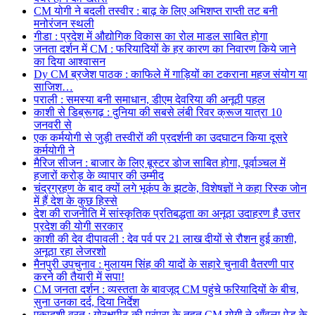
CM योगी ने बदली तस्वीर : बाढ़ के लिए अभिशप्त राप्ती तट बनी
मनोरंजन स्थली
गीडा : प्रदेश में औद्योगिक विकास का रोल माडल साबित होगा
जनता दर्शन में CM : फरियादियों के हर कारण का निवारण किये जाने
का दिया आश्वासन
Dy CM ब्रजेश पाठक : काफिले में गाड़ियों का टकराना महज संयोग या
साजिश…
पराली : समस्या बनी समाधान, डीएम देवरिया की अनूठी पहल
काशी से डिब्रूगढ़ : दुनिया की सबसे लंबी रिवर क्रूज यात्रा 10
जनवरी से
एक कर्मयोगी से जुड़ी तस्वीरों की प्रदर्शनी का उदघाटन किया दूसरे
कर्मयोगी ने
मैरिज सीजन : बाजार के लिए बूस्टर डोज साबित होगा, पूर्वाञ्चल में
हजारों करोड़ के व्यापार की उम्मीद
चंद्रग्रहण के बाद क्यों लगे भूकंप के झटके, विशेषज्ञों ने कहा रिस्क जोन
में हैं देश के कुछ हिस्से
देश की राजनीति में सांस्कृतिक प्रतिबद्धता का अनूठा उदाहरण है उत्तर
प्रदेश की योगी सरकार
काशी की देव दीपावली : देव पर्व पर 21 लाख दीयों से रौशन हुई काशी,
अनूठा रहा लेजरशो
मैनपुरी उपचुनाव : मुलायम सिंह की यादों के सहारे चुनावी वैतरणी पार
करने की तैयारी में सपा!
CM जनता दर्शन : व्यस्तता के बावजूद CM पहुंचे फरियादियों के बीच,
सुना उनका दर्द, दिया निर्देश
एकादशी व्रत : गोरक्षपीठ की परंपरा के तहत CM योगी ने आँवला पेड़ के