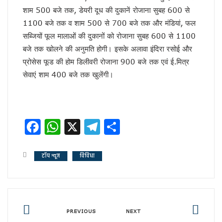
चर्चा में ही रहेंगे तेजप्रताप या…
शाम 500 बजे तक, डेयरी दूध की दुकानें रोजाना सुबह 600 से
धन्यवाद पर निष्कासन!
1100 बजे तक व शाम 500 से 700 बजे तक और मंडियां, फल
सुलझ नहीँ रही गवर्नर और सीएम की गुत्थी !
सब्जियों फूल मालाओं की दुकानों को रोजाना सुबह 600 से 1100
अंगड़ाई ही खड़ा करेगा ‘रंगमहल’ ..
बजे तक खोलने की अनुमति होगी। इसके अलावा इंदिरा रसोई और
बैकफुट पर होंगे ट्रम्प !
सुलह के रास्ते पर टीएमसी और कांग्रेस!
प्रोसेस फूड की होम डिलीवरी रोजाना 900 बजे तक एवं ई.मित्र
रविकिशन ने दिखाया मोदी को आईना !
सेवाएं शाम 400 बजे तक खुलेंगी।
SPG के हवाले हुआ यूपी !
ये रिश्ता भी कोई रिश्ता है
योगी शरणम गच्छामि !
चुनाव के लिए फ्रंटलाइनर बना संघ !
Facebook
WhatsApp
X
Telegram
Share
बिखरने लगा आईएनडीआईए !
पीएम पद से इस्तीफा देंगे मोदी !
योगी की राह पर धामी !
टॉप न्यूज
विविधा
CS के सेवा विस्तार का होगा मतलब !
दो दशक बाद दोनों साथ
सैनिटरी पैड पर राहुल गांधी…
झूठा साबित हुए ट्रम्प !
अमेरिका के कब्जे में खामेनेई !
PREVIOUS
NEXT
योगी से कड़वाहट खत्म..