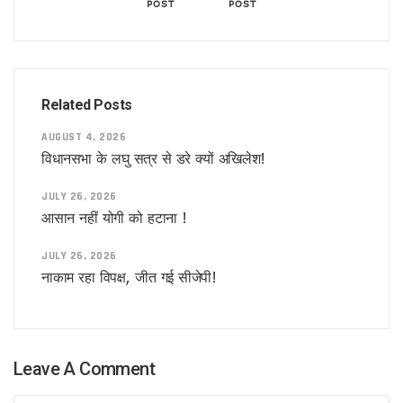
अमेरिका का घमंड चकनाचूर करेगा तेजस!
POST
POST
योगीराज में नहीं चलेगी ऐसी सियासत !
आम हुआ खास
विश्वास को भी नहीं हो रहा विश्वास कि ..
सीनियरों के रहते जूनियर राजीव का डीजीपी बनना!
वाल पेंटिंग की सियासत !
Related Posts
डलझील बनाम नैनीझील
AUGUST 4, 2026
संजय ने फिर दी सियासी घुड़की !
विधानसभा के लघु सत्र से डरे क्यों अखिलेश!
फिर कोरोना की दस्तक, दिल्ली में अलर्ट
मिठाइयों पर भी पाक युद्ध का असर !
JULY 26, 2026
नौतपा तो नहीं तपा!
आसान नहीं योगी को हटाना !
पाक से अधिक खतरनाक हैं ये दुश्मन !
सीजफायर पर घिरी सरकार !
JULY 26, 2026
वहाँ राफेल की दहशत तो यहाँ बुलडोजर की !
नाकाम रहा विपक्ष, जीत गई सीजेपी!
सीजफायर पर संशय !
जारी है आपरेशन सिंदूर !
यूपी में अब बिना लाइसेंस कत्तई नहीं बिकेंगे खाने के सामान
ज्योतिषीय नजर में युद्ध का योग !
सिंदूर के बदले आपरेशन सिंदूर
Leave A Comment
फिल्म एवं टीवी अकादमी, उत्तर प्रदेश ने किया कला श्रमिकों का सम्मान, डॉ
नीतीश के गढ़ में प्रशांत की चुनौती!