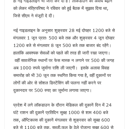
ही नई गाइडलाइन भी जारी कर दी है। लॉकडाउन की अवधि बढ़ाने
केशव का संकेत !
को लेकर मंत्रिपरिषद ने रविवार को हुई बैठक में सुझाव दिया था,
भाजपाई होते-होते रह गए शिवपाल!
जिसे सीएम ने मंजूरी दे दी।
बुरे दौर में नेपाल !
BSP का सियासी रिस्टार्ट!
नई गाइडलाइन के अनुसार शुक्रवार 28 मई दोपहर 1200 बजे से
संकट में एनडीए !
कृषि होगा विकास का आधार!
मंगलवार 1 जून प्रातः 500 बजे तक और शुक्रवार 4 जून दोपहर
अशान्ति फैलाने की कोशिश में ट्रम्प !
1200 बजे से मंगलवार 8 जून 500 बजे तक बाजार बंद रहेंगे।
भ्रष्टाचार पर चला योगी चाबुक !
हालांकि आवश्यक सेवाओं को पहले की तरह ही जारी रखा जाएगा।
चूक तो हो ही गई !
वहीं सावर्जनिक स्थानों पर फेस मास्क न लगाने पर 500 की जगह
कश्मीर विवाद सुलझाने को तैयार पाक !
अब 1000 रुपये जुर्माना राशि ली जाएगी। इसके अलावा विवाह
रिटायर नहीं होंगे!
समारोह को भी 30 जून तक स्थगित किया गया है, वहीं दुकानों पर
कांग्रेसी खेवनहार पप्पू और केके!
एक मुद्दे पर दो फाड़ हुआ विपक्ष !
लोगों की ओर से सोशल डिस्टेंसिंग की पालना नहीं करने पर
खतरे में राहुल गांधी !
दुकानदार पर 500 रुपए का जुर्माना लगाया जाएगा।
विपक्षी गठबंधन को धार देंगे अखिलेश यादव
तेजस्वी नहीं, तेजप्रताप तो हैं न जी!
प्रदेश में लगे लॉकडाउन के दौरान मेडिकल की दुकानें दिन में 24
बिहार में मोदी का ‘फुले’ अटैक
घंटे राशन की दुकानें प्रतिदिन सुबह 1000 से शाम 400 बजे
संकट में डालर !
तक, ऑप्टिकल्स की दुकानें मंगलवार से शुक्रवार को सुबह 600
मायावती ने क्यों भेजा था जेल ?
सीपी होंगे वीपी!
बजे से 1100 बजे तक, सब्जी.फल के ठेले रोजाना सुबह 600 से