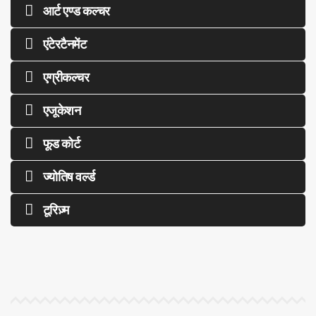
आर्ट एण्ड कल्चर
एंटेरटैनमेंट
एग्रीकल्चर
एजूकेशन
फूड कोर्ट
ज्योतिष वर्ल्ड
टूरिज़्म