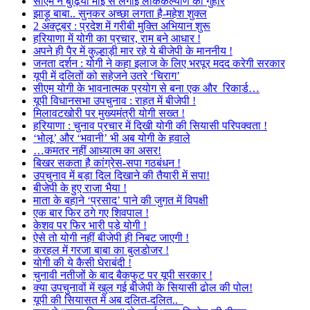
सीएम ने बुढ़िया माई से लगाई लोककल्याण की गुहार
झाड़ू बाबा.. सुनकर अच्छा लगता है-महेश शुक्ल
2 अक्टूबर : प्रदेश में गरीबी मुक्ति अभियान शुरू
हरियाणा में योगी का प्रचार, राम बने आधार !
अपने ही पैर में कुल्हाड़ी मार रहे ये बीजेपी के माननीय !
जनता दर्शन : योगी ने कहा इलाज के लिए भरपूर मदद करेगी सरकार
यूपी में दलितों को सहेजने उतरे ‘चिराग’
सीएम योगी के भावनात्मक प्रयोग से बना एक और रिकार्ड…
यूपी विधानसभा उपचुनाव : राहत में बीजेपी !
मिलावटखोरी पर मुख्यमंत्री योगी सख्त !
हरियाणा : चुनाव प्रचार में दिखी योगी की सियासी परिपक्वता !
‘भोलू’ और ‘भवानी’ भी अब योगी के हवाले
…कमतर नहीं आध्यात्म का असर!
बिखर सकता है कांग्रेस-सपा गठबंधन !
उपचुनाव में बड़ा दिल दिखाने की तैयारी में सपा!
बीजेपी के हुए राजा भैया !
माता के बहाने ‘प्रसाद’ पाने की जुगत में विपक्षी
एक बार फिर ठगे गए शिवपाल !
केशव पर फिर भारी पड़े योगी !
ऐसे तो योगी नहीं बीजेपी ही निबट जाएगी !
करहल में गरजा बाबा का बुलडोजर !
योगी की ये कैसी घेराबंदी !
चुनावी नतीजों के बाद बैकफुट पर यूपी सरकार !
क्या उपचुनावों में खुल गई बीजेपी के सियासी ढोल की पोल!
यूपी की सियासत में अब दलित-दलित..