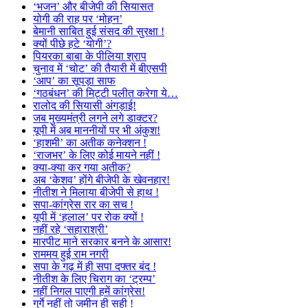
‘भजन’ और बीजेपी की सियासत
योगी की राह पर ‘मोहन’
बेमानी साबित हुई संसद की सुरक्षा !
क्यों पीछे हटे ‘योगी’?
पियरका बाबा के पीलिया श्राप
चुनाव में ‘चोट’ की तैयारी में बीएसपी
‘आप’ का सूपड़ा साफ
‘गठबंधन’ की मिट्टी पलीत करेगा ये…
रालोद की सियासी अंगड़ाई!
जब मुख्यमंत्री लगने लगे डाक्टर?
यूपी में अब माननीयों पर भी अंकुश!
‘हाशमी’ का अतीक कनेक्शन !
‘राजभर’ के लिए कोई मायने नहीं !
क्या-क्या कर गया अतीक?
अब ‘केशव’ होंगे बीजेपी के खेवनहार!
नीतीश ने मिलाया बीजेपी से हाथ !
सपा-कांग्रेस रार का सच !
यूपी में ‘हलाल’ पर रोक क्यों !
नहीं रहे ‘सहाराश्री’
मारपीट माने सरकार बनने के आसार!
राममय हुई राम नगरी
सपा के गढ़ में ही सपा दफ्तर बंद !
नीतीश के लिए चिराग का ‘ट्रम्प’
नहीं निगल पाएगी हमें कांग्रेस!
गुर्गे नहीं तो जमीन ही सही !