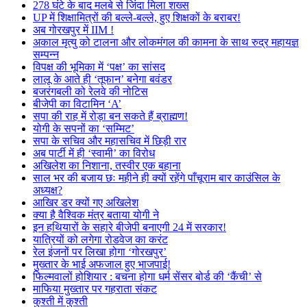
278 घंटे के बाद मलबे से जिंदा मिला शख्स
UP में शिक्षामित्रों की बल्ले-बल्ले, हुए शिक्षकों के बराबर!
अब गोरखपुर में IIM !
अकाल मृत्यु को टालना और लोकमंगल की कामना के साथ रुद्र महायज्ञ
सम्पन्न
विपक्ष की भूमिका में ‘पक्ष’ का सांसद
लालू के आते ही ‘तूफान’ बनेगा बवंडर
बजरंगबली को रेलवे की नोटिस
बीजेपी का विटामिन ‘A’
सपा की राह में रोड़ा बन सकते हैं ब्राह्मण!
योगी के सपनों का ‘सम्मिट’
सपा के सचिव और महासचिव में छिड़ी रार
अब पार्टी में ही ‘स्वामी’ का विरोध
अखिलेश का निशाना, तस्वीर एक बहाना
साल भर की बजाय छः महीने ही क्यों रहेंगे पाँचूराम बार काउंसिल के
अध्यक्ष?
आखिर डर क्यों गए अखिलेश
क्या है वैश्विक मंत्र बताया योगी ने
इन हथियारों के सहारे बीजेपी बनाएगी 24 में सरकार!
यात्रियों को लगेगा रोडवेज का करंट
रेल इंजनों पर लिखा होगा ‘गोरखपुर’
मुख्तार के भाई अफजाल हुए भाजपाई!
फिल्मवालों होशियार : बचना होगा धर्म सेंसर बोर्ड की ‘कैंची’ से
माफिया मुख्तार पर गहराता संकट
कुश्ती में कुश्ती