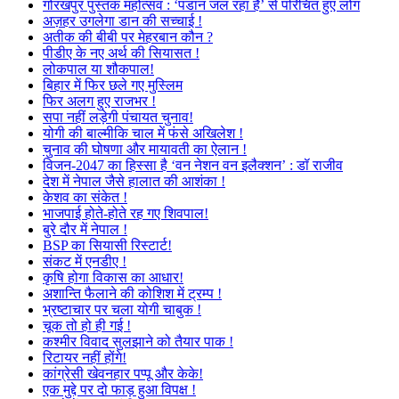
गोरखपुर पुस्तक महोत्सव : ‘पंडान जल रहा है’ से परिचित हुए लोग
अज़हर उगलेगा डान की सच्चाई !
अतीक की बीबी पर मेहरबान कौन ?
पीडीए के नए अर्थ की सियासत !
लोकपाल या शौकपाल!
बिहार में फिर छले गए मुस्लिम
फिर अलग हुए राजभर !
सपा नहीं लड़ेगी पंचायत चुनाव!
योगी की बाल्मीकि चाल में फंसे अखिलेश !
चुनाव की घोषणा और मायावती का ऐलान !
विजन-2047 का हिस्सा है ‘वन नेशन वन इलैक्शन’ : डॉ राजीव
देश में नेपाल जैसे हालात की आशंका !
केशव का संकेत !
भाजपाई होते-होते रह गए शिवपाल!
बुरे दौर में नेपाल !
BSP का सियासी रिस्टार्ट!
संकट में एनडीए !
कृषि होगा विकास का आधार!
अशान्ति फैलाने की कोशिश में ट्रम्प !
भ्रष्टाचार पर चला योगी चाबुक !
चूक तो हो ही गई !
कश्मीर विवाद सुलझाने को तैयार पाक !
रिटायर नहीं होंगे!
कांग्रेसी खेवनहार पप्पू और केके!
एक मुद्दे पर दो फाड़ हुआ विपक्ष !