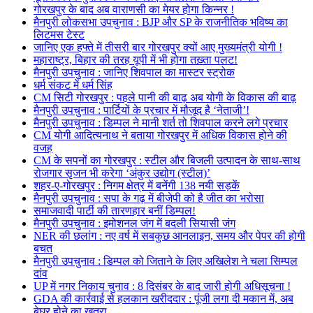
गोरखपुर के बाद अब वाराणसी का मेयर होगा किन्नर !
मैनपुरी लोकसभा उपचुनाव : BJP और SP के राजनीतिक भविष्य का
लिटमस टेस्ट
जानिए एक हफ्ते में तीसरी बार गोरखपुर क्यों आए मुख्यमंत्री योगी !
महाराष्ट्र, बिहार की तरह यूपी में भी होगा तख़्ता पलट!
मैनपुरी उपचुनाव : जानिए शिवपाल का मास्टर स्ट्रोक
धर्म संकट में धर्म सिंह
CM सिटी गोरखपुर : पहले पानी की बाढ़ अब योगी के विकास की बाढ़
मैनपुरी उपचुनाव : पार्टियों के प्रचार में मौजूद है ‘नेताजी’!
मैनपुरी उपचुनाव : डिम्पल ने मानी शर्त तो शिवपाल करने लगे प्रचार
CM योगी आदित्यनाथ ने बताया गोरखपुर में अधिक विकास होने की
वजह
CM के सपनों का गोरखपुर : स्टील और बिजली उत्पादन के साथ-साथ
रोजगार सृजन भी करेगा ‘अंकुर उद्योग (स्टील)’
शहर-ए-गोरखपुर : निगम क्षेत्र में बनेंगी 138 नयी सड़कें
मैनपुरी उपचुनाव : सपा के गढ़ में बीजेपी को है जीत का भरोसा
समाजवादी पार्टी की तारणहार बनीं डिम्पल!
मैनपुरी उपचुनाव : इमोशनल जंग में बदली सियासी जंग
NER की छलांग : नए वर्ष में सबकुछ आनलाइन, समय और पेपर की होगी
बचत
मैनपुरी उपचुनाव : डिम्पल को जिताने के लिए अखिलेश ने चला सिम्पल
दांव
UP में नगर निकाय चुनाव : 8 दिसंबर के बाद जारी होगी अधिसूचना !
GDA की कार्रवाई से हलकान खरीददार : पूंजी लगा दी मकान में, अब
बेघर होने का खतरा