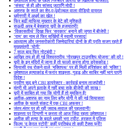
उमेशपाल हत्या के पहले गिरफ्तार आरोपी के खिलाफ चार्जशीट
‘संसद’ से ही और सांसद जुटाएँगे मोदी !
अशरफ के साले का शेर-ए-पूर्वाञ्चल वाला वीडियो वायरल
धर्मनगरी में अधर्म का खेल !
फिर बढ़ीं माफिया मुख्तार के बेटे की मुश्किलें
सऊदी अरब में बेसहारा यूपी के हजयात्री!
‘विकासतीर्थ’ दिखा फिर ‘सरकार’ बनाने की जुगत में बीजेपी !
‘राम’ का नाम ले फिर सुर्खियों में स्वामी प्रसाद!
आध्यात्म और जनसरोकारी जिम्मेदारियां दोनों के ही प्रति सजग रहते हैं
मुख्यमंत्री ‘योगी’
7 साल बाद फिर नोटबंदी ?
आखिर तय हो ही गई विश्वस्तरीय ‘गोरखपुर टाउनशिप योजना’ की दरें !
यूपी के इन मंदिरों में जाना है तो फालो करना होगा ड्रेसकोड !
सियासी रथ रोकने वाले ‘मुक्तिपथ’ पर ही मिली हरिशंकर को ‘मुक्ति’!
उमेशपाल हत्याकांड में फरार शाइस्ता, गुड्डू और साबिर नहीं भाग पाएंगे
विदेश !
प्रवीण सूद बने CBI डायरेक्टर : कार्रवाई बनाम ताजपोशी !
मंत्री भी अपने इलाके में नहीं बचा सके बीजेपी की साख !
यूपी में साबित हो गया कि योगी हैं तो मुमकिन है!
अतीक-अशरफ का नाम लिए बगैर योगी ने की नई सियासत!
अतीक के चलते संकट में एक CBI अफसर !
जंतर-मंतर पर हो रही जवाब-सवाल की पहलवानी!
शाइस्ता पर टिप्पणी न करता तो आज जिंदा रहता उमेशपाल !
अतीक की हत्या के बदले धमकी भरा ट्वीट, हरकत में पुलिस
फिल्म ‘द केरल स्टोरी’ कहीं प्रतिबंध तो कही टैक्स फ्री!