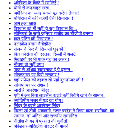
अमेरिका के कब्जे में खामेनेई !
योगी से कड़वाहट खत्म..
अमेरिका का घमंड चकनाचूर करेगा तेजस!
योगीराज में नहीं चलेगी ऐसी सियासत !
आम हुआ खास
विश्वास को भी नहीं हो रहा विश्वास कि ..
सीनियरों के रहते जूनियर राजीव का डीजीपी बनना!
वाल पेंटिंग की सियासत !
डलझील बनाम नैनीझील
संजय ने फिर दी सियासी घुड़की !
फिर कोरोना की दस्तक, दिल्ली में अलर्ट
मिठाइयों पर भी पाक युद्ध का असर !
नौतपा तो नहीं तपा!
पाक से अधिक खतरनाक हैं ये दुश्मन !
सीजफायर पर घिरी सरकार !
वहाँ राफेल की दहशत तो यहाँ बुलडोजर की !
सीजफायर पर संशय !
जारी है आपरेशन सिंदूर !
यूपी में अब बिना लाइसेंस कत्तई नहीं बिकेंगे खाने के सामान
ज्योतिषीय नजर में युद्ध का योग !
सिंदूर के बदले आपरेशन सिंदूर
फिल्म एवं टीवी अकादमी, उत्तर प्रदेश ने किया कला श्रमिकों का
सम्मान, डॉ अनिल और राजवीर सम्मानित
नीतीश के गढ़ में प्रशांत की चुनौती!
अंबेडकर-अखिलेश पोस्टर के मायने