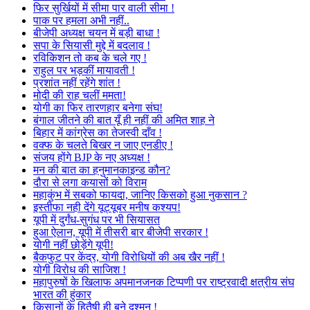
फिर सुर्खियों में सीमा पार वाली सीमा !
पाक पर हमला अभी नहीं..
बीजेपी अध्यक्ष चयन में बड़ी बाधा !
सपा के सियासी मुद्दे में बदलाव !
रविकिशन तो कब के चले गए !
राहुल पर भड़कीं मायावती !
प्रशांत नहीं रहेंगे शांत !
मोदी की राह चलीं ममता!
योगी का फिर तारणहार बनेगा संघ!
बंगाल जीतने की बात यूँ ही नहीं की अमित शाह ने
बिहार में कांग्रेस का तेजस्वी दाँव !
वक्फ के चलते बिखर न जाए एनडीए !
संजय होंगे BJP के नए अध्यक्ष !
मन की बात का हनुमानकाइन्ड कौन?
दौरा से लगा कयासों को विराम
महाकुंभ में सबको फायदा, जानिए किसको हुआ नुकसान ?
इस्तीफा नही देंगे यूट्यूबर मनीष कश्यप!
यूपी में दुर्गंध-सुगंध पर भी सियासत
हुआ ऐलान, यूपी में तीसरी बार बीजेपी सरकार !
योगी नहीं छोड़ेंगे यूपी!
बैकफुट पर केंद्र, योगी विरोधियों की अब खैर नहीं !
योगी विरोध की साजिश !
महापुरुषों के खिलाफ अपमानजनक टिप्पणी पर राष्ट्रवादी क्षत्रीय संघ
भारत की हुंकार
किसानों के हितैषी ही बने दुश्मन !