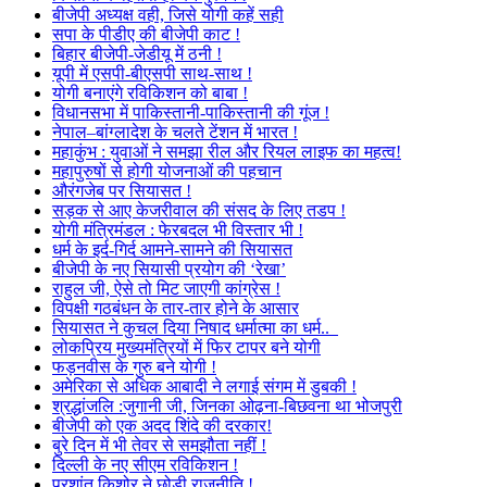
बीजेपी अध्यक्ष वही, जिसे योगी कहें सही
सपा के पीडीए की बीजेपी काट !
बिहार बीजेपी-जेडीयू में ठनी !
यूपी में एसपी-बीएसपी साथ-साथ !
योगी बनाएंगे रविकिशन को बाबा !
विधानसभा में पाकिस्तानी-पाकिस्तानी की गूंज !
नेपाल–बांग्लादेश के चलते टेंशन में भारत !
महाकुंभ : युवाओं ने समझा रील और रियल लाइफ का महत्व!
महापुरुषों से होगी योजनाओं की पहचान
औरंगजेब पर सियासत !
सड़क से आए केजरीवाल की संसद के लिए तडप !
योगी मंत्रिमंडल : फेरबदल भी विस्तार भी !
धर्म के इर्द-गिर्द आमने-सामने की सियासत
बीजेपी के नए सियासी प्रयोग की ‘रेखा’
राहुल जी, ऐसे तो मिट जाएगी कांग्रेस !
विपक्षी गठबंधन के तार-तार होने के आसार
सियासत ने कुचल दिया निषाद धर्मात्मा का धर्म..
लोकप्रिय मुख्यमंत्रियों में फिर टापर बने योगी
फड़नवीस के गुरु बने योगी !
अमेरिका से अधिक आबादी ने लगाई संगम में डुबकी !
श्रद्धांजलि :जुगानी जी, जिनका ओढ़ना-बिछवना था भोजपुरी
बीजेपी को एक अदद शिंदे की दरकार!
बुरे दिन में भी तेवर से समझौता नहीं !
दिल्ली के नए सीएम रविकिशन !
प्रशांत किशोर ने छोड़ी राजनीति !