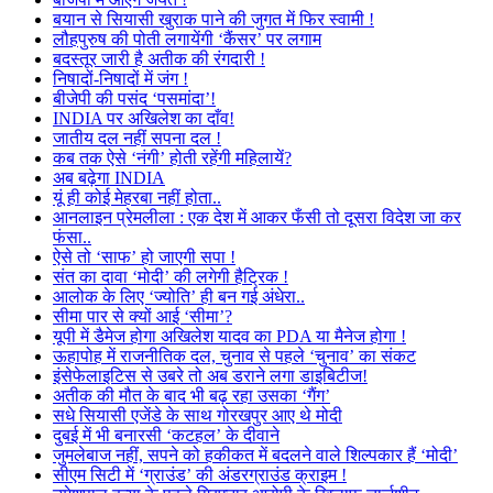
बयान से सियासी खुराक पाने की जुगत में फिर स्वामी !
लौहपुरुष की पोती लगायेंगी ‘कैंसर’ पर लगाम
बदस्तूर जारी है अतीक की रंगदारी !
निषादों-निषादों में जंग !
बीजेपी की पसंद ‘पसमांदा’!
INDIA पर अखिलेश का दाँव!
जातीय दल नहीं सपना दल !
कब तक ऐसे ‘नंगी’ होती रहेंगी महिलायें?
अब बढ़ेगा INDIA
यूं ही कोई मेहरबा नहीं होता..
आनलाइन प्रेमलीला : एक देश में आकर फँसी तो दूसरा विदेश जा कर
फंसा..
ऐसे तो ‘साफ’ हो जाएगी सपा !
संत का दावा ‘मोदी’ की लगेगी हैट्रिक !
आलोक के लिए ‘ज्योति’ ही बन गई अंधेरा..
सीमा पार से क्यों आई ‘सीमा’?
यूपी में डैमेज होगा अखिलेश यादव का PDA या मैनेज होगा !
ऊहापोह में राजनीतिक दल, चुनाव से पहले ‘चुनाव’ का संकट
इंसेफेलाइटिस से उबरे तो अब डराने लगा डाइबिटीज!
अतीक की मौत के बाद भी बढ़ रहा उसका ‘गैंग’
सधे सियासी एजेंडे के साथ गोरखपुर आए थे मोदी
दुबई में भी बनारसी ‘कटहल’ के दीवाने
जुमलेबाज नहीं, सपने को हकीकत में बदलने वाले शिल्पकार हैं ‘मोदी’
सीएम सिटी में ‘ग्राउंड’ की अंडरग्राउंड क्राइम !