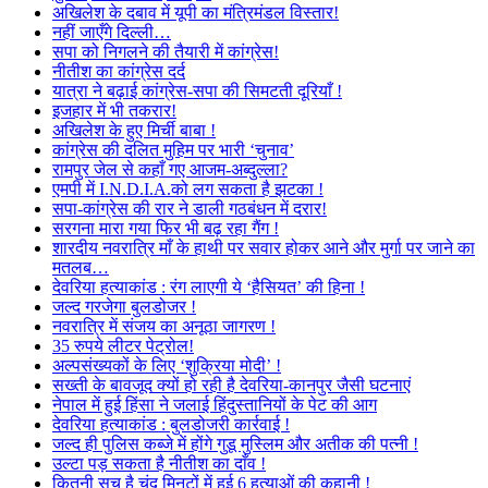
अखिलेश के दबाव में यूपी का मंत्रिमंडल विस्तार!
नहीं जाएँगे दिल्ली…
सपा को निगलने की तैयारी में कांग्रेस!
नीतीश का कांग्रेस दर्द
यात्रा ने बढ़ाई कांग्रेस-सपा की सिमटती दूरियाँ !
इजहार में भी तकरार!
अखिलेश के हुए मिर्ची बाबा !
कांग्रेस की दलित मुहिम पर भारी ‘चुनाव’
रामपुर जेल से कहाँ गए आजम-अब्दुल्ला?
एमपी में I.N.D.I.A.को लग सकता है झटका !
सपा-कांग्रेस की रार ने डाली गठबंधन में दरार!
सरगना मारा गया फिर भी बढ़ रहा गैंग !
शारदीय नवरात्रि माँ के हाथी पर सवार होकर आने और मुर्गा पर जाने का
मतलब…
देवरिया हत्याकांड : रंग लाएगी ये ‘हैसियत’ की हिना !
जल्द गरजेगा बुलडोजर !
नवरात्रि में संजय का अनूठा जागरण !
35 रुपये लीटर पेट्रोल!
अल्पसंख्यकों के लिए ‘शुक्रिया मोदी’ !
सख्ती के बावजूद क्यों हो रही है देवरिया-कानपुर जैसी घटनाएं
नेपाल में हुई हिंसा ने जलाई हिंदुस्तानियों के पेट की आग
देवरिया हत्याकांड : बुलडोजरी कार्रवाई !
जल्द ही पुलिस कब्जे में होंगे गुडू मुस्लिम और अतीक की पत्नी !
उल्टा पड़ सकता है नीतीश का दाँव !
कितनी सच है चंद मिनटों में हुई 6 हत्याओं की कहानी !