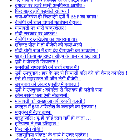
बगावत पर उतरे मंत्री अनुप्रिया-आशीष ?
फिर बाहर होंगे बड़बोले राजभर !
सपा-काँग्रेस ही खिलाएंगे यूपी में BSP का कमल!
बीजेपी की चाल विपक्षी गठबंधन बेहाल !
मायावती पर भारी चन्द्रशेखर !
मोदी सरकार पर आफत !
बीजेपी पर अखिलेश का शायराना वार
एक्जिट पोल में तो बीजेपी की बल्ले-बल्ले
मोदी-योगी राज में बढ़ा देव दीपावली का आकर्षण !
शाह ने किया महाराष्ट्र सीएम के नाम का खुलासा !
यूपी में पोस्टरी सियासत !
अमरीकी राष्ट्रपति की चर्चा बंगाल में !
यूपी उपचुनाव : हार के डर से सियासी बलि देने को तैयार कांग्रेस !
ऐसे तो महाराष्ट्र भी जीत लेगी बीजेपी !
उपचुनाव को लेकर एनडीए में बगावत !
यूपी में उपचुनाव : कांग्रेस से मिलकर ही लड़ेगी सपा
कौन रखेगा भला ऐसी नौकरानी!
मायावती को समझ आ गयी अपनी गलती !
करहल में हुआ अखिलेश के कराहने का इंतजाम !
महाकुंभ में नेत्र कुम्भ!
श्रद्धांजलि : यूं ही कोई रतन नहीं हो जाता …
हरियाणा ने रचा इतिहास !
फिर जीते योगी !
‘लहसुनिया संकट’ के साये में उत्तर प्रदेश !