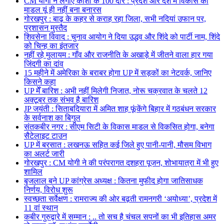
CM योगी ने लगाए काशी के 100 दौरे : प्रदेश और देश में विकास का
माडल यूं ही नहीं बना बनारस
गोरखपुर : बाढ़ के कहर से कराह रहा जिला, सभी नदियां उफान पर,
प्रशासन मुस्तैद
शिवसेना विवाद : चुनाव आयोग ने दिया उद्धव और शिंदे को पार्टी नाम, शिंदे
को चिन्ह का इंतजार
नहीं रहे मुलायम : गाँव और राजनीति के अखाड़े में जीतने वाला हार गया
जिंदगी का दांव
15 महीने में अमेरिका के बराबर होगा UP में सड़कों का नेटवर्क, जानिए
किसने कहा
UP मेँ बारिश : अभी नहीं मिलेगी निजात, नोरू चक्रवात के चलते 12
अक्टूबर तक संभव है बारिश
JP जयंती : सिताबदियारा में अमित शाह फूंकेंगे बिहार में गठबंधन सरकार
के सर्वनाश का बिगुल
संतकबीर नगर : सीएम सिटी के विकास माडल से विकसित होगा, बनेगा
सैटेलाइट टाउन
UP में बरसात : लखनऊ सहित कई जिले हुए पानी-पानी, मौसम विभाग
का अलर्ट जारी
गोरखपुर : CM योगी ने की परंपरागत दशहरा पूजन, शोभायात्रा में भी हुए
शामिल
बृजलाल बने UP कांग्रेस अध्यक्ष : कितना मुफीद होगा जातिसाधक
निर्णय, विरोध शुरू
स्वच्छता सर्वेक्षण : रामराज्य की ओर बढ़ती रामनगरी ‘अयोध्या’, प्रदेश में
11 वां स्थान
कबीर गुरुद्वारे में सम्मान : .. तो सच है चंचल सपनों का भी इतिहास अमर