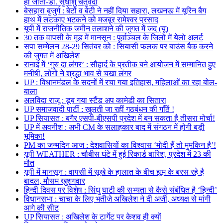
हो जाता-डॉ. सुधांशु चतुर्वेदी
बेसहारा बुजुर्ग : बेटों व बेटी ने नहीं दिया सहारा, लखनऊ में यूरिन बैग
हाथ में लटकाए भटकने को मजबूर रामेश्वर प्रसाद
यूपी में राजनीतिक जमीन तलाशने की जुगत में जद (यू)
30 तक वापसी के मूड में मानसून : पूर्वाञ्चल के जिलों में येलो अलर्ट
सपा सम्मेलन 28-29 सितंबर को : सियासी फलक पर बाउंस बैक करने
की जुगत में अखिलेश
रानाई में ‘गुरु दा लंगर’ : सौहार्द के प्रतीक बने आयोजन में सम्मानित हुए
मनीषी, लोगों ने श्रद्धा भाव से चखा लंगर
UP : विधानमंडल के सदनों में रचा गया इतिहास, महिलाओं का रहा बोल-
बाला
अलविदा राजू : डूब गया स्टैंड अप कामेडी का सितारा
UP समाजवादी पार्टी : खुलती जा रहीं गठबंधन की गाँठें !
UP सियासत : बगैर एसपी-बीएसपी प्रदेश में बन सकता है तीसरा मोर्चा!
UP में अवनीश : अभी CM के सलाहकार बाद में संगठन में होगी बड़ी
भूमिका!
PM का जन्मदिन आज : देशवासियों का विश्वास ‘मोदी हैं तो मुमकिन है’!
यूपी WEATHER : चौबीस घंटे में हुई रिकार्ड बारिश, प्रदेश में 23 की
मौत
यूपी में मानसून : वापसी में सूखे के हालात के बीच झूम के बरस रहे है
बादल, मौसम खुशगवार
हिन्दी दिवस पर विशेष : सिंधु घाटी की सभ्यता से कैसे संबंधित है ‘हिन्दी’
विधानसभा : चाचा के लिए भतीजे अखिलेश ने दी अर्जी, अध्यक्ष से मांगी
आगे की सीट
UP सियासत : अखिलेश के टार्गेट पर केशव ही क्यों