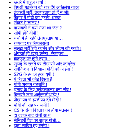
खतरे में राहुल गांधी !
विपक्षी गठबंधन को धार देंगे अखिलेश यादव
तेजस्वी नहीं, तेजप्रताप तो हैं न जी!
बिहार में मोदी का ‘फुले’ अटैक
संकट में डालर !
मायावती ने क्यों भेजा था जेल ?
सीपी होंगे वीपी!
चर्चा में ही रहेंगे तेजप्रताप या…
धन्यवाद पर निष्कासन!
सुलझ नहीँ रही गवर्नर और सीएम की गुत्थी !
अंगड़ाई ही खड़ा करेगा ‘रंगमहल’ ..
बैकफुट पर होंगे ट्रम्प !
सुलह के रास्ते पर टीएमसी और कांग्रेस!
रविकिशन ने दिखाया मोदी को आईना !
SPG के हवाले हुआ यूपी !
ये रिश्ता भी कोई रिश्ता है
योगी शरणम गच्छामि !
चुनाव के लिए फ्रंटलाइनर बना संघ !
बिखरने लगा आईएनडीआईए !
पीएम पद से इस्तीफा देंगे मोदी !
योगी की राह पर धामी !
CS के सेवा विस्तार का होगा मतलब !
दो दशक बाद दोनों साथ
सैनिटरी पैड पर राहुल गांधी…
झूठा साबित हुए ट्रम्प !