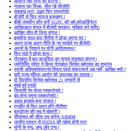
आसान नहीं योगी को हटाना !
नाकाम रहा विपक्ष, जीत गई सीजेपी!
सबकुछ लुटा, उद्धव फिर रामभरोसे!
बीजेपी से फिर नाराज बृजभूषण !
बीबी जसवीन कौर बनी SGPC की धर्म-कोआर्डिनेटर
आखिरकार बंगाल में बीजेपी सरकार, मुखिया बने सुर्वेंदु!
आखिर जीत ही लिया बंगाल !
इक्कीस साल बाद नीतीश ने छोड़ा अपना घर !
अलग राज्य अलग नीति के नए फार्मूले पर बीजेपी!
अपनों के निशाने पर योगी आदित्यनाथ?
फिर भाई ने छोड़ा साथ !
गोरखपुर में बार काउंसिल का चुनाव सकुशल संपन्न।
ज्योतिर्विद नरेंद्र ने किया गोरखपुर सिनेमा महोत्सव का शुभारंभ
स्वामी अविमुक्तेश्वरानंद विवाद पहले शंकराचार्य अब नहीं, आखिर क्यों ?
यूपी राज्य महिला आयोग की उपाध्यक्ष का तलाक !
दो दिवसीय सिनेमा महोत्सव 21 जनवरी से
मुंबई हुई पराई!
सियासी गेम चेंजर एक्सप्रेसवे !
बंद होगा यमुना एक्सप्रेसवे !
डबल इनकम बना जंजाल !
एनडीए से फिर अलग होंगे नीतीश!
बुलडोजर की जद में खेसारी !
सीमांचल की सीमा तय करेगा AIMIM
जातीय पतवार से INDIA की नईया होगी पार!
योगी के पप्पू, अप्पू और टप्पू !