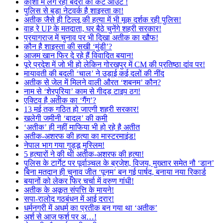
काशी में लग रहा बंदरों का कट आउट !
पुलिस से बड़ा नेटवर्क है शाइस्ता का!
अतीक जैसे ही टिल्लू की हत्या में भी मूक दर्शक रही पुलिस!
वाह रे UP के मतदाता, घर बैठे चुनेंगे शहरी सरकार!
प्रयागराज में चुनाव पर भी दिखा अतीक का खौफ!
कौन है शाइस्ता की सखी ‘मुंडी’?
आजम खान फिर दे रहे हैं विवादित बयान!
पूरे प्रदेश में जो भी हो लेकिन गोरखपुर में CM की प्रतिष्ठा दांव पर!
मायावती की बदली ‘चाल’ ने उड़ाई कई दलों की नींद
अतीक से जेल में मिलने वाली औरत ‘शबनम’ कौन?
नाम से ‘शेरपुरिया’ काम से गीदड़ टाइप ठग!
एक्टिव है अतीक का ‘गैंग’?
13 मई तक गठित हो जाएगी शहरी सरकार!
खलेगी जमीनी ‘बादल’ की कमी
‘अतीक’ ही नहीं माफिया भी हो रहे है अतीत
अतीक-अशरफ की हत्या का मास्टरमाइंड!
नेपाल भाग गया गुड्डू मुस्लिम!
5 हत्यारों ने की थी अतीक-अशरफ की हत्या!
पुलिस के टार्गेट पर पूर्वाञ्चल के ब्रजेश, विजय, मुख्तार समेत नौ ‘डान’
बिना मतदान ही चुनाव जीत ‘पूनम’ बन गई पार्षद, बनाया नया रिकार्ड
बयानों को लेकर फिर चर्चा में वरुण गांधी!
अतीक के अकूत संपत्ति के मायने!
सपा-रालोद गठबंधन में आई दरार!
धर्मनगरी में अधर्म का प्रतीक बन गया था ‘अतीक’
अर्श से आज फर्श पर अ…!