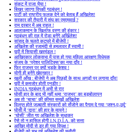
संकट में राजा भैया !
बिखर जाएगा विपक्षी गठबंधन !
पार्टी को राष्ट्रीय फलक देने को बेताब हैं अखिलेश!
सरकार की तैयारी में संघ का एमएमवाई ?
राम दरबार में अब राहुल !
आलाकमान के खिलाफ वरुण की हुंकार !
गठबंधन की राह में रोड़ा बनेंगे अखिलेश!
सांसद के चलते कटघरे में बीजेपी !
अखिलेश की रजामंदी से हमलावर हैं स्वामी !
यूपी में सियासी खरमंडल !
आखिरकार लोकसभा में पास हो गया महिला आरक्षण विधेयक
संजय के ‘प्रेशर पालिटिक्स’का नया दाँव !
फिर राजभर पर क्यों भड़के केशव !
योगी ही बनेंगे खेवनहार !
खुली आँख : बीजेपी ने अब पिछड़ों के साथ अगड़ों पर लगाया दाँव!
यूपी में कमजोर होती एनडीए !
INDIA गठबंधन में अभी से रार
घोसी हार के बाद भी नहीं थमा ‘राजभर’ का बड़बोलापन
अब तो ‘चाचा’ की कीमत समझें अखिलेश
विलुप्त होते जज़्बाती संस्कारों को सँजोने का पैगाम दे गया ‘जश्न-ए-उर्दू’
घोसी में ‘दारा’ की हार के मायने !
‘घोसी’ जीत गए अखिलेश के सुधाकर
ऐसे तो न हासिल होगी I.N.D.I.A. को सत्ता
आखिर मोदी से डर ही गया विपक्ष !
बीजेपी को चुभ गई अखिलेश की चुनौती