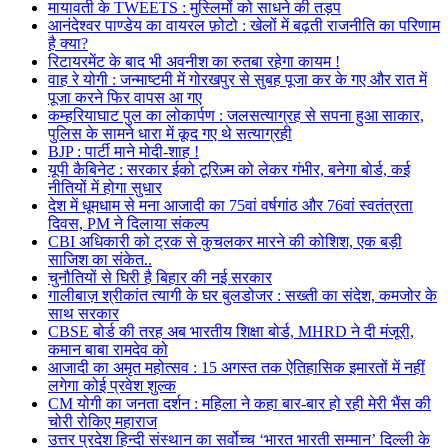
मायावती के TWEETS : मुस्लिमों को साधने की तड़प
आनंदेश्वर पाण्डेय का वायरल फ़ोटो : खेलों में बढ़ती राजनीति का परिणाम
है क्या?
रिटायरमेंट के बाद भी अवनीश का रुतबा रहेगा कायम !
वाह रे योगी : जन्माष्टमी में गोरखपुर से सुबह पूजा कर के गए और रात में
पूजा करने फिर वापस आ गए
कम्हरियाघाट पुल का लोकार्पण : जलसत्याग्रह से सपना हुआ साकार,
पुलिस के सामने धारा में कूद गए थे सत्याग्रही
BJP : पार्टी माने मोदी-शाह !
यूपी कैबिनेट : सरकार ईको टूरिज़्म को लेकर गंभीर, बनेगा बोर्ड, कई
नीतियों में होगा सुधार
देश में धूमधाम से मना आजादी का 75वां वर्षगांठ और 76वां स्वतंत्रता
दिवस, PM ने दिलाया संकल्प
CBI अधिकारी को ट्रक से कुचलकर मारने की कोशिश, एक बड़ी
साजिश का संकेत..
चुनौतियों से घिरी है बिहार की नई सरकार
गालीबाज़ श्रीकांत त्यागी के घर बुलडोजर : सख्ती का संदेश, कमजोर के
साथ सरकार
CBSE बोर्ड की तरह अब भारतीय शिक्षा बोर्ड, MHRD ने दी मंजूरी,
कमान बाबा रामदेव को
आजादी का अमृत महोत्सव : 15 अगस्त तक ऐतिहासिक इमारतों में नहीं
लगेगा कोई प्रवेश शुल्क
CM योगी का जनता दर्शन : महिला ने कहा बार-बार हो रही मेरी भैंस की
चोरी रोकिए महाराज
उत्तर प्रदेश हिन्दी संस्थान का सर्वोच्च ‘भारत भारती सम्मान’ दिल्ली के