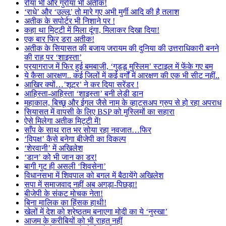
रोया भी और गुर्राया भी अतीक!
‘राधे’ और ‘उल्लू’ तो मारे गए अभी मुर्गी आदि की है तलाश
अतीक के सपोर्टर भी निशाने पर !
कहा था मिट्टी में मिला दूंगा, मिलाकर दिखा दिया!
एक बार फिर डरा अतीक!
अतीक के सियासत की बजाय जरायम की दुनिया की उत्तराधिकारी बनने
की राह पर ‘शाइस्ता’
प्रयागराज में फिर हुई बमबाजी, ‘गुड्डू मुस्लिम’ स्टाइल में फेंके गए बम
ये कैसा आरक्षण.. कई जिलों में कई वर्गों में आरक्षण की एक भी सीट नहीं..
आखिर क्यों…’शूटर’ ने कर दिया सरेंडर !
आहिस्ता-आहिस्ता ‘शाइस्ता’ बनी लेडी डान
महाकाल, बिच्छू और ईगल जैसे नाम के व्हाट्सअप ग्रुप से हो रहा अपराध
सियासत में वापसी के लिए BSP को मुस्लिमों का सहारा
ऐसे मिलेगा अतीक मिट्टी में!
साँप के साथ रात भर सोया रहा नवजात…फिर
‘विपक्ष’ कैसे बनेगा बीजेपी का विकल्प
‘शेरवानी’ में अखिलेश
‘डान’ को भी जान का डर!
बागी गुट ही असली ‘शिवसेना’
विधानसभा में शिवपाल को बगल में बैठायेंगे अखिलेश
सपा में समाजवाद नहीं अब अगड़ा-पिछड़ा!
बीजेपी के संकट मोचक नेता!
बिना मालिक का हिंसक हाथी!
खेलों में देश को श्रेष्ठतम बनाएगा मोदी का ये ‘नुस्खा’
आजम के करीबियों को भी राहत नहीं