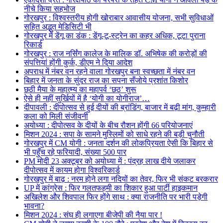
नीचे किया सहभोज
गोरखपुर : विश्वस्तरीय होगी खोराबार आवासीय योजना, सभी सुविधाओं
सहित अद्भुत मेडिसिटी भी
गोरखपुर में डेंगू का डंक : डेंगू-टू-स्ट्रेन का कहर अधिक, टूटा पुराना
रिकार्ड
गोरखपुर : राज नर्सिंग कालेज के मालिक डॉ. अभिषेक की करोड़ों की
संपत्तियां होंगी कुर्क, डीएम ने दिया आदेश
अपराध में नंबर वन रहने वाला गोरखपुर बना स्वच्छता में नंबर वन
बिहार में जनता के सुंदर राज का सपना सँजोये प्रशांत किशोर
छठी मैया के महात्म्य का महापर्व ‘छठ’ शुरू
ऐसे ही नहीं सुर्खियों में है ‘योगी का योगीराज’…
दीपावली : दीपोत्सव से हुई दीयों की ब्रांडिंग, बाजार में बढ़ी मांग, कुम्हारी
कला को मिली संजीवनी
अयोध्या : दीपोत्सव के दीयों के बीच रौशन होंगी 66 परियोजनाएं
मिशन 2024 : सपा के सामने मुस्लिमों को साधे रहने की बड़ी चुनौती
गोरखपुर में CM योगी : जनता दर्शन की लोकप्रियता ऐसी कि बिहार से
भी पहुँच रहे फरियादी, संख्या 500 पार
PM मोदी 23 अक्टूबर को अयोध्या में : पंद्रह लाख दीये जलाकर
दीपोत्सव में कायम होगा विश्वरिकार्ड
गोरखपुर में बाढ़ : नरम होने लगा नदियों का तेवर, फिर भी संकट बरकरार
UP में कांग्रेस : फिर गलतफहमी का शिकार हुआ पार्टी हाइकमान
अखिलेश और शिवपाल फिर होंगे साथ : क्या राजनीति पर भारी पड़ेगी
भावना?
मिशन 2024 : संघ ही लगाएगा बीजेपी की नैया पार !