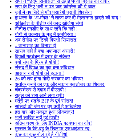
सपा ने “छद्म सियासत” से ढहाई भगवा ब्रिगेड की दीवार
सपा के लिए भारी न पड जाए कांग्रेस की ये चाल
यूपी में नए सिरे से पाँव पसारेगी पुरानी शिवसेना
हाथरस के ‘अ-मंगल’ ने ताजा कर दी मेहरानगढ़ हादसे की याद !
अखिलेश के पीडीए की काट खोजेगा संघ!
नीतीश एनडीए के साथ रहेंगे कि नही !
योगी से तकरार के मूड में अनुप्रिया !
अब सेंगोल पर टिकी विपक्षी सियासत!
.. तानाशाह का विनाश हो
सांसद नहीं है क्या अफजाल अंसारी!
विपक्षी गठबंधन में दरार के संकेत!
क्यों संघ के प्रिय है योगी !
संसद में विपक्ष का मुद्दा बना संविधान
आसान नहीं योगी को हटाना !
26 को तय होगा मोदी सरकार का भविष्य!
अतीक कुनबे का एक और मकान बुलडोजर का शिकार
चंद्रशेखर से दबाव में बीएसपी !
राहुल को रास आने लगा यूपी!
मंत्री पर भड़के BJP के पूर्व सांसद!
सांसदों की जंग पर चुप क्यों है अखिलेश!
इस बार और मजबूत हुआ लोकतंत्र!
भारी साबित नहीं हुई हाथी!
अंतिम चरण के लिए INDIA गठबंधन का दाँव!
मुख्तार के बेटे-बहू के खिलाफ एफआईआर रद्द!
कुछ का कुछ बोल रहे है नीतीश!