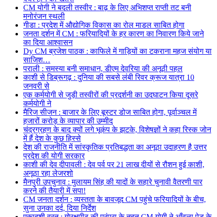
CM योगी ने बदली तस्वीर : बाढ़ के लिए अभिशप्त राप्ती तट बनी
मनोरंजन स्थली
गीडा : प्रदेश में औद्योगिक विकास का रोल माडल साबित होगा
जनता दर्शन में CM : फरियादियों के हर कारण का निवारण किये जाने
का दिया आश्वासन
Dy CM ब्रजेश पाठक : काफिले में गाड़ियों का टकराना महज संयोग या
साजिश…
पराली : समस्या बनी समाधान, डीएम देवरिया की अनूठी पहल
काशी से डिब्रूगढ़ : दुनिया की सबसे लंबी रिवर क्रूज यात्रा 10
जनवरी से
एक कर्मयोगी से जुड़ी तस्वीरों की प्रदर्शनी का उदघाटन किया दूसरे
कर्मयोगी ने
मैरिज सीजन : बाजार के लिए बूस्टर डोज साबित होगा, पूर्वाञ्चल में
हजारों करोड़ के व्यापार की उम्मीद
चंद्रग्रहण के बाद क्यों लगे भूकंप के झटके, विशेषज्ञों ने कहा रिस्क जोन
में हैं देश के कुछ हिस्से
देश की राजनीति में सांस्कृतिक प्रतिबद्धता का अनूठा उदाहरण है उत्तर
प्रदेश की योगी सरकार
काशी की देव दीपावली : देव पर्व पर 21 लाख दीयों से रौशन हुई काशी,
अनूठा रहा लेजरशो
मैनपुरी उपचुनाव : मुलायम सिंह की यादों के सहारे चुनावी वैतरणी पार
करने की तैयारी में सपा!
CM जनता दर्शन : व्यस्तता के बावजूद CM पहुंचे फरियादियों के बीच,
सुना उनका दर्द, दिया निर्देश
एकादशी व्रत : गोरक्षपीठ की परंपरा के तहत CM योगी ने आँवला पेड़ के