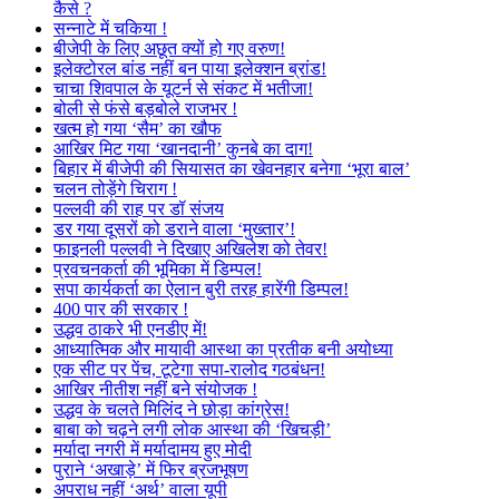
कैसे ?
सन्नाटे में चकिया !
बीजेपी के लिए अछूत क्यों हो गए वरुण!
इलेक्टोरल बांड नहीं बन पाया इलेक्शन ब्रांड!
चाचा शिवपाल के यूटर्न से संकट में भतीजा!
बोली से फंसे बड़बोले राजभर !
खत्म हो गया ‘सैम’ का खौफ
आखिर मिट गया ‘खानदानी’ कुनबे का दाग!
बिहार में बीजेपी की सियासत का खेवनहार बनेगा ‘भूरा बाल’
चलन तोड़ेंगे चिराग !
पल्लवी की राह पर डॉ संजय
डर गया दूसरों को डराने वाला ‘मुख्तार’!
फाइनली पल्लवी ने दिखाए अखिलेश को तेवर!
प्रवचनकर्ता की भूमिका में डिम्पल!
सपा कार्यकर्ता का ऐलान बुरी तरह हारेंगी डिम्पल!
400 पार की सरकार !
उद्धव ठाकरे भी एनडीए में!
आध्यात्मिक और मायावी आस्था का प्रतीक बनी अयोध्या
एक सीट पर पेंच, टूटेगा सपा-रालोद गठबंधन!
आखिर नीतीश नहीं बने संयोजक !
उद्धव के चलते मिलिंद ने छोड़ा कांग्रेस!
बाबा को चढ़ने लगी लोक आस्था की ‘खिचड़ी’
मर्यादा नगरी में मर्यादामय हुए मोदी
पुराने ‘अखाड़े’ में फिर ब्रजभूषण
अपराध नहीं ‘अर्थ’ वाला यूपी