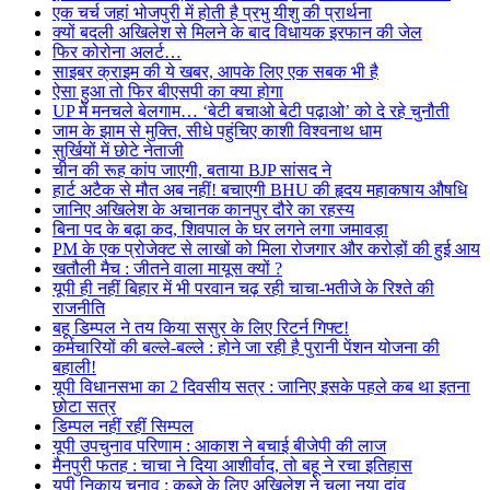
एक चर्च जहां भोजपुरी में होती है प्रभु यीशु की प्रार्थना
क्यों बदली अखिलेश से मिलने के बाद विधायक इरफान की जेल
फिर कोरोना अलर्ट…
साइबर क्राइम की ये खबर, आपके लिए एक सबक भी है
ऐसा हुआ तो फिर बीएसपी का क्या होगा
UP में मनचले बेलगाम… ‘बेटी बचाओ बेटी पढ़ाओ’ को दे रहे चुनौती
जाम के झाम से मुक्ति, सीधे पहुंचिए काशी विश्वनाथ धाम
सुर्खियों में छोटे नेताजी
चीन की रूह कांप जाएगी, बताया BJP सांसद ने
हार्ट अटैक से मौत अब नहीं! बचाएगी BHU की हृदय महाकषाय औषधि
जानिए अखिलेश के अचानक कानपुर दौरे का रहस्य
बिना पद के बढ़ा कद, शिवपाल के घर लगने लगा जमावड़ा
PM के एक प्रोजेक्ट से लाखों को मिला रोजगार और करोड़ों की हुई आय
खतौली मैच : जीतने वाला मायूस क्यों ?
यूपी ही नहीं बिहार में भी परवान चढ़ रही चाचा-भतीजे के रिश्ते की
राजनीति
बहू डिम्पल ने तय किया ससुर के लिए रिटर्न गिफ्ट!
कर्मचारियों की बल्ले-बल्ले : होने जा रही है पुरानी पेंशन योजना की
बहाली!
यूपी विधानसभा का 2 दिवसीय सत्र : जानिए इसके पहले कब था इतना
छोटा सत्र
डिम्पल नहीं रहीं सिम्पल
यूपी उपचुनाव परिणाम : आकाश ने बचाई बीजेपी की लाज
मैनपुरी फतह : चाचा ने दिया आशीर्वाद, तो बहू ने रचा इतिहास
यूपी निकाय चुनाव : कब्जे के लिए अखिलेश ने चला नया दांव