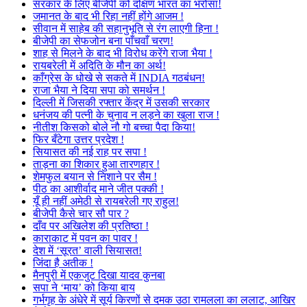
सरकार के लिए बीजेपी को दक्षिण भारत का भरोसा!
जमानत के बाद भी रिहा नहीं होंगे आजम !
सीवान में साहेब की सहानुभूति से रंग लाएगी हिना !
बीजेपी का सेफजोन बना पाँचवाँ चरण!
शाह से मिलने के बाद भी विरोध करेंगे राजा भैया !
रायबरेली में अदिति के मौन का अर्थ!
काँग्रेस के धोखे से सकते में INDIA गठबंधन!
राजा भैया ने दिया सपा को समर्थन !
दिल्ली में जिसकी रफ्तार केंद्र में उसकी सरकार
धनंजय की पत्नी के चुनाव न लड़ने का खुला राज !
नीतीश किसको बोले नौ गो बच्चा पैदा किया!
फिर बँटेगा उत्तर प्रदेश !
सियासत की नई राह पर सपा !
ताड़ना का शिकार हुआ तारणहार !
शेमफुल बयान से निशाने पर सैम !
पीठ का आशीर्वाद माने जीत पक्की !
यूँ ही नहीं अमेठी से रायबरेली गए राहुल!
बीजेपी कैसे चार सौ पार ?
दाँव पर अखिलेश की प्रतिष्ठा !
काराकाट में पवन का पावर !
देश में ‘सूरत’ वाली सियासत!
जिंदा है अतीक !
मैनपुरी में एकजुट दिखा यादव कुनबा
सपा ने ‘माय’ को किया बाय
गर्भगृह के अंधेरे में सूर्य किरणों से दमक उठा रामलला का ललाट, आखिर