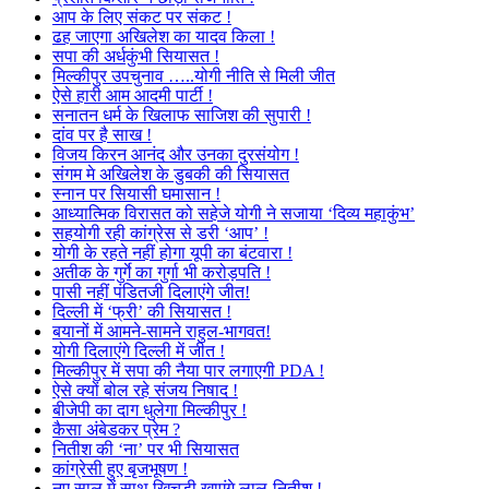
आप के लिए संकट पर संकट !
ढह जाएगा अखिलेश का यादव किला !
सपा की अर्धकुंभी सियासत !
मिल्कीपुर उपचुनाव …..योगी नीति से मिली जीत
ऐसे हारी आम आदमी पार्टी !
सनातन धर्म के खिलाफ साजिश की सुपारी !
दांव पर है साख !
विजय किरन आनंद और उनका दुरसंयोग !
संगम मे अखिलेश के डुबकी की सियासत
स्नान पर सियासी घमासान !
आध्यात्मिक विरासत को सहेजे योगी ने सजाया ‘दिव्य महाकुंभ’
सहयोगी रही कांग्रेस से डरी ‘आप’ !
योगी के रहते नहीं होगा यूपी का बंटवारा !
अतीक के गुर्गे का गुर्गा भी करोड़पति !
पासी नहीं पंडितजी दिलाएंगे जीत!
दिल्ली में ‘फ्री’ की सियासत !
बयानों में आमने-सामने राहुल-भागवत!
योगी दिलाएंगे दिल्ली में जीत !
मिल्कीपुर में सपा की नैया पार लगाएगी PDA !
ऐसे क्यों बोल रहे संजय निषाद !
बीजेपी का दाग धुलेगा मिल्कीपुर !
कैसा अंबेडकर प्रेम ?
नितीश की ‘ना’ पर भी सियासत
कांग्रेसी हुए बृजभूषण !
नए साल में साथ खिचड़ी खाएंगे लालू-नितीश !