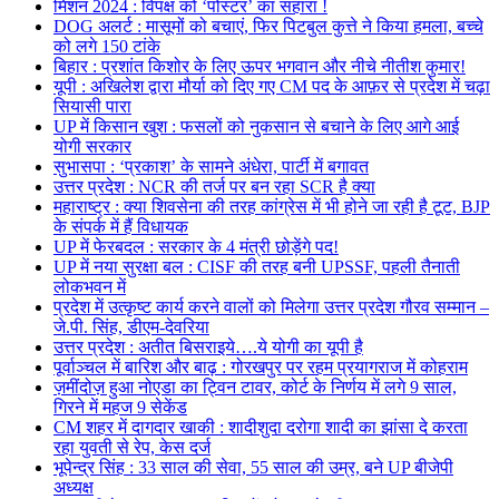
मिशन 2024 : विपक्ष को ‘पोस्टर’ का सहारा !
DOG अलर्ट : मासूमों को बचाएं, फिर पिटबुल कुत्ते ने किया हमला, बच्चे
को लगे 150 टांके
बिहार : प्रशांत किशोर के लिए ऊपर भगवान और नीचे नीतीश कुमार!
यूपी : अखिलेश द्वारा मौर्या को दिए गए CM पद के आफ़र से प्रदेश में चढ़ा
सियासी पारा
UP में किसान खुश : फसलों को नुकसान से बचाने के लिए आगे आई
योगी सरकार
सुभासपा : ‘प्रकाश’ के सामने अंधेरा, पार्टी में बगावत
उत्तर प्रदेश : NCR की तर्ज पर बन रहा SCR है क्या
महाराष्ट्र : क्या शिवसेना की तरह कांग्रेस में भी होने जा रही है टूट, BJP
के संपर्क में हैं विधायक
UP में फेरबदल : सरकार के 4 मंत्री छोड़ेंगे पद!
UP में नया सुरक्षा बल : CISF की तरह बनी UPSSF, पहली तैनाती
लोकभवन में
प्रदेश में उत्कृष्ट कार्य करने वालों को मिलेगा उत्तर प्रदेश गौरव सम्मान –
जे.पी. सिंह, डीएम-देवरिया
उत्तर प्रदेश : अतीत बिसराइये….ये योगी का यूपी है
पूर्वाञ्चल में बारिश और बाढ़ : गोरखपुर पर रहम प्रयागराज में कोहराम
ज़मींदोज़ हुआ नोएडा का ट्विन टावर, कोर्ट के निर्णय में लगे 9 साल,
गिरने में महज 9 सेकेंड
CM शहर में दागदार खाकी : शादीशुदा दरोगा शादी का झांसा दे करता
रहा युवती से रेप, केस दर्ज
भूपेन्द्र सिंह : 33 साल की सेवा, 55 साल की उम्र, बने UP बीजेपी
अध्यक्ष