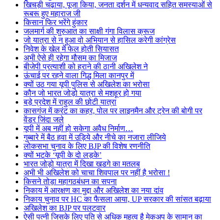
खिचड़ी चढ़ाया, पूजा किया, जनता दर्शन में धन्यवाद सहित समस्याओं से
रूबरू हुए महाराज जी
किसान फिर भरेंगे हुंकार
जलमार्ग की शुरुआत का साक्षी गंगा विलास क्रूज
जो यात्रा से न हुआ वो अभियान से हासिल करेगी कांग्रेस
निवेश के खेल में फेल होती सियासत
अभी ऐसे ही रहेगा मौसम का मिजाज
बीजेपी प्रत्याशी को हराने की ठानी अखिलेश ने
ऊंचाई पर रहने वाला गिद्ध मिला कानपुर में
क्यों उठ गया यूपी पुलिस से अखिलेश का भरोसा
कौन जो भारत जोड़ो यात्रा से मशहूर हो गया
बड़े प्रदेश में राहुल की छोटी यात्रा
कासगंज में करंट का कहर, पोल पर लाइनमैन और ट्रेन की बोगी पर
वेंडर जिंदा जले
यूपी में अब नहीं हो सकेगा अवैध निर्माण…
गुब्बारे में बैठ हवा में उड़िये और नीचे का नजारा लीजिये
लोकसभा चुनाव के लिए BJP की विशेष रणनीति
क्यों भटके ‘यूपी के दो लड़के’
भारत जोड़ो यात्रा में दिखा खडगे का मतलब
अभी भी अखिलेश को चाचा शिवपाल पर नहीं है भरोसा !
किसने तोड़ा महागठबंधन का सपना
निकाय में आरक्षण का मुद्दा और अखिलेश का नया दांव
निकाय चुनाव पर HC का फैसला आया, UP सरकार की सांसत बढ़ाया
अखिलेश का BJP पर पलटवार
ऐसी पत्नी जिसके लिए पति से अधिक महत्व है मेकअप के सामान का