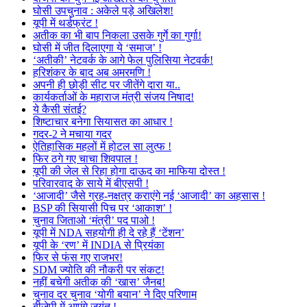
घोसी उपचुनाव : अकेले पड़े अखिलेश!
यूपी में थर्डफ्रंट !
अतीक का भी बाप निकला उसके गुर्गे का गुर्गा!
घोसी में जीत दिलाएगा ये ‘समाज’ !
‘अतीकी’ नेटवर्क के आगे फेल पुलिसिया नेटवर्क!
हरिशंकर के बाद अब अमरमणि !
अपनी ही छोड़ी सीट पर जीतेंगे दारा या..
कार्यकर्ताओं के महाराज मंत्री संजय निषाद!
ये कैसी संतई?
शिष्टाचार बनेगा सियासत का आधार !
गदर-2 ने मचाया गदर
ऐतिहासिक महलों में होटल सा लुत्फ !
फिर ठगे गए चाचा शिवपाल !
यूपी की जेल से रिहा होगा दाऊद का माफिया दोस्त !
परिवारवाद के साये में बीएसपी !
‘आजादी’ जैसे ग्रह-नक्षत्र कराएंगे नई ‘आजादी’ का अहसास !
BSP की सियासी पिच पर ‘आकाश’ !
चुनाव जिताओ ‘मंत्री’ पद पाओ !
यूपी में NDA सहयोगी ही दे रहे हैं ‘टेंशन’
यूपी के ‘रण’ में INDIA से प्रियंका
फिर से फंस गए राजभर!
SDM ज्योति की नौकरी पर संकट!
नहीं बचेगी अतीक की ‘खास’ जैनब!
चुनाव दर चुनाव ‘योगी बयान’ ने दिए परिणाम
बीजेपी में आएंगे जयंत !