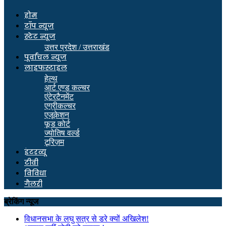
होम
टॉप न्यूज
स्टेट न्यूज
उत्तर प्रदेश / उत्तराखंड
पूर्वांचल न्यूज
लाइफस्टाइल
हेल्थ
आर्ट एण्ड कल्चर
एंटेरटैनमेंट
एग्रीकल्चर
एजूकेशन
फूड कोर्ट
ज्योतिष वर्ल्ड
टूरिज़म
इंटरव्यू
टीवी
विविधा
गैलरी
ब्रेकिंग न्यूज
विधानसभा के लघु सत्र से डरे क्यों अखिलेश!