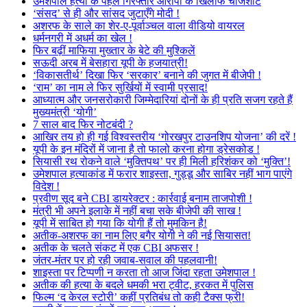
उमेशपाल हत्या के पहले गिरफ्तार आरोपी के खिलाफ चार्जशीट
‘संसद’ से ही और सांसद जुटाएँगे मोदी !
अशरफ के साले का शेर-ए-पूर्वाञ्चल वाला वीडियो वायरल
धर्मनगरी में अधर्म का खेल !
फिर बढ़ीं माफिया मुख्तार के बेटे की मुश्किलें
सऊदी अरब में बेसहारा यूपी के हजयात्री!
‘विकासतीर्थ’ दिखा फिर ‘सरकार’ बनाने की जुगत में बीजेपी !
‘राम’ का नाम ले फिर सुर्खियों में स्वामी प्रसाद!
आध्यात्म और जनसरोकारी जिम्मेदारियां दोनों के ही प्रति सजग रहते हैं
मुख्यमंत्री ‘योगी’
7 साल बाद फिर नोटबंदी ?
आखिर तय हो ही गई विश्वस्तरीय ‘गोरखपुर टाउनशिप योजना’ की दरें !
यूपी के इन मंदिरों में जाना है तो फालो करना होगा ड्रेसकोड !
सियासी रथ रोकने वाले ‘मुक्तिपथ’ पर ही मिली हरिशंकर को ‘मुक्ति’!
उमेशपाल हत्याकांड में फरार शाइस्ता, गुड्डू और साबिर नहीं भाग पाएंगे
विदेश !
प्रवीण सूद बने CBI डायरेक्टर : कार्रवाई बनाम ताजपोशी !
मंत्री भी अपने इलाके में नहीं बचा सके बीजेपी की साख !
यूपी में साबित हो गया कि योगी हैं तो मुमकिन है!
अतीक-अशरफ का नाम लिए बगैर योगी ने की नई सियासत!
अतीक के चलते संकट में एक CBI अफसर !
जंतर-मंतर पर हो रही जवाब-सवाल की पहलवानी!
शाइस्ता पर टिप्पणी न करता तो आज जिंदा रहता उमेशपाल !
अतीक की हत्या के बदले धमकी भरा ट्वीट, हरकत में पुलिस
फिल्म ‘द केरल स्टोरी’ कहीं प्रतिबंध तो कही टैक्स फ्री!