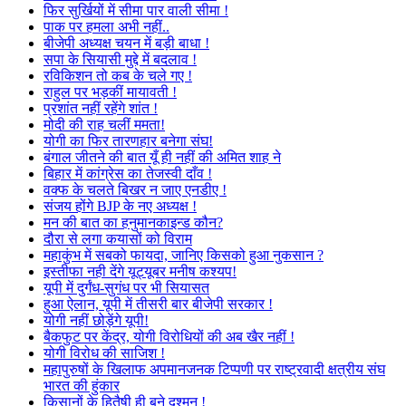
फिर सुर्खियों में सीमा पार वाली सीमा !
पाक पर हमला अभी नहीं..
बीजेपी अध्यक्ष चयन में बड़ी बाधा !
सपा के सियासी मुद्दे में बदलाव !
रविकिशन तो कब के चले गए !
राहुल पर भड़कीं मायावती !
प्रशांत नहीं रहेंगे शांत !
मोदी की राह चलीं ममता!
योगी का फिर तारणहार बनेगा संघ!
बंगाल जीतने की बात यूँ ही नहीं की अमित शाह ने
बिहार में कांग्रेस का तेजस्वी दाँव !
वक्फ के चलते बिखर न जाए एनडीए !
संजय होंगे BJP के नए अध्यक्ष !
मन की बात का हनुमानकाइन्ड कौन?
दौरा से लगा कयासों को विराम
महाकुंभ में सबको फायदा, जानिए किसको हुआ नुकसान ?
इस्तीफा नही देंगे यूट्यूबर मनीष कश्यप!
यूपी में दुर्गंध-सुगंध पर भी सियासत
हुआ ऐलान, यूपी में तीसरी बार बीजेपी सरकार !
योगी नहीं छोड़ेंगे यूपी!
बैकफुट पर केंद्र, योगी विरोधियों की अब खैर नहीं !
योगी विरोध की साजिश !
महापुरुषों के खिलाफ अपमानजनक टिप्पणी पर राष्ट्रवादी क्षत्रीय संघ
भारत की हुंकार
किसानों के हितैषी ही बने दुश्मन !