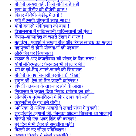
बीजेपी अध्यक्ष वही, जिसे योगी कहें सही
सपा के पीडीए की बीजेपी काट !
बिहार बीजेपी-जेडीयू में ठनी !
यूपी में एसपी-बीएसपी साथ-साथ !
योगी बनाएंगे रविकिशन को बाबा !
विधानसभा में पाकिस्तानी-पाकिस्तानी की गूंज !
नेपाल–बांग्लादेश के चलते टेंशन में भारत !
महाकुंभ : युवाओं ने समझा रील और रियल लाइफ का महत्व!
महापुरुषों से होगी योजनाओं की पहचान
औरंगजेब पर सियासत !
सड़क से आए केजरीवाल की संसद के लिए तडप !
योगी मंत्रिमंडल : फेरबदल भी विस्तार भी !
धर्म के इर्द-गिर्द आमने-सामने की सियासत
बीजेपी के नए सियासी प्रयोग की ‘रेखा’
राहुल जी, ऐसे तो मिट जाएगी कांग्रेस !
विपक्षी गठबंधन के तार-तार होने के आसार
सियासत ने कुचल दिया निषाद धर्मात्मा का धर्म..
लोकप्रिय मुख्यमंत्रियों में फिर टापर बने योगी
फड़नवीस के गुरु बने योगी !
अमेरिका से अधिक आबादी ने लगाई संगम में डुबकी !
श्रद्धांजलि :जुगानी जी, जिनका ओढ़ना-बिछवना था भोजपुरी
बीजेपी को एक अदद शिंदे की दरकार!
बुरे दिन में भी तेवर से समझौता नहीं !
दिल्ली के नए सीएम रविकिशन !
प्रशांत किशोर ने छोड़ी राजनीति !