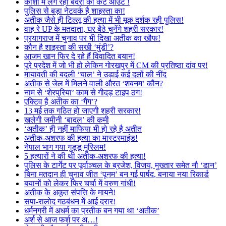
काशी में लग रहा बंदरों का कट आउट !
पुलिस से बड़ा नेटवर्क है शाइस्ता का!
अतीक जैसे ही टिल्लू की हत्या में भी मूक दर्शक रही पुलिस!
वाह रे UP के मतदाता, घर बैठे चुनेंगे शहरी सरकार!
प्रयागराज में चुनाव पर भी दिखा अतीक का खौफ!
कौन है शाइस्ता की सखी ‘मुंडी’?
आजम खान फिर दे रहे हैं विवादित बयान!
पूरे प्रदेश में जो भी हो लेकिन गोरखपुर में CM की प्रतिष्ठा दांव पर!
मायावती की बदली ‘चाल’ ने उड़ाई कई दलों की नींद
अतीक से जेल में मिलने वाली औरत ‘शबनम’ कौन?
नाम से ‘शेरपुरिया’ काम से गीदड़ टाइप ठग!
एक्टिव है अतीक का ‘गैंग’?
13 मई तक गठित हो जाएगी शहरी सरकार!
खलेगी जमीनी ‘बादल’ की कमी
‘अतीक’ ही नहीं माफिया भी हो रहे है अतीत
अतीक-अशरफ की हत्या का मास्टरमाइंड!
नेपाल भाग गया गुड्डू मुस्लिम!
5 हत्यारों ने की थी अतीक-अशरफ की हत्या!
पुलिस के टार्गेट पर पूर्वाञ्चल के ब्रजेश, विजय, मुख्तार समेत नौ ‘डान’
बिना मतदान ही चुनाव जीत ‘पूनम’ बन गई पार्षद, बनाया नया रिकार्ड
बयानों को लेकर फिर चर्चा में वरुण गांधी!
अतीक के अकूत संपत्ति के मायने!
सपा-रालोद गठबंधन में आई दरार!
धर्मनगरी में अधर्म का प्रतीक बन गया था ‘अतीक’
अर्श से आज फर्श पर अ…!