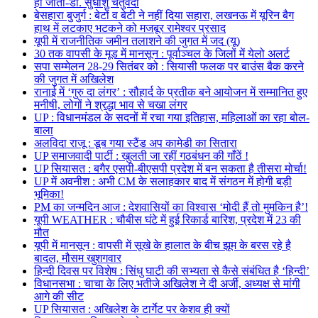
हो जाता-डॉ. सुधांशु चतुर्वेदी
बेसहारा बुजुर्ग : बेटों व बेटी ने नहीं दिया सहारा, लखनऊ में यूरिन बैग
हाथ में लटकाए भटकने को मजबूर रामेश्वर प्रसाद
यूपी में राजनीतिक जमीन तलाशने की जुगत में जद (यू)
30 तक वापसी के मूड में मानसून : पूर्वाञ्चल के जिलों में येलो अलर्ट
सपा सम्मेलन 28-29 सितंबर को : सियासी फलक पर बाउंस बैक करने
की जुगत में अखिलेश
रानाई में ‘गुरु दा लंगर’ : सौहार्द के प्रतीक बने आयोजन में सम्मानित हुए
मनीषी, लोगों ने श्रद्धा भाव से चखा लंगर
UP : विधानमंडल के सदनों में रचा गया इतिहास, महिलाओं का रहा बोल-
बाला
अलविदा राजू : डूब गया स्टैंड अप कामेडी का सितारा
UP समाजवादी पार्टी : खुलती जा रहीं गठबंधन की गाँठें !
UP सियासत : बगैर एसपी-बीएसपी प्रदेश में बन सकता है तीसरा मोर्चा!
UP में अवनीश : अभी CM के सलाहकार बाद में संगठन में होगी बड़ी
भूमिका!
PM का जन्मदिन आज : देशवासियों का विश्वास ‘मोदी हैं तो मुमकिन है’!
यूपी WEATHER : चौबीस घंटे में हुई रिकार्ड बारिश, प्रदेश में 23 की
मौत
यूपी में मानसून : वापसी में सूखे के हालात के बीच झूम के बरस रहे है
बादल, मौसम खुशगवार
हिन्दी दिवस पर विशेष : सिंधु घाटी की सभ्यता से कैसे संबंधित है ‘हिन्दी’
विधानसभा : चाचा के लिए भतीजे अखिलेश ने दी अर्जी, अध्यक्ष से मांगी
आगे की सीट
UP सियासत : अखिलेश के टार्गेट पर केशव ही क्यों