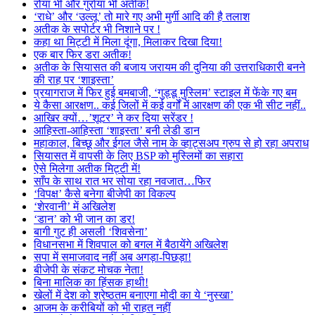
रोया भी और गुर्राया भी अतीक!
‘राधे’ और ‘उल्लू’ तो मारे गए अभी मुर्गी आदि की है तलाश
अतीक के सपोर्टर भी निशाने पर !
कहा था मिट्टी में मिला दूंगा, मिलाकर दिखा दिया!
एक बार फिर डरा अतीक!
अतीक के सियासत की बजाय जरायम की दुनिया की उत्तराधिकारी बनने
की राह पर ‘शाइस्ता’
प्रयागराज में फिर हुई बमबाजी, ‘गुड्डू मुस्लिम’ स्टाइल में फेंके गए बम
ये कैसा आरक्षण.. कई जिलों में कई वर्गों में आरक्षण की एक भी सीट नहीं..
आखिर क्यों…’शूटर’ ने कर दिया सरेंडर !
आहिस्ता-आहिस्ता ‘शाइस्ता’ बनी लेडी डान
महाकाल, बिच्छू और ईगल जैसे नाम के व्हाट्सअप ग्रुप से हो रहा अपराध
सियासत में वापसी के लिए BSP को मुस्लिमों का सहारा
ऐसे मिलेगा अतीक मिट्टी में!
साँप के साथ रात भर सोया रहा नवजात…फिर
‘विपक्ष’ कैसे बनेगा बीजेपी का विकल्प
‘शेरवानी’ में अखिलेश
‘डान’ को भी जान का डर!
बागी गुट ही असली ‘शिवसेना’
विधानसभा में शिवपाल को बगल में बैठायेंगे अखिलेश
सपा में समाजवाद नहीं अब अगड़ा-पिछड़ा!
बीजेपी के संकट मोचक नेता!
बिना मालिक का हिंसक हाथी!
खेलों में देश को श्रेष्ठतम बनाएगा मोदी का ये ‘नुस्खा’
आजम के करीबियों को भी राहत नहीं