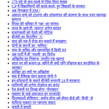
278 घंटे के बाद मलबे से जिंदा मिला शख्स
UP में शिक्षामित्रों की बल्ले-बल्ले, हुए शिक्षकों के बराबर!
अब गोरखपुर में IIM !
अकाल मृत्यु को टालना और लोकमंगल की कामना के साथ रुद्र महायज्ञ
सम्पन्न
विपक्ष की भूमिका में ‘पक्ष’ का सांसद
लालू के आते ही ‘तूफान’ बनेगा बवंडर
बजरंगबली को रेलवे की नोटिस
बीजेपी का विटामिन ‘A’
सपा की राह में रोड़ा बन सकते हैं ब्राह्मण!
योगी के सपनों का ‘सम्मिट’
सपा के सचिव और महासचिव में छिड़ी रार
अब पार्टी में ही ‘स्वामी’ का विरोध
अखिलेश का निशाना, तस्वीर एक बहाना
साल भर की बजाय छः महीने ही क्यों रहेंगे पाँचूराम बार काउंसिल के
अध्यक्ष?
आखिर डर क्यों गए अखिलेश
क्या है वैश्विक मंत्र बताया योगी ने
इन हथियारों के सहारे बीजेपी बनाएगी 24 में सरकार!
यात्रियों को लगेगा रोडवेज का करंट
रेल इंजनों पर लिखा होगा ‘गोरखपुर’
मुख्तार के भाई अफजाल हुए भाजपाई!
फिल्मवालों होशियार : बचना होगा धर्म सेंसर बोर्ड की ‘कैंची’ से
माफिया मुख्तार पर गहराता संकट
कुश्ती में कुश्ती