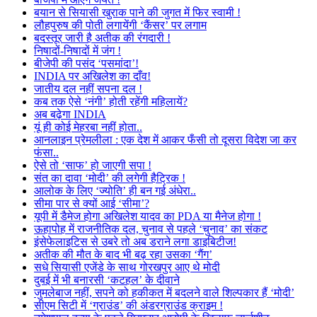
बयान से सियासी खुराक पाने की जुगत में फिर स्वामी !
लौहपुरुष की पोती लगायेंगी ‘कैंसर’ पर लगाम
बदस्तूर जारी है अतीक की रंगदारी !
निषादों-निषादों में जंग !
बीजेपी की पसंद ‘पसमांदा’!
INDIA पर अखिलेश का दाँव!
जातीय दल नहीं सपना दल !
कब तक ऐसे ‘नंगी’ होती रहेंगी महिलायें?
अब बढ़ेगा INDIA
यूं ही कोई मेहरबा नहीं होता..
आनलाइन प्रेमलीला : एक देश में आकर फँसी तो दूसरा विदेश जा कर
फंसा..
ऐसे तो ‘साफ’ हो जाएगी सपा !
संत का दावा ‘मोदी’ की लगेगी हैट्रिक !
आलोक के लिए ‘ज्योति’ ही बन गई अंधेरा..
सीमा पार से क्यों आई ‘सीमा’?
यूपी में डैमेज होगा अखिलेश यादव का PDA या मैनेज होगा !
ऊहापोह में राजनीतिक दल, चुनाव से पहले ‘चुनाव’ का संकट
इंसेफेलाइटिस से उबरे तो अब डराने लगा डाइबिटीज!
अतीक की मौत के बाद भी बढ़ रहा उसका ‘गैंग’
सधे सियासी एजेंडे के साथ गोरखपुर आए थे मोदी
दुबई में भी बनारसी ‘कटहल’ के दीवाने
जुमलेबाज नहीं, सपने को हकीकत में बदलने वाले शिल्पकार हैं ‘मोदी’
सीएम सिटी में ‘ग्राउंड’ की अंडरग्राउंड क्राइम !