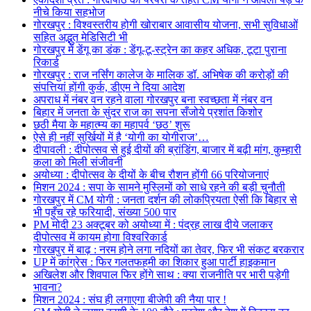
नीचे किया सहभोज
गोरखपुर : विश्वस्तरीय होगी खोराबार आवासीय योजना, सभी सुविधाओं
सहित अद्भुत मेडिसिटी भी
गोरखपुर में डेंगू का डंक : डेंगू-टू-स्ट्रेन का कहर अधिक, टूटा पुराना
रिकार्ड
गोरखपुर : राज नर्सिंग कालेज के मालिक डॉ. अभिषेक की करोड़ों की
संपत्तियां होंगी कुर्क, डीएम ने दिया आदेश
अपराध में नंबर वन रहने वाला गोरखपुर बना स्वच्छता में नंबर वन
बिहार में जनता के सुंदर राज का सपना सँजोये प्रशांत किशोर
छठी मैया के महात्म्य का महापर्व ‘छठ’ शुरू
ऐसे ही नहीं सुर्खियों में है ‘योगी का योगीराज’…
दीपावली : दीपोत्सव से हुई दीयों की ब्रांडिंग, बाजार में बढ़ी मांग, कुम्हारी
कला को मिली संजीवनी
अयोध्या : दीपोत्सव के दीयों के बीच रौशन होंगी 66 परियोजनाएं
मिशन 2024 : सपा के सामने मुस्लिमों को साधे रहने की बड़ी चुनौती
गोरखपुर में CM योगी : जनता दर्शन की लोकप्रियता ऐसी कि बिहार से
भी पहुँच रहे फरियादी, संख्या 500 पार
PM मोदी 23 अक्टूबर को अयोध्या में : पंद्रह लाख दीये जलाकर
दीपोत्सव में कायम होगा विश्वरिकार्ड
गोरखपुर में बाढ़ : नरम होने लगा नदियों का तेवर, फिर भी संकट बरकरार
UP में कांग्रेस : फिर गलतफहमी का शिकार हुआ पार्टी हाइकमान
अखिलेश और शिवपाल फिर होंगे साथ : क्या राजनीति पर भारी पड़ेगी
भावना?
मिशन 2024 : संघ ही लगाएगा बीजेपी की नैया पार !