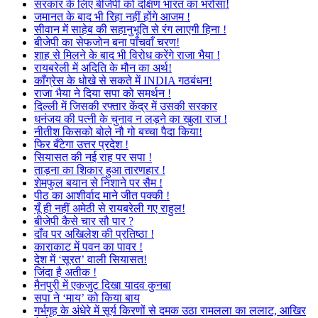
सरकार के लिए बीजेपी को दक्षिण भारत का भरोसा!
जमानत के बाद भी रिहा नहीं होंगे आजम !
सीवान में साहेब की सहानुभूति से रंग लाएगी हिना !
बीजेपी का सेफजोन बना पाँचवाँ चरण!
शाह से मिलने के बाद भी विरोध करेंगे राजा भैया !
रायबरेली में अदिति के मौन का अर्थ!
काँग्रेस के धोखे से सकते में INDIA गठबंधन!
राजा भैया ने दिया सपा को समर्थन !
दिल्ली में जिसकी रफ्तार केंद्र में उसकी सरकार
धनंजय की पत्नी के चुनाव न लड़ने का खुला राज !
नीतीश किसको बोले नौ गो बच्चा पैदा किया!
फिर बँटेगा उत्तर प्रदेश !
सियासत की नई राह पर सपा !
ताड़ना का शिकार हुआ तारणहार !
शेमफुल बयान से निशाने पर सैम !
पीठ का आशीर्वाद माने जीत पक्की !
यूँ ही नहीं अमेठी से रायबरेली गए राहुल!
बीजेपी कैसे चार सौ पार ?
दाँव पर अखिलेश की प्रतिष्ठा !
काराकाट में पवन का पावर !
देश में ‘सूरत’ वाली सियासत!
जिंदा है अतीक !
मैनपुरी में एकजुट दिखा यादव कुनबा
सपा ने ‘माय’ को किया बाय
गर्भगृह के अंधेरे में सूर्य किरणों से दमक उठा रामलला का ललाट, आखिर