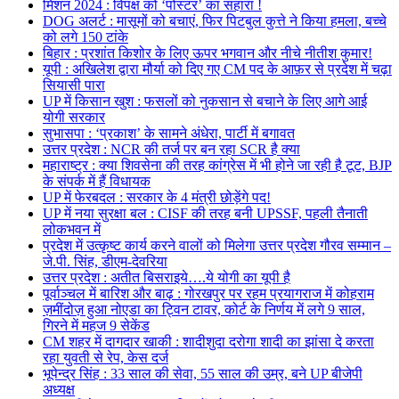
मिशन 2024 : विपक्ष को ‘पोस्टर’ का सहारा !
DOG अलर्ट : मासूमों को बचाएं, फिर पिटबुल कुत्ते ने किया हमला, बच्चे
को लगे 150 टांके
बिहार : प्रशांत किशोर के लिए ऊपर भगवान और नीचे नीतीश कुमार!
यूपी : अखिलेश द्वारा मौर्या को दिए गए CM पद के आफ़र से प्रदेश में चढ़ा
सियासी पारा
UP में किसान खुश : फसलों को नुकसान से बचाने के लिए आगे आई
योगी सरकार
सुभासपा : ‘प्रकाश’ के सामने अंधेरा, पार्टी में बगावत
उत्तर प्रदेश : NCR की तर्ज पर बन रहा SCR है क्या
महाराष्ट्र : क्या शिवसेना की तरह कांग्रेस में भी होने जा रही है टूट, BJP
के संपर्क में हैं विधायक
UP में फेरबदल : सरकार के 4 मंत्री छोड़ेंगे पद!
UP में नया सुरक्षा बल : CISF की तरह बनी UPSSF, पहली तैनाती
लोकभवन में
प्रदेश में उत्कृष्ट कार्य करने वालों को मिलेगा उत्तर प्रदेश गौरव सम्मान –
जे.पी. सिंह, डीएम-देवरिया
उत्तर प्रदेश : अतीत बिसराइये….ये योगी का यूपी है
पूर्वाञ्चल में बारिश और बाढ़ : गोरखपुर पर रहम प्रयागराज में कोहराम
ज़मींदोज़ हुआ नोएडा का ट्विन टावर, कोर्ट के निर्णय में लगे 9 साल,
गिरने में महज 9 सेकेंड
CM शहर में दागदार खाकी : शादीशुदा दरोगा शादी का झांसा दे करता
रहा युवती से रेप, केस दर्ज
भूपेन्द्र सिंह : 33 साल की सेवा, 55 साल की उम्र, बने UP बीजेपी
अध्यक्ष