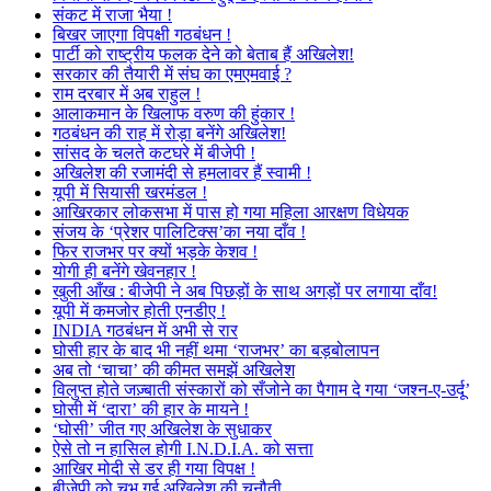
संकट में राजा भैया !
बिखर जाएगा विपक्षी गठबंधन !
पार्टी को राष्ट्रीय फलक देने को बेताब हैं अखिलेश!
सरकार की तैयारी में संघ का एमएमवाई ?
राम दरबार में अब राहुल !
आलाकमान के खिलाफ वरुण की हुंकार !
गठबंधन की राह में रोड़ा बनेंगे अखिलेश!
सांसद के चलते कटघरे में बीजेपी !
अखिलेश की रजामंदी से हमलावर हैं स्वामी !
यूपी में सियासी खरमंडल !
आखिरकार लोकसभा में पास हो गया महिला आरक्षण विधेयक
संजय के ‘प्रेशर पालिटिक्स’का नया दाँव !
फिर राजभर पर क्यों भड़के केशव !
योगी ही बनेंगे खेवनहार !
खुली आँख : बीजेपी ने अब पिछड़ों के साथ अगड़ों पर लगाया दाँव!
यूपी में कमजोर होती एनडीए !
INDIA गठबंधन में अभी से रार
घोसी हार के बाद भी नहीं थमा ‘राजभर’ का बड़बोलापन
अब तो ‘चाचा’ की कीमत समझें अखिलेश
विलुप्त होते जज़्बाती संस्कारों को सँजोने का पैगाम दे गया ‘जश्न-ए-उर्दू’
घोसी में ‘दारा’ की हार के मायने !
‘घोसी’ जीत गए अखिलेश के सुधाकर
ऐसे तो न हासिल होगी I.N.D.I.A. को सत्ता
आखिर मोदी से डर ही गया विपक्ष !
बीजेपी को चुभ गई अखिलेश की चुनौती