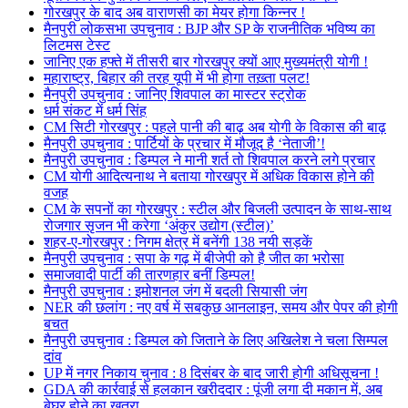
गोरखपुर के बाद अब वाराणसी का मेयर होगा किन्नर !
मैनपुरी लोकसभा उपचुनाव : BJP और SP के राजनीतिक भविष्य का
लिटमस टेस्ट
जानिए एक हफ्ते में तीसरी बार गोरखपुर क्यों आए मुख्यमंत्री योगी !
महाराष्ट्र, बिहार की तरह यूपी में भी होगा तख़्ता पलट!
मैनपुरी उपचुनाव : जानिए शिवपाल का मास्टर स्ट्रोक
धर्म संकट में धर्म सिंह
CM सिटी गोरखपुर : पहले पानी की बाढ़ अब योगी के विकास की बाढ़
मैनपुरी उपचुनाव : पार्टियों के प्रचार में मौजूद है ‘नेताजी’!
मैनपुरी उपचुनाव : डिम्पल ने मानी शर्त तो शिवपाल करने लगे प्रचार
CM योगी आदित्यनाथ ने बताया गोरखपुर में अधिक विकास होने की
वजह
CM के सपनों का गोरखपुर : स्टील और बिजली उत्पादन के साथ-साथ
रोजगार सृजन भी करेगा ‘अंकुर उद्योग (स्टील)’
शहर-ए-गोरखपुर : निगम क्षेत्र में बनेंगी 138 नयी सड़कें
मैनपुरी उपचुनाव : सपा के गढ़ में बीजेपी को है जीत का भरोसा
समाजवादी पार्टी की तारणहार बनीं डिम्पल!
मैनपुरी उपचुनाव : इमोशनल जंग में बदली सियासी जंग
NER की छलांग : नए वर्ष में सबकुछ आनलाइन, समय और पेपर की होगी
बचत
मैनपुरी उपचुनाव : डिम्पल को जिताने के लिए अखिलेश ने चला सिम्पल
दांव
UP में नगर निकाय चुनाव : 8 दिसंबर के बाद जारी होगी अधिसूचना !
GDA की कार्रवाई से हलकान खरीददार : पूंजी लगा दी मकान में, अब
बेघर होने का खतरा