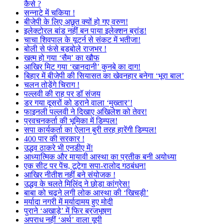
कैसे ?
सन्नाटे में चकिया !
बीजेपी के लिए अछूत क्यों हो गए वरुण!
इलेक्टोरल बांड नहीं बन पाया इलेक्शन ब्रांड!
चाचा शिवपाल के यूटर्न से संकट में भतीजा!
बोली से फंसे बड़बोले राजभर !
खत्म हो गया ‘सैम’ का खौफ
आखिर मिट गया ‘खानदानी’ कुनबे का दाग!
बिहार में बीजेपी की सियासत का खेवनहार बनेगा ‘भूरा बाल’
चलन तोड़ेंगे चिराग !
पल्लवी की राह पर डॉ संजय
डर गया दूसरों को डराने वाला ‘मुख्तार’!
फाइनली पल्लवी ने दिखाए अखिलेश को तेवर!
प्रवचनकर्ता की भूमिका में डिम्पल!
सपा कार्यकर्ता का ऐलान बुरी तरह हारेंगी डिम्पल!
400 पार की सरकार !
उद्धव ठाकरे भी एनडीए में!
आध्यात्मिक और मायावी आस्था का प्रतीक बनी अयोध्या
एक सीट पर पेंच, टूटेगा सपा-रालोद गठबंधन!
आखिर नीतीश नहीं बने संयोजक !
उद्धव के चलते मिलिंद ने छोड़ा कांग्रेस!
बाबा को चढ़ने लगी लोक आस्था की ‘खिचड़ी’
मर्यादा नगरी में मर्यादामय हुए मोदी
पुराने ‘अखाड़े’ में फिर ब्रजभूषण
अपराध नहीं ‘अर्थ’ वाला यूपी