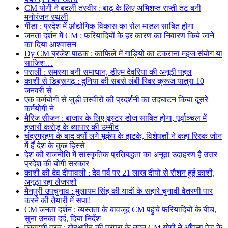
CM योगी ने बदली तस्वीर : बाढ़ के लिए अभिशप्त राप्ती तट बनी
मनोरंजन स्थली
गीडा : प्रदेश में औद्योगिक विकास का रोल माडल साबित होगा
जनता दर्शन में CM : फरियादियों के हर कारण का निवारण किये जाने
का दिया आश्वासन
Dy CM ब्रजेश पाठक : काफिले में गाड़ियों का टकराना महज संयोग या
साजिश…
पराली : समस्या बनी समाधान, डीएम देवरिया की अनूठी पहल
काशी से डिब्रूगढ़ : दुनिया की सबसे लंबी रिवर क्रूज यात्रा 10
जनवरी से
एक कर्मयोगी से जुड़ी तस्वीरों की प्रदर्शनी का उदघाटन किया दूसरे
कर्मयोगी ने
मैरिज सीजन : बाजार के लिए बूस्टर डोज साबित होगा, पूर्वाञ्चल में
हजारों करोड़ के व्यापार की उम्मीद
चंद्रग्रहण के बाद क्यों लगे भूकंप के झटके, विशेषज्ञों ने कहा रिस्क जोन
में हैं देश के कुछ हिस्से
देश की राजनीति में सांस्कृतिक प्रतिबद्धता का अनूठा उदाहरण है उत्तर
प्रदेश की योगी सरकार
काशी की देव दीपावली : देव पर्व पर 21 लाख दीयों से रौशन हुई काशी,
अनूठा रहा लेजरशो
मैनपुरी उपचुनाव : मुलायम सिंह की यादों के सहारे चुनावी वैतरणी पार
करने की तैयारी में सपा!
CM जनता दर्शन : व्यस्तता के बावजूद CM पहुंचे फरियादियों के बीच,
सुना उनका दर्द, दिया निर्देश
एकादशी व्रत : गोरक्षपीठ की परंपरा के तहत CM योगी ने आँवला पेड़ के