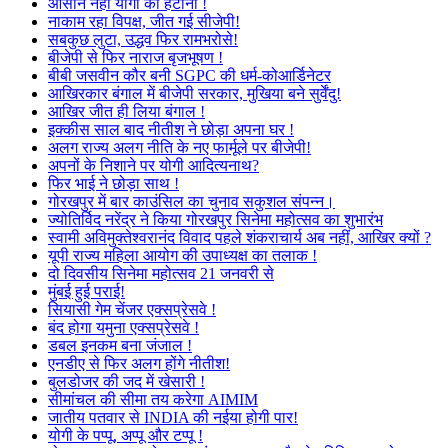
आसान नहीं योगी को हटाना !
नाकाम रहा विपक्ष, जीत गई सीजेपी!
सबकुछ लुटा, उद्धव फिर रामभरोसे!
बीजेपी से फिर नाराज बृजभूषण !
बीबी जसवीन कौर बनी SGPC की धर्म-कोआर्डिनेटर
आखिरकार बंगाल में बीजेपी सरकार, मुखिया बने सुर्वेंदु!
आखिर जीत ही लिया बंगाल !
इक्कीस साल बाद नीतीश ने छोड़ा अपना घर !
अलग राज्य अलग नीति के नए फार्मूले पर बीजेपी!
अपनों के निशाने पर योगी आदित्यनाथ?
फिर भाई ने छोड़ा साथ !
गोरखपुर में बार काउंसिल का चुनाव सकुशल संपन्न।
ज्योतिर्विद नरेंद्र ने किया गोरखपुर सिनेमा महोत्सव का शुभारंभ
स्वामी अविमुक्तेश्वरानंद विवाद पहले शंकराचार्य अब नहीं, आखिर क्यों ?
यूपी राज्य महिला आयोग की उपाध्यक्ष का तलाक !
दो दिवसीय सिनेमा महोत्सव 21 जनवरी से
मुंबई हुई पराई!
सियासी गेम चेंजर एक्सप्रेसवे !
बंद होगा यमुना एक्सप्रेसवे !
डबल इनकम बना जंजाल !
एनडीए से फिर अलग होंगे नीतीश!
बुलडोजर की जद में खेसारी !
सीमांचल की सीमा तय करेगा AIMIM
जातीय पतवार से INDIA की नईया होगी पार!
योगी के पप्पू, अप्पू और टप्पू !