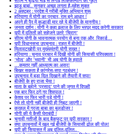
सीएम ने बुढ़िया माई से लगाई लोककल्याण की गुहार
झाड़ू बाबा.. सुनकर अच्छा लगता है-महेश शुक्ल
2 अक्टूबर : प्रदेश में गरीबी मुक्ति अभियान शुरू
हरियाणा में योगी का प्रचार, राम बने आधार !
अपने ही पैर में कुल्हाड़ी मार रहे ये बीजेपी के माननीय !
जनता दर्शन : योगी ने कहा इलाज के लिए भरपूर मदद करेगी सरकार
यूपी में दलितों को सहेजने उतरे ‘चिराग’
सीएम योगी के भावनात्मक प्रयोग से बना एक और रिकार्ड…
यूपी विधानसभा उपचुनाव : राहत में बीजेपी !
मिलावटखोरी पर मुख्यमंत्री योगी सख्त !
हरियाणा : चुनाव प्रचार में दिखी योगी की सियासी परिपक्वता !
‘भोलू’ और ‘भवानी’ भी अब योगी के हवाले
…कमतर नहीं आध्यात्म का असर!
बिखर सकता है कांग्रेस-सपा गठबंधन !
उपचुनाव में बड़ा दिल दिखाने की तैयारी में सपा!
बीजेपी के हुए राजा भैया !
माता के बहाने ‘प्रसाद’ पाने की जुगत में विपक्षी
एक बार फिर ठगे गए शिवपाल !
केशव पर फिर भारी पड़े योगी !
ऐसे तो योगी नहीं बीजेपी ही निबट जाएगी !
करहल में गरजा बाबा का बुलडोजर !
योगी की ये कैसी घेराबंदी !
चुनावी नतीजों के बाद बैकफुट पर यूपी सरकार !
क्या उपचुनावों में खुल गई बीजेपी के सियासी ढोल की पोल!
यूपी की सियासत में अब दलित-दलित..