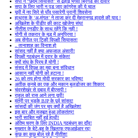
सपा ने “छद्म सियासत” से ढहाई भगवा ब्रिगेड की दीवार
सपा के लिए भारी न पड जाए कांग्रेस की ये चाल
यूपी में नए सिरे से पाँव पसारेगी पुरानी शिवसेना
हाथरस के ‘अ-मंगल’ ने ताजा कर दी मेहरानगढ़ हादसे की याद !
अखिलेश के पीडीए की काट खोजेगा संघ!
नीतीश एनडीए के साथ रहेंगे कि नही !
योगी से तकरार के मूड में अनुप्रिया !
अब सेंगोल पर टिकी विपक्षी सियासत!
.. तानाशाह का विनाश हो
सांसद नहीं है क्या अफजाल अंसारी!
विपक्षी गठबंधन में दरार के संकेत!
क्यों संघ के प्रिय है योगी !
संसद में विपक्ष का मुद्दा बना संविधान
आसान नहीं योगी को हटाना !
26 को तय होगा मोदी सरकार का भविष्य!
अतीक कुनबे का एक और मकान बुलडोजर का शिकार
चंद्रशेखर से दबाव में बीएसपी !
राहुल को रास आने लगा यूपी!
मंत्री पर भड़के BJP के पूर्व सांसद!
सांसदों की जंग पर चुप क्यों है अखिलेश!
इस बार और मजबूत हुआ लोकतंत्र!
भारी साबित नहीं हुई हाथी!
अंतिम चरण के लिए INDIA गठबंधन का दाँव!
मुख्तार के बेटे-बहू के खिलाफ एफआईआर रद्द!
कुछ का कुछ बोल रहे है नीतीश!