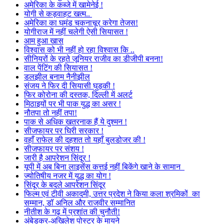
अमेरिका के कब्जे में खामेनेई !
योगी से कड़वाहट खत्म..
अमेरिका का घमंड चकनाचूर करेगा तेजस!
योगीराज में नहीं चलेगी ऐसी सियासत !
आम हुआ खास
विश्वास को भी नहीं हो रहा विश्वास कि ..
सीनियरों के रहते जूनियर राजीव का डीजीपी बनना!
वाल पेंटिंग की सियासत !
डलझील बनाम नैनीझील
संजय ने फिर दी सियासी घुड़की !
फिर कोरोना की दस्तक, दिल्ली में अलर्ट
मिठाइयों पर भी पाक युद्ध का असर !
नौतपा तो नहीं तपा!
पाक से अधिक खतरनाक हैं ये दुश्मन !
सीजफायर पर घिरी सरकार !
वहाँ राफेल की दहशत तो यहाँ बुलडोजर की !
सीजफायर पर संशय !
जारी है आपरेशन सिंदूर !
यूपी में अब बिना लाइसेंस कत्तई नहीं बिकेंगे खाने के सामान
ज्योतिषीय नजर में युद्ध का योग !
सिंदूर के बदले आपरेशन सिंदूर
फिल्म एवं टीवी अकादमी, उत्तर प्रदेश ने किया कला श्रमिकों का
सम्मान, डॉ अनिल और राजवीर सम्मानित
नीतीश के गढ़ में प्रशांत की चुनौती!
अंबेडकर-अखिलेश पोस्टर के मायने