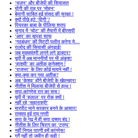
‘भजन’ और बीजेपी की सियासत
योगी की राह पर ‘मोहन’
बेमानी साबित हुई संसद की सुरक्षा !
क्यों पीछे हटे ‘योगी’?
पियरका बाबा के पीलिया श्राप
चुनाव में ‘चोट’ की तैयारी में बीएसपी
‘आप’ का सूपड़ा साफ
‘गठबंधन’ की मिट्टी पलीत करेगा ये…
रालोद की सियासी अंगड़ाई!
जब मुख्यमंत्री लगने लगे डाक्टर?
यूपी में अब माननीयों पर भी अंकुश!
‘हाशमी’ का अतीक कनेक्शन !
‘राजभर’ के लिए कोई मायने नहीं !
क्या-क्या कर गया अतीक?
अब ‘केशव’ होंगे बीजेपी के खेवनहार!
नीतीश ने मिलाया बीजेपी से हाथ !
सपा-कांग्रेस रार का सच !
यूपी में ‘हलाल’ पर रोक क्यों !
नहीं रहे ‘सहाराश्री’
मारपीट माने सरकार बनने के आसार!
राममय हुई राम नगरी
सपा के गढ़ में ही सपा दफ्तर बंद !
नीतीश के लिए चिराग का ‘ट्रम्प’
नहीं निगल पाएगी हमें कांग्रेस!
गुर्गे नहीं तो जमीन ही सही !