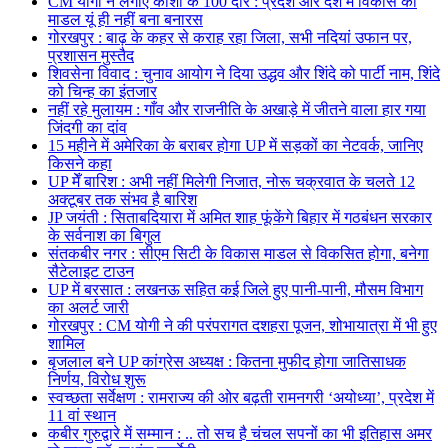
CM योगी ने लगाए काशी के 100 दौरे : प्रदेश और देश में विकास का
माडल यूं ही नहीं बना बनारस
गोरखपुर : बाढ़ के कहर से कराह रहा जिला, सभी नदियां उफान पर,
प्रशासन मुस्तैद
शिवसेना विवाद : चुनाव आयोग ने दिया उद्धव और शिंदे को पार्टी नाम, शिंदे
को चिन्ह का इंतजार
नहीं रहे मुलायम : गाँव और राजनीति के अखाड़े में जीतने वाला हार गया
जिंदगी का दांव
15 महीने में अमेरिका के बराबर होगा UP में सड़कों का नेटवर्क, जानिए
किसने कहा
UP मेँ बारिश : अभी नहीं मिलेगी निजात, नोरू चक्रवात के चलते 12
अक्टूबर तक संभव है बारिश
JP जयंती : सिताबदियारा में अमित शाह फूंकेंगे बिहार में गठबंधन सरकार
के सर्वनाश का बिगुल
संतकबीर नगर : सीएम सिटी के विकास माडल से विकसित होगा, बनेगा
सैटेलाइट टाउन
UP में बरसात : लखनऊ सहित कई जिले हुए पानी-पानी, मौसम विभाग
का अलर्ट जारी
गोरखपुर : CM योगी ने की परंपरागत दशहरा पूजन, शोभायात्रा में भी हुए
शामिल
बृजलाल बने UP कांग्रेस अध्यक्ष : कितना मुफीद होगा जातिसाधक
निर्णय, विरोध शुरू
स्वच्छता सर्वेक्षण : रामराज्य की ओर बढ़ती रामनगरी ‘अयोध्या’, प्रदेश में
11 वां स्थान
कबीर गुरुद्वारे में सम्मान : .. तो सच है चंचल सपनों का भी इतिहास अमर