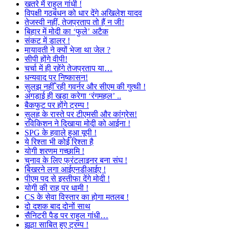
खतरे में राहुल गांधी !
विपक्षी गठबंधन को धार देंगे अखिलेश यादव
तेजस्वी नहीं, तेजप्रताप तो हैं न जी!
बिहार में मोदी का ‘फुले’ अटैक
संकट में डालर !
मायावती ने क्यों भेजा था जेल ?
सीपी होंगे वीपी!
चर्चा में ही रहेंगे तेजप्रताप या…
धन्यवाद पर निष्कासन!
सुलझ नहीँ रही गवर्नर और सीएम की गुत्थी !
अंगड़ाई ही खड़ा करेगा ‘रंगमहल’ ..
बैकफुट पर होंगे ट्रम्प !
सुलह के रास्ते पर टीएमसी और कांग्रेस!
रविकिशन ने दिखाया मोदी को आईना !
SPG के हवाले हुआ यूपी !
ये रिश्ता भी कोई रिश्ता है
योगी शरणम गच्छामि !
चुनाव के लिए फ्रंटलाइनर बना संघ !
बिखरने लगा आईएनडीआईए !
पीएम पद से इस्तीफा देंगे मोदी !
योगी की राह पर धामी !
CS के सेवा विस्तार का होगा मतलब !
दो दशक बाद दोनों साथ
सैनिटरी पैड पर राहुल गांधी…
झूठा साबित हुए ट्रम्प !