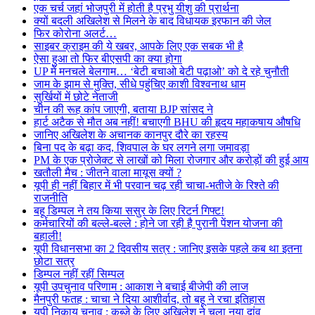
एक चर्च जहां भोजपुरी में होती है प्रभु यीशु की प्रार्थना
क्यों बदली अखिलेश से मिलने के बाद विधायक इरफान की जेल
फिर कोरोना अलर्ट…
साइबर क्राइम की ये खबर, आपके लिए एक सबक भी है
ऐसा हुआ तो फिर बीएसपी का क्या होगा
UP में मनचले बेलगाम… ‘बेटी बचाओ बेटी पढ़ाओ’ को दे रहे चुनौती
जाम के झाम से मुक्ति, सीधे पहुंचिए काशी विश्वनाथ धाम
सुर्खियों में छोटे नेताजी
चीन की रूह कांप जाएगी, बताया BJP सांसद ने
हार्ट अटैक से मौत अब नहीं! बचाएगी BHU की हृदय महाकषाय औषधि
जानिए अखिलेश के अचानक कानपुर दौरे का रहस्य
बिना पद के बढ़ा कद, शिवपाल के घर लगने लगा जमावड़ा
PM के एक प्रोजेक्ट से लाखों को मिला रोजगार और करोड़ों की हुई आय
खतौली मैच : जीतने वाला मायूस क्यों ?
यूपी ही नहीं बिहार में भी परवान चढ़ रही चाचा-भतीजे के रिश्ते की
राजनीति
बहू डिम्पल ने तय किया ससुर के लिए रिटर्न गिफ्ट!
कर्मचारियों की बल्ले-बल्ले : होने जा रही है पुरानी पेंशन योजना की
बहाली!
यूपी विधानसभा का 2 दिवसीय सत्र : जानिए इसके पहले कब था इतना
छोटा सत्र
डिम्पल नहीं रहीं सिम्पल
यूपी उपचुनाव परिणाम : आकाश ने बचाई बीजेपी की लाज
मैनपुरी फतह : चाचा ने दिया आशीर्वाद, तो बहू ने रचा इतिहास
यूपी निकाय चुनाव : कब्जे के लिए अखिलेश ने चला नया दांव