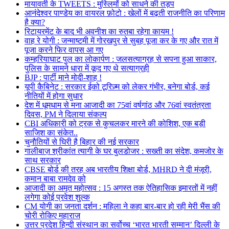
मायावती के TWEETS : मुस्लिमों को साधने की तड़प
आनंदेश्वर पाण्डेय का वायरल फ़ोटो : खेलों में बढ़ती राजनीति का परिणाम
है क्या?
रिटायरमेंट के बाद भी अवनीश का रुतबा रहेगा कायम !
वाह रे योगी : जन्माष्टमी में गोरखपुर से सुबह पूजा कर के गए और रात में
पूजा करने फिर वापस आ गए
कम्हरियाघाट पुल का लोकार्पण : जलसत्याग्रह से सपना हुआ साकार,
पुलिस के सामने धारा में कूद गए थे सत्याग्रही
BJP : पार्टी माने मोदी-शाह !
यूपी कैबिनेट : सरकार ईको टूरिज़्म को लेकर गंभीर, बनेगा बोर्ड, कई
नीतियों में होगा सुधार
देश में धूमधाम से मना आजादी का 75वां वर्षगांठ और 76वां स्वतंत्रता
दिवस, PM ने दिलाया संकल्प
CBI अधिकारी को ट्रक से कुचलकर मारने की कोशिश, एक बड़ी
साजिश का संकेत..
चुनौतियों से घिरी है बिहार की नई सरकार
गालीबाज़ श्रीकांत त्यागी के घर बुलडोजर : सख्ती का संदेश, कमजोर के
साथ सरकार
CBSE बोर्ड की तरह अब भारतीय शिक्षा बोर्ड, MHRD ने दी मंजूरी,
कमान बाबा रामदेव को
आजादी का अमृत महोत्सव : 15 अगस्त तक ऐतिहासिक इमारतों में नहीं
लगेगा कोई प्रवेश शुल्क
CM योगी का जनता दर्शन : महिला ने कहा बार-बार हो रही मेरी भैंस की
चोरी रोकिए महाराज
उत्तर प्रदेश हिन्दी संस्थान का सर्वोच्च ‘भारत भारती सम्मान’ दिल्ली के