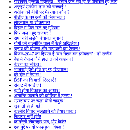
गोरखपुर पुस्तक महोत्सव : ‘पंडान जल रहा है’ से परिचित हुए लोग
अज़हर उगलेगा डान की सच्चाई !
अतीक की बीबी पर मेहरबान कौन ?
पीडीए के नए अर्थ की सियासत !
लोकपाल या शौकपाल!
बिहार में फिर छले गए मुस्लिम
फिर अलग हुए राजभर !
सपा नहीं लड़ेगी पंचायत चुनाव!
योगी की बाल्मीकि चाल में फंसे अखिलेश !
चुनाव की घोषणा और मायावती का ऐलान !
विजन-2047 का हिस्सा है ‘वन नेशन वन इलैक्शन’ : डॉ राजीव
देश में नेपाल जैसे हालात की आशंका !
केशव का संकेत !
भाजपाई होते-होते रह गए शिवपाल!
बुरे दौर में नेपाल !
BSP का सियासी रिस्टार्ट!
संकट में एनडीए !
कृषि होगा विकास का आधार!
अशान्ति फैलाने की कोशिश में ट्रम्प !
भ्रष्टाचार पर चला योगी चाबुक !
चूक तो हो ही गई !
कश्मीर विवाद सुलझाने को तैयार पाक !
रिटायर नहीं होंगे!
कांग्रेसी खेवनहार पप्पू और केके!
एक मुद्दे पर दो फाड़ हुआ विपक्ष !