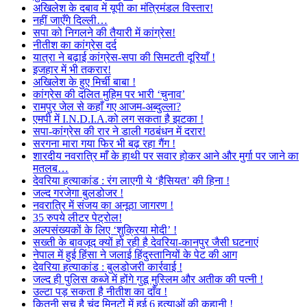
अखिलेश के दबाव में यूपी का मंत्रिमंडल विस्तार!
नहीं जाएँगे दिल्ली…
सपा को निगलने की तैयारी में कांग्रेस!
नीतीश का कांग्रेस दर्द
यात्रा ने बढ़ाई कांग्रेस-सपा की सिमटती दूरियाँ !
इजहार में भी तकरार!
अखिलेश के हुए मिर्ची बाबा !
कांग्रेस की दलित मुहिम पर भारी ‘चुनाव’
रामपुर जेल से कहाँ गए आजम-अब्दुल्ला?
एमपी में I.N.D.I.A.को लग सकता है झटका !
सपा-कांग्रेस की रार ने डाली गठबंधन में दरार!
सरगना मारा गया फिर भी बढ़ रहा गैंग !
शारदीय नवरात्रि माँ के हाथी पर सवार होकर आने और मुर्गा पर जाने का
मतलब…
देवरिया हत्याकांड : रंग लाएगी ये ‘हैसियत’ की हिना !
जल्द गरजेगा बुलडोजर !
नवरात्रि में संजय का अनूठा जागरण !
35 रुपये लीटर पेट्रोल!
अल्पसंख्यकों के लिए ‘शुक्रिया मोदी’ !
सख्ती के बावजूद क्यों हो रही है देवरिया-कानपुर जैसी घटनाएं
नेपाल में हुई हिंसा ने जलाई हिंदुस्तानियों के पेट की आग
देवरिया हत्याकांड : बुलडोजरी कार्रवाई !
जल्द ही पुलिस कब्जे में होंगे गुडू मुस्लिम और अतीक की पत्नी !
उल्टा पड़ सकता है नीतीश का दाँव !
कितनी सच है चंद मिनटों में हुई 6 हत्याओं की कहानी !