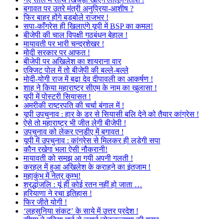
बगावत पर उतरे मंत्री अनुप्रिया-आशीष ?
फिर बाहर होंगे बड़बोले राजभर !
सपा-काँग्रेस ही खिलाएंगे यूपी में BSP का कमल!
बीजेपी की चाल विपक्षी गठबंधन बेहाल !
मायावती पर भारी चन्द्रशेखर !
मोदी सरकार पर आफत !
बीजेपी पर अखिलेश का शायराना वार
एक्जिट पोल में तो बीजेपी की बल्ले-बल्ले
मोदी-योगी राज में बढ़ा देव दीपावली का आकर्षण !
शाह ने किया महाराष्ट्र सीएम के नाम का खुलासा !
यूपी में पोस्टरी सियासत !
अमरीकी राष्ट्रपति की चर्चा बंगाल में !
यूपी उपचुनाव : हार के डर से सियासी बलि देने को तैयार कांग्रेस !
ऐसे तो महाराष्ट्र भी जीत लेगी बीजेपी !
उपचुनाव को लेकर एनडीए में बगावत !
यूपी में उपचुनाव : कांग्रेस से मिलकर ही लड़ेगी सपा
कौन रखेगा भला ऐसी नौकरानी!
मायावती को समझ आ गयी अपनी गलती !
करहल में हुआ अखिलेश के कराहने का इंतजाम !
महाकुंभ में नेत्र कुम्भ!
श्रद्धांजलि : यूं ही कोई रतन नहीं हो जाता …
हरियाणा ने रचा इतिहास !
फिर जीते योगी !
‘लहसुनिया संकट’ के साये में उत्तर प्रदेश !