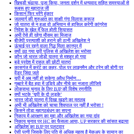
खिचड़ी चढ़ाया, पूजा किया, जनता दर्शन में धन्यवाद सहित समस्याओं से
रूबरू हुए महाराज जी
किसान फिर भरेंगे हुंकार
जलमार्ग की शुरुआत का साक्षी गंगा विलास क्रूज
जो यात्रा से न हुआ वो अभियान से हासिल करेगी कांग्रेस
निवेश के खेल में फेल होती सियासत
अभी ऐसे ही रहेगा मौसम का मिजाज
बीजेपी प्रत्याशी को हराने की ठानी अखिलेश ने
ऊंचाई पर रहने वाला गिद्ध मिला कानपुर में
क्यों उठ गया यूपी पुलिस से अखिलेश का भरोसा
कौन जो भारत जोड़ो यात्रा से मशहूर हो गया
बड़े प्रदेश में राहुल की छोटी यात्रा
कासगंज में करंट का कहर, पोल पर लाइनमैन और ट्रेन की बोगी पर
वेंडर जिंदा जले
यूपी में अब नहीं हो सकेगा अवैध निर्माण…
गुब्बारे में बैठ हवा में उड़िये और नीचे का नजारा लीजिये
लोकसभा चुनाव के लिए BJP की विशेष रणनीति
क्यों भटके ‘यूपी के दो लड़के’
भारत जोड़ो यात्रा में दिखा खडगे का मतलब
अभी भी अखिलेश को चाचा शिवपाल पर नहीं है भरोसा !
किसने तोड़ा महागठबंधन का सपना
निकाय में आरक्षण का मुद्दा और अखिलेश का नया दांव
निकाय चुनाव पर HC का फैसला आया, UP सरकार की सांसत बढ़ाया
अखिलेश का BJP पर पलटवार
ऐसी पत्नी जिसके लिए पति से अधिक महत्व है मेकअप के सामान का