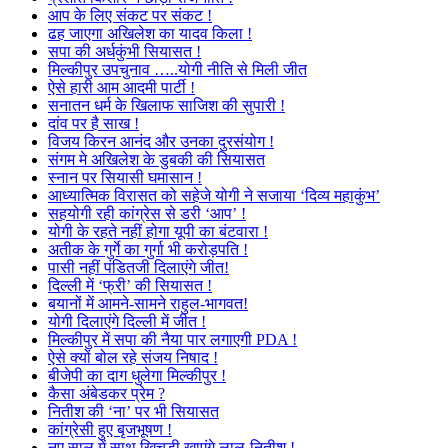
आप के लिए संकट पर संकट !
ढह जाएगा अखिलेश का यादव किला !
सपा की अर्धकुंभी सियासत !
मिल्कीपुर उपचुनाव …..योगी नीति से मिली जीत
ऐसे हारी आम आदमी पार्टी !
सनातन धर्म के खिलाफ साजिश की सुपारी !
दांव पर है साख !
विजय किरन आनंद और उनका दुरसंयोग !
संगम मे अखिलेश के डुबकी की सियासत
स्नान पर सियासी घमासान !
आध्यात्मिक विरासत को सहेजे योगी ने सजाया ‘दिव्य महाकुंभ’
सहयोगी रही कांग्रेस से डरी ‘आप’ !
योगी के रहते नहीं होगा यूपी का बंटवारा !
अतीक के गुर्गे का गुर्गा भी करोड़पति !
पासी नहीं पंडितजी दिलाएंगे जीत!
दिल्ली में ‘फ्री’ की सियासत !
बयानों में आमने-सामने राहुल-भागवत!
योगी दिलाएंगे दिल्ली में जीत !
मिल्कीपुर में सपा की नैया पार लगाएगी PDA !
ऐसे क्यों बोल रहे संजय निषाद !
बीजेपी का दाग धुलेगा मिल्कीपुर !
कैसा अंबेडकर प्रेम ?
नितीश की ‘ना’ पर भी सियासत
कांग्रेसी हुए बृजभूषण !
नए साल में साथ खिचड़ी खाएंगे लालू-नितीश !