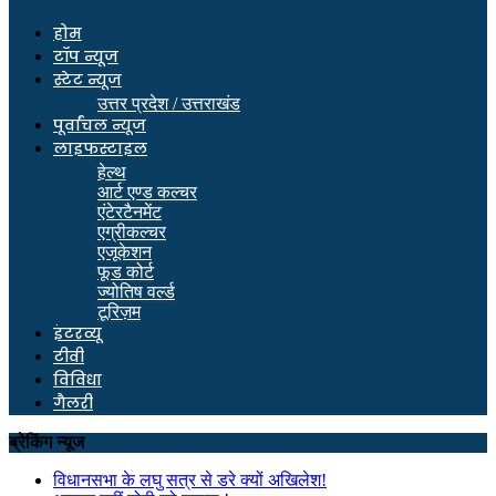
होम
टॉप न्यूज
स्टेट न्यूज
उत्तर प्रदेश / उत्तराखंड
पूर्वांचल न्यूज
लाइफस्टाइल
हेल्थ
आर्ट एण्ड कल्चर
एंटेरटैनमेंट
एग्रीकल्चर
एजूकेशन
फूड कोर्ट
ज्योतिष वर्ल्ड
टूरिज़म
इंटरव्यू
टीवी
विविधा
गैलरी
ब्रेकिंग न्यूज
विधानसभा के लघु सत्र से डरे क्यों अखिलेश!