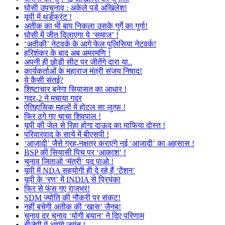
घोसी उपचुनाव : अकेले पड़े अखिलेश!
यूपी में थर्डफ्रंट !
अतीक का भी बाप निकला उसके गुर्गे का गुर्गा!
घोसी में जीत दिलाएगा ये ‘समाज’ !
‘अतीकी’ नेटवर्क के आगे फेल पुलिसिया नेटवर्क!
हरिशंकर के बाद अब अमरमणि !
अपनी ही छोड़ी सीट पर जीतेंगे दारा या..
कार्यकर्ताओं के महाराज मंत्री संजय निषाद!
ये कैसी संतई?
शिष्टाचार बनेगा सियासत का आधार !
गदर-2 ने मचाया गदर
ऐतिहासिक महलों में होटल सा लुत्फ !
फिर ठगे गए चाचा शिवपाल !
यूपी की जेल से रिहा होगा दाऊद का माफिया दोस्त !
परिवारवाद के साये में बीएसपी !
‘आजादी’ जैसे ग्रह-नक्षत्र कराएंगे नई ‘आजादी’ का अहसास !
BSP की सियासी पिच पर ‘आकाश’ !
चुनाव जिताओ ‘मंत्री’ पद पाओ !
यूपी में NDA सहयोगी ही दे रहे हैं ‘टेंशन’
यूपी के ‘रण’ में INDIA से प्रियंका
फिर से फंस गए राजभर!
SDM ज्योति की नौकरी पर संकट!
नहीं बचेगी अतीक की ‘खास’ जैनब!
चुनाव दर चुनाव ‘योगी बयान’ ने दिए परिणाम
बीजेपी में आएंगे जयंत !