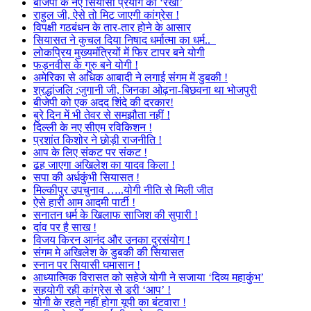
बीजेपी के नए सियासी प्रयोग की ‘रेखा’
राहुल जी, ऐसे तो मिट जाएगी कांग्रेस !
विपक्षी गठबंधन के तार-तार होने के आसार
सियासत ने कुचल दिया निषाद धर्मात्मा का धर्म..
लोकप्रिय मुख्यमंत्रियों में फिर टापर बने योगी
फड़नवीस के गुरु बने योगी !
अमेरिका से अधिक आबादी ने लगाई संगम में डुबकी !
श्रद्धांजलि :जुगानी जी, जिनका ओढ़ना-बिछवना था भोजपुरी
बीजेपी को एक अदद शिंदे की दरकार!
बुरे दिन में भी तेवर से समझौता नहीं !
दिल्ली के नए सीएम रविकिशन !
प्रशांत किशोर ने छोड़ी राजनीति !
आप के लिए संकट पर संकट !
ढह जाएगा अखिलेश का यादव किला !
सपा की अर्धकुंभी सियासत !
मिल्कीपुर उपचुनाव …..योगी नीति से मिली जीत
ऐसे हारी आम आदमी पार्टी !
सनातन धर्म के खिलाफ साजिश की सुपारी !
दांव पर है साख !
विजय किरन आनंद और उनका दुरसंयोग !
संगम मे अखिलेश के डुबकी की सियासत
स्नान पर सियासी घमासान !
आध्यात्मिक विरासत को सहेजे योगी ने सजाया ‘दिव्य महाकुंभ’
सहयोगी रही कांग्रेस से डरी ‘आप’ !
योगी के रहते नहीं होगा यूपी का बंटवारा !