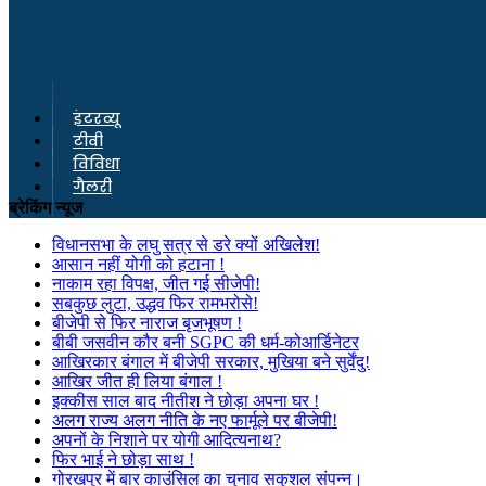
इंटरव्यू
टीवी
विविधा
गैलरी
ब्रेकिंग न्यूज
विधानसभा के लघु सत्र से डरे क्यों अखिलेश!
आसान नहीं योगी को हटाना !
नाकाम रहा विपक्ष, जीत गई सीजेपी!
सबकुछ लुटा, उद्धव फिर रामभरोसे!
बीजेपी से फिर नाराज बृजभूषण !
बीबी जसवीन कौर बनी SGPC की धर्म-कोआर्डिनेटर
आखिरकार बंगाल में बीजेपी सरकार, मुखिया बने सुर्वेंदु!
आखिर जीत ही लिया बंगाल !
इक्कीस साल बाद नीतीश ने छोड़ा अपना घर !
अलग राज्य अलग नीति के नए फार्मूले पर बीजेपी!
अपनों के निशाने पर योगी आदित्यनाथ?
फिर भाई ने छोड़ा साथ !
गोरखपुर में बार काउंसिल का चुनाव सकुशल संपन्न।