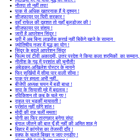
नौतपा तो नहीं तपा!
पाक से अधिक खतरनाक हैं ये दुश्मन !
सीजफायर पर घिरी सरकार !
वहाँ राफेल की दहशत तो यहाँ बुलडोजर की !
सीजफायर पर संशय !
जारी है आपरेशन सिंदूर !
यूपी में अब बिना लाइसेंस कत्तई नहीं बिकेंगे खाने के सामान
ज्योतिषीय नजर में युद्ध का योग !
सिंदूर के बदले आपरेशन सिंदूर
फिल्म एवं टीवी अकादमी, उत्तर प्रदेश ने किया कला श्रमिकों का सम्मा
नीतीश के गढ़ में प्रशांत की चुनौती!
अंबेडकर-अखिलेश पोस्टर के मायने
फिर सुर्खियों में सीमा पार वाली सीमा !
पाक पर हमला अभी नहीं..
बीजेपी अध्यक्ष चयन में बड़ी बाधा !
सपा के सियासी मुद्दे में बदलाव !
रविकिशन तो कब के चले गए !
राहुल पर भड़कीं मायावती !
प्रशांत नहीं रहेंगे शांत !
मोदी की राह चलीं ममता!
योगी का फिर तारणहार बनेगा संघ!
बंगाल जीतने की बात यूँ ही नहीं की अमित शाह ने
बिहार में कांग्रेस का तेजस्वी दाँव !
वक्फ के चलते बिखर न जाए एनडीए !