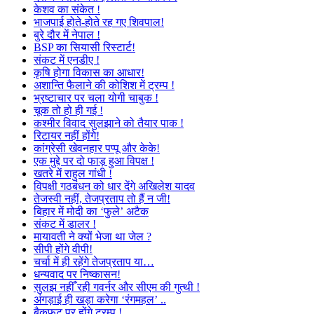
केशव का संकेत !
भाजपाई होते-होते रह गए शिवपाल!
बुरे दौर में नेपाल !
BSP का सियासी रिस्टार्ट!
संकट में एनडीए !
कृषि होगा विकास का आधार!
अशान्ति फैलाने की कोशिश में ट्रम्प !
भ्रष्टाचार पर चला योगी चाबुक !
चूक तो हो ही गई !
कश्मीर विवाद सुलझाने को तैयार पाक !
रिटायर नहीं होंगे!
कांग्रेसी खेवनहार पप्पू और केके!
एक मुद्दे पर दो फाड़ हुआ विपक्ष !
खतरे में राहुल गांधी !
विपक्षी गठबंधन को धार देंगे अखिलेश यादव
तेजस्वी नहीं, तेजप्रताप तो हैं न जी!
बिहार में मोदी का ‘फुले’ अटैक
संकट में डालर !
मायावती ने क्यों भेजा था जेल ?
सीपी होंगे वीपी!
चर्चा में ही रहेंगे तेजप्रताप या…
धन्यवाद पर निष्कासन!
सुलझ नहीँ रही गवर्नर और सीएम की गुत्थी !
अंगड़ाई ही खड़ा करेगा ‘रंगमहल’ ..
बैकफुट पर होंगे ट्रम्प !