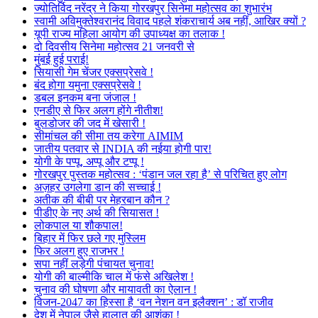
ज्योतिर्विद नरेंद्र ने किया गोरखपुर सिनेमा महोत्सव का शुभारंभ
स्वामी अविमुक्तेश्वरानंद विवाद पहले शंकराचार्य अब नहीं, आखिर क्यों ?
यूपी राज्य महिला आयोग की उपाध्यक्ष का तलाक !
दो दिवसीय सिनेमा महोत्सव 21 जनवरी से
मुंबई हुई पराई!
सियासी गेम चेंजर एक्सप्रेसवे !
बंद होगा यमुना एक्सप्रेसवे !
डबल इनकम बना जंजाल !
एनडीए से फिर अलग होंगे नीतीश!
बुलडोजर की जद में खेसारी !
सीमांचल की सीमा तय करेगा AIMIM
जातीय पतवार से INDIA की नईया होगी पार!
योगी के पप्पू, अप्पू और टप्पू !
गोरखपुर पुस्तक महोत्सव : ‘पंडान जल रहा है’ से परिचित हुए लोग
अज़हर उगलेगा डान की सच्चाई !
अतीक की बीबी पर मेहरबान कौन ?
पीडीए के नए अर्थ की सियासत !
लोकपाल या शौकपाल!
बिहार में फिर छले गए मुस्लिम
फिर अलग हुए राजभर !
सपा नहीं लड़ेगी पंचायत चुनाव!
योगी की बाल्मीकि चाल में फंसे अखिलेश !
चुनाव की घोषणा और मायावती का ऐलान !
विजन-2047 का हिस्सा है ‘वन नेशन वन इलैक्शन’ : डॉ राजीव
देश में नेपाल जैसे हालात की आशंका !