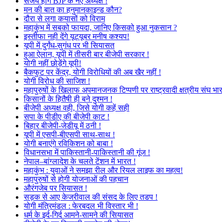
संजय होंगे BJP के नए अध्यक्ष !
मन की बात का हनुमानकाइन्ड कौन?
दौरा से लगा कयासों को विराम
महाकुंभ में सबको फायदा, जानिए किसको हुआ नुकसान ?
इस्तीफा नही देंगे यूट्यूबर मनीष कश्यप!
यूपी में दुर्गंध-सुगंध पर भी सियासत
हुआ ऐलान, यूपी में तीसरी बार बीजेपी सरकार !
योगी नहीं छोड़ेंगे यूपी!
बैकफुट पर केंद्र, योगी विरोधियों की अब खैर नहीं !
योगी विरोध की साजिश !
महापुरुषों के खिलाफ अपमानजनक टिप्पणी पर राष्ट्रवादी क्षत्रीय संघ भा
किसानों के हितैषी ही बने दुश्मन !
बीजेपी अध्यक्ष वही, जिसे योगी कहें सही
सपा के पीडीए की बीजेपी काट !
बिहार बीजेपी-जेडीयू में ठनी !
यूपी में एसपी-बीएसपी साथ-साथ !
योगी बनाएंगे रविकिशन को बाबा !
विधानसभा में पाकिस्तानी-पाकिस्तानी की गूंज !
नेपाल–बांग्लादेश के चलते टेंशन में भारत !
महाकुंभ : युवाओं ने समझा रील और रियल लाइफ का महत्व!
महापुरुषों से होगी योजनाओं की पहचान
औरंगजेब पर सियासत !
सड़क से आए केजरीवाल की संसद के लिए तडप !
योगी मंत्रिमंडल : फेरबदल भी विस्तार भी !
धर्म के इर्द-गिर्द आमने-सामने की सियासत