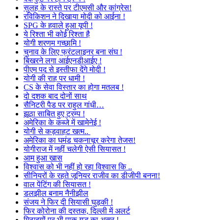
सुलह के रास्ते पर टीएमसी और कांग्रेस!
रविकिशन ने दिखाया मोदी को आईना !
SPG के हवाले हुआ यूपी !
ये रिश्ता भी कोई रिश्ता है
योगी शरणम गच्छामि !
चुनाव के लिए फ्रंटलाइनर बना संघ !
बिखरने लगा आईएनडीआईए !
पीएम पद से इस्तीफा देंगे मोदी !
योगी की राह पर धामी !
CS के सेवा विस्तार का होगा मतलब !
दो दशक बाद दोनों साथ
सैनिटरी पैड पर राहुल गांधी…
झूठा साबित हुए ट्रम्प !
अमेरिका के कब्जे में खामेनेई !
योगी से कड़वाहट खत्म..
अमेरिका का घमंड चकनाचूर करेगा तेजस!
योगीराज में नहीं चलेगी ऐसी सियासत !
आम हुआ खास
विश्वास को भी नहीं हो रहा विश्वास कि ..
सीनियरों के रहते जूनियर राजीव का डीजीपी बनना!
वाल पेंटिंग की सियासत !
डलझील बनाम नैनीझील
संजय ने फिर दी सियासी घुड़की !
फिर कोरोना की दस्तक, दिल्ली में अलर्ट
मिठाइयों पर भी पाक युद्ध का असर !