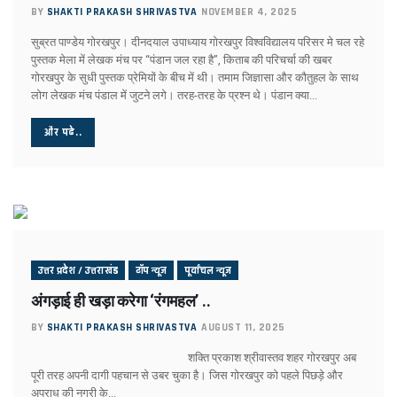
BY
SHAKTI PRAKASH SHRIVASTVA
NOVEMBER 4, 2025
अंबेडकर-अखिलेश पोस्टर के मायने
फिर सुर्खियों में सीमा पार वाली सीमा !
सुब्रत पाण्डेय गोरखपुर। दीनदयाल उपाध्याय गोरखपुर विश्वविद्यालय परिसर मे चल रहे
पाक पर हमला अभी नहीं..
पुस्तक मेला में लेखक मंच पर “पंडान जल रहा है”, किताब की परिचर्चा की खबर
बीजेपी अध्यक्ष चयन में बड़ी बाधा !
गोरखपुर के सुधी पुस्तक प्रेमियों के बीच में थी। तमाम जिज्ञासा और कौतुहल के साथ
सपा के सियासी मुद्दे में बदलाव !
लोग लेखक मंच पंडाल में जुटने लगे। तरह-तरह के प्रश्न थे। पंडान क्या...
रविकिशन तो कब के चले गए !
राहुल पर भड़कीं मायावती !
और पढे..
प्रशांत नहीं रहेंगे शांत !
मोदी की राह चलीं ममता!
योगी का फिर तारणहार बनेगा संघ!
बंगाल जीतने की बात यूँ ही नहीं की अमित शाह ने
बिहार में कांग्रेस का तेजस्वी दाँव !
वक्फ के चलते बिखर न जाए एनडीए !
संजय होंगे BJP के नए अध्यक्ष !
उत्तर प्रदेश / उत्तराखंड
टॉप न्यूज
पूर्वांचल न्यूज
मन की बात का हनुमानकाइन्ड कौन?
अंगड़ाई ही खड़ा करेगा ‘रंगमहल’ ..
दौरा से लगा कयासों को विराम
महाकुंभ में सबको फायदा, जानिए किसको हुआ नुकसान ?
BY
SHAKTI PRAKASH SHRIVASTVA
AUGUST 11, 2025
इस्तीफा नही देंगे यूट्यूबर मनीष कश्यप!
शक्ति प्रकाश श्रीवास्तव शहर गोरखपुर अब
यूपी में दुर्गंध-सुगंध पर भी सियासत
पूरी तरह अपनी दागी पहचान से उबर चुका है। जिस गोरखपुर को पहले पिछड़े और
हुआ ऐलान, यूपी में तीसरी बार बीजेपी सरकार !
अपराध की नगरी के...