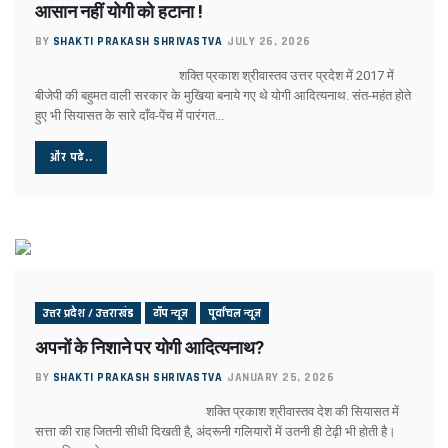
मुंबई हुई पराई!
आसान नहीं योगी को हटाना !
सियासी गेम चेंजर एक्सप्रेसवे !
BY
SHAKTI PRAKASH SHRIVASTVA
JULY 26, 2026
बंद होगा यमुना एक्सप्रेसवे !
डबल इनकम बना जंजाल !
शक्ति प्रकाश श्रीवास्तव उत्तर प्रदेश में 2017 में
एनडीए से फिर अलग होंगे नीतीश!
बीजेपी की बहुमत वाली सरकार के मुखिया बनाये गए थे योगी आदित्यनाथ. संत-महंत होते
बुलडोजर की जद में खेसारी !
हुए भी सियासत के सारे दाँव-पेंच में पारंगत...
सीमांचल की सीमा तय करेगा AIMIM
और पढे..
जातीय पतवार से INDIA की नईया होगी पार!
योगी के पप्पू, अप्पू और टप्पू !
गोरखपुर पुस्तक महोत्सव : ‘पंडान जल रहा है’ से परिचित हुए लोग
अज़हर उगलेगा डान की सच्चाई !
अतीक की बीबी पर मेहरबान कौन ?
पीडीए के नए अर्थ की सियासत !
लोकपाल या शौकपाल!
बिहार में फिर छले गए मुस्लिम
उत्तर प्रदेश / उत्तराखंड
टॉप न्यूज
पूर्वांचल न्यूज
फिर अलग हुए राजभर !
अपनों के निशाने पर योगी आदित्यनाथ?
सपा नहीं लड़ेगी पंचायत चुनाव!
BY
SHAKTI PRAKASH SHRIVASTVA
JANUARY 25, 2026
योगी की बाल्मीकि चाल में फंसे अखिलेश !
चुनाव की घोषणा और मायावती का ऐलान !
शक्ति प्रकाश श्रीवास्तव देश की सियासत में
विजन-2047 का हिस्सा है ‘वन नेशन वन इलैक्शन’ : डॉ राजीव
सत्ता की राह जितनी सीधी दिखती है, अंदरूनी गलियारों में उतनी ही टेढ़ी भी होती है।
देश में नेपाल जैसे हालात की आशंका !