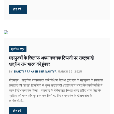
योगी नहीं छोड़ेंगे यूपी!
बैकफुट पर केंद्र, योगी विरोधियों की अब खैर नहीं !
और पढे..
योगी विरोध की साजिश !
महापुरुषों के खिलाफ अपमानजनक टिप्पणी पर राष्ट्रवादी क्षत्रीय संघ भारत की 
किसानों के हितैषी ही बने दुश्मन !
बीजेपी अध्यक्ष वही, जिसे योगी कहें सही
सपा के पीडीए की बीजेपी काट !
बिहार बीजेपी-जेडीयू में ठनी !
यूपी में एसपी-बीएसपी साथ-साथ !
पूर्वांचल न्यूज
योगी बनाएंगे रविकिशन को बाबा !
महापुरुषों के खिलाफ अपमानजनक टिप्पणी पर राष्ट्रवादी
विधानसभा में पाकिस्तानी-पाकिस्तानी की गूंज !
क्षत्रीय संघ भारत की हुंकार
नेपाल–बांग्लादेश के चलते टेंशन में भारत !
महाकुंभ : युवाओं ने समझा रील और रियल लाइफ का महत्व!
BY
SHAKTI PRAKASH SHRIVASTVA
MARCH 23, 2025
महापुरुषों से होगी योजनाओं की पहचान
गोरखपुर। संकुचित मानसिकता वाले विक्षिप्त नेताओं द्वारा देश के महापुरुषों के खिलाफ
औरंगजेब पर सियासत !
लगातार की जा रही टिप्पणियों से क्षुब्ध राष्ट्रवादी क्षत्रीय संघ भारत के कार्यकर्ताओं ने
सड़क से आए केजरीवाल की संसद के लिए तडप !
आज विरोध प्रदर्शन किया। महानगर के बेतियाहाता स्थित अमर शहीद भगत सिंह के
योगी मंत्रिमंडल : फेरबदल भी विस्तार भी !
प्रतिमा को नमन और पुष्पार्पण कर किये गए विरोध प्रदर्शन के दौरान संघ के
धर्म के इर्द-गिर्द आमने-सामने की सियासत
कार्यकर्ताओं...
बीजेपी के नए सियासी प्रयोग की ‘रेखा’
राहुल जी, ऐसे तो मिट जाएगी कांग्रेस !
और पढे..