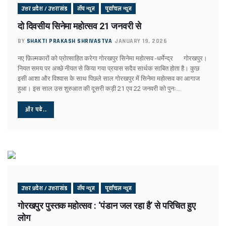
अमेरिका का घमंड चकनाचूर करेगा तेजस!
उत्तर प्रदेश / उत्तराखंड
टॉप न्यूज
पूर्वांचल न्यूज
योगीराज में नहीं चलेगी ऐसी सियासत !
आम हुआ खास
दो दिवसीय सिनेमा महोत्सव 21 जनवरी से
विश्वास को भी नहीं हो रहा विश्वास कि ..
BY
SHAKTI PRAKASH SHRIVASTVA
JANUARY 19, 2026
सीनियरों के रहते जूनियर राजीव का डीजीपी बनना!
वाल पेंटिंग की सियासत !
नए फ़िल्मकारों को प्रोत्साहित करेगा गोरखपुर सिनेमा महोत्सव -धर्मेन्द्र गोरखपुर।
डलझील बनाम नैनीझील
नियत समय पर अच्छे नीयत से किया गया प्रयास सदैव सार्थक साबित होता है। कुछ
इसी आशा और विश्वास के साथ पिछले साल गोरखपुर में सिनेमा महोत्सव का आगाज
संजय ने फिर दी सियासी घुड़की !
हुआ। इस साल उस शुरुआत की दूसरी कड़ी 21 एव 22 जनवरी को पुनः...
फिर कोरोना की दस्तक, दिल्ली में अलर्ट
मिठाइयों पर भी पाक युद्ध का असर !
और पढे..
नौतपा तो नहीं तपा!
पाक से अधिक खतरनाक हैं ये दुश्मन !
सीजफायर पर घिरी सरकार !
वहाँ राफेल की दहशत तो यहाँ बुलडोजर की !
सीजफायर पर संशय !
जारी है आपरेशन सिंदूर !
यूपी में अब बिना लाइसेंस कत्तई नहीं बिकेंगे खाने के सामान
उत्तर प्रदेश / उत्तराखंड
टॉप न्यूज
पूर्वांचल न्यूज
ज्योतिषीय नजर में युद्ध का योग !
सिंदूर के बदले आपरेशन सिंदूर
गोरखपुर पुस्तक महोत्सव : ‘पंडान जल रहा है’ से परिचित हुए
फिल्म एवं टीवी अकादमी, उत्तर प्रदेश ने किया कला श्रमिकों का सम्मान, डॉ
लोग
नीतीश के गढ़ में प्रशांत की चुनौती!