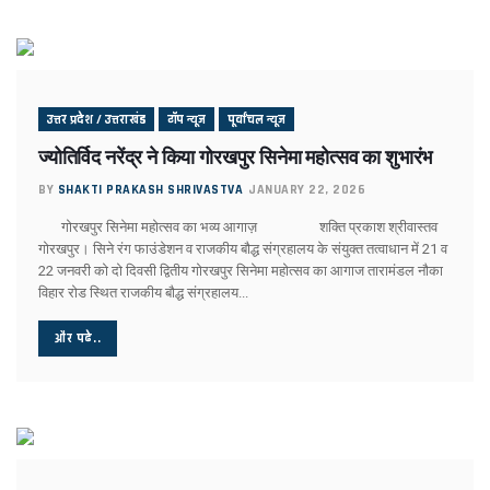
चर्चा में ही रहेंगे तेजप्रताप या…
धन्यवाद पर निष्कासन!
सुलझ नहीँ रही गवर्नर और सीएम की गुत्थी !
अंगड़ाई ही खड़ा करेगा ‘रंगमहल’ ..
बैकफुट पर होंगे ट्रम्प !
उत्तर प्रदेश / उत्तराखंड
टॉप न्यूज
पूर्वांचल न्यूज
सुलह के रास्ते पर टीएमसी और कांग्रेस!
ज्योतिर्विद नरेंद्र ने किया गोरखपुर सिनेमा महोत्सव का शुभारंभ
रविकिशन ने दिखाया मोदी को आईना !
SPG के हवाले हुआ यूपी !
BY
SHAKTI PRAKASH SHRIVASTVA
JANUARY 22, 2026
ये रिश्ता भी कोई रिश्ता है
गोरखपुर सिनेमा महोत्सव का भव्य आगाज़ शक्ति प्रकाश श्रीवास्तव
योगी शरणम गच्छामि !
गोरखपुर। सिने रंग फाउंडेशन व राजकीय बौद्ध संग्रहालय के संयुक्त तत्वाधान में 21 व
चुनाव के लिए फ्रंटलाइनर बना संघ !
22 जनवरी को दो दिवसी द्वितीय गोरखपुर सिनेमा महोत्सव का आगाज तारामंडल नौका
बिखरने लगा आईएनडीआईए !
विहार रोड स्थित राजकीय बौद्ध संग्रहालय...
पीएम पद से इस्तीफा देंगे मोदी !
योगी की राह पर धामी !
और पढे..
CS के सेवा विस्तार का होगा मतलब !
दो दशक बाद दोनों साथ
सैनिटरी पैड पर राहुल गांधी…
झूठा साबित हुए ट्रम्प !
अमेरिका के कब्जे में खामेनेई !
योगी से कड़वाहट खत्म..