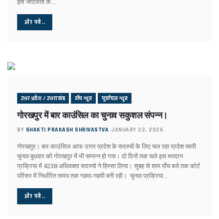
इस जटिलता के...
केशव का संकेत !
भाजपाई होते-होते रह गए शिवपाल!
और पढे..
बुरे दौर में नेपाल !
BSP का सियासी रिस्टार्ट!
संकट में एनडीए !
कृषि होगा विकास का आधार!
अशान्ति फैलाने की कोशिश में ट्रम्प !
भ्रष्टाचार पर चला योगी चाबुक !
चूक तो हो ही गई !
उत्तर प्रदेश / उत्तराखंड
टॉप न्यूज
पूर्वांचल न्यूज
कश्मीर विवाद सुलझाने को तैयार पाक !
गोरखपुर में बार काउंसिल का चुनाव सकुशल संपन्न।
रिटायर नहीं होंगे!
कांग्रेसी खेवनहार पप्पू और केके!
BY
SHAKTI PRAKASH SHRIVASTVA
JANUARY 22, 2026
एक मुद्दे पर दो फाड़ हुआ विपक्ष !
गोरखपुर। बार काउंसिल आफ उत्तर प्रदेश के सदस्यों के लिए चल रहा प्रदेश व्यापी
खतरे में राहुल गांधी !
चुनाव बुधवार को गोरखपुर में भी सम्पन्न हो गया। दो दिनों तक चले इस मतदान
विपक्षी गठबंधन को धार देंगे अखिलेश यादव
प्रक्रिया में 4238 अधिवक्ता सदस्यो ने हिस्सा लिया। सुबह से शाम पाँच बजे तक कोर्ट
तेजस्वी नहीं, तेजप्रताप तो हैं न जी!
परिसर में निर्धारित समय तक गहमा-गहमी बनी रही। चुनाव प्रक्रिया...
बिहार में मोदी का ‘फुले’ अटैक
संकट में डालर !
और पढे..
मायावती ने क्यों भेजा था जेल ?
सीपी होंगे वीपी!