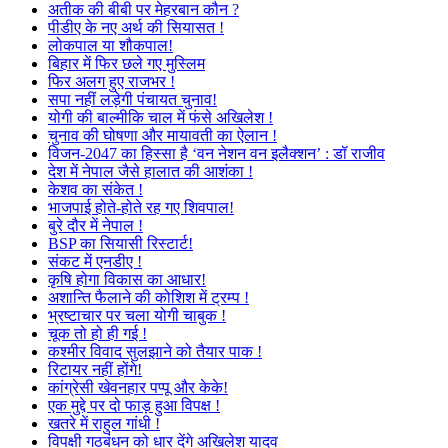
अतीक की बीबी पर मेहरबान कौन ?
पीडीए के नए अर्थ की सियासत !
लोकपाल या शौकपाल!
बिहार में फिर छले गए मुस्लिम
फिर अलग हुए राजभर !
सपा नहीं लड़ेगी पंचायत चुनाव!
योगी की बाल्मीकि चाल में फंसे अखिलेश !
चुनाव की घोषणा और मायावती का ऐलान !
विजन-2047 का हिस्सा है ‘वन नेशन वन इलैक्शन’ : डॉ राजीव
देश में नेपाल जैसे हालात की आशंका !
केशव का संकेत !
भाजपाई होते-होते रह गए शिवपाल!
बुरे दौर में नेपाल !
BSP का सियासी रिस्टार्ट!
संकट में एनडीए !
कृषि होगा विकास का आधार!
अशान्ति फैलाने की कोशिश में ट्रम्प !
भ्रष्टाचार पर चला योगी चाबुक !
चूक तो हो ही गई !
कश्मीर विवाद सुलझाने को तैयार पाक !
रिटायर नहीं होंगे!
कांग्रेसी खेवनहार पप्पू और केके!
एक मुद्दे पर दो फाड़ हुआ विपक्ष !
खतरे में राहुल गांधी !
विपक्षी गठबंधन को धार देंगे अखिलेश यादव