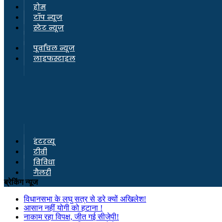
होम
टॉप न्यूज
स्टेट न्यूज
पूर्वांचल न्यूज
लाइफस्टाइल
इंटरव्यू
टीवी
विविधा
गैलरी
ब्रेकिंग न्यूज
विधानसभा के लघु सत्र से डरे क्यों अखिलेश!
आसान नहीं योगी को हटाना !
नाकाम रहा विपक्ष, जीत गई सीजेपी!