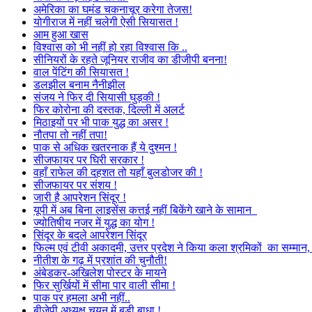
अमेरिका का घमंड चकनाचूर करेगा तेजस!
योगीराज में नहीं चलेगी ऐसी सियासत !
आम हुआ खास
विश्वास को भी नहीं हो रहा विश्वास कि ..
सीनियरों के रहते जूनियर राजीव का डीजीपी बनना!
वाल पेंटिंग की सियासत !
डलझील बनाम नैनीझील
संजय ने फिर दी सियासी घुड़की !
फिर कोरोना की दस्तक, दिल्ली में अलर्ट
मिठाइयों पर भी पाक युद्ध का असर !
नौतपा तो नहीं तपा!
पाक से अधिक खतरनाक हैं ये दुश्मन !
सीजफायर पर घिरी सरकार !
वहाँ राफेल की दहशत तो यहाँ बुलडोजर की !
सीजफायर पर संशय !
जारी है आपरेशन सिंदूर !
यूपी में अब बिना लाइसेंस कत्तई नहीं बिकेंगे खाने के सामान
ज्योतिषीय नजर में युद्ध का योग !
सिंदूर के बदले आपरेशन सिंदूर
फिल्म एवं टीवी अकादमी, उत्तर प्रदेश ने किया कला श्रमिकों का सम्मा
नीतीश के गढ़ में प्रशांत की चुनौती!
अंबेडकर-अखिलेश पोस्टर के मायने
फिर सुर्खियों में सीमा पार वाली सीमा !
पाक पर हमला अभी नहीं..
बीजेपी अध्यक्ष चयन में बड़ी बाधा !