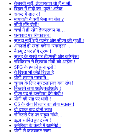
तेजस्वी नहीं, तेजप्रताप तो हैं न जी!
बिहार में मोदी का ‘फुले’ अटैक
संकट में डालर !
मायावती ने क्यों भेजा था जेल ?
सीपी होंगे वीपी!
चर्चा में ही रहेंगे तेजप्रताप या…
धन्यवाद पर निष्कासन!
सुलझ नहीँ रही गवर्नर और सीएम की गुत्थी !
अंगड़ाई ही खड़ा करेगा ‘रंगमहल’ ..
बैकफुट पर होंगे ट्रम्प !
सुलह के रास्ते पर टीएमसी और कांग्रेस!
रविकिशन ने दिखाया मोदी को आईना !
SPG के हवाले हुआ यूपी !
ये रिश्ता भी कोई रिश्ता है
योगी शरणम गच्छामि !
चुनाव के लिए फ्रंटलाइनर बना संघ !
बिखरने लगा आईएनडीआईए !
पीएम पद से इस्तीफा देंगे मोदी !
योगी की राह पर धामी !
CS के सेवा विस्तार का होगा मतलब !
दो दशक बाद दोनों साथ
सैनिटरी पैड पर राहुल गांधी…
झूठा साबित हुए ट्रम्प !
अमेरिका के कब्जे में खामेनेई !
योगी से कड़वाहट खत्म..