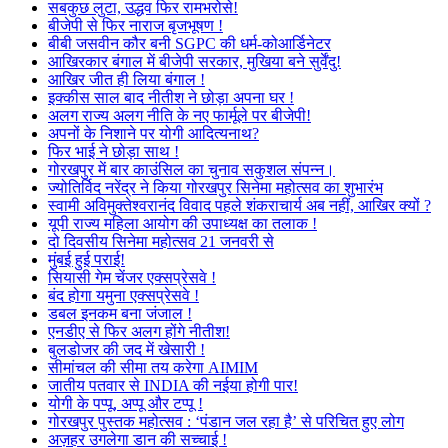
सबकुछ लुटा, उद्धव फिर रामभरोसे!
बीजेपी से फिर नाराज बृजभूषण !
बीबी जसवीन कौर बनी SGPC की धर्म-कोआर्डिनेटर
आखिरकार बंगाल में बीजेपी सरकार, मुखिया बने सुर्वेंदु!
आखिर जीत ही लिया बंगाल !
इक्कीस साल बाद नीतीश ने छोड़ा अपना घर !
अलग राज्य अलग नीति के नए फार्मूले पर बीजेपी!
अपनों के निशाने पर योगी आदित्यनाथ?
फिर भाई ने छोड़ा साथ !
गोरखपुर में बार काउंसिल का चुनाव सकुशल संपन्न।
ज्योतिर्विद नरेंद्र ने किया गोरखपुर सिनेमा महोत्सव का शुभारंभ
स्वामी अविमुक्तेश्वरानंद विवाद पहले शंकराचार्य अब नहीं, आखिर क्यों ?
यूपी राज्य महिला आयोग की उपाध्यक्ष का तलाक !
दो दिवसीय सिनेमा महोत्सव 21 जनवरी से
मुंबई हुई पराई!
सियासी गेम चेंजर एक्सप्रेसवे !
बंद होगा यमुना एक्सप्रेसवे !
डबल इनकम बना जंजाल !
एनडीए से फिर अलग होंगे नीतीश!
बुलडोजर की जद में खेसारी !
सीमांचल की सीमा तय करेगा AIMIM
जातीय पतवार से INDIA की नईया होगी पार!
योगी के पप्पू, अप्पू और टप्पू !
गोरखपुर पुस्तक महोत्सव : ‘पंडान जल रहा है’ से परिचित हुए लोग
अज़हर उगलेगा डान की सच्चाई !