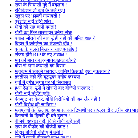
सपा के सियासी मुद्दे में बदलाव !
रविकिशन तो कब के चले गए !
राहुल पर भड़कीं मायावती !
प्रशांत नहीं रहेंगे शांत !
मोदी की राह चलीं ममता!
योगी का फिर तारणहार बनेगा संघ!
बंगाल जीतने की बात यूँ ही नहीं की अमित शाह ने
बिहार में कांग्रेस का तेजस्वी दाँव !
वक्फ के चलते बिखर न जाए एनडीए !
संजय होंगे BJP के नए अध्यक्ष !
मन की बात का हनुमानकाइन्ड कौन?
दौरा से लगा कयासों को विराम
महाकुंभ में सबको फायदा, जानिए किसको हुआ नुकसान ?
इस्तीफा नही देंगे यूट्यूबर मनीष कश्यप!
यूपी में दुर्गंध-सुगंध पर भी सियासत
हुआ ऐलान, यूपी में तीसरी बार बीजेपी सरकार !
योगी नहीं छोड़ेंगे यूपी!
बैकफुट पर केंद्र, योगी विरोधियों की अब खैर नहीं !
योगी विरोध की साजिश !
महापुरुषों के खिलाफ अपमानजनक टिप्पणी पर राष्ट्रवादी क्षत्रीय संघ भा
किसानों के हितैषी ही बने दुश्मन !
बीजेपी अध्यक्ष वही, जिसे योगी कहें सही
सपा के पीडीए की बीजेपी काट !
बिहार बीजेपी-जेडीयू में ठनी !
यूपी में एसपी-बीएसपी साथ-साथ !