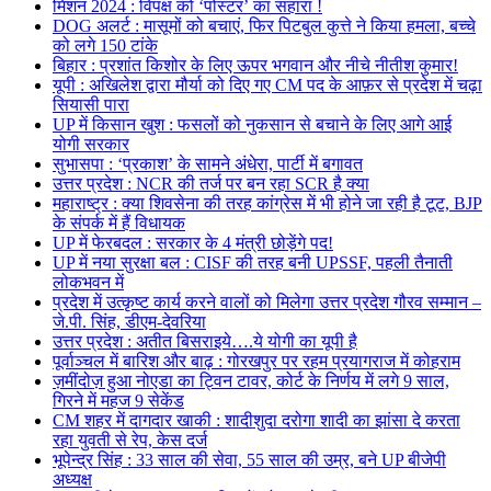
मिशन 2024 : विपक्ष को ‘पोस्टर’ का सहारा !
DOG अलर्ट : मासूमों को बचाएं, फिर पिटबुल कुत्ते ने किया हमला, बच्चे
को लगे 150 टांके
बिहार : प्रशांत किशोर के लिए ऊपर भगवान और नीचे नीतीश कुमार!
यूपी : अखिलेश द्वारा मौर्या को दिए गए CM पद के आफ़र से प्रदेश में चढ़ा
सियासी पारा
UP में किसान खुश : फसलों को नुकसान से बचाने के लिए आगे आई
योगी सरकार
सुभासपा : ‘प्रकाश’ के सामने अंधेरा, पार्टी में बगावत
उत्तर प्रदेश : NCR की तर्ज पर बन रहा SCR है क्या
महाराष्ट्र : क्या शिवसेना की तरह कांग्रेस में भी होने जा रही है टूट, BJP
के संपर्क में हैं विधायक
UP में फेरबदल : सरकार के 4 मंत्री छोड़ेंगे पद!
UP में नया सुरक्षा बल : CISF की तरह बनी UPSSF, पहली तैनाती
लोकभवन में
प्रदेश में उत्कृष्ट कार्य करने वालों को मिलेगा उत्तर प्रदेश गौरव सम्मान –
जे.पी. सिंह, डीएम-देवरिया
उत्तर प्रदेश : अतीत बिसराइये….ये योगी का यूपी है
पूर्वाञ्चल में बारिश और बाढ़ : गोरखपुर पर रहम प्रयागराज में कोहराम
ज़मींदोज़ हुआ नोएडा का ट्विन टावर, कोर्ट के निर्णय में लगे 9 साल,
गिरने में महज 9 सेकेंड
CM शहर में दागदार खाकी : शादीशुदा दरोगा शादी का झांसा दे करता
रहा युवती से रेप, केस दर्ज
भूपेन्द्र सिंह : 33 साल की सेवा, 55 साल की उम्र, बने UP बीजेपी
अध्यक्ष