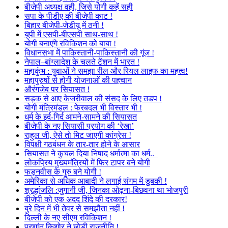
बीजेपी अध्यक्ष वही, जिसे योगी कहें सही
सपा के पीडीए की बीजेपी काट !
बिहार बीजेपी-जेडीयू में ठनी !
यूपी में एसपी-बीएसपी साथ-साथ !
योगी बनाएंगे रविकिशन को बाबा !
विधानसभा में पाकिस्तानी-पाकिस्तानी की गूंज !
नेपाल–बांग्लादेश के चलते टेंशन में भारत !
महाकुंभ : युवाओं ने समझा रील और रियल लाइफ का महत्व!
महापुरुषों से होगी योजनाओं की पहचान
औरंगजेब पर सियासत !
सड़क से आए केजरीवाल की संसद के लिए तडप !
योगी मंत्रिमंडल : फेरबदल भी विस्तार भी !
धर्म के इर्द-गिर्द आमने-सामने की सियासत
बीजेपी के नए सियासी प्रयोग की ‘रेखा’
राहुल जी, ऐसे तो मिट जाएगी कांग्रेस !
विपक्षी गठबंधन के तार-तार होने के आसार
सियासत ने कुचल दिया निषाद धर्मात्मा का धर्म..
लोकप्रिय मुख्यमंत्रियों में फिर टापर बने योगी
फड़नवीस के गुरु बने योगी !
अमेरिका से अधिक आबादी ने लगाई संगम में डुबकी !
श्रद्धांजलि :जुगानी जी, जिनका ओढ़ना-बिछवना था भोजपुरी
बीजेपी को एक अदद शिंदे की दरकार!
बुरे दिन में भी तेवर से समझौता नहीं !
दिल्ली के नए सीएम रविकिशन !
प्रशांत किशोर ने छोड़ी राजनीति !