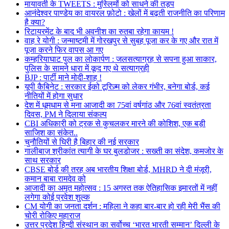
मायावती के TWEETS : मुस्लिमों को साधने की तड़प
आनंदेश्वर पाण्डेय का वायरल फ़ोटो : खेलों में बढ़ती राजनीति का परिणाम
है क्या?
रिटायरमेंट के बाद भी अवनीश का रुतबा रहेगा कायम !
वाह रे योगी : जन्माष्टमी में गोरखपुर से सुबह पूजा कर के गए और रात में
पूजा करने फिर वापस आ गए
कम्हरियाघाट पुल का लोकार्पण : जलसत्याग्रह से सपना हुआ साकार,
पुलिस के सामने धारा में कूद गए थे सत्याग्रही
BJP : पार्टी माने मोदी-शाह !
यूपी कैबिनेट : सरकार ईको टूरिज़्म को लेकर गंभीर, बनेगा बोर्ड, कई
नीतियों में होगा सुधार
देश में धूमधाम से मना आजादी का 75वां वर्षगांठ और 76वां स्वतंत्रता
दिवस, PM ने दिलाया संकल्प
CBI अधिकारी को ट्रक से कुचलकर मारने की कोशिश, एक बड़ी
साजिश का संकेत..
चुनौतियों से घिरी है बिहार की नई सरकार
गालीबाज़ श्रीकांत त्यागी के घर बुलडोजर : सख्ती का संदेश, कमजोर के
साथ सरकार
CBSE बोर्ड की तरह अब भारतीय शिक्षा बोर्ड, MHRD ने दी मंजूरी,
कमान बाबा रामदेव को
आजादी का अमृत महोत्सव : 15 अगस्त तक ऐतिहासिक इमारतों में नहीं
लगेगा कोई प्रवेश शुल्क
CM योगी का जनता दर्शन : महिला ने कहा बार-बार हो रही मेरी भैंस की
चोरी रोकिए महाराज
उत्तर प्रदेश हिन्दी संस्थान का सर्वोच्च ‘भारत भारती सम्मान’ दिल्ली के