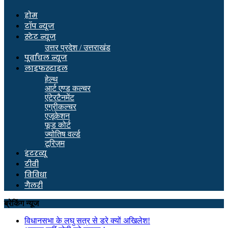
होम
टॉप न्यूज
स्टेट न्यूज
उत्तर प्रदेश / उत्तराखंड
पूर्वांचल न्यूज
लाइफस्टाइल
हेल्थ
आर्ट एण्ड कल्चर
एंटेरटैनमेंट
एग्रीकल्चर
एजूकेशन
फूड कोर्ट
ज्योतिष वर्ल्ड
टूरिज़म
इंटरव्यू
टीवी
विविधा
गैलरी
ब्रेकिंग न्यूज
विधानसभा के लघु सत्र से डरे क्यों अखिलेश!