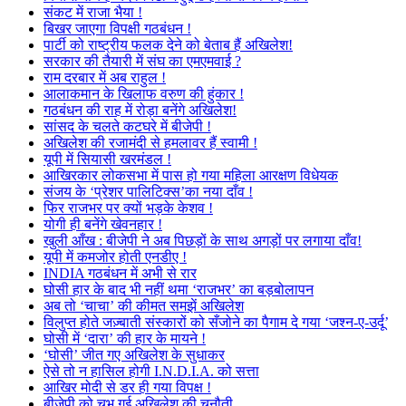
संकट में राजा भैया !
बिखर जाएगा विपक्षी गठबंधन !
पार्टी को राष्ट्रीय फलक देने को बेताब हैं अखिलेश!
सरकार की तैयारी में संघ का एमएमवाई ?
राम दरबार में अब राहुल !
आलाकमान के खिलाफ वरुण की हुंकार !
गठबंधन की राह में रोड़ा बनेंगे अखिलेश!
सांसद के चलते कटघरे में बीजेपी !
अखिलेश की रजामंदी से हमलावर हैं स्वामी !
यूपी में सियासी खरमंडल !
आखिरकार लोकसभा में पास हो गया महिला आरक्षण विधेयक
संजय के ‘प्रेशर पालिटिक्स’का नया दाँव !
फिर राजभर पर क्यों भड़के केशव !
योगी ही बनेंगे खेवनहार !
खुली आँख : बीजेपी ने अब पिछड़ों के साथ अगड़ों पर लगाया दाँव!
यूपी में कमजोर होती एनडीए !
INDIA गठबंधन में अभी से रार
घोसी हार के बाद भी नहीं थमा ‘राजभर’ का बड़बोलापन
अब तो ‘चाचा’ की कीमत समझें अखिलेश
विलुप्त होते जज़्बाती संस्कारों को सँजोने का पैगाम दे गया ‘जश्न-ए-उर्दू’
घोसी में ‘दारा’ की हार के मायने !
‘घोसी’ जीत गए अखिलेश के सुधाकर
ऐसे तो न हासिल होगी I.N.D.I.A. को सत्ता
आखिर मोदी से डर ही गया विपक्ष !
बीजेपी को चुभ गई अखिलेश की चुनौती