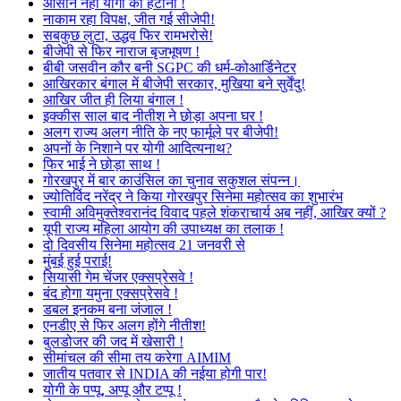
आसान नहीं योगी को हटाना !
नाकाम रहा विपक्ष, जीत गई सीजेपी!
सबकुछ लुटा, उद्धव फिर रामभरोसे!
बीजेपी से फिर नाराज बृजभूषण !
बीबी जसवीन कौर बनी SGPC की धर्म-कोआर्डिनेटर
आखिरकार बंगाल में बीजेपी सरकार, मुखिया बने सुर्वेंदु!
आखिर जीत ही लिया बंगाल !
इक्कीस साल बाद नीतीश ने छोड़ा अपना घर !
अलग राज्य अलग नीति के नए फार्मूले पर बीजेपी!
अपनों के निशाने पर योगी आदित्यनाथ?
फिर भाई ने छोड़ा साथ !
गोरखपुर में बार काउंसिल का चुनाव सकुशल संपन्न।
ज्योतिर्विद नरेंद्र ने किया गोरखपुर सिनेमा महोत्सव का शुभारंभ
स्वामी अविमुक्तेश्वरानंद विवाद पहले शंकराचार्य अब नहीं, आखिर क्यों ?
यूपी राज्य महिला आयोग की उपाध्यक्ष का तलाक !
दो दिवसीय सिनेमा महोत्सव 21 जनवरी से
मुंबई हुई पराई!
सियासी गेम चेंजर एक्सप्रेसवे !
बंद होगा यमुना एक्सप्रेसवे !
डबल इनकम बना जंजाल !
एनडीए से फिर अलग होंगे नीतीश!
बुलडोजर की जद में खेसारी !
सीमांचल की सीमा तय करेगा AIMIM
जातीय पतवार से INDIA की नईया होगी पार!
योगी के पप्पू, अप्पू और टप्पू !