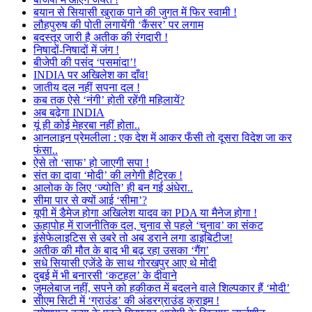
बयान से सियासी खुराक पाने की जुगत में फिर स्वामी !
लौहपुरुष की पोती लगायेंगी ‘कैंसर’ पर लगाम
बदस्तूर जारी है अतीक की रंगदारी !
निषादों-निषादों में जंग !
बीजेपी की पसंद ‘पसमांदा’!
INDIA पर अखिलेश का दाँव!
जातीय दल नहीं सपना दल !
कब तक ऐसे ‘नंगी’ होती रहेंगी महिलायें?
अब बढ़ेगा INDIA
यूं ही कोई मेहरबा नहीं होता..
आनलाइन प्रेमलीला : एक देश में आकर फँसी तो दूसरा विदेश जा कर
फंसा..
ऐसे तो ‘साफ’ हो जाएगी सपा !
संत का दावा ‘मोदी’ की लगेगी हैट्रिक !
आलोक के लिए ‘ज्योति’ ही बन गई अंधेरा..
सीमा पार से क्यों आई ‘सीमा’?
यूपी में डैमेज होगा अखिलेश यादव का PDA या मैनेज होगा !
ऊहापोह में राजनीतिक दल, चुनाव से पहले ‘चुनाव’ का संकट
इंसेफेलाइटिस से उबरे तो अब डराने लगा डाइबिटीज!
अतीक की मौत के बाद भी बढ़ रहा उसका ‘गैंग’
सधे सियासी एजेंडे के साथ गोरखपुर आए थे मोदी
दुबई में भी बनारसी ‘कटहल’ के दीवाने
जुमलेबाज नहीं, सपने को हकीकत में बदलने वाले शिल्पकार हैं ‘मोदी’
सीएम सिटी में ‘ग्राउंड’ की अंडरग्राउंड क्राइम !