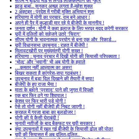
सीएम ने बुढ़िया माई से लगाई लोककल्याण की गुहार
झाड़ू बाबा.. सुनकर अच्छा लगता है-महेश शुक्ल
2 अक्टूबर : प्रदेश में गरीबी मुक्ति अभियान शुरू
हरियाणा में योगी का प्रचार, राम बने आधार !
अपने ही पैर में कुल्हाड़ी मार रहे ये बीजेपी के माननीय !
जनता दर्शन : योगी ने कहा इलाज के लिए भरपूर मदद करेगी सरकार
यूपी में दलितों को सहेजने उतरे ‘चिराग’
सीएम योगी के भावनात्मक प्रयोग से बना एक और रिकार्ड…
यूपी विधानसभा उपचुनाव : राहत में बीजेपी !
मिलावटखोरी पर मुख्यमंत्री योगी सख्त !
हरियाणा : चुनाव प्रचार में दिखी योगी की सियासी परिपक्वता !
‘भोलू’ और ‘भवानी’ भी अब योगी के हवाले
…कमतर नहीं आध्यात्म का असर!
बिखर सकता है कांग्रेस-सपा गठबंधन !
उपचुनाव में बड़ा दिल दिखाने की तैयारी में सपा!
बीजेपी के हुए राजा भैया !
माता के बहाने ‘प्रसाद’ पाने की जुगत में विपक्षी
एक बार फिर ठगे गए शिवपाल !
केशव पर फिर भारी पड़े योगी !
ऐसे तो योगी नहीं बीजेपी ही निबट जाएगी !
करहल में गरजा बाबा का बुलडोजर !
योगी की ये कैसी घेराबंदी !
चुनावी नतीजों के बाद बैकफुट पर यूपी सरकार !
क्या उपचुनावों में खुल गई बीजेपी के सियासी ढोल की पोल!
यूपी की सियासत में अब दलित-दलित..