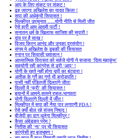
आप के लिए संकट पर संकट !
ढह जाएगा अखिलेश का यादव किला !
सपा की अर्धकुंभी सियासत !
मिल्कीपुर उपचुनाव …..योगी नीति से मिली जीत
ऐसे हारी आम आदमी पार्टी !
सनातन धर्म के खिलाफ साजिश की सुपारी !
दांव पर है साख !
विजय किरन आनंद और उनका दुरसंयोग !
संगम मे अखिलेश के डुबकी की सियासत
स्नान पर सियासी घमासान !
आध्यात्मिक विरासत को सहेजे योगी ने सजाया ‘दिव्य महाकुंभ’
सहयोगी रही कांग्रेस से डरी ‘आप’ !
योगी के रहते नहीं होगा यूपी का बंटवारा !
अतीक के गुर्गे का गुर्गा भी करोड़पति !
पासी नहीं पंडितजी दिलाएंगे जीत!
दिल्ली में ‘फ्री’ की सियासत !
बयानों में आमने-सामने राहुल-भागवत!
योगी दिलाएंगे दिल्ली में जीत !
मिल्कीपुर में सपा की नैया पार लगाएगी PDA !
ऐसे क्यों बोल रहे संजय निषाद !
बीजेपी का दाग धुलेगा मिल्कीपुर !
कैसा अंबेडकर प्रेम ?
नितीश की ‘ना’ पर भी सियासत
कांग्रेसी हुए बृजभूषण !
नए साल में साथ खिचड़ी खाएंगे लालू-नितीश !