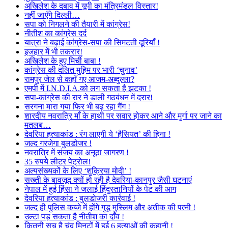
अखिलेश के दबाव में यूपी का मंत्रिमंडल विस्तार!
नहीं जाएँगे दिल्ली…
सपा को निगलने की तैयारी में कांग्रेस!
नीतीश का कांग्रेस दर्द
यात्रा ने बढ़ाई कांग्रेस-सपा की सिमटती दूरियाँ !
इजहार में भी तकरार!
अखिलेश के हुए मिर्ची बाबा !
कांग्रेस की दलित मुहिम पर भारी ‘चुनाव’
रामपुर जेल से कहाँ गए आजम-अब्दुल्ला?
एमपी में I.N.D.I.A.को लग सकता है झटका !
सपा-कांग्रेस की रार ने डाली गठबंधन में दरार!
सरगना मारा गया फिर भी बढ़ रहा गैंग !
शारदीय नवरात्रि माँ के हाथी पर सवार होकर आने और मुर्गा पर जाने का
मतलब…
देवरिया हत्याकांड : रंग लाएगी ये ‘हैसियत’ की हिना !
जल्द गरजेगा बुलडोजर !
नवरात्रि में संजय का अनूठा जागरण !
35 रुपये लीटर पेट्रोल!
अल्पसंख्यकों के लिए ‘शुक्रिया मोदी’ !
सख्ती के बावजूद क्यों हो रही है देवरिया-कानपुर जैसी घटनाएं
नेपाल में हुई हिंसा ने जलाई हिंदुस्तानियों के पेट की आग
देवरिया हत्याकांड : बुलडोजरी कार्रवाई !
जल्द ही पुलिस कब्जे में होंगे गुडू मुस्लिम और अतीक की पत्नी !
उल्टा पड़ सकता है नीतीश का दाँव !
कितनी सच है चंद मिनटों में हुई 6 हत्याओं की कहानी !