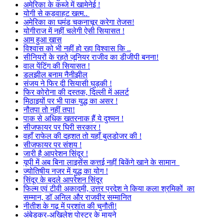
अमेरिका के कब्जे में खामेनेई !
योगी से कड़वाहट खत्म..
अमेरिका का घमंड चकनाचूर करेगा तेजस!
योगीराज में नहीं चलेगी ऐसी सियासत !
आम हुआ खास
विश्वास को भी नहीं हो रहा विश्वास कि ..
सीनियरों के रहते जूनियर राजीव का डीजीपी बनना!
वाल पेंटिंग की सियासत !
डलझील बनाम नैनीझील
संजय ने फिर दी सियासी घुड़की !
फिर कोरोना की दस्तक, दिल्ली में अलर्ट
मिठाइयों पर भी पाक युद्ध का असर !
नौतपा तो नहीं तपा!
पाक से अधिक खतरनाक हैं ये दुश्मन !
सीजफायर पर घिरी सरकार !
वहाँ राफेल की दहशत तो यहाँ बुलडोजर की !
सीजफायर पर संशय !
जारी है आपरेशन सिंदूर !
यूपी में अब बिना लाइसेंस कत्तई नहीं बिकेंगे खाने के सामान
ज्योतिषीय नजर में युद्ध का योग !
सिंदूर के बदले आपरेशन सिंदूर
फिल्म एवं टीवी अकादमी, उत्तर प्रदेश ने किया कला श्रमिकों का
सम्मान, डॉ अनिल और राजवीर सम्मानित
नीतीश के गढ़ में प्रशांत की चुनौती!
अंबेडकर-अखिलेश पोस्टर के मायने