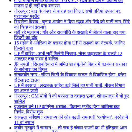
CM योगी ने लगाए काशी के 100 दौरे : प्रदेश और देश में विकास का
माडल यूं ही नहीं बना बनारस
गोरखपुर : बाढ़ के कहर से कराह रहा जिला, सभी नदियां उफान पर,
प्रशासन मुस्तैद
शिवसेना विवाद : चुनाव आयोग ने दिया उद्धव और शिंदे को पार्टी नाम, शिंदे
को चिन्ह का इंतजार
नहीं रहे मुलायम : गाँव और राजनीति के अखाड़े में जीतने वाला हार गया
जिंदगी का दांव
15 महीने में अमेरिका के बराबर होगा UP में सड़कों का नेटवर्क, जानिए
किसने कहा
UP मेँ बारिश : अभी नहीं मिलेगी निजात, नोरू चक्रवात के चलते 12
अक्टूबर तक संभव है बारिश
JP जयंती : सिताबदियारा में अमित शाह फूंकेंगे बिहार में गठबंधन सरकार
के सर्वनाश का बिगुल
संतकबीर नगर : सीएम सिटी के विकास माडल से विकसित होगा, बनेगा
सैटेलाइट टाउन
UP में बरसात : लखनऊ सहित कई जिले हुए पानी-पानी, मौसम विभाग
का अलर्ट जारी
गोरखपुर : CM योगी ने की परंपरागत दशहरा पूजन, शोभायात्रा में भी हुए
शामिल
बृजलाल बने UP कांग्रेस अध्यक्ष : कितना मुफीद होगा जातिसाधक
निर्णय, विरोध शुरू
स्वच्छता सर्वेक्षण : रामराज्य की ओर बढ़ती रामनगरी ‘अयोध्या’, प्रदेश में
11 वां स्थान
कबीर गुरुद्वारे में सम्मान : .. तो सच है चंचल सपनों का भी इतिहास अमर