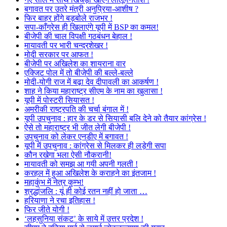
बगावत पर उतरे मंत्री अनुप्रिया-आशीष ?
फिर बाहर होंगे बड़बोले राजभर !
सपा-काँग्रेस ही खिलाएंगे यूपी में BSP का कमल!
बीजेपी की चाल विपक्षी गठबंधन बेहाल !
मायावती पर भारी चन्द्रशेखर !
मोदी सरकार पर आफत !
बीजेपी पर अखिलेश का शायराना वार
एक्जिट पोल में तो बीजेपी की बल्ले-बल्ले
मोदी-योगी राज में बढ़ा देव दीपावली का आकर्षण !
शाह ने किया महाराष्ट्र सीएम के नाम का खुलासा !
यूपी में पोस्टरी सियासत !
अमरीकी राष्ट्रपति की चर्चा बंगाल में !
यूपी उपचुनाव : हार के डर से सियासी बलि देने को तैयार कांग्रेस !
ऐसे तो महाराष्ट्र भी जीत लेगी बीजेपी !
उपचुनाव को लेकर एनडीए में बगावत !
यूपी में उपचुनाव : कांग्रेस से मिलकर ही लड़ेगी सपा
कौन रखेगा भला ऐसी नौकरानी!
मायावती को समझ आ गयी अपनी गलती !
करहल में हुआ अखिलेश के कराहने का इंतजाम !
महाकुंभ में नेत्र कुम्भ!
श्रद्धांजलि : यूं ही कोई रतन नहीं हो जाता …
हरियाणा ने रचा इतिहास !
फिर जीते योगी !
‘लहसुनिया संकट’ के साये में उत्तर प्रदेश !