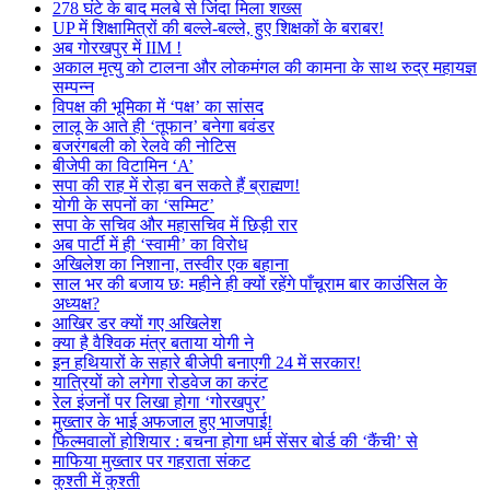
278 घंटे के बाद मलबे से जिंदा मिला शख्स
UP में शिक्षामित्रों की बल्ले-बल्ले, हुए शिक्षकों के बराबर!
अब गोरखपुर में IIM !
अकाल मृत्यु को टालना और लोकमंगल की कामना के साथ रुद्र महायज्ञ
सम्पन्न
विपक्ष की भूमिका में ‘पक्ष’ का सांसद
लालू के आते ही ‘तूफान’ बनेगा बवंडर
बजरंगबली को रेलवे की नोटिस
बीजेपी का विटामिन ‘A’
सपा की राह में रोड़ा बन सकते हैं ब्राह्मण!
योगी के सपनों का ‘सम्मिट’
सपा के सचिव और महासचिव में छिड़ी रार
अब पार्टी में ही ‘स्वामी’ का विरोध
अखिलेश का निशाना, तस्वीर एक बहाना
साल भर की बजाय छः महीने ही क्यों रहेंगे पाँचूराम बार काउंसिल के
अध्यक्ष?
आखिर डर क्यों गए अखिलेश
क्या है वैश्विक मंत्र बताया योगी ने
इन हथियारों के सहारे बीजेपी बनाएगी 24 में सरकार!
यात्रियों को लगेगा रोडवेज का करंट
रेल इंजनों पर लिखा होगा ‘गोरखपुर’
मुख्तार के भाई अफजाल हुए भाजपाई!
फिल्मवालों होशियार : बचना होगा धर्म सेंसर बोर्ड की ‘कैंची’ से
माफिया मुख्तार पर गहराता संकट
कुश्ती में कुश्ती