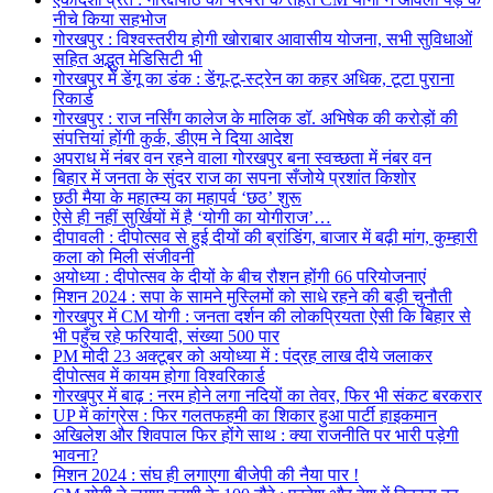
नीचे किया सहभोज
गोरखपुर : विश्वस्तरीय होगी खोराबार आवासीय योजना, सभी सुविधाओं
सहित अद्भुत मेडिसिटी भी
गोरखपुर में डेंगू का डंक : डेंगू-टू-स्ट्रेन का कहर अधिक, टूटा पुराना
रिकार्ड
गोरखपुर : राज नर्सिंग कालेज के मालिक डॉ. अभिषेक की करोड़ों की
संपत्तियां होंगी कुर्क, डीएम ने दिया आदेश
अपराध में नंबर वन रहने वाला गोरखपुर बना स्वच्छता में नंबर वन
बिहार में जनता के सुंदर राज का सपना सँजोये प्रशांत किशोर
छठी मैया के महात्म्य का महापर्व ‘छठ’ शुरू
ऐसे ही नहीं सुर्खियों में है ‘योगी का योगीराज’…
दीपावली : दीपोत्सव से हुई दीयों की ब्रांडिंग, बाजार में बढ़ी मांग, कुम्हारी
कला को मिली संजीवनी
अयोध्या : दीपोत्सव के दीयों के बीच रौशन होंगी 66 परियोजनाएं
मिशन 2024 : सपा के सामने मुस्लिमों को साधे रहने की बड़ी चुनौती
गोरखपुर में CM योगी : जनता दर्शन की लोकप्रियता ऐसी कि बिहार से
भी पहुँच रहे फरियादी, संख्या 500 पार
PM मोदी 23 अक्टूबर को अयोध्या में : पंद्रह लाख दीये जलाकर
दीपोत्सव में कायम होगा विश्वरिकार्ड
गोरखपुर में बाढ़ : नरम होने लगा नदियों का तेवर, फिर भी संकट बरकरार
UP में कांग्रेस : फिर गलतफहमी का शिकार हुआ पार्टी हाइकमान
अखिलेश और शिवपाल फिर होंगे साथ : क्या राजनीति पर भारी पड़ेगी
भावना?
मिशन 2024 : संघ ही लगाएगा बीजेपी की नैया पार !