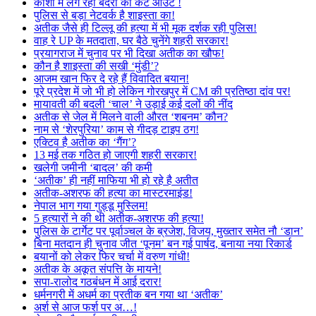
काशी में लग रहा बंदरों का कट आउट !
पुलिस से बड़ा नेटवर्क है शाइस्ता का!
अतीक जैसे ही टिल्लू की हत्या में भी मूक दर्शक रही पुलिस!
वाह रे UP के मतदाता, घर बैठे चुनेंगे शहरी सरकार!
प्रयागराज में चुनाव पर भी दिखा अतीक का खौफ!
कौन है शाइस्ता की सखी ‘मुंडी’?
आजम खान फिर दे रहे हैं विवादित बयान!
पूरे प्रदेश में जो भी हो लेकिन गोरखपुर में CM की प्रतिष्ठा दांव पर!
मायावती की बदली ‘चाल’ ने उड़ाई कई दलों की नींद
अतीक से जेल में मिलने वाली औरत ‘शबनम’ कौन?
नाम से ‘शेरपुरिया’ काम से गीदड़ टाइप ठग!
एक्टिव है अतीक का ‘गैंग’?
13 मई तक गठित हो जाएगी शहरी सरकार!
खलेगी जमीनी ‘बादल’ की कमी
‘अतीक’ ही नहीं माफिया भी हो रहे है अतीत
अतीक-अशरफ की हत्या का मास्टरमाइंड!
नेपाल भाग गया गुड्डू मुस्लिम!
5 हत्यारों ने की थी अतीक-अशरफ की हत्या!
पुलिस के टार्गेट पर पूर्वाञ्चल के ब्रजेश, विजय, मुख्तार समेत नौ ‘डान’
बिना मतदान ही चुनाव जीत ‘पूनम’ बन गई पार्षद, बनाया नया रिकार्ड
बयानों को लेकर फिर चर्चा में वरुण गांधी!
अतीक के अकूत संपत्ति के मायने!
सपा-रालोद गठबंधन में आई दरार!
धर्मनगरी में अधर्म का प्रतीक बन गया था ‘अतीक’
अर्श से आज फर्श पर अ…!