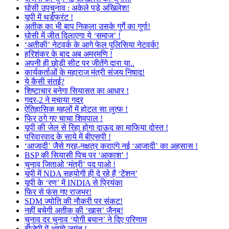
घोसी उपचुनाव : अकेले पड़े अखिलेश!
यूपी में थर्डफ्रंट !
अतीक का भी बाप निकला उसके गुर्गे का गुर्गा!
घोसी में जीत दिलाएगा ये ‘समाज’ !
‘अतीकी’ नेटवर्क के आगे फेल पुलिसिया नेटवर्क!
हरिशंकर के बाद अब अमरमणि !
अपनी ही छोड़ी सीट पर जीतेंगे दारा या..
कार्यकर्ताओं के महाराज मंत्री संजय निषाद!
ये कैसी संतई?
शिष्टाचार बनेगा सियासत का आधार !
गदर-2 ने मचाया गदर
ऐतिहासिक महलों में होटल सा लुत्फ !
फिर ठगे गए चाचा शिवपाल !
यूपी की जेल से रिहा होगा दाऊद का माफिया दोस्त !
परिवारवाद के साये में बीएसपी !
‘आजादी’ जैसे ग्रह-नक्षत्र कराएंगे नई ‘आजादी’ का अहसास !
BSP की सियासी पिच पर ‘आकाश’ !
चुनाव जिताओ ‘मंत्री’ पद पाओ !
यूपी में NDA सहयोगी ही दे रहे हैं ‘टेंशन’
यूपी के ‘रण’ में INDIA से प्रियंका
फिर से फंस गए राजभर!
SDM ज्योति की नौकरी पर संकट!
नहीं बचेगी अतीक की ‘खास’ जैनब!
चुनाव दर चुनाव ‘योगी बयान’ ने दिए परिणाम
बीजेपी में आएंगे जयंत !