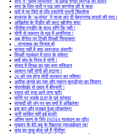
सपा ने “छद्म सियासत” से ढहाई भगवा ब्रिगेड की दीवार
सपा के लिए भारी न पड जाए कांग्रेस की ये चाल
यूपी में नए सिरे से पाँव पसारेगी पुरानी शिवसेना
हाथरस के ‘अ-मंगल’ ने ताजा कर दी मेहरानगढ़ हादसे की याद !
अखिलेश के पीडीए की काट खोजेगा संघ!
नीतीश एनडीए के साथ रहेंगे कि नही !
योगी से तकरार के मूड में अनुप्रिया !
अब सेंगोल पर टिकी विपक्षी सियासत!
.. तानाशाह का विनाश हो
सांसद नहीं है क्या अफजाल अंसारी!
विपक्षी गठबंधन में दरार के संकेत!
क्यों संघ के प्रिय है योगी !
संसद में विपक्ष का मुद्दा बना संविधान
आसान नहीं योगी को हटाना !
26 को तय होगा मोदी सरकार का भविष्य!
अतीक कुनबे का एक और मकान बुलडोजर का शिकार
चंद्रशेखर से दबाव में बीएसपी !
राहुल को रास आने लगा यूपी!
मंत्री पर भड़के BJP के पूर्व सांसद!
सांसदों की जंग पर चुप क्यों है अखिलेश!
इस बार और मजबूत हुआ लोकतंत्र!
भारी साबित नहीं हुई हाथी!
अंतिम चरण के लिए INDIA गठबंधन का दाँव!
मुख्तार के बेटे-बहू के खिलाफ एफआईआर रद्द!
कुछ का कुछ बोल रहे है नीतीश!