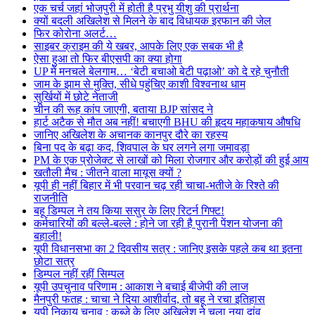
एक चर्च जहां भोजपुरी में होती है प्रभु यीशु की प्रार्थना
क्यों बदली अखिलेश से मिलने के बाद विधायक इरफान की जेल
फिर कोरोना अलर्ट…
साइबर क्राइम की ये खबर, आपके लिए एक सबक भी है
ऐसा हुआ तो फिर बीएसपी का क्या होगा
UP में मनचले बेलगाम… ‘बेटी बचाओ बेटी पढ़ाओ’ को दे रहे चुनौती
जाम के झाम से मुक्ति, सीधे पहुंचिए काशी विश्वनाथ धाम
सुर्खियों में छोटे नेताजी
चीन की रूह कांप जाएगी, बताया BJP सांसद ने
हार्ट अटैक से मौत अब नहीं! बचाएगी BHU की हृदय महाकषाय औषधि
जानिए अखिलेश के अचानक कानपुर दौरे का रहस्य
बिना पद के बढ़ा कद, शिवपाल के घर लगने लगा जमावड़ा
PM के एक प्रोजेक्ट से लाखों को मिला रोजगार और करोड़ों की हुई आय
खतौली मैच : जीतने वाला मायूस क्यों ?
यूपी ही नहीं बिहार में भी परवान चढ़ रही चाचा-भतीजे के रिश्ते की
राजनीति
बहू डिम्पल ने तय किया ससुर के लिए रिटर्न गिफ्ट!
कर्मचारियों की बल्ले-बल्ले : होने जा रही है पुरानी पेंशन योजना की
बहाली!
यूपी विधानसभा का 2 दिवसीय सत्र : जानिए इसके पहले कब था इतना
छोटा सत्र
डिम्पल नहीं रहीं सिम्पल
यूपी उपचुनाव परिणाम : आकाश ने बचाई बीजेपी की लाज
मैनपुरी फतह : चाचा ने दिया आशीर्वाद, तो बहू ने रचा इतिहास
यूपी निकाय चुनाव : कब्जे के लिए अखिलेश ने चला नया दांव