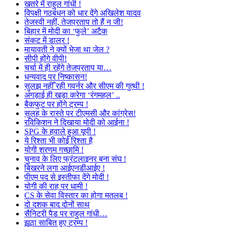
खतरे में राहुल गांधी !
विपक्षी गठबंधन को धार देंगे अखिलेश यादव
तेजस्वी नहीं, तेजप्रताप तो हैं न जी!
बिहार में मोदी का ‘फुले’ अटैक
संकट में डालर !
मायावती ने क्यों भेजा था जेल ?
सीपी होंगे वीपी!
चर्चा में ही रहेंगे तेजप्रताप या…
धन्यवाद पर निष्कासन!
सुलझ नहीँ रही गवर्नर और सीएम की गुत्थी !
अंगड़ाई ही खड़ा करेगा ‘रंगमहल’ ..
बैकफुट पर होंगे ट्रम्प !
सुलह के रास्ते पर टीएमसी और कांग्रेस!
रविकिशन ने दिखाया मोदी को आईना !
SPG के हवाले हुआ यूपी !
ये रिश्ता भी कोई रिश्ता है
योगी शरणम गच्छामि !
चुनाव के लिए फ्रंटलाइनर बना संघ !
बिखरने लगा आईएनडीआईए !
पीएम पद से इस्तीफा देंगे मोदी !
योगी की राह पर धामी !
CS के सेवा विस्तार का होगा मतलब !
दो दशक बाद दोनों साथ
सैनिटरी पैड पर राहुल गांधी…
झूठा साबित हुए ट्रम्प !