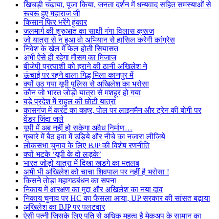
खिचड़ी चढ़ाया, पूजा किया, जनता दर्शन में धन्यवाद सहित समस्याओं से
रूबरू हुए महाराज जी
किसान फिर भरेंगे हुंकार
जलमार्ग की शुरुआत का साक्षी गंगा विलास क्रूज
जो यात्रा से न हुआ वो अभियान से हासिल करेगी कांग्रेस
निवेश के खेल में फेल होती सियासत
अभी ऐसे ही रहेगा मौसम का मिजाज
बीजेपी प्रत्याशी को हराने की ठानी अखिलेश ने
ऊंचाई पर रहने वाला गिद्ध मिला कानपुर में
क्यों उठ गया यूपी पुलिस से अखिलेश का भरोसा
कौन जो भारत जोड़ो यात्रा से मशहूर हो गया
बड़े प्रदेश में राहुल की छोटी यात्रा
कासगंज में करंट का कहर, पोल पर लाइनमैन और ट्रेन की बोगी पर
वेंडर जिंदा जले
यूपी में अब नहीं हो सकेगा अवैध निर्माण…
गुब्बारे में बैठ हवा में उड़िये और नीचे का नजारा लीजिये
लोकसभा चुनाव के लिए BJP की विशेष रणनीति
क्यों भटके ‘यूपी के दो लड़के’
भारत जोड़ो यात्रा में दिखा खडगे का मतलब
अभी भी अखिलेश को चाचा शिवपाल पर नहीं है भरोसा !
किसने तोड़ा महागठबंधन का सपना
निकाय में आरक्षण का मुद्दा और अखिलेश का नया दांव
निकाय चुनाव पर HC का फैसला आया, UP सरकार की सांसत बढ़ाया
अखिलेश का BJP पर पलटवार
ऐसी पत्नी जिसके लिए पति से अधिक महत्व है मेकअप के सामान का