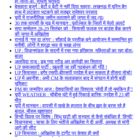
हो जाता-डॉ. सुधांशु चतुर्वेदी
बेसहारा बुजुर्ग : बेटों व बेटी ने नहीं दिया सहारा, लखनऊ में यूरिन बैग
हाथ में लटकाए भटकने को मजबूर रामेश्वर प्रसाद
यूपी में राजनीतिक जमीन तलाशने की जुगत में जद (यू)
30 तक वापसी के मूड में मानसून : पूर्वाञ्चल के जिलों में येलो अलर्ट
सपा सम्मेलन 28-29 सितंबर को : सियासी फलक पर बाउंस बैक करने
की जुगत में अखिलेश
रानाई में ‘गुरु दा लंगर’ : सौहार्द के प्रतीक बने आयोजन में सम्मानित हुए
मनीषी, लोगों ने श्रद्धा भाव से चखा लंगर
UP : विधानमंडल के सदनों में रचा गया इतिहास, महिलाओं का रहा बोल-
बाला
अलविदा राजू : डूब गया स्टैंड अप कामेडी का सितारा
UP समाजवादी पार्टी : खुलती जा रहीं गठबंधन की गाँठें !
UP सियासत : बगैर एसपी-बीएसपी प्रदेश में बन सकता है तीसरा मोर्चा!
UP में अवनीश : अभी CM के सलाहकार बाद में संगठन में होगी बड़ी
भूमिका!
PM का जन्मदिन आज : देशवासियों का विश्वास ‘मोदी हैं तो मुमकिन है’!
यूपी WEATHER : चौबीस घंटे में हुई रिकार्ड बारिश, प्रदेश में 23 की
मौत
यूपी में मानसून : वापसी में सूखे के हालात के बीच झूम के बरस रहे है
बादल, मौसम खुशगवार
हिन्दी दिवस पर विशेष : सिंधु घाटी की सभ्यता से कैसे संबंधित है ‘हिन्दी’
विधानसभा : चाचा के लिए भतीजे अखिलेश ने दी अर्जी, अध्यक्ष से मांगी
आगे की सीट
UP सियासत : अखिलेश के टार्गेट पर केशव ही क्यों