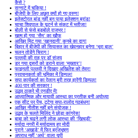
कैसे ?
सन्नाटे में चकिया !
बीजेपी के लिए अछूत क्यों हो गए वरुण!
इलेक्टोरल बांड नहीं बन पाया इलेक्शन ब्रांड!
चाचा शिवपाल के यूटर्न से संकट में भतीजा!
बोली से फंसे बड़बोले राजभर !
खत्म हो गया ‘सैम’ का खौफ
आखिर मिट गया ‘खानदानी’ कुनबे का दाग!
बिहार में बीजेपी की सियासत का खेवनहार बनेगा ‘भूरा बाल’
चलन तोड़ेंगे चिराग !
पल्लवी की राह पर डॉ संजय
डर गया दूसरों को डराने वाला ‘मुख्तार’!
फाइनली पल्लवी ने दिखाए अखिलेश को तेवर!
प्रवचनकर्ता की भूमिका में डिम्पल!
सपा कार्यकर्ता का ऐलान बुरी तरह हारेंगी डिम्पल!
400 पार की सरकार !
उद्धव ठाकरे भी एनडीए में!
आध्यात्मिक और मायावी आस्था का प्रतीक बनी अयोध्या
एक सीट पर पेंच, टूटेगा सपा-रालोद गठबंधन!
आखिर नीतीश नहीं बने संयोजक !
उद्धव के चलते मिलिंद ने छोड़ा कांग्रेस!
बाबा को चढ़ने लगी लोक आस्था की ‘खिचड़ी’
मर्यादा नगरी में मर्यादामय हुए मोदी
पुराने ‘अखाड़े’ में फिर ब्रजभूषण
अपराध नहीं ‘अर्थ’ वाला यूपी