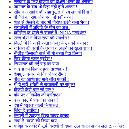
सरकार के लिए बीजेपी को दक्षिण भारत का भरोसा!
जमानत के बाद भी रिहा नहीं होंगे आजम !
सीवान में साहेब की सहानुभूति से रंग लाएगी हिना !
बीजेपी का सेफजोन बना पाँचवाँ चरण!
शाह से मिलने के बाद भी विरोध करेंगे राजा भैया !
रायबरेली में अदिति के मौन का अर्थ!
काँग्रेस के धोखे से सकते में INDIA गठबंधन!
राजा भैया ने दिया सपा को समर्थन !
दिल्ली में जिसकी रफ्तार केंद्र में उसकी सरकार
धनंजय की पत्नी के चुनाव न लड़ने का खुला राज !
नीतीश किसको बोले नौ गो बच्चा पैदा किया!
फिर बँटेगा उत्तर प्रदेश !
सियासत की नई राह पर सपा !
ताड़ना का शिकार हुआ तारणहार !
शेमफुल बयान से निशाने पर सैम !
पीठ का आशीर्वाद माने जीत पक्की !
यूँ ही नहीं अमेठी से रायबरेली गए राहुल!
बीजेपी कैसे चार सौ पार ?
दाँव पर अखिलेश की प्रतिष्ठा !
काराकाट में पवन का पावर !
देश में ‘सूरत’ वाली सियासत!
जिंदा है अतीक !
मैनपुरी में एकजुट दिखा यादव कुनबा
सपा ने ‘माय’ को किया बाय
गर्भगृह के अंधेरे में सूर्य किरणों से दमक उठा रामलला का ललाट, आखिर