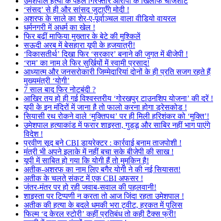
उमेशपाल हत्या के पहले गिरफ्तार आरोपी के खिलाफ चार्जशीट
‘संसद’ से ही और सांसद जुटाएँगे मोदी !
अशरफ के साले का शेर-ए-पूर्वाञ्चल वाला वीडियो वायरल
धर्मनगरी में अधर्म का खेल !
फिर बढ़ीं माफिया मुख्तार के बेटे की मुश्किलें
सऊदी अरब में बेसहारा यूपी के हजयात्री!
‘विकासतीर्थ’ दिखा फिर ‘सरकार’ बनाने की जुगत में बीजेपी !
‘राम’ का नाम ले फिर सुर्खियों में स्वामी प्रसाद!
आध्यात्म और जनसरोकारी जिम्मेदारियां दोनों के ही प्रति सजग रहते हैं
मुख्यमंत्री ‘योगी’
7 साल बाद फिर नोटबंदी ?
आखिर तय हो ही गई विश्वस्तरीय ‘गोरखपुर टाउनशिप योजना’ की दरें !
यूपी के इन मंदिरों में जाना है तो फालो करना होगा ड्रेसकोड !
सियासी रथ रोकने वाले ‘मुक्तिपथ’ पर ही मिली हरिशंकर को ‘मुक्ति’!
उमेशपाल हत्याकांड में फरार शाइस्ता, गुड्डू और साबिर नहीं भाग पाएंगे
विदेश !
प्रवीण सूद बने CBI डायरेक्टर : कार्रवाई बनाम ताजपोशी !
मंत्री भी अपने इलाके में नहीं बचा सके बीजेपी की साख !
यूपी में साबित हो गया कि योगी हैं तो मुमकिन है!
अतीक-अशरफ का नाम लिए बगैर योगी ने की नई सियासत!
अतीक के चलते संकट में एक CBI अफसर !
जंतर-मंतर पर हो रही जवाब-सवाल की पहलवानी!
शाइस्ता पर टिप्पणी न करता तो आज जिंदा रहता उमेशपाल !
अतीक की हत्या के बदले धमकी भरा ट्वीट, हरकत में पुलिस
फिल्म ‘द केरल स्टोरी’ कहीं प्रतिबंध तो कही टैक्स फ्री!