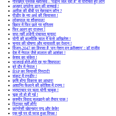
गोरखपुर पुस्तक महोत्सव : ‘पंडान जल रहा है’ से परिचित हुए लोग
अज़हर उगलेगा डान की सच्चाई !
अतीक की बीबी पर मेहरबान कौन ?
पीडीए के नए अर्थ की सियासत !
लोकपाल या शौकपाल!
बिहार में फिर छले गए मुस्लिम
फिर अलग हुए राजभर !
सपा नहीं लड़ेगी पंचायत चुनाव!
योगी की बाल्मीकि चाल में फंसे अखिलेश !
चुनाव की घोषणा और मायावती का ऐलान !
विजन-2047 का हिस्सा है ‘वन नेशन वन इलैक्शन’ : डॉ राजीव
देश में नेपाल जैसे हालात की आशंका !
केशव का संकेत !
भाजपाई होते-होते रह गए शिवपाल!
बुरे दौर में नेपाल !
BSP का सियासी रिस्टार्ट!
संकट में एनडीए !
कृषि होगा विकास का आधार!
अशान्ति फैलाने की कोशिश में ट्रम्प !
भ्रष्टाचार पर चला योगी चाबुक !
चूक तो हो ही गई !
कश्मीर विवाद सुलझाने को तैयार पाक !
रिटायर नहीं होंगे!
कांग्रेसी खेवनहार पप्पू और केके!
एक मुद्दे पर दो फाड़ हुआ विपक्ष !