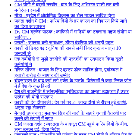
CM योगी ने बदली तस्वीर : बाढ़ के लिए अभिशप्त राप्ती तट बनी
मनोरंजन स्थली
गीडा : प्रदेश में औद्योगिक विकास का रोल माडल साबित होगा
जनता दर्शन में CM : फरियादियों के हर कारण का निवारण किये जाने
का दिया आश्वासन
Dy CM ब्रजेश पाठक : काफिले में गाड़ियों का टकराना महज संयोग या
साजिश…
पराली : समस्या बनी समाधान, डीएम देवरिया की अनूठी पहल
काशी से डिब्रूगढ़ : दुनिया की सबसे लंबी रिवर क्रूज यात्रा 10
जनवरी से
एक कर्मयोगी से जुड़ी तस्वीरों की प्रदर्शनी का उदघाटन किया दूसरे
कर्मयोगी ने
मैरिज सीजन : बाजार के लिए बूस्टर डोज साबित होगा, पूर्वाञ्चल में
हजारों करोड़ के व्यापार की उम्मीद
चंद्रग्रहण के बाद क्यों लगे भूकंप के झटके, विशेषज्ञों ने कहा रिस्क जोन
में हैं देश के कुछ हिस्से
देश की राजनीति में सांस्कृतिक प्रतिबद्धता का अनूठा उदाहरण है उत्तर
प्रदेश की योगी सरकार
काशी की देव दीपावली : देव पर्व पर 21 लाख दीयों से रौशन हुई काशी,
अनूठा रहा लेजरशो
मैनपुरी उपचुनाव : मुलायम सिंह की यादों के सहारे चुनावी वैतरणी पार
करने की तैयारी में सपा!
CM जनता दर्शन : व्यस्तता के बावजूद CM पहुंचे फरियादियों के बीच,
सुना उनका दर्द, दिया निर्देश
एकादशी व्रत : गोरक्षपीठ की परंपरा के तहत CM योगी ने आँवला पेड़ के