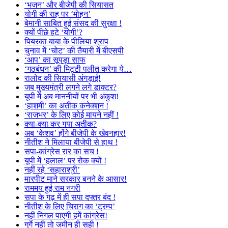
‘भजन’ और बीजेपी की सियासत
योगी की राह पर ‘मोहन’
बेमानी साबित हुई संसद की सुरक्षा !
क्यों पीछे हटे ‘योगी’?
पियरका बाबा के पीलिया श्राप
चुनाव में ‘चोट’ की तैयारी में बीएसपी
‘आप’ का सूपड़ा साफ
‘गठबंधन’ की मिट्टी पलीत करेगा ये…
रालोद की सियासी अंगड़ाई!
जब मुख्यमंत्री लगने लगे डाक्टर?
यूपी में अब माननीयों पर भी अंकुश!
‘हाशमी’ का अतीक कनेक्शन !
‘राजभर’ के लिए कोई मायने नहीं !
क्या-क्या कर गया अतीक?
अब ‘केशव’ होंगे बीजेपी के खेवनहार!
नीतीश ने मिलाया बीजेपी से हाथ !
सपा-कांग्रेस रार का सच !
यूपी में ‘हलाल’ पर रोक क्यों !
नहीं रहे ‘सहाराश्री’
मारपीट माने सरकार बनने के आसार!
राममय हुई राम नगरी
सपा के गढ़ में ही सपा दफ्तर बंद !
नीतीश के लिए चिराग का ‘ट्रम्प’
नहीं निगल पाएगी हमें कांग्रेस!
गुर्गे नहीं तो जमीन ही सही !