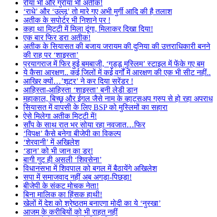
रोया भी और गुर्राया भी अतीक!
‘राधे’ और ‘उल्लू’ तो मारे गए अभी मुर्गी आदि की है तलाश
अतीक के सपोर्टर भी निशाने पर !
कहा था मिट्टी में मिला दूंगा, मिलाकर दिखा दिया!
एक बार फिर डरा अतीक!
अतीक के सियासत की बजाय जरायम की दुनिया की उत्तराधिकारी बनने
की राह पर ‘शाइस्ता’
प्रयागराज में फिर हुई बमबाजी, ‘गुड्डू मुस्लिम’ स्टाइल में फेंके गए बम
ये कैसा आरक्षण.. कई जिलों में कई वर्गों में आरक्षण की एक भी सीट नहीं..
आखिर क्यों…’शूटर’ ने कर दिया सरेंडर !
आहिस्ता-आहिस्ता ‘शाइस्ता’ बनी लेडी डान
महाकाल, बिच्छू और ईगल जैसे नाम के व्हाट्सअप ग्रुप से हो रहा अपराध
सियासत में वापसी के लिए BSP को मुस्लिमों का सहारा
ऐसे मिलेगा अतीक मिट्टी में!
साँप के साथ रात भर सोया रहा नवजात…फिर
‘विपक्ष’ कैसे बनेगा बीजेपी का विकल्प
‘शेरवानी’ में अखिलेश
‘डान’ को भी जान का डर!
बागी गुट ही असली ‘शिवसेना’
विधानसभा में शिवपाल को बगल में बैठायेंगे अखिलेश
सपा में समाजवाद नहीं अब अगड़ा-पिछड़ा!
बीजेपी के संकट मोचक नेता!
बिना मालिक का हिंसक हाथी!
खेलों में देश को श्रेष्ठतम बनाएगा मोदी का ये ‘नुस्खा’
आजम के करीबियों को भी राहत नहीं