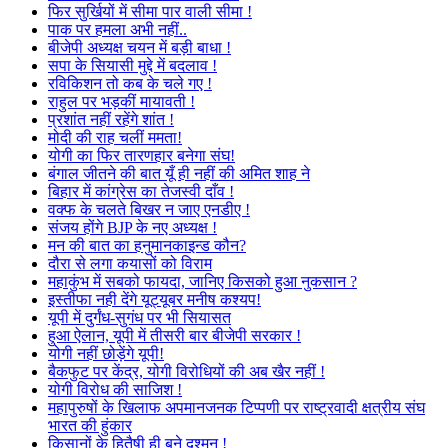
फिर सुर्खियों में सीमा पार वाली सीमा !
पाक पर हमला अभी नहीं..
बीजेपी अध्यक्ष चयन में बड़ी बाधा !
सपा के सियासी मुद्दे में बदलाव !
रविकिशन तो कब के चले गए !
राहुल पर भड़कीं मायावती !
प्रशांत नहीं रहेंगे शांत !
मोदी की राह चलीं ममता!
योगी का फिर तारणहार बनेगा संघ!
बंगाल जीतने की बात यूँ ही नहीं की अमित शाह ने
बिहार में कांग्रेस का तेजस्वी दाँव !
वक्फ के चलते बिखर न जाए एनडीए !
संजय होंगे BJP के नए अध्यक्ष !
मन की बात का हनुमानकाइन्ड कौन?
दौरा से लगा कयासों को विराम
महाकुंभ में सबको फायदा, जानिए किसको हुआ नुकसान ?
इस्तीफा नही देंगे यूट्यूबर मनीष कश्यप!
यूपी में दुर्गंध-सुगंध पर भी सियासत
हुआ ऐलान, यूपी में तीसरी बार बीजेपी सरकार !
योगी नहीं छोड़ेंगे यूपी!
बैकफुट पर केंद्र, योगी विरोधियों की अब खैर नहीं !
योगी विरोध की साजिश !
महापुरुषों के खिलाफ अपमानजनक टिप्पणी पर राष्ट्रवादी क्षत्रीय संघ
भारत की हुंकार
किसानों के हितैषी ही बने दुश्मन !