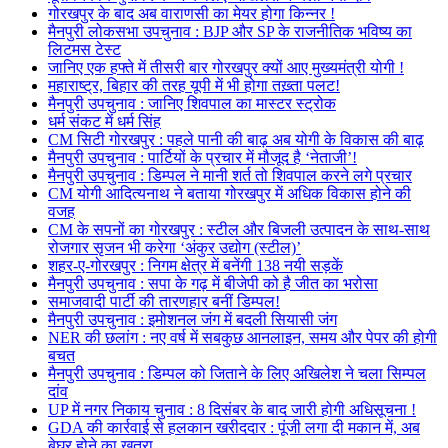
गोरखपुर के बाद अब वाराणसी का मेयर होगा किन्नर !
मैनपुरी लोकसभा उपचुनाव : BJP और SP के राजनीतिक भविष्य का
लिटमस टेस्ट
जानिए एक हफ्ते में तीसरी बार गोरखपुर क्यों आए मुख्यमंत्री योगी !
महाराष्ट्र, बिहार की तरह यूपी में भी होगा तख़्ता पलट!
मैनपुरी उपचुनाव : जानिए शिवपाल का मास्टर स्ट्रोक
धर्म संकट में धर्म सिंह
CM सिटी गोरखपुर : पहले पानी की बाढ़ अब योगी के विकास की बाढ़
मैनपुरी उपचुनाव : पार्टियों के प्रचार में मौजूद है ‘नेताजी’!
मैनपुरी उपचुनाव : डिम्पल ने मानी शर्त तो शिवपाल करने लगे प्रचार
CM योगी आदित्यनाथ ने बताया गोरखपुर में अधिक विकास होने की
वजह
CM के सपनों का गोरखपुर : स्टील और बिजली उत्पादन के साथ-साथ
रोजगार सृजन भी करेगा ‘अंकुर उद्योग (स्टील)’
शहर-ए-गोरखपुर : निगम क्षेत्र में बनेंगी 138 नयी सड़कें
मैनपुरी उपचुनाव : सपा के गढ़ में बीजेपी को है जीत का भरोसा
समाजवादी पार्टी की तारणहार बनीं डिम्पल!
मैनपुरी उपचुनाव : इमोशनल जंग में बदली सियासी जंग
NER की छलांग : नए वर्ष में सबकुछ आनलाइन, समय और पेपर की होगी
बचत
मैनपुरी उपचुनाव : डिम्पल को जिताने के लिए अखिलेश ने चला सिम्पल
दांव
UP में नगर निकाय चुनाव : 8 दिसंबर के बाद जारी होगी अधिसूचना !
GDA की कार्रवाई से हलकान खरीददार : पूंजी लगा दी मकान में, अब
बेघर होने का खतरा