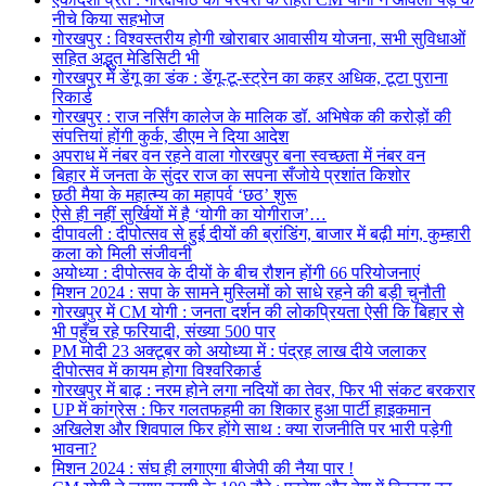
नीचे किया सहभोज
गोरखपुर : विश्वस्तरीय होगी खोराबार आवासीय योजना, सभी सुविधाओं
सहित अद्भुत मेडिसिटी भी
गोरखपुर में डेंगू का डंक : डेंगू-टू-स्ट्रेन का कहर अधिक, टूटा पुराना
रिकार्ड
गोरखपुर : राज नर्सिंग कालेज के मालिक डॉ. अभिषेक की करोड़ों की
संपत्तियां होंगी कुर्क, डीएम ने दिया आदेश
अपराध में नंबर वन रहने वाला गोरखपुर बना स्वच्छता में नंबर वन
बिहार में जनता के सुंदर राज का सपना सँजोये प्रशांत किशोर
छठी मैया के महात्म्य का महापर्व ‘छठ’ शुरू
ऐसे ही नहीं सुर्खियों में है ‘योगी का योगीराज’…
दीपावली : दीपोत्सव से हुई दीयों की ब्रांडिंग, बाजार में बढ़ी मांग, कुम्हारी
कला को मिली संजीवनी
अयोध्या : दीपोत्सव के दीयों के बीच रौशन होंगी 66 परियोजनाएं
मिशन 2024 : सपा के सामने मुस्लिमों को साधे रहने की बड़ी चुनौती
गोरखपुर में CM योगी : जनता दर्शन की लोकप्रियता ऐसी कि बिहार से
भी पहुँच रहे फरियादी, संख्या 500 पार
PM मोदी 23 अक्टूबर को अयोध्या में : पंद्रह लाख दीये जलाकर
दीपोत्सव में कायम होगा विश्वरिकार्ड
गोरखपुर में बाढ़ : नरम होने लगा नदियों का तेवर, फिर भी संकट बरकरार
UP में कांग्रेस : फिर गलतफहमी का शिकार हुआ पार्टी हाइकमान
अखिलेश और शिवपाल फिर होंगे साथ : क्या राजनीति पर भारी पड़ेगी
भावना?
मिशन 2024 : संघ ही लगाएगा बीजेपी की नैया पार !