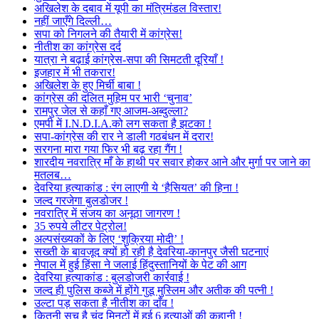
अखिलेश के दबाव में यूपी का मंत्रिमंडल विस्तार!
नहीं जाएँगे दिल्ली…
सपा को निगलने की तैयारी में कांग्रेस!
नीतीश का कांग्रेस दर्द
यात्रा ने बढ़ाई कांग्रेस-सपा की सिमटती दूरियाँ !
इजहार में भी तकरार!
अखिलेश के हुए मिर्ची बाबा !
कांग्रेस की दलित मुहिम पर भारी ‘चुनाव’
रामपुर जेल से कहाँ गए आजम-अब्दुल्ला?
एमपी में I.N.D.I.A.को लग सकता है झटका !
सपा-कांग्रेस की रार ने डाली गठबंधन में दरार!
सरगना मारा गया फिर भी बढ़ रहा गैंग !
शारदीय नवरात्रि माँ के हाथी पर सवार होकर आने और मुर्गा पर जाने का
मतलब…
देवरिया हत्याकांड : रंग लाएगी ये ‘हैसियत’ की हिना !
जल्द गरजेगा बुलडोजर !
नवरात्रि में संजय का अनूठा जागरण !
35 रुपये लीटर पेट्रोल!
अल्पसंख्यकों के लिए ‘शुक्रिया मोदी’ !
सख्ती के बावजूद क्यों हो रही है देवरिया-कानपुर जैसी घटनाएं
नेपाल में हुई हिंसा ने जलाई हिंदुस्तानियों के पेट की आग
देवरिया हत्याकांड : बुलडोजरी कार्रवाई !
जल्द ही पुलिस कब्जे में होंगे गुडू मुस्लिम और अतीक की पत्नी !
उल्टा पड़ सकता है नीतीश का दाँव !
कितनी सच है चंद मिनटों में हुई 6 हत्याओं की कहानी !