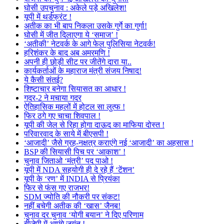
घोसी उपचुनाव : अकेले पड़े अखिलेश!
यूपी में थर्डफ्रंट !
अतीक का भी बाप निकला उसके गुर्गे का गुर्गा!
घोसी में जीत दिलाएगा ये ‘समाज’ !
‘अतीकी’ नेटवर्क के आगे फेल पुलिसिया नेटवर्क!
हरिशंकर के बाद अब अमरमणि !
अपनी ही छोड़ी सीट पर जीतेंगे दारा या..
कार्यकर्ताओं के महाराज मंत्री संजय निषाद!
ये कैसी संतई?
शिष्टाचार बनेगा सियासत का आधार !
गदर-2 ने मचाया गदर
ऐतिहासिक महलों में होटल सा लुत्फ !
फिर ठगे गए चाचा शिवपाल !
यूपी की जेल से रिहा होगा दाऊद का माफिया दोस्त !
परिवारवाद के साये में बीएसपी !
‘आजादी’ जैसे ग्रह-नक्षत्र कराएंगे नई ‘आजादी’ का अहसास !
BSP की सियासी पिच पर ‘आकाश’ !
चुनाव जिताओ ‘मंत्री’ पद पाओ !
यूपी में NDA सहयोगी ही दे रहे हैं ‘टेंशन’
यूपी के ‘रण’ में INDIA से प्रियंका
फिर से फंस गए राजभर!
SDM ज्योति की नौकरी पर संकट!
नहीं बचेगी अतीक की ‘खास’ जैनब!
चुनाव दर चुनाव ‘योगी बयान’ ने दिए परिणाम
बीजेपी में आएंगे जयंत !