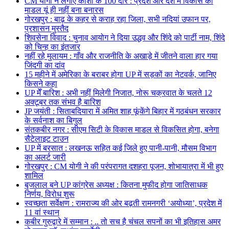
CM योगी ने लगाए काशी के 100 दौरे : प्रदेश और देश में विकास का
माडल यूं ही नहीं बना बनारस
गोरखपुर : बाढ़ के कहर से कराह रहा जिला, सभी नदियां उफान पर,
प्रशासन मुस्तैद
शिवसेना विवाद : चुनाव आयोग ने दिया उद्धव और शिंदे को पार्टी नाम, शिंदे
को चिन्ह का इंतजार
नहीं रहे मुलायम : गाँव और राजनीति के अखाड़े में जीतने वाला हार गया
जिंदगी का दांव
15 महीने में अमेरिका के बराबर होगा UP में सड़कों का नेटवर्क, जानिए
किसने कहा
UP मेँ बारिश : अभी नहीं मिलेगी निजात, नोरू चक्रवात के चलते 12
अक्टूबर तक संभव है बारिश
JP जयंती : सिताबदियारा में अमित शाह फूंकेंगे बिहार में गठबंधन सरकार
के सर्वनाश का बिगुल
संतकबीर नगर : सीएम सिटी के विकास माडल से विकसित होगा, बनेगा
सैटेलाइट टाउन
UP में बरसात : लखनऊ सहित कई जिले हुए पानी-पानी, मौसम विभाग
का अलर्ट जारी
गोरखपुर : CM योगी ने की परंपरागत दशहरा पूजन, शोभायात्रा में भी हुए
शामिल
बृजलाल बने UP कांग्रेस अध्यक्ष : कितना मुफीद होगा जातिसाधक
निर्णय, विरोध शुरू
स्वच्छता सर्वेक्षण : रामराज्य की ओर बढ़ती रामनगरी ‘अयोध्या’, प्रदेश में
11 वां स्थान
कबीर गुरुद्वारे में सम्मान : .. तो सच है चंचल सपनों का भी इतिहास अमर