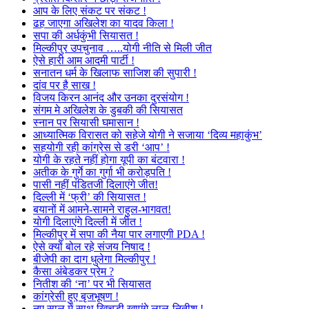
आप के लिए संकट पर संकट !
ढह जाएगा अखिलेश का यादव किला !
सपा की अर्धकुंभी सियासत !
मिल्कीपुर उपचुनाव …..योगी नीति से मिली जीत
ऐसे हारी आम आदमी पार्टी !
सनातन धर्म के खिलाफ साजिश की सुपारी !
दांव पर है साख !
विजय किरन आनंद और उनका दुरसंयोग !
संगम मे अखिलेश के डुबकी की सियासत
स्नान पर सियासी घमासान !
आध्यात्मिक विरासत को सहेजे योगी ने सजाया ‘दिव्य महाकुंभ’
सहयोगी रही कांग्रेस से डरी ‘आप’ !
योगी के रहते नहीं होगा यूपी का बंटवारा !
अतीक के गुर्गे का गुर्गा भी करोड़पति !
पासी नहीं पंडितजी दिलाएंगे जीत!
दिल्ली में ‘फ्री’ की सियासत !
बयानों में आमने-सामने राहुल-भागवत!
योगी दिलाएंगे दिल्ली में जीत !
मिल्कीपुर में सपा की नैया पार लगाएगी PDA !
ऐसे क्यों बोल रहे संजय निषाद !
बीजेपी का दाग धुलेगा मिल्कीपुर !
कैसा अंबेडकर प्रेम ?
नितीश की ‘ना’ पर भी सियासत
कांग्रेसी हुए बृजभूषण !
नए साल में साथ खिचड़ी खाएंगे लालू-नितीश !