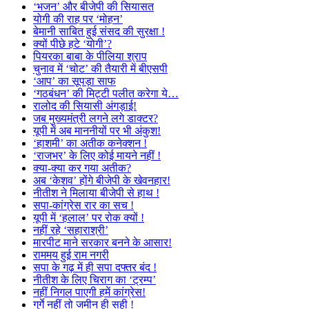
‘भजन’ और बीजेपी की सियासत
योगी की राह पर ‘मोहन’
बेमानी साबित हुई संसद की सुरक्षा !
क्यों पीछे हटे ‘योगी’?
पियरका बाबा के पीलिया श्राप
चुनाव में ‘चोट’ की तैयारी में बीएसपी
‘आप’ का सूपड़ा साफ
‘गठबंधन’ की मिट्टी पलीत करेगा ये…
रालोद की सियासी अंगड़ाई!
जब मुख्यमंत्री लगने लगे डाक्टर?
यूपी में अब माननीयों पर भी अंकुश!
‘हाशमी’ का अतीक कनेक्शन !
‘राजभर’ के लिए कोई मायने नहीं !
क्या-क्या कर गया अतीक?
अब ‘केशव’ होंगे बीजेपी के खेवनहार!
नीतीश ने मिलाया बीजेपी से हाथ !
सपा-कांग्रेस रार का सच !
यूपी में ‘हलाल’ पर रोक क्यों !
नहीं रहे ‘सहाराश्री’
मारपीट माने सरकार बनने के आसार!
राममय हुई राम नगरी
सपा के गढ़ में ही सपा दफ्तर बंद !
नीतीश के लिए चिराग का ‘ट्रम्प’
नहीं निगल पाएगी हमें कांग्रेस!
गुर्गे नहीं तो जमीन ही सही !