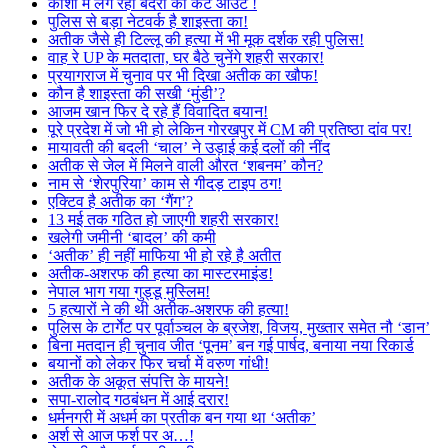
काशी में लग रहा बंदरों का कट आउट !
पुलिस से बड़ा नेटवर्क है शाइस्ता का!
अतीक जैसे ही टिल्लू की हत्या में भी मूक दर्शक रही पुलिस!
वाह रे UP के मतदाता, घर बैठे चुनेंगे शहरी सरकार!
प्रयागराज में चुनाव पर भी दिखा अतीक का खौफ!
कौन है शाइस्ता की सखी ‘मुंडी’?
आजम खान फिर दे रहे हैं विवादित बयान!
पूरे प्रदेश में जो भी हो लेकिन गोरखपुर में CM की प्रतिष्ठा दांव पर!
मायावती की बदली ‘चाल’ ने उड़ाई कई दलों की नींद
अतीक से जेल में मिलने वाली औरत ‘शबनम’ कौन?
नाम से ‘शेरपुरिया’ काम से गीदड़ टाइप ठग!
एक्टिव है अतीक का ‘गैंग’?
13 मई तक गठित हो जाएगी शहरी सरकार!
खलेगी जमीनी ‘बादल’ की कमी
‘अतीक’ ही नहीं माफिया भी हो रहे है अतीत
अतीक-अशरफ की हत्या का मास्टरमाइंड!
नेपाल भाग गया गुड्डू मुस्लिम!
5 हत्यारों ने की थी अतीक-अशरफ की हत्या!
पुलिस के टार्गेट पर पूर्वाञ्चल के ब्रजेश, विजय, मुख्तार समेत नौ ‘डान’
बिना मतदान ही चुनाव जीत ‘पूनम’ बन गई पार्षद, बनाया नया रिकार्ड
बयानों को लेकर फिर चर्चा में वरुण गांधी!
अतीक के अकूत संपत्ति के मायने!
सपा-रालोद गठबंधन में आई दरार!
धर्मनगरी में अधर्म का प्रतीक बन गया था ‘अतीक’
अर्श से आज फर्श पर अ…!