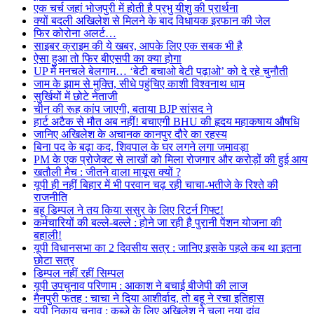
एक चर्च जहां भोजपुरी में होती है प्रभु यीशु की प्रार्थना
क्यों बदली अखिलेश से मिलने के बाद विधायक इरफान की जेल
फिर कोरोना अलर्ट…
साइबर क्राइम की ये खबर, आपके लिए एक सबक भी है
ऐसा हुआ तो फिर बीएसपी का क्या होगा
UP में मनचले बेलगाम… ‘बेटी बचाओ बेटी पढ़ाओ’ को दे रहे चुनौती
जाम के झाम से मुक्ति, सीधे पहुंचिए काशी विश्वनाथ धाम
सुर्खियों में छोटे नेताजी
चीन की रूह कांप जाएगी, बताया BJP सांसद ने
हार्ट अटैक से मौत अब नहीं! बचाएगी BHU की हृदय महाकषाय औषधि
जानिए अखिलेश के अचानक कानपुर दौरे का रहस्य
बिना पद के बढ़ा कद, शिवपाल के घर लगने लगा जमावड़ा
PM के एक प्रोजेक्ट से लाखों को मिला रोजगार और करोड़ों की हुई आय
खतौली मैच : जीतने वाला मायूस क्यों ?
यूपी ही नहीं बिहार में भी परवान चढ़ रही चाचा-भतीजे के रिश्ते की
राजनीति
बहू डिम्पल ने तय किया ससुर के लिए रिटर्न गिफ्ट!
कर्मचारियों की बल्ले-बल्ले : होने जा रही है पुरानी पेंशन योजना की
बहाली!
यूपी विधानसभा का 2 दिवसीय सत्र : जानिए इसके पहले कब था इतना
छोटा सत्र
डिम्पल नहीं रहीं सिम्पल
यूपी उपचुनाव परिणाम : आकाश ने बचाई बीजेपी की लाज
मैनपुरी फतह : चाचा ने दिया आशीर्वाद, तो बहू ने रचा इतिहास
यूपी निकाय चुनाव : कब्जे के लिए अखिलेश ने चला नया दांव