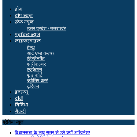
होम
टॉप न्यूज
स्टेट न्यूज
उत्तर प्रदेश / उत्तराखंड
पूर्वांचल न्यूज
लाइफस्टाइल
हेल्थ
आर्ट एण्ड कल्चर
एंटेरटैनमेंट
एग्रीकल्चर
एजूकेशन
फूड कोर्ट
ज्योतिष वर्ल्ड
टूरिज़म
इंटरव्यू
टीवी
विविधा
गैलरी
ब्रेकिंग न्यूज
विधानसभा के लघु सत्र से डरे क्यों अखिलेश!