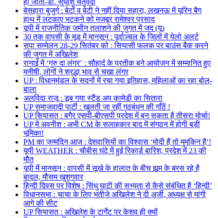
हो जाता-डॉ. सुधांशु चतुर्वेदी
बेसहारा बुजुर्ग : बेटों व बेटी ने नहीं दिया सहारा, लखनऊ में यूरिन बैग
हाथ में लटकाए भटकने को मजबूर रामेश्वर प्रसाद
यूपी में राजनीतिक जमीन तलाशने की जुगत में जद (यू)
30 तक वापसी के मूड में मानसून : पूर्वाञ्चल के जिलों में येलो अलर्ट
सपा सम्मेलन 28-29 सितंबर को : सियासी फलक पर बाउंस बैक करने
की जुगत में अखिलेश
रानाई में ‘गुरु दा लंगर’ : सौहार्द के प्रतीक बने आयोजन में सम्मानित हुए
मनीषी, लोगों ने श्रद्धा भाव से चखा लंगर
UP : विधानमंडल के सदनों में रचा गया इतिहास, महिलाओं का रहा बोल-
बाला
अलविदा राजू : डूब गया स्टैंड अप कामेडी का सितारा
UP समाजवादी पार्टी : खुलती जा रहीं गठबंधन की गाँठें !
UP सियासत : बगैर एसपी-बीएसपी प्रदेश में बन सकता है तीसरा मोर्चा!
UP में अवनीश : अभी CM के सलाहकार बाद में संगठन में होगी बड़ी
भूमिका!
PM का जन्मदिन आज : देशवासियों का विश्वास ‘मोदी हैं तो मुमकिन है’!
यूपी WEATHER : चौबीस घंटे में हुई रिकार्ड बारिश, प्रदेश में 23 की
मौत
यूपी में मानसून : वापसी में सूखे के हालात के बीच झूम के बरस रहे है
बादल, मौसम खुशगवार
हिन्दी दिवस पर विशेष : सिंधु घाटी की सभ्यता से कैसे संबंधित है ‘हिन्दी’
विधानसभा : चाचा के लिए भतीजे अखिलेश ने दी अर्जी, अध्यक्ष से मांगी
आगे की सीट
UP सियासत : अखिलेश के टार्गेट पर केशव ही क्यों