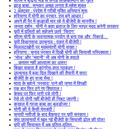
सीएम ने बुढ़िया माई से लगाई लोककल्याण की गुहार
झाड़ू बाबा.. सुनकर अच्छा लगता है-महेश शुक्ल
2 अक्टूबर : प्रदेश में गरीबी मुक्ति अभियान शुरू
हरियाणा में योगी का प्रचार, राम बने आधार !
अपने ही पैर में कुल्हाड़ी मार रहे ये बीजेपी के माननीय !
जनता दर्शन : योगी ने कहा इलाज के लिए भरपूर मदद करेगी सरकार
यूपी में दलितों को सहेजने उतरे ‘चिराग’
सीएम योगी के भावनात्मक प्रयोग से बना एक और रिकार्ड…
यूपी विधानसभा उपचुनाव : राहत में बीजेपी !
मिलावटखोरी पर मुख्यमंत्री योगी सख्त !
हरियाणा : चुनाव प्रचार में दिखी योगी की सियासी परिपक्वता !
‘भोलू’ और ‘भवानी’ भी अब योगी के हवाले
…कमतर नहीं आध्यात्म का असर!
बिखर सकता है कांग्रेस-सपा गठबंधन !
उपचुनाव में बड़ा दिल दिखाने की तैयारी में सपा!
बीजेपी के हुए राजा भैया !
माता के बहाने ‘प्रसाद’ पाने की जुगत में विपक्षी
एक बार फिर ठगे गए शिवपाल !
केशव पर फिर भारी पड़े योगी !
ऐसे तो योगी नहीं बीजेपी ही निबट जाएगी !
करहल में गरजा बाबा का बुलडोजर !
योगी की ये कैसी घेराबंदी !
चुनावी नतीजों के बाद बैकफुट पर यूपी सरकार !
क्या उपचुनावों में खुल गई बीजेपी के सियासी ढोल की पोल!
यूपी की सियासत में अब दलित-दलित..