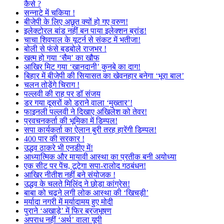
कैसे ?
सन्नाटे में चकिया !
बीजेपी के लिए अछूत क्यों हो गए वरुण!
इलेक्टोरल बांड नहीं बन पाया इलेक्शन ब्रांड!
चाचा शिवपाल के यूटर्न से संकट में भतीजा!
बोली से फंसे बड़बोले राजभर !
खत्म हो गया ‘सैम’ का खौफ
आखिर मिट गया ‘खानदानी’ कुनबे का दाग!
बिहार में बीजेपी की सियासत का खेवनहार बनेगा ‘भूरा बाल’
चलन तोड़ेंगे चिराग !
पल्लवी की राह पर डॉ संजय
डर गया दूसरों को डराने वाला ‘मुख्तार’!
फाइनली पल्लवी ने दिखाए अखिलेश को तेवर!
प्रवचनकर्ता की भूमिका में डिम्पल!
सपा कार्यकर्ता का ऐलान बुरी तरह हारेंगी डिम्पल!
400 पार की सरकार !
उद्धव ठाकरे भी एनडीए में!
आध्यात्मिक और मायावी आस्था का प्रतीक बनी अयोध्या
एक सीट पर पेंच, टूटेगा सपा-रालोद गठबंधन!
आखिर नीतीश नहीं बने संयोजक !
उद्धव के चलते मिलिंद ने छोड़ा कांग्रेस!
बाबा को चढ़ने लगी लोक आस्था की ‘खिचड़ी’
मर्यादा नगरी में मर्यादामय हुए मोदी
पुराने ‘अखाड़े’ में फिर ब्रजभूषण
अपराध नहीं ‘अर्थ’ वाला यूपी