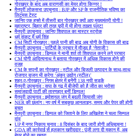
गोरखपुर के बाद अब वाराणसी का मेयर होगा किन्नर !
मैनपुरी लोकसभा उपचुनाव : BJP और SP के राजनीतिक भविष्य का
लिटमस टेस्ट
जानिए एक हफ्ते में तीसरी बार गोरखपुर क्यों आए मुख्यमंत्री योगी !
महाराष्ट्र, बिहार की तरह यूपी में भी होगा तख़्ता पलट!
मैनपुरी उपचुनाव : जानिए शिवपाल का मास्टर स्ट्रोक
धर्म संकट में धर्म सिंह
CM सिटी गोरखपुर : पहले पानी की बाढ़ अब योगी के विकास की बाढ़
मैनपुरी उपचुनाव : पार्टियों के प्रचार में मौजूद है ‘नेताजी’!
मैनपुरी उपचुनाव : डिम्पल ने मानी शर्त तो शिवपाल करने लगे प्रचार
CM योगी आदित्यनाथ ने बताया गोरखपुर में अधिक विकास होने की
वजह
CM के सपनों का गोरखपुर : स्टील और बिजली उत्पादन के साथ-साथ
रोजगार सृजन भी करेगा ‘अंकुर उद्योग (स्टील)’
शहर-ए-गोरखपुर : निगम क्षेत्र में बनेंगी 138 नयी सड़कें
मैनपुरी उपचुनाव : सपा के गढ़ में बीजेपी को है जीत का भरोसा
समाजवादी पार्टी की तारणहार बनीं डिम्पल!
मैनपुरी उपचुनाव : इमोशनल जंग में बदली सियासी जंग
NER की छलांग : नए वर्ष में सबकुछ आनलाइन, समय और पेपर की होगी
बचत
मैनपुरी उपचुनाव : डिम्पल को जिताने के लिए अखिलेश ने चला सिम्पल
दांव
UP में नगर निकाय चुनाव : 8 दिसंबर के बाद जारी होगी अधिसूचना !
GDA की कार्रवाई से हलकान खरीददार : पूंजी लगा दी मकान में, अब
बेघर होने का खतरा