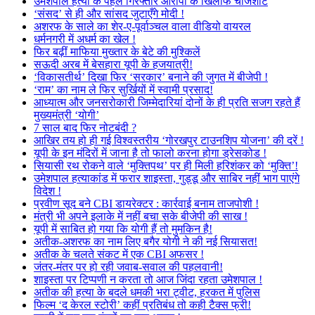
उमेशपाल हत्या के पहले गिरफ्तार आरोपी के खिलाफ चार्जशीट
‘संसद’ से ही और सांसद जुटाएँगे मोदी !
अशरफ के साले का शेर-ए-पूर्वाञ्चल वाला वीडियो वायरल
धर्मनगरी में अधर्म का खेल !
फिर बढ़ीं माफिया मुख्तार के बेटे की मुश्किलें
सऊदी अरब में बेसहारा यूपी के हजयात्री!
‘विकासतीर्थ’ दिखा फिर ‘सरकार’ बनाने की जुगत में बीजेपी !
‘राम’ का नाम ले फिर सुर्खियों में स्वामी प्रसाद!
आध्यात्म और जनसरोकारी जिम्मेदारियां दोनों के ही प्रति सजग रहते हैं
मुख्यमंत्री ‘योगी’
7 साल बाद फिर नोटबंदी ?
आखिर तय हो ही गई विश्वस्तरीय ‘गोरखपुर टाउनशिप योजना’ की दरें !
यूपी के इन मंदिरों में जाना है तो फालो करना होगा ड्रेसकोड !
सियासी रथ रोकने वाले ‘मुक्तिपथ’ पर ही मिली हरिशंकर को ‘मुक्ति’!
उमेशपाल हत्याकांड में फरार शाइस्ता, गुड्डू और साबिर नहीं भाग पाएंगे
विदेश !
प्रवीण सूद बने CBI डायरेक्टर : कार्रवाई बनाम ताजपोशी !
मंत्री भी अपने इलाके में नहीं बचा सके बीजेपी की साख !
यूपी में साबित हो गया कि योगी हैं तो मुमकिन है!
अतीक-अशरफ का नाम लिए बगैर योगी ने की नई सियासत!
अतीक के चलते संकट में एक CBI अफसर !
जंतर-मंतर पर हो रही जवाब-सवाल की पहलवानी!
शाइस्ता पर टिप्पणी न करता तो आज जिंदा रहता उमेशपाल !
अतीक की हत्या के बदले धमकी भरा ट्वीट, हरकत में पुलिस
फिल्म ‘द केरल स्टोरी’ कहीं प्रतिबंध तो कही टैक्स फ्री!