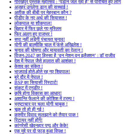
गोरखपुर पुस्तक महोत्सव : ‘पंडान जल रहा है’ से परिचित हुए लोग
अज़हर उगलेगा डान की सच्चाई !
अतीक की बीबी पर मेहरबान कौन ?
पीडीए के नए अर्थ की सियासत !
लोकपाल या शौकपाल!
बिहार में फिर छले गए मुस्लिम
फिर अलग हुए राजभर !
सपा नहीं लड़ेगी पंचायत चुनाव!
योगी की बाल्मीकि चाल में फंसे अखिलेश !
चुनाव की घोषणा और मायावती का ऐलान !
विजन-2047 का हिस्सा है ‘वन नेशन वन इलैक्शन’ : डॉ राजीव
देश में नेपाल जैसे हालात की आशंका !
केशव का संकेत !
भाजपाई होते-होते रह गए शिवपाल!
बुरे दौर में नेपाल !
BSP का सियासी रिस्टार्ट!
संकट में एनडीए !
कृषि होगा विकास का आधार!
अशान्ति फैलाने की कोशिश में ट्रम्प !
भ्रष्टाचार पर चला योगी चाबुक !
चूक तो हो ही गई !
कश्मीर विवाद सुलझाने को तैयार पाक !
रिटायर नहीं होंगे!
कांग्रेसी खेवनहार पप्पू और केके!
एक मुद्दे पर दो फाड़ हुआ विपक्ष !