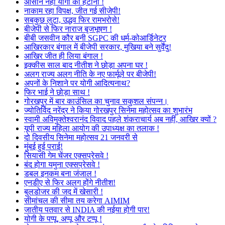
आसान नहीं योगी को हटाना !
नाकाम रहा विपक्ष, जीत गई सीजेपी!
सबकुछ लुटा, उद्धव फिर रामभरोसे!
बीजेपी से फिर नाराज बृजभूषण !
बीबी जसवीन कौर बनी SGPC की धर्म-कोआर्डिनेटर
आखिरकार बंगाल में बीजेपी सरकार, मुखिया बने सुर्वेंदु!
आखिर जीत ही लिया बंगाल !
इक्कीस साल बाद नीतीश ने छोड़ा अपना घर !
अलग राज्य अलग नीति के नए फार्मूले पर बीजेपी!
अपनों के निशाने पर योगी आदित्यनाथ?
फिर भाई ने छोड़ा साथ !
गोरखपुर में बार काउंसिल का चुनाव सकुशल संपन्न।
ज्योतिर्विद नरेंद्र ने किया गोरखपुर सिनेमा महोत्सव का शुभारंभ
स्वामी अविमुक्तेश्वरानंद विवाद पहले शंकराचार्य अब नहीं, आखिर क्यों ?
यूपी राज्य महिला आयोग की उपाध्यक्ष का तलाक !
दो दिवसीय सिनेमा महोत्सव 21 जनवरी से
मुंबई हुई पराई!
सियासी गेम चेंजर एक्सप्रेसवे !
बंद होगा यमुना एक्सप्रेसवे !
डबल इनकम बना जंजाल !
एनडीए से फिर अलग होंगे नीतीश!
बुलडोजर की जद में खेसारी !
सीमांचल की सीमा तय करेगा AIMIM
जातीय पतवार से INDIA की नईया होगी पार!
योगी के पप्पू, अप्पू और टप्पू !