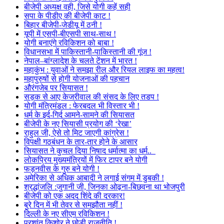
बीजेपी अध्यक्ष वही, जिसे योगी कहें सही
सपा के पीडीए की बीजेपी काट !
बिहार बीजेपी-जेडीयू में ठनी !
यूपी में एसपी-बीएसपी साथ-साथ !
योगी बनाएंगे रविकिशन को बाबा !
विधानसभा में पाकिस्तानी-पाकिस्तानी की गूंज !
नेपाल–बांग्लादेश के चलते टेंशन में भारत !
महाकुंभ : युवाओं ने समझा रील और रियल लाइफ का महत्व!
महापुरुषों से होगी योजनाओं की पहचान
औरंगजेब पर सियासत !
सड़क से आए केजरीवाल की संसद के लिए तडप !
योगी मंत्रिमंडल : फेरबदल भी विस्तार भी !
धर्म के इर्द-गिर्द आमने-सामने की सियासत
बीजेपी के नए सियासी प्रयोग की ‘रेखा’
राहुल जी, ऐसे तो मिट जाएगी कांग्रेस !
विपक्षी गठबंधन के तार-तार होने के आसार
सियासत ने कुचल दिया निषाद धर्मात्मा का धर्म..
लोकप्रिय मुख्यमंत्रियों में फिर टापर बने योगी
फड़नवीस के गुरु बने योगी !
अमेरिका से अधिक आबादी ने लगाई संगम में डुबकी !
श्रद्धांजलि :जुगानी जी, जिनका ओढ़ना-बिछवना था भोजपुरी
बीजेपी को एक अदद शिंदे की दरकार!
बुरे दिन में भी तेवर से समझौता नहीं !
दिल्ली के नए सीएम रविकिशन !
प्रशांत किशोर ने छोड़ी राजनीति !