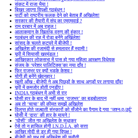
संकट में राजा भैया !
बिखर जाएगा विपक्षी गठबंधन !
पार्टी को राष्ट्रीय फलक देने को बेताब हैं अखिलेश!
सरकार की तैयारी में संघ का एमएमवाई ?
राम दरबार में अब राहुल !
आलाकमान के खिलाफ वरुण की हुंकार !
गठबंधन की राह में रोड़ा बनेंगे अखिलेश!
सांसद के चलते कटघरे में बीजेपी !
अखिलेश की रजामंदी से हमलावर हैं स्वामी !
यूपी में सियासी खरमंडल !
आखिरकार लोकसभा में पास हो गया महिला आरक्षण विधेयक
संजय के ‘प्रेशर पालिटिक्स’का नया दाँव !
फिर राजभर पर क्यों भड़के केशव !
योगी ही बनेंगे खेवनहार !
खुली आँख : बीजेपी ने अब पिछड़ों के साथ अगड़ों पर लगाया दाँव!
यूपी में कमजोर होती एनडीए !
INDIA गठबंधन में अभी से रार
घोसी हार के बाद भी नहीं थमा ‘राजभर’ का बड़बोलापन
अब तो ‘चाचा’ की कीमत समझें अखिलेश
विलुप्त होते जज़्बाती संस्कारों को सँजोने का पैगाम दे गया ‘जश्न-ए-उर्दू’
घोसी में ‘दारा’ की हार के मायने !
‘घोसी’ जीत गए अखिलेश के सुधाकर
ऐसे तो न हासिल होगी I.N.D.I.A. को सत्ता
आखिर मोदी से डर ही गया विपक्ष !
बीजेपी को चुभ गई अखिलेश की चुनौती