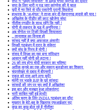
सपा ने “छद्म सियासत” से ढहाई भगवा ब्रिगेड की दीवार
सपा के लिए भारी न पड जाए कांग्रेस की ये चाल
यूपी में नए सिरे से पाँव पसारेगी पुरानी शिवसेना
हाथरस के ‘अ-मंगल’ ने ताजा कर दी मेहरानगढ़ हादसे की याद !
अखिलेश के पीडीए की काट खोजेगा संघ!
नीतीश एनडीए के साथ रहेंगे कि नही !
योगी से तकरार के मूड में अनुप्रिया !
अब सेंगोल पर टिकी विपक्षी सियासत!
.. तानाशाह का विनाश हो
सांसद नहीं है क्या अफजाल अंसारी!
विपक्षी गठबंधन में दरार के संकेत!
क्यों संघ के प्रिय है योगी !
संसद में विपक्ष का मुद्दा बना संविधान
आसान नहीं योगी को हटाना !
26 को तय होगा मोदी सरकार का भविष्य!
अतीक कुनबे का एक और मकान बुलडोजर का शिकार
चंद्रशेखर से दबाव में बीएसपी !
राहुल को रास आने लगा यूपी!
मंत्री पर भड़के BJP के पूर्व सांसद!
सांसदों की जंग पर चुप क्यों है अखिलेश!
इस बार और मजबूत हुआ लोकतंत्र!
भारी साबित नहीं हुई हाथी!
अंतिम चरण के लिए INDIA गठबंधन का दाँव!
मुख्तार के बेटे-बहू के खिलाफ एफआईआर रद्द!
कुछ का कुछ बोल रहे है नीतीश!