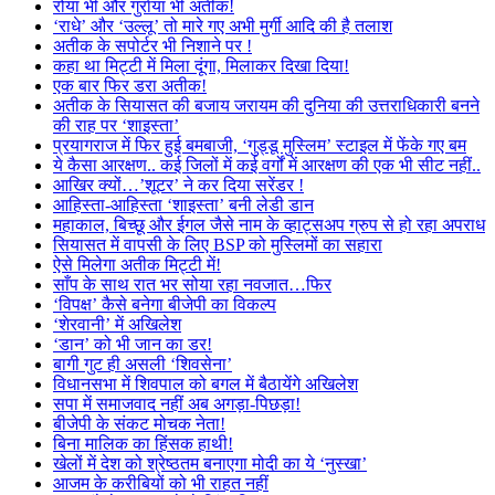
रोया भी और गुर्राया भी अतीक!
‘राधे’ और ‘उल्लू’ तो मारे गए अभी मुर्गी आदि की है तलाश
अतीक के सपोर्टर भी निशाने पर !
कहा था मिट्टी में मिला दूंगा, मिलाकर दिखा दिया!
एक बार फिर डरा अतीक!
अतीक के सियासत की बजाय जरायम की दुनिया की उत्तराधिकारी बनने
की राह पर ‘शाइस्ता’
प्रयागराज में फिर हुई बमबाजी, ‘गुड्डू मुस्लिम’ स्टाइल में फेंके गए बम
ये कैसा आरक्षण.. कई जिलों में कई वर्गों में आरक्षण की एक भी सीट नहीं..
आखिर क्यों…’शूटर’ ने कर दिया सरेंडर !
आहिस्ता-आहिस्ता ‘शाइस्ता’ बनी लेडी डान
महाकाल, बिच्छू और ईगल जैसे नाम के व्हाट्सअप ग्रुप से हो रहा अपराध
सियासत में वापसी के लिए BSP को मुस्लिमों का सहारा
ऐसे मिलेगा अतीक मिट्टी में!
साँप के साथ रात भर सोया रहा नवजात…फिर
‘विपक्ष’ कैसे बनेगा बीजेपी का विकल्प
‘शेरवानी’ में अखिलेश
‘डान’ को भी जान का डर!
बागी गुट ही असली ‘शिवसेना’
विधानसभा में शिवपाल को बगल में बैठायेंगे अखिलेश
सपा में समाजवाद नहीं अब अगड़ा-पिछड़ा!
बीजेपी के संकट मोचक नेता!
बिना मालिक का हिंसक हाथी!
खेलों में देश को श्रेष्ठतम बनाएगा मोदी का ये ‘नुस्खा’
आजम के करीबियों को भी राहत नहीं