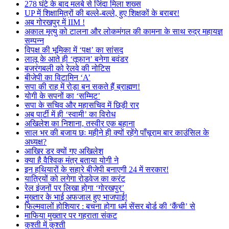
278 घंटे के बाद मलबे से जिंदा मिला शख्स
UP में शिक्षामित्रों की बल्ले-बल्ले, हुए शिक्षकों के बराबर!
अब गोरखपुर में IIM !
अकाल मृत्यु को टालना और लोकमंगल की कामना के साथ रुद्र महायज्ञ
सम्पन्न
विपक्ष की भूमिका में ‘पक्ष’ का सांसद
लालू के आते ही ‘तूफान’ बनेगा बवंडर
बजरंगबली को रेलवे की नोटिस
बीजेपी का विटामिन ‘A’
सपा की राह में रोड़ा बन सकते हैं ब्राह्मण!
योगी के सपनों का ‘सम्मिट’
सपा के सचिव और महासचिव में छिड़ी रार
अब पार्टी में ही ‘स्वामी’ का विरोध
अखिलेश का निशाना, तस्वीर एक बहाना
साल भर की बजाय छः महीने ही क्यों रहेंगे पाँचूराम बार काउंसिल के
अध्यक्ष?
आखिर डर क्यों गए अखिलेश
क्या है वैश्विक मंत्र बताया योगी ने
इन हथियारों के सहारे बीजेपी बनाएगी 24 में सरकार!
यात्रियों को लगेगा रोडवेज का करंट
रेल इंजनों पर लिखा होगा ‘गोरखपुर’
मुख्तार के भाई अफजाल हुए भाजपाई!
फिल्मवालों होशियार : बचना होगा धर्म सेंसर बोर्ड की ‘कैंची’ से
माफिया मुख्तार पर गहराता संकट
कुश्ती में कुश्ती