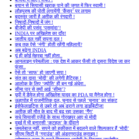
बयान से सियासी खुराक पाने की जुगत में फिर स्वामी !
लौहपुरुष की पोती लगायेंगी ‘कैंसर’ पर लगाम
बदस्तूर जारी है अतीक की रंगदारी !
निषादों-निषादों में जंग !
बीजेपी की पसंद ‘पसमांदा’!
INDIA पर अखिलेश का दाँव!
जातीय दल नहीं सपना दल !
कब तक ऐसे ‘नंगी’ होती रहेंगी महिलायें?
अब बढ़ेगा INDIA
यूं ही कोई मेहरबा नहीं होता..
आनलाइन प्रेमलीला : एक देश में आकर फँसी तो दूसरा विदेश जा कर
फंसा..
ऐसे तो ‘साफ’ हो जाएगी सपा !
संत का दावा ‘मोदी’ की लगेगी हैट्रिक !
आलोक के लिए ‘ज्योति’ ही बन गई अंधेरा..
सीमा पार से क्यों आई ‘सीमा’?
यूपी में डैमेज होगा अखिलेश यादव का PDA या मैनेज होगा !
ऊहापोह में राजनीतिक दल, चुनाव से पहले ‘चुनाव’ का संकट
इंसेफेलाइटिस से उबरे तो अब डराने लगा डाइबिटीज!
अतीक की मौत के बाद भी बढ़ रहा उसका ‘गैंग’
सधे सियासी एजेंडे के साथ गोरखपुर आए थे मोदी
दुबई में भी बनारसी ‘कटहल’ के दीवाने
जुमलेबाज नहीं, सपने को हकीकत में बदलने वाले शिल्पकार हैं ‘मोदी’
सीएम सिटी में ‘ग्राउंड’ की अंडरग्राउंड क्राइम !