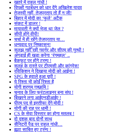
खतरे में राहुल गांधी !
विपक्षी गठबंधन को धार देंगे अखिलेश यादव
तेजस्वी नहीं, तेजप्रताप तो हैं न जी!
बिहार में मोदी का ‘फुले’ अटैक
संकट में डालर !
मायावती ने क्यों भेजा था जेल ?
सीपी होंगे वीपी!
चर्चा में ही रहेंगे तेजप्रताप या…
धन्यवाद पर निष्कासन!
सुलझ नहीँ रही गवर्नर और सीएम की गुत्थी !
अंगड़ाई ही खड़ा करेगा ‘रंगमहल’ ..
बैकफुट पर होंगे ट्रम्प !
सुलह के रास्ते पर टीएमसी और कांग्रेस!
रविकिशन ने दिखाया मोदी को आईना !
SPG के हवाले हुआ यूपी !
ये रिश्ता भी कोई रिश्ता है
योगी शरणम गच्छामि !
चुनाव के लिए फ्रंटलाइनर बना संघ !
बिखरने लगा आईएनडीआईए !
पीएम पद से इस्तीफा देंगे मोदी !
योगी की राह पर धामी !
CS के सेवा विस्तार का होगा मतलब !
दो दशक बाद दोनों साथ
सैनिटरी पैड पर राहुल गांधी…
झूठा साबित हुए ट्रम्प !