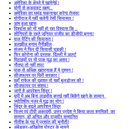
अमेरिका के कब्जे में खामेनेई !
योगी से कड़वाहट खत्म..
अमेरिका का घमंड चकनाचूर करेगा तेजस!
योगीराज में नहीं चलेगी ऐसी सियासत !
आम हुआ खास
विश्वास को भी नहीं हो रहा विश्वास कि ..
सीनियरों के रहते जूनियर राजीव का डीजीपी बनना!
वाल पेंटिंग की सियासत !
डलझील बनाम नैनीझील
संजय ने फिर दी सियासी घुड़की !
फिर कोरोना की दस्तक, दिल्ली में अलर्ट
मिठाइयों पर भी पाक युद्ध का असर !
नौतपा तो नहीं तपा!
पाक से अधिक खतरनाक हैं ये दुश्मन !
सीजफायर पर घिरी सरकार !
वहाँ राफेल की दहशत तो यहाँ बुलडोजर की !
सीजफायर पर संशय !
जारी है आपरेशन सिंदूर !
यूपी में अब बिना लाइसेंस कत्तई नहीं बिकेंगे खाने के सामान
ज्योतिषीय नजर में युद्ध का योग !
सिंदूर के बदले आपरेशन सिंदूर
फिल्म एवं टीवी अकादमी, उत्तर प्रदेश ने किया कला श्रमिकों का
सम्मान, डॉ अनिल और राजवीर सम्मानित
नीतीश के गढ़ में प्रशांत की चुनौती!
अंबेडकर-अखिलेश पोस्टर के मायने