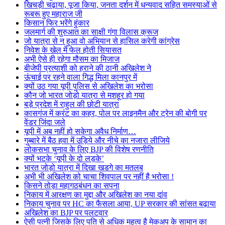
खिचड़ी चढ़ाया, पूजा किया, जनता दर्शन में धन्यवाद सहित समस्याओं से
रूबरू हुए महाराज जी
किसान फिर भरेंगे हुंकार
जलमार्ग की शुरुआत का साक्षी गंगा विलास क्रूज
जो यात्रा से न हुआ वो अभियान से हासिल करेगी कांग्रेस
निवेश के खेल में फेल होती सियासत
अभी ऐसे ही रहेगा मौसम का मिजाज
बीजेपी प्रत्याशी को हराने की ठानी अखिलेश ने
ऊंचाई पर रहने वाला गिद्ध मिला कानपुर में
क्यों उठ गया यूपी पुलिस से अखिलेश का भरोसा
कौन जो भारत जोड़ो यात्रा से मशहूर हो गया
बड़े प्रदेश में राहुल की छोटी यात्रा
कासगंज में करंट का कहर, पोल पर लाइनमैन और ट्रेन की बोगी पर
वेंडर जिंदा जले
यूपी में अब नहीं हो सकेगा अवैध निर्माण…
गुब्बारे में बैठ हवा में उड़िये और नीचे का नजारा लीजिये
लोकसभा चुनाव के लिए BJP की विशेष रणनीति
क्यों भटके ‘यूपी के दो लड़के’
भारत जोड़ो यात्रा में दिखा खडगे का मतलब
अभी भी अखिलेश को चाचा शिवपाल पर नहीं है भरोसा !
किसने तोड़ा महागठबंधन का सपना
निकाय में आरक्षण का मुद्दा और अखिलेश का नया दांव
निकाय चुनाव पर HC का फैसला आया, UP सरकार की सांसत बढ़ाया
अखिलेश का BJP पर पलटवार
ऐसी पत्नी जिसके लिए पति से अधिक महत्व है मेकअप के सामान का