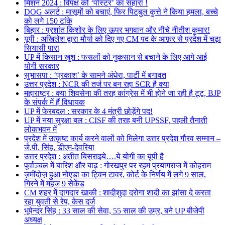
मिशन 2024 : विपक्ष को ‘पोस्टर’ का सहारा !
DOG अलर्ट : मासूमों को बचाएं, फिर पिटबुल कुत्ते ने किया हमला, बच्चे
को लगे 150 टांके
बिहार : प्रशांत किशोर के लिए ऊपर भगवान और नीचे नीतीश कुमार!
यूपी : अखिलेश द्वारा मौर्या को दिए गए CM पद के आफ़र से प्रदेश में चढ़ा
सियासी पारा
UP में किसान खुश : फसलों को नुकसान से बचाने के लिए आगे आई
योगी सरकार
सुभासपा : ‘प्रकाश’ के सामने अंधेरा, पार्टी में बगावत
उत्तर प्रदेश : NCR की तर्ज पर बन रहा SCR है क्या
महाराष्ट्र : क्या शिवसेना की तरह कांग्रेस में भी होने जा रही है टूट, BJP
के संपर्क में हैं विधायक
UP में फेरबदल : सरकार के 4 मंत्री छोड़ेंगे पद!
UP में नया सुरक्षा बल : CISF की तरह बनी UPSSF, पहली तैनाती
लोकभवन में
प्रदेश में उत्कृष्ट कार्य करने वालों को मिलेगा उत्तर प्रदेश गौरव सम्मान –
जे.पी. सिंह, डीएम-देवरिया
उत्तर प्रदेश : अतीत बिसराइये….ये योगी का यूपी है
पूर्वाञ्चल में बारिश और बाढ़ : गोरखपुर पर रहम प्रयागराज में कोहराम
ज़मींदोज़ हुआ नोएडा का ट्विन टावर, कोर्ट के निर्णय में लगे 9 साल,
गिरने में महज 9 सेकेंड
CM शहर में दागदार खाकी : शादीशुदा दरोगा शादी का झांसा दे करता
रहा युवती से रेप, केस दर्ज
भूपेन्द्र सिंह : 33 साल की सेवा, 55 साल की उम्र, बने UP बीजेपी
अध्यक्ष