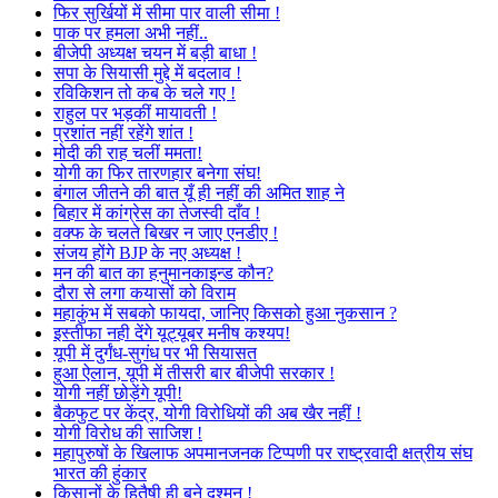
फिर सुर्खियों में सीमा पार वाली सीमा !
पाक पर हमला अभी नहीं..
बीजेपी अध्यक्ष चयन में बड़ी बाधा !
सपा के सियासी मुद्दे में बदलाव !
रविकिशन तो कब के चले गए !
राहुल पर भड़कीं मायावती !
प्रशांत नहीं रहेंगे शांत !
मोदी की राह चलीं ममता!
योगी का फिर तारणहार बनेगा संघ!
बंगाल जीतने की बात यूँ ही नहीं की अमित शाह ने
बिहार में कांग्रेस का तेजस्वी दाँव !
वक्फ के चलते बिखर न जाए एनडीए !
संजय होंगे BJP के नए अध्यक्ष !
मन की बात का हनुमानकाइन्ड कौन?
दौरा से लगा कयासों को विराम
महाकुंभ में सबको फायदा, जानिए किसको हुआ नुकसान ?
इस्तीफा नही देंगे यूट्यूबर मनीष कश्यप!
यूपी में दुर्गंध-सुगंध पर भी सियासत
हुआ ऐलान, यूपी में तीसरी बार बीजेपी सरकार !
योगी नहीं छोड़ेंगे यूपी!
बैकफुट पर केंद्र, योगी विरोधियों की अब खैर नहीं !
योगी विरोध की साजिश !
महापुरुषों के खिलाफ अपमानजनक टिप्पणी पर राष्ट्रवादी क्षत्रीय संघ
भारत की हुंकार
किसानों के हितैषी ही बने दुश्मन !