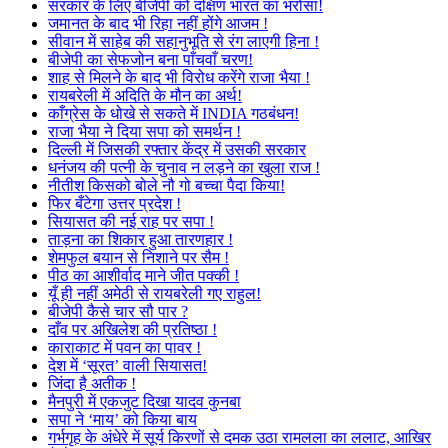
सरकार के लिए बीजेपी को दक्षिण भारत का भरोसा!
जमानत के बाद भी रिहा नहीं होंगे आजम !
सीवान में साहेब की सहानुभूति से रंग लाएगी हिना !
बीजेपी का सेफजोन बना पाँचवाँ चरण!
शाह से मिलने के बाद भी विरोध करेंगे राजा भैया !
रायबरेली में अदिति के मौन का अर्थ!
काँग्रेस के धोखे से सकते में INDIA गठबंधन!
राजा भैया ने दिया सपा को समर्थन !
दिल्ली में जिसकी रफ्तार केंद्र में उसकी सरकार
धनंजय की पत्नी के चुनाव न लड़ने का खुला राज !
नीतीश किसको बोले नौ गो बच्चा पैदा किया!
फिर बँटेगा उत्तर प्रदेश !
सियासत की नई राह पर सपा !
ताड़ना का शिकार हुआ तारणहार !
शेमफुल बयान से निशाने पर सैम !
पीठ का आशीर्वाद माने जीत पक्की !
यूँ ही नहीं अमेठी से रायबरेली गए राहुल!
बीजेपी कैसे चार सौ पार ?
दाँव पर अखिलेश की प्रतिष्ठा !
काराकाट में पवन का पावर !
देश में ‘सूरत’ वाली सियासत!
जिंदा है अतीक !
मैनपुरी में एकजुट दिखा यादव कुनबा
सपा ने ‘माय’ को किया बाय
गर्भगृह के अंधेरे में सूर्य किरणों से दमक उठा रामलला का ललाट, आखिर