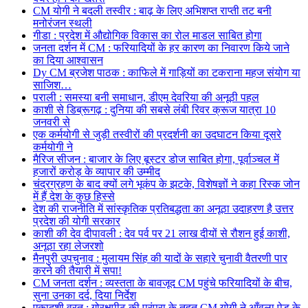
CM योगी ने बदली तस्वीर : बाढ़ के लिए अभिशप्त राप्ती तट बनी
मनोरंजन स्थली
गीडा : प्रदेश में औद्योगिक विकास का रोल माडल साबित होगा
जनता दर्शन में CM : फरियादियों के हर कारण का निवारण किये जाने
का दिया आश्वासन
Dy CM ब्रजेश पाठक : काफिले में गाड़ियों का टकराना महज संयोग या
साजिश…
पराली : समस्या बनी समाधान, डीएम देवरिया की अनूठी पहल
काशी से डिब्रूगढ़ : दुनिया की सबसे लंबी रिवर क्रूज यात्रा 10
जनवरी से
एक कर्मयोगी से जुड़ी तस्वीरों की प्रदर्शनी का उदघाटन किया दूसरे
कर्मयोगी ने
मैरिज सीजन : बाजार के लिए बूस्टर डोज साबित होगा, पूर्वाञ्चल में
हजारों करोड़ के व्यापार की उम्मीद
चंद्रग्रहण के बाद क्यों लगे भूकंप के झटके, विशेषज्ञों ने कहा रिस्क जोन
में हैं देश के कुछ हिस्से
देश की राजनीति में सांस्कृतिक प्रतिबद्धता का अनूठा उदाहरण है उत्तर
प्रदेश की योगी सरकार
काशी की देव दीपावली : देव पर्व पर 21 लाख दीयों से रौशन हुई काशी,
अनूठा रहा लेजरशो
मैनपुरी उपचुनाव : मुलायम सिंह की यादों के सहारे चुनावी वैतरणी पार
करने की तैयारी में सपा!
CM जनता दर्शन : व्यस्तता के बावजूद CM पहुंचे फरियादियों के बीच,
सुना उनका दर्द, दिया निर्देश
एकादशी व्रत : गोरक्षपीठ की परंपरा के तहत CM योगी ने आँवला पेड़ के