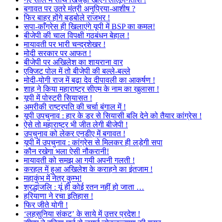
बगावत पर उतरे मंत्री अनुप्रिया-आशीष ?
फिर बाहर होंगे बड़बोले राजभर !
सपा-काँग्रेस ही खिलाएंगे यूपी में BSP का कमल!
बीजेपी की चाल विपक्षी गठबंधन बेहाल !
मायावती पर भारी चन्द्रशेखर !
मोदी सरकार पर आफत !
बीजेपी पर अखिलेश का शायराना वार
एक्जिट पोल में तो बीजेपी की बल्ले-बल्ले
मोदी-योगी राज में बढ़ा देव दीपावली का आकर्षण !
शाह ने किया महाराष्ट्र सीएम के नाम का खुलासा !
यूपी में पोस्टरी सियासत !
अमरीकी राष्ट्रपति की चर्चा बंगाल में !
यूपी उपचुनाव : हार के डर से सियासी बलि देने को तैयार कांग्रेस !
ऐसे तो महाराष्ट्र भी जीत लेगी बीजेपी !
उपचुनाव को लेकर एनडीए में बगावत !
यूपी में उपचुनाव : कांग्रेस से मिलकर ही लड़ेगी सपा
कौन रखेगा भला ऐसी नौकरानी!
मायावती को समझ आ गयी अपनी गलती !
करहल में हुआ अखिलेश के कराहने का इंतजाम !
महाकुंभ में नेत्र कुम्भ!
श्रद्धांजलि : यूं ही कोई रतन नहीं हो जाता …
हरियाणा ने रचा इतिहास !
फिर जीते योगी !
‘लहसुनिया संकट’ के साये में उत्तर प्रदेश !