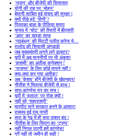
‘भजन’ और बीजेपी की सियासत
योगी की राह पर ‘मोहन’
बेमानी साबित हुई संसद की सुरक्षा !
क्यों पीछे हटे ‘योगी’?
पियरका बाबा के पीलिया श्राप
चुनाव में ‘चोट’ की तैयारी में बीएसपी
‘आप’ का सूपड़ा साफ
‘गठबंधन’ की मिट्टी पलीत करेगा ये…
रालोद की सियासी अंगड़ाई!
जब मुख्यमंत्री लगने लगे डाक्टर?
यूपी में अब माननीयों पर भी अंकुश!
‘हाशमी’ का अतीक कनेक्शन !
‘राजभर’ के लिए कोई मायने नहीं !
क्या-क्या कर गया अतीक?
अब ‘केशव’ होंगे बीजेपी के खेवनहार!
नीतीश ने मिलाया बीजेपी से हाथ !
सपा-कांग्रेस रार का सच !
यूपी में ‘हलाल’ पर रोक क्यों !
नहीं रहे ‘सहाराश्री’
मारपीट माने सरकार बनने के आसार!
राममय हुई राम नगरी
सपा के गढ़ में ही सपा दफ्तर बंद !
नीतीश के लिए चिराग का ‘ट्रम्प’
नहीं निगल पाएगी हमें कांग्रेस!
गुर्गे नहीं तो जमीन ही सही !