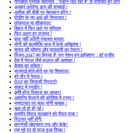
गोरखपुर पुस्तक महोत्सव : ‘पंडान जल रहा है’ से परिचित हुए लोग
अज़हर उगलेगा डान की सच्चाई !
अतीक की बीबी पर मेहरबान कौन ?
पीडीए के नए अर्थ की सियासत !
लोकपाल या शौकपाल!
बिहार में फिर छले गए मुस्लिम
फिर अलग हुए राजभर !
सपा नहीं लड़ेगी पंचायत चुनाव!
योगी की बाल्मीकि चाल में फंसे अखिलेश !
चुनाव की घोषणा और मायावती का ऐलान !
विजन-2047 का हिस्सा है ‘वन नेशन वन इलैक्शन’ : डॉ राजीव
देश में नेपाल जैसे हालात की आशंका !
केशव का संकेत !
भाजपाई होते-होते रह गए शिवपाल!
बुरे दौर में नेपाल !
BSP का सियासी रिस्टार्ट!
संकट में एनडीए !
कृषि होगा विकास का आधार!
अशान्ति फैलाने की कोशिश में ट्रम्प !
भ्रष्टाचार पर चला योगी चाबुक !
चूक तो हो ही गई !
कश्मीर विवाद सुलझाने को तैयार पाक !
रिटायर नहीं होंगे!
कांग्रेसी खेवनहार पप्पू और केके!
एक मुद्दे पर दो फाड़ हुआ विपक्ष !