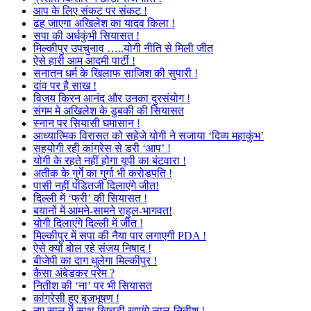
आप के लिए संकट पर संकट !
ढह जाएगा अखिलेश का यादव किला !
सपा की अर्धकुंभी सियासत !
मिल्कीपुर उपचुनाव …..योगी नीति से मिली जीत
ऐसे हारी आम आदमी पार्टी !
सनातन धर्म के खिलाफ साजिश की सुपारी !
दांव पर है साख !
विजय किरन आनंद और उनका दुरसंयोग !
संगम मे अखिलेश के डुबकी की सियासत
स्नान पर सियासी घमासान !
आध्यात्मिक विरासत को सहेजे योगी ने सजाया ‘दिव्य महाकुंभ’
सहयोगी रही कांग्रेस से डरी ‘आप’ !
योगी के रहते नहीं होगा यूपी का बंटवारा !
अतीक के गुर्गे का गुर्गा भी करोड़पति !
पासी नहीं पंडितजी दिलाएंगे जीत!
दिल्ली में ‘फ्री’ की सियासत !
बयानों में आमने-सामने राहुल-भागवत!
योगी दिलाएंगे दिल्ली में जीत !
मिल्कीपुर में सपा की नैया पार लगाएगी PDA !
ऐसे क्यों बोल रहे संजय निषाद !
बीजेपी का दाग धुलेगा मिल्कीपुर !
कैसा अंबेडकर प्रेम ?
नितीश की ‘ना’ पर भी सियासत
कांग्रेसी हुए बृजभूषण !
नए साल में साथ खिचड़ी खाएंगे लालू-नितीश !