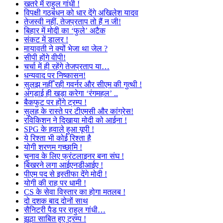
खतरे में राहुल गांधी !
विपक्षी गठबंधन को धार देंगे अखिलेश यादव
तेजस्वी नहीं, तेजप्रताप तो हैं न जी!
बिहार में मोदी का ‘फुले’ अटैक
संकट में डालर !
मायावती ने क्यों भेजा था जेल ?
सीपी होंगे वीपी!
चर्चा में ही रहेंगे तेजप्रताप या…
धन्यवाद पर निष्कासन!
सुलझ नहीँ रही गवर्नर और सीएम की गुत्थी !
अंगड़ाई ही खड़ा करेगा ‘रंगमहल’ ..
बैकफुट पर होंगे ट्रम्प !
सुलह के रास्ते पर टीएमसी और कांग्रेस!
रविकिशन ने दिखाया मोदी को आईना !
SPG के हवाले हुआ यूपी !
ये रिश्ता भी कोई रिश्ता है
योगी शरणम गच्छामि !
चुनाव के लिए फ्रंटलाइनर बना संघ !
बिखरने लगा आईएनडीआईए !
पीएम पद से इस्तीफा देंगे मोदी !
योगी की राह पर धामी !
CS के सेवा विस्तार का होगा मतलब !
दो दशक बाद दोनों साथ
सैनिटरी पैड पर राहुल गांधी…
झूठा साबित हुए ट्रम्प !