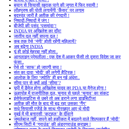
बयान से सियासी खुराक पाने की जुगत में फिर स्वामी !
लौहपुरुष की पोती लगायेंगी ‘कैंसर’ पर लगाम
बदस्तूर जारी है अतीक की रंगदारी !
निषादों-निषादों में जंग !
बीजेपी की पसंद ‘पसमांदा’!
INDIA पर अखिलेश का दाँव!
जातीय दल नहीं सपना दल !
कब तक ऐसे ‘नंगी’ होती रहेंगी महिलायें?
अब बढ़ेगा INDIA
यूं ही कोई मेहरबा नहीं होता..
आनलाइन प्रेमलीला : एक देश में आकर फँसी तो दूसरा विदेश जा कर
फंसा..
ऐसे तो ‘साफ’ हो जाएगी सपा !
संत का दावा ‘मोदी’ की लगेगी हैट्रिक !
आलोक के लिए ‘ज्योति’ ही बन गई अंधेरा..
सीमा पार से क्यों आई ‘सीमा’?
यूपी में डैमेज होगा अखिलेश यादव का PDA या मैनेज होगा !
ऊहापोह में राजनीतिक दल, चुनाव से पहले ‘चुनाव’ का संकट
इंसेफेलाइटिस से उबरे तो अब डराने लगा डाइबिटीज!
अतीक की मौत के बाद भी बढ़ रहा उसका ‘गैंग’
सधे सियासी एजेंडे के साथ गोरखपुर आए थे मोदी
दुबई में भी बनारसी ‘कटहल’ के दीवाने
जुमलेबाज नहीं, सपने को हकीकत में बदलने वाले शिल्पकार हैं ‘मोदी’
सीएम सिटी में ‘ग्राउंड’ की अंडरग्राउंड क्राइम !