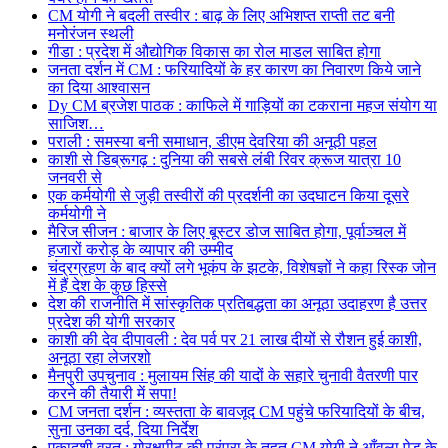
CM योगी ने बदली तस्वीर : बाढ़ के लिए अभिशप्त राप्ती तट बनी
मनोरंजन स्थली
गीडा : प्रदेश में औद्योगिक विकास का रोल माडल साबित होगा
जनता दर्शन में CM : फरियादियों के हर कारण का निवारण किये जाने
का दिया आश्वासन
Dy CM ब्रजेश पाठक : काफिले में गाड़ियों का टकराना महज संयोग या
साजिश…
पराली : समस्या बनी समाधान, डीएम देवरिया की अनूठी पहल
काशी से डिब्रूगढ़ : दुनिया की सबसे लंबी रिवर क्रूज यात्रा 10
जनवरी से
एक कर्मयोगी से जुड़ी तस्वीरों की प्रदर्शनी का उदघाटन किया दूसरे
कर्मयोगी ने
मैरिज सीजन : बाजार के लिए बूस्टर डोज साबित होगा, पूर्वाञ्चल में
हजारों करोड़ के व्यापार की उम्मीद
चंद्रग्रहण के बाद क्यों लगे भूकंप के झटके, विशेषज्ञों ने कहा रिस्क जोन
में हैं देश के कुछ हिस्से
देश की राजनीति में सांस्कृतिक प्रतिबद्धता का अनूठा उदाहरण है उत्तर
प्रदेश की योगी सरकार
काशी की देव दीपावली : देव पर्व पर 21 लाख दीयों से रौशन हुई काशी,
अनूठा रहा लेजरशो
मैनपुरी उपचुनाव : मुलायम सिंह की यादों के सहारे चुनावी वैतरणी पार
करने की तैयारी में सपा!
CM जनता दर्शन : व्यस्तता के बावजूद CM पहुंचे फरियादियों के बीच,
सुना उनका दर्द, दिया निर्देश
एकादशी व्रत : गोरक्षपीठ की परंपरा के तहत CM योगी ने आँवला पेड़ के