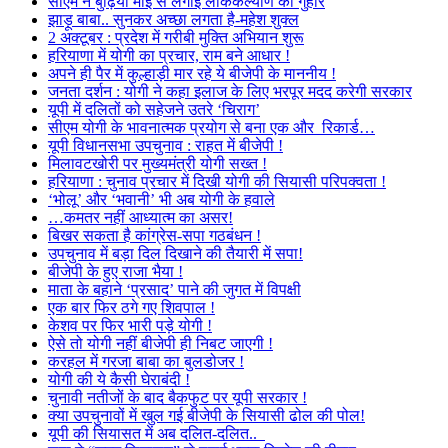
सीएम ने बुढ़िया माई से लगाई लोककल्याण की गुहार
झाड़ू बाबा.. सुनकर अच्छा लगता है-महेश शुक्ल
2 अक्टूबर : प्रदेश में गरीबी मुक्ति अभियान शुरू
हरियाणा में योगी का प्रचार, राम बने आधार !
अपने ही पैर में कुल्हाड़ी मार रहे ये बीजेपी के माननीय !
जनता दर्शन : योगी ने कहा इलाज के लिए भरपूर मदद करेगी सरकार
यूपी में दलितों को सहेजने उतरे ‘चिराग’
सीएम योगी के भावनात्मक प्रयोग से बना एक और रिकार्ड…
यूपी विधानसभा उपचुनाव : राहत में बीजेपी !
मिलावटखोरी पर मुख्यमंत्री योगी सख्त !
हरियाणा : चुनाव प्रचार में दिखी योगी की सियासी परिपक्वता !
‘भोलू’ और ‘भवानी’ भी अब योगी के हवाले
…कमतर नहीं आध्यात्म का असर!
बिखर सकता है कांग्रेस-सपा गठबंधन !
उपचुनाव में बड़ा दिल दिखाने की तैयारी में सपा!
बीजेपी के हुए राजा भैया !
माता के बहाने ‘प्रसाद’ पाने की जुगत में विपक्षी
एक बार फिर ठगे गए शिवपाल !
केशव पर फिर भारी पड़े योगी !
ऐसे तो योगी नहीं बीजेपी ही निबट जाएगी !
करहल में गरजा बाबा का बुलडोजर !
योगी की ये कैसी घेराबंदी !
चुनावी नतीजों के बाद बैकफुट पर यूपी सरकार !
क्या उपचुनावों में खुल गई बीजेपी के सियासी ढोल की पोल!
यूपी की सियासत में अब दलित-दलित..