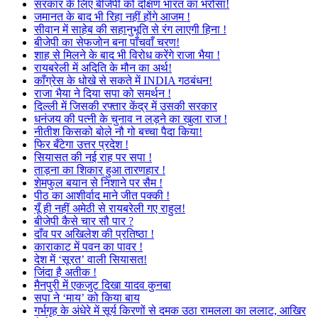
सरकार के लिए बीजेपी को दक्षिण भारत का भरोसा!
जमानत के बाद भी रिहा नहीं होंगे आजम !
सीवान में साहेब की सहानुभूति से रंग लाएगी हिना !
बीजेपी का सेफजोन बना पाँचवाँ चरण!
शाह से मिलने के बाद भी विरोध करेंगे राजा भैया !
रायबरेली में अदिति के मौन का अर्थ!
काँग्रेस के धोखे से सकते में INDIA गठबंधन!
राजा भैया ने दिया सपा को समर्थन !
दिल्ली में जिसकी रफ्तार केंद्र में उसकी सरकार
धनंजय की पत्नी के चुनाव न लड़ने का खुला राज !
नीतीश किसको बोले नौ गो बच्चा पैदा किया!
फिर बँटेगा उत्तर प्रदेश !
सियासत की नई राह पर सपा !
ताड़ना का शिकार हुआ तारणहार !
शेमफुल बयान से निशाने पर सैम !
पीठ का आशीर्वाद माने जीत पक्की !
यूँ ही नहीं अमेठी से रायबरेली गए राहुल!
बीजेपी कैसे चार सौ पार ?
दाँव पर अखिलेश की प्रतिष्ठा !
काराकाट में पवन का पावर !
देश में ‘सूरत’ वाली सियासत!
जिंदा है अतीक !
मैनपुरी में एकजुट दिखा यादव कुनबा
सपा ने ‘माय’ को किया बाय
गर्भगृह के अंधेरे में सूर्य किरणों से दमक उठा रामलला का ललाट, आखिर