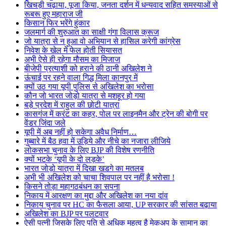
खिचड़ी चढ़ाया, पूजा किया, जनता दर्शन में धन्यवाद सहित समस्याओं से
रूबरू हुए महाराज जी
किसान फिर भरेंगे हुंकार
जलमार्ग की शुरुआत का साक्षी गंगा विलास क्रूज
जो यात्रा से न हुआ वो अभियान से हासिल करेगी कांग्रेस
निवेश के खेल में फेल होती सियासत
अभी ऐसे ही रहेगा मौसम का मिजाज
बीजेपी प्रत्याशी को हराने की ठानी अखिलेश ने
ऊंचाई पर रहने वाला गिद्ध मिला कानपुर में
क्यों उठ गया यूपी पुलिस से अखिलेश का भरोसा
कौन जो भारत जोड़ो यात्रा से मशहूर हो गया
बड़े प्रदेश में राहुल की छोटी यात्रा
कासगंज में करंट का कहर, पोल पर लाइनमैन और ट्रेन की बोगी पर
वेंडर जिंदा जले
यूपी में अब नहीं हो सकेगा अवैध निर्माण…
गुब्बारे में बैठ हवा में उड़िये और नीचे का नजारा लीजिये
लोकसभा चुनाव के लिए BJP की विशेष रणनीति
क्यों भटके ‘यूपी के दो लड़के’
भारत जोड़ो यात्रा में दिखा खडगे का मतलब
अभी भी अखिलेश को चाचा शिवपाल पर नहीं है भरोसा !
किसने तोड़ा महागठबंधन का सपना
निकाय में आरक्षण का मुद्दा और अखिलेश का नया दांव
निकाय चुनाव पर HC का फैसला आया, UP सरकार की सांसत बढ़ाया
अखिलेश का BJP पर पलटवार
ऐसी पत्नी जिसके लिए पति से अधिक महत्व है मेकअप के सामान का