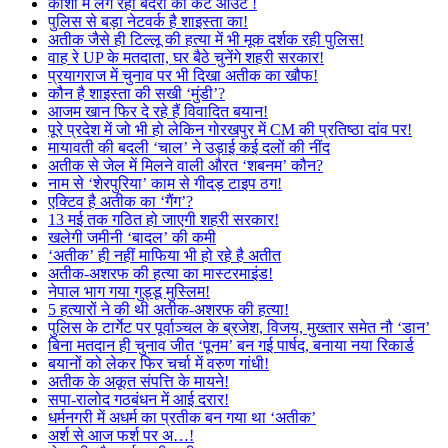
काशी में लग रहा बंदरों का कट आउट !
पुलिस से बड़ा नेटवर्क है शाइस्ता का!
अतीक जैसे ही टिल्लू की हत्या में भी मूक दर्शक रही पुलिस!
वाह रे UP के मतदाता, घर बैठे चुनेंगे शहरी सरकार!
प्रयागराज में चुनाव पर भी दिखा अतीक का खौफ!
कौन है शाइस्ता की सखी ‘मुंडी’?
आजम खान फिर दे रहे हैं विवादित बयान!
पूरे प्रदेश में जो भी हो लेकिन गोरखपुर में CM की प्रतिष्ठा दांव पर!
मायावती की बदली ‘चाल’ ने उड़ाई कई दलों की नींद
अतीक से जेल में मिलने वाली औरत ‘शबनम’ कौन?
नाम से ‘शेरपुरिया’ काम से गीदड़ टाइप ठग!
एक्टिव है अतीक का ‘गैंग’?
13 मई तक गठित हो जाएगी शहरी सरकार!
खलेगी जमीनी ‘बादल’ की कमी
‘अतीक’ ही नहीं माफिया भी हो रहे है अतीत
अतीक-अशरफ की हत्या का मास्टरमाइंड!
नेपाल भाग गया गुड्डू मुस्लिम!
5 हत्यारों ने की थी अतीक-अशरफ की हत्या!
पुलिस के टार्गेट पर पूर्वाञ्चल के ब्रजेश, विजय, मुख्तार समेत नौ ‘डान’
बिना मतदान ही चुनाव जीत ‘पूनम’ बन गई पार्षद, बनाया नया रिकार्ड
बयानों को लेकर फिर चर्चा में वरुण गांधी!
अतीक के अकूत संपत्ति के मायने!
सपा-रालोद गठबंधन में आई दरार!
धर्मनगरी में अधर्म का प्रतीक बन गया था ‘अतीक’
अर्श से आज फर्श पर अ…!