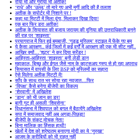
रोया भी और गुर्राया भी अतीक!
‘राधे’ और ‘उल्लू’ तो मारे गए अभी मुर्गी आदि की है तलाश
अतीक के सपोर्टर भी निशाने पर !
कहा था मिट्टी में मिला दूंगा, मिलाकर दिखा दिया!
एक बार फिर डरा अतीक!
अतीक के सियासत की बजाय जरायम की दुनिया की उत्तराधिकारी बनने
की राह पर ‘शाइस्ता’
प्रयागराज में फिर हुई बमबाजी, ‘गुड्डू मुस्लिम’ स्टाइल में फेंके गए बम
ये कैसा आरक्षण.. कई जिलों में कई वर्गों में आरक्षण की एक भी सीट नहीं..
आखिर क्यों…’शूटर’ ने कर दिया सरेंडर !
आहिस्ता-आहिस्ता ‘शाइस्ता’ बनी लेडी डान
महाकाल, बिच्छू और ईगल जैसे नाम के व्हाट्सअप ग्रुप से हो रहा अपराध
सियासत में वापसी के लिए BSP को मुस्लिमों का सहारा
ऐसे मिलेगा अतीक मिट्टी में!
साँप के साथ रात भर सोया रहा नवजात…फिर
‘विपक्ष’ कैसे बनेगा बीजेपी का विकल्प
‘शेरवानी’ में अखिलेश
‘डान’ को भी जान का डर!
बागी गुट ही असली ‘शिवसेना’
विधानसभा में शिवपाल को बगल में बैठायेंगे अखिलेश
सपा में समाजवाद नहीं अब अगड़ा-पिछड़ा!
बीजेपी के संकट मोचक नेता!
बिना मालिक का हिंसक हाथी!
खेलों में देश को श्रेष्ठतम बनाएगा मोदी का ये ‘नुस्खा’
आजम के करीबियों को भी राहत नहीं