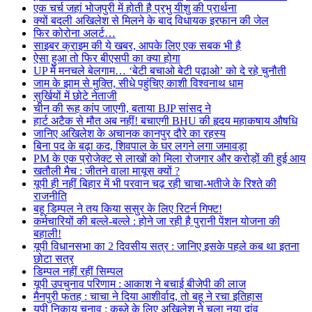
एक चर्च जहां भोजपुरी में होती है प्रभु यीशु की प्रार्थना
क्यों बदली अखिलेश से मिलने के बाद विधायक इरफान की जेल
फिर कोरोना अलर्ट…
साइबर क्राइम की ये खबर, आपके लिए एक सबक भी है
ऐसा हुआ तो फिर बीएसपी का क्या होगा
UP में मनचले बेलगाम… ‘बेटी बचाओ बेटी पढ़ाओ’ को दे रहे चुनौती
जाम के झाम से मुक्ति, सीधे पहुंचिए काशी विश्वनाथ धाम
सुर्खियों में छोटे नेताजी
चीन की रूह कांप जाएगी, बताया BJP सांसद ने
हार्ट अटैक से मौत अब नहीं! बचाएगी BHU की हृदय महाकषाय औषधि
जानिए अखिलेश के अचानक कानपुर दौरे का रहस्य
बिना पद के बढ़ा कद, शिवपाल के घर लगने लगा जमावड़ा
PM के एक प्रोजेक्ट से लाखों को मिला रोजगार और करोड़ों की हुई आय
खतौली मैच : जीतने वाला मायूस क्यों ?
यूपी ही नहीं बिहार में भी परवान चढ़ रही चाचा-भतीजे के रिश्ते की
राजनीति
बहू डिम्पल ने तय किया ससुर के लिए रिटर्न गिफ्ट!
कर्मचारियों की बल्ले-बल्ले : होने जा रही है पुरानी पेंशन योजना की
बहाली!
यूपी विधानसभा का 2 दिवसीय सत्र : जानिए इसके पहले कब था इतना
छोटा सत्र
डिम्पल नहीं रहीं सिम्पल
यूपी उपचुनाव परिणाम : आकाश ने बचाई बीजेपी की लाज
मैनपुरी फतह : चाचा ने दिया आशीर्वाद, तो बहू ने रचा इतिहास
यूपी निकाय चुनाव : कब्जे के लिए अखिलेश ने चला नया दांव