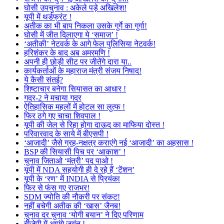
घोसी उपचुनाव : अकेले पड़े अखिलेश!
यूपी में थर्डफ्रंट !
अतीक का भी बाप निकला उसके गुर्गे का गुर्गा!
घोसी में जीत दिलाएगा ये ‘समाज’ !
‘अतीकी’ नेटवर्क के आगे फेल पुलिसिया नेटवर्क!
हरिशंकर के बाद अब अमरमणि !
अपनी ही छोड़ी सीट पर जीतेंगे दारा या..
कार्यकर्ताओं के महाराज मंत्री संजय निषाद!
ये कैसी संतई?
शिष्टाचार बनेगा सियासत का आधार !
गदर-2 ने मचाया गदर
ऐतिहासिक महलों में होटल सा लुत्फ !
फिर ठगे गए चाचा शिवपाल !
यूपी की जेल से रिहा होगा दाऊद का माफिया दोस्त !
परिवारवाद के साये में बीएसपी !
‘आजादी’ जैसे ग्रह-नक्षत्र कराएंगे नई ‘आजादी’ का अहसास !
BSP की सियासी पिच पर ‘आकाश’ !
चुनाव जिताओ ‘मंत्री’ पद पाओ !
यूपी में NDA सहयोगी ही दे रहे हैं ‘टेंशन’
यूपी के ‘रण’ में INDIA से प्रियंका
फिर से फंस गए राजभर!
SDM ज्योति की नौकरी पर संकट!
नहीं बचेगी अतीक की ‘खास’ जैनब!
चुनाव दर चुनाव ‘योगी बयान’ ने दिए परिणाम
बीजेपी में आएंगे जयंत !