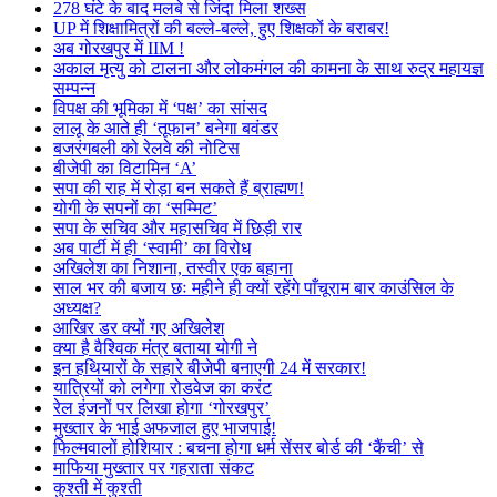
278 घंटे के बाद मलबे से जिंदा मिला शख्स
UP में शिक्षामित्रों की बल्ले-बल्ले, हुए शिक्षकों के बराबर!
अब गोरखपुर में IIM !
अकाल मृत्यु को टालना और लोकमंगल की कामना के साथ रुद्र महायज्ञ
सम्पन्न
विपक्ष की भूमिका में ‘पक्ष’ का सांसद
लालू के आते ही ‘तूफान’ बनेगा बवंडर
बजरंगबली को रेलवे की नोटिस
बीजेपी का विटामिन ‘A’
सपा की राह में रोड़ा बन सकते हैं ब्राह्मण!
योगी के सपनों का ‘सम्मिट’
सपा के सचिव और महासचिव में छिड़ी रार
अब पार्टी में ही ‘स्वामी’ का विरोध
अखिलेश का निशाना, तस्वीर एक बहाना
साल भर की बजाय छः महीने ही क्यों रहेंगे पाँचूराम बार काउंसिल के
अध्यक्ष?
आखिर डर क्यों गए अखिलेश
क्या है वैश्विक मंत्र बताया योगी ने
इन हथियारों के सहारे बीजेपी बनाएगी 24 में सरकार!
यात्रियों को लगेगा रोडवेज का करंट
रेल इंजनों पर लिखा होगा ‘गोरखपुर’
मुख्तार के भाई अफजाल हुए भाजपाई!
फिल्मवालों होशियार : बचना होगा धर्म सेंसर बोर्ड की ‘कैंची’ से
माफिया मुख्तार पर गहराता संकट
कुश्ती में कुश्ती