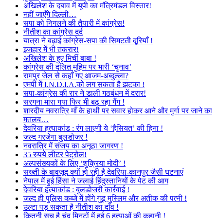
अखिलेश के दबाव में यूपी का मंत्रिमंडल विस्तार!
नहीं जाएँगे दिल्ली…
सपा को निगलने की तैयारी में कांग्रेस!
नीतीश का कांग्रेस दर्द
यात्रा ने बढ़ाई कांग्रेस-सपा की सिमटती दूरियाँ !
इजहार में भी तकरार!
अखिलेश के हुए मिर्ची बाबा !
कांग्रेस की दलित मुहिम पर भारी ‘चुनाव’
रामपुर जेल से कहाँ गए आजम-अब्दुल्ला?
एमपी में I.N.D.I.A.को लग सकता है झटका !
सपा-कांग्रेस की रार ने डाली गठबंधन में दरार!
सरगना मारा गया फिर भी बढ़ रहा गैंग !
शारदीय नवरात्रि माँ के हाथी पर सवार होकर आने और मुर्गा पर जाने का
मतलब…
देवरिया हत्याकांड : रंग लाएगी ये ‘हैसियत’ की हिना !
जल्द गरजेगा बुलडोजर !
नवरात्रि में संजय का अनूठा जागरण !
35 रुपये लीटर पेट्रोल!
अल्पसंख्यकों के लिए ‘शुक्रिया मोदी’ !
सख्ती के बावजूद क्यों हो रही है देवरिया-कानपुर जैसी घटनाएं
नेपाल में हुई हिंसा ने जलाई हिंदुस्तानियों के पेट की आग
देवरिया हत्याकांड : बुलडोजरी कार्रवाई !
जल्द ही पुलिस कब्जे में होंगे गुडू मुस्लिम और अतीक की पत्नी !
उल्टा पड़ सकता है नीतीश का दाँव !
कितनी सच है चंद मिनटों में हुई 6 हत्याओं की कहानी !