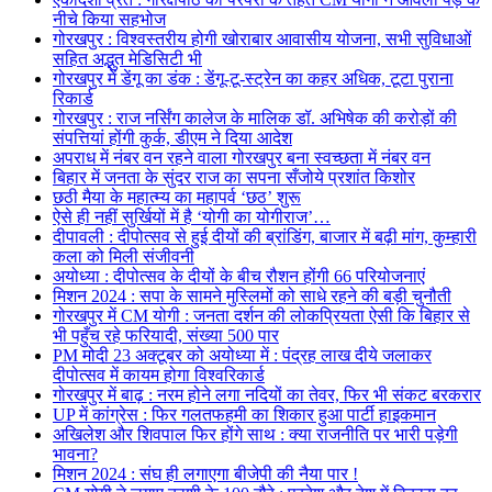
नीचे किया सहभोज
गोरखपुर : विश्वस्तरीय होगी खोराबार आवासीय योजना, सभी सुविधाओं
सहित अद्भुत मेडिसिटी भी
गोरखपुर में डेंगू का डंक : डेंगू-टू-स्ट्रेन का कहर अधिक, टूटा पुराना
रिकार्ड
गोरखपुर : राज नर्सिंग कालेज के मालिक डॉ. अभिषेक की करोड़ों की
संपत्तियां होंगी कुर्क, डीएम ने दिया आदेश
अपराध में नंबर वन रहने वाला गोरखपुर बना स्वच्छता में नंबर वन
बिहार में जनता के सुंदर राज का सपना सँजोये प्रशांत किशोर
छठी मैया के महात्म्य का महापर्व ‘छठ’ शुरू
ऐसे ही नहीं सुर्खियों में है ‘योगी का योगीराज’…
दीपावली : दीपोत्सव से हुई दीयों की ब्रांडिंग, बाजार में बढ़ी मांग, कुम्हारी
कला को मिली संजीवनी
अयोध्या : दीपोत्सव के दीयों के बीच रौशन होंगी 66 परियोजनाएं
मिशन 2024 : सपा के सामने मुस्लिमों को साधे रहने की बड़ी चुनौती
गोरखपुर में CM योगी : जनता दर्शन की लोकप्रियता ऐसी कि बिहार से
भी पहुँच रहे फरियादी, संख्या 500 पार
PM मोदी 23 अक्टूबर को अयोध्या में : पंद्रह लाख दीये जलाकर
दीपोत्सव में कायम होगा विश्वरिकार्ड
गोरखपुर में बाढ़ : नरम होने लगा नदियों का तेवर, फिर भी संकट बरकरार
UP में कांग्रेस : फिर गलतफहमी का शिकार हुआ पार्टी हाइकमान
अखिलेश और शिवपाल फिर होंगे साथ : क्या राजनीति पर भारी पड़ेगी
भावना?
मिशन 2024 : संघ ही लगाएगा बीजेपी की नैया पार !