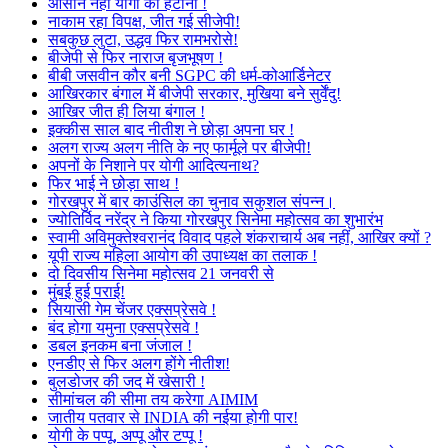
आसान नहीं योगी को हटाना !
नाकाम रहा विपक्ष, जीत गई सीजेपी!
सबकुछ लुटा, उद्धव फिर रामभरोसे!
बीजेपी से फिर नाराज बृजभूषण !
बीबी जसवीन कौर बनी SGPC की धर्म-कोआर्डिनेटर
आखिरकार बंगाल में बीजेपी सरकार, मुखिया बने सुर्वेंदु!
आखिर जीत ही लिया बंगाल !
इक्कीस साल बाद नीतीश ने छोड़ा अपना घर !
अलग राज्य अलग नीति के नए फार्मूले पर बीजेपी!
अपनों के निशाने पर योगी आदित्यनाथ?
फिर भाई ने छोड़ा साथ !
गोरखपुर में बार काउंसिल का चुनाव सकुशल संपन्न।
ज्योतिर्विद नरेंद्र ने किया गोरखपुर सिनेमा महोत्सव का शुभारंभ
स्वामी अविमुक्तेश्वरानंद विवाद पहले शंकराचार्य अब नहीं, आखिर क्यों ?
यूपी राज्य महिला आयोग की उपाध्यक्ष का तलाक !
दो दिवसीय सिनेमा महोत्सव 21 जनवरी से
मुंबई हुई पराई!
सियासी गेम चेंजर एक्सप्रेसवे !
बंद होगा यमुना एक्सप्रेसवे !
डबल इनकम बना जंजाल !
एनडीए से फिर अलग होंगे नीतीश!
बुलडोजर की जद में खेसारी !
सीमांचल की सीमा तय करेगा AIMIM
जातीय पतवार से INDIA की नईया होगी पार!
योगी के पप्पू, अप्पू और टप्पू !