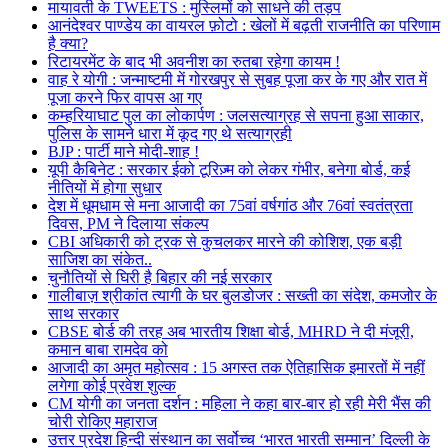
मायावती के TWEETS : मुस्लिमों को साधने की तड़प
आनंदेश्वर पाण्डेय का वायरल फ़ोटो : खेलों में बढ़ती राजनीति का परिणाम
है क्या?
रिटायरमेंट के बाद भी अवनीश का रुतबा रहेगा कायम !
वाह रे योगी : जन्माष्टमी में गोरखपुर से सुबह पूजा कर के गए और रात में
पूजा करने फिर वापस आ गए
कम्हरियाघाट पुल का लोकार्पण : जलसत्याग्रह से सपना हुआ साकार,
पुलिस के सामने धारा में कूद गए थे सत्याग्रही
BJP : पार्टी माने मोदी-शाह !
यूपी कैबिनेट : सरकार ईको टूरिज़्म को लेकर गंभीर, बनेगा बोर्ड, कई
नीतियों में होगा सुधार
देश में धूमधाम से मना आजादी का 75वां वर्षगांठ और 76वां स्वतंत्रता
दिवस, PM ने दिलाया संकल्प
CBI अधिकारी को ट्रक से कुचलकर मारने की कोशिश, एक बड़ी
साजिश का संकेत..
चुनौतियों से घिरी है बिहार की नई सरकार
गालीबाज़ श्रीकांत त्यागी के घर बुलडोजर : सख्ती का संदेश, कमजोर के
साथ सरकार
CBSE बोर्ड की तरह अब भारतीय शिक्षा बोर्ड, MHRD ने दी मंजूरी,
कमान बाबा रामदेव को
आजादी का अमृत महोत्सव : 15 अगस्त तक ऐतिहासिक इमारतों में नहीं
लगेगा कोई प्रवेश शुल्क
CM योगी का जनता दर्शन : महिला ने कहा बार-बार हो रही मेरी भैंस की
चोरी रोकिए महाराज
उत्तर प्रदेश हिन्दी संस्थान का सर्वोच्च ‘भारत भारती सम्मान’ दिल्ली के