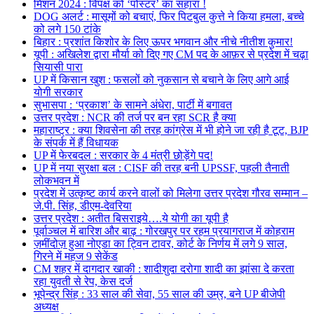
मिशन 2024 : विपक्ष को ‘पोस्टर’ का सहारा !
DOG अलर्ट : मासूमों को बचाएं, फिर पिटबुल कुत्ते ने किया हमला, बच्चे
को लगे 150 टांके
बिहार : प्रशांत किशोर के लिए ऊपर भगवान और नीचे नीतीश कुमार!
यूपी : अखिलेश द्वारा मौर्या को दिए गए CM पद के आफ़र से प्रदेश में चढ़ा
सियासी पारा
UP में किसान खुश : फसलों को नुकसान से बचाने के लिए आगे आई
योगी सरकार
सुभासपा : ‘प्रकाश’ के सामने अंधेरा, पार्टी में बगावत
उत्तर प्रदेश : NCR की तर्ज पर बन रहा SCR है क्या
महाराष्ट्र : क्या शिवसेना की तरह कांग्रेस में भी होने जा रही है टूट, BJP
के संपर्क में हैं विधायक
UP में फेरबदल : सरकार के 4 मंत्री छोड़ेंगे पद!
UP में नया सुरक्षा बल : CISF की तरह बनी UPSSF, पहली तैनाती
लोकभवन में
प्रदेश में उत्कृष्ट कार्य करने वालों को मिलेगा उत्तर प्रदेश गौरव सम्मान –
जे.पी. सिंह, डीएम-देवरिया
उत्तर प्रदेश : अतीत बिसराइये….ये योगी का यूपी है
पूर्वाञ्चल में बारिश और बाढ़ : गोरखपुर पर रहम प्रयागराज में कोहराम
ज़मींदोज़ हुआ नोएडा का ट्विन टावर, कोर्ट के निर्णय में लगे 9 साल,
गिरने में महज 9 सेकेंड
CM शहर में दागदार खाकी : शादीशुदा दरोगा शादी का झांसा दे करता
रहा युवती से रेप, केस दर्ज
भूपेन्द्र सिंह : 33 साल की सेवा, 55 साल की उम्र, बने UP बीजेपी
अध्यक्ष