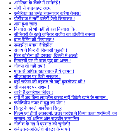
अमेरिका के कब्जे में खामेनेई !
योगी से कड़वाहट खत्म..
अमेरिका का घमंड चकनाचूर करेगा तेजस!
योगीराज में नहीं चलेगी ऐसी सियासत !
आम हुआ खास
विश्वास को भी नहीं हो रहा विश्वास कि ..
सीनियरों के रहते जूनियर राजीव का डीजीपी बनना!
वाल पेंटिंग की सियासत !
डलझील बनाम नैनीझील
संजय ने फिर दी सियासी घुड़की !
फिर कोरोना की दस्तक, दिल्ली में अलर्ट
मिठाइयों पर भी पाक युद्ध का असर !
नौतपा तो नहीं तपा!
पाक से अधिक खतरनाक हैं ये दुश्मन !
सीजफायर पर घिरी सरकार !
वहाँ राफेल की दहशत तो यहाँ बुलडोजर की !
सीजफायर पर संशय !
जारी है आपरेशन सिंदूर !
यूपी में अब बिना लाइसेंस कत्तई नहीं बिकेंगे खाने के सामान
ज्योतिषीय नजर में युद्ध का योग !
सिंदूर के बदले आपरेशन सिंदूर
फिल्म एवं टीवी अकादमी, उत्तर प्रदेश ने किया कला श्रमिकों का
सम्मान, डॉ अनिल और राजवीर सम्मानित
नीतीश के गढ़ में प्रशांत की चुनौती!
अंबेडकर-अखिलेश पोस्टर के मायने