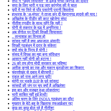
सपा ने “छद्म सियासत” से ढहाई भगवा ब्रिगेड की दीवार
सपा के लिए भारी न पड जाए कांग्रेस की ये चाल
यूपी में नए सिरे से पाँव पसारेगी पुरानी शिवसेना
हाथरस के ‘अ-मंगल’ ने ताजा कर दी मेहरानगढ़ हादसे की याद !
अखिलेश के पीडीए की काट खोजेगा संघ!
नीतीश एनडीए के साथ रहेंगे कि नही !
योगी से तकरार के मूड में अनुप्रिया !
अब सेंगोल पर टिकी विपक्षी सियासत!
.. तानाशाह का विनाश हो
सांसद नहीं है क्या अफजाल अंसारी!
विपक्षी गठबंधन में दरार के संकेत!
क्यों संघ के प्रिय है योगी !
संसद में विपक्ष का मुद्दा बना संविधान
आसान नहीं योगी को हटाना !
26 को तय होगा मोदी सरकार का भविष्य!
अतीक कुनबे का एक और मकान बुलडोजर का शिकार
चंद्रशेखर से दबाव में बीएसपी !
राहुल को रास आने लगा यूपी!
मंत्री पर भड़के BJP के पूर्व सांसद!
सांसदों की जंग पर चुप क्यों है अखिलेश!
इस बार और मजबूत हुआ लोकतंत्र!
भारी साबित नहीं हुई हाथी!
अंतिम चरण के लिए INDIA गठबंधन का दाँव!
मुख्तार के बेटे-बहू के खिलाफ एफआईआर रद्द!
कुछ का कुछ बोल रहे है नीतीश!