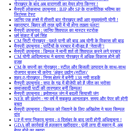
गोरखपुर के बाद अब वाराणसी का मेयर होगा किन्नर !
मैनपुरी लोकसभा उपचुनाव : BJP और SP के राजनीतिक भविष्य का
लिटमस टेस्ट
जानिए एक हफ्ते में तीसरी बार गोरखपुर क्यों आए मुख्यमंत्री योगी !
महाराष्ट्र, बिहार की तरह यूपी में भी होगा तख़्ता पलट!
मैनपुरी उपचुनाव : जानिए शिवपाल का मास्टर स्ट्रोक
धर्म संकट में धर्म सिंह
CM सिटी गोरखपुर : पहले पानी की बाढ़ अब योगी के विकास की बाढ़
मैनपुरी उपचुनाव : पार्टियों के प्रचार में मौजूद है ‘नेताजी’!
मैनपुरी उपचुनाव : डिम्पल ने मानी शर्त तो शिवपाल करने लगे प्रचार
CM योगी आदित्यनाथ ने बताया गोरखपुर में अधिक विकास होने की
वजह
CM के सपनों का गोरखपुर : स्टील और बिजली उत्पादन के साथ-साथ
रोजगार सृजन भी करेगा ‘अंकुर उद्योग (स्टील)’
शहर-ए-गोरखपुर : निगम क्षेत्र में बनेंगी 138 नयी सड़कें
मैनपुरी उपचुनाव : सपा के गढ़ में बीजेपी को है जीत का भरोसा
समाजवादी पार्टी की तारणहार बनीं डिम्पल!
मैनपुरी उपचुनाव : इमोशनल जंग में बदली सियासी जंग
NER की छलांग : नए वर्ष में सबकुछ आनलाइन, समय और पेपर की होगी
बचत
मैनपुरी उपचुनाव : डिम्पल को जिताने के लिए अखिलेश ने चला सिम्पल
दांव
UP में नगर निकाय चुनाव : 8 दिसंबर के बाद जारी होगी अधिसूचना !
GDA की कार्रवाई से हलकान खरीददार : पूंजी लगा दी मकान में, अब
बेघर होने का खतरा