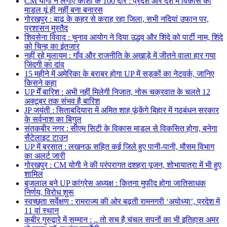
CM योगी ने लगाए काशी के 100 दौरे : प्रदेश और देश में विकास का
माडल यूं ही नहीं बना बनारस
गोरखपुर : बाढ़ के कहर से कराह रहा जिला, सभी नदियां उफान पर,
प्रशासन मुस्तैद
शिवसेना विवाद : चुनाव आयोग ने दिया उद्धव और शिंदे को पार्टी नाम, शिंदे
को चिन्ह का इंतजार
नहीं रहे मुलायम : गाँव और राजनीति के अखाड़े में जीतने वाला हार गया
जिंदगी का दांव
15 महीने में अमेरिका के बराबर होगा UP में सड़कों का नेटवर्क, जानिए
किसने कहा
UP मेँ बारिश : अभी नहीं मिलेगी निजात, नोरू चक्रवात के चलते 12
अक्टूबर तक संभव है बारिश
JP जयंती : सिताबदियारा में अमित शाह फूंकेंगे बिहार में गठबंधन सरकार
के सर्वनाश का बिगुल
संतकबीर नगर : सीएम सिटी के विकास माडल से विकसित होगा, बनेगा
सैटेलाइट टाउन
UP में बरसात : लखनऊ सहित कई जिले हुए पानी-पानी, मौसम विभाग
का अलर्ट जारी
गोरखपुर : CM योगी ने की परंपरागत दशहरा पूजन, शोभायात्रा में भी हुए
शामिल
बृजलाल बने UP कांग्रेस अध्यक्ष : कितना मुफीद होगा जातिसाधक
निर्णय, विरोध शुरू
स्वच्छता सर्वेक्षण : रामराज्य की ओर बढ़ती रामनगरी ‘अयोध्या’, प्रदेश में
11 वां स्थान
कबीर गुरुद्वारे में सम्मान : .. तो सच है चंचल सपनों का भी इतिहास अमर