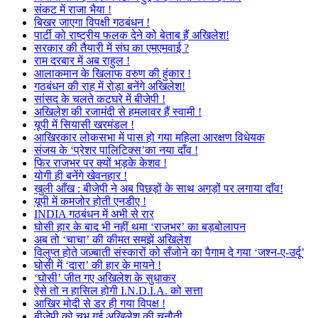
संकट में राजा भैया !
बिखर जाएगा विपक्षी गठबंधन !
पार्टी को राष्ट्रीय फलक देने को बेताब हैं अखिलेश!
सरकार की तैयारी में संघ का एमएमवाई ?
राम दरबार में अब राहुल !
आलाकमान के खिलाफ वरुण की हुंकार !
गठबंधन की राह में रोड़ा बनेंगे अखिलेश!
सांसद के चलते कटघरे में बीजेपी !
अखिलेश की रजामंदी से हमलावर हैं स्वामी !
यूपी में सियासी खरमंडल !
आखिरकार लोकसभा में पास हो गया महिला आरक्षण विधेयक
संजय के ‘प्रेशर पालिटिक्स’का नया दाँव !
फिर राजभर पर क्यों भड़के केशव !
योगी ही बनेंगे खेवनहार !
खुली आँख : बीजेपी ने अब पिछड़ों के साथ अगड़ों पर लगाया दाँव!
यूपी में कमजोर होती एनडीए !
INDIA गठबंधन में अभी से रार
घोसी हार के बाद भी नहीं थमा ‘राजभर’ का बड़बोलापन
अब तो ‘चाचा’ की कीमत समझें अखिलेश
विलुप्त होते जज़्बाती संस्कारों को सँजोने का पैगाम दे गया ‘जश्न-ए-उर्दू’
घोसी में ‘दारा’ की हार के मायने !
‘घोसी’ जीत गए अखिलेश के सुधाकर
ऐसे तो न हासिल होगी I.N.D.I.A. को सत्ता
आखिर मोदी से डर ही गया विपक्ष !
बीजेपी को चुभ गई अखिलेश की चुनौती