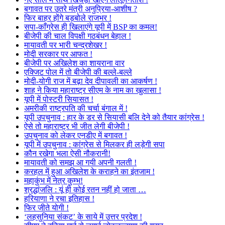
बगावत पर उतरे मंत्री अनुप्रिया-आशीष ?
फिर बाहर होंगे बड़बोले राजभर !
सपा-काँग्रेस ही खिलाएंगे यूपी में BSP का कमल!
बीजेपी की चाल विपक्षी गठबंधन बेहाल !
मायावती पर भारी चन्द्रशेखर !
मोदी सरकार पर आफत !
बीजेपी पर अखिलेश का शायराना वार
एक्जिट पोल में तो बीजेपी की बल्ले-बल्ले
मोदी-योगी राज में बढ़ा देव दीपावली का आकर्षण !
शाह ने किया महाराष्ट्र सीएम के नाम का खुलासा !
यूपी में पोस्टरी सियासत !
अमरीकी राष्ट्रपति की चर्चा बंगाल में !
यूपी उपचुनाव : हार के डर से सियासी बलि देने को तैयार कांग्रेस !
ऐसे तो महाराष्ट्र भी जीत लेगी बीजेपी !
उपचुनाव को लेकर एनडीए में बगावत !
यूपी में उपचुनाव : कांग्रेस से मिलकर ही लड़ेगी सपा
कौन रखेगा भला ऐसी नौकरानी!
मायावती को समझ आ गयी अपनी गलती !
करहल में हुआ अखिलेश के कराहने का इंतजाम !
महाकुंभ में नेत्र कुम्भ!
श्रद्धांजलि : यूं ही कोई रतन नहीं हो जाता …
हरियाणा ने रचा इतिहास !
फिर जीते योगी !
‘लहसुनिया संकट’ के साये में उत्तर प्रदेश !