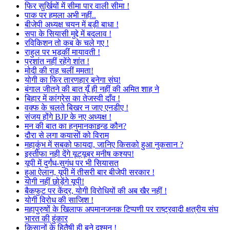
फिर सुर्खियों में सीमा पार वाली सीमा !
पाक पर हमला अभी नहीं..
बीजेपी अध्यक्ष चयन में बड़ी बाधा !
सपा के सियासी मुद्दे में बदलाव !
रविकिशन तो कब के चले गए !
राहुल पर भड़कीं मायावती !
प्रशांत नहीं रहेंगे शांत !
मोदी की राह चलीं ममता!
योगी का फिर तारणहार बनेगा संघ!
बंगाल जीतने की बात यूँ ही नहीं की अमित शाह ने
बिहार में कांग्रेस का तेजस्वी दाँव !
वक्फ के चलते बिखर न जाए एनडीए !
संजय होंगे BJP के नए अध्यक्ष !
मन की बात का हनुमानकाइन्ड कौन?
दौरा से लगा कयासों को विराम
महाकुंभ में सबको फायदा, जानिए किसको हुआ नुकसान ?
इस्तीफा नही देंगे यूट्यूबर मनीष कश्यप!
यूपी में दुर्गंध-सुगंध पर भी सियासत
हुआ ऐलान, यूपी में तीसरी बार बीजेपी सरकार !
योगी नहीं छोड़ेंगे यूपी!
बैकफुट पर केंद्र, योगी विरोधियों की अब खैर नहीं !
योगी विरोध की साजिश !
महापुरुषों के खिलाफ अपमानजनक टिप्पणी पर राष्ट्रवादी क्षत्रीय संघ
भारत की हुंकार
किसानों के हितैषी ही बने दुश्मन !