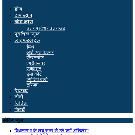
होम
टॉप न्यूज
स्टेट न्यूज
उत्तर प्रदेश / उत्तराखंड
पूर्वांचल न्यूज
लाइफस्टाइल
हेल्थ
आर्ट एण्ड कल्चर
एंटेरटैनमेंट
एग्रीकल्चर
एजूकेशन
फूड कोर्ट
ज्योतिष वर्ल्ड
टूरिज़म
इंटरव्यू
टीवी
विविधा
गैलरी
ब्रेकिंग न्यूज
विधानसभा के लघु सत्र से डरे क्यों अखिलेश!