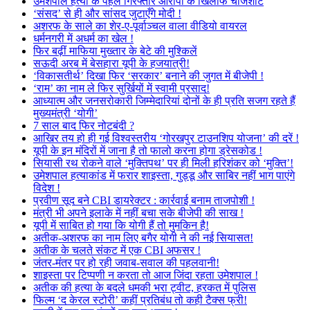
उमेशपाल हत्या के पहले गिरफ्तार आरोपी के खिलाफ चार्जशीट
‘संसद’ से ही और सांसद जुटाएँगे मोदी !
अशरफ के साले का शेर-ए-पूर्वाञ्चल वाला वीडियो वायरल
धर्मनगरी में अधर्म का खेल !
फिर बढ़ीं माफिया मुख्तार के बेटे की मुश्किलें
सऊदी अरब में बेसहारा यूपी के हजयात्री!
‘विकासतीर्थ’ दिखा फिर ‘सरकार’ बनाने की जुगत में बीजेपी !
‘राम’ का नाम ले फिर सुर्खियों में स्वामी प्रसाद!
आध्यात्म और जनसरोकारी जिम्मेदारियां दोनों के ही प्रति सजग रहते हैं
मुख्यमंत्री ‘योगी’
7 साल बाद फिर नोटबंदी ?
आखिर तय हो ही गई विश्वस्तरीय ‘गोरखपुर टाउनशिप योजना’ की दरें !
यूपी के इन मंदिरों में जाना है तो फालो करना होगा ड्रेसकोड !
सियासी रथ रोकने वाले ‘मुक्तिपथ’ पर ही मिली हरिशंकर को ‘मुक्ति’!
उमेशपाल हत्याकांड में फरार शाइस्ता, गुड्डू और साबिर नहीं भाग पाएंगे
विदेश !
प्रवीण सूद बने CBI डायरेक्टर : कार्रवाई बनाम ताजपोशी !
मंत्री भी अपने इलाके में नहीं बचा सके बीजेपी की साख !
यूपी में साबित हो गया कि योगी हैं तो मुमकिन है!
अतीक-अशरफ का नाम लिए बगैर योगी ने की नई सियासत!
अतीक के चलते संकट में एक CBI अफसर !
जंतर-मंतर पर हो रही जवाब-सवाल की पहलवानी!
शाइस्ता पर टिप्पणी न करता तो आज जिंदा रहता उमेशपाल !
अतीक की हत्या के बदले धमकी भरा ट्वीट, हरकत में पुलिस
फिल्म ‘द केरल स्टोरी’ कहीं प्रतिबंध तो कही टैक्स फ्री!