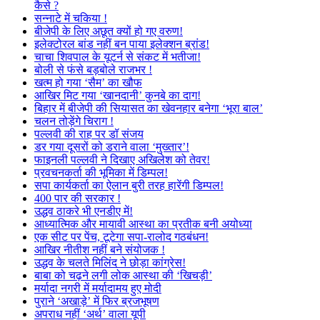
कैसे ?
सन्नाटे में चकिया !
बीजेपी के लिए अछूत क्यों हो गए वरुण!
इलेक्टोरल बांड नहीं बन पाया इलेक्शन ब्रांड!
चाचा शिवपाल के यूटर्न से संकट में भतीजा!
बोली से फंसे बड़बोले राजभर !
खत्म हो गया ‘सैम’ का खौफ
आखिर मिट गया ‘खानदानी’ कुनबे का दाग!
बिहार में बीजेपी की सियासत का खेवनहार बनेगा ‘भूरा बाल’
चलन तोड़ेंगे चिराग !
पल्लवी की राह पर डॉ संजय
डर गया दूसरों को डराने वाला ‘मुख्तार’!
फाइनली पल्लवी ने दिखाए अखिलेश को तेवर!
प्रवचनकर्ता की भूमिका में डिम्पल!
सपा कार्यकर्ता का ऐलान बुरी तरह हारेंगी डिम्पल!
400 पार की सरकार !
उद्धव ठाकरे भी एनडीए में!
आध्यात्मिक और मायावी आस्था का प्रतीक बनी अयोध्या
एक सीट पर पेंच, टूटेगा सपा-रालोद गठबंधन!
आखिर नीतीश नहीं बने संयोजक !
उद्धव के चलते मिलिंद ने छोड़ा कांग्रेस!
बाबा को चढ़ने लगी लोक आस्था की ‘खिचड़ी’
मर्यादा नगरी में मर्यादामय हुए मोदी
पुराने ‘अखाड़े’ में फिर ब्रजभूषण
अपराध नहीं ‘अर्थ’ वाला यूपी