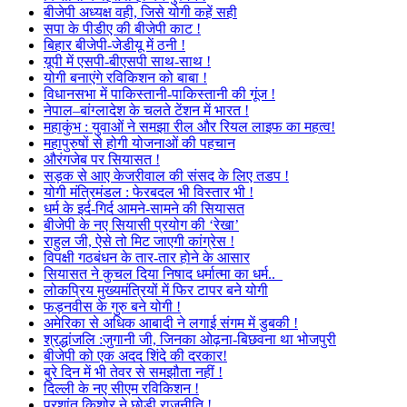
बीजेपी अध्यक्ष वही, जिसे योगी कहें सही
सपा के पीडीए की बीजेपी काट !
बिहार बीजेपी-जेडीयू में ठनी !
यूपी में एसपी-बीएसपी साथ-साथ !
योगी बनाएंगे रविकिशन को बाबा !
विधानसभा में पाकिस्तानी-पाकिस्तानी की गूंज !
नेपाल–बांग्लादेश के चलते टेंशन में भारत !
महाकुंभ : युवाओं ने समझा रील और रियल लाइफ का महत्व!
महापुरुषों से होगी योजनाओं की पहचान
औरंगजेब पर सियासत !
सड़क से आए केजरीवाल की संसद के लिए तडप !
योगी मंत्रिमंडल : फेरबदल भी विस्तार भी !
धर्म के इर्द-गिर्द आमने-सामने की सियासत
बीजेपी के नए सियासी प्रयोग की ‘रेखा’
राहुल जी, ऐसे तो मिट जाएगी कांग्रेस !
विपक्षी गठबंधन के तार-तार होने के आसार
सियासत ने कुचल दिया निषाद धर्मात्मा का धर्म..
लोकप्रिय मुख्यमंत्रियों में फिर टापर बने योगी
फड़नवीस के गुरु बने योगी !
अमेरिका से अधिक आबादी ने लगाई संगम में डुबकी !
श्रद्धांजलि :जुगानी जी, जिनका ओढ़ना-बिछवना था भोजपुरी
बीजेपी को एक अदद शिंदे की दरकार!
बुरे दिन में भी तेवर से समझौता नहीं !
दिल्ली के नए सीएम रविकिशन !
प्रशांत किशोर ने छोड़ी राजनीति !