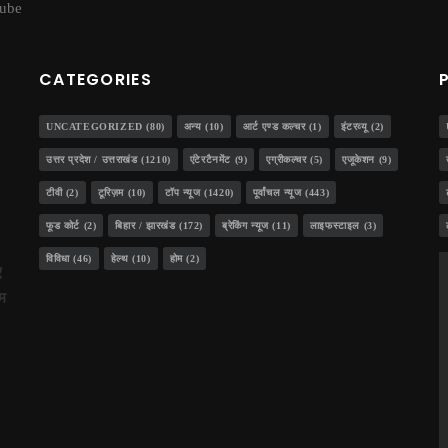
ube
CATEGORIES
ट
UNCATEGORIZED
(80)
अन्य
(10)
आर्ट एण्ड कल्चर
(1)
इंटरव्यू
(2)
उत्तर प्रदेश / उत्तराखंड
(1210)
एंटेरटैनमेंट
(9)
एग्रीकल्चर
(5)
एजूकेशन
(9)
टीवी
(2)
टूरिज़म
(10)
टॉप न्यूज
(1420)
पूर्वांचल न्यूज
(443)
र की !
फूड कोर्ट
(2)
बिहार / झारखंड
(172)
ब्रेकिंग न्यूज
(11)
लाइफस्टाइल
(3)
विविधा
(46)
हेल्थ
(10)
होम
(2)
ए
ाम
िकेंगे खाने के सामान
श ने किया कला श्रमिकों का सम्मान, डॉ अनिल और राजवीर सम्मानित