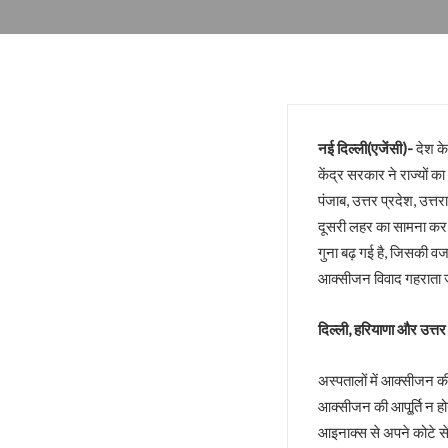
डबल इनकम बना जंजाल !
एनडीए से फिर अलग होंगे नीतीश!
बुलडोजर की जद में खेसारी !
सीमांचल की सीमा तय करेगा AIMIM
जातीय पतवार से INDIA की नईया हो
नई दिल्ली(एजेंसी)-
देश के
योगी के पप्पू, अप्पू और टप्पू !
केंद्र सरकार ने राज्यों क
गोरखपुर पुस्तक महोत्सव : ‘पंडान जल 
पंजाब, उत्तर प्रदेश, उत
अज़हर उगलेगा डान की सच्चाई !
दूसरी लहर का सामना कर 
अतीक की बीबी पर मेहरबान कौन ?
गुना बढ़ गई है, जिसकी व
पीडीए के नए अर्थ की सियासत !
आक्सीजन विवाद गहराता ज
लोकपाल या शौकपाल!
दिल्ली, हरियाणा और उत्तर प
बिहार में फिर छले गए मुस्लिम
फिर अलग हुए राजभर !
अस्पतालों में आक्सीजन की
सपा नहीं लड़ेगी पंचायत चुनाव!
आक्सीजन की आपू्र्ति न ह
योगी की बाल्मीकि चाल में फंसे अखिले
आइनाक्स से अपने कोटे से
चुनाव की घोषणा और मायावती का ऐला