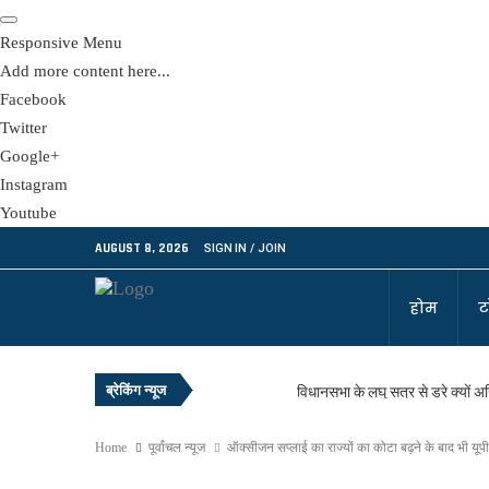
Responsive Menu
Add more content here...
Facebook
Twitter
Google+
Instagram
Youtube
AUGUST 8, 2026
SIGN IN / JOIN
होम
ट
ब्रेकिंग न्यूज
विधानसभा के लघु सत्र से डरे क्यों 
आसान नहीं योगी को हटाना !
Home
पूर्वांचल न्यूज
ऑक्सीजन सप्लाई का राज्यों का कोटा बढ़ने के बाद भी यूपी,
नाकाम रहा विपक्ष, जीत गई सीजेपी!
सबकुछ लुटा, उद्धव फिर रामभरोसे!