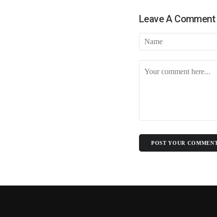
चुनाव के लिए फ्रंटलाइनर बना संघ !
Leave A Comment
बिखरने लगा आईएनडीआईए !
पीएम पद से इस्तीफा देंगे मोदी !
योगी की राह पर धामी !
CS के सेवा विस्तार का होगा मतलब !
दो दशक बाद दोनों साथ
सैनिटरी पैड पर राहुल गांधी…
झूठा साबित हुए ट्रम्प !
अमेरिका के कब्जे में खामेनेई !
योगी से कड़वाहट खत्म..
POST YOUR COMMEN
अमेरिका का घमंड चकनाचूर करेगा त
योगीराज में नहीं चलेगी ऐसी सियासत !
आम हुआ खास
विश्वास को भी नहीं हो रहा विश्वास कि 
सीनियरों के रहते जूनियर राजीव का 
वाल पेंटिंग की सियासत !