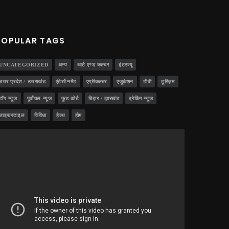
POPULAR TAGS
UNCATEGORIZED
अन्य
आर्ट एण्ड कल्चर
इंटरव्यू
उत्तर प्रदेश / उत्तराखंड
एंटेरटैनमेंट
एग्रीकल्चर
एजूकेशन
टीवी
टूरिज़म
टॉप न्यूज
पूर्वांचल न्यूज
फूड कोर्ट
बिहार / झारखंड
ब्रेकिंग न्यूज
लाइफस्टाइल
विविधा
हेल्थ
होम