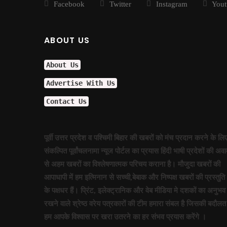
Facebook
Twitter
Instagram
Yout
डलझील बनाम नैनीझील
संजय ने फिर दी सियासी घुड़की !
ABOUT US
फिर कोरोना की दस्तक, दिल्ली में अलर्
मिठाइयों पर भी पाक युद्ध का असर !
About Us
नौतपा तो नहीं तपा!
पाक से अधिक खतरनाक हैं ये दुश्मन !
Advertise With Us
सीजफायर पर घिरी सरकार !
Contact Us
वहाँ राफेल की दहशत तो यहाँ बुलडोज
सीजफायर पर संशय !
पूर्वी उत्तर प्रदेश व पश्चिमी बिहार की खबरों को मंच प्रदान करने के लि
जारी है आपरेशन सिंदूर !
संकल्पित पूर्वांचलनामा न्यूज पोर्टल का प्रयास हिंदी भाषी प्रदेशों की अव
यूपी में अब बिना लाइसेंस कत्तई नहीं ब
से अहम खबरों का विश्लेषणात्मक परिचय कराना है। मौजुदा खबरों की
ज्योतिषीय नजर में युद्ध का योग !
आपाधापी में हम इत्मिनान से सच्ची,बेबाक और निष्पक्ष खबरों की प्रस्तुति
सिंदूर के बदले आपरेशन सिंदूर
के पक्षधर हैं। प्रिंट, इलेक्ट्रानिक और वेब मीडिया मे दशकों का अनुभव
फिल्म एवं टीवी अकादमी, उत्तर प्रदे
रखने वाले श्रेष्ठ वरेय पत्रकारों की टीम हमारा संबल है जिसकी बदौलत
नीतीश के गढ़ में प्रशांत की चुनौती!
हम आपके विश्वास पर खरा उतरने का हर संभव प्रयास करेंगे ।
अंबेडकर-अखिलेश पोस्टर के मायने