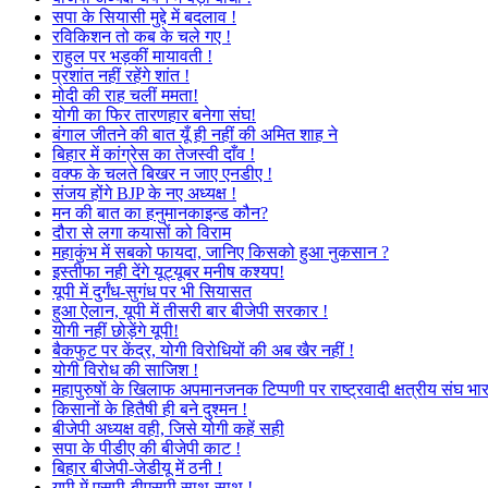
सपा के सियासी मुद्दे में बदलाव !
रविकिशन तो कब के चले गए !
राहुल पर भड़कीं मायावती !
प्रशांत नहीं रहेंगे शांत !
मोदी की राह चलीं ममता!
योगी का फिर तारणहार बनेगा संघ!
बंगाल जीतने की बात यूँ ही नहीं की अमित शाह ने
बिहार में कांग्रेस का तेजस्वी दाँव !
वक्फ के चलते बिखर न जाए एनडीए !
संजय होंगे BJP के नए अध्यक्ष !
मन की बात का हनुमानकाइन्ड कौन?
दौरा से लगा कयासों को विराम
महाकुंभ में सबको फायदा, जानिए किसको हुआ नुकसान ?
इस्तीफा नही देंगे यूट्यूबर मनीष कश्यप!
यूपी में दुर्गंध-सुगंध पर भी सियासत
हुआ ऐलान, यूपी में तीसरी बार बीजेपी सरकार !
योगी नहीं छोड़ेंगे यूपी!
बैकफुट पर केंद्र, योगी विरोधियों की अब खैर नहीं !
योगी विरोध की साजिश !
महापुरुषों के खिलाफ अपमानजनक टिप्पणी पर राष्ट्रवादी क्षत्रीय संघ भा
किसानों के हितैषी ही बने दुश्मन !
बीजेपी अध्यक्ष वही, जिसे योगी कहें सही
सपा के पीडीए की बीजेपी काट !
बिहार बीजेपी-जेडीयू में ठनी !
यूपी में एसपी-बीएसपी साथ-साथ !