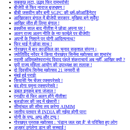
सबकुछ लुटा, उद्धव फिर रामभरोसे!
बीजेपी से फिर नाराज बृजभूषण !
बीबी जसवीन कौर बनी SGPC की धर्म-कोआर्डिनेटर
आखिरकार बंगाल में बीजेपी सरकार, मुखिया बने सुर्वेंदु!
आखिर जीत ही लिया बंगाल !
इक्कीस साल बाद नीतीश ने छोड़ा अपना घर !
अलग राज्य अलग नीति के नए फार्मूले पर बीजेपी!
अपनों के निशाने पर योगी आदित्यनाथ?
फिर भाई ने छोड़ा साथ !
गोरखपुर में बार काउंसिल का चुनाव सकुशल संपन्न।
ज्योतिर्विद नरेंद्र ने किया गोरखपुर सिनेमा महोत्सव का शुभारंभ
स्वामी अविमुक्तेश्वरानंद विवाद पहले शंकराचार्य अब नहीं, आखिर क्यों ?
यूपी राज्य महिला आयोग की उपाध्यक्ष का तलाक !
दो दिवसीय सिनेमा महोत्सव 21 जनवरी से
मुंबई हुई पराई!
सियासी गेम चेंजर एक्सप्रेसवे !
बंद होगा यमुना एक्सप्रेसवे !
डबल इनकम बना जंजाल !
एनडीए से फिर अलग होंगे नीतीश!
बुलडोजर की जद में खेसारी !
सीमांचल की सीमा तय करेगा AIMIM
जातीय पतवार से INDIA की नईया होगी पार!
योगी के पप्पू, अप्पू और टप्पू !
गोरखपुर पुस्तक महोत्सव : ‘पंडान जल रहा है’ से परिचित हुए लोग
अज़हर उगलेगा डान की सच्चाई !