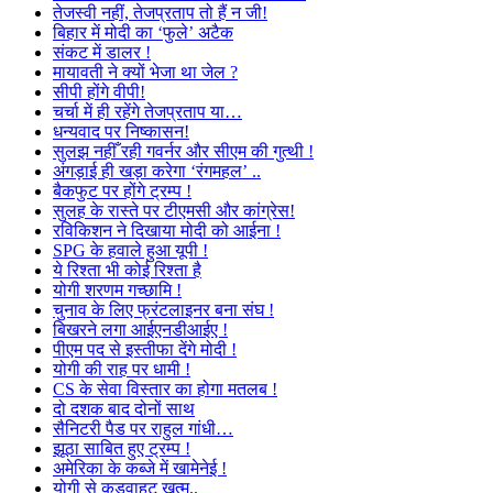
तेजस्वी नहीं, तेजप्रताप तो हैं न जी!
बिहार में मोदी का ‘फुले’ अटैक
संकट में डालर !
मायावती ने क्यों भेजा था जेल ?
सीपी होंगे वीपी!
चर्चा में ही रहेंगे तेजप्रताप या…
धन्यवाद पर निष्कासन!
सुलझ नहीँ रही गवर्नर और सीएम की गुत्थी !
अंगड़ाई ही खड़ा करेगा ‘रंगमहल’ ..
बैकफुट पर होंगे ट्रम्प !
सुलह के रास्ते पर टीएमसी और कांग्रेस!
रविकिशन ने दिखाया मोदी को आईना !
SPG के हवाले हुआ यूपी !
ये रिश्ता भी कोई रिश्ता है
योगी शरणम गच्छामि !
चुनाव के लिए फ्रंटलाइनर बना संघ !
बिखरने लगा आईएनडीआईए !
पीएम पद से इस्तीफा देंगे मोदी !
योगी की राह पर धामी !
CS के सेवा विस्तार का होगा मतलब !
दो दशक बाद दोनों साथ
सैनिटरी पैड पर राहुल गांधी…
झूठा साबित हुए ट्रम्प !
अमेरिका के कब्जे में खामेनेई !
योगी से कड़वाहट खत्म..