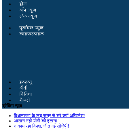
होम
टॉप न्यूज
स्टेट न्यूज
पूर्वांचल न्यूज
लाइफस्टाइल
इंटरव्यू
टीवी
विविधा
गैलरी
ब्रेकिंग न्यूज
विधानसभा के लघु सत्र से डरे क्यों अखिलेश!
आसान नहीं योगी को हटाना !
नाकाम रहा विपक्ष, जीत गई सीजेपी!