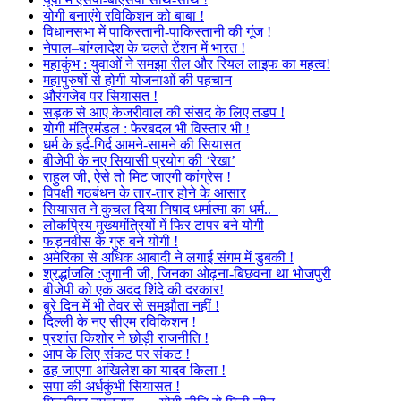
योगी बनाएंगे रविकिशन को बाबा !
विधानसभा में पाकिस्तानी-पाकिस्तानी की गूंज !
नेपाल–बांग्लादेश के चलते टेंशन में भारत !
महाकुंभ : युवाओं ने समझा रील और रियल लाइफ का महत्व!
महापुरुषों से होगी योजनाओं की पहचान
औरंगजेब पर सियासत !
सड़क से आए केजरीवाल की संसद के लिए तडप !
योगी मंत्रिमंडल : फेरबदल भी विस्तार भी !
धर्म के इर्द-गिर्द आमने-सामने की सियासत
बीजेपी के नए सियासी प्रयोग की ‘रेखा’
राहुल जी, ऐसे तो मिट जाएगी कांग्रेस !
विपक्षी गठबंधन के तार-तार होने के आसार
सियासत ने कुचल दिया निषाद धर्मात्मा का धर्म..
लोकप्रिय मुख्यमंत्रियों में फिर टापर बने योगी
फड़नवीस के गुरु बने योगी !
अमेरिका से अधिक आबादी ने लगाई संगम में डुबकी !
श्रद्धांजलि :जुगानी जी, जिनका ओढ़ना-बिछवना था भोजपुरी
बीजेपी को एक अदद शिंदे की दरकार!
बुरे दिन में भी तेवर से समझौता नहीं !
दिल्ली के नए सीएम रविकिशन !
प्रशांत किशोर ने छोड़ी राजनीति !
आप के लिए संकट पर संकट !
ढह जाएगा अखिलेश का यादव किला !
सपा की अर्धकुंभी सियासत !