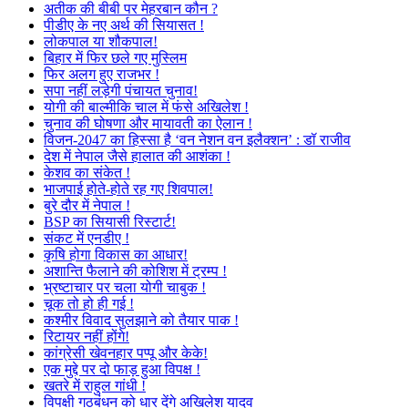
अतीक की बीबी पर मेहरबान कौन ?
पीडीए के नए अर्थ की सियासत !
लोकपाल या शौकपाल!
बिहार में फिर छले गए मुस्लिम
फिर अलग हुए राजभर !
सपा नहीं लड़ेगी पंचायत चुनाव!
योगी की बाल्मीकि चाल में फंसे अखिलेश !
चुनाव की घोषणा और मायावती का ऐलान !
विजन-2047 का हिस्सा है ‘वन नेशन वन इलैक्शन’ : डॉ राजीव
देश में नेपाल जैसे हालात की आशंका !
केशव का संकेत !
भाजपाई होते-होते रह गए शिवपाल!
बुरे दौर में नेपाल !
BSP का सियासी रिस्टार्ट!
संकट में एनडीए !
कृषि होगा विकास का आधार!
अशान्ति फैलाने की कोशिश में ट्रम्प !
भ्रष्टाचार पर चला योगी चाबुक !
चूक तो हो ही गई !
कश्मीर विवाद सुलझाने को तैयार पाक !
रिटायर नहीं होंगे!
कांग्रेसी खेवनहार पप्पू और केके!
एक मुद्दे पर दो फाड़ हुआ विपक्ष !
खतरे में राहुल गांधी !
विपक्षी गठबंधन को धार देंगे अखिलेश यादव