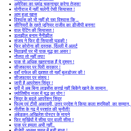
अमेरिका का घमंड चकनाचूर करेगा तेजस!
योगीराज में नहीं चलेगी ऐसी सियासत !
आम हुआ खास
विश्वास को भी नहीं हो रहा विश्वास कि ..
सीनियरों के रहते जूनियर राजीव का डीजीपी बनना!
वाल पेंटिंग की सियासत !
डलझील बनाम नैनीझील
संजय ने फिर दी सियासी घुड़की !
फिर कोरोना की दस्तक, दिल्ली में अलर्ट
मिठाइयों पर भी पाक युद्ध का असर !
नौतपा तो नहीं तपा!
पाक से अधिक खतरनाक हैं ये दुश्मन !
सीजफायर पर घिरी सरकार !
वहाँ राफेल की दहशत तो यहाँ बुलडोजर की !
सीजफायर पर संशय !
जारी है आपरेशन सिंदूर !
यूपी में अब बिना लाइसेंस कत्तई नहीं बिकेंगे खाने के सामान
ज्योतिषीय नजर में युद्ध का योग !
सिंदूर के बदले आपरेशन सिंदूर
फिल्म एवं टीवी अकादमी, उत्तर प्रदेश ने किया कला श्रमिकों का सम्मा
नीतीश के गढ़ में प्रशांत की चुनौती!
अंबेडकर-अखिलेश पोस्टर के मायने
फिर सुर्खियों में सीमा पार वाली सीमा !
पाक पर हमला अभी नहीं..
बीजेपी अध्यक्ष चयन में बड़ी बाधा !