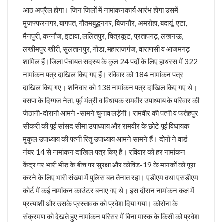
चर्चा में ही रहेंगे तेजप्रताप या…
आठ अप्रैल होगा। जिन जिलों में नामांकनकार्य आरंभ होगा उसमें
धन्यवाद पर निष्कासन!
मुजफ्फरनगर, बागपत, गौतमबुद्धनगर, बिजनौर, अमरोहा, बदायूं, एटा,
सुलझ नहीँ रही गवर्नर और सीएम की गुत्थी !
मैनपुरी, कन्नौज, इटावा, ललितपुर, चित्रकूट, प्रतापगढ़, लखनऊ,
अंगड़ाई ही खड़ा करेगा ‘रंगमहल’ ..
लखीमपुर खीरी, सुलतानपुर, गोंडा, महाराजगंज, वाराणसी व आजमगढ़
बैकफुट पर होंगे ट्रम्प !
सुलह के रास्ते पर टीएमसी और कांग्रेस!
शामिल हैं।जिला पंचायत सदस्य के कुल 24 पदों के लिए हाथरस में 322
रविकिशन ने दिखाया मोदी को आईना !
नामांकन पत्र दाखिल किए गए हैं। रविवार को 184 नामांकन पत्र
SPG के हवाले हुआ यूपी !
दाखिल किए गए। शनिवार को 138 नामांकन पत्र दाखिल किए गए थे।
ये रिश्ता भी कोई रिश्ता है
बसपा के दिग्गज नेता, पूर्व मंत्री व विधायक रामवीर उपाध्याय के परिवार की
योगी शरणम गच्छामि !
जेठानी-दोरानी आमने -सामने चुनाव लड़ेंगी। रामवीर की पत्नी व फतेहपुर
चुनाव के लिए फ्रंटलाइनर बना संघ !
सीकरी की पूर्व सांसद सीमा उपाध्याय और रामवीर के छोटे पूर्व विधायक
बिखरने लगा आईएनडीआईए !
पीएम पद से इस्तीफा देंगे मोदी !
मुकुल उपाध्याय की पत्नी रितु उपाध्याय आमने सामने हैं। दोनों ने वार्ड
योगी की राह पर धामी !
नंबर 14 से नामांकन दाखिल पत्र किए हैं। रव‍िवार को हर नामांकन
CS के सेवा विस्तार का होगा मतलब !
केंद्र पर भारी भीड़ के बीच पर सुरक्षा और कोविड-19 के मानकों को पूरा
दो दशक बाद दोनों साथ
करने के लिए भारी संख्या में पुलिस बल तैनात रहा। एडीएम तथा एसडीएम
सैनिटरी पैड पर राहुल गांधी…
कोर्ट में कई नामांकन काउंटर बनाए गए थे। इस दौरान नामांकन कक्ष में
झूठा साबित हुए ट्रम्प !
अमेरिका के कब्जे में खामेनेई !
प्रत्याशी और उसके प्रस्तावक को प्रवेश दिया गया। कोरोना के
योगी से कड़वाहट खत्म..
संक्रमण को देखते हुए नामांकन परिसर में बिना मास्क के किसी को प्रवेश