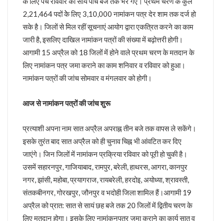
के लिए पर्चे रविवार को सायं पांच बजे तक भरे गए। प्रथम चरण के कुल
केशव का संकेत !
2,21,464 पदों केे लिए 3,10,000 नामांकन पत्र देर शाम तक दर्ज हो
भाजपाई होते-होते रह गए शिवपाल!
सके है। जिलों से मिल रहीं सूचनाएं आयोग द्वारा एकत्रित करने का काम
बुरे दौर में नेपाल !
जारी है, इसलिए दाखिल नामांकन पत्रों की संख्या में बढ़ोत्तरी होगी।
BSP का सियासी रिस्टार्ट!
आगामी 15 अप्रैल को 18 जिलों में होने वाले प्रथम चरण के मतदान के
संकट में एनडीए !
कृषि होगा विकास का आधार!
लिए नामांकन पत्र जमा कराने का काम शनिवार व रविवार को हुआ।
अशान्ति फैलाने की कोशिश में ट्रम्प !
नामांकन पत्रों की जांच सोमवार व मंगलवार को होगी।
भ्रष्टाचार पर चला योगी चाबुक !
चूक तो हो ही गई !
आज से नामांकन पत्रों की जांच शुरू
कश्मीर विवाद सुलझाने को तैयार पाक !
रिटायर नहीं होंगे!
प्रत्याशी अपना नाम सात अप्रैल अपराह्न तीन बजे तक वापस ले सकेंगे।
कांग्रेसी खेवनहार पप्पू और केके!
एक मुद्दे पर दो फाड़ हुआ विपक्ष !
इसके तुरंत बाद सात अप्रैल को ही चुनाव चिह्न भी आंवटित कर दिए
खतरे में राहुल गांधी !
जाएंगे। जिन जिलों में नामांकन प्रक्रिया रविवार को पूरी हो चुकी है।
विपक्षी गठबंधन को धार देंगे अखिलेश यादव
उसमें सहारनपुर, गाजियाबाद, रामपुर, बरेली, हाथरस, आगरा, कानपुर
तेजस्वी नहीं, तेजप्रताप तो हैं न जी!
नगर, झांसी, महोबा, प्रयागराज, रायबरेली, हरदोइ, अयोध्या, श्रावस्ती,
बिहार में मोदी का ‘फुले’ अटैक
संतकबीनगर, गोरखपुर, जौनपुर व भदोही जिला शामिल हैं।आगामी 19
संकट में डालर !
अप्रैल को प्रात: सात से सायं छह बजे तक 20 जिलों में द्वितीय चरण के
मायावती ने क्यों भेजा था जेल ?
सीपी होंगे वीपी!
लिए मतदान होगा। इसके लिए नामांकनपत्र जमा कराने का कार्य सात व