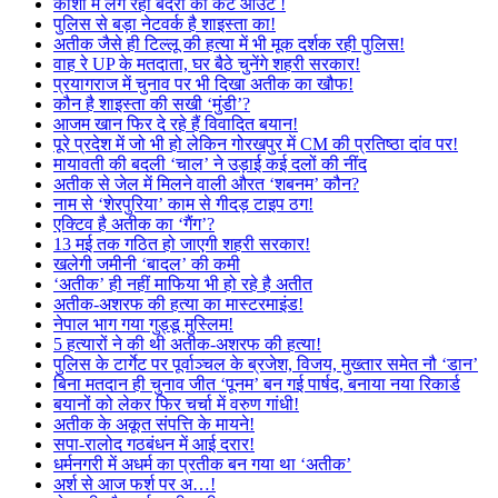
काशी में लग रहा बंदरों का कट आउट !
पुलिस से बड़ा नेटवर्क है शाइस्ता का!
अतीक जैसे ही टिल्लू की हत्या में भी मूक दर्शक रही पुलिस!
वाह रे UP के मतदाता, घर बैठे चुनेंगे शहरी सरकार!
प्रयागराज में चुनाव पर भी दिखा अतीक का खौफ!
कौन है शाइस्ता की सखी ‘मुंडी’?
आजम खान फिर दे रहे हैं विवादित बयान!
पूरे प्रदेश में जो भी हो लेकिन गोरखपुर में CM की प्रतिष्ठा दांव पर!
मायावती की बदली ‘चाल’ ने उड़ाई कई दलों की नींद
अतीक से जेल में मिलने वाली औरत ‘शबनम’ कौन?
नाम से ‘शेरपुरिया’ काम से गीदड़ टाइप ठग!
एक्टिव है अतीक का ‘गैंग’?
13 मई तक गठित हो जाएगी शहरी सरकार!
खलेगी जमीनी ‘बादल’ की कमी
‘अतीक’ ही नहीं माफिया भी हो रहे है अतीत
अतीक-अशरफ की हत्या का मास्टरमाइंड!
नेपाल भाग गया गुड्डू मुस्लिम!
5 हत्यारों ने की थी अतीक-अशरफ की हत्या!
पुलिस के टार्गेट पर पूर्वाञ्चल के ब्रजेश, विजय, मुख्तार समेत नौ ‘डान’
बिना मतदान ही चुनाव जीत ‘पूनम’ बन गई पार्षद, बनाया नया रिकार्ड
बयानों को लेकर फिर चर्चा में वरुण गांधी!
अतीक के अकूत संपत्ति के मायने!
सपा-रालोद गठबंधन में आई दरार!
धर्मनगरी में अधर्म का प्रतीक बन गया था ‘अतीक’
अर्श से आज फर्श पर अ…!