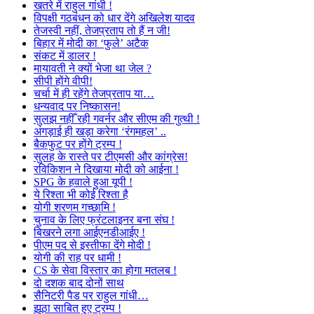
खतरे में राहुल गांधी !
विपक्षी गठबंधन को धार देंगे अखिलेश यादव
तेजस्वी नहीं, तेजप्रताप तो हैं न जी!
बिहार में मोदी का ‘फुले’ अटैक
संकट में डालर !
मायावती ने क्यों भेजा था जेल ?
सीपी होंगे वीपी!
चर्चा में ही रहेंगे तेजप्रताप या…
धन्यवाद पर निष्कासन!
सुलझ नहीँ रही गवर्नर और सीएम की गुत्थी !
अंगड़ाई ही खड़ा करेगा ‘रंगमहल’ ..
बैकफुट पर होंगे ट्रम्प !
सुलह के रास्ते पर टीएमसी और कांग्रेस!
रविकिशन ने दिखाया मोदी को आईना !
SPG के हवाले हुआ यूपी !
ये रिश्ता भी कोई रिश्ता है
योगी शरणम गच्छामि !
चुनाव के लिए फ्रंटलाइनर बना संघ !
बिखरने लगा आईएनडीआईए !
पीएम पद से इस्तीफा देंगे मोदी !
योगी की राह पर धामी !
CS के सेवा विस्तार का होगा मतलब !
दो दशक बाद दोनों साथ
सैनिटरी पैड पर राहुल गांधी…
झूठा साबित हुए ट्रम्प !