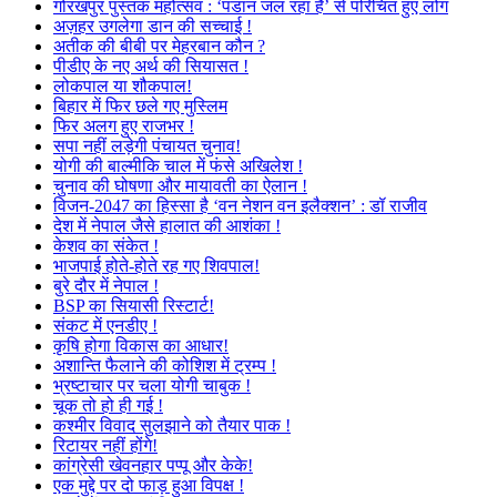
गोरखपुर पुस्तक महोत्सव : ‘पंडान जल रहा है’ से परिचित हुए लोग
अज़हर उगलेगा डान की सच्चाई !
अतीक की बीबी पर मेहरबान कौन ?
पीडीए के नए अर्थ की सियासत !
लोकपाल या शौकपाल!
बिहार में फिर छले गए मुस्लिम
फिर अलग हुए राजभर !
सपा नहीं लड़ेगी पंचायत चुनाव!
योगी की बाल्मीकि चाल में फंसे अखिलेश !
चुनाव की घोषणा और मायावती का ऐलान !
विजन-2047 का हिस्सा है ‘वन नेशन वन इलैक्शन’ : डॉ राजीव
देश में नेपाल जैसे हालात की आशंका !
केशव का संकेत !
भाजपाई होते-होते रह गए शिवपाल!
बुरे दौर में नेपाल !
BSP का सियासी रिस्टार्ट!
संकट में एनडीए !
कृषि होगा विकास का आधार!
अशान्ति फैलाने की कोशिश में ट्रम्प !
भ्रष्टाचार पर चला योगी चाबुक !
चूक तो हो ही गई !
कश्मीर विवाद सुलझाने को तैयार पाक !
रिटायर नहीं होंगे!
कांग्रेसी खेवनहार पप्पू और केके!
एक मुद्दे पर दो फाड़ हुआ विपक्ष !