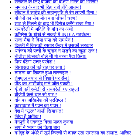
सरकार के लिए बीजेपी को दक्षिण भारत का भरोसा!
जमानत के बाद भी रिहा नहीं होंगे आजम !
सीवान में साहेब की सहानुभूति से रंग लाएगी हिना !
बीजेपी का सेफजोन बना पाँचवाँ चरण!
शाह से मिलने के बाद भी विरोध करेंगे राजा भैया !
रायबरेली में अदिति के मौन का अर्थ!
काँग्रेस के धोखे से सकते में INDIA गठबंधन!
राजा भैया ने दिया सपा को समर्थन !
दिल्ली में जिसकी रफ्तार केंद्र में उसकी सरकार
धनंजय की पत्नी के चुनाव न लड़ने का खुला राज !
नीतीश किसको बोले नौ गो बच्चा पैदा किया!
फिर बँटेगा उत्तर प्रदेश !
सियासत की नई राह पर सपा !
ताड़ना का शिकार हुआ तारणहार !
शेमफुल बयान से निशाने पर सैम !
पीठ का आशीर्वाद माने जीत पक्की !
यूँ ही नहीं अमेठी से रायबरेली गए राहुल!
बीजेपी कैसे चार सौ पार ?
दाँव पर अखिलेश की प्रतिष्ठा !
काराकाट में पवन का पावर !
देश में ‘सूरत’ वाली सियासत!
जिंदा है अतीक !
मैनपुरी में एकजुट दिखा यादव कुनबा
सपा ने ‘माय’ को किया बाय
गर्भगृह के अंधेरे में सूर्य किरणों से दमक उठा रामलला का ललाट, आखिर