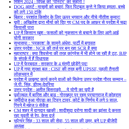
मिशन 2024 : विपक्ष को ‘पोस्टर’ का सहारा !
DOG अलर्ट : मासूमों को बचाएं, फिर पिटबुल कुत्ते ने किया हमला, बच्चे
को लगे 150 टांके
बिहार : प्रशांत किशोर के लिए ऊपर भगवान और नीचे नीतीश कुमार!
यूपी : अखिलेश द्वारा मौर्या को दिए गए CM पद के आफ़र से प्रदेश में चढ़ा
सियासी पारा
UP में किसान खुश : फसलों को नुकसान से बचाने के लिए आगे आई
योगी सरकार
सुभासपा : ‘प्रकाश’ के सामने अंधेरा, पार्टी में बगावत
उत्तर प्रदेश : NCR की तर्ज पर बन रहा SCR है क्या
महाराष्ट्र : क्या शिवसेना की तरह कांग्रेस में भी होने जा रही है टूट, BJP
के संपर्क में हैं विधायक
UP में फेरबदल : सरकार के 4 मंत्री छोड़ेंगे पद!
UP में नया सुरक्षा बल : CISF की तरह बनी UPSSF, पहली तैनाती
लोकभवन में
प्रदेश में उत्कृष्ट कार्य करने वालों को मिलेगा उत्तर प्रदेश गौरव सम्मान –
जे.पी. सिंह, डीएम-देवरिया
उत्तर प्रदेश : अतीत बिसराइये….ये योगी का यूपी है
पूर्वाञ्चल में बारिश और बाढ़ : गोरखपुर पर रहम प्रयागराज में कोहराम
ज़मींदोज़ हुआ नोएडा का ट्विन टावर, कोर्ट के निर्णय में लगे 9 साल,
गिरने में महज 9 सेकेंड
CM शहर में दागदार खाकी : शादीशुदा दरोगा शादी का झांसा दे करता
रहा युवती से रेप, केस दर्ज
भूपेन्द्र सिंह : 33 साल की सेवा, 55 साल की उम्र, बने UP बीजेपी
अध्यक्ष