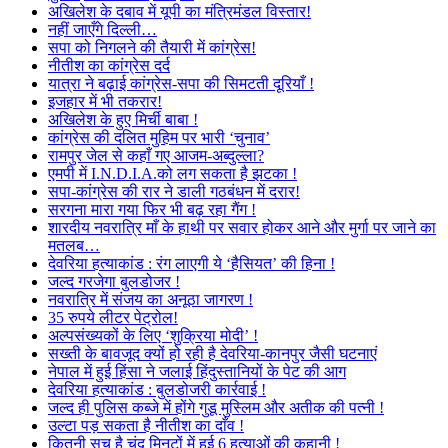
अखिलेश के दबाव में यूपी का मंत्रिमंडल विस्तार!
नहीं जाएँगे दिल्ली…
सपा को निगलने की तैयारी में कांग्रेस!
नीतीश का कांग्रेस दर्द
यात्रा ने बढ़ाई कांग्रेस-सपा की सिमटती दूरियाँ !
इजहार में भी तकरार!
अखिलेश के हुए मिर्ची बाबा !
कांग्रेस की दलित मुहिम पर भारी ‘चुनाव’
रामपुर जेल से कहाँ गए आजम-अब्दुल्ला?
एमपी में I.N.D.I.A.को लग सकता है झटका !
सपा-कांग्रेस की रार ने डाली गठबंधन में दरार!
सरगना मारा गया फिर भी बढ़ रहा गैंग !
शारदीय नवरात्रि माँ के हाथी पर सवार होकर आने और मुर्गा पर जाने का
मतलब…
देवरिया हत्याकांड : रंग लाएगी ये ‘हैसियत’ की हिना !
जल्द गरजेगा बुलडोजर !
नवरात्रि में संजय का अनूठा जागरण !
35 रुपये लीटर पेट्रोल!
अल्पसंख्यकों के लिए ‘शुक्रिया मोदी’ !
सख्ती के बावजूद क्यों हो रही है देवरिया-कानपुर जैसी घटनाएं
नेपाल में हुई हिंसा ने जलाई हिंदुस्तानियों के पेट की आग
देवरिया हत्याकांड : बुलडोजरी कार्रवाई !
जल्द ही पुलिस कब्जे में होंगे गुडू मुस्लिम और अतीक की पत्नी !
उल्टा पड़ सकता है नीतीश का दाँव !
कितनी सच है चंद मिनटों में हुई 6 हत्याओं की कहानी !