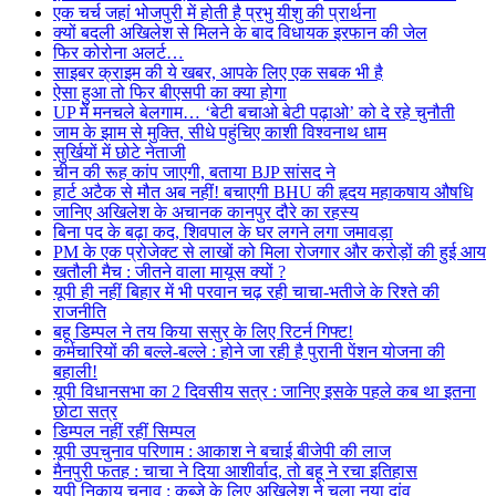
एक चर्च जहां भोजपुरी में होती है प्रभु यीशु की प्रार्थना
क्यों बदली अखिलेश से मिलने के बाद विधायक इरफान की जेल
फिर कोरोना अलर्ट…
साइबर क्राइम की ये खबर, आपके लिए एक सबक भी है
ऐसा हुआ तो फिर बीएसपी का क्या होगा
UP में मनचले बेलगाम… ‘बेटी बचाओ बेटी पढ़ाओ’ को दे रहे चुनौती
जाम के झाम से मुक्ति, सीधे पहुंचिए काशी विश्वनाथ धाम
सुर्खियों में छोटे नेताजी
चीन की रूह कांप जाएगी, बताया BJP सांसद ने
हार्ट अटैक से मौत अब नहीं! बचाएगी BHU की हृदय महाकषाय औषधि
जानिए अखिलेश के अचानक कानपुर दौरे का रहस्य
बिना पद के बढ़ा कद, शिवपाल के घर लगने लगा जमावड़ा
PM के एक प्रोजेक्ट से लाखों को मिला रोजगार और करोड़ों की हुई आय
खतौली मैच : जीतने वाला मायूस क्यों ?
यूपी ही नहीं बिहार में भी परवान चढ़ रही चाचा-भतीजे के रिश्ते की
राजनीति
बहू डिम्पल ने तय किया ससुर के लिए रिटर्न गिफ्ट!
कर्मचारियों की बल्ले-बल्ले : होने जा रही है पुरानी पेंशन योजना की
बहाली!
यूपी विधानसभा का 2 दिवसीय सत्र : जानिए इसके पहले कब था इतना
छोटा सत्र
डिम्पल नहीं रहीं सिम्पल
यूपी उपचुनाव परिणाम : आकाश ने बचाई बीजेपी की लाज
मैनपुरी फतह : चाचा ने दिया आशीर्वाद, तो बहू ने रचा इतिहास
यूपी निकाय चुनाव : कब्जे के लिए अखिलेश ने चला नया दांव