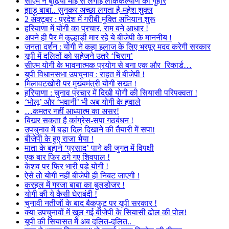
सीएम ने बुढ़िया माई से लगाई लोककल्याण की गुहार
झाड़ू बाबा.. सुनकर अच्छा लगता है-महेश शुक्ल
2 अक्टूबर : प्रदेश में गरीबी मुक्ति अभियान शुरू
हरियाणा में योगी का प्रचार, राम बने आधार !
अपने ही पैर में कुल्हाड़ी मार रहे ये बीजेपी के माननीय !
जनता दर्शन : योगी ने कहा इलाज के लिए भरपूर मदद करेगी सरकार
यूपी में दलितों को सहेजने उतरे ‘चिराग’
सीएम योगी के भावनात्मक प्रयोग से बना एक और रिकार्ड…
यूपी विधानसभा उपचुनाव : राहत में बीजेपी !
मिलावटखोरी पर मुख्यमंत्री योगी सख्त !
हरियाणा : चुनाव प्रचार में दिखी योगी की सियासी परिपक्वता !
‘भोलू’ और ‘भवानी’ भी अब योगी के हवाले
…कमतर नहीं आध्यात्म का असर!
बिखर सकता है कांग्रेस-सपा गठबंधन !
उपचुनाव में बड़ा दिल दिखाने की तैयारी में सपा!
बीजेपी के हुए राजा भैया !
माता के बहाने ‘प्रसाद’ पाने की जुगत में विपक्षी
एक बार फिर ठगे गए शिवपाल !
केशव पर फिर भारी पड़े योगी !
ऐसे तो योगी नहीं बीजेपी ही निबट जाएगी !
करहल में गरजा बाबा का बुलडोजर !
योगी की ये कैसी घेराबंदी !
चुनावी नतीजों के बाद बैकफुट पर यूपी सरकार !
क्या उपचुनावों में खुल गई बीजेपी के सियासी ढोल की पोल!
यूपी की सियासत में अब दलित-दलित..