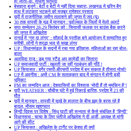
हो जाता-डॉ. सुधांशु चतुर्वेदी
बेसहारा बुजुर्ग : बेटों व बेटी ने नहीं दिया सहारा, लखनऊ में यूरिन बैग
हाथ में लटकाए भटकने को मजबूर रामेश्वर प्रसाद
यूपी में राजनीतिक जमीन तलाशने की जुगत में जद (यू)
30 तक वापसी के मूड में मानसून : पूर्वाञ्चल के जिलों में येलो अलर्ट
सपा सम्मेलन 28-29 सितंबर को : सियासी फलक पर बाउंस बैक करने
की जुगत में अखिलेश
रानाई में ‘गुरु दा लंगर’ : सौहार्द के प्रतीक बने आयोजन में सम्मानित हुए
मनीषी, लोगों ने श्रद्धा भाव से चखा लंगर
UP : विधानमंडल के सदनों में रचा गया इतिहास, महिलाओं का रहा बोल-
बाला
अलविदा राजू : डूब गया स्टैंड अप कामेडी का सितारा
UP समाजवादी पार्टी : खुलती जा रहीं गठबंधन की गाँठें !
UP सियासत : बगैर एसपी-बीएसपी प्रदेश में बन सकता है तीसरा मोर्चा!
UP में अवनीश : अभी CM के सलाहकार बाद में संगठन में होगी बड़ी
भूमिका!
PM का जन्मदिन आज : देशवासियों का विश्वास ‘मोदी हैं तो मुमकिन है’!
यूपी WEATHER : चौबीस घंटे में हुई रिकार्ड बारिश, प्रदेश में 23 की
मौत
यूपी में मानसून : वापसी में सूखे के हालात के बीच झूम के बरस रहे है
बादल, मौसम खुशगवार
हिन्दी दिवस पर विशेष : सिंधु घाटी की सभ्यता से कैसे संबंधित है ‘हिन्दी’
विधानसभा : चाचा के लिए भतीजे अखिलेश ने दी अर्जी, अध्यक्ष से मांगी
आगे की सीट
UP सियासत : अखिलेश के टार्गेट पर केशव ही क्यों