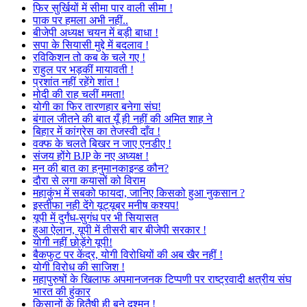
फिर सुर्खियों में सीमा पार वाली सीमा !
पाक पर हमला अभी नहीं..
बीजेपी अध्यक्ष चयन में बड़ी बाधा !
सपा के सियासी मुद्दे में बदलाव !
रविकिशन तो कब के चले गए !
राहुल पर भड़कीं मायावती !
प्रशांत नहीं रहेंगे शांत !
मोदी की राह चलीं ममता!
योगी का फिर तारणहार बनेगा संघ!
बंगाल जीतने की बात यूँ ही नहीं की अमित शाह ने
बिहार में कांग्रेस का तेजस्वी दाँव !
वक्फ के चलते बिखर न जाए एनडीए !
संजय होंगे BJP के नए अध्यक्ष !
मन की बात का हनुमानकाइन्ड कौन?
दौरा से लगा कयासों को विराम
महाकुंभ में सबको फायदा, जानिए किसको हुआ नुकसान ?
इस्तीफा नही देंगे यूट्यूबर मनीष कश्यप!
यूपी में दुर्गंध-सुगंध पर भी सियासत
हुआ ऐलान, यूपी में तीसरी बार बीजेपी सरकार !
योगी नहीं छोड़ेंगे यूपी!
बैकफुट पर केंद्र, योगी विरोधियों की अब खैर नहीं !
योगी विरोध की साजिश !
महापुरुषों के खिलाफ अपमानजनक टिप्पणी पर राष्ट्रवादी क्षत्रीय संघ
भारत की हुंकार
किसानों के हितैषी ही बने दुश्मन !