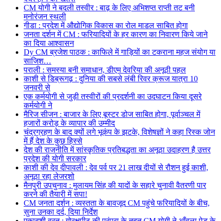
CM योगी ने बदली तस्वीर : बाढ़ के लिए अभिशप्त राप्ती तट बनी
मनोरंजन स्थली
गीडा : प्रदेश में औद्योगिक विकास का रोल माडल साबित होगा
जनता दर्शन में CM : फरियादियों के हर कारण का निवारण किये जाने
का दिया आश्वासन
Dy CM ब्रजेश पाठक : काफिले में गाड़ियों का टकराना महज संयोग या
साजिश…
पराली : समस्या बनी समाधान, डीएम देवरिया की अनूठी पहल
काशी से डिब्रूगढ़ : दुनिया की सबसे लंबी रिवर क्रूज यात्रा 10
जनवरी से
एक कर्मयोगी से जुड़ी तस्वीरों की प्रदर्शनी का उदघाटन किया दूसरे
कर्मयोगी ने
मैरिज सीजन : बाजार के लिए बूस्टर डोज साबित होगा, पूर्वाञ्चल में
हजारों करोड़ के व्यापार की उम्मीद
चंद्रग्रहण के बाद क्यों लगे भूकंप के झटके, विशेषज्ञों ने कहा रिस्क जोन
में हैं देश के कुछ हिस्से
देश की राजनीति में सांस्कृतिक प्रतिबद्धता का अनूठा उदाहरण है उत्तर
प्रदेश की योगी सरकार
काशी की देव दीपावली : देव पर्व पर 21 लाख दीयों से रौशन हुई काशी,
अनूठा रहा लेजरशो
मैनपुरी उपचुनाव : मुलायम सिंह की यादों के सहारे चुनावी वैतरणी पार
करने की तैयारी में सपा!
CM जनता दर्शन : व्यस्तता के बावजूद CM पहुंचे फरियादियों के बीच,
सुना उनका दर्द, दिया निर्देश
एकादशी व्रत : गोरक्षपीठ की परंपरा के तहत CM योगी ने आँवला पेड़ के