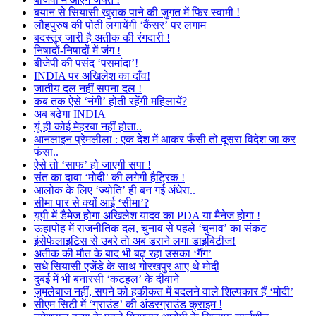
बयान से सियासी खुराक पाने की जुगत में फिर स्वामी !
लौहपुरुष की पोती लगायेंगी ‘कैंसर’ पर लगाम
बदस्तूर जारी है अतीक की रंगदारी !
निषादों-निषादों में जंग !
बीजेपी की पसंद ‘पसमांदा’!
INDIA पर अखिलेश का दाँव!
जातीय दल नहीं सपना दल !
कब तक ऐसे ‘नंगी’ होती रहेंगी महिलायें?
अब बढ़ेगा INDIA
यूं ही कोई मेहरबा नहीं होता..
आनलाइन प्रेमलीला : एक देश में आकर फँसी तो दूसरा विदेश जा कर
फंसा..
ऐसे तो ‘साफ’ हो जाएगी सपा !
संत का दावा ‘मोदी’ की लगेगी हैट्रिक !
आलोक के लिए ‘ज्योति’ ही बन गई अंधेरा..
सीमा पार से क्यों आई ‘सीमा’?
यूपी में डैमेज होगा अखिलेश यादव का PDA या मैनेज होगा !
ऊहापोह में राजनीतिक दल, चुनाव से पहले ‘चुनाव’ का संकट
इंसेफेलाइटिस से उबरे तो अब डराने लगा डाइबिटीज!
अतीक की मौत के बाद भी बढ़ रहा उसका ‘गैंग’
सधे सियासी एजेंडे के साथ गोरखपुर आए थे मोदी
दुबई में भी बनारसी ‘कटहल’ के दीवाने
जुमलेबाज नहीं, सपने को हकीकत में बदलने वाले शिल्पकार हैं ‘मोदी’
सीएम सिटी में ‘ग्राउंड’ की अंडरग्राउंड क्राइम !