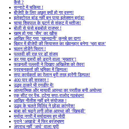
कैसे ?
सन्नाटे में चकिया !
बीजेपी के लिए अछूत क्यों हो गए वरुण!
इलेक्टोरल बांड नहीं बन पाया इलेक्शन ब्रांड!
चाचा शिवपाल के यूटर्न से संकट में भतीजा!
बोली से फंसे बड़बोले राजभर !
खत्म हो गया ‘सैम’ का खौफ
आखिर मिट गया ‘खानदानी’ कुनबे का दाग!
बिहार में बीजेपी की सियासत का खेवनहार बनेगा ‘भूरा बाल’
चलन तोड़ेंगे चिराग !
पल्लवी की राह पर डॉ संजय
डर गया दूसरों को डराने वाला ‘मुख्तार’!
फाइनली पल्लवी ने दिखाए अखिलेश को तेवर!
प्रवचनकर्ता की भूमिका में डिम्पल!
सपा कार्यकर्ता का ऐलान बुरी तरह हारेंगी डिम्पल!
400 पार की सरकार !
उद्धव ठाकरे भी एनडीए में!
आध्यात्मिक और मायावी आस्था का प्रतीक बनी अयोध्या
एक सीट पर पेंच, टूटेगा सपा-रालोद गठबंधन!
आखिर नीतीश नहीं बने संयोजक !
उद्धव के चलते मिलिंद ने छोड़ा कांग्रेस!
बाबा को चढ़ने लगी लोक आस्था की ‘खिचड़ी’
मर्यादा नगरी में मर्यादामय हुए मोदी
पुराने ‘अखाड़े’ में फिर ब्रजभूषण
अपराध नहीं ‘अर्थ’ वाला यूपी