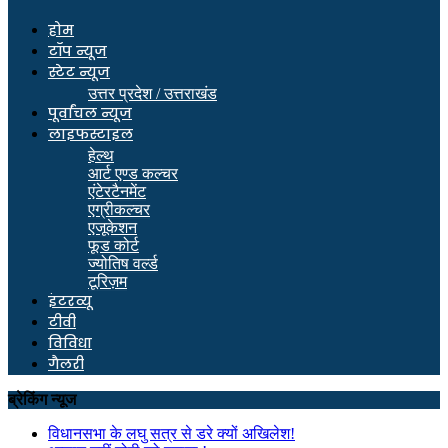
होम
टॉप न्यूज
स्टेट न्यूज
उत्तर प्रदेश / उत्तराखंड
पूर्वांचल न्यूज
लाइफस्टाइल
हेल्थ
आर्ट एण्ड कल्चर
एंटेरटैनमेंट
एग्रीकल्चर
एजूकेशन
फूड कोर्ट
ज्योतिष वर्ल्ड
टूरिज़म
इंटरव्यू
टीवी
विविधा
गैलरी
ब्रेकिंग न्यूज
विधानसभा के लघु सत्र से डरे क्यों अखिलेश!