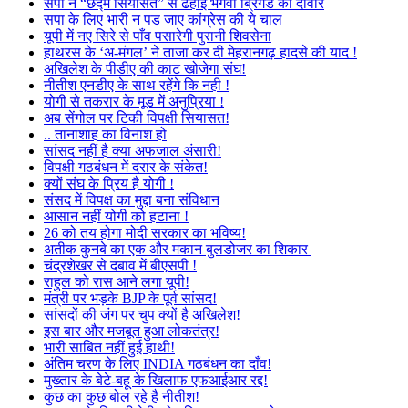
सपा ने “छद्म सियासत” से ढहाई भगवा ब्रिगेड की दीवार
सपा के लिए भारी न पड जाए कांग्रेस की ये चाल
यूपी में नए सिरे से पाँव पसारेगी पुरानी शिवसेना
हाथरस के ‘अ-मंगल’ ने ताजा कर दी मेहरानगढ़ हादसे की याद !
अखिलेश के पीडीए की काट खोजेगा संघ!
नीतीश एनडीए के साथ रहेंगे कि नही !
योगी से तकरार के मूड में अनुप्रिया !
अब सेंगोल पर टिकी विपक्षी सियासत!
.. तानाशाह का विनाश हो
सांसद नहीं है क्या अफजाल अंसारी!
विपक्षी गठबंधन में दरार के संकेत!
क्यों संघ के प्रिय है योगी !
संसद में विपक्ष का मुद्दा बना संविधान
आसान नहीं योगी को हटाना !
26 को तय होगा मोदी सरकार का भविष्य!
अतीक कुनबे का एक और मकान बुलडोजर का शिकार
चंद्रशेखर से दबाव में बीएसपी !
राहुल को रास आने लगा यूपी!
मंत्री पर भड़के BJP के पूर्व सांसद!
सांसदों की जंग पर चुप क्यों है अखिलेश!
इस बार और मजबूत हुआ लोकतंत्र!
भारी साबित नहीं हुई हाथी!
अंतिम चरण के लिए INDIA गठबंधन का दाँव!
मुख्तार के बेटे-बहू के खिलाफ एफआईआर रद्द!
कुछ का कुछ बोल रहे है नीतीश!