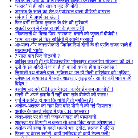
उमेशपाल हत्या के पहले गिरफ्तार आरोपी के खिलाफ चार्जशीट
‘संसद’ से ही और सांसद जुटाएँगे मोदी !
अशरफ के साले का शेर-ए-पूर्वाञ्चल वाला वीडियो वायरल
धर्मनगरी में अधर्म का खेल !
फिर बढ़ीं माफिया मुख्तार के बेटे की मुश्किलें
सऊदी अरब में बेसहारा यूपी के हजयात्री!
‘विकासतीर्थ’ दिखा फिर ‘सरकार’ बनाने की जुगत में बीजेपी !
‘राम’ का नाम ले फिर सुर्खियों में स्वामी प्रसाद!
आध्यात्म और जनसरोकारी जिम्मेदारियां दोनों के ही प्रति सजग रहते हैं
मुख्यमंत्री ‘योगी’
7 साल बाद फिर नोटबंदी ?
आखिर तय हो ही गई विश्वस्तरीय ‘गोरखपुर टाउनशिप योजना’ की दरें !
यूपी के इन मंदिरों में जाना है तो फालो करना होगा ड्रेसकोड !
सियासी रथ रोकने वाले ‘मुक्तिपथ’ पर ही मिली हरिशंकर को ‘मुक्ति’!
उमेशपाल हत्याकांड में फरार शाइस्ता, गुड्डू और साबिर नहीं भाग पाएंगे
विदेश !
प्रवीण सूद बने CBI डायरेक्टर : कार्रवाई बनाम ताजपोशी !
मंत्री भी अपने इलाके में नहीं बचा सके बीजेपी की साख !
यूपी में साबित हो गया कि योगी हैं तो मुमकिन है!
अतीक-अशरफ का नाम लिए बगैर योगी ने की नई सियासत!
अतीक के चलते संकट में एक CBI अफसर !
जंतर-मंतर पर हो रही जवाब-सवाल की पहलवानी!
शाइस्ता पर टिप्पणी न करता तो आज जिंदा रहता उमेशपाल !
अतीक की हत्या के बदले धमकी भरा ट्वीट, हरकत में पुलिस
फिल्म ‘द केरल स्टोरी’ कहीं प्रतिबंध तो कही टैक्स फ्री!