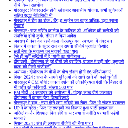
नीचे किया सहभोज
गोरखपुर : विश्वस्तरीय होगी खोराबार आवासीय योजना, सभी सुविधाओं
सहित अद्भुत मेडिसिटी भी
गोरखपुर में डेंगू का डंक : डेंगू-टू-स्ट्रेन का कहर अधिक, टूटा पुराना
रिकार्ड
गोरखपुर : राज नर्सिंग कालेज के मालिक डॉ. अभिषेक की करोड़ों की
संपत्तियां होंगी कुर्क, डीएम ने दिया आदेश
अपराध में नंबर वन रहने वाला गोरखपुर बना स्वच्छता में नंबर वन
बिहार में जनता के सुंदर राज का सपना सँजोये प्रशांत किशोर
छठी मैया के महात्म्य का महापर्व ‘छठ’ शुरू
ऐसे ही नहीं सुर्खियों में है ‘योगी का योगीराज’…
दीपावली : दीपोत्सव से हुई दीयों की ब्रांडिंग, बाजार में बढ़ी मांग, कुम्हारी
कला को मिली संजीवनी
अयोध्या : दीपोत्सव के दीयों के बीच रौशन होंगी 66 परियोजनाएं
मिशन 2024 : सपा के सामने मुस्लिमों को साधे रहने की बड़ी चुनौती
गोरखपुर में CM योगी : जनता दर्शन की लोकप्रियता ऐसी कि बिहार से
भी पहुँच रहे फरियादी, संख्या 500 पार
PM मोदी 23 अक्टूबर को अयोध्या में : पंद्रह लाख दीये जलाकर
दीपोत्सव में कायम होगा विश्वरिकार्ड
गोरखपुर में बाढ़ : नरम होने लगा नदियों का तेवर, फिर भी संकट बरकरार
UP में कांग्रेस : फिर गलतफहमी का शिकार हुआ पार्टी हाइकमान
अखिलेश और शिवपाल फिर होंगे साथ : क्या राजनीति पर भारी पड़ेगी
भावना?
मिशन 2024 : संघ ही लगाएगा बीजेपी की नैया पार !