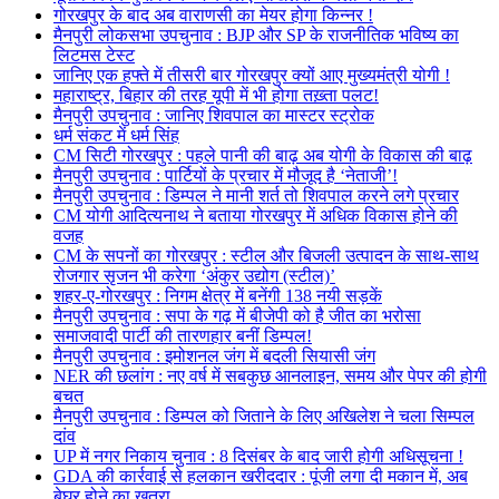
गोरखपुर के बाद अब वाराणसी का मेयर होगा किन्नर !
मैनपुरी लोकसभा उपचुनाव : BJP और SP के राजनीतिक भविष्य का
लिटमस टेस्ट
जानिए एक हफ्ते में तीसरी बार गोरखपुर क्यों आए मुख्यमंत्री योगी !
महाराष्ट्र, बिहार की तरह यूपी में भी होगा तख़्ता पलट!
मैनपुरी उपचुनाव : जानिए शिवपाल का मास्टर स्ट्रोक
धर्म संकट में धर्म सिंह
CM सिटी गोरखपुर : पहले पानी की बाढ़ अब योगी के विकास की बाढ़
मैनपुरी उपचुनाव : पार्टियों के प्रचार में मौजूद है ‘नेताजी’!
मैनपुरी उपचुनाव : डिम्पल ने मानी शर्त तो शिवपाल करने लगे प्रचार
CM योगी आदित्यनाथ ने बताया गोरखपुर में अधिक विकास होने की
वजह
CM के सपनों का गोरखपुर : स्टील और बिजली उत्पादन के साथ-साथ
रोजगार सृजन भी करेगा ‘अंकुर उद्योग (स्टील)’
शहर-ए-गोरखपुर : निगम क्षेत्र में बनेंगी 138 नयी सड़कें
मैनपुरी उपचुनाव : सपा के गढ़ में बीजेपी को है जीत का भरोसा
समाजवादी पार्टी की तारणहार बनीं डिम्पल!
मैनपुरी उपचुनाव : इमोशनल जंग में बदली सियासी जंग
NER की छलांग : नए वर्ष में सबकुछ आनलाइन, समय और पेपर की होगी
बचत
मैनपुरी उपचुनाव : डिम्पल को जिताने के लिए अखिलेश ने चला सिम्पल
दांव
UP में नगर निकाय चुनाव : 8 दिसंबर के बाद जारी होगी अधिसूचना !
GDA की कार्रवाई से हलकान खरीददार : पूंजी लगा दी मकान में, अब
बेघर होने का खतरा