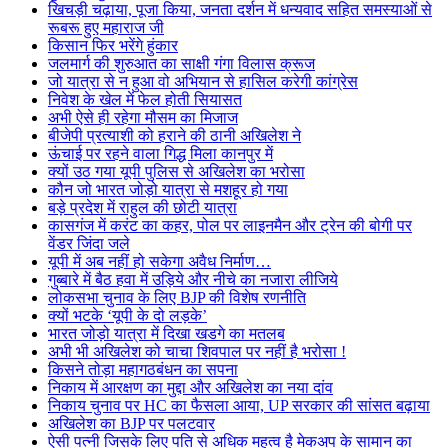
खिचड़ी चढ़ाया, पूजा किया, जनता दर्शन में धन्यवाद सहित समस्याओं से
रूबरू हुए महाराज जी
किसान फिर भरेंगे हुंकार
जलमार्ग की शुरुआत का साक्षी गंगा विलास क्रूज
जो यात्रा से न हुआ वो अभियान से हासिल करेगी कांग्रेस
निवेश के खेल में फेल होती सियासत
अभी ऐसे ही रहेगा मौसम का मिजाज
बीजेपी प्रत्याशी को हराने की ठानी अखिलेश ने
ऊंचाई पर रहने वाला गिद्ध मिला कानपुर में
क्यों उठ गया यूपी पुलिस से अखिलेश का भरोसा
कौन जो भारत जोड़ो यात्रा से मशहूर हो गया
बड़े प्रदेश में राहुल की छोटी यात्रा
कासगंज में करंट का कहर, पोल पर लाइनमैन और ट्रेन की बोगी पर
वेंडर जिंदा जले
यूपी में अब नहीं हो सकेगा अवैध निर्माण…
गुब्बारे में बैठ हवा में उड़िये और नीचे का नजारा लीजिये
लोकसभा चुनाव के लिए BJP की विशेष रणनीति
क्यों भटके ‘यूपी के दो लड़के’
भारत जोड़ो यात्रा में दिखा खडगे का मतलब
अभी भी अखिलेश को चाचा शिवपाल पर नहीं है भरोसा !
किसने तोड़ा महागठबंधन का सपना
निकाय में आरक्षण का मुद्दा और अखिलेश का नया दांव
निकाय चुनाव पर HC का फैसला आया, UP सरकार की सांसत बढ़ाया
अखिलेश का BJP पर पलटवार
ऐसी पत्नी जिसके लिए पति से अधिक महत्व है मेकअप के सामान का