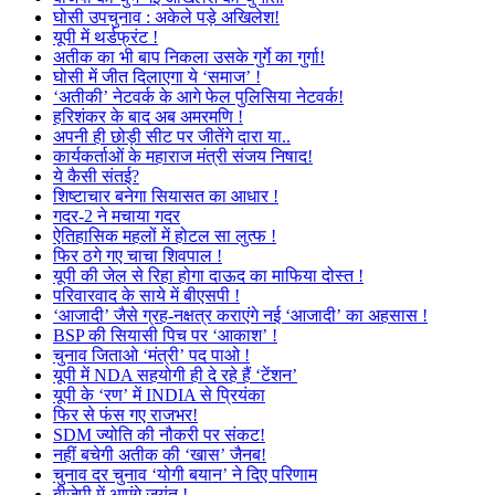
घोसी उपचुनाव : अकेले पड़े अखिलेश!
यूपी में थर्डफ्रंट !
अतीक का भी बाप निकला उसके गुर्गे का गुर्गा!
घोसी में जीत दिलाएगा ये ‘समाज’ !
‘अतीकी’ नेटवर्क के आगे फेल पुलिसिया नेटवर्क!
हरिशंकर के बाद अब अमरमणि !
अपनी ही छोड़ी सीट पर जीतेंगे दारा या..
कार्यकर्ताओं के महाराज मंत्री संजय निषाद!
ये कैसी संतई?
शिष्टाचार बनेगा सियासत का आधार !
गदर-2 ने मचाया गदर
ऐतिहासिक महलों में होटल सा लुत्फ !
फिर ठगे गए चाचा शिवपाल !
यूपी की जेल से रिहा होगा दाऊद का माफिया दोस्त !
परिवारवाद के साये में बीएसपी !
‘आजादी’ जैसे ग्रह-नक्षत्र कराएंगे नई ‘आजादी’ का अहसास !
BSP की सियासी पिच पर ‘आकाश’ !
चुनाव जिताओ ‘मंत्री’ पद पाओ !
यूपी में NDA सहयोगी ही दे रहे हैं ‘टेंशन’
यूपी के ‘रण’ में INDIA से प्रियंका
फिर से फंस गए राजभर!
SDM ज्योति की नौकरी पर संकट!
नहीं बचेगी अतीक की ‘खास’ जैनब!
चुनाव दर चुनाव ‘योगी बयान’ ने दिए परिणाम
बीजेपी में आएंगे जयंत !