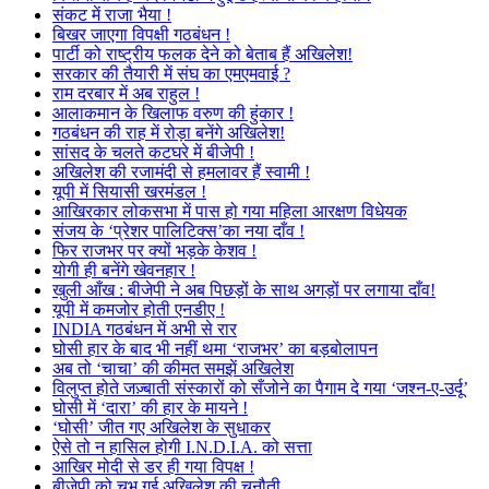
संकट में राजा भैया !
बिखर जाएगा विपक्षी गठबंधन !
पार्टी को राष्ट्रीय फलक देने को बेताब हैं अखिलेश!
सरकार की तैयारी में संघ का एमएमवाई ?
राम दरबार में अब राहुल !
आलाकमान के खिलाफ वरुण की हुंकार !
गठबंधन की राह में रोड़ा बनेंगे अखिलेश!
सांसद के चलते कटघरे में बीजेपी !
अखिलेश की रजामंदी से हमलावर हैं स्वामी !
यूपी में सियासी खरमंडल !
आखिरकार लोकसभा में पास हो गया महिला आरक्षण विधेयक
संजय के ‘प्रेशर पालिटिक्स’का नया दाँव !
फिर राजभर पर क्यों भड़के केशव !
योगी ही बनेंगे खेवनहार !
खुली आँख : बीजेपी ने अब पिछड़ों के साथ अगड़ों पर लगाया दाँव!
यूपी में कमजोर होती एनडीए !
INDIA गठबंधन में अभी से रार
घोसी हार के बाद भी नहीं थमा ‘राजभर’ का बड़बोलापन
अब तो ‘चाचा’ की कीमत समझें अखिलेश
विलुप्त होते जज़्बाती संस्कारों को सँजोने का पैगाम दे गया ‘जश्न-ए-उर्दू’
घोसी में ‘दारा’ की हार के मायने !
‘घोसी’ जीत गए अखिलेश के सुधाकर
ऐसे तो न हासिल होगी I.N.D.I.A. को सत्ता
आखिर मोदी से डर ही गया विपक्ष !
बीजेपी को चुभ गई अखिलेश की चुनौती