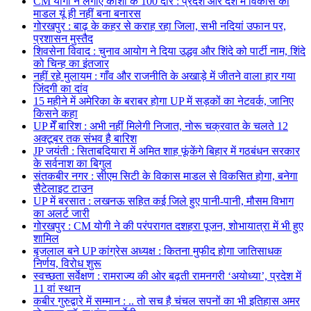
CM योगी ने लगाए काशी के 100 दौरे : प्रदेश और देश में विकास का
माडल यूं ही नहीं बना बनारस
गोरखपुर : बाढ़ के कहर से कराह रहा जिला, सभी नदियां उफान पर,
प्रशासन मुस्तैद
शिवसेना विवाद : चुनाव आयोग ने दिया उद्धव और शिंदे को पार्टी नाम, शिंदे
को चिन्ह का इंतजार
नहीं रहे मुलायम : गाँव और राजनीति के अखाड़े में जीतने वाला हार गया
जिंदगी का दांव
15 महीने में अमेरिका के बराबर होगा UP में सड़कों का नेटवर्क, जानिए
किसने कहा
UP मेँ बारिश : अभी नहीं मिलेगी निजात, नोरू चक्रवात के चलते 12
अक्टूबर तक संभव है बारिश
JP जयंती : सिताबदियारा में अमित शाह फूंकेंगे बिहार में गठबंधन सरकार
के सर्वनाश का बिगुल
संतकबीर नगर : सीएम सिटी के विकास माडल से विकसित होगा, बनेगा
सैटेलाइट टाउन
UP में बरसात : लखनऊ सहित कई जिले हुए पानी-पानी, मौसम विभाग
का अलर्ट जारी
गोरखपुर : CM योगी ने की परंपरागत दशहरा पूजन, शोभायात्रा में भी हुए
शामिल
बृजलाल बने UP कांग्रेस अध्यक्ष : कितना मुफीद होगा जातिसाधक
निर्णय, विरोध शुरू
स्वच्छता सर्वेक्षण : रामराज्य की ओर बढ़ती रामनगरी ‘अयोध्या’, प्रदेश में
11 वां स्थान
कबीर गुरुद्वारे में सम्मान : .. तो सच है चंचल सपनों का भी इतिहास अमर