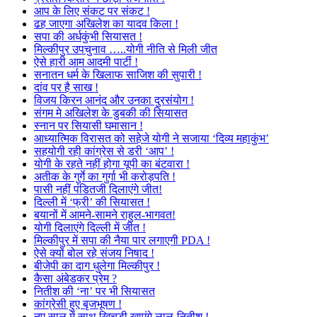
आप के लिए संकट पर संकट !
ढह जाएगा अखिलेश का यादव किला !
सपा की अर्धकुंभी सियासत !
मिल्कीपुर उपचुनाव …..योगी नीति से मिली जीत
ऐसे हारी आम आदमी पार्टी !
सनातन धर्म के खिलाफ साजिश की सुपारी !
दांव पर है साख !
विजय किरन आनंद और उनका दुरसंयोग !
संगम मे अखिलेश के डुबकी की सियासत
स्नान पर सियासी घमासान !
आध्यात्मिक विरासत को सहेजे योगी ने सजाया ‘दिव्य महाकुंभ’
सहयोगी रही कांग्रेस से डरी ‘आप’ !
योगी के रहते नहीं होगा यूपी का बंटवारा !
अतीक के गुर्गे का गुर्गा भी करोड़पति !
पासी नहीं पंडितजी दिलाएंगे जीत!
दिल्ली में ‘फ्री’ की सियासत !
बयानों में आमने-सामने राहुल-भागवत!
योगी दिलाएंगे दिल्ली में जीत !
मिल्कीपुर में सपा की नैया पार लगाएगी PDA !
ऐसे क्यों बोल रहे संजय निषाद !
बीजेपी का दाग धुलेगा मिल्कीपुर !
कैसा अंबेडकर प्रेम ?
नितीश की ‘ना’ पर भी सियासत
कांग्रेसी हुए बृजभूषण !
नए साल में साथ खिचड़ी खाएंगे लालू-नितीश !