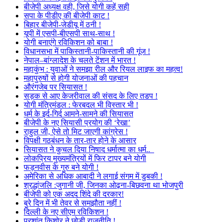
बीजेपी अध्यक्ष वही, जिसे योगी कहें सही
सपा के पीडीए की बीजेपी काट !
बिहार बीजेपी-जेडीयू में ठनी !
यूपी में एसपी-बीएसपी साथ-साथ !
योगी बनाएंगे रविकिशन को बाबा !
विधानसभा में पाकिस्तानी-पाकिस्तानी की गूंज !
नेपाल–बांग्लादेश के चलते टेंशन में भारत !
महाकुंभ : युवाओं ने समझा रील और रियल लाइफ का महत्व!
महापुरुषों से होगी योजनाओं की पहचान
औरंगजेब पर सियासत !
सड़क से आए केजरीवाल की संसद के लिए तडप !
योगी मंत्रिमंडल : फेरबदल भी विस्तार भी !
धर्म के इर्द-गिर्द आमने-सामने की सियासत
बीजेपी के नए सियासी प्रयोग की ‘रेखा’
राहुल जी, ऐसे तो मिट जाएगी कांग्रेस !
विपक्षी गठबंधन के तार-तार होने के आसार
सियासत ने कुचल दिया निषाद धर्मात्मा का धर्म..
लोकप्रिय मुख्यमंत्रियों में फिर टापर बने योगी
फड़नवीस के गुरु बने योगी !
अमेरिका से अधिक आबादी ने लगाई संगम में डुबकी !
श्रद्धांजलि :जुगानी जी, जिनका ओढ़ना-बिछवना था भोजपुरी
बीजेपी को एक अदद शिंदे की दरकार!
बुरे दिन में भी तेवर से समझौता नहीं !
दिल्ली के नए सीएम रविकिशन !
प्रशांत किशोर ने छोड़ी राजनीति !