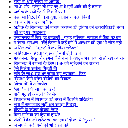
रोया भी और गुर्राया भी अतीक!
‘राधे’ और ‘उल्लू’ तो मारे गए अभी मुर्गी आदि की है तलाश
अतीक के सपोर्टर भी निशाने पर !
कहा था मिट्टी में मिला दूंगा, मिलाकर दिखा दिया!
एक बार फिर डरा अतीक!
अतीक के सियासत की बजाय जरायम की दुनिया की उत्तराधिकारी बनने
की राह पर ‘शाइस्ता’
प्रयागराज में फिर हुई बमबाजी, ‘गुड्डू मुस्लिम’ स्टाइल में फेंके गए बम
ये कैसा आरक्षण.. कई जिलों में कई वर्गों में आरक्षण की एक भी सीट नहीं..
आखिर क्यों…’शूटर’ ने कर दिया सरेंडर !
आहिस्ता-आहिस्ता ‘शाइस्ता’ बनी लेडी डान
महाकाल, बिच्छू और ईगल जैसे नाम के व्हाट्सअप ग्रुप से हो रहा अपराध
सियासत में वापसी के लिए BSP को मुस्लिमों का सहारा
ऐसे मिलेगा अतीक मिट्टी में!
साँप के साथ रात भर सोया रहा नवजात…फिर
‘विपक्ष’ कैसे बनेगा बीजेपी का विकल्प
‘शेरवानी’ में अखिलेश
‘डान’ को भी जान का डर!
बागी गुट ही असली ‘शिवसेना’
विधानसभा में शिवपाल को बगल में बैठायेंगे अखिलेश
सपा में समाजवाद नहीं अब अगड़ा-पिछड़ा!
बीजेपी के संकट मोचक नेता!
बिना मालिक का हिंसक हाथी!
खेलों में देश को श्रेष्ठतम बनाएगा मोदी का ये ‘नुस्खा’
आजम के करीबियों को भी राहत नहीं