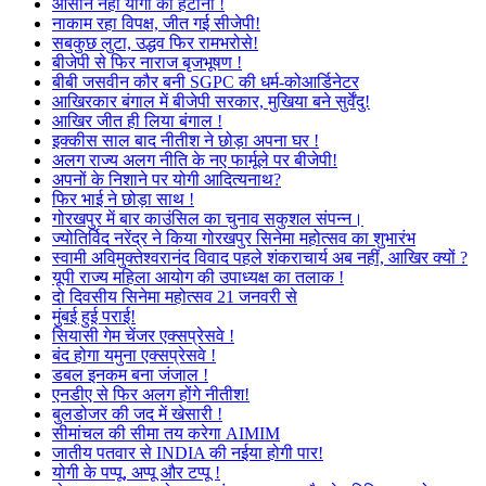
आसान नहीं योगी को हटाना !
नाकाम रहा विपक्ष, जीत गई सीजेपी!
सबकुछ लुटा, उद्धव फिर रामभरोसे!
बीजेपी से फिर नाराज बृजभूषण !
बीबी जसवीन कौर बनी SGPC की धर्म-कोआर्डिनेटर
आखिरकार बंगाल में बीजेपी सरकार, मुखिया बने सुर्वेंदु!
आखिर जीत ही लिया बंगाल !
इक्कीस साल बाद नीतीश ने छोड़ा अपना घर !
अलग राज्य अलग नीति के नए फार्मूले पर बीजेपी!
अपनों के निशाने पर योगी आदित्यनाथ?
फिर भाई ने छोड़ा साथ !
गोरखपुर में बार काउंसिल का चुनाव सकुशल संपन्न।
ज्योतिर्विद नरेंद्र ने किया गोरखपुर सिनेमा महोत्सव का शुभारंभ
स्वामी अविमुक्तेश्वरानंद विवाद पहले शंकराचार्य अब नहीं, आखिर क्यों ?
यूपी राज्य महिला आयोग की उपाध्यक्ष का तलाक !
दो दिवसीय सिनेमा महोत्सव 21 जनवरी से
मुंबई हुई पराई!
सियासी गेम चेंजर एक्सप्रेसवे !
बंद होगा यमुना एक्सप्रेसवे !
डबल इनकम बना जंजाल !
एनडीए से फिर अलग होंगे नीतीश!
बुलडोजर की जद में खेसारी !
सीमांचल की सीमा तय करेगा AIMIM
जातीय पतवार से INDIA की नईया होगी पार!
योगी के पप्पू, अप्पू और टप्पू !