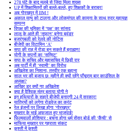
278 घंटे के बाद मलबे से जिंदा मिला शख्स
UP में शिक्षामित्रों की बल्ले-बल्ले, हुए शिक्षकों के बराबर!
अब गोरखपुर में IIM !
अकाल मृत्यु को टालना और लोकमंगल की कामना के साथ रुद्र महायज्ञ
सम्पन्न
विपक्ष की भूमिका में ‘पक्ष’ का सांसद
लालू के आते ही ‘तूफान’ बनेगा बवंडर
बजरंगबली को रेलवे की नोटिस
बीजेपी का विटामिन ‘A’
सपा की राह में रोड़ा बन सकते हैं ब्राह्मण!
योगी के सपनों का ‘सम्मिट’
सपा के सचिव और महासचिव में छिड़ी रार
अब पार्टी में ही ‘स्वामी’ का विरोध
अखिलेश का निशाना, तस्वीर एक बहाना
साल भर की बजाय छः महीने ही क्यों रहेंगे पाँचूराम बार काउंसिल के
अध्यक्ष?
आखिर डर क्यों गए अखिलेश
क्या है वैश्विक मंत्र बताया योगी ने
इन हथियारों के सहारे बीजेपी बनाएगी 24 में सरकार!
यात्रियों को लगेगा रोडवेज का करंट
रेल इंजनों पर लिखा होगा ‘गोरखपुर’
मुख्तार के भाई अफजाल हुए भाजपाई!
फिल्मवालों होशियार : बचना होगा धर्म सेंसर बोर्ड की ‘कैंची’ से
माफिया मुख्तार पर गहराता संकट
कुश्ती में कुश्ती