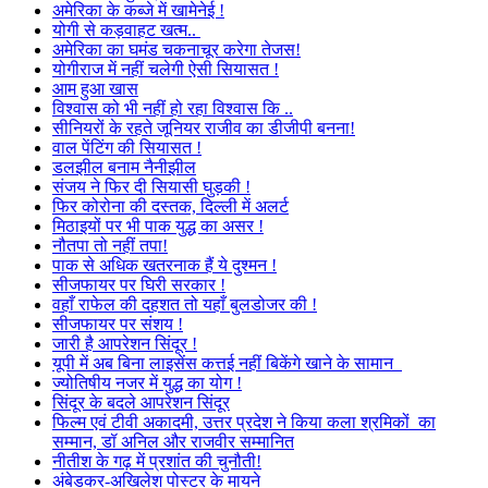
अमेरिका के कब्जे में खामेनेई !
योगी से कड़वाहट खत्म..
अमेरिका का घमंड चकनाचूर करेगा तेजस!
योगीराज में नहीं चलेगी ऐसी सियासत !
आम हुआ खास
विश्वास को भी नहीं हो रहा विश्वास कि ..
सीनियरों के रहते जूनियर राजीव का डीजीपी बनना!
वाल पेंटिंग की सियासत !
डलझील बनाम नैनीझील
संजय ने फिर दी सियासी घुड़की !
फिर कोरोना की दस्तक, दिल्ली में अलर्ट
मिठाइयों पर भी पाक युद्ध का असर !
नौतपा तो नहीं तपा!
पाक से अधिक खतरनाक हैं ये दुश्मन !
सीजफायर पर घिरी सरकार !
वहाँ राफेल की दहशत तो यहाँ बुलडोजर की !
सीजफायर पर संशय !
जारी है आपरेशन सिंदूर !
यूपी में अब बिना लाइसेंस कत्तई नहीं बिकेंगे खाने के सामान
ज्योतिषीय नजर में युद्ध का योग !
सिंदूर के बदले आपरेशन सिंदूर
फिल्म एवं टीवी अकादमी, उत्तर प्रदेश ने किया कला श्रमिकों का
सम्मान, डॉ अनिल और राजवीर सम्मानित
नीतीश के गढ़ में प्रशांत की चुनौती!
अंबेडकर-अखिलेश पोस्टर के मायने