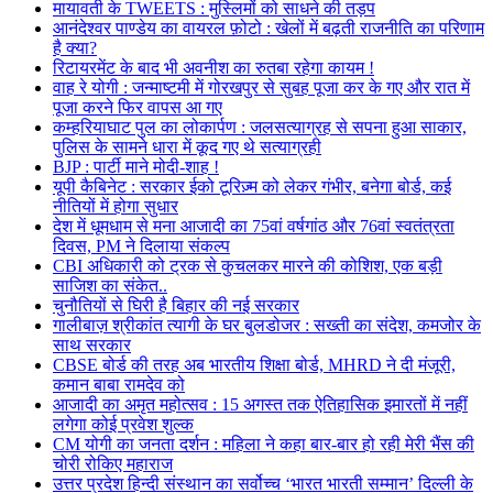
मायावती के TWEETS : मुस्लिमों को साधने की तड़प
आनंदेश्वर पाण्डेय का वायरल फ़ोटो : खेलों में बढ़ती राजनीति का परिणाम
है क्या?
रिटायरमेंट के बाद भी अवनीश का रुतबा रहेगा कायम !
वाह रे योगी : जन्माष्टमी में गोरखपुर से सुबह पूजा कर के गए और रात में
पूजा करने फिर वापस आ गए
कम्हरियाघाट पुल का लोकार्पण : जलसत्याग्रह से सपना हुआ साकार,
पुलिस के सामने धारा में कूद गए थे सत्याग्रही
BJP : पार्टी माने मोदी-शाह !
यूपी कैबिनेट : सरकार ईको टूरिज़्म को लेकर गंभीर, बनेगा बोर्ड, कई
नीतियों में होगा सुधार
देश में धूमधाम से मना आजादी का 75वां वर्षगांठ और 76वां स्वतंत्रता
दिवस, PM ने दिलाया संकल्प
CBI अधिकारी को ट्रक से कुचलकर मारने की कोशिश, एक बड़ी
साजिश का संकेत..
चुनौतियों से घिरी है बिहार की नई सरकार
गालीबाज़ श्रीकांत त्यागी के घर बुलडोजर : सख्ती का संदेश, कमजोर के
साथ सरकार
CBSE बोर्ड की तरह अब भारतीय शिक्षा बोर्ड, MHRD ने दी मंजूरी,
कमान बाबा रामदेव को
आजादी का अमृत महोत्सव : 15 अगस्त तक ऐतिहासिक इमारतों में नहीं
लगेगा कोई प्रवेश शुल्क
CM योगी का जनता दर्शन : महिला ने कहा बार-बार हो रही मेरी भैंस की
चोरी रोकिए महाराज
उत्तर प्रदेश हिन्दी संस्थान का सर्वोच्च ‘भारत भारती सम्मान’ दिल्ली के