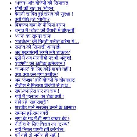
‘भजन’ और बीजेपी की सियासत
योगी की राह पर ‘मोहन’
बेमानी साबित हुई संसद की सुरक्षा !
क्यों पीछे हटे ‘योगी’?
पियरका बाबा के पीलिया श्राप
चुनाव में ‘चोट’ की तैयारी में बीएसपी
‘आप’ का सूपड़ा साफ
‘गठबंधन’ की मिट्टी पलीत करेगा ये…
रालोद की सियासी अंगड़ाई!
जब मुख्यमंत्री लगने लगे डाक्टर?
यूपी में अब माननीयों पर भी अंकुश!
‘हाशमी’ का अतीक कनेक्शन !
‘राजभर’ के लिए कोई मायने नहीं !
क्या-क्या कर गया अतीक?
अब ‘केशव’ होंगे बीजेपी के खेवनहार!
नीतीश ने मिलाया बीजेपी से हाथ !
सपा-कांग्रेस रार का सच !
यूपी में ‘हलाल’ पर रोक क्यों !
नहीं रहे ‘सहाराश्री’
मारपीट माने सरकार बनने के आसार!
राममय हुई राम नगरी
सपा के गढ़ में ही सपा दफ्तर बंद !
नीतीश के लिए चिराग का ‘ट्रम्प’
नहीं निगल पाएगी हमें कांग्रेस!
गुर्गे नहीं तो जमीन ही सही !