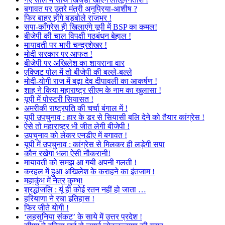
बगावत पर उतरे मंत्री अनुप्रिया-आशीष ?
फिर बाहर होंगे बड़बोले राजभर !
सपा-काँग्रेस ही खिलाएंगे यूपी में BSP का कमल!
बीजेपी की चाल विपक्षी गठबंधन बेहाल !
मायावती पर भारी चन्द्रशेखर !
मोदी सरकार पर आफत !
बीजेपी पर अखिलेश का शायराना वार
एक्जिट पोल में तो बीजेपी की बल्ले-बल्ले
मोदी-योगी राज में बढ़ा देव दीपावली का आकर्षण !
शाह ने किया महाराष्ट्र सीएम के नाम का खुलासा !
यूपी में पोस्टरी सियासत !
अमरीकी राष्ट्रपति की चर्चा बंगाल में !
यूपी उपचुनाव : हार के डर से सियासी बलि देने को तैयार कांग्रेस !
ऐसे तो महाराष्ट्र भी जीत लेगी बीजेपी !
उपचुनाव को लेकर एनडीए में बगावत !
यूपी में उपचुनाव : कांग्रेस से मिलकर ही लड़ेगी सपा
कौन रखेगा भला ऐसी नौकरानी!
मायावती को समझ आ गयी अपनी गलती !
करहल में हुआ अखिलेश के कराहने का इंतजाम !
महाकुंभ में नेत्र कुम्भ!
श्रद्धांजलि : यूं ही कोई रतन नहीं हो जाता …
हरियाणा ने रचा इतिहास !
फिर जीते योगी !
‘लहसुनिया संकट’ के साये में उत्तर प्रदेश !