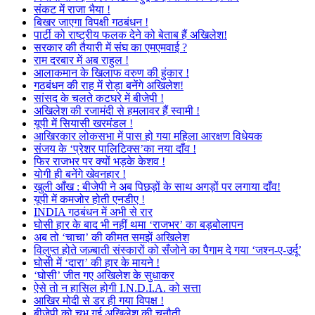
संकट में राजा भैया !
बिखर जाएगा विपक्षी गठबंधन !
पार्टी को राष्ट्रीय फलक देने को बेताब हैं अखिलेश!
सरकार की तैयारी में संघ का एमएमवाई ?
राम दरबार में अब राहुल !
आलाकमान के खिलाफ वरुण की हुंकार !
गठबंधन की राह में रोड़ा बनेंगे अखिलेश!
सांसद के चलते कटघरे में बीजेपी !
अखिलेश की रजामंदी से हमलावर हैं स्वामी !
यूपी में सियासी खरमंडल !
आखिरकार लोकसभा में पास हो गया महिला आरक्षण विधेयक
संजय के ‘प्रेशर पालिटिक्स’का नया दाँव !
फिर राजभर पर क्यों भड़के केशव !
योगी ही बनेंगे खेवनहार !
खुली आँख : बीजेपी ने अब पिछड़ों के साथ अगड़ों पर लगाया दाँव!
यूपी में कमजोर होती एनडीए !
INDIA गठबंधन में अभी से रार
घोसी हार के बाद भी नहीं थमा ‘राजभर’ का बड़बोलापन
अब तो ‘चाचा’ की कीमत समझें अखिलेश
विलुप्त होते जज़्बाती संस्कारों को सँजोने का पैगाम दे गया ‘जश्न-ए-उर्दू’
घोसी में ‘दारा’ की हार के मायने !
‘घोसी’ जीत गए अखिलेश के सुधाकर
ऐसे तो न हासिल होगी I.N.D.I.A. को सत्ता
आखिर मोदी से डर ही गया विपक्ष !
बीजेपी को चुभ गई अखिलेश की चुनौती