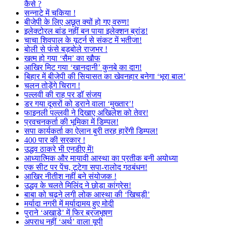
कैसे ?
सन्नाटे में चकिया !
बीजेपी के लिए अछूत क्यों हो गए वरुण!
इलेक्टोरल बांड नहीं बन पाया इलेक्शन ब्रांड!
चाचा शिवपाल के यूटर्न से संकट में भतीजा!
बोली से फंसे बड़बोले राजभर !
खत्म हो गया ‘सैम’ का खौफ
आखिर मिट गया ‘खानदानी’ कुनबे का दाग!
बिहार में बीजेपी की सियासत का खेवनहार बनेगा ‘भूरा बाल’
चलन तोड़ेंगे चिराग !
पल्लवी की राह पर डॉ संजय
डर गया दूसरों को डराने वाला ‘मुख्तार’!
फाइनली पल्लवी ने दिखाए अखिलेश को तेवर!
प्रवचनकर्ता की भूमिका में डिम्पल!
सपा कार्यकर्ता का ऐलान बुरी तरह हारेंगी डिम्पल!
400 पार की सरकार !
उद्धव ठाकरे भी एनडीए में!
आध्यात्मिक और मायावी आस्था का प्रतीक बनी अयोध्या
एक सीट पर पेंच, टूटेगा सपा-रालोद गठबंधन!
आखिर नीतीश नहीं बने संयोजक !
उद्धव के चलते मिलिंद ने छोड़ा कांग्रेस!
बाबा को चढ़ने लगी लोक आस्था की ‘खिचड़ी’
मर्यादा नगरी में मर्यादामय हुए मोदी
पुराने ‘अखाड़े’ में फिर ब्रजभूषण
अपराध नहीं ‘अर्थ’ वाला यूपी