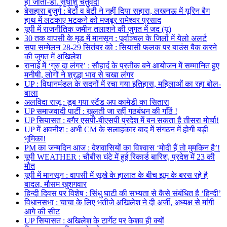
हो जाता-डॉ. सुधांशु चतुर्वेदी
बेसहारा बुजुर्ग : बेटों व बेटी ने नहीं दिया सहारा, लखनऊ में यूरिन बैग
हाथ में लटकाए भटकने को मजबूर रामेश्वर प्रसाद
यूपी में राजनीतिक जमीन तलाशने की जुगत में जद (यू)
30 तक वापसी के मूड में मानसून : पूर्वाञ्चल के जिलों में येलो अलर्ट
सपा सम्मेलन 28-29 सितंबर को : सियासी फलक पर बाउंस बैक करने
की जुगत में अखिलेश
रानाई में ‘गुरु दा लंगर’ : सौहार्द के प्रतीक बने आयोजन में सम्मानित हुए
मनीषी, लोगों ने श्रद्धा भाव से चखा लंगर
UP : विधानमंडल के सदनों में रचा गया इतिहास, महिलाओं का रहा बोल-
बाला
अलविदा राजू : डूब गया स्टैंड अप कामेडी का सितारा
UP समाजवादी पार्टी : खुलती जा रहीं गठबंधन की गाँठें !
UP सियासत : बगैर एसपी-बीएसपी प्रदेश में बन सकता है तीसरा मोर्चा!
UP में अवनीश : अभी CM के सलाहकार बाद में संगठन में होगी बड़ी
भूमिका!
PM का जन्मदिन आज : देशवासियों का विश्वास ‘मोदी हैं तो मुमकिन है’!
यूपी WEATHER : चौबीस घंटे में हुई रिकार्ड बारिश, प्रदेश में 23 की
मौत
यूपी में मानसून : वापसी में सूखे के हालात के बीच झूम के बरस रहे है
बादल, मौसम खुशगवार
हिन्दी दिवस पर विशेष : सिंधु घाटी की सभ्यता से कैसे संबंधित है ‘हिन्दी’
विधानसभा : चाचा के लिए भतीजे अखिलेश ने दी अर्जी, अध्यक्ष से मांगी
आगे की सीट
UP सियासत : अखिलेश के टार्गेट पर केशव ही क्यों