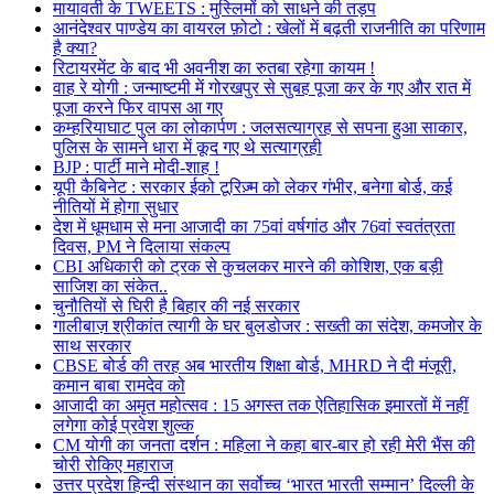
मायावती के TWEETS : मुस्लिमों को साधने की तड़प
आनंदेश्वर पाण्डेय का वायरल फ़ोटो : खेलों में बढ़ती राजनीति का परिणाम
है क्या?
रिटायरमेंट के बाद भी अवनीश का रुतबा रहेगा कायम !
वाह रे योगी : जन्माष्टमी में गोरखपुर से सुबह पूजा कर के गए और रात में
पूजा करने फिर वापस आ गए
कम्हरियाघाट पुल का लोकार्पण : जलसत्याग्रह से सपना हुआ साकार,
पुलिस के सामने धारा में कूद गए थे सत्याग्रही
BJP : पार्टी माने मोदी-शाह !
यूपी कैबिनेट : सरकार ईको टूरिज़्म को लेकर गंभीर, बनेगा बोर्ड, कई
नीतियों में होगा सुधार
देश में धूमधाम से मना आजादी का 75वां वर्षगांठ और 76वां स्वतंत्रता
दिवस, PM ने दिलाया संकल्प
CBI अधिकारी को ट्रक से कुचलकर मारने की कोशिश, एक बड़ी
साजिश का संकेत..
चुनौतियों से घिरी है बिहार की नई सरकार
गालीबाज़ श्रीकांत त्यागी के घर बुलडोजर : सख्ती का संदेश, कमजोर के
साथ सरकार
CBSE बोर्ड की तरह अब भारतीय शिक्षा बोर्ड, MHRD ने दी मंजूरी,
कमान बाबा रामदेव को
आजादी का अमृत महोत्सव : 15 अगस्त तक ऐतिहासिक इमारतों में नहीं
लगेगा कोई प्रवेश शुल्क
CM योगी का जनता दर्शन : महिला ने कहा बार-बार हो रही मेरी भैंस की
चोरी रोकिए महाराज
उत्तर प्रदेश हिन्दी संस्थान का सर्वोच्च ‘भारत भारती सम्मान’ दिल्ली के