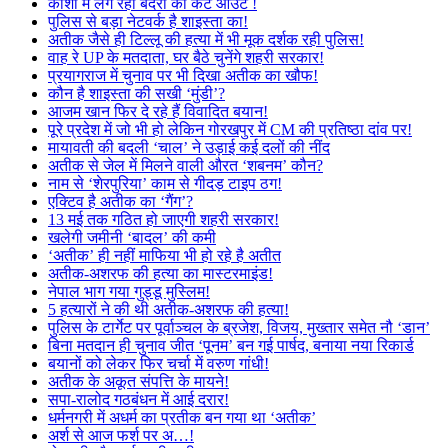
काशी में लग रहा बंदरों का कट आउट !
पुलिस से बड़ा नेटवर्क है शाइस्ता का!
अतीक जैसे ही टिल्लू की हत्या में भी मूक दर्शक रही पुलिस!
वाह रे UP के मतदाता, घर बैठे चुनेंगे शहरी सरकार!
प्रयागराज में चुनाव पर भी दिखा अतीक का खौफ!
कौन है शाइस्ता की सखी ‘मुंडी’?
आजम खान फिर दे रहे हैं विवादित बयान!
पूरे प्रदेश में जो भी हो लेकिन गोरखपुर में CM की प्रतिष्ठा दांव पर!
मायावती की बदली ‘चाल’ ने उड़ाई कई दलों की नींद
अतीक से जेल में मिलने वाली औरत ‘शबनम’ कौन?
नाम से ‘शेरपुरिया’ काम से गीदड़ टाइप ठग!
एक्टिव है अतीक का ‘गैंग’?
13 मई तक गठित हो जाएगी शहरी सरकार!
खलेगी जमीनी ‘बादल’ की कमी
‘अतीक’ ही नहीं माफिया भी हो रहे है अतीत
अतीक-अशरफ की हत्या का मास्टरमाइंड!
नेपाल भाग गया गुड्डू मुस्लिम!
5 हत्यारों ने की थी अतीक-अशरफ की हत्या!
पुलिस के टार्गेट पर पूर्वाञ्चल के ब्रजेश, विजय, मुख्तार समेत नौ ‘डान’
बिना मतदान ही चुनाव जीत ‘पूनम’ बन गई पार्षद, बनाया नया रिकार्ड
बयानों को लेकर फिर चर्चा में वरुण गांधी!
अतीक के अकूत संपत्ति के मायने!
सपा-रालोद गठबंधन में आई दरार!
धर्मनगरी में अधर्म का प्रतीक बन गया था ‘अतीक’
अर्श से आज फर्श पर अ…!