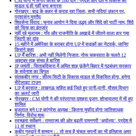
CM योगी ने लगाए काशी के 100 दौरे : प्रदेश और देश में विकास का
माडल यूं ही नहीं बना बनारस
गोरखपुर : बाढ़ के कहर से कराह रहा जिला, सभी नदियां उफान पर,
प्रशासन मुस्तैद
शिवसेना विवाद : चुनाव आयोग ने दिया उद्धव और शिंदे को पार्टी नाम, शिंदे
को चिन्ह का इंतजार
नहीं रहे मुलायम : गाँव और राजनीति के अखाड़े में जीतने वाला हार गया
जिंदगी का दांव
15 महीने में अमेरिका के बराबर होगा UP में सड़कों का नेटवर्क, जानिए
किसने कहा
UP मेँ बारिश : अभी नहीं मिलेगी निजात, नोरू चक्रवात के चलते 12
अक्टूबर तक संभव है बारिश
JP जयंती : सिताबदियारा में अमित शाह फूंकेंगे बिहार में गठबंधन सरकार
के सर्वनाश का बिगुल
संतकबीर नगर : सीएम सिटी के विकास माडल से विकसित होगा, बनेगा
सैटेलाइट टाउन
UP में बरसात : लखनऊ सहित कई जिले हुए पानी-पानी, मौसम विभाग
का अलर्ट जारी
गोरखपुर : CM योगी ने की परंपरागत दशहरा पूजन, शोभायात्रा में भी हुए
शामिल
बृजलाल बने UP कांग्रेस अध्यक्ष : कितना मुफीद होगा जातिसाधक
निर्णय, विरोध शुरू
स्वच्छता सर्वेक्षण : रामराज्य की ओर बढ़ती रामनगरी ‘अयोध्या’, प्रदेश में
11 वां स्थान
कबीर गुरुद्वारे में सम्मान : .. तो सच है चंचल सपनों का भी इतिहास अमर