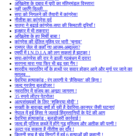
अखिलेश के दबाव में यूपी का मंत्रिमंडल विस्तार!
नहीं जाएँगे दिल्ली…
सपा को निगलने की तैयारी में कांग्रेस!
नीतीश का कांग्रेस दर्द
यात्रा ने बढ़ाई कांग्रेस-सपा की सिमटती दूरियाँ !
इजहार में भी तकरार!
अखिलेश के हुए मिर्ची बाबा !
कांग्रेस की दलित मुहिम पर भारी ‘चुनाव’
रामपुर जेल से कहाँ गए आजम-अब्दुल्ला?
एमपी में I.N.D.I.A.को लग सकता है झटका !
सपा-कांग्रेस की रार ने डाली गठबंधन में दरार!
सरगना मारा गया फिर भी बढ़ रहा गैंग !
शारदीय नवरात्रि माँ के हाथी पर सवार होकर आने और मुर्गा पर जाने का
मतलब…
देवरिया हत्याकांड : रंग लाएगी ये ‘हैसियत’ की हिना !
जल्द गरजेगा बुलडोजर !
नवरात्रि में संजय का अनूठा जागरण !
35 रुपये लीटर पेट्रोल!
अल्पसंख्यकों के लिए ‘शुक्रिया मोदी’ !
सख्ती के बावजूद क्यों हो रही है देवरिया-कानपुर जैसी घटनाएं
नेपाल में हुई हिंसा ने जलाई हिंदुस्तानियों के पेट की आग
देवरिया हत्याकांड : बुलडोजरी कार्रवाई !
जल्द ही पुलिस कब्जे में होंगे गुडू मुस्लिम और अतीक की पत्नी !
उल्टा पड़ सकता है नीतीश का दाँव !
कितनी सच है चंद मिनटों में हुई 6 हत्याओं की कहानी !