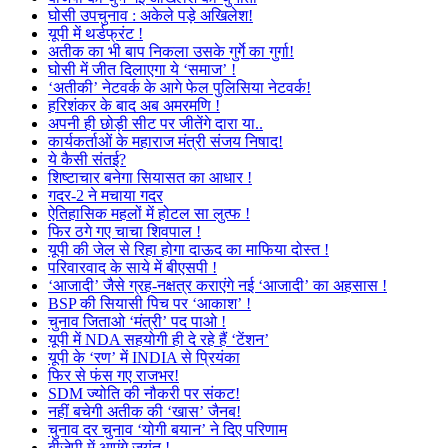
घोसी उपचुनाव : अकेले पड़े अखिलेश!
यूपी में थर्डफ्रंट !
अतीक का भी बाप निकला उसके गुर्गे का गुर्गा!
घोसी में जीत दिलाएगा ये ‘समाज’ !
‘अतीकी’ नेटवर्क के आगे फेल पुलिसिया नेटवर्क!
हरिशंकर के बाद अब अमरमणि !
अपनी ही छोड़ी सीट पर जीतेंगे दारा या..
कार्यकर्ताओं के महाराज मंत्री संजय निषाद!
ये कैसी संतई?
शिष्टाचार बनेगा सियासत का आधार !
गदर-2 ने मचाया गदर
ऐतिहासिक महलों में होटल सा लुत्फ !
फिर ठगे गए चाचा शिवपाल !
यूपी की जेल से रिहा होगा दाऊद का माफिया दोस्त !
परिवारवाद के साये में बीएसपी !
‘आजादी’ जैसे ग्रह-नक्षत्र कराएंगे नई ‘आजादी’ का अहसास !
BSP की सियासी पिच पर ‘आकाश’ !
चुनाव जिताओ ‘मंत्री’ पद पाओ !
यूपी में NDA सहयोगी ही दे रहे हैं ‘टेंशन’
यूपी के ‘रण’ में INDIA से प्रियंका
फिर से फंस गए राजभर!
SDM ज्योति की नौकरी पर संकट!
नहीं बचेगी अतीक की ‘खास’ जैनब!
चुनाव दर चुनाव ‘योगी बयान’ ने दिए परिणाम
बीजेपी में आएंगे जयंत !