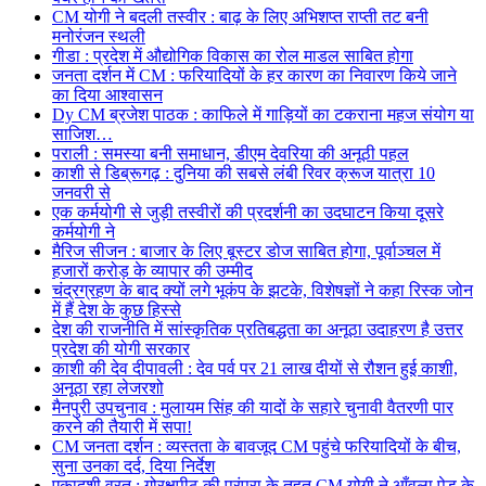
CM योगी ने बदली तस्वीर : बाढ़ के लिए अभिशप्त राप्ती तट बनी
मनोरंजन स्थली
गीडा : प्रदेश में औद्योगिक विकास का रोल माडल साबित होगा
जनता दर्शन में CM : फरियादियों के हर कारण का निवारण किये जाने
का दिया आश्वासन
Dy CM ब्रजेश पाठक : काफिले में गाड़ियों का टकराना महज संयोग या
साजिश…
पराली : समस्या बनी समाधान, डीएम देवरिया की अनूठी पहल
काशी से डिब्रूगढ़ : दुनिया की सबसे लंबी रिवर क्रूज यात्रा 10
जनवरी से
एक कर्मयोगी से जुड़ी तस्वीरों की प्रदर्शनी का उदघाटन किया दूसरे
कर्मयोगी ने
मैरिज सीजन : बाजार के लिए बूस्टर डोज साबित होगा, पूर्वाञ्चल में
हजारों करोड़ के व्यापार की उम्मीद
चंद्रग्रहण के बाद क्यों लगे भूकंप के झटके, विशेषज्ञों ने कहा रिस्क जोन
में हैं देश के कुछ हिस्से
देश की राजनीति में सांस्कृतिक प्रतिबद्धता का अनूठा उदाहरण है उत्तर
प्रदेश की योगी सरकार
काशी की देव दीपावली : देव पर्व पर 21 लाख दीयों से रौशन हुई काशी,
अनूठा रहा लेजरशो
मैनपुरी उपचुनाव : मुलायम सिंह की यादों के सहारे चुनावी वैतरणी पार
करने की तैयारी में सपा!
CM जनता दर्शन : व्यस्तता के बावजूद CM पहुंचे फरियादियों के बीच,
सुना उनका दर्द, दिया निर्देश
एकादशी व्रत : गोरक्षपीठ की परंपरा के तहत CM योगी ने आँवला पेड़ के