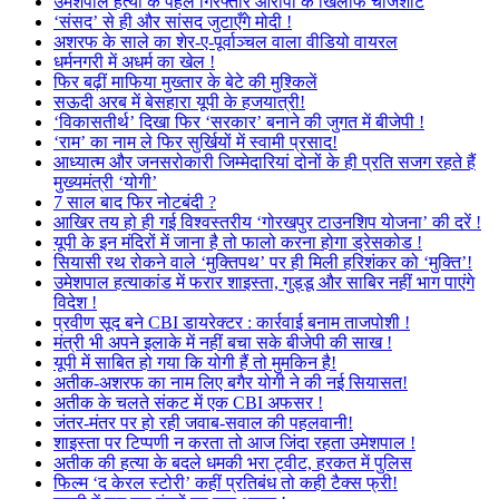
उमेशपाल हत्या के पहले गिरफ्तार आरोपी के खिलाफ चार्जशीट
‘संसद’ से ही और सांसद जुटाएँगे मोदी !
अशरफ के साले का शेर-ए-पूर्वाञ्चल वाला वीडियो वायरल
धर्मनगरी में अधर्म का खेल !
फिर बढ़ीं माफिया मुख्तार के बेटे की मुश्किलें
सऊदी अरब में बेसहारा यूपी के हजयात्री!
‘विकासतीर्थ’ दिखा फिर ‘सरकार’ बनाने की जुगत में बीजेपी !
‘राम’ का नाम ले फिर सुर्खियों में स्वामी प्रसाद!
आध्यात्म और जनसरोकारी जिम्मेदारियां दोनों के ही प्रति सजग रहते हैं
मुख्यमंत्री ‘योगी’
7 साल बाद फिर नोटबंदी ?
आखिर तय हो ही गई विश्वस्तरीय ‘गोरखपुर टाउनशिप योजना’ की दरें !
यूपी के इन मंदिरों में जाना है तो फालो करना होगा ड्रेसकोड !
सियासी रथ रोकने वाले ‘मुक्तिपथ’ पर ही मिली हरिशंकर को ‘मुक्ति’!
उमेशपाल हत्याकांड में फरार शाइस्ता, गुड्डू और साबिर नहीं भाग पाएंगे
विदेश !
प्रवीण सूद बने CBI डायरेक्टर : कार्रवाई बनाम ताजपोशी !
मंत्री भी अपने इलाके में नहीं बचा सके बीजेपी की साख !
यूपी में साबित हो गया कि योगी हैं तो मुमकिन है!
अतीक-अशरफ का नाम लिए बगैर योगी ने की नई सियासत!
अतीक के चलते संकट में एक CBI अफसर !
जंतर-मंतर पर हो रही जवाब-सवाल की पहलवानी!
शाइस्ता पर टिप्पणी न करता तो आज जिंदा रहता उमेशपाल !
अतीक की हत्या के बदले धमकी भरा ट्वीट, हरकत में पुलिस
फिल्म ‘द केरल स्टोरी’ कहीं प्रतिबंध तो कही टैक्स फ्री!