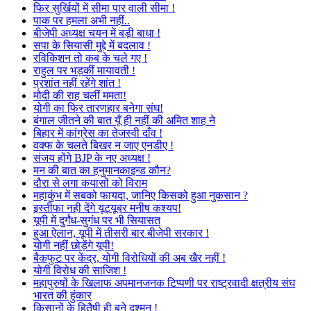
फिर सुर्खियों में सीमा पार वाली सीमा !
पाक पर हमला अभी नहीं..
बीजेपी अध्यक्ष चयन में बड़ी बाधा !
सपा के सियासी मुद्दे में बदलाव !
रविकिशन तो कब के चले गए !
राहुल पर भड़कीं मायावती !
प्रशांत नहीं रहेंगे शांत !
मोदी की राह चलीं ममता!
योगी का फिर तारणहार बनेगा संघ!
बंगाल जीतने की बात यूँ ही नहीं की अमित शाह ने
बिहार में कांग्रेस का तेजस्वी दाँव !
वक्फ के चलते बिखर न जाए एनडीए !
संजय होंगे BJP के नए अध्यक्ष !
मन की बात का हनुमानकाइन्ड कौन?
दौरा से लगा कयासों को विराम
महाकुंभ में सबको फायदा, जानिए किसको हुआ नुकसान ?
इस्तीफा नही देंगे यूट्यूबर मनीष कश्यप!
यूपी में दुर्गंध-सुगंध पर भी सियासत
हुआ ऐलान, यूपी में तीसरी बार बीजेपी सरकार !
योगी नहीं छोड़ेंगे यूपी!
बैकफुट पर केंद्र, योगी विरोधियों की अब खैर नहीं !
योगी विरोध की साजिश !
महापुरुषों के खिलाफ अपमानजनक टिप्पणी पर राष्ट्रवादी क्षत्रीय संघ
भारत की हुंकार
किसानों के हितैषी ही बने दुश्मन !