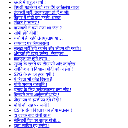
खतरे में राहुल गांधी !
विपक्षी गठबंधन को धार देंगे अखिलेश यादव
तेजस्वी नहीं, तेजप्रताप तो हैं न जी!
बिहार में मोदी का ‘फुले’ अटैक
संकट में डालर !
मायावती ने क्यों भेजा था जेल ?
सीपी होंगे वीपी!
चर्चा में ही रहेंगे तेजप्रताप या…
धन्यवाद पर निष्कासन!
सुलझ नहीँ रही गवर्नर और सीएम की गुत्थी !
अंगड़ाई ही खड़ा करेगा ‘रंगमहल’ ..
बैकफुट पर होंगे ट्रम्प !
सुलह के रास्ते पर टीएमसी और कांग्रेस!
रविकिशन ने दिखाया मोदी को आईना !
SPG के हवाले हुआ यूपी !
ये रिश्ता भी कोई रिश्ता है
योगी शरणम गच्छामि !
चुनाव के लिए फ्रंटलाइनर बना संघ !
बिखरने लगा आईएनडीआईए !
पीएम पद से इस्तीफा देंगे मोदी !
योगी की राह पर धामी !
CS के सेवा विस्तार का होगा मतलब !
दो दशक बाद दोनों साथ
सैनिटरी पैड पर राहुल गांधी…
झूठा साबित हुए ट्रम्प !