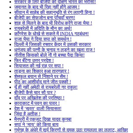
सरकार के लिए बीजेपी को दक्षिण भारत का भरोसा!
जमानत के बाद भी रिहा नहीं होंगे आजम !
सीवान में साहेब की सहानुभूति से रंग लाएगी हिना !
बीजेपी का सेफजोन बना पाँचवाँ चरण!
शाह से मिलने के बाद भी विरोध करेंगे राजा भैया !
रायबरेली में अदिति के मौन का अर्थ!
काँग्रेस के धोखे से सकते में INDIA गठबंधन!
राजा भैया ने दिया सपा को समर्थन !
दिल्ली में जिसकी रफ्तार केंद्र में उसकी सरकार
धनंजय की पत्नी के चुनाव न लड़ने का खुला राज !
नीतीश किसको बोले नौ गो बच्चा पैदा किया!
फिर बँटेगा उत्तर प्रदेश !
सियासत की नई राह पर सपा !
ताड़ना का शिकार हुआ तारणहार !
शेमफुल बयान से निशाने पर सैम !
पीठ का आशीर्वाद माने जीत पक्की !
यूँ ही नहीं अमेठी से रायबरेली गए राहुल!
बीजेपी कैसे चार सौ पार ?
दाँव पर अखिलेश की प्रतिष्ठा !
काराकाट में पवन का पावर !
देश में ‘सूरत’ वाली सियासत!
जिंदा है अतीक !
मैनपुरी में एकजुट दिखा यादव कुनबा
सपा ने ‘माय’ को किया बाय
गर्भगृह के अंधेरे में सूर्य किरणों से दमक उठा रामलला का ललाट, आखिर