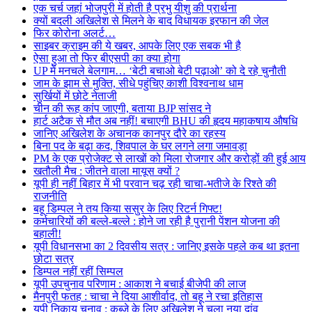
एक चर्च जहां भोजपुरी में होती है प्रभु यीशु की प्रार्थना
क्यों बदली अखिलेश से मिलने के बाद विधायक इरफान की जेल
फिर कोरोना अलर्ट…
साइबर क्राइम की ये खबर, आपके लिए एक सबक भी है
ऐसा हुआ तो फिर बीएसपी का क्या होगा
UP में मनचले बेलगाम… ‘बेटी बचाओ बेटी पढ़ाओ’ को दे रहे चुनौती
जाम के झाम से मुक्ति, सीधे पहुंचिए काशी विश्वनाथ धाम
सुर्खियों में छोटे नेताजी
चीन की रूह कांप जाएगी, बताया BJP सांसद ने
हार्ट अटैक से मौत अब नहीं! बचाएगी BHU की हृदय महाकषाय औषधि
जानिए अखिलेश के अचानक कानपुर दौरे का रहस्य
बिना पद के बढ़ा कद, शिवपाल के घर लगने लगा जमावड़ा
PM के एक प्रोजेक्ट से लाखों को मिला रोजगार और करोड़ों की हुई आय
खतौली मैच : जीतने वाला मायूस क्यों ?
यूपी ही नहीं बिहार में भी परवान चढ़ रही चाचा-भतीजे के रिश्ते की
राजनीति
बहू डिम्पल ने तय किया ससुर के लिए रिटर्न गिफ्ट!
कर्मचारियों की बल्ले-बल्ले : होने जा रही है पुरानी पेंशन योजना की
बहाली!
यूपी विधानसभा का 2 दिवसीय सत्र : जानिए इसके पहले कब था इतना
छोटा सत्र
डिम्पल नहीं रहीं सिम्पल
यूपी उपचुनाव परिणाम : आकाश ने बचाई बीजेपी की लाज
मैनपुरी फतह : चाचा ने दिया आशीर्वाद, तो बहू ने रचा इतिहास
यूपी निकाय चुनाव : कब्जे के लिए अखिलेश ने चला नया दांव