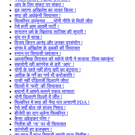
आप के लिए संकट पर संकट !
ढह जाएगा अखिलेश का यादव किला !
सपा की अर्धकुंभी सियासत !
मिल्कीपुर उपचुनाव …..योगी नीति से मिली जीत
ऐसे हारी आम आदमी पार्टी !
सनातन धर्म के खिलाफ साजिश की सुपारी !
दांव पर है साख !
विजय किरन आनंद और उनका दुरसंयोग !
संगम मे अखिलेश के डुबकी की सियासत
स्नान पर सियासी घमासान !
आध्यात्मिक विरासत को सहेजे योगी ने सजाया ‘दिव्य महाकुंभ’
सहयोगी रही कांग्रेस से डरी ‘आप’ !
योगी के रहते नहीं होगा यूपी का बंटवारा !
अतीक के गुर्गे का गुर्गा भी करोड़पति !
पासी नहीं पंडितजी दिलाएंगे जीत!
दिल्ली में ‘फ्री’ की सियासत !
बयानों में आमने-सामने राहुल-भागवत!
योगी दिलाएंगे दिल्ली में जीत !
मिल्कीपुर में सपा की नैया पार लगाएगी PDA !
ऐसे क्यों बोल रहे संजय निषाद !
बीजेपी का दाग धुलेगा मिल्कीपुर !
कैसा अंबेडकर प्रेम ?
नितीश की ‘ना’ पर भी सियासत
कांग्रेसी हुए बृजभूषण !
नए साल में साथ खिचड़ी खाएंगे लालू-नितीश !