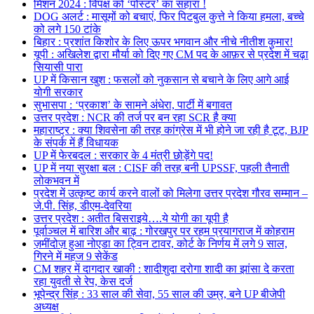
मिशन 2024 : विपक्ष को ‘पोस्टर’ का सहारा !
DOG अलर्ट : मासूमों को बचाएं, फिर पिटबुल कुत्ते ने किया हमला, बच्चे
को लगे 150 टांके
बिहार : प्रशांत किशोर के लिए ऊपर भगवान और नीचे नीतीश कुमार!
यूपी : अखिलेश द्वारा मौर्या को दिए गए CM पद के आफ़र से प्रदेश में चढ़ा
सियासी पारा
UP में किसान खुश : फसलों को नुकसान से बचाने के लिए आगे आई
योगी सरकार
सुभासपा : ‘प्रकाश’ के सामने अंधेरा, पार्टी में बगावत
उत्तर प्रदेश : NCR की तर्ज पर बन रहा SCR है क्या
महाराष्ट्र : क्या शिवसेना की तरह कांग्रेस में भी होने जा रही है टूट, BJP
के संपर्क में हैं विधायक
UP में फेरबदल : सरकार के 4 मंत्री छोड़ेंगे पद!
UP में नया सुरक्षा बल : CISF की तरह बनी UPSSF, पहली तैनाती
लोकभवन में
प्रदेश में उत्कृष्ट कार्य करने वालों को मिलेगा उत्तर प्रदेश गौरव सम्मान –
जे.पी. सिंह, डीएम-देवरिया
उत्तर प्रदेश : अतीत बिसराइये….ये योगी का यूपी है
पूर्वाञ्चल में बारिश और बाढ़ : गोरखपुर पर रहम प्रयागराज में कोहराम
ज़मींदोज़ हुआ नोएडा का ट्विन टावर, कोर्ट के निर्णय में लगे 9 साल,
गिरने में महज 9 सेकेंड
CM शहर में दागदार खाकी : शादीशुदा दरोगा शादी का झांसा दे करता
रहा युवती से रेप, केस दर्ज
भूपेन्द्र सिंह : 33 साल की सेवा, 55 साल की उम्र, बने UP बीजेपी
अध्यक्ष