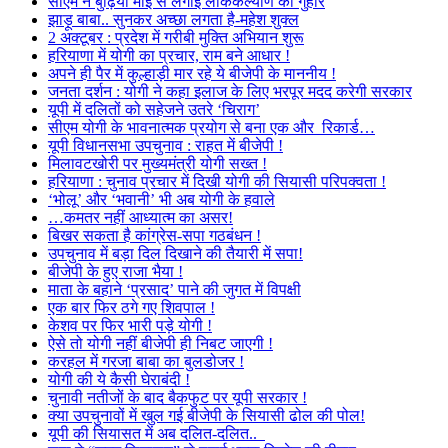
सीएम ने बुढ़िया माई से लगाई लोककल्याण की गुहार
झाड़ू बाबा.. सुनकर अच्छा लगता है-महेश शुक्ल
2 अक्टूबर : प्रदेश में गरीबी मुक्ति अभियान शुरू
हरियाणा में योगी का प्रचार, राम बने आधार !
अपने ही पैर में कुल्हाड़ी मार रहे ये बीजेपी के माननीय !
जनता दर्शन : योगी ने कहा इलाज के लिए भरपूर मदद करेगी सरकार
यूपी में दलितों को सहेजने उतरे ‘चिराग’
सीएम योगी के भावनात्मक प्रयोग से बना एक और रिकार्ड…
यूपी विधानसभा उपचुनाव : राहत में बीजेपी !
मिलावटखोरी पर मुख्यमंत्री योगी सख्त !
हरियाणा : चुनाव प्रचार में दिखी योगी की सियासी परिपक्वता !
‘भोलू’ और ‘भवानी’ भी अब योगी के हवाले
…कमतर नहीं आध्यात्म का असर!
बिखर सकता है कांग्रेस-सपा गठबंधन !
उपचुनाव में बड़ा दिल दिखाने की तैयारी में सपा!
बीजेपी के हुए राजा भैया !
माता के बहाने ‘प्रसाद’ पाने की जुगत में विपक्षी
एक बार फिर ठगे गए शिवपाल !
केशव पर फिर भारी पड़े योगी !
ऐसे तो योगी नहीं बीजेपी ही निबट जाएगी !
करहल में गरजा बाबा का बुलडोजर !
योगी की ये कैसी घेराबंदी !
चुनावी नतीजों के बाद बैकफुट पर यूपी सरकार !
क्या उपचुनावों में खुल गई बीजेपी के सियासी ढोल की पोल!
यूपी की सियासत में अब दलित-दलित..