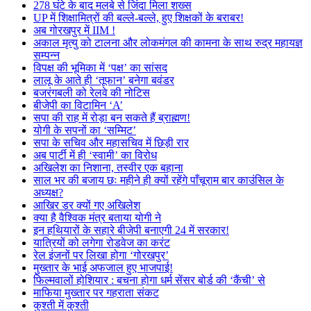
278 घंटे के बाद मलबे से जिंदा मिला शख्स
UP में शिक्षामित्रों की बल्ले-बल्ले, हुए शिक्षकों के बराबर!
अब गोरखपुर में IIM !
अकाल मृत्यु को टालना और लोकमंगल की कामना के साथ रुद्र महायज्ञ
सम्पन्न
विपक्ष की भूमिका में ‘पक्ष’ का सांसद
लालू के आते ही ‘तूफान’ बनेगा बवंडर
बजरंगबली को रेलवे की नोटिस
बीजेपी का विटामिन ‘A’
सपा की राह में रोड़ा बन सकते हैं ब्राह्मण!
योगी के सपनों का ‘सम्मिट’
सपा के सचिव और महासचिव में छिड़ी रार
अब पार्टी में ही ‘स्वामी’ का विरोध
अखिलेश का निशाना, तस्वीर एक बहाना
साल भर की बजाय छः महीने ही क्यों रहेंगे पाँचूराम बार काउंसिल के
अध्यक्ष?
आखिर डर क्यों गए अखिलेश
क्या है वैश्विक मंत्र बताया योगी ने
इन हथियारों के सहारे बीजेपी बनाएगी 24 में सरकार!
यात्रियों को लगेगा रोडवेज का करंट
रेल इंजनों पर लिखा होगा ‘गोरखपुर’
मुख्तार के भाई अफजाल हुए भाजपाई!
फिल्मवालों होशियार : बचना होगा धर्म सेंसर बोर्ड की ‘कैंची’ से
माफिया मुख्तार पर गहराता संकट
कुश्ती में कुश्ती