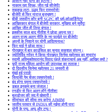
आसान नहीं योगी को हटाना !
नाकाम रहा विपक्ष, जीत गई सीजेपी!
सबकुछ लुटा, उद्धव फिर रामभरोसे!
बीजेपी से फिर नाराज बृजभूषण !
बीबी जसवीन कौर बनी SGPC की धर्म-कोआर्डिनेटर
आखिरकार बंगाल में बीजेपी सरकार, मुखिया बने सुर्वेंदु!
आखिर जीत ही लिया बंगाल !
इक्कीस साल बाद नीतीश ने छोड़ा अपना घर !
अलग राज्य अलग नीति के नए फार्मूले पर बीजेपी!
अपनों के निशाने पर योगी आदित्यनाथ?
फिर भाई ने छोड़ा साथ !
गोरखपुर में बार काउंसिल का चुनाव सकुशल संपन्न।
ज्योतिर्विद नरेंद्र ने किया गोरखपुर सिनेमा महोत्सव का शुभारंभ
स्वामी अविमुक्तेश्वरानंद विवाद पहले शंकराचार्य अब नहीं, आखिर क्यों ?
यूपी राज्य महिला आयोग की उपाध्यक्ष का तलाक !
दो दिवसीय सिनेमा महोत्सव 21 जनवरी से
मुंबई हुई पराई!
सियासी गेम चेंजर एक्सप्रेसवे !
बंद होगा यमुना एक्सप्रेसवे !
डबल इनकम बना जंजाल !
एनडीए से फिर अलग होंगे नीतीश!
बुलडोजर की जद में खेसारी !
सीमांचल की सीमा तय करेगा AIMIM
जातीय पतवार से INDIA की नईया होगी पार!
योगी के पप्पू, अप्पू और टप्पू !