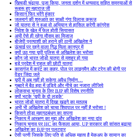
खिचड़ी चढ़ाया, पूजा किया, जनता दर्शन में धन्यवाद सहित समस्याओं से
रूबरू हुए महाराज जी
किसान फिर भरेंगे हुंकार
जलमार्ग की शुरुआत का साक्षी गंगा विलास क्रूज
जो यात्रा से न हुआ वो अभियान से हासिल करेगी कांग्रेस
निवेश के खेल में फेल होती सियासत
अभी ऐसे ही रहेगा मौसम का मिजाज
बीजेपी प्रत्याशी को हराने की ठानी अखिलेश ने
ऊंचाई पर रहने वाला गिद्ध मिला कानपुर में
क्यों उठ गया यूपी पुलिस से अखिलेश का भरोसा
कौन जो भारत जोड़ो यात्रा से मशहूर हो गया
बड़े प्रदेश में राहुल की छोटी यात्रा
कासगंज में करंट का कहर, पोल पर लाइनमैन और ट्रेन की बोगी पर
वेंडर जिंदा जले
यूपी में अब नहीं हो सकेगा अवैध निर्माण…
गुब्बारे में बैठ हवा में उड़िये और नीचे का नजारा लीजिये
लोकसभा चुनाव के लिए BJP की विशेष रणनीति
क्यों भटके ‘यूपी के दो लड़के’
भारत जोड़ो यात्रा में दिखा खडगे का मतलब
अभी भी अखिलेश को चाचा शिवपाल पर नहीं है भरोसा !
किसने तोड़ा महागठबंधन का सपना
निकाय में आरक्षण का मुद्दा और अखिलेश का नया दांव
निकाय चुनाव पर HC का फैसला आया, UP सरकार की सांसत बढ़ाया
अखिलेश का BJP पर पलटवार
ऐसी पत्नी जिसके लिए पति से अधिक महत्व है मेकअप के सामान का