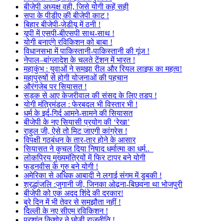
बीजेपी अध्यक्ष वही, जिसे योगी कहें सही
सपा के पीडीए की बीजेपी काट !
बिहार बीजेपी-जेडीयू में ठनी !
यूपी में एसपी-बीएसपी साथ-साथ !
योगी बनाएंगे रविकिशन को बाबा !
विधानसभा में पाकिस्तानी-पाकिस्तानी की गूंज !
नेपाल–बांग्लादेश के चलते टेंशन में भारत !
महाकुंभ : युवाओं ने समझा रील और रियल लाइफ का महत्व!
महापुरुषों से होगी योजनाओं की पहचान
औरंगजेब पर सियासत !
सड़क से आए केजरीवाल की संसद के लिए तडप !
योगी मंत्रिमंडल : फेरबदल भी विस्तार भी !
धर्म के इर्द-गिर्द आमने-सामने की सियासत
बीजेपी के नए सियासी प्रयोग की ‘रेखा’
राहुल जी, ऐसे तो मिट जाएगी कांग्रेस !
विपक्षी गठबंधन के तार-तार होने के आसार
सियासत ने कुचल दिया निषाद धर्मात्मा का धर्म..
लोकप्रिय मुख्यमंत्रियों में फिर टापर बने योगी
फड़नवीस के गुरु बने योगी !
अमेरिका से अधिक आबादी ने लगाई संगम में डुबकी !
श्रद्धांजलि :जुगानी जी, जिनका ओढ़ना-बिछवना था भोजपुरी
बीजेपी को एक अदद शिंदे की दरकार!
बुरे दिन में भी तेवर से समझौता नहीं !
दिल्ली के नए सीएम रविकिशन !
प्रशांत किशोर ने छोड़ी राजनीति !