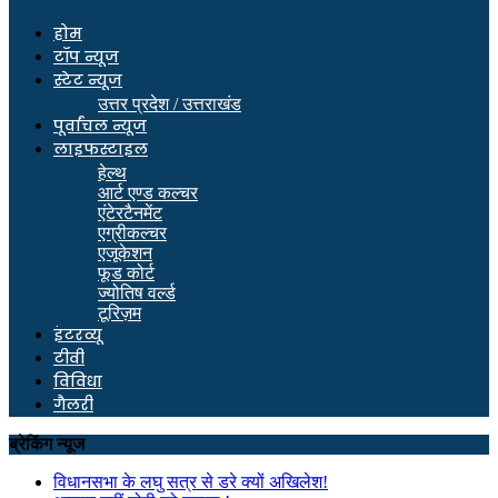
होम
टॉप न्यूज
स्टेट न्यूज
उत्तर प्रदेश / उत्तराखंड
पूर्वांचल न्यूज
लाइफस्टाइल
हेल्थ
आर्ट एण्ड कल्चर
एंटेरटैनमेंट
एग्रीकल्चर
एजूकेशन
फूड कोर्ट
ज्योतिष वर्ल्ड
टूरिज़म
इंटरव्यू
टीवी
विविधा
गैलरी
ब्रेकिंग न्यूज
विधानसभा के लघु सत्र से डरे क्यों अखिलेश!