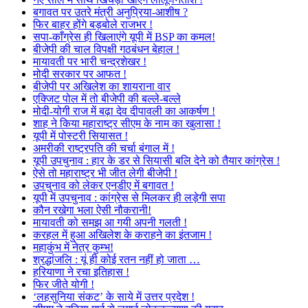
बगावत पर उतरे मंत्री अनुप्रिया-आशीष ?
फिर बाहर होंगे बड़बोले राजभर !
सपा-काँग्रेस ही खिलाएंगे यूपी में BSP का कमल!
बीजेपी की चाल विपक्षी गठबंधन बेहाल !
मायावती पर भारी चन्द्रशेखर !
मोदी सरकार पर आफत !
बीजेपी पर अखिलेश का शायराना वार
एक्जिट पोल में तो बीजेपी की बल्ले-बल्ले
मोदी-योगी राज में बढ़ा देव दीपावली का आकर्षण !
शाह ने किया महाराष्ट्र सीएम के नाम का खुलासा !
यूपी में पोस्टरी सियासत !
अमरीकी राष्ट्रपति की चर्चा बंगाल में !
यूपी उपचुनाव : हार के डर से सियासी बलि देने को तैयार कांग्रेस !
ऐसे तो महाराष्ट्र भी जीत लेगी बीजेपी !
उपचुनाव को लेकर एनडीए में बगावत !
यूपी में उपचुनाव : कांग्रेस से मिलकर ही लड़ेगी सपा
कौन रखेगा भला ऐसी नौकरानी!
मायावती को समझ आ गयी अपनी गलती !
करहल में हुआ अखिलेश के कराहने का इंतजाम !
महाकुंभ में नेत्र कुम्भ!
श्रद्धांजलि : यूं ही कोई रतन नहीं हो जाता …
हरियाणा ने रचा इतिहास !
फिर जीते योगी !
‘लहसुनिया संकट’ के साये में उत्तर प्रदेश !