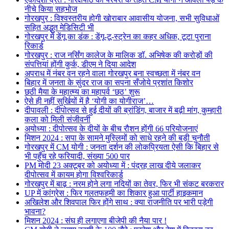
नीचे किया सहभोज
गोरखपुर : विश्वस्तरीय होगी खोराबार आवासीय योजना, सभी सुविधाओं
सहित अद्भुत मेडिसिटी भी
गोरखपुर में डेंगू का डंक : डेंगू-टू-स्ट्रेन का कहर अधिक, टूटा पुराना
रिकार्ड
गोरखपुर : राज नर्सिंग कालेज के मालिक डॉ. अभिषेक की करोड़ों की
संपत्तियां होंगी कुर्क, डीएम ने दिया आदेश
अपराध में नंबर वन रहने वाला गोरखपुर बना स्वच्छता में नंबर वन
बिहार में जनता के सुंदर राज का सपना सँजोये प्रशांत किशोर
छठी मैया के महात्म्य का महापर्व ‘छठ’ शुरू
ऐसे ही नहीं सुर्खियों में है ‘योगी का योगीराज’…
दीपावली : दीपोत्सव से हुई दीयों की ब्रांडिंग, बाजार में बढ़ी मांग, कुम्हारी
कला को मिली संजीवनी
अयोध्या : दीपोत्सव के दीयों के बीच रौशन होंगी 66 परियोजनाएं
मिशन 2024 : सपा के सामने मुस्लिमों को साधे रहने की बड़ी चुनौती
गोरखपुर में CM योगी : जनता दर्शन की लोकप्रियता ऐसी कि बिहार से
भी पहुँच रहे फरियादी, संख्या 500 पार
PM मोदी 23 अक्टूबर को अयोध्या में : पंद्रह लाख दीये जलाकर
दीपोत्सव में कायम होगा विश्वरिकार्ड
गोरखपुर में बाढ़ : नरम होने लगा नदियों का तेवर, फिर भी संकट बरकरार
UP में कांग्रेस : फिर गलतफहमी का शिकार हुआ पार्टी हाइकमान
अखिलेश और शिवपाल फिर होंगे साथ : क्या राजनीति पर भारी पड़ेगी
भावना?
मिशन 2024 : संघ ही लगाएगा बीजेपी की नैया पार !