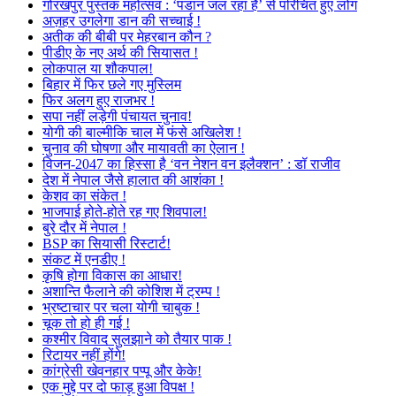
गोरखपुर पुस्तक महोत्सव : ‘पंडान जल रहा है’ से परिचित हुए लोग
अज़हर उगलेगा डान की सच्चाई !
अतीक की बीबी पर मेहरबान कौन ?
पीडीए के नए अर्थ की सियासत !
लोकपाल या शौकपाल!
बिहार में फिर छले गए मुस्लिम
फिर अलग हुए राजभर !
सपा नहीं लड़ेगी पंचायत चुनाव!
योगी की बाल्मीकि चाल में फंसे अखिलेश !
चुनाव की घोषणा और मायावती का ऐलान !
विजन-2047 का हिस्सा है ‘वन नेशन वन इलैक्शन’ : डॉ राजीव
देश में नेपाल जैसे हालात की आशंका !
केशव का संकेत !
भाजपाई होते-होते रह गए शिवपाल!
बुरे दौर में नेपाल !
BSP का सियासी रिस्टार्ट!
संकट में एनडीए !
कृषि होगा विकास का आधार!
अशान्ति फैलाने की कोशिश में ट्रम्प !
भ्रष्टाचार पर चला योगी चाबुक !
चूक तो हो ही गई !
कश्मीर विवाद सुलझाने को तैयार पाक !
रिटायर नहीं होंगे!
कांग्रेसी खेवनहार पप्पू और केके!
एक मुद्दे पर दो फाड़ हुआ विपक्ष !