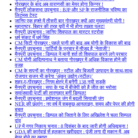
गोरखपुर के बाद अब वाराणसी का मेयर होगा किन्नर !
मैनपुरी लोकसभा उपचुनाव : BJP और SP के राजनीतिक भविष्य का
लिटमस टेस्ट
जानिए एक हफ्ते में तीसरी बार गोरखपुर क्यों आए मुख्यमंत्री योगी !
महाराष्ट्र, बिहार की तरह यूपी में भी होगा तख़्ता पलट!
मैनपुरी उपचुनाव : जानिए शिवपाल का मास्टर स्ट्रोक
धर्म संकट में धर्म सिंह
CM सिटी गोरखपुर : पहले पानी की बाढ़ अब योगी के विकास की बाढ़
मैनपुरी उपचुनाव : पार्टियों के प्रचार में मौजूद है ‘नेताजी’!
मैनपुरी उपचुनाव : डिम्पल ने मानी शर्त तो शिवपाल करने लगे प्रचार
CM योगी आदित्यनाथ ने बताया गोरखपुर में अधिक विकास होने की
वजह
CM के सपनों का गोरखपुर : स्टील और बिजली उत्पादन के साथ-साथ
रोजगार सृजन भी करेगा ‘अंकुर उद्योग (स्टील)’
शहर-ए-गोरखपुर : निगम क्षेत्र में बनेंगी 138 नयी सड़कें
मैनपुरी उपचुनाव : सपा के गढ़ में बीजेपी को है जीत का भरोसा
समाजवादी पार्टी की तारणहार बनीं डिम्पल!
मैनपुरी उपचुनाव : इमोशनल जंग में बदली सियासी जंग
NER की छलांग : नए वर्ष में सबकुछ आनलाइन, समय और पेपर की होगी
बचत
मैनपुरी उपचुनाव : डिम्पल को जिताने के लिए अखिलेश ने चला सिम्पल
दांव
UP में नगर निकाय चुनाव : 8 दिसंबर के बाद जारी होगी अधिसूचना !
GDA की कार्रवाई से हलकान खरीददार : पूंजी लगा दी मकान में, अब
बेघर होने का खतरा