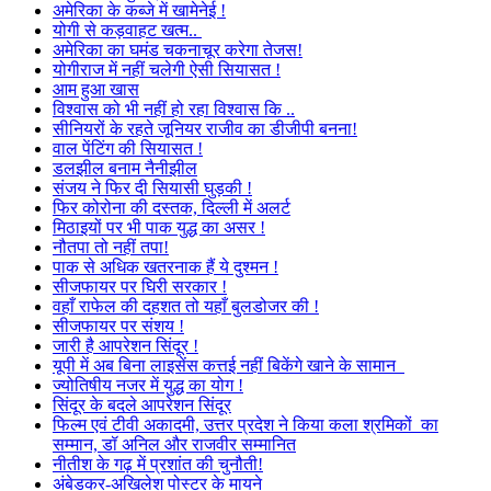
अमेरिका के कब्जे में खामेनेई !
योगी से कड़वाहट खत्म..
अमेरिका का घमंड चकनाचूर करेगा तेजस!
योगीराज में नहीं चलेगी ऐसी सियासत !
आम हुआ खास
विश्वास को भी नहीं हो रहा विश्वास कि ..
सीनियरों के रहते जूनियर राजीव का डीजीपी बनना!
वाल पेंटिंग की सियासत !
डलझील बनाम नैनीझील
संजय ने फिर दी सियासी घुड़की !
फिर कोरोना की दस्तक, दिल्ली में अलर्ट
मिठाइयों पर भी पाक युद्ध का असर !
नौतपा तो नहीं तपा!
पाक से अधिक खतरनाक हैं ये दुश्मन !
सीजफायर पर घिरी सरकार !
वहाँ राफेल की दहशत तो यहाँ बुलडोजर की !
सीजफायर पर संशय !
जारी है आपरेशन सिंदूर !
यूपी में अब बिना लाइसेंस कत्तई नहीं बिकेंगे खाने के सामान
ज्योतिषीय नजर में युद्ध का योग !
सिंदूर के बदले आपरेशन सिंदूर
फिल्म एवं टीवी अकादमी, उत्तर प्रदेश ने किया कला श्रमिकों का
सम्मान, डॉ अनिल और राजवीर सम्मानित
नीतीश के गढ़ में प्रशांत की चुनौती!
अंबेडकर-अखिलेश पोस्टर के मायने