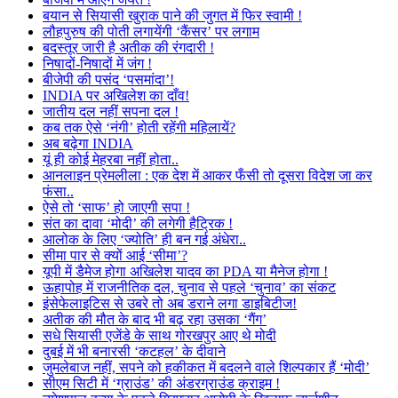
बयान से सियासी खुराक पाने की जुगत में फिर स्वामी !
लौहपुरुष की पोती लगायेंगी ‘कैंसर’ पर लगाम
बदस्तूर जारी है अतीक की रंगदारी !
निषादों-निषादों में जंग !
बीजेपी की पसंद ‘पसमांदा’!
INDIA पर अखिलेश का दाँव!
जातीय दल नहीं सपना दल !
कब तक ऐसे ‘नंगी’ होती रहेंगी महिलायें?
अब बढ़ेगा INDIA
यूं ही कोई मेहरबा नहीं होता..
आनलाइन प्रेमलीला : एक देश में आकर फँसी तो दूसरा विदेश जा कर
फंसा..
ऐसे तो ‘साफ’ हो जाएगी सपा !
संत का दावा ‘मोदी’ की लगेगी हैट्रिक !
आलोक के लिए ‘ज्योति’ ही बन गई अंधेरा..
सीमा पार से क्यों आई ‘सीमा’?
यूपी में डैमेज होगा अखिलेश यादव का PDA या मैनेज होगा !
ऊहापोह में राजनीतिक दल, चुनाव से पहले ‘चुनाव’ का संकट
इंसेफेलाइटिस से उबरे तो अब डराने लगा डाइबिटीज!
अतीक की मौत के बाद भी बढ़ रहा उसका ‘गैंग’
सधे सियासी एजेंडे के साथ गोरखपुर आए थे मोदी
दुबई में भी बनारसी ‘कटहल’ के दीवाने
जुमलेबाज नहीं, सपने को हकीकत में बदलने वाले शिल्पकार हैं ‘मोदी’
सीएम सिटी में ‘ग्राउंड’ की अंडरग्राउंड क्राइम !