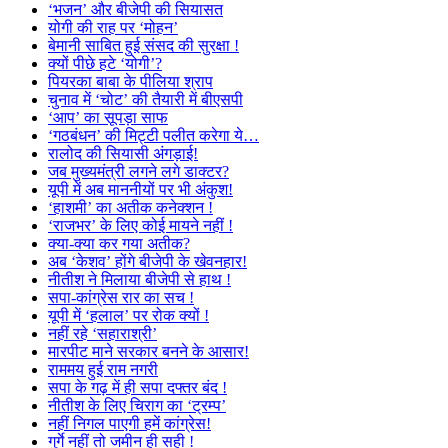
‘भजन’ और बीजेपी की सियासत
योगी की राह पर ‘मोहन’
बेमानी साबित हुई संसद की सुरक्षा !
क्यों पीछे हटे ‘योगी’?
पियरका बाबा के पीलिया श्राप
चुनाव में ‘चोट’ की तैयारी में बीएसपी
‘आप’ का सूपड़ा साफ
‘गठबंधन’ की मिट्टी पलीत करेगा ये…
रालोद की सियासी अंगड़ाई!
जब मुख्यमंत्री लगने लगे डाक्टर?
यूपी में अब माननीयों पर भी अंकुश!
‘हाशमी’ का अतीक कनेक्शन !
‘राजभर’ के लिए कोई मायने नहीं !
क्या-क्या कर गया अतीक?
अब ‘केशव’ होंगे बीजेपी के खेवनहार!
नीतीश ने मिलाया बीजेपी से हाथ !
सपा-कांग्रेस रार का सच !
यूपी में ‘हलाल’ पर रोक क्यों !
नहीं रहे ‘सहाराश्री’
मारपीट माने सरकार बनने के आसार!
राममय हुई राम नगरी
सपा के गढ़ में ही सपा दफ्तर बंद !
नीतीश के लिए चिराग का ‘ट्रम्प’
नहीं निगल पाएगी हमें कांग्रेस!
गुर्गे नहीं तो जमीन ही सही !