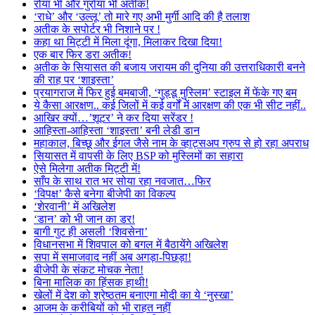
रोया भी और गुर्राया भी अतीक!
‘राधे’ और ‘उल्लू’ तो मारे गए अभी मुर्गी आदि की है तलाश
अतीक के सपोर्टर भी निशाने पर !
कहा था मिट्टी में मिला दूंगा, मिलाकर दिखा दिया!
एक बार फिर डरा अतीक!
अतीक के सियासत की बजाय जरायम की दुनिया की उत्तराधिकारी बनने
की राह पर ‘शाइस्ता’
प्रयागराज में फिर हुई बमबाजी, ‘गुड्डू मुस्लिम’ स्टाइल में फेंके गए बम
ये कैसा आरक्षण.. कई जिलों में कई वर्गों में आरक्षण की एक भी सीट नहीं..
आखिर क्यों…’शूटर’ ने कर दिया सरेंडर !
आहिस्ता-आहिस्ता ‘शाइस्ता’ बनी लेडी डान
महाकाल, बिच्छू और ईगल जैसे नाम के व्हाट्सअप ग्रुप से हो रहा अपराध
सियासत में वापसी के लिए BSP को मुस्लिमों का सहारा
ऐसे मिलेगा अतीक मिट्टी में!
साँप के साथ रात भर सोया रहा नवजात…फिर
‘विपक्ष’ कैसे बनेगा बीजेपी का विकल्प
‘शेरवानी’ में अखिलेश
‘डान’ को भी जान का डर!
बागी गुट ही असली ‘शिवसेना’
विधानसभा में शिवपाल को बगल में बैठायेंगे अखिलेश
सपा में समाजवाद नहीं अब अगड़ा-पिछड़ा!
बीजेपी के संकट मोचक नेता!
बिना मालिक का हिंसक हाथी!
खेलों में देश को श्रेष्ठतम बनाएगा मोदी का ये ‘नुस्खा’
आजम के करीबियों को भी राहत नहीं