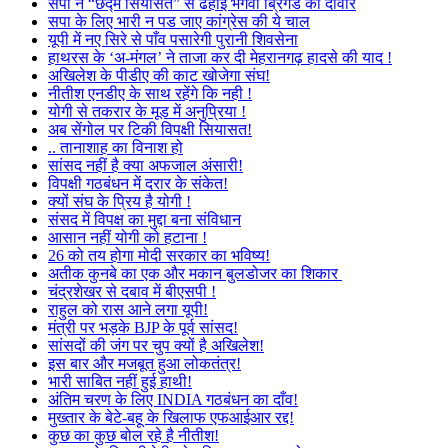
सपा ने “छद्म सियासत” से ढहाई भगवा ब्रिगेड की दीवार
सपा के लिए भारी न पड जाए कांग्रेस की ये चाल
यूपी में नए सिरे से पाँव पसारेगी पुरानी शिवसेना
हाथरस के ‘अ-मंगल’ ने ताजा कर दी मेहरानगढ़ हादसे की याद !
अखिलेश के पीडीए की काट खोजेगा संघ!
नीतीश एनडीए के साथ रहेंगे कि नही !
योगी से तकरार के मूड में अनुप्रिया !
अब सेंगोल पर टिकी विपक्षी सियासत!
.. तानाशाह का विनाश हो
सांसद नहीं है क्या अफजाल अंसारी!
विपक्षी गठबंधन में दरार के संकेत!
क्यों संघ के प्रिय है योगी !
संसद में विपक्ष का मुद्दा बना संविधान
आसान नहीं योगी को हटाना !
26 को तय होगा मोदी सरकार का भविष्य!
अतीक कुनबे का एक और मकान बुलडोजर का शिकार
चंद्रशेखर से दबाव में बीएसपी !
राहुल को रास आने लगा यूपी!
मंत्री पर भड़के BJP के पूर्व सांसद!
सांसदों की जंग पर चुप क्यों है अखिलेश!
इस बार और मजबूत हुआ लोकतंत्र!
भारी साबित नहीं हुई हाथी!
अंतिम चरण के लिए INDIA गठबंधन का दाँव!
मुख्तार के बेटे-बहू के खिलाफ एफआईआर रद्द!
कुछ का कुछ बोल रहे है नीतीश!