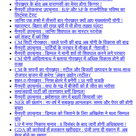
गोरखपुर के बाद अब वाराणसी का मेयर होगा किन्नर !
मैनपुरी लोकसभा उपचुनाव : BJP और SP के राजनीतिक भविष्य का
लिटमस टेस्ट
जानिए एक हफ्ते में तीसरी बार गोरखपुर क्यों आए मुख्यमंत्री योगी !
महाराष्ट्र, बिहार की तरह यूपी में भी होगा तख़्ता पलट!
मैनपुरी उपचुनाव : जानिए शिवपाल का मास्टर स्ट्रोक
धर्म संकट में धर्म सिंह
CM सिटी गोरखपुर : पहले पानी की बाढ़ अब योगी के विकास की बाढ़
मैनपुरी उपचुनाव : पार्टियों के प्रचार में मौजूद है ‘नेताजी’!
मैनपुरी उपचुनाव : डिम्पल ने मानी शर्त तो शिवपाल करने लगे प्रचार
CM योगी आदित्यनाथ ने बताया गोरखपुर में अधिक विकास होने की
वजह
CM के सपनों का गोरखपुर : स्टील और बिजली उत्पादन के साथ-साथ
रोजगार सृजन भी करेगा ‘अंकुर उद्योग (स्टील)’
शहर-ए-गोरखपुर : निगम क्षेत्र में बनेंगी 138 नयी सड़कें
मैनपुरी उपचुनाव : सपा के गढ़ में बीजेपी को है जीत का भरोसा
समाजवादी पार्टी की तारणहार बनीं डिम्पल!
मैनपुरी उपचुनाव : इमोशनल जंग में बदली सियासी जंग
NER की छलांग : नए वर्ष में सबकुछ आनलाइन, समय और पेपर की होगी
बचत
मैनपुरी उपचुनाव : डिम्पल को जिताने के लिए अखिलेश ने चला सिम्पल
दांव
UP में नगर निकाय चुनाव : 8 दिसंबर के बाद जारी होगी अधिसूचना !
GDA की कार्रवाई से हलकान खरीददार : पूंजी लगा दी मकान में, अब
बेघर होने का खतरा