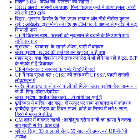
मिशन 2024 : विपक्ष को ‘पोस्टर’ का सहारा !
DOG अलर्ट : मासूमों को बचाएं, फिर पिटबुल कुत्ते ने किया हमला, बच्चे
को लगे 150 टांके
बिहार : प्रशांत किशोर के लिए ऊपर भगवान और नीचे नीतीश कुमार!
यूपी : अखिलेश द्वारा मौर्या को दिए गए CM पद के आफ़र से प्रदेश में चढ़ा
सियासी पारा
UP में किसान खुश : फसलों को नुकसान से बचाने के लिए आगे आई
योगी सरकार
सुभासपा : ‘प्रकाश’ के सामने अंधेरा, पार्टी में बगावत
उत्तर प्रदेश : NCR की तर्ज पर बन रहा SCR है क्या
महाराष्ट्र : क्या शिवसेना की तरह कांग्रेस में भी होने जा रही है टूट, BJP
के संपर्क में हैं विधायक
UP में फेरबदल : सरकार के 4 मंत्री छोड़ेंगे पद!
UP में नया सुरक्षा बल : CISF की तरह बनी UPSSF, पहली तैनाती
लोकभवन में
प्रदेश में उत्कृष्ट कार्य करने वालों को मिलेगा उत्तर प्रदेश गौरव सम्मान –
जे.पी. सिंह, डीएम-देवरिया
उत्तर प्रदेश : अतीत बिसराइये….ये योगी का यूपी है
पूर्वाञ्चल में बारिश और बाढ़ : गोरखपुर पर रहम प्रयागराज में कोहराम
ज़मींदोज़ हुआ नोएडा का ट्विन टावर, कोर्ट के निर्णय में लगे 9 साल,
गिरने में महज 9 सेकेंड
CM शहर में दागदार खाकी : शादीशुदा दरोगा शादी का झांसा दे करता
रहा युवती से रेप, केस दर्ज
भूपेन्द्र सिंह : 33 साल की सेवा, 55 साल की उम्र, बने UP बीजेपी
अध्यक्ष