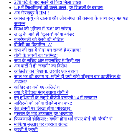
278 घंटे के बाद मलबे से जिंदा मिला शख्स
UP में शिक्षामित्रों की बल्ले-बल्ले, हुए शिक्षकों के बराबर!
अब गोरखपुर में IIM !
अकाल मृत्यु को टालना और लोकमंगल की कामना के साथ रुद्र महायज्ञ
सम्पन्न
विपक्ष की भूमिका में ‘पक्ष’ का सांसद
लालू के आते ही ‘तूफान’ बनेगा बवंडर
बजरंगबली को रेलवे की नोटिस
बीजेपी का विटामिन ‘A’
सपा की राह में रोड़ा बन सकते हैं ब्राह्मण!
योगी के सपनों का ‘सम्मिट’
सपा के सचिव और महासचिव में छिड़ी रार
अब पार्टी में ही ‘स्वामी’ का विरोध
अखिलेश का निशाना, तस्वीर एक बहाना
साल भर की बजाय छः महीने ही क्यों रहेंगे पाँचूराम बार काउंसिल के
अध्यक्ष?
आखिर डर क्यों गए अखिलेश
क्या है वैश्विक मंत्र बताया योगी ने
इन हथियारों के सहारे बीजेपी बनाएगी 24 में सरकार!
यात्रियों को लगेगा रोडवेज का करंट
रेल इंजनों पर लिखा होगा ‘गोरखपुर’
मुख्तार के भाई अफजाल हुए भाजपाई!
फिल्मवालों होशियार : बचना होगा धर्म सेंसर बोर्ड की ‘कैंची’ से
माफिया मुख्तार पर गहराता संकट
कुश्ती में कुश्ती