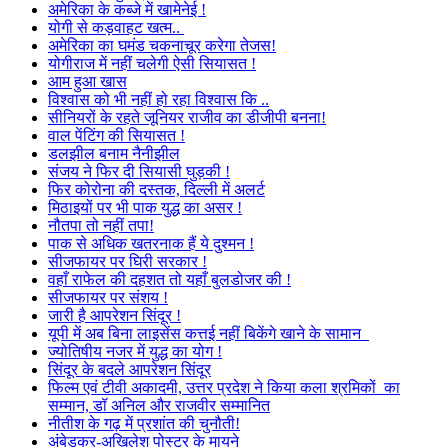
अमेरिका के कब्जे में खामेनेई !
योगी से कड़वाहट खत्म..
अमेरिका का घमंड चकनाचूर करेगा तेजस!
योगीराज में नहीं चलेगी ऐसी सियासत !
आम हुआ खास
विश्वास को भी नहीं हो रहा विश्वास कि ..
सीनियरों के रहते जूनियर राजीव का डीजीपी बनना!
वाल पेंटिंग की सियासत !
डलझील बनाम नैनीझील
संजय ने फिर दी सियासी घुड़की !
फिर कोरोना की दस्तक, दिल्ली में अलर्ट
मिठाइयों पर भी पाक युद्ध का असर !
नौतपा तो नहीं तपा!
पाक से अधिक खतरनाक हैं ये दुश्मन !
सीजफायर पर घिरी सरकार !
वहाँ राफेल की दहशत तो यहाँ बुलडोजर की !
सीजफायर पर संशय !
जारी है आपरेशन सिंदूर !
यूपी में अब बिना लाइसेंस कत्तई नहीं बिकेंगे खाने के सामान
ज्योतिषीय नजर में युद्ध का योग !
सिंदूर के बदले आपरेशन सिंदूर
फिल्म एवं टीवी अकादमी, उत्तर प्रदेश ने किया कला श्रमिकों का
सम्मान, डॉ अनिल और राजवीर सम्मानित
नीतीश के गढ़ में प्रशांत की चुनौती!
अंबेडकर-अखिलेश पोस्टर के मायने