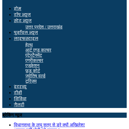
होम
टॉप न्यूज
स्टेट न्यूज
उत्तर प्रदेश / उत्तराखंड
पूर्वांचल न्यूज
लाइफस्टाइल
हेल्थ
आर्ट एण्ड कल्चर
एंटेरटैनमेंट
एग्रीकल्चर
एजूकेशन
फूड कोर्ट
ज्योतिष वर्ल्ड
टूरिज़म
इंटरव्यू
टीवी
विविधा
गैलरी
ब्रेकिंग न्यूज
विधानसभा के लघु सत्र से डरे क्यों अखिलेश!