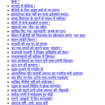
कैसे ?
सन्नाटे में चकिया !
बीजेपी के लिए अछूत क्यों हो गए वरुण!
इलेक्टोरल बांड नहीं बन पाया इलेक्शन ब्रांड!
चाचा शिवपाल के यूटर्न से संकट में भतीजा!
बोली से फंसे बड़बोले राजभर !
खत्म हो गया ‘सैम’ का खौफ
आखिर मिट गया ‘खानदानी’ कुनबे का दाग!
बिहार में बीजेपी की सियासत का खेवनहार बनेगा ‘भूरा बाल’
चलन तोड़ेंगे चिराग !
पल्लवी की राह पर डॉ संजय
डर गया दूसरों को डराने वाला ‘मुख्तार’!
फाइनली पल्लवी ने दिखाए अखिलेश को तेवर!
प्रवचनकर्ता की भूमिका में डिम्पल!
सपा कार्यकर्ता का ऐलान बुरी तरह हारेंगी डिम्पल!
400 पार की सरकार !
उद्धव ठाकरे भी एनडीए में!
आध्यात्मिक और मायावी आस्था का प्रतीक बनी अयोध्या
एक सीट पर पेंच, टूटेगा सपा-रालोद गठबंधन!
आखिर नीतीश नहीं बने संयोजक !
उद्धव के चलते मिलिंद ने छोड़ा कांग्रेस!
बाबा को चढ़ने लगी लोक आस्था की ‘खिचड़ी’
मर्यादा नगरी में मर्यादामय हुए मोदी
पुराने ‘अखाड़े’ में फिर ब्रजभूषण
अपराध नहीं ‘अर्थ’ वाला यूपी