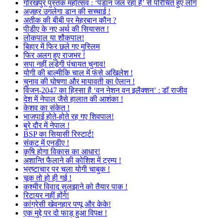
गोरखपुर पुस्तक महोत्सव : ‘पंडान जल रहा है’ से परिचित हुए लोग
अज़हर उगलेगा डान की सच्चाई !
अतीक की बीबी पर मेहरबान कौन ?
पीडीए के नए अर्थ की सियासत !
लोकपाल या शौकपाल!
बिहार में फिर छले गए मुस्लिम
फिर अलग हुए राजभर !
सपा नहीं लड़ेगी पंचायत चुनाव!
योगी की बाल्मीकि चाल में फंसे अखिलेश !
चुनाव की घोषणा और मायावती का ऐलान !
विजन-2047 का हिस्सा है ‘वन नेशन वन इलैक्शन’ : डॉ राजीव
देश में नेपाल जैसे हालात की आशंका !
केशव का संकेत !
भाजपाई होते-होते रह गए शिवपाल!
बुरे दौर में नेपाल !
BSP का सियासी रिस्टार्ट!
संकट में एनडीए !
कृषि होगा विकास का आधार!
अशान्ति फैलाने की कोशिश में ट्रम्प !
भ्रष्टाचार पर चला योगी चाबुक !
चूक तो हो ही गई !
कश्मीर विवाद सुलझाने को तैयार पाक !
रिटायर नहीं होंगे!
कांग्रेसी खेवनहार पप्पू और केके!
एक मुद्दे पर दो फाड़ हुआ विपक्ष !