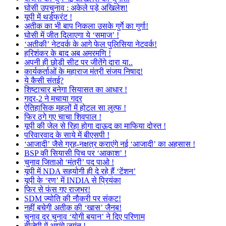
घोसी उपचुनाव : अकेले पड़े अखिलेश!
यूपी में थर्डफ्रंट !
अतीक का भी बाप निकला उसके गुर्गे का गुर्गा!
घोसी में जीत दिलाएगा ये ‘समाज’ !
‘अतीकी’ नेटवर्क के आगे फेल पुलिसिया नेटवर्क!
हरिशंकर के बाद अब अमरमणि !
अपनी ही छोड़ी सीट पर जीतेंगे दारा या..
कार्यकर्ताओं के महाराज मंत्री संजय निषाद!
ये कैसी संतई?
शिष्टाचार बनेगा सियासत का आधार !
गदर-2 ने मचाया गदर
ऐतिहासिक महलों में होटल सा लुत्फ !
फिर ठगे गए चाचा शिवपाल !
यूपी की जेल से रिहा होगा दाऊद का माफिया दोस्त !
परिवारवाद के साये में बीएसपी !
‘आजादी’ जैसे ग्रह-नक्षत्र कराएंगे नई ‘आजादी’ का अहसास !
BSP की सियासी पिच पर ‘आकाश’ !
चुनाव जिताओ ‘मंत्री’ पद पाओ !
यूपी में NDA सहयोगी ही दे रहे हैं ‘टेंशन’
यूपी के ‘रण’ में INDIA से प्रियंका
फिर से फंस गए राजभर!
SDM ज्योति की नौकरी पर संकट!
नहीं बचेगी अतीक की ‘खास’ जैनब!
चुनाव दर चुनाव ‘योगी बयान’ ने दिए परिणाम
बीजेपी में आएंगे जयंत !