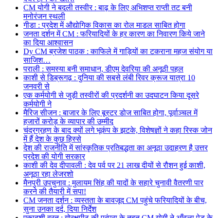
CM योगी ने बदली तस्वीर : बाढ़ के लिए अभिशप्त राप्ती तट बनी
मनोरंजन स्थली
गीडा : प्रदेश में औद्योगिक विकास का रोल माडल साबित होगा
जनता दर्शन में CM : फरियादियों के हर कारण का निवारण किये जाने
का दिया आश्वासन
Dy CM ब्रजेश पाठक : काफिले में गाड़ियों का टकराना महज संयोग या
साजिश…
पराली : समस्या बनी समाधान, डीएम देवरिया की अनूठी पहल
काशी से डिब्रूगढ़ : दुनिया की सबसे लंबी रिवर क्रूज यात्रा 10
जनवरी से
एक कर्मयोगी से जुड़ी तस्वीरों की प्रदर्शनी का उदघाटन किया दूसरे
कर्मयोगी ने
मैरिज सीजन : बाजार के लिए बूस्टर डोज साबित होगा, पूर्वाञ्चल में
हजारों करोड़ के व्यापार की उम्मीद
चंद्रग्रहण के बाद क्यों लगे भूकंप के झटके, विशेषज्ञों ने कहा रिस्क जोन
में हैं देश के कुछ हिस्से
देश की राजनीति में सांस्कृतिक प्रतिबद्धता का अनूठा उदाहरण है उत्तर
प्रदेश की योगी सरकार
काशी की देव दीपावली : देव पर्व पर 21 लाख दीयों से रौशन हुई काशी,
अनूठा रहा लेजरशो
मैनपुरी उपचुनाव : मुलायम सिंह की यादों के सहारे चुनावी वैतरणी पार
करने की तैयारी में सपा!
CM जनता दर्शन : व्यस्तता के बावजूद CM पहुंचे फरियादियों के बीच,
सुना उनका दर्द, दिया निर्देश
एकादशी व्रत : गोरक्षपीठ की परंपरा के तहत CM योगी ने आँवला पेड़ के