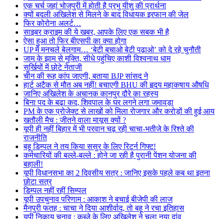
एक चर्च जहां भोजपुरी में होती है प्रभु यीशु की प्रार्थना
क्यों बदली अखिलेश से मिलने के बाद विधायक इरफान की जेल
फिर कोरोना अलर्ट…
साइबर क्राइम की ये खबर, आपके लिए एक सबक भी है
ऐसा हुआ तो फिर बीएसपी का क्या होगा
UP में मनचले बेलगाम… ‘बेटी बचाओ बेटी पढ़ाओ’ को दे रहे चुनौती
जाम के झाम से मुक्ति, सीधे पहुंचिए काशी विश्वनाथ धाम
सुर्खियों में छोटे नेताजी
चीन की रूह कांप जाएगी, बताया BJP सांसद ने
हार्ट अटैक से मौत अब नहीं! बचाएगी BHU की हृदय महाकषाय औषधि
जानिए अखिलेश के अचानक कानपुर दौरे का रहस्य
बिना पद के बढ़ा कद, शिवपाल के घर लगने लगा जमावड़ा
PM के एक प्रोजेक्ट से लाखों को मिला रोजगार और करोड़ों की हुई आय
खतौली मैच : जीतने वाला मायूस क्यों ?
यूपी ही नहीं बिहार में भी परवान चढ़ रही चाचा-भतीजे के रिश्ते की
राजनीति
बहू डिम्पल ने तय किया ससुर के लिए रिटर्न गिफ्ट!
कर्मचारियों की बल्ले-बल्ले : होने जा रही है पुरानी पेंशन योजना की
बहाली!
यूपी विधानसभा का 2 दिवसीय सत्र : जानिए इसके पहले कब था इतना
छोटा सत्र
डिम्पल नहीं रहीं सिम्पल
यूपी उपचुनाव परिणाम : आकाश ने बचाई बीजेपी की लाज
मैनपुरी फतह : चाचा ने दिया आशीर्वाद, तो बहू ने रचा इतिहास
यूपी निकाय चुनाव : कब्जे के लिए अखिलेश ने चला नया दांव