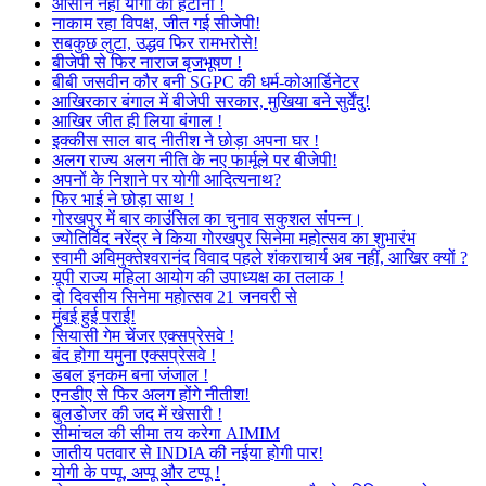
आसान नहीं योगी को हटाना !
नाकाम रहा विपक्ष, जीत गई सीजेपी!
सबकुछ लुटा, उद्धव फिर रामभरोसे!
बीजेपी से फिर नाराज बृजभूषण !
बीबी जसवीन कौर बनी SGPC की धर्म-कोआर्डिनेटर
आखिरकार बंगाल में बीजेपी सरकार, मुखिया बने सुर्वेंदु!
आखिर जीत ही लिया बंगाल !
इक्कीस साल बाद नीतीश ने छोड़ा अपना घर !
अलग राज्य अलग नीति के नए फार्मूले पर बीजेपी!
अपनों के निशाने पर योगी आदित्यनाथ?
फिर भाई ने छोड़ा साथ !
गोरखपुर में बार काउंसिल का चुनाव सकुशल संपन्न।
ज्योतिर्विद नरेंद्र ने किया गोरखपुर सिनेमा महोत्सव का शुभारंभ
स्वामी अविमुक्तेश्वरानंद विवाद पहले शंकराचार्य अब नहीं, आखिर क्यों ?
यूपी राज्य महिला आयोग की उपाध्यक्ष का तलाक !
दो दिवसीय सिनेमा महोत्सव 21 जनवरी से
मुंबई हुई पराई!
सियासी गेम चेंजर एक्सप्रेसवे !
बंद होगा यमुना एक्सप्रेसवे !
डबल इनकम बना जंजाल !
एनडीए से फिर अलग होंगे नीतीश!
बुलडोजर की जद में खेसारी !
सीमांचल की सीमा तय करेगा AIMIM
जातीय पतवार से INDIA की नईया होगी पार!
योगी के पप्पू, अप्पू और टप्पू !