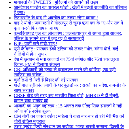
मायावती के TWEETS : मुस्लिमों को साधने की तड़प
आनंदेश्वर पाण्डेय का वायरल फ़ोटो : खेलों में बढ़ती राजनीति का परिणाम
है क्या?
रिटायरमेंट के बाद भी अवनीश का रुतबा रहेगा कायम !
वाह रे योगी : जन्माष्टमी में गोरखपुर से सुबह पूजा कर के गए और रात में
पूजा करने फिर वापस आ गए
कम्हरियाघाट पुल का लोकार्पण : जलसत्याग्रह से सपना हुआ साकार,
पुलिस के सामने धारा में कूद गए थे सत्याग्रही
BJP : पार्टी माने मोदी-शाह !
यूपी कैबिनेट : सरकार ईको टूरिज़्म को लेकर गंभीर, बनेगा बोर्ड, कई
नीतियों में होगा सुधार
देश में धूमधाम से मना आजादी का 75वां वर्षगांठ और 76वां स्वतंत्रता
दिवस, PM ने दिलाया संकल्प
CBI अधिकारी को ट्रक से कुचलकर मारने की कोशिश, एक बड़ी
साजिश का संकेत..
चुनौतियों से घिरी है बिहार की नई सरकार
गालीबाज़ श्रीकांत त्यागी के घर बुलडोजर : सख्ती का संदेश, कमजोर के
साथ सरकार
CBSE बोर्ड की तरह अब भारतीय शिक्षा बोर्ड, MHRD ने दी मंजूरी,
कमान बाबा रामदेव को
आजादी का अमृत महोत्सव : 15 अगस्त तक ऐतिहासिक इमारतों में नहीं
लगेगा कोई प्रवेश शुल्क
CM योगी का जनता दर्शन : महिला ने कहा बार-बार हो रही मेरी भैंस की
चोरी रोकिए महाराज
उत्तर प्रदेश हिन्दी संस्थान का सर्वोच्च ‘भारत भारती सम्मान’ दिल्ली के