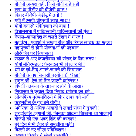
बीजेपी अध्यक्ष वही, जिसे योगी कहें सही
सपा के पीडीए की बीजेपी काट !
बिहार बीजेपी-जेडीयू में ठनी !
यूपी में एसपी-बीएसपी साथ-साथ !
योगी बनाएंगे रविकिशन को बाबा !
विधानसभा में पाकिस्तानी-पाकिस्तानी की गूंज !
नेपाल–बांग्लादेश के चलते टेंशन में भारत !
महाकुंभ : युवाओं ने समझा रील और रियल लाइफ का महत्व!
महापुरुषों से होगी योजनाओं की पहचान
औरंगजेब पर सियासत !
सड़क से आए केजरीवाल की संसद के लिए तडप !
योगी मंत्रिमंडल : फेरबदल भी विस्तार भी !
धर्म के इर्द-गिर्द आमने-सामने की सियासत
बीजेपी के नए सियासी प्रयोग की ‘रेखा’
राहुल जी, ऐसे तो मिट जाएगी कांग्रेस !
विपक्षी गठबंधन के तार-तार होने के आसार
सियासत ने कुचल दिया निषाद धर्मात्मा का धर्म..
लोकप्रिय मुख्यमंत्रियों में फिर टापर बने योगी
फड़नवीस के गुरु बने योगी !
अमेरिका से अधिक आबादी ने लगाई संगम में डुबकी !
श्रद्धांजलि :जुगानी जी, जिनका ओढ़ना-बिछवना था भोजपुरी
बीजेपी को एक अदद शिंदे की दरकार!
बुरे दिन में भी तेवर से समझौता नहीं !
दिल्ली के नए सीएम रविकिशन !
प्रशांत किशोर ने छोड़ी राजनीति !