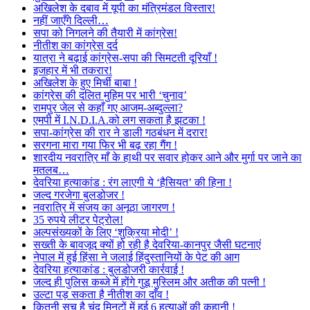
अखिलेश के दबाव में यूपी का मंत्रिमंडल विस्तार!
नहीं जाएँगे दिल्ली…
सपा को निगलने की तैयारी में कांग्रेस!
नीतीश का कांग्रेस दर्द
यात्रा ने बढ़ाई कांग्रेस-सपा की सिमटती दूरियाँ !
इजहार में भी तकरार!
अखिलेश के हुए मिर्ची बाबा !
कांग्रेस की दलित मुहिम पर भारी ‘चुनाव’
रामपुर जेल से कहाँ गए आजम-अब्दुल्ला?
एमपी में I.N.D.I.A.को लग सकता है झटका !
सपा-कांग्रेस की रार ने डाली गठबंधन में दरार!
सरगना मारा गया फिर भी बढ़ रहा गैंग !
शारदीय नवरात्रि माँ के हाथी पर सवार होकर आने और मुर्गा पर जाने का
मतलब…
देवरिया हत्याकांड : रंग लाएगी ये ‘हैसियत’ की हिना !
जल्द गरजेगा बुलडोजर !
नवरात्रि में संजय का अनूठा जागरण !
35 रुपये लीटर पेट्रोल!
अल्पसंख्यकों के लिए ‘शुक्रिया मोदी’ !
सख्ती के बावजूद क्यों हो रही है देवरिया-कानपुर जैसी घटनाएं
नेपाल में हुई हिंसा ने जलाई हिंदुस्तानियों के पेट की आग
देवरिया हत्याकांड : बुलडोजरी कार्रवाई !
जल्द ही पुलिस कब्जे में होंगे गुडू मुस्लिम और अतीक की पत्नी !
उल्टा पड़ सकता है नीतीश का दाँव !
कितनी सच है चंद मिनटों में हुई 6 हत्याओं की कहानी !