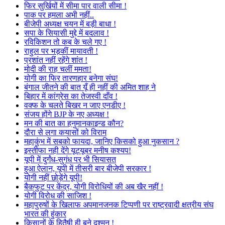
फिर सुर्खियों में सीमा पार वाली सीमा !
पाक पर हमला अभी नहीं..
बीजेपी अध्यक्ष चयन में बड़ी बाधा !
सपा के सियासी मुद्दे में बदलाव !
रविकिशन तो कब के चले गए !
राहुल पर भड़कीं मायावती !
प्रशांत नहीं रहेंगे शांत !
मोदी की राह चलीं ममता!
योगी का फिर तारणहार बनेगा संघ!
बंगाल जीतने की बात यूँ ही नहीं की अमित शाह ने
बिहार में कांग्रेस का तेजस्वी दाँव !
वक्फ के चलते बिखर न जाए एनडीए !
संजय होंगे BJP के नए अध्यक्ष !
मन की बात का हनुमानकाइन्ड कौन?
दौरा से लगा कयासों को विराम
महाकुंभ में सबको फायदा, जानिए किसको हुआ नुकसान ?
इस्तीफा नही देंगे यूट्यूबर मनीष कश्यप!
यूपी में दुर्गंध-सुगंध पर भी सियासत
हुआ ऐलान, यूपी में तीसरी बार बीजेपी सरकार !
योगी नहीं छोड़ेंगे यूपी!
बैकफुट पर केंद्र, योगी विरोधियों की अब खैर नहीं !
योगी विरोध की साजिश !
महापुरुषों के खिलाफ अपमानजनक टिप्पणी पर राष्ट्रवादी क्षत्रीय संघ
भारत की हुंकार
किसानों के हितैषी ही बने दुश्मन !