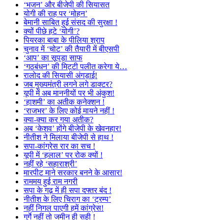
‘भजन’ और बीजेपी की सियासत
योगी की राह पर ‘मोहन’
बेमानी साबित हुई संसद की सुरक्षा !
क्यों पीछे हटे ‘योगी’?
पियरका बाबा के पीलिया श्राप
चुनाव में ‘चोट’ की तैयारी में बीएसपी
‘आप’ का सूपड़ा साफ
‘गठबंधन’ की मिट्टी पलीत करेगा ये…
रालोद की सियासी अंगड़ाई!
जब मुख्यमंत्री लगने लगे डाक्टर?
यूपी में अब माननीयों पर भी अंकुश!
‘हाशमी’ का अतीक कनेक्शन !
‘राजभर’ के लिए कोई मायने नहीं !
क्या-क्या कर गया अतीक?
अब ‘केशव’ होंगे बीजेपी के खेवनहार!
नीतीश ने मिलाया बीजेपी से हाथ !
सपा-कांग्रेस रार का सच !
यूपी में ‘हलाल’ पर रोक क्यों !
नहीं रहे ‘सहाराश्री’
मारपीट माने सरकार बनने के आसार!
राममय हुई राम नगरी
सपा के गढ़ में ही सपा दफ्तर बंद !
नीतीश के लिए चिराग का ‘ट्रम्प’
नहीं निगल पाएगी हमें कांग्रेस!
गुर्गे नहीं तो जमीन ही सही !