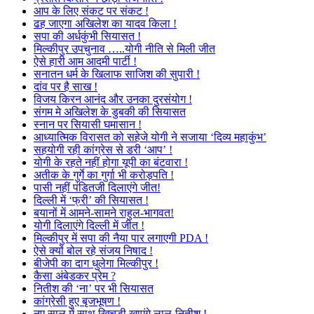
आप के लिए संकट पर संकट !
ढह जाएगा अखिलेश का यादव किला !
सपा की अर्धकुंभी सियासत !
मिल्कीपुर उपचुनाव …..योगी नीति से मिली जीत
ऐसे हारी आम आदमी पार्टी !
सनातन धर्म के खिलाफ साजिश की सुपारी !
दांव पर है साख !
विजय किरन आनंद और उनका दुरसंयोग !
संगम मे अखिलेश के डुबकी की सियासत
स्नान पर सियासी घमासान !
आध्यात्मिक विरासत को सहेजे योगी ने सजाया ‘दिव्य महाकुंभ’
सहयोगी रही कांग्रेस से डरी ‘आप’ !
योगी के रहते नहीं होगा यूपी का बंटवारा !
अतीक के गुर्गे का गुर्गा भी करोड़पति !
पासी नहीं पंडितजी दिलाएंगे जीत!
दिल्ली में ‘फ्री’ की सियासत !
बयानों में आमने-सामने राहुल-भागवत!
योगी दिलाएंगे दिल्ली में जीत !
मिल्कीपुर में सपा की नैया पार लगाएगी PDA !
ऐसे क्यों बोल रहे संजय निषाद !
बीजेपी का दाग धुलेगा मिल्कीपुर !
कैसा अंबेडकर प्रेम ?
नितीश की ‘ना’ पर भी सियासत
कांग्रेसी हुए बृजभूषण !
नए साल में साथ खिचड़ी खाएंगे लालू-नितीश !