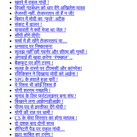
खतरे में राहुल गांधी !
विपक्षी गठबंधन को धार देंगे अखिलेश यादव
तेजस्वी नहीं, तेजप्रताप तो हैं न जी!
बिहार में मोदी का ‘फुले’ अटैक
संकट में डालर !
मायावती ने क्यों भेजा था जेल ?
सीपी होंगे वीपी!
चर्चा में ही रहेंगे तेजप्रताप या…
धन्यवाद पर निष्कासन!
सुलझ नहीँ रही गवर्नर और सीएम की गुत्थी !
अंगड़ाई ही खड़ा करेगा ‘रंगमहल’ ..
बैकफुट पर होंगे ट्रम्प !
सुलह के रास्ते पर टीएमसी और कांग्रेस!
रविकिशन ने दिखाया मोदी को आईना !
SPG के हवाले हुआ यूपी !
ये रिश्ता भी कोई रिश्ता है
योगी शरणम गच्छामि !
चुनाव के लिए फ्रंटलाइनर बना संघ !
बिखरने लगा आईएनडीआईए !
पीएम पद से इस्तीफा देंगे मोदी !
योगी की राह पर धामी !
CS के सेवा विस्तार का होगा मतलब !
दो दशक बाद दोनों साथ
सैनिटरी पैड पर राहुल गांधी…
झूठा साबित हुए ट्रम्प !