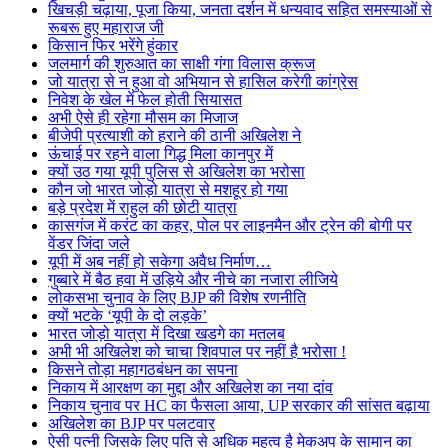
खिचड़ी चढ़ाया, पूजा किया, जनता दर्शन में धन्यवाद सहित समस्याओं से
रूबरू हुए महाराज जी
किसान फिर भरेंगे हुंकार
जलमार्ग की शुरुआत का साक्षी गंगा विलास क्रूज
जो यात्रा से न हुआ वो अभियान से हासिल करेगी कांग्रेस
निवेश के खेल में फेल होती सियासत
अभी ऐसे ही रहेगा मौसम का मिजाज
बीजेपी प्रत्याशी को हराने की ठानी अखिलेश ने
ऊंचाई पर रहने वाला गिद्ध मिला कानपुर में
क्यों उठ गया यूपी पुलिस से अखिलेश का भरोसा
कौन जो भारत जोड़ो यात्रा से मशहूर हो गया
बड़े प्रदेश में राहुल की छोटी यात्रा
कासगंज में करंट का कहर, पोल पर लाइनमैन और ट्रेन की बोगी पर
वेंडर जिंदा जले
यूपी में अब नहीं हो सकेगा अवैध निर्माण…
गुब्बारे में बैठ हवा में उड़िये और नीचे का नजारा लीजिये
लोकसभा चुनाव के लिए BJP की विशेष रणनीति
क्यों भटके ‘यूपी के दो लड़के’
भारत जोड़ो यात्रा में दिखा खडगे का मतलब
अभी भी अखिलेश को चाचा शिवपाल पर नहीं है भरोसा !
किसने तोड़ा महागठबंधन का सपना
निकाय में आरक्षण का मुद्दा और अखिलेश का नया दांव
निकाय चुनाव पर HC का फैसला आया, UP सरकार की सांसत बढ़ाया
अखिलेश का BJP पर पलटवार
ऐसी पत्नी जिसके लिए पति से अधिक महत्व है मेकअप के सामान का