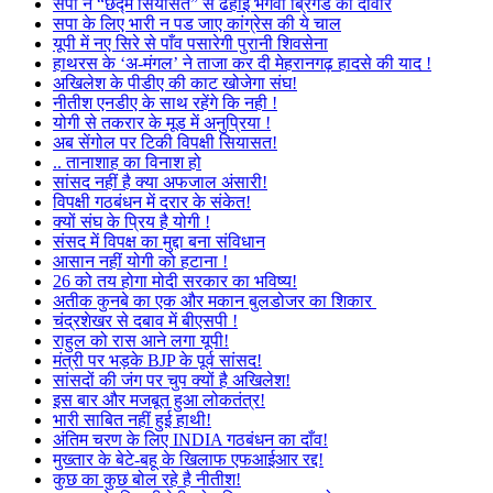
सपा ने “छद्म सियासत” से ढहाई भगवा ब्रिगेड की दीवार
सपा के लिए भारी न पड जाए कांग्रेस की ये चाल
यूपी में नए सिरे से पाँव पसारेगी पुरानी शिवसेना
हाथरस के ‘अ-मंगल’ ने ताजा कर दी मेहरानगढ़ हादसे की याद !
अखिलेश के पीडीए की काट खोजेगा संघ!
नीतीश एनडीए के साथ रहेंगे कि नही !
योगी से तकरार के मूड में अनुप्रिया !
अब सेंगोल पर टिकी विपक्षी सियासत!
.. तानाशाह का विनाश हो
सांसद नहीं है क्या अफजाल अंसारी!
विपक्षी गठबंधन में दरार के संकेत!
क्यों संघ के प्रिय है योगी !
संसद में विपक्ष का मुद्दा बना संविधान
आसान नहीं योगी को हटाना !
26 को तय होगा मोदी सरकार का भविष्य!
अतीक कुनबे का एक और मकान बुलडोजर का शिकार
चंद्रशेखर से दबाव में बीएसपी !
राहुल को रास आने लगा यूपी!
मंत्री पर भड़के BJP के पूर्व सांसद!
सांसदों की जंग पर चुप क्यों है अखिलेश!
इस बार और मजबूत हुआ लोकतंत्र!
भारी साबित नहीं हुई हाथी!
अंतिम चरण के लिए INDIA गठबंधन का दाँव!
मुख्तार के बेटे-बहू के खिलाफ एफआईआर रद्द!
कुछ का कुछ बोल रहे है नीतीश!