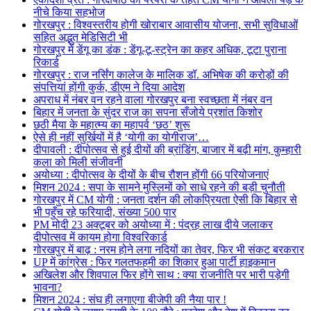
नीचे किया सहभोज
गोरखपुर : विश्वस्तरीय होगी खोराबार आवासीय योजना, सभी सुविधाओं
सहित अद्भुत मेडिसिटी भी
गोरखपुर में डेंगू का डंक : डेंगू-टू-स्ट्रेन का कहर अधिक, टूटा पुराना
रिकार्ड
गोरखपुर : राज नर्सिंग कालेज के मालिक डॉ. अभिषेक की करोड़ों की
संपत्तियां होंगी कुर्क, डीएम ने दिया आदेश
अपराध में नंबर वन रहने वाला गोरखपुर बना स्वच्छता में नंबर वन
बिहार में जनता के सुंदर राज का सपना सँजोये प्रशांत किशोर
छठी मैया के महात्म्य का महापर्व ‘छठ’ शुरू
ऐसे ही नहीं सुर्खियों में है ‘योगी का योगीराज’…
दीपावली : दीपोत्सव से हुई दीयों की ब्रांडिंग, बाजार में बढ़ी मांग, कुम्हारी
कला को मिली संजीवनी
अयोध्या : दीपोत्सव के दीयों के बीच रौशन होंगी 66 परियोजनाएं
मिशन 2024 : सपा के सामने मुस्लिमों को साधे रहने की बड़ी चुनौती
गोरखपुर में CM योगी : जनता दर्शन की लोकप्रियता ऐसी कि बिहार से
भी पहुँच रहे फरियादी, संख्या 500 पार
PM मोदी 23 अक्टूबर को अयोध्या में : पंद्रह लाख दीये जलाकर
दीपोत्सव में कायम होगा विश्वरिकार्ड
गोरखपुर में बाढ़ : नरम होने लगा नदियों का तेवर, फिर भी संकट बरकरार
UP में कांग्रेस : फिर गलतफहमी का शिकार हुआ पार्टी हाइकमान
अखिलेश और शिवपाल फिर होंगे साथ : क्या राजनीति पर भारी पड़ेगी
भावना?
मिशन 2024 : संघ ही लगाएगा बीजेपी की नैया पार !