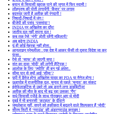
बयान से सियासी खुराक पाने की जुगत में फिर स्वामी !
लौहपुरुष की पोती लगायेंगी ‘कैंसर’ पर लगाम
बदस्तूर जारी है अतीक की रंगदारी !
निषादों-निषादों में जंग !
बीजेपी की पसंद ‘पसमांदा’!
INDIA पर अखिलेश का दाँव!
जातीय दल नहीं सपना दल !
कब तक ऐसे ‘नंगी’ होती रहेंगी महिलायें?
अब बढ़ेगा INDIA
यूं ही कोई मेहरबा नहीं होता..
आनलाइन प्रेमलीला : एक देश में आकर फँसी तो दूसरा विदेश जा कर
फंसा..
ऐसे तो ‘साफ’ हो जाएगी सपा !
संत का दावा ‘मोदी’ की लगेगी हैट्रिक !
आलोक के लिए ‘ज्योति’ ही बन गई अंधेरा..
सीमा पार से क्यों आई ‘सीमा’?
यूपी में डैमेज होगा अखिलेश यादव का PDA या मैनेज होगा !
ऊहापोह में राजनीतिक दल, चुनाव से पहले ‘चुनाव’ का संकट
इंसेफेलाइटिस से उबरे तो अब डराने लगा डाइबिटीज!
अतीक की मौत के बाद भी बढ़ रहा उसका ‘गैंग’
सधे सियासी एजेंडे के साथ गोरखपुर आए थे मोदी
दुबई में भी बनारसी ‘कटहल’ के दीवाने
जुमलेबाज नहीं, सपने को हकीकत में बदलने वाले शिल्पकार हैं ‘मोदी’
सीएम सिटी में ‘ग्राउंड’ की अंडरग्राउंड क्राइम !