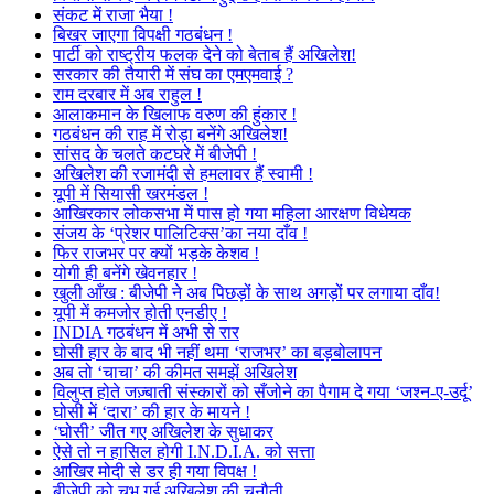
संकट में राजा भैया !
बिखर जाएगा विपक्षी गठबंधन !
पार्टी को राष्ट्रीय फलक देने को बेताब हैं अखिलेश!
सरकार की तैयारी में संघ का एमएमवाई ?
राम दरबार में अब राहुल !
आलाकमान के खिलाफ वरुण की हुंकार !
गठबंधन की राह में रोड़ा बनेंगे अखिलेश!
सांसद के चलते कटघरे में बीजेपी !
अखिलेश की रजामंदी से हमलावर हैं स्वामी !
यूपी में सियासी खरमंडल !
आखिरकार लोकसभा में पास हो गया महिला आरक्षण विधेयक
संजय के ‘प्रेशर पालिटिक्स’का नया दाँव !
फिर राजभर पर क्यों भड़के केशव !
योगी ही बनेंगे खेवनहार !
खुली आँख : बीजेपी ने अब पिछड़ों के साथ अगड़ों पर लगाया दाँव!
यूपी में कमजोर होती एनडीए !
INDIA गठबंधन में अभी से रार
घोसी हार के बाद भी नहीं थमा ‘राजभर’ का बड़बोलापन
अब तो ‘चाचा’ की कीमत समझें अखिलेश
विलुप्त होते जज़्बाती संस्कारों को सँजोने का पैगाम दे गया ‘जश्न-ए-उर्दू’
घोसी में ‘दारा’ की हार के मायने !
‘घोसी’ जीत गए अखिलेश के सुधाकर
ऐसे तो न हासिल होगी I.N.D.I.A. को सत्ता
आखिर मोदी से डर ही गया विपक्ष !
बीजेपी को चुभ गई अखिलेश की चुनौती