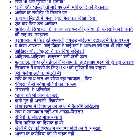
रोया भी और गुर्राया भी अतीक!
‘राधे’ और ‘उल्लू’ तो मारे गए अभी मुर्गी आदि की है तलाश
अतीक के सपोर्टर भी निशाने पर !
कहा था मिट्टी में मिला दूंगा, मिलाकर दिखा दिया!
एक बार फिर डरा अतीक!
अतीक के सियासत की बजाय जरायम की दुनिया की उत्तराधिकारी बनने
की राह पर ‘शाइस्ता’
प्रयागराज में फिर हुई बमबाजी, ‘गुड्डू मुस्लिम’ स्टाइल में फेंके गए बम
ये कैसा आरक्षण.. कई जिलों में कई वर्गों में आरक्षण की एक भी सीट नहीं..
आखिर क्यों…’शूटर’ ने कर दिया सरेंडर !
आहिस्ता-आहिस्ता ‘शाइस्ता’ बनी लेडी डान
महाकाल, बिच्छू और ईगल जैसे नाम के व्हाट्सअप ग्रुप से हो रहा अपराध
सियासत में वापसी के लिए BSP को मुस्लिमों का सहारा
ऐसे मिलेगा अतीक मिट्टी में!
साँप के साथ रात भर सोया रहा नवजात…फिर
‘विपक्ष’ कैसे बनेगा बीजेपी का विकल्प
‘शेरवानी’ में अखिलेश
‘डान’ को भी जान का डर!
बागी गुट ही असली ‘शिवसेना’
विधानसभा में शिवपाल को बगल में बैठायेंगे अखिलेश
सपा में समाजवाद नहीं अब अगड़ा-पिछड़ा!
बीजेपी के संकट मोचक नेता!
बिना मालिक का हिंसक हाथी!
खेलों में देश को श्रेष्ठतम बनाएगा मोदी का ये ‘नुस्खा’
आजम के करीबियों को भी राहत नहीं