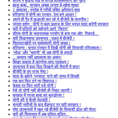
सीएम ने बुढ़िया माई से लगाई लोककल्याण की गुहार
झाड़ू बाबा.. सुनकर अच्छा लगता है-महेश शुक्ल
2 अक्टूबर : प्रदेश में गरीबी मुक्ति अभियान शुरू
हरियाणा में योगी का प्रचार, राम बने आधार !
अपने ही पैर में कुल्हाड़ी मार रहे ये बीजेपी के माननीय !
जनता दर्शन : योगी ने कहा इलाज के लिए भरपूर मदद करेगी सरकार
यूपी में दलितों को सहेजने उतरे ‘चिराग’
सीएम योगी के भावनात्मक प्रयोग से बना एक और रिकार्ड…
यूपी विधानसभा उपचुनाव : राहत में बीजेपी !
मिलावटखोरी पर मुख्यमंत्री योगी सख्त !
हरियाणा : चुनाव प्रचार में दिखी योगी की सियासी परिपक्वता !
‘भोलू’ और ‘भवानी’ भी अब योगी के हवाले
…कमतर नहीं आध्यात्म का असर!
बिखर सकता है कांग्रेस-सपा गठबंधन !
उपचुनाव में बड़ा दिल दिखाने की तैयारी में सपा!
बीजेपी के हुए राजा भैया !
माता के बहाने ‘प्रसाद’ पाने की जुगत में विपक्षी
एक बार फिर ठगे गए शिवपाल !
केशव पर फिर भारी पड़े योगी !
ऐसे तो योगी नहीं बीजेपी ही निबट जाएगी !
करहल में गरजा बाबा का बुलडोजर !
योगी की ये कैसी घेराबंदी !
चुनावी नतीजों के बाद बैकफुट पर यूपी सरकार !
क्या उपचुनावों में खुल गई बीजेपी के सियासी ढोल की पोल!
यूपी की सियासत में अब दलित-दलित..