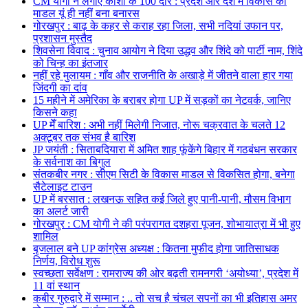
CM योगी ने लगाए काशी के 100 दौरे : प्रदेश और देश में विकास का
माडल यूं ही नहीं बना बनारस
गोरखपुर : बाढ़ के कहर से कराह रहा जिला, सभी नदियां उफान पर,
प्रशासन मुस्तैद
शिवसेना विवाद : चुनाव आयोग ने दिया उद्धव और शिंदे को पार्टी नाम, शिंदे
को चिन्ह का इंतजार
नहीं रहे मुलायम : गाँव और राजनीति के अखाड़े में जीतने वाला हार गया
जिंदगी का दांव
15 महीने में अमेरिका के बराबर होगा UP में सड़कों का नेटवर्क, जानिए
किसने कहा
UP मेँ बारिश : अभी नहीं मिलेगी निजात, नोरू चक्रवात के चलते 12
अक्टूबर तक संभव है बारिश
JP जयंती : सिताबदियारा में अमित शाह फूंकेंगे बिहार में गठबंधन सरकार
के सर्वनाश का बिगुल
संतकबीर नगर : सीएम सिटी के विकास माडल से विकसित होगा, बनेगा
सैटेलाइट टाउन
UP में बरसात : लखनऊ सहित कई जिले हुए पानी-पानी, मौसम विभाग
का अलर्ट जारी
गोरखपुर : CM योगी ने की परंपरागत दशहरा पूजन, शोभायात्रा में भी हुए
शामिल
बृजलाल बने UP कांग्रेस अध्यक्ष : कितना मुफीद होगा जातिसाधक
निर्णय, विरोध शुरू
स्वच्छता सर्वेक्षण : रामराज्य की ओर बढ़ती रामनगरी ‘अयोध्या’, प्रदेश में
11 वां स्थान
कबीर गुरुद्वारे में सम्मान : .. तो सच है चंचल सपनों का भी इतिहास अमर