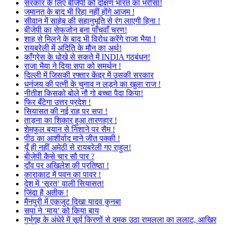
सरकार के लिए बीजेपी को दक्षिण भारत का भरोसा!
जमानत के बाद भी रिहा नहीं होंगे आजम !
सीवान में साहेब की सहानुभूति से रंग लाएगी हिना !
बीजेपी का सेफजोन बना पाँचवाँ चरण!
शाह से मिलने के बाद भी विरोध करेंगे राजा भैया !
रायबरेली में अदिति के मौन का अर्थ!
काँग्रेस के धोखे से सकते में INDIA गठबंधन!
राजा भैया ने दिया सपा को समर्थन !
दिल्ली में जिसकी रफ्तार केंद्र में उसकी सरकार
धनंजय की पत्नी के चुनाव न लड़ने का खुला राज !
नीतीश किसको बोले नौ गो बच्चा पैदा किया!
फिर बँटेगा उत्तर प्रदेश !
सियासत की नई राह पर सपा !
ताड़ना का शिकार हुआ तारणहार !
शेमफुल बयान से निशाने पर सैम !
पीठ का आशीर्वाद माने जीत पक्की !
यूँ ही नहीं अमेठी से रायबरेली गए राहुल!
बीजेपी कैसे चार सौ पार ?
दाँव पर अखिलेश की प्रतिष्ठा !
काराकाट में पवन का पावर !
देश में ‘सूरत’ वाली सियासत!
जिंदा है अतीक !
मैनपुरी में एकजुट दिखा यादव कुनबा
सपा ने ‘माय’ को किया बाय
गर्भगृह के अंधेरे में सूर्य किरणों से दमक उठा रामलला का ललाट, आखिर