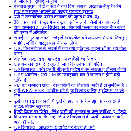
हो जाता-डॉ. सुधांशु चतुर्वेदी
बेसहारा बुजुर्ग : बेटों व बेटी ने नहीं दिया सहारा, लखनऊ में यूरिन बैग
हाथ में लटकाए भटकने को मजबूर रामेश्वर प्रसाद
यूपी में राजनीतिक जमीन तलाशने की जुगत में जद (यू)
30 तक वापसी के मूड में मानसून : पूर्वाञ्चल के जिलों में येलो अलर्ट
सपा सम्मेलन 28-29 सितंबर को : सियासी फलक पर बाउंस बैक करने
की जुगत में अखिलेश
रानाई में ‘गुरु दा लंगर’ : सौहार्द के प्रतीक बने आयोजन में सम्मानित हुए
मनीषी, लोगों ने श्रद्धा भाव से चखा लंगर
UP : विधानमंडल के सदनों में रचा गया इतिहास, महिलाओं का रहा बोल-
बाला
अलविदा राजू : डूब गया स्टैंड अप कामेडी का सितारा
UP समाजवादी पार्टी : खुलती जा रहीं गठबंधन की गाँठें !
UP सियासत : बगैर एसपी-बीएसपी प्रदेश में बन सकता है तीसरा मोर्चा!
UP में अवनीश : अभी CM के सलाहकार बाद में संगठन में होगी बड़ी
भूमिका!
PM का जन्मदिन आज : देशवासियों का विश्वास ‘मोदी हैं तो मुमकिन है’!
यूपी WEATHER : चौबीस घंटे में हुई रिकार्ड बारिश, प्रदेश में 23 की
मौत
यूपी में मानसून : वापसी में सूखे के हालात के बीच झूम के बरस रहे है
बादल, मौसम खुशगवार
हिन्दी दिवस पर विशेष : सिंधु घाटी की सभ्यता से कैसे संबंधित है ‘हिन्दी’
विधानसभा : चाचा के लिए भतीजे अखिलेश ने दी अर्जी, अध्यक्ष से मांगी
आगे की सीट
UP सियासत : अखिलेश के टार्गेट पर केशव ही क्यों