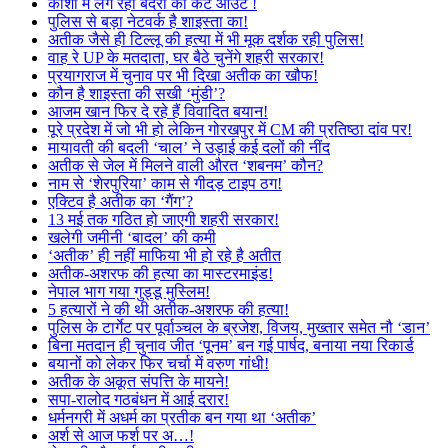
काशी में लग रहा बंदरों का कट आउट !
पुलिस से बड़ा नेटवर्क है शाइस्ता का!
अतीक जैसे ही टिल्लू की हत्या में भी मूक दर्शक रही पुलिस!
वाह रे UP के मतदाता, घर बैठे चुनेंगे शहरी सरकार!
प्रयागराज में चुनाव पर भी दिखा अतीक का खौफ!
कौन है शाइस्ता की सखी ‘मुंडी’?
आजम खान फिर दे रहे हैं विवादित बयान!
पूरे प्रदेश में जो भी हो लेकिन गोरखपुर में CM की प्रतिष्ठा दांव पर!
मायावती की बदली ‘चाल’ ने उड़ाई कई दलों की नींद
अतीक से जेल में मिलने वाली औरत ‘शबनम’ कौन?
नाम से ‘शेरपुरिया’ काम से गीदड़ टाइप ठग!
एक्टिव है अतीक का ‘गैंग’?
13 मई तक गठित हो जाएगी शहरी सरकार!
खलेगी जमीनी ‘बादल’ की कमी
‘अतीक’ ही नहीं माफिया भी हो रहे है अतीत
अतीक-अशरफ की हत्या का मास्टरमाइंड!
नेपाल भाग गया गुड्डू मुस्लिम!
5 हत्यारों ने की थी अतीक-अशरफ की हत्या!
पुलिस के टार्गेट पर पूर्वाञ्चल के ब्रजेश, विजय, मुख्तार समेत नौ ‘डान’
बिना मतदान ही चुनाव जीत ‘पूनम’ बन गई पार्षद, बनाया नया रिकार्ड
बयानों को लेकर फिर चर्चा में वरुण गांधी!
अतीक के अकूत संपत्ति के मायने!
सपा-रालोद गठबंधन में आई दरार!
धर्मनगरी में अधर्म का प्रतीक बन गया था ‘अतीक’
अर्श से आज फर्श पर अ…!