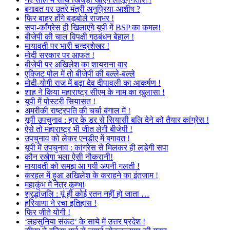
बगावत पर उतरे मंत्री अनुप्रिया-आशीष ?
फिर बाहर होंगे बड़बोले राजभर !
सपा-काँग्रेस ही खिलाएंगे यूपी में BSP का कमल!
बीजेपी की चाल विपक्षी गठबंधन बेहाल !
मायावती पर भारी चन्द्रशेखर !
मोदी सरकार पर आफत !
बीजेपी पर अखिलेश का शायराना वार
एक्जिट पोल में तो बीजेपी की बल्ले-बल्ले
मोदी-योगी राज में बढ़ा देव दीपावली का आकर्षण !
शाह ने किया महाराष्ट्र सीएम के नाम का खुलासा !
यूपी में पोस्टरी सियासत !
अमरीकी राष्ट्रपति की चर्चा बंगाल में !
यूपी उपचुनाव : हार के डर से सियासी बलि देने को तैयार कांग्रेस !
ऐसे तो महाराष्ट्र भी जीत लेगी बीजेपी !
उपचुनाव को लेकर एनडीए में बगावत !
यूपी में उपचुनाव : कांग्रेस से मिलकर ही लड़ेगी सपा
कौन रखेगा भला ऐसी नौकरानी!
मायावती को समझ आ गयी अपनी गलती !
करहल में हुआ अखिलेश के कराहने का इंतजाम !
महाकुंभ में नेत्र कुम्भ!
श्रद्धांजलि : यूं ही कोई रतन नहीं हो जाता …
हरियाणा ने रचा इतिहास !
फिर जीते योगी !
‘लहसुनिया संकट’ के साये में उत्तर प्रदेश !