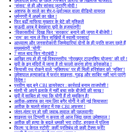
उमेशपाल हत्या के पहले गिरफ्तार आरोपी के खिलाफ चार्जशीट
‘संसद’ से ही और सांसद जुटाएँगे मोदी !
अशरफ के साले का शेर-ए-पूर्वाञ्चल वाला वीडियो वायरल
धर्मनगरी में अधर्म का खेल !
फिर बढ़ीं माफिया मुख्तार के बेटे की मुश्किलें
सऊदी अरब में बेसहारा यूपी के हजयात्री!
‘विकासतीर्थ’ दिखा फिर ‘सरकार’ बनाने की जुगत में बीजेपी !
‘राम’ का नाम ले फिर सुर्खियों में स्वामी प्रसाद!
आध्यात्म और जनसरोकारी जिम्मेदारियां दोनों के ही प्रति सजग रहते हैं
मुख्यमंत्री ‘योगी’
7 साल बाद फिर नोटबंदी ?
आखिर तय हो ही गई विश्वस्तरीय ‘गोरखपुर टाउनशिप योजना’ की दरें !
यूपी के इन मंदिरों में जाना है तो फालो करना होगा ड्रेसकोड !
सियासी रथ रोकने वाले ‘मुक्तिपथ’ पर ही मिली हरिशंकर को ‘मुक्ति’!
उमेशपाल हत्याकांड में फरार शाइस्ता, गुड्डू और साबिर नहीं भाग पाएंगे
विदेश !
प्रवीण सूद बने CBI डायरेक्टर : कार्रवाई बनाम ताजपोशी !
मंत्री भी अपने इलाके में नहीं बचा सके बीजेपी की साख !
यूपी में साबित हो गया कि योगी हैं तो मुमकिन है!
अतीक-अशरफ का नाम लिए बगैर योगी ने की नई सियासत!
अतीक के चलते संकट में एक CBI अफसर !
जंतर-मंतर पर हो रही जवाब-सवाल की पहलवानी!
शाइस्ता पर टिप्पणी न करता तो आज जिंदा रहता उमेशपाल !
अतीक की हत्या के बदले धमकी भरा ट्वीट, हरकत में पुलिस
फिल्म ‘द केरल स्टोरी’ कहीं प्रतिबंध तो कही टैक्स फ्री!