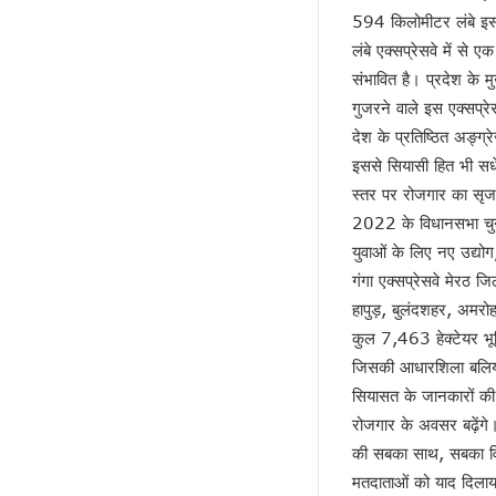
अतीक की बीबी पर मेहरबान कौन ?
594 किलोमीटर लंबे इस ए
पीडीए के नए अर्थ की सियासत !
लंबे एक्सप्रेसवे में से
लोकपाल या शौकपाल!
संभावित है। प्रदेश के मु
बिहार में फिर छले गए मुस्लिम
गुजरने वाले इस एक्सप्रे
देश के प्रतिष्ठित अङ्ग
फिर अलग हुए राजभर !
इससे सियासी हित भी सधेंग
सपा नहीं लड़ेगी पंचायत चुनाव!
स्तर पर रोजगार का सृ
योगी की बाल्मीकि चाल में फंसे अखिले
2022 के विधानसभा चुनाव
चुनाव की घोषणा और मायावती का ऐला
युवाओं के लिए नए उद्य
विजन-2047 का हिस्सा है ‘वन नेशन 
गंगा एक्सप्रेसवे मेरठ जि
देश में नेपाल जैसे हालात की आशंका !
हापुड़, बुलंदशहर, अमरोह
केशव का संकेत !
कुल 7,463 हेक्टेयर भू
भाजपाई होते-होते रह गए शिवपाल!
जिसकी आधारशिला बलिया 
बुरे दौर में नेपाल !
सियासत के जानकारों की 
BSP का सियासी रिस्टार्ट!
रोजगार के अवसर बढ़ेंगे
संकट में एनडीए !
की सबका साथ, सबका विक
कृषि होगा विकास का आधार!
मतदाताओं को याद दिलाय