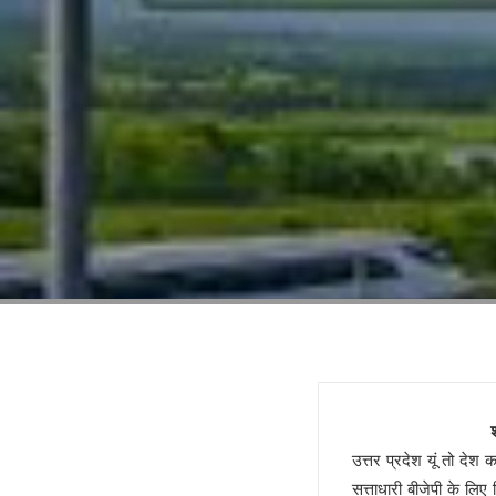
गोरखपुर में बार काउंसिल का चुनाव 
ज्योतिर्विद नरेंद्र ने किया गोरखपुर स
स्वामी अविमुक्तेश्वरानंद विवाद पहले 
यूपी राज्य महिला आयोग की उपाध्यक्ष
दो दिवसीय सिनेमा महोत्सव 21 जनवरी
मुंबई हुई पराई!
सियासी गेम चेंजर एक्सप्रेसवे !
बंद होगा यमुना एक्सप्रेसवे !
डबल इनकम बना जंजाल !
एनडीए से फिर अलग होंगे नीतीश!
बुलडोजर की जद में खेसारी !
सीमांचल की सीमा तय करेगा AIMIM
जातीय पतवार से INDIA की नईया हो
योगी के पप्पू, अप्पू और टप्पू !
शक्ति प्रका
गोरखपुर पुस्तक महोत्सव : ‘पंडान जल 
उत्तर प्रदेश यूं तो देश
अज़हर उगलेगा डान की सच्चाई !
सत्ताधारी बीजेपी के लिए