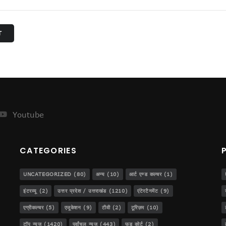
T
ेजस!
..
डीजीपी बनना!
Youtube
ट
CATEGORIES
UNCATEGORIZED
(80)
अन्य
(10)
आर्ट एण्ड कल्चर
(1)
इंटरव्यू
(2)
उत्तर प्रदेश / उत्तराखंड
(1210)
एंटेरटैनमेंट
(9)
एग्रीकल्चर
(5)
एजूकेशन
(9)
टीवी
(2)
टूरिज़म
(10)
र की !
टॉप न्यूज
(1420)
पूर्वांचल न्यूज
(443)
फूड कोर्ट
(2)