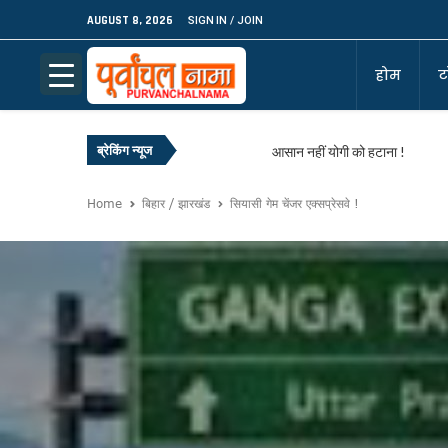
AUGUST 8, 2026
SIGN IN / JOIN
होम
ट
ब्रेकिंग न्यूज
आसान नहीं योगी को हटाना !
नाकाम रहा विपक्ष, जीत गई सीजेपी!
Home
बिहार / झारखंड
सियासी गेम चेंजर एक्सप्रेसवे !
सबकुछ लुटा, उद्धव फिर रामभरोसे!
बीजेपी से फिर नाराज बृजभूषण !
बीबी जसवीन कौर बनी SGPC की धर्म
आखिरकार बंगाल में बीजेपी सरकार, मुखिय
आखिर जीत ही लिया बंगाल !
इक्कीस साल बाद नीतीश ने छोड़ा अपन
अलग राज्य अलग नीति के नए फार्मूले 
अपनों के निशाने पर योगी आदित्यनाथ
फिर भाई ने छोड़ा साथ !