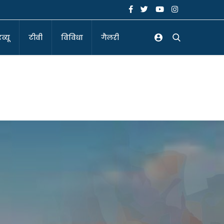
व्यू
टीवी
विविधा
गैलरी