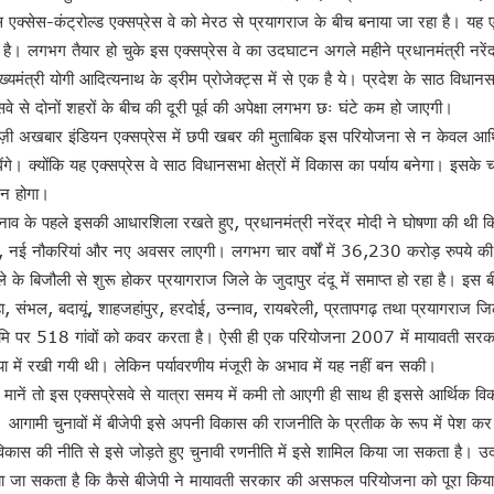
क्सेस-कंट्रोल्ड एक्सप्रेस वे को मेरठ से प्रयागराज के बीच बनाया जा रहा है। यह ए
 एक है। लगभग तैयार हो चुके इस एक्सप्रेस वे का उदघाटन अगले महीने प्रधानमंत्री नरेंद्
ख्यमंत्री योगी आदित्यनाथ के ड्रीम प्रोजेक्ट्स में से एक है ये। प्रदेश के साठ विधानसभा
सवे से दोनों शहरों के बीच की दूरी पूर्व की अपेक्षा लगभग छः घंटे कम हो जाएगी।
्रेज़ी अखबार इंडियन एक्सप्रेस में छपी खबर की मुताबिक इस परियोजना से न केवल आर्
े। क्योंकि यह एक्सप्रेस वे साठ विधानसभा क्षेत्रों में विकास का पर्याय बनेगा। इसके 
जन होगा।
श !
 के पहले इसकी आधारशिला रखते हुए, प्रधानमंत्री नरेंद्र मोदी ने घोषणा की थी कि 
न !
ोग, नई नौकरियां और नए अवसर लाएगी। लगभग चार वर्षों में 36,230 करोड़ रुपये की
वन इलैक्शन’ : डॉ राजीव
ले के बिजौली से शुरू होकर प्रयागराज जिले के जुदापुर दंदू में समाप्त हो रहा है। इस ब
ा, संभल, बदायूं, शाहजहांपुर, हरदोई, उन्नाव, रायबरेली, प्रतापगढ़ तथा प्रयागराज जि
मि पर 518 गांवों को कवर करता है। ऐसी ही एक परियोजना 2007 में मायावती सरकार 
में रखी गयी थी। लेकिन पर्यावरणीय मंजूरी के अभाव में यह नहीं बन सकी।
मानें तो इस एक्सप्रेसवे से यात्रा समय में कमी तो आएगी ही साथ ही इससे आर्थिक वि
। आगामी चुनावों में बीजेपी इसे अपनी विकास की राजनीति के प्रतीक के रूप में पेश 
ास की नीति से इसे जोड़ते हुए चुनावी रणनीति में इसे शामिल किया जा सकता है।
ा जा सकता है कि कैसे बीजेपी ने मायावती सरकार की असफल परियोजना को पूरा किय