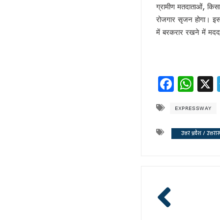
अशान्ति फैलाने की कोशिश में ट्रम्प !
ग्रामीण मतदाताओं, किसा
रोजगार सृजन होगा। इस त
भ्रष्टाचार पर चला योगी चाबुक !
में बरकरार रखने में म
चूक तो हो ही गई !
कश्मीर विवाद सुलझाने को तैयार पाक 
रिटायर नहीं होंगे!
कांग्रेसी खेवनहार पप्पू और केके!
Faceb
Wh
एक मुद्दे पर दो फाड़ हुआ विपक्ष !
खतरे में राहुल गांधी !
EXPRESSWAY
विपक्षी गठबंधन को धार देंगे अखिलेश 
तेजस्वी नहीं, तेजप्रताप तो हैं न जी!
उत्तर प्रदेश / उत्तरा
बिहार में मोदी का ‘फुले’ अटैक
संकट में डालर !
मायावती ने क्यों भेजा था जेल ?
सीपी होंगे वीपी!
चर्चा में ही रहेंगे तेजप्रताप या…
धन्यवाद पर निष्कासन!