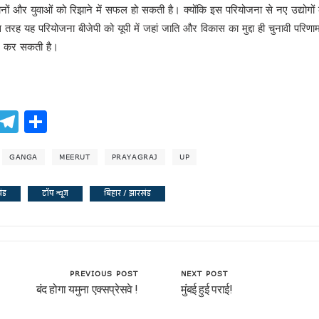
नों और युवाओं को रिझाने में सफल हो सकती है। क्योंकि इस परियोजना से नए उद्योगों
रह यह परियोजना बीजेपी को यूपी में जहां जाति और विकास का मुद्दा ही चुनावी परिणाम 
दद कर सकती है।
!
ook
atsApp
X
Telegram
Share
GANGA
MEERUT
PRAYAGRAJ
UP
यादव
खंड
टॉप न्यूज
बिहार / झारखंड
PREVIOUS POST
NEXT POST
बंद होगा यमुना एक्सप्रेसवे !
मुंबई हुई पराई!