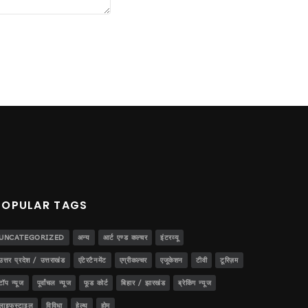
POPULAR TAGS
UNCATEGORIZED
अन्य
आर्ट एण्ड कल्चर
इंटरव्यू
उत्तर प्रदेश / उत्तराखंड
एंटेरटैनमेंट
एग्रीकल्चर
एजूकेशन
टीवी
टूरिज़म
टॉप न्यूज
पूर्वांचल न्यूज
फूड कोर्ट
बिहार / झारखंड
ब्रेकिंग न्यूज
लाइफस्टाइल
विविधा
हेल्थ
होम