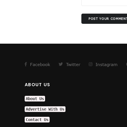
अमेरिका के कब्जे में खामेनेई !
योगी से कड़वाहट खत्म..
POST YOUR COMMEN
अमेरिका का घमंड चकनाचूर करेगा त
योगीराज में नहीं चलेगी ऐसी सियासत !
आम हुआ खास
विश्वास को भी नहीं हो रहा विश्वास कि 
सीनियरों के रहते जूनियर राजीव का 
वाल पेंटिंग की सियासत !
Facebook
Twitter
Instagram
डलझील बनाम नैनीझील
संजय ने फिर दी सियासी घुड़की !
फिर कोरोना की दस्तक, दिल्ली में अलर्
ABOUT US
मिठाइयों पर भी पाक युद्ध का असर !
नौतपा तो नहीं तपा!
About Us
पाक से अधिक खतरनाक हैं ये दुश्मन !
Advertise With Us
सीजफायर पर घिरी सरकार !
Contact Us
वहाँ राफेल की दहशत तो यहाँ बुलडोज