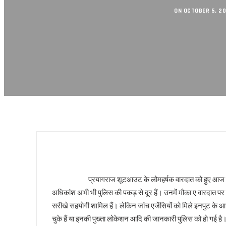
स्वामी अविमुक्तेश्वरानंद विवाद पहले शंकराचार्य अब नहीं, आखिर क
ON OCTOBER 5, 2
यूपी राज्य महिला आयोग की उपाध्यक्ष का तलाक !
दो दिवसीय सिनेमा महोत्सव 21 जनवरी से
मुंबई हुई पराई!
सियासी गेम चेंजर एक्सप्रेसवे !
बंद होगा यमुना एक्सप्रेसवे !
डबल इनकम बना जंजाल !
एनडीए से फिर अलग होंगे नीतीश!
बुलडोजर की जद में खेसारी !
सीमांचल की सीमा तय करेगा AIMIM
जातीय पतवार से INDIA की नईया होगी पार!
योगी के पप्पू, अप्पू और टप्पू !
गोरखपुर पुस्तक महोत्सव : ‘पंडान जल रहा है’ से परिचित हुए लोग
प्रयागराज शूटआउट के लोमहर्षक वारदात को हुए आज लगभग आठ महीन
अज़हर उगलेगा डान की सच्चाई !
अधिकांश अभी भी पुलिस की पकड़ से दूर हैं। उनमें मौका ए वारदात प
अतीक की बीबी पर मेहरबान कौन ?
सरीखे सहयोगी शामिल हैं। लेकिन जांच एजेंसियों को मिले इनपुट के आधा
पीडीए के नए अर्थ की सियासत !
चुके हैं या इनकी पुख्ता लोकेशन आदि की जानकारी पुलिस को हो गई है