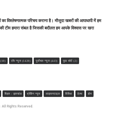
बरों का विश्लेषणात्मक परिचय कराना है। मौजुदा खबरों की आपाधापी में हम
रकारों की टीम हमारा संबल है जिसकी बदौलत हम आपके विश्वास पर खरा
(10)
टॉप न्यूज
(1420)
पूर्वांचल न्यूज
(443)
फूड कोर्ट
(2)
बिहार / झारखंड
ब्रेकिंग न्यूज
लाइफस्टाइल
विविधा
हेल्थ
होम
All Rights Reserved.