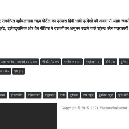
िए संकल्पित पूर्वांचलनामा न्यूज पोर्टल का प्रयास हिंदी भाषी प्रदेशों की अवाम से अहम ख
ा सम्मान, डॉ अनिल और राजवीर सम्मानित
ैं। प्रिंट, इलेक्ट्रानिक और वेब मीडिया मे दशकों का अनुभव रखने वाले श्रेष्ठ वरेय पत्
उत्तर प्रदेश / उत्तराखंड
(1210)
एंटेरटैनमेंट
(9)
एग्रीकल्चर
(5)
एजूकेशन
(9)
टीवी
(2)
टूरिज़म
ल्थ
(10)
होम
(2)
राखंड
एंटेरटैनमेंट
एग्रीकल्चर
एजूकेशन
टीवी
टूरिज़म
टॉप न्यूज
पूर्वांचल न्यूज
फूड कोर्ट
Copyright © 2015-2021. Purvanchalnama । 