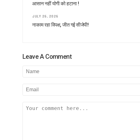
आसान नहीं योगी को हटाना !
बैकफुट पर होंगे ट्रम्प !
सुलह के रास्ते पर टीएमसी और कांग्रेस!
JULY 26, 2026
रविकिशन ने दिखाया मोदी को आईना !
नाकाम रहा विपक्ष, जीत गई सीजेपी!
SPG के हवाले हुआ यूपी !
ये रिश्ता भी कोई रिश्ता है
योगी शरणम गच्छामि !
Leave A Comment
चुनाव के लिए फ्रंटलाइनर बना संघ !
बिखरने लगा आईएनडीआईए !
पीएम पद से इस्तीफा देंगे मोदी !
योगी की राह पर धामी !
CS के सेवा विस्तार का होगा मतलब !
दो दशक बाद दोनों साथ
सैनिटरी पैड पर राहुल गांधी…
झूठा साबित हुए ट्रम्प !
अमेरिका के कब्जे में खामेनेई !
योगी से कड़वाहट खत्म..