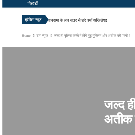
गैलरी
ब्रेकिंग न्यूज
विधानसभा के लघु सत्र से डरे क्यों अखिलेश!
आसान नहीं योगी को हटाना !
Home
टॉप न्यूज
जल्द ही पुलिस कब्जे में होंगे गुडू मुस्लिम और अतीक की पत्नी !
नाकाम रहा विपक्ष, जीत गई सीजेपी!
सबकुछ लुटा, उद्धव फिर रामभरोसे!
बीजेपी से फिर नाराज बृजभूषण !
बीबी जसवीन कौर बनी SGPC की धर्म-कोआर्डिनेटर
आखिरकार बंगाल में बीजेपी सरकार, मुखिया बने सुर्वेंदु!
आखिर जीत ही लिया बंगाल !
इक्कीस साल बाद नीतीश ने छोड़ा अपना घर !
अलग राज्य अलग नीति के नए फार्मूले पर बीजेपी!
जल्द ही
अपनों के निशाने पर योगी आदित्यनाथ?
फिर भाई ने छोड़ा साथ !
अतीक क
गोरखपुर में बार काउंसिल का चुनाव सकुशल संपन्न।
ज्योतिर्विद नरेंद्र ने किया गोरखपुर सिनेमा महोत्सव का शुभारंभ