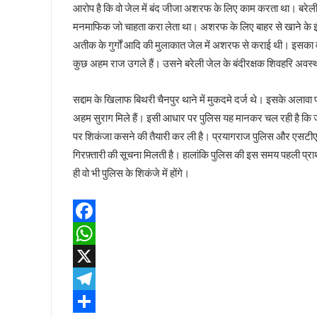
आरोप है कि वो जेल में बंद जीजा अशरफ के लिए काम करता था। बरेली जे
लोकपाल या शौकपाल!
मनमाफिक जो चाहता करा लेता था। अशरफ के लिए बाहर से खाने के इंतज
बिहार में फिर छले गए मुस्लिम
अतीक के गुर्गों आदि की मुलाकात जेल में अशरफ से कराई थी। इसका वीडि
फिर अलग हुए राजभर !
कुछ अहम राज उगले हैं। उसने बरेली जेल के बंदीरक्षक शिवहरि अवस्
सपा नहीं लड़ेगी पंचायत चुनाव!
योगी की बाल्मीकि चाल में फंसे अखिलेश !
सद्दाम के खिलाफ बिथरी चैनपुर थाने में मुकदमे दर्ज थे। इसके अलावा 
चुनाव की घोषणा और मायावती का ऐलान !
अहम सुराग मिले हैं। इसी आधार पर पुलिस यह मानकर चल रही है कि जल्
विजन-2047 का हिस्सा है ‘वन नेशन वन इलैक्शन’ : डॉ राजीव
पर शिकंजा कसने की तैयारी कर ली है। प्रयागराज पुलिस और एसटीएफ क
देश में नेपाल जैसे हालात की आशंका !
गिरफ़्तारी की सूचना मिलती है। हालांकि पुलिस की इस समय पहली प्र
केशव का संकेत !
ही वो भी पुलिस के शिकंजे में होंगे।
भाजपाई होते-होते रह गए शिवपाल!
बुरे दौर में नेपाल !
BSP का सियासी रिस्टार्ट!
Facebook
संकट में एनडीए !
WhatsApp
कृषि होगा विकास का आधार!
X
अशान्ति फैलाने की कोशिश में ट्रम्प !
Telegram
भ्रष्टाचार पर चला योगी चाबुक !