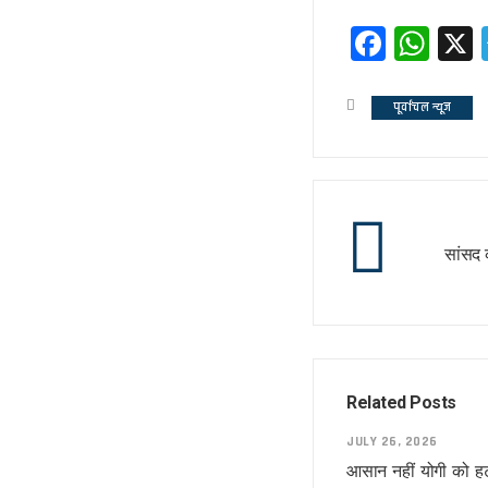
कृषि होगा विकास का आधार!
Faceb
Wh
अशान्ति फैलाने की कोशिश में ट्रम्प !
भ्रष्टाचार पर चला योगी चाबुक !
चूक तो हो ही गई !
पूर्वांचल न्यूज
कश्मीर विवाद सुलझाने को तैयार पाक 
रिटायर नहीं होंगे!
कांग्रेसी खेवनहार पप्पू और केके!
एक मुद्दे पर दो फाड़ हुआ विपक्ष !
सांसद 
खतरे में राहुल गांधी !
विपक्षी गठबंधन को धार देंगे अखिलेश 
तेजस्वी नहीं, तेजप्रताप तो हैं न जी!
बिहार में मोदी का ‘फुले’ अटैक
संकट में डालर !
Related Posts
मायावती ने क्यों भेजा था जेल ?
सीपी होंगे वीपी!
JULY 26, 2026
आसान नहीं योगी को हट
चर्चा में ही रहेंगे तेजप्रताप या…