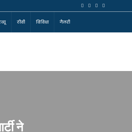
व्यू
टीवी
विविधा
गैलरी
्टी ने