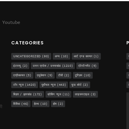
Youtube
ेजस!
CATEGORIES
..
UNCATEGORIZED
(80)
अन्य
(10)
आर्ट एण्ड कल्चर
(1)
डीजीपी बनना!
इंटरव्यू
(2)
उत्तर प्रदेश / उत्तराखंड
(1210)
एंटेरटैनमेंट
(9)
एग्रीकल्चर
(5)
एजूकेशन
(9)
टीवी
(2)
टूरिज़म
(10)
टॉप न्यूज
(1420)
पूर्वांचल न्यूज
(443)
फूड कोर्ट
(2)
ट
बिहार / झारखंड
(172)
ब्रेकिंग न्यूज
(11)
लाइफस्टाइल
(3)
विविधा
(46)
हेल्थ
(10)
होम
(2)
की