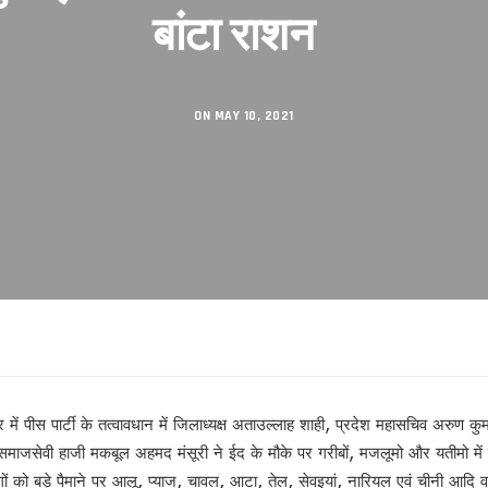
बांटा राशन
सकुशल संपन्न।
िनेमा महोत्सव का शुभारंभ
शंकराचार्य अब नहीं, आखिर क्यों ?
ON MAY 10, 2021
 का तलाक !
 से
गी पार!
 में पीस पार्टी के तत्वावधान में जिलाध्यक्ष अताउल्लाह शाही, प्रदेश महासचिव अरुण कुमार 
्ठ समाजसेवी हाजी मकबूल अहमद मंसूरी ने ईद के मौके पर गरीबों, मजलूमो और यतीमो में ख
रहा है’ से परिचित हुए लोग
गों को बड़े पैमाने पर आलू, प्याज, चावल, आटा, तेल, सेवइयां, नारियल एवं चीनी आदि 