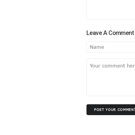
धन्यवाद पर निष्कासन!
सुलझ नहीँ रही गवर्नर और सीएम की गुत
अंगड़ाई ही खड़ा करेगा ‘रंगमहल’ ..
बैकफुट पर होंगे ट्रम्प !
Leave A Comment
सुलह के रास्ते पर टीएमसी और कांग्रे
रविकिशन ने दिखाया मोदी को आईना !
SPG के हवाले हुआ यूपी !
ये रिश्ता भी कोई रिश्ता है
योगी शरणम गच्छामि !
चुनाव के लिए फ्रंटलाइनर बना संघ !
बिखरने लगा आईएनडीआईए !
पीएम पद से इस्तीफा देंगे मोदी !
योगी की राह पर धामी !
POST YOUR COMMEN
CS के सेवा विस्तार का होगा मतलब !
दो दशक बाद दोनों साथ
सैनिटरी पैड पर राहुल गांधी…