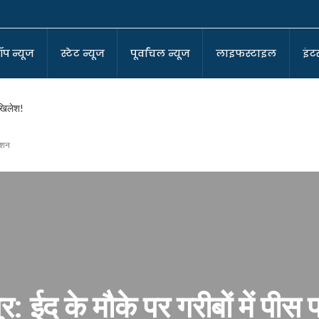
ॉप न्यूज
स्टेट न्यूज
पूर्वांचल न्यूज
लाइफस्टाइल
इंटर
अखिलेश!
राशन
-कोआर्डिनेटर
ा बने सुर्वेंदु!
ा घर !
पर बीजेपी!
: ईद के मौके पर गरीबों में पीस पार
?