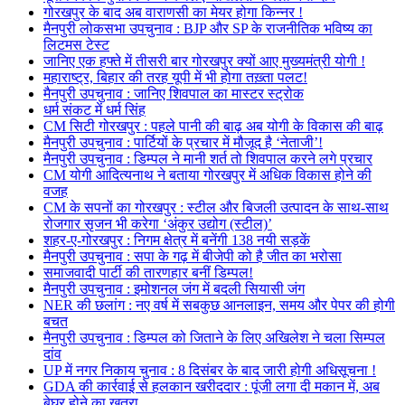
गोरखपुर के बाद अब वाराणसी का मेयर होगा किन्नर !
मैनपुरी लोकसभा उपचुनाव : BJP और SP के राजनीतिक भविष्य का
लिटमस टेस्ट
जानिए एक हफ्ते में तीसरी बार गोरखपुर क्यों आए मुख्यमंत्री योगी !
महाराष्ट्र, बिहार की तरह यूपी में भी होगा तख़्ता पलट!
मैनपुरी उपचुनाव : जानिए शिवपाल का मास्टर स्ट्रोक
धर्म संकट में धर्म सिंह
CM सिटी गोरखपुर : पहले पानी की बाढ़ अब योगी के विकास की बाढ़
मैनपुरी उपचुनाव : पार्टियों के प्रचार में मौजूद है ‘नेताजी’!
मैनपुरी उपचुनाव : डिम्पल ने मानी शर्त तो शिवपाल करने लगे प्रचार
CM योगी आदित्यनाथ ने बताया गोरखपुर में अधिक विकास होने की
वजह
CM के सपनों का गोरखपुर : स्टील और बिजली उत्पादन के साथ-साथ
रोजगार सृजन भी करेगा ‘अंकुर उद्योग (स्टील)’
शहर-ए-गोरखपुर : निगम क्षेत्र में बनेंगी 138 नयी सड़कें
मैनपुरी उपचुनाव : सपा के गढ़ में बीजेपी को है जीत का भरोसा
समाजवादी पार्टी की तारणहार बनीं डिम्पल!
मैनपुरी उपचुनाव : इमोशनल जंग में बदली सियासी जंग
NER की छलांग : नए वर्ष में सबकुछ आनलाइन, समय और पेपर की होगी
बचत
मैनपुरी उपचुनाव : डिम्पल को जिताने के लिए अखिलेश ने चला सिम्पल
दांव
UP में नगर निकाय चुनाव : 8 दिसंबर के बाद जारी होगी अधिसूचना !
GDA की कार्रवाई से हलकान खरीददार : पूंजी लगा दी मकान में, अब
बेघर होने का खतरा