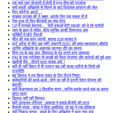
एक चर्च जहां भोजपुरी में होती है प्रभु यीशु की प्रार्थना
क्यों बदली अखिलेश से मिलने के बाद विधायक इरफान की जेल
फिर कोरोना अलर्ट…
साइबर क्राइम की ये खबर, आपके लिए एक सबक भी है
ऐसा हुआ तो फिर बीएसपी का क्या होगा
UP में मनचले बेलगाम… ‘बेटी बचाओ बेटी पढ़ाओ’ को दे रहे चुनौती
जाम के झाम से मुक्ति, सीधे पहुंचिए काशी विश्वनाथ धाम
सुर्खियों में छोटे नेताजी
चीन की रूह कांप जाएगी, बताया BJP सांसद ने
हार्ट अटैक से मौत अब नहीं! बचाएगी BHU की हृदय महाकषाय औषधि
जानिए अखिलेश के अचानक कानपुर दौरे का रहस्य
बिना पद के बढ़ा कद, शिवपाल के घर लगने लगा जमावड़ा
PM के एक प्रोजेक्ट से लाखों को मिला रोजगार और करोड़ों की हुई आय
खतौली मैच : जीतने वाला मायूस क्यों ?
यूपी ही नहीं बिहार में भी परवान चढ़ रही चाचा-भतीजे के रिश्ते की
राजनीति
बहू डिम्पल ने तय किया ससुर के लिए रिटर्न गिफ्ट!
कर्मचारियों की बल्ले-बल्ले : होने जा रही है पुरानी पेंशन योजना की
बहाली!
यूपी विधानसभा का 2 दिवसीय सत्र : जानिए इसके पहले कब था इतना
छोटा सत्र
डिम्पल नहीं रहीं सिम्पल
यूपी उपचुनाव परिणाम : आकाश ने बचाई बीजेपी की लाज
मैनपुरी फतह : चाचा ने दिया आशीर्वाद, तो बहू ने रचा इतिहास
यूपी निकाय चुनाव : कब्जे के लिए अखिलेश ने चला नया दांव