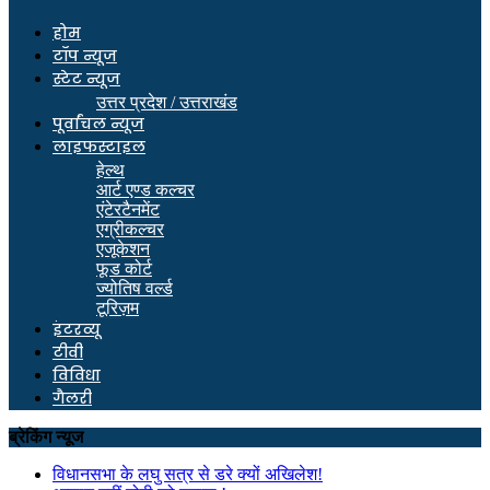
होम
टॉप न्यूज
स्टेट न्यूज
उत्तर प्रदेश / उत्तराखंड
पूर्वांचल न्यूज
लाइफस्टाइल
हेल्थ
आर्ट एण्ड कल्चर
एंटेरटैनमेंट
एग्रीकल्चर
एजूकेशन
फूड कोर्ट
ज्योतिष वर्ल्ड
टूरिज़म
इंटरव्यू
टीवी
विविधा
गैलरी
ब्रेकिंग न्यूज
विधानसभा के लघु सत्र से डरे क्यों अखिलेश!