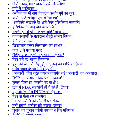
घोसी उपचुनाव : अकेले पड़े अखिलेश!
यूपी में थर्डफ्रंट !
अतीक का भी बाप निकला उसके गुर्गे का गुर्गा!
घोसी में जीत दिलाएगा ये ‘समाज’ !
‘अतीकी’ नेटवर्क के आगे फेल पुलिसिया नेटवर्क!
हरिशंकर के बाद अब अमरमणि !
अपनी ही छोड़ी सीट पर जीतेंगे दारा या..
कार्यकर्ताओं के महाराज मंत्री संजय निषाद!
ये कैसी संतई?
शिष्टाचार बनेगा सियासत का आधार !
गदर-2 ने मचाया गदर
ऐतिहासिक महलों में होटल सा लुत्फ !
फिर ठगे गए चाचा शिवपाल !
यूपी की जेल से रिहा होगा दाऊद का माफिया दोस्त !
परिवारवाद के साये में बीएसपी !
‘आजादी’ जैसे ग्रह-नक्षत्र कराएंगे नई ‘आजादी’ का अहसास !
BSP की सियासी पिच पर ‘आकाश’ !
चुनाव जिताओ ‘मंत्री’ पद पाओ !
यूपी में NDA सहयोगी ही दे रहे हैं ‘टेंशन’
यूपी के ‘रण’ में INDIA से प्रियंका
फिर से फंस गए राजभर!
SDM ज्योति की नौकरी पर संकट!
नहीं बचेगी अतीक की ‘खास’ जैनब!
चुनाव दर चुनाव ‘योगी बयान’ ने दिए परिणाम
बीजेपी में आएंगे जयंत !