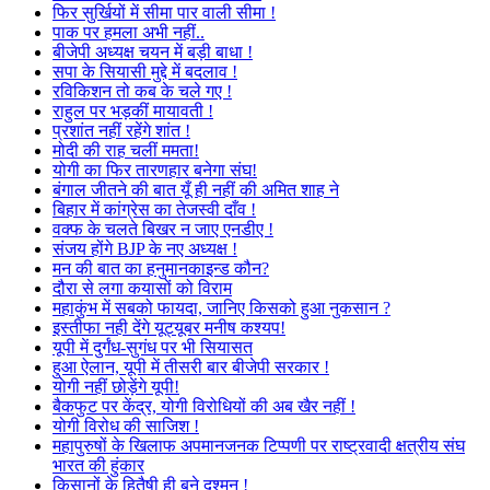
फिर सुर्खियों में सीमा पार वाली सीमा !
पाक पर हमला अभी नहीं..
बीजेपी अध्यक्ष चयन में बड़ी बाधा !
सपा के सियासी मुद्दे में बदलाव !
रविकिशन तो कब के चले गए !
राहुल पर भड़कीं मायावती !
प्रशांत नहीं रहेंगे शांत !
मोदी की राह चलीं ममता!
योगी का फिर तारणहार बनेगा संघ!
बंगाल जीतने की बात यूँ ही नहीं की अमित शाह ने
बिहार में कांग्रेस का तेजस्वी दाँव !
वक्फ के चलते बिखर न जाए एनडीए !
संजय होंगे BJP के नए अध्यक्ष !
मन की बात का हनुमानकाइन्ड कौन?
दौरा से लगा कयासों को विराम
महाकुंभ में सबको फायदा, जानिए किसको हुआ नुकसान ?
इस्तीफा नही देंगे यूट्यूबर मनीष कश्यप!
यूपी में दुर्गंध-सुगंध पर भी सियासत
हुआ ऐलान, यूपी में तीसरी बार बीजेपी सरकार !
योगी नहीं छोड़ेंगे यूपी!
बैकफुट पर केंद्र, योगी विरोधियों की अब खैर नहीं !
योगी विरोध की साजिश !
महापुरुषों के खिलाफ अपमानजनक टिप्पणी पर राष्ट्रवादी क्षत्रीय संघ
भारत की हुंकार
किसानों के हितैषी ही बने दुश्मन !