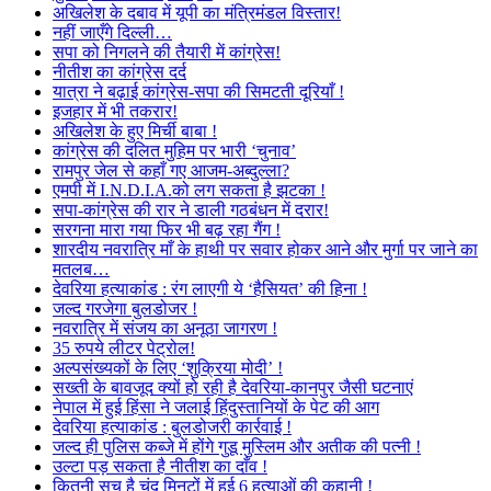
अखिलेश के दबाव में यूपी का मंत्रिमंडल विस्तार!
नहीं जाएँगे दिल्ली…
सपा को निगलने की तैयारी में कांग्रेस!
नीतीश का कांग्रेस दर्द
यात्रा ने बढ़ाई कांग्रेस-सपा की सिमटती दूरियाँ !
इजहार में भी तकरार!
अखिलेश के हुए मिर्ची बाबा !
कांग्रेस की दलित मुहिम पर भारी ‘चुनाव’
रामपुर जेल से कहाँ गए आजम-अब्दुल्ला?
एमपी में I.N.D.I.A.को लग सकता है झटका !
सपा-कांग्रेस की रार ने डाली गठबंधन में दरार!
सरगना मारा गया फिर भी बढ़ रहा गैंग !
शारदीय नवरात्रि माँ के हाथी पर सवार होकर आने और मुर्गा पर जाने का
मतलब…
देवरिया हत्याकांड : रंग लाएगी ये ‘हैसियत’ की हिना !
जल्द गरजेगा बुलडोजर !
नवरात्रि में संजय का अनूठा जागरण !
35 रुपये लीटर पेट्रोल!
अल्पसंख्यकों के लिए ‘शुक्रिया मोदी’ !
सख्ती के बावजूद क्यों हो रही है देवरिया-कानपुर जैसी घटनाएं
नेपाल में हुई हिंसा ने जलाई हिंदुस्तानियों के पेट की आग
देवरिया हत्याकांड : बुलडोजरी कार्रवाई !
जल्द ही पुलिस कब्जे में होंगे गुडू मुस्लिम और अतीक की पत्नी !
उल्टा पड़ सकता है नीतीश का दाँव !
कितनी सच है चंद मिनटों में हुई 6 हत्याओं की कहानी !