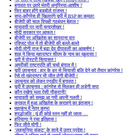
बगावत पर उतरे मंत्री अनुप्रिया-आशीष ?
फिर बाहर होंगे बड़बोले राजभर !
सपा-काँग्रेस ही खिलाएंगे यूपी में BSP का कमल!
बीजेपी की चाल विपक्षी गठबंधन बेहाल !
मायावती पर भारी चन्द्रशेखर !
मोदी सरकार पर आफत !
बीजेपी पर अखिलेश का शायराना वार
एक्जिट पोल में तो बीजेपी की बल्ले-बल्ले
मोदी-योगी राज में बढ़ा देव दीपावली का आकर्षण !
शाह ने किया महाराष्ट्र सीएम के नाम का खुलासा !
यूपी में पोस्टरी सियासत !
अमरीकी राष्ट्रपति की चर्चा बंगाल में !
यूपी उपचुनाव : हार के डर से सियासी बलि देने को तैयार कांग्रेस !
ऐसे तो महाराष्ट्र भी जीत लेगी बीजेपी !
उपचुनाव को लेकर एनडीए में बगावत !
यूपी में उपचुनाव : कांग्रेस से मिलकर ही लड़ेगी सपा
कौन रखेगा भला ऐसी नौकरानी!
मायावती को समझ आ गयी अपनी गलती !
करहल में हुआ अखिलेश के कराहने का इंतजाम !
महाकुंभ में नेत्र कुम्भ!
श्रद्धांजलि : यूं ही कोई रतन नहीं हो जाता …
हरियाणा ने रचा इतिहास !
फिर जीते योगी !
‘लहसुनिया संकट’ के साये में उत्तर प्रदेश !