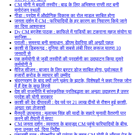
CM योगी ने बदली तस्वीर : बाढ़ के लिए अभिशप्त राप्ती तट बनी
मनोरंजन स्थली
गीडा : प्रदेश में औद्योगिक विकास का रोल माडल साबित होगा
जनता दर्शन में CM : फरियादियों के हर कारण का निवारण किये जाने
का दिया आश्वासन
Dy CM ब्रजेश पाठक : काफिले में गाड़ियों का टकराना महज संयोग या
साजिश…
पराली : समस्या बनी समाधान, डीएम देवरिया की अनूठी पहल
काशी से डिब्रूगढ़ : दुनिया की सबसे लंबी रिवर क्रूज यात्रा 10
जनवरी से
एक कर्मयोगी से जुड़ी तस्वीरों की प्रदर्शनी का उदघाटन किया दूसरे
कर्मयोगी ने
मैरिज सीजन : बाजार के लिए बूस्टर डोज साबित होगा, पूर्वाञ्चल में
हजारों करोड़ के व्यापार की उम्मीद
चंद्रग्रहण के बाद क्यों लगे भूकंप के झटके, विशेषज्ञों ने कहा रिस्क जोन
में हैं देश के कुछ हिस्से
देश की राजनीति में सांस्कृतिक प्रतिबद्धता का अनूठा उदाहरण है उत्तर
प्रदेश की योगी सरकार
काशी की देव दीपावली : देव पर्व पर 21 लाख दीयों से रौशन हुई काशी,
अनूठा रहा लेजरशो
मैनपुरी उपचुनाव : मुलायम सिंह की यादों के सहारे चुनावी वैतरणी पार
करने की तैयारी में सपा!
CM जनता दर्शन : व्यस्तता के बावजूद CM पहुंचे फरियादियों के बीच,
सुना उनका दर्द, दिया निर्देश
एकादशी व्रत : गोरक्षपीठ की परंपरा के तहत CM योगी ने आँवला पेड़ के