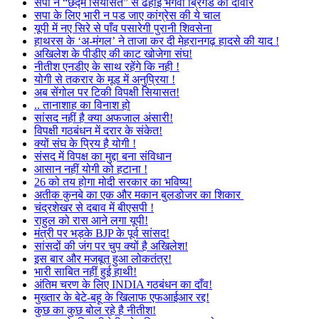
सपा ने “छद्म सियासत” से ढहाई भगवा ब्रिगेड की दीवार
सपा के लिए भारी न पड जाए कांग्रेस की ये चाल
यूपी में नए सिरे से पाँव पसारेगी पुरानी शिवसेना
हाथरस के ‘अ-मंगल’ ने ताजा कर दी मेहरानगढ़ हादसे की याद !
अखिलेश के पीडीए की काट खोजेगा संघ!
नीतीश एनडीए के साथ रहेंगे कि नही !
योगी से तकरार के मूड में अनुप्रिया !
अब सेंगोल पर टिकी विपक्षी सियासत!
.. तानाशाह का विनाश हो
सांसद नहीं है क्या अफजाल अंसारी!
विपक्षी गठबंधन में दरार के संकेत!
क्यों संघ के प्रिय है योगी !
संसद में विपक्ष का मुद्दा बना संविधान
आसान नहीं योगी को हटाना !
26 को तय होगा मोदी सरकार का भविष्य!
अतीक कुनबे का एक और मकान बुलडोजर का शिकार
चंद्रशेखर से दबाव में बीएसपी !
राहुल को रास आने लगा यूपी!
मंत्री पर भड़के BJP के पूर्व सांसद!
सांसदों की जंग पर चुप क्यों है अखिलेश!
इस बार और मजबूत हुआ लोकतंत्र!
भारी साबित नहीं हुई हाथी!
अंतिम चरण के लिए INDIA गठबंधन का दाँव!
मुख्तार के बेटे-बहू के खिलाफ एफआईआर रद्द!
कुछ का कुछ बोल रहे है नीतीश!