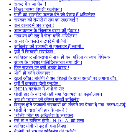
संकट में राजा भैया !
बिखर जाएगा विपक्षी गठबंधन !
पार्टी को राष्ट्रीय फलक देने को बेताब हैं अखिलेश!
सरकार की तैयारी में संघ का एमएमवाई ?
राम दरबार में अब राहुल !
आलाकमान के खिलाफ वरुण की हुंकार !
गठबंधन की राह में रोड़ा बनेंगे अखिलेश!
सांसद के चलते कटघरे में बीजेपी !
अखिलेश की रजामंदी से हमलावर हैं स्वामी !
यूपी में सियासी खरमंडल !
आखिरकार लोकसभा में पास हो गया महिला आरक्षण विधेयक
संजय के ‘प्रेशर पालिटिक्स’का नया दाँव !
फिर राजभर पर क्यों भड़के केशव !
योगी ही बनेंगे खेवनहार !
खुली आँख : बीजेपी ने अब पिछड़ों के साथ अगड़ों पर लगाया दाँव!
यूपी में कमजोर होती एनडीए !
INDIA गठबंधन में अभी से रार
घोसी हार के बाद भी नहीं थमा ‘राजभर’ का बड़बोलापन
अब तो ‘चाचा’ की कीमत समझें अखिलेश
विलुप्त होते जज़्बाती संस्कारों को सँजोने का पैगाम दे गया ‘जश्न-ए-उर्दू’
घोसी में ‘दारा’ की हार के मायने !
‘घोसी’ जीत गए अखिलेश के सुधाकर
ऐसे तो न हासिल होगी I.N.D.I.A. को सत्ता
आखिर मोदी से डर ही गया विपक्ष !
बीजेपी को चुभ गई अखिलेश की चुनौती