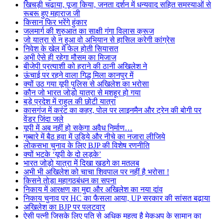
खिचड़ी चढ़ाया, पूजा किया, जनता दर्शन में धन्यवाद सहित समस्याओं से
रूबरू हुए महाराज जी
किसान फिर भरेंगे हुंकार
जलमार्ग की शुरुआत का साक्षी गंगा विलास क्रूज
जो यात्रा से न हुआ वो अभियान से हासिल करेगी कांग्रेस
निवेश के खेल में फेल होती सियासत
अभी ऐसे ही रहेगा मौसम का मिजाज
बीजेपी प्रत्याशी को हराने की ठानी अखिलेश ने
ऊंचाई पर रहने वाला गिद्ध मिला कानपुर में
क्यों उठ गया यूपी पुलिस से अखिलेश का भरोसा
कौन जो भारत जोड़ो यात्रा से मशहूर हो गया
बड़े प्रदेश में राहुल की छोटी यात्रा
कासगंज में करंट का कहर, पोल पर लाइनमैन और ट्रेन की बोगी पर
वेंडर जिंदा जले
यूपी में अब नहीं हो सकेगा अवैध निर्माण…
गुब्बारे में बैठ हवा में उड़िये और नीचे का नजारा लीजिये
लोकसभा चुनाव के लिए BJP की विशेष रणनीति
क्यों भटके ‘यूपी के दो लड़के’
भारत जोड़ो यात्रा में दिखा खडगे का मतलब
अभी भी अखिलेश को चाचा शिवपाल पर नहीं है भरोसा !
किसने तोड़ा महागठबंधन का सपना
निकाय में आरक्षण का मुद्दा और अखिलेश का नया दांव
निकाय चुनाव पर HC का फैसला आया, UP सरकार की सांसत बढ़ाया
अखिलेश का BJP पर पलटवार
ऐसी पत्नी जिसके लिए पति से अधिक महत्व है मेकअप के सामान का