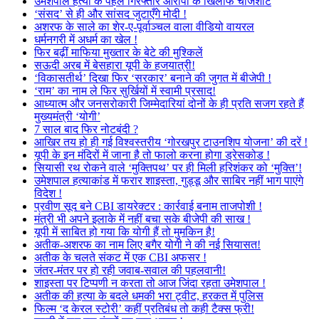
उमेशपाल हत्या के पहले गिरफ्तार आरोपी के खिलाफ चार्जशीट
‘संसद’ से ही और सांसद जुटाएँगे मोदी !
अशरफ के साले का शेर-ए-पूर्वाञ्चल वाला वीडियो वायरल
धर्मनगरी में अधर्म का खेल !
फिर बढ़ीं माफिया मुख्तार के बेटे की मुश्किलें
सऊदी अरब में बेसहारा यूपी के हजयात्री!
‘विकासतीर्थ’ दिखा फिर ‘सरकार’ बनाने की जुगत में बीजेपी !
‘राम’ का नाम ले फिर सुर्खियों में स्वामी प्रसाद!
आध्यात्म और जनसरोकारी जिम्मेदारियां दोनों के ही प्रति सजग रहते हैं
मुख्यमंत्री ‘योगी’
7 साल बाद फिर नोटबंदी ?
आखिर तय हो ही गई विश्वस्तरीय ‘गोरखपुर टाउनशिप योजना’ की दरें !
यूपी के इन मंदिरों में जाना है तो फालो करना होगा ड्रेसकोड !
सियासी रथ रोकने वाले ‘मुक्तिपथ’ पर ही मिली हरिशंकर को ‘मुक्ति’!
उमेशपाल हत्याकांड में फरार शाइस्ता, गुड्डू और साबिर नहीं भाग पाएंगे
विदेश !
प्रवीण सूद बने CBI डायरेक्टर : कार्रवाई बनाम ताजपोशी !
मंत्री भी अपने इलाके में नहीं बचा सके बीजेपी की साख !
यूपी में साबित हो गया कि योगी हैं तो मुमकिन है!
अतीक-अशरफ का नाम लिए बगैर योगी ने की नई सियासत!
अतीक के चलते संकट में एक CBI अफसर !
जंतर-मंतर पर हो रही जवाब-सवाल की पहलवानी!
शाइस्ता पर टिप्पणी न करता तो आज जिंदा रहता उमेशपाल !
अतीक की हत्या के बदले धमकी भरा ट्वीट, हरकत में पुलिस
फिल्म ‘द केरल स्टोरी’ कहीं प्रतिबंध तो कही टैक्स फ्री!