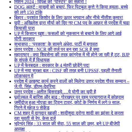
मिशन 2024 : विपक्ष को ‘पोस्टर’ का सहारा !
DOG अलर्ट : मासूमों को बचाएं, फिर पिटबुल कुत्ते ने किया हमला, बच्चे
को लगे 150 टांके
बिहार : प्रशांत किशोर के लिए ऊपर भगवान और नीचे नीतीश कुमार!
यूपी : अखिलेश द्वारा मौर्या को दिए गए CM पद के आफ़र से प्रदेश में चढ़ा
सियासी पारा
UP में किसान खुश : फसलों को नुकसान से बचाने के लिए आगे आई
योगी सरकार
सुभासपा : ‘प्रकाश’ के सामने अंधेरा, पार्टी में बगावत
उत्तर प्रदेश : NCR की तर्ज पर बन रहा SCR है क्या
महाराष्ट्र : क्या शिवसेना की तरह कांग्रेस में भी होने जा रही है टूट, BJP
के संपर्क में हैं विधायक
UP में फेरबदल : सरकार के 4 मंत्री छोड़ेंगे पद!
UP में नया सुरक्षा बल : CISF की तरह बनी UPSSF, पहली तैनाती
लोकभवन में
प्रदेश में उत्कृष्ट कार्य करने वालों को मिलेगा उत्तर प्रदेश गौरव सम्मान –
जे.पी. सिंह, डीएम-देवरिया
उत्तर प्रदेश : अतीत बिसराइये….ये योगी का यूपी है
पूर्वाञ्चल में बारिश और बाढ़ : गोरखपुर पर रहम प्रयागराज में कोहराम
ज़मींदोज़ हुआ नोएडा का ट्विन टावर, कोर्ट के निर्णय में लगे 9 साल,
गिरने में महज 9 सेकेंड
CM शहर में दागदार खाकी : शादीशुदा दरोगा शादी का झांसा दे करता
रहा युवती से रेप, केस दर्ज
भूपेन्द्र सिंह : 33 साल की सेवा, 55 साल की उम्र, बने UP बीजेपी
अध्यक्ष