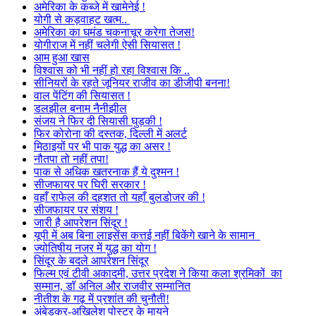
अमेरिका के कब्जे में खामेनेई !
योगी से कड़वाहट खत्म..
अमेरिका का घमंड चकनाचूर करेगा तेजस!
योगीराज में नहीं चलेगी ऐसी सियासत !
आम हुआ खास
विश्वास को भी नहीं हो रहा विश्वास कि ..
सीनियरों के रहते जूनियर राजीव का डीजीपी बनना!
वाल पेंटिंग की सियासत !
डलझील बनाम नैनीझील
संजय ने फिर दी सियासी घुड़की !
फिर कोरोना की दस्तक, दिल्ली में अलर्ट
मिठाइयों पर भी पाक युद्ध का असर !
नौतपा तो नहीं तपा!
पाक से अधिक खतरनाक हैं ये दुश्मन !
सीजफायर पर घिरी सरकार !
वहाँ राफेल की दहशत तो यहाँ बुलडोजर की !
सीजफायर पर संशय !
जारी है आपरेशन सिंदूर !
यूपी में अब बिना लाइसेंस कत्तई नहीं बिकेंगे खाने के सामान
ज्योतिषीय नजर में युद्ध का योग !
सिंदूर के बदले आपरेशन सिंदूर
फिल्म एवं टीवी अकादमी, उत्तर प्रदेश ने किया कला श्रमिकों का
सम्मान, डॉ अनिल और राजवीर सम्मानित
नीतीश के गढ़ में प्रशांत की चुनौती!
अंबेडकर-अखिलेश पोस्टर के मायने