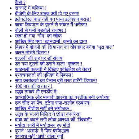
कैसे ?
सन्नाटे में चकिया !
बीजेपी के लिए अछूत क्यों हो गए वरुण!
इलेक्टोरल बांड नहीं बन पाया इलेक्शन ब्रांड!
चाचा शिवपाल के यूटर्न से संकट में भतीजा!
बोली से फंसे बड़बोले राजभर !
खत्म हो गया ‘सैम’ का खौफ
आखिर मिट गया ‘खानदानी’ कुनबे का दाग!
बिहार में बीजेपी की सियासत का खेवनहार बनेगा ‘भूरा बाल’
चलन तोड़ेंगे चिराग !
पल्लवी की राह पर डॉ संजय
डर गया दूसरों को डराने वाला ‘मुख्तार’!
फाइनली पल्लवी ने दिखाए अखिलेश को तेवर!
प्रवचनकर्ता की भूमिका में डिम्पल!
सपा कार्यकर्ता का ऐलान बुरी तरह हारेंगी डिम्पल!
400 पार की सरकार !
उद्धव ठाकरे भी एनडीए में!
आध्यात्मिक और मायावी आस्था का प्रतीक बनी अयोध्या
एक सीट पर पेंच, टूटेगा सपा-रालोद गठबंधन!
आखिर नीतीश नहीं बने संयोजक !
उद्धव के चलते मिलिंद ने छोड़ा कांग्रेस!
बाबा को चढ़ने लगी लोक आस्था की ‘खिचड़ी’
मर्यादा नगरी में मर्यादामय हुए मोदी
पुराने ‘अखाड़े’ में फिर ब्रजभूषण
अपराध नहीं ‘अर्थ’ वाला यूपी