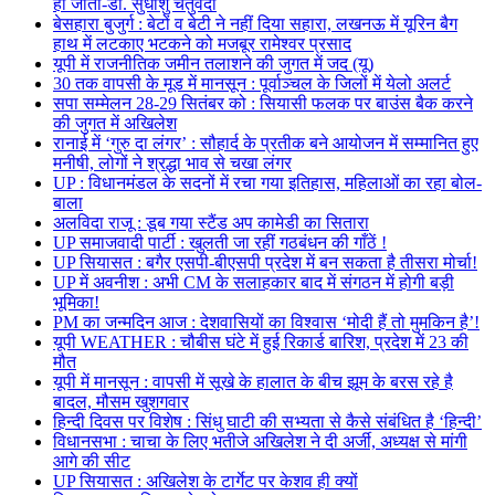
हो जाता-डॉ. सुधांशु चतुर्वेदी
बेसहारा बुजुर्ग : बेटों व बेटी ने नहीं दिया सहारा, लखनऊ में यूरिन बैग
हाथ में लटकाए भटकने को मजबूर रामेश्वर प्रसाद
यूपी में राजनीतिक जमीन तलाशने की जुगत में जद (यू)
30 तक वापसी के मूड में मानसून : पूर्वाञ्चल के जिलों में येलो अलर्ट
सपा सम्मेलन 28-29 सितंबर को : सियासी फलक पर बाउंस बैक करने
की जुगत में अखिलेश
रानाई में ‘गुरु दा लंगर’ : सौहार्द के प्रतीक बने आयोजन में सम्मानित हुए
मनीषी, लोगों ने श्रद्धा भाव से चखा लंगर
UP : विधानमंडल के सदनों में रचा गया इतिहास, महिलाओं का रहा बोल-
बाला
अलविदा राजू : डूब गया स्टैंड अप कामेडी का सितारा
UP समाजवादी पार्टी : खुलती जा रहीं गठबंधन की गाँठें !
UP सियासत : बगैर एसपी-बीएसपी प्रदेश में बन सकता है तीसरा मोर्चा!
UP में अवनीश : अभी CM के सलाहकार बाद में संगठन में होगी बड़ी
भूमिका!
PM का जन्मदिन आज : देशवासियों का विश्वास ‘मोदी हैं तो मुमकिन है’!
यूपी WEATHER : चौबीस घंटे में हुई रिकार्ड बारिश, प्रदेश में 23 की
मौत
यूपी में मानसून : वापसी में सूखे के हालात के बीच झूम के बरस रहे है
बादल, मौसम खुशगवार
हिन्दी दिवस पर विशेष : सिंधु घाटी की सभ्यता से कैसे संबंधित है ‘हिन्दी’
विधानसभा : चाचा के लिए भतीजे अखिलेश ने दी अर्जी, अध्यक्ष से मांगी
आगे की सीट
UP सियासत : अखिलेश के टार्गेट पर केशव ही क्यों