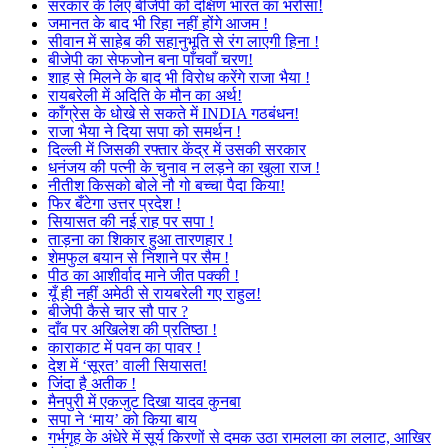
सरकार के लिए बीजेपी को दक्षिण भारत का भरोसा!
जमानत के बाद भी रिहा नहीं होंगे आजम !
सीवान में साहेब की सहानुभूति से रंग लाएगी हिना !
बीजेपी का सेफजोन बना पाँचवाँ चरण!
शाह से मिलने के बाद भी विरोध करेंगे राजा भैया !
रायबरेली में अदिति के मौन का अर्थ!
काँग्रेस के धोखे से सकते में INDIA गठबंधन!
राजा भैया ने दिया सपा को समर्थन !
दिल्ली में जिसकी रफ्तार केंद्र में उसकी सरकार
धनंजय की पत्नी के चुनाव न लड़ने का खुला राज !
नीतीश किसको बोले नौ गो बच्चा पैदा किया!
फिर बँटेगा उत्तर प्रदेश !
सियासत की नई राह पर सपा !
ताड़ना का शिकार हुआ तारणहार !
शेमफुल बयान से निशाने पर सैम !
पीठ का आशीर्वाद माने जीत पक्की !
यूँ ही नहीं अमेठी से रायबरेली गए राहुल!
बीजेपी कैसे चार सौ पार ?
दाँव पर अखिलेश की प्रतिष्ठा !
काराकाट में पवन का पावर !
देश में ‘सूरत’ वाली सियासत!
जिंदा है अतीक !
मैनपुरी में एकजुट दिखा यादव कुनबा
सपा ने ‘माय’ को किया बाय
गर्भगृह के अंधेरे में सूर्य किरणों से दमक उठा रामलला का ललाट, आखिर