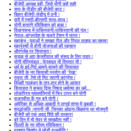
बीजेपी अध्यक्ष वही, जिसे योगी कहें सही
सपा के पीडीए की बीजेपी काट !
बिहार बीजेपी-जेडीयू में ठनी !
यूपी में एसपी-बीएसपी साथ-साथ !
योगी बनाएंगे रविकिशन को बाबा !
विधानसभा में पाकिस्तानी-पाकिस्तानी की गूंज !
नेपाल–बांग्लादेश के चलते टेंशन में भारत !
महाकुंभ : युवाओं ने समझा रील और रियल लाइफ का महत्व!
महापुरुषों से होगी योजनाओं की पहचान
औरंगजेब पर सियासत !
सड़क से आए केजरीवाल की संसद के लिए तडप !
योगी मंत्रिमंडल : फेरबदल भी विस्तार भी !
धर्म के इर्द-गिर्द आमने-सामने की सियासत
बीजेपी के नए सियासी प्रयोग की ‘रेखा’
राहुल जी, ऐसे तो मिट जाएगी कांग्रेस !
विपक्षी गठबंधन के तार-तार होने के आसार
सियासत ने कुचल दिया निषाद धर्मात्मा का धर्म..
लोकप्रिय मुख्यमंत्रियों में फिर टापर बने योगी
फड़नवीस के गुरु बने योगी !
अमेरिका से अधिक आबादी ने लगाई संगम में डुबकी !
श्रद्धांजलि :जुगानी जी, जिनका ओढ़ना-बिछवना था भोजपुरी
बीजेपी को एक अदद शिंदे की दरकार!
बुरे दिन में भी तेवर से समझौता नहीं !
दिल्ली के नए सीएम रविकिशन !
प्रशांत किशोर ने छोड़ी राजनीति !