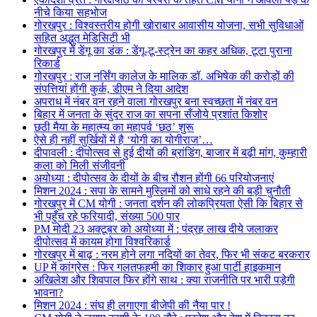
नीचे किया सहभोज
गोरखपुर : विश्वस्तरीय होगी खोराबार आवासीय योजना, सभी सुविधाओं
सहित अद्भुत मेडिसिटी भी
गोरखपुर में डेंगू का डंक : डेंगू-टू-स्ट्रेन का कहर अधिक, टूटा पुराना
रिकार्ड
गोरखपुर : राज नर्सिंग कालेज के मालिक डॉ. अभिषेक की करोड़ों की
संपत्तियां होंगी कुर्क, डीएम ने दिया आदेश
अपराध में नंबर वन रहने वाला गोरखपुर बना स्वच्छता में नंबर वन
बिहार में जनता के सुंदर राज का सपना सँजोये प्रशांत किशोर
छठी मैया के महात्म्य का महापर्व ‘छठ’ शुरू
ऐसे ही नहीं सुर्खियों में है ‘योगी का योगीराज’…
दीपावली : दीपोत्सव से हुई दीयों की ब्रांडिंग, बाजार में बढ़ी मांग, कुम्हारी
कला को मिली संजीवनी
अयोध्या : दीपोत्सव के दीयों के बीच रौशन होंगी 66 परियोजनाएं
मिशन 2024 : सपा के सामने मुस्लिमों को साधे रहने की बड़ी चुनौती
गोरखपुर में CM योगी : जनता दर्शन की लोकप्रियता ऐसी कि बिहार से
भी पहुँच रहे फरियादी, संख्या 500 पार
PM मोदी 23 अक्टूबर को अयोध्या में : पंद्रह लाख दीये जलाकर
दीपोत्सव में कायम होगा विश्वरिकार्ड
गोरखपुर में बाढ़ : नरम होने लगा नदियों का तेवर, फिर भी संकट बरकरार
UP में कांग्रेस : फिर गलतफहमी का शिकार हुआ पार्टी हाइकमान
अखिलेश और शिवपाल फिर होंगे साथ : क्या राजनीति पर भारी पड़ेगी
भावना?
मिशन 2024 : संघ ही लगाएगा बीजेपी की नैया पार !