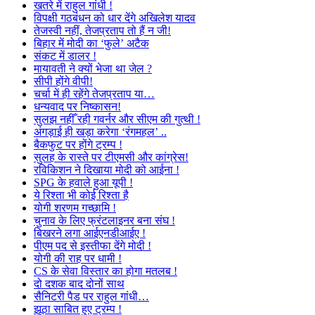
खतरे में राहुल गांधी !
विपक्षी गठबंधन को धार देंगे अखिलेश यादव
तेजस्वी नहीं, तेजप्रताप तो हैं न जी!
बिहार में मोदी का ‘फुले’ अटैक
संकट में डालर !
मायावती ने क्यों भेजा था जेल ?
सीपी होंगे वीपी!
चर्चा में ही रहेंगे तेजप्रताप या…
धन्यवाद पर निष्कासन!
सुलझ नहीँ रही गवर्नर और सीएम की गुत्थी !
अंगड़ाई ही खड़ा करेगा ‘रंगमहल’ ..
बैकफुट पर होंगे ट्रम्प !
सुलह के रास्ते पर टीएमसी और कांग्रेस!
रविकिशन ने दिखाया मोदी को आईना !
SPG के हवाले हुआ यूपी !
ये रिश्ता भी कोई रिश्ता है
योगी शरणम गच्छामि !
चुनाव के लिए फ्रंटलाइनर बना संघ !
बिखरने लगा आईएनडीआईए !
पीएम पद से इस्तीफा देंगे मोदी !
योगी की राह पर धामी !
CS के सेवा विस्तार का होगा मतलब !
दो दशक बाद दोनों साथ
सैनिटरी पैड पर राहुल गांधी…
झूठा साबित हुए ट्रम्प !