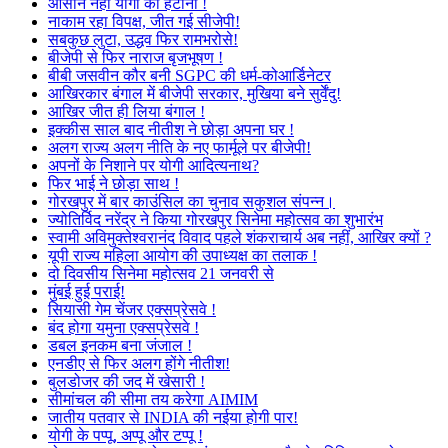
आसान नहीं योगी को हटाना !
नाकाम रहा विपक्ष, जीत गई सीजेपी!
सबकुछ लुटा, उद्धव फिर रामभरोसे!
बीजेपी से फिर नाराज बृजभूषण !
बीबी जसवीन कौर बनी SGPC की धर्म-कोआर्डिनेटर
आखिरकार बंगाल में बीजेपी सरकार, मुखिया बने सुर्वेंदु!
आखिर जीत ही लिया बंगाल !
इक्कीस साल बाद नीतीश ने छोड़ा अपना घर !
अलग राज्य अलग नीति के नए फार्मूले पर बीजेपी!
अपनों के निशाने पर योगी आदित्यनाथ?
फिर भाई ने छोड़ा साथ !
गोरखपुर में बार काउंसिल का चुनाव सकुशल संपन्न।
ज्योतिर्विद नरेंद्र ने किया गोरखपुर सिनेमा महोत्सव का शुभारंभ
स्वामी अविमुक्तेश्वरानंद विवाद पहले शंकराचार्य अब नहीं, आखिर क्यों ?
यूपी राज्य महिला आयोग की उपाध्यक्ष का तलाक !
दो दिवसीय सिनेमा महोत्सव 21 जनवरी से
मुंबई हुई पराई!
सियासी गेम चेंजर एक्सप्रेसवे !
बंद होगा यमुना एक्सप्रेसवे !
डबल इनकम बना जंजाल !
एनडीए से फिर अलग होंगे नीतीश!
बुलडोजर की जद में खेसारी !
सीमांचल की सीमा तय करेगा AIMIM
जातीय पतवार से INDIA की नईया होगी पार!
योगी के पप्पू, अप्पू और टप्पू !