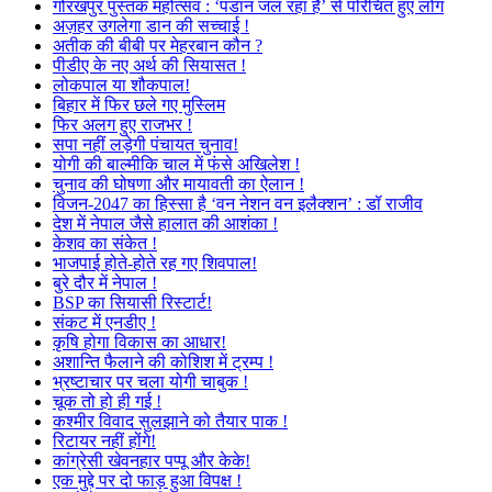
गोरखपुर पुस्तक महोत्सव : ‘पंडान जल रहा है’ से परिचित हुए लोग
अज़हर उगलेगा डान की सच्चाई !
अतीक की बीबी पर मेहरबान कौन ?
पीडीए के नए अर्थ की सियासत !
लोकपाल या शौकपाल!
बिहार में फिर छले गए मुस्लिम
फिर अलग हुए राजभर !
सपा नहीं लड़ेगी पंचायत चुनाव!
योगी की बाल्मीकि चाल में फंसे अखिलेश !
चुनाव की घोषणा और मायावती का ऐलान !
विजन-2047 का हिस्सा है ‘वन नेशन वन इलैक्शन’ : डॉ राजीव
देश में नेपाल जैसे हालात की आशंका !
केशव का संकेत !
भाजपाई होते-होते रह गए शिवपाल!
बुरे दौर में नेपाल !
BSP का सियासी रिस्टार्ट!
संकट में एनडीए !
कृषि होगा विकास का आधार!
अशान्ति फैलाने की कोशिश में ट्रम्प !
भ्रष्टाचार पर चला योगी चाबुक !
चूक तो हो ही गई !
कश्मीर विवाद सुलझाने को तैयार पाक !
रिटायर नहीं होंगे!
कांग्रेसी खेवनहार पप्पू और केके!
एक मुद्दे पर दो फाड़ हुआ विपक्ष !