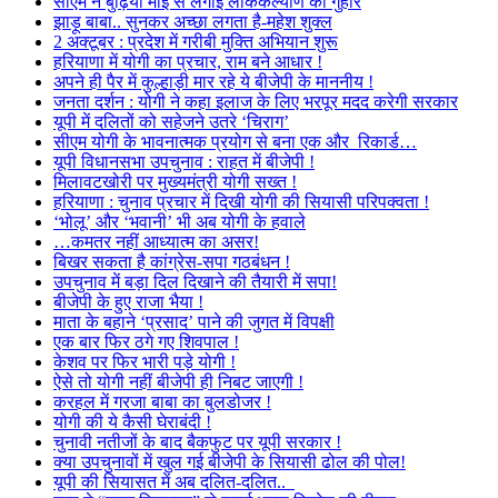
सीएम ने बुढ़िया माई से लगाई लोककल्याण की गुहार
झाड़ू बाबा.. सुनकर अच्छा लगता है-महेश शुक्ल
2 अक्टूबर : प्रदेश में गरीबी मुक्ति अभियान शुरू
हरियाणा में योगी का प्रचार, राम बने आधार !
अपने ही पैर में कुल्हाड़ी मार रहे ये बीजेपी के माननीय !
जनता दर्शन : योगी ने कहा इलाज के लिए भरपूर मदद करेगी सरकार
यूपी में दलितों को सहेजने उतरे ‘चिराग’
सीएम योगी के भावनात्मक प्रयोग से बना एक और रिकार्ड…
यूपी विधानसभा उपचुनाव : राहत में बीजेपी !
मिलावटखोरी पर मुख्यमंत्री योगी सख्त !
हरियाणा : चुनाव प्रचार में दिखी योगी की सियासी परिपक्वता !
‘भोलू’ और ‘भवानी’ भी अब योगी के हवाले
…कमतर नहीं आध्यात्म का असर!
बिखर सकता है कांग्रेस-सपा गठबंधन !
उपचुनाव में बड़ा दिल दिखाने की तैयारी में सपा!
बीजेपी के हुए राजा भैया !
माता के बहाने ‘प्रसाद’ पाने की जुगत में विपक्षी
एक बार फिर ठगे गए शिवपाल !
केशव पर फिर भारी पड़े योगी !
ऐसे तो योगी नहीं बीजेपी ही निबट जाएगी !
करहल में गरजा बाबा का बुलडोजर !
योगी की ये कैसी घेराबंदी !
चुनावी नतीजों के बाद बैकफुट पर यूपी सरकार !
क्या उपचुनावों में खुल गई बीजेपी के सियासी ढोल की पोल!
यूपी की सियासत में अब दलित-दलित..