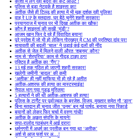
काशी में लग रहा बंदरों का कट आउट !
पुलिस से बड़ा नेटवर्क है शाइस्ता का!
अतीक जैसे ही टिल्लू की हत्या में भी मूक दर्शक रही पुलिस!
वाह रे UP के मतदाता, घर बैठे चुनेंगे शहरी सरकार!
प्रयागराज में चुनाव पर भी दिखा अतीक का खौफ!
कौन है शाइस्ता की सखी ‘मुंडी’?
आजम खान फिर दे रहे हैं विवादित बयान!
पूरे प्रदेश में जो भी हो लेकिन गोरखपुर में CM की प्रतिष्ठा दांव पर!
मायावती की बदली ‘चाल’ ने उड़ाई कई दलों की नींद
अतीक से जेल में मिलने वाली औरत ‘शबनम’ कौन?
नाम से ‘शेरपुरिया’ काम से गीदड़ टाइप ठग!
एक्टिव है अतीक का ‘गैंग’?
13 मई तक गठित हो जाएगी शहरी सरकार!
खलेगी जमीनी ‘बादल’ की कमी
‘अतीक’ ही नहीं माफिया भी हो रहे है अतीत
अतीक-अशरफ की हत्या का मास्टरमाइंड!
नेपाल भाग गया गुड्डू मुस्लिम!
5 हत्यारों ने की थी अतीक-अशरफ की हत्या!
पुलिस के टार्गेट पर पूर्वाञ्चल के ब्रजेश, विजय, मुख्तार समेत नौ ‘डान’
बिना मतदान ही चुनाव जीत ‘पूनम’ बन गई पार्षद, बनाया नया रिकार्ड
बयानों को लेकर फिर चर्चा में वरुण गांधी!
अतीक के अकूत संपत्ति के मायने!
सपा-रालोद गठबंधन में आई दरार!
धर्मनगरी में अधर्म का प्रतीक बन गया था ‘अतीक’
अर्श से आज फर्श पर अ…!