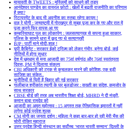
मायावती के TWEETS : मुस्लिमों को साधने की तड़प
आनंदेश्वर पाण्डेय का वायरल फ़ोटो : खेलों में बढ़ती राजनीति का परिणाम
है क्या?
रिटायरमेंट के बाद भी अवनीश का रुतबा रहेगा कायम !
वाह रे योगी : जन्माष्टमी में गोरखपुर से सुबह पूजा कर के गए और रात में
पूजा करने फिर वापस आ गए
कम्हरियाघाट पुल का लोकार्पण : जलसत्याग्रह से सपना हुआ साकार,
पुलिस के सामने धारा में कूद गए थे सत्याग्रही
BJP : पार्टी माने मोदी-शाह !
यूपी कैबिनेट : सरकार ईको टूरिज़्म को लेकर गंभीर, बनेगा बोर्ड, कई
नीतियों में होगा सुधार
देश में धूमधाम से मना आजादी का 75वां वर्षगांठ और 76वां स्वतंत्रता
दिवस, PM ने दिलाया संकल्प
CBI अधिकारी को ट्रक से कुचलकर मारने की कोशिश, एक बड़ी
साजिश का संकेत..
चुनौतियों से घिरी है बिहार की नई सरकार
गालीबाज़ श्रीकांत त्यागी के घर बुलडोजर : सख्ती का संदेश, कमजोर के
साथ सरकार
CBSE बोर्ड की तरह अब भारतीय शिक्षा बोर्ड, MHRD ने दी मंजूरी,
कमान बाबा रामदेव को
आजादी का अमृत महोत्सव : 15 अगस्त तक ऐतिहासिक इमारतों में नहीं
लगेगा कोई प्रवेश शुल्क
CM योगी का जनता दर्शन : महिला ने कहा बार-बार हो रही मेरी भैंस की
चोरी रोकिए महाराज
उत्तर प्रदेश हिन्दी संस्थान का सर्वोच्च ‘भारत भारती सम्मान’ दिल्ली के