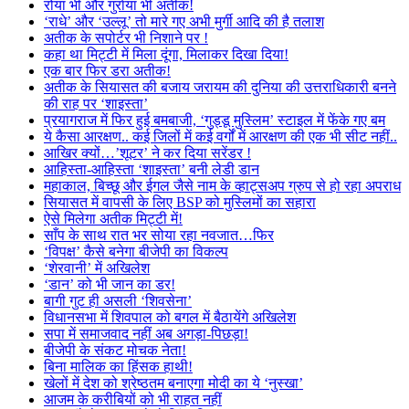
रोया भी और गुर्राया भी अतीक!
‘राधे’ और ‘उल्लू’ तो मारे गए अभी मुर्गी आदि की है तलाश
अतीक के सपोर्टर भी निशाने पर !
कहा था मिट्टी में मिला दूंगा, मिलाकर दिखा दिया!
एक बार फिर डरा अतीक!
अतीक के सियासत की बजाय जरायम की दुनिया की उत्तराधिकारी बनने
की राह पर ‘शाइस्ता’
प्रयागराज में फिर हुई बमबाजी, ‘गुड्डू मुस्लिम’ स्टाइल में फेंके गए बम
ये कैसा आरक्षण.. कई जिलों में कई वर्गों में आरक्षण की एक भी सीट नहीं..
आखिर क्यों…’शूटर’ ने कर दिया सरेंडर !
आहिस्ता-आहिस्ता ‘शाइस्ता’ बनी लेडी डान
महाकाल, बिच्छू और ईगल जैसे नाम के व्हाट्सअप ग्रुप से हो रहा अपराध
सियासत में वापसी के लिए BSP को मुस्लिमों का सहारा
ऐसे मिलेगा अतीक मिट्टी में!
साँप के साथ रात भर सोया रहा नवजात…फिर
‘विपक्ष’ कैसे बनेगा बीजेपी का विकल्प
‘शेरवानी’ में अखिलेश
‘डान’ को भी जान का डर!
बागी गुट ही असली ‘शिवसेना’
विधानसभा में शिवपाल को बगल में बैठायेंगे अखिलेश
सपा में समाजवाद नहीं अब अगड़ा-पिछड़ा!
बीजेपी के संकट मोचक नेता!
बिना मालिक का हिंसक हाथी!
खेलों में देश को श्रेष्ठतम बनाएगा मोदी का ये ‘नुस्खा’
आजम के करीबियों को भी राहत नहीं