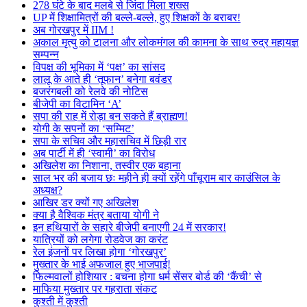
278 घंटे के बाद मलबे से जिंदा मिला शख्स
UP में शिक्षामित्रों की बल्ले-बल्ले, हुए शिक्षकों के बराबर!
अब गोरखपुर में IIM !
अकाल मृत्यु को टालना और लोकमंगल की कामना के साथ रुद्र महायज्ञ
सम्पन्न
विपक्ष की भूमिका में ‘पक्ष’ का सांसद
लालू के आते ही ‘तूफान’ बनेगा बवंडर
बजरंगबली को रेलवे की नोटिस
बीजेपी का विटामिन ‘A’
सपा की राह में रोड़ा बन सकते हैं ब्राह्मण!
योगी के सपनों का ‘सम्मिट’
सपा के सचिव और महासचिव में छिड़ी रार
अब पार्टी में ही ‘स्वामी’ का विरोध
अखिलेश का निशाना, तस्वीर एक बहाना
साल भर की बजाय छः महीने ही क्यों रहेंगे पाँचूराम बार काउंसिल के
अध्यक्ष?
आखिर डर क्यों गए अखिलेश
क्या है वैश्विक मंत्र बताया योगी ने
इन हथियारों के सहारे बीजेपी बनाएगी 24 में सरकार!
यात्रियों को लगेगा रोडवेज का करंट
रेल इंजनों पर लिखा होगा ‘गोरखपुर’
मुख्तार के भाई अफजाल हुए भाजपाई!
फिल्मवालों होशियार : बचना होगा धर्म सेंसर बोर्ड की ‘कैंची’ से
माफिया मुख्तार पर गहराता संकट
कुश्ती में कुश्ती