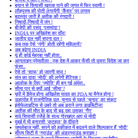
बयान से सियासी खुराक पाने की जुगत में फिर स्वामी !
लौहपुरुष की पोती लगायेंगी ‘कैंसर’ पर लगाम
बदस्तूर जारी है अतीक की रंगदारी !
निषादों-निषादों में जंग !
बीजेपी की पसंद ‘पसमांदा’!
INDIA पर अखिलेश का दाँव!
जातीय दल नहीं सपना दल !
कब तक ऐसे ‘नंगी’ होती रहेंगी महिलायें?
अब बढ़ेगा INDIA
यूं ही कोई मेहरबा नहीं होता..
आनलाइन प्रेमलीला : एक देश में आकर फँसी तो दूसरा विदेश जा कर
फंसा..
ऐसे तो ‘साफ’ हो जाएगी सपा !
संत का दावा ‘मोदी’ की लगेगी हैट्रिक !
आलोक के लिए ‘ज्योति’ ही बन गई अंधेरा..
सीमा पार से क्यों आई ‘सीमा’?
यूपी में डैमेज होगा अखिलेश यादव का PDA या मैनेज होगा !
ऊहापोह में राजनीतिक दल, चुनाव से पहले ‘चुनाव’ का संकट
इंसेफेलाइटिस से उबरे तो अब डराने लगा डाइबिटीज!
अतीक की मौत के बाद भी बढ़ रहा उसका ‘गैंग’
सधे सियासी एजेंडे के साथ गोरखपुर आए थे मोदी
दुबई में भी बनारसी ‘कटहल’ के दीवाने
जुमलेबाज नहीं, सपने को हकीकत में बदलने वाले शिल्पकार हैं ‘मोदी’
सीएम सिटी में ‘ग्राउंड’ की अंडरग्राउंड क्राइम !