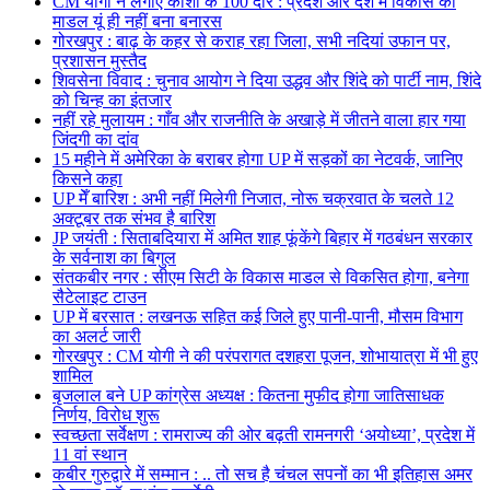
CM योगी ने लगाए काशी के 100 दौरे : प्रदेश और देश में विकास का
माडल यूं ही नहीं बना बनारस
गोरखपुर : बाढ़ के कहर से कराह रहा जिला, सभी नदियां उफान पर,
प्रशासन मुस्तैद
शिवसेना विवाद : चुनाव आयोग ने दिया उद्धव और शिंदे को पार्टी नाम, शिंदे
को चिन्ह का इंतजार
नहीं रहे मुलायम : गाँव और राजनीति के अखाड़े में जीतने वाला हार गया
जिंदगी का दांव
15 महीने में अमेरिका के बराबर होगा UP में सड़कों का नेटवर्क, जानिए
किसने कहा
UP मेँ बारिश : अभी नहीं मिलेगी निजात, नोरू चक्रवात के चलते 12
अक्टूबर तक संभव है बारिश
JP जयंती : सिताबदियारा में अमित शाह फूंकेंगे बिहार में गठबंधन सरकार
के सर्वनाश का बिगुल
संतकबीर नगर : सीएम सिटी के विकास माडल से विकसित होगा, बनेगा
सैटेलाइट टाउन
UP में बरसात : लखनऊ सहित कई जिले हुए पानी-पानी, मौसम विभाग
का अलर्ट जारी
गोरखपुर : CM योगी ने की परंपरागत दशहरा पूजन, शोभायात्रा में भी हुए
शामिल
बृजलाल बने UP कांग्रेस अध्यक्ष : कितना मुफीद होगा जातिसाधक
निर्णय, विरोध शुरू
स्वच्छता सर्वेक्षण : रामराज्य की ओर बढ़ती रामनगरी ‘अयोध्या’, प्रदेश में
11 वां स्थान
कबीर गुरुद्वारे में सम्मान : .. तो सच है चंचल सपनों का भी इतिहास अमर