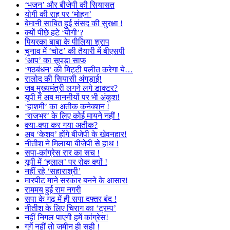
‘भजन’ और बीजेपी की सियासत
योगी की राह पर ‘मोहन’
बेमानी साबित हुई संसद की सुरक्षा !
क्यों पीछे हटे ‘योगी’?
पियरका बाबा के पीलिया श्राप
चुनाव में ‘चोट’ की तैयारी में बीएसपी
‘आप’ का सूपड़ा साफ
‘गठबंधन’ की मिट्टी पलीत करेगा ये…
रालोद की सियासी अंगड़ाई!
जब मुख्यमंत्री लगने लगे डाक्टर?
यूपी में अब माननीयों पर भी अंकुश!
‘हाशमी’ का अतीक कनेक्शन !
‘राजभर’ के लिए कोई मायने नहीं !
क्या-क्या कर गया अतीक?
अब ‘केशव’ होंगे बीजेपी के खेवनहार!
नीतीश ने मिलाया बीजेपी से हाथ !
सपा-कांग्रेस रार का सच !
यूपी में ‘हलाल’ पर रोक क्यों !
नहीं रहे ‘सहाराश्री’
मारपीट माने सरकार बनने के आसार!
राममय हुई राम नगरी
सपा के गढ़ में ही सपा दफ्तर बंद !
नीतीश के लिए चिराग का ‘ट्रम्प’
नहीं निगल पाएगी हमें कांग्रेस!
गुर्गे नहीं तो जमीन ही सही !