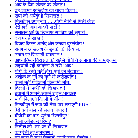
आप के लिए संकट पर संकट !
ढह जाएगा अखिलेश का यादव किला !
सपा की अर्धकुंभी सियासत !
मिल्कीपुर उपचुनाव …..योगी नीति से मिली जीत
ऐसे हारी आम आदमी पार्टी !
सनातन धर्म के खिलाफ साजिश की सुपारी !
दांव पर है साख !
विजय किरन आनंद और उनका दुरसंयोग !
संगम मे अखिलेश के डुबकी की सियासत
स्नान पर सियासी घमासान !
आध्यात्मिक विरासत को सहेजे योगी ने सजाया ‘दिव्य महाकुंभ’
सहयोगी रही कांग्रेस से डरी ‘आप’ !
योगी के रहते नहीं होगा यूपी का बंटवारा !
अतीक के गुर्गे का गुर्गा भी करोड़पति !
पासी नहीं पंडितजी दिलाएंगे जीत!
दिल्ली में ‘फ्री’ की सियासत !
बयानों में आमने-सामने राहुल-भागवत!
योगी दिलाएंगे दिल्ली में जीत !
मिल्कीपुर में सपा की नैया पार लगाएगी PDA !
ऐसे क्यों बोल रहे संजय निषाद !
बीजेपी का दाग धुलेगा मिल्कीपुर !
कैसा अंबेडकर प्रेम ?
नितीश की ‘ना’ पर भी सियासत
कांग्रेसी हुए बृजभूषण !
नए साल में साथ खिचड़ी खाएंगे लालू-नितीश !