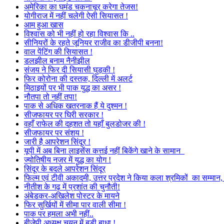
अमेरिका का घमंड चकनाचूर करेगा तेजस!
योगीराज में नहीं चलेगी ऐसी सियासत !
आम हुआ खास
विश्वास को भी नहीं हो रहा विश्वास कि ..
सीनियरों के रहते जूनियर राजीव का डीजीपी बनना!
वाल पेंटिंग की सियासत !
डलझील बनाम नैनीझील
संजय ने फिर दी सियासी घुड़की !
फिर कोरोना की दस्तक, दिल्ली में अलर्ट
मिठाइयों पर भी पाक युद्ध का असर !
नौतपा तो नहीं तपा!
पाक से अधिक खतरनाक हैं ये दुश्मन !
सीजफायर पर घिरी सरकार !
वहाँ राफेल की दहशत तो यहाँ बुलडोजर की !
सीजफायर पर संशय !
जारी है आपरेशन सिंदूर !
यूपी में अब बिना लाइसेंस कत्तई नहीं बिकेंगे खाने के सामान
ज्योतिषीय नजर में युद्ध का योग !
सिंदूर के बदले आपरेशन सिंदूर
फिल्म एवं टीवी अकादमी, उत्तर प्रदेश ने किया कला श्रमिकों का सम्मा
नीतीश के गढ़ में प्रशांत की चुनौती!
अंबेडकर-अखिलेश पोस्टर के मायने
फिर सुर्खियों में सीमा पार वाली सीमा !
पाक पर हमला अभी नहीं..
बीजेपी अध्यक्ष चयन में बड़ी बाधा !