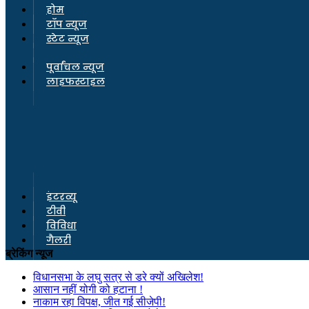
होम
टॉप न्यूज
स्टेट न्यूज
पूर्वांचल न्यूज
लाइफस्टाइल
इंटरव्यू
टीवी
विविधा
गैलरी
ब्रेकिंग न्यूज
विधानसभा के लघु सत्र से डरे क्यों अखिलेश!
आसान नहीं योगी को हटाना !
नाकाम रहा विपक्ष, जीत गई सीजेपी!