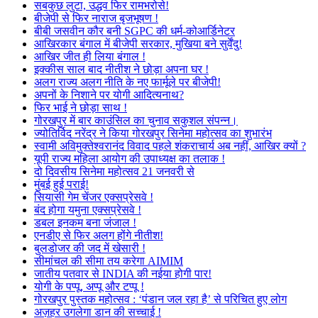
सबकुछ लुटा, उद्धव फिर रामभरोसे!
बीजेपी से फिर नाराज बृजभूषण !
बीबी जसवीन कौर बनी SGPC की धर्म-कोआर्डिनेटर
आखिरकार बंगाल में बीजेपी सरकार, मुखिया बने सुर्वेंदु!
आखिर जीत ही लिया बंगाल !
इक्कीस साल बाद नीतीश ने छोड़ा अपना घर !
अलग राज्य अलग नीति के नए फार्मूले पर बीजेपी!
अपनों के निशाने पर योगी आदित्यनाथ?
फिर भाई ने छोड़ा साथ !
गोरखपुर में बार काउंसिल का चुनाव सकुशल संपन्न।
ज्योतिर्विद नरेंद्र ने किया गोरखपुर सिनेमा महोत्सव का शुभारंभ
स्वामी अविमुक्तेश्वरानंद विवाद पहले शंकराचार्य अब नहीं, आखिर क्यों ?
यूपी राज्य महिला आयोग की उपाध्यक्ष का तलाक !
दो दिवसीय सिनेमा महोत्सव 21 जनवरी से
मुंबई हुई पराई!
सियासी गेम चेंजर एक्सप्रेसवे !
बंद होगा यमुना एक्सप्रेसवे !
डबल इनकम बना जंजाल !
एनडीए से फिर अलग होंगे नीतीश!
बुलडोजर की जद में खेसारी !
सीमांचल की सीमा तय करेगा AIMIM
जातीय पतवार से INDIA की नईया होगी पार!
योगी के पप्पू, अप्पू और टप्पू !
गोरखपुर पुस्तक महोत्सव : ‘पंडान जल रहा है’ से परिचित हुए लोग
अज़हर उगलेगा डान की सच्चाई !