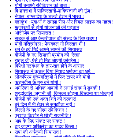
योगी बनाएंगे रविकिशन को बाबा !
विधानसभा में पाकिस्तानी-पाकिस्तानी की गूंज !
नेपाल–बांग्लादेश के चलते टेंशन में भारत !
महाकुंभ : युवाओं ने समझा रील और रियल लाइफ का महत्व!
महापुरुषों से होगी योजनाओं की पहचान
औरंगजेब पर सियासत !
सड़क से आए केजरीवाल की संसद के लिए तडप !
योगी मंत्रिमंडल : फेरबदल भी विस्तार भी !
धर्म के इर्द-गिर्द आमने-सामने की सियासत
बीजेपी के नए सियासी प्रयोग की ‘रेखा’
राहुल जी, ऐसे तो मिट जाएगी कांग्रेस !
विपक्षी गठबंधन के तार-तार होने के आसार
सियासत ने कुचल दिया निषाद धर्मात्मा का धर्म..
लोकप्रिय मुख्यमंत्रियों में फिर टापर बने योगी
फड़नवीस के गुरु बने योगी !
अमेरिका से अधिक आबादी ने लगाई संगम में डुबकी !
श्रद्धांजलि :जुगानी जी, जिनका ओढ़ना-बिछवना था भोजपुरी
बीजेपी को एक अदद शिंदे की दरकार!
बुरे दिन में भी तेवर से समझौता नहीं !
दिल्ली के नए सीएम रविकिशन !
प्रशांत किशोर ने छोड़ी राजनीति !
आप के लिए संकट पर संकट !
ढह जाएगा अखिलेश का यादव किला !
सपा की अर्धकुंभी सियासत !