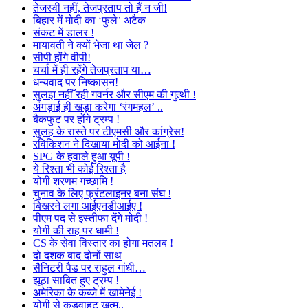
तेजस्वी नहीं, तेजप्रताप तो हैं न जी!
बिहार में मोदी का ‘फुले’ अटैक
संकट में डालर !
मायावती ने क्यों भेजा था जेल ?
सीपी होंगे वीपी!
चर्चा में ही रहेंगे तेजप्रताप या…
धन्यवाद पर निष्कासन!
सुलझ नहीँ रही गवर्नर और सीएम की गुत्थी !
अंगड़ाई ही खड़ा करेगा ‘रंगमहल’ ..
बैकफुट पर होंगे ट्रम्प !
सुलह के रास्ते पर टीएमसी और कांग्रेस!
रविकिशन ने दिखाया मोदी को आईना !
SPG के हवाले हुआ यूपी !
ये रिश्ता भी कोई रिश्ता है
योगी शरणम गच्छामि !
चुनाव के लिए फ्रंटलाइनर बना संघ !
बिखरने लगा आईएनडीआईए !
पीएम पद से इस्तीफा देंगे मोदी !
योगी की राह पर धामी !
CS के सेवा विस्तार का होगा मतलब !
दो दशक बाद दोनों साथ
सैनिटरी पैड पर राहुल गांधी…
झूठा साबित हुए ट्रम्प !
अमेरिका के कब्जे में खामेनेई !
योगी से कड़वाहट खत्म..