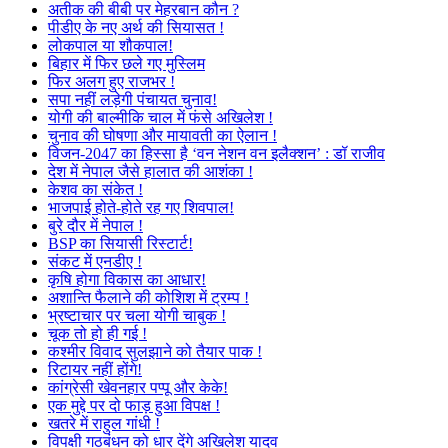
अतीक की बीबी पर मेहरबान कौन ?
पीडीए के नए अर्थ की सियासत !
लोकपाल या शौकपाल!
बिहार में फिर छले गए मुस्लिम
फिर अलग हुए राजभर !
सपा नहीं लड़ेगी पंचायत चुनाव!
योगी की बाल्मीकि चाल में फंसे अखिलेश !
चुनाव की घोषणा और मायावती का ऐलान !
विजन-2047 का हिस्सा है ‘वन नेशन वन इलैक्शन’ : डॉ राजीव
देश में नेपाल जैसे हालात की आशंका !
केशव का संकेत !
भाजपाई होते-होते रह गए शिवपाल!
बुरे दौर में नेपाल !
BSP का सियासी रिस्टार्ट!
संकट में एनडीए !
कृषि होगा विकास का आधार!
अशान्ति फैलाने की कोशिश में ट्रम्प !
भ्रष्टाचार पर चला योगी चाबुक !
चूक तो हो ही गई !
कश्मीर विवाद सुलझाने को तैयार पाक !
रिटायर नहीं होंगे!
कांग्रेसी खेवनहार पप्पू और केके!
एक मुद्दे पर दो फाड़ हुआ विपक्ष !
खतरे में राहुल गांधी !
विपक्षी गठबंधन को धार देंगे अखिलेश यादव