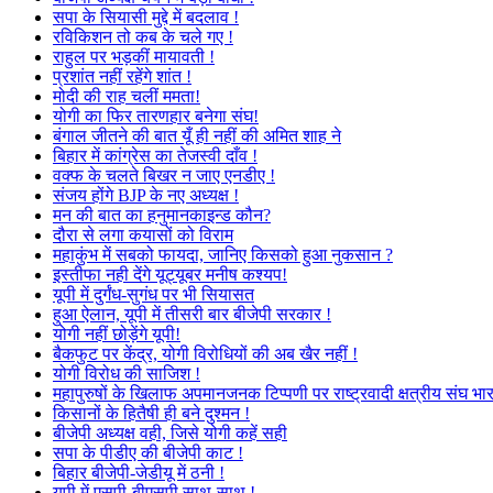
सपा के सियासी मुद्दे में बदलाव !
रविकिशन तो कब के चले गए !
राहुल पर भड़कीं मायावती !
प्रशांत नहीं रहेंगे शांत !
मोदी की राह चलीं ममता!
योगी का फिर तारणहार बनेगा संघ!
बंगाल जीतने की बात यूँ ही नहीं की अमित शाह ने
बिहार में कांग्रेस का तेजस्वी दाँव !
वक्फ के चलते बिखर न जाए एनडीए !
संजय होंगे BJP के नए अध्यक्ष !
मन की बात का हनुमानकाइन्ड कौन?
दौरा से लगा कयासों को विराम
महाकुंभ में सबको फायदा, जानिए किसको हुआ नुकसान ?
इस्तीफा नही देंगे यूट्यूबर मनीष कश्यप!
यूपी में दुर्गंध-सुगंध पर भी सियासत
हुआ ऐलान, यूपी में तीसरी बार बीजेपी सरकार !
योगी नहीं छोड़ेंगे यूपी!
बैकफुट पर केंद्र, योगी विरोधियों की अब खैर नहीं !
योगी विरोध की साजिश !
महापुरुषों के खिलाफ अपमानजनक टिप्पणी पर राष्ट्रवादी क्षत्रीय संघ भा
किसानों के हितैषी ही बने दुश्मन !
बीजेपी अध्यक्ष वही, जिसे योगी कहें सही
सपा के पीडीए की बीजेपी काट !
बिहार बीजेपी-जेडीयू में ठनी !
यूपी में एसपी-बीएसपी साथ-साथ !