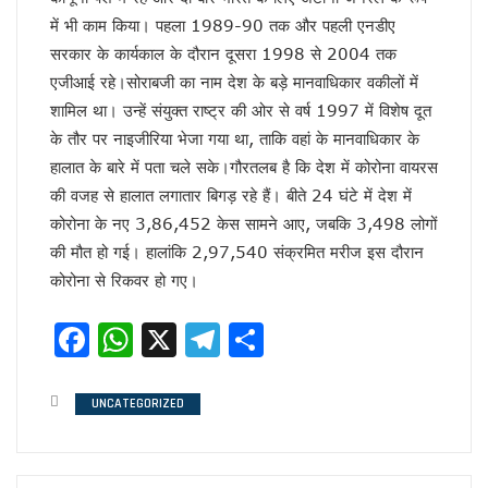
चर्चा में ही रहेंगे तेजप्रताप या…
में भी काम किया। पहला 1989-90 तक और पहली एनडीए
धन्यवाद पर निष्कासन!
सरकार के कार्यकाल के दौरान दूसरा 1998 से 2004 तक
सुलझ नहीँ रही गवर्नर और सीएम की गुत्थी !
एजीआई रहे।सोराबजी का नाम देश के बड़े मानवाधिकार वकीलों में
अंगड़ाई ही खड़ा करेगा ‘रंगमहल’ ..
बैकफुट पर होंगे ट्रम्प !
शामिल था। उन्हें संयुक्त राष्ट्र की ओर से वर्ष 1997 में विशेष दूत
सुलह के रास्ते पर टीएमसी और कांग्रेस!
के तौर पर नाइजीरिया भेजा गया था, ताकि वहां के मानवाधिकार के
रविकिशन ने दिखाया मोदी को आईना !
हालात के बारे में पता चले सके।गौरतलब है कि देश में कोरोना वायरस
SPG के हवाले हुआ यूपी !
की वजह से हालात लगातार बिगड़ रहे हैं। बीते 24 घंटे में देश में
ये रिश्ता भी कोई रिश्ता है
कोरोना के नए 3,86,452 केस सामने आए, जबकि 3,498 लोगों
योगी शरणम गच्छामि !
की मौत हो गई। हालांकि 2,97,540 संक्रमित मरीज इस दौरान
चुनाव के लिए फ्रंटलाइनर बना संघ !
बिखरने लगा आईएनडीआईए !
कोरोना से रिकवर हो गए।
पीएम पद से इस्तीफा देंगे मोदी !
योगी की राह पर धामी !
Facebook
WhatsApp
X
Telegram
Share
CS के सेवा विस्तार का होगा मतलब !
दो दशक बाद दोनों साथ
सैनिटरी पैड पर राहुल गांधी…
UNCATEGORIZED
झूठा साबित हुए ट्रम्प !
अमेरिका के कब्जे में खामेनेई !
योगी से कड़वाहट खत्म..