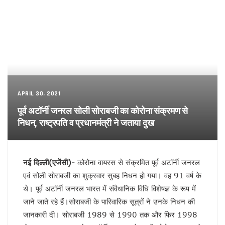
मुंबई हुई पराई!
सियासी गेम चेंजर एक्सप्रेसवे !
बंद होगा यमुना एक्सप्रेसवे !
डबल इनकम बना जंजाल !
एनडीए से फिर अलग होंगे नीतीश!
बुलडोजर की जद में खेसारी !
सीमांचल की सीमा तय करेगा AIMIM
जातीय पतवार से INDIA की नईया होगी पार!
योगी के पप्पू, अप्पू और टप्पू !
APRIL 30, 2021
गोरखपुर पुस्तक महोत्सव : ‘पंडान जल रहा है’ से परिचित हुए लोग
पूर्व अटॉर्नी जनरल सोली सोराबजी का कोरोना संक्रमण से
अज़हर उगलेगा डान की सच्चाई !
निधन, राष्ट्रपति व प्रधानमंत्री ने जताया दुख
अतीक की बीबी पर मेहरबान कौन ?
पीडीए के नए अर्थ की सियासत !
लोकपाल या शौकपाल!
बिहार में फिर छले गए मुस्लिम
नई दिल्ली(एजेंसी)-
कोरोना वायरस से संक्रमित पूर्व अटॉर्नी जनरल
फिर अलग हुए राजभर !
एवं सोली सोराबजी का शुक्रवार सुबह निधन हो गया। वह 91 वर्ष के
सपा नहीं लड़ेगी पंचायत चुनाव!
थे। पूर्व अटॉर्नी जनरल भारत में संवैधानिक विधि विशेषज्ञ के रूप में
योगी की बाल्मीकि चाल में फंसे अखिलेश !
जाने जाते रहे हैं।सोराबजी के पारिवारिक सूत्रों ने उनके निधन की
चुनाव की घोषणा और मायावती का ऐलान !
विजन-2047 का हिस्सा है ‘वन नेशन वन इलैक्शन’ : डॉ राजीव
जानकारी दी। सोराबजी 1989 से 1990 तक और फिर 1998
देश में नेपाल जैसे हालात की आशंका !