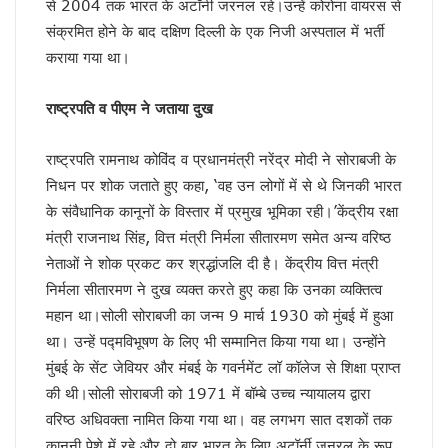
से 2004 तक भारत के अटॉर्नी जरनल रहे।उन्हें कोरोना वायरस से
केशव का संकेत !
संक्रमित होने के बाद दक्षिण दिल्ली के एक निजी अस्पताल में भर्ती
भाजपाई होते-होते रह गए शिवपाल!
कराया गया था।
बुरे दौर में नेपाल !
BSP का सियासी रिस्टार्ट!
राष्ट्रपति व पीएम ने जताया दुख
संकट में एनडीए !
कृषि होगा विकास का आधार!
अशान्ति फैलाने की कोशिश में ट्रम्प !
राष्ट्रपति रामनाथ कोविंद व प्रधानमंत्री नरेंद्र मोदी ने सोराबजी के
भ्रष्टाचार पर चला योगी चाबुक !
निधन पर शोक जताते हुए कहा, ‘वह उन लोगों में से थे जिनकी भारत
चूक तो हो ही गई !
के संवैधानिक कानूनों के विस्तार में प्रमुख भूमिका रही।’केंद्रीय रक्षा
कश्मीर विवाद सुलझाने को तैयार पाक !
मंत्री राजनाथ सिंह, वित्त मंत्री निर्मला सीतारमण समेत अन्य वरिष्ठ
रिटायर नहीं होंगे!
कांग्रेसी खेवनहार पप्पू और केके!
नेताओं ने शोक प्रकट कर श्रद्धांजलि दी है। केंद्रीय वित्त मंत्री
एक मुद्दे पर दो फाड़ हुआ विपक्ष !
निर्मला सीतारमण ने दुख व्यक्त करते हुए कहा कि उनका व्यक्तित्व
खतरे में राहुल गांधी !
महान था।सोली सोराबजी का जन्‍म 9 मार्च 1930 को मुंबई में हुआ
विपक्षी गठबंधन को धार देंगे अखिलेश यादव
था। उन्‍हें पद्मविभूषण के लिए भी सम्‍मानित किया गया था। उन्‍होंने
तेजस्वी नहीं, तेजप्रताप तो हैं न जी!
मुंबई के सेंट जेवियर और मंबई के गवर्नमेंट लॉ कॉलेज से शिक्षा प्राप्‍त
बिहार में मोदी का ‘फुले’ अटैक
की थी।सोली सोराबजी को 1971 में बॉम्बे उच्च न्यायालय द्वारा
संकट में डालर !
मायावती ने क्यों भेजा था जेल ?
वरिष्ठ अधिवक्ता नामित किया गया था। वह लगभग सात दशकों तक
सीपी होंगे वीपी!
कानूनी पेशे में रहे और दो बार भारत के लिए अटॉर्नी जनरल के रूप