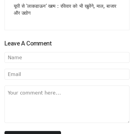
अंबेडकर-अखिलेश पोस्टर के मायने
यूपी से ‘लाकडाऊन’ खत्म : रविवार को भी खुलेंगे, माल, बाजार
फिर सुर्खियों में सीमा पार वाली सीमा !
और उद्योग
पाक पर हमला अभी नहीं..
बीजेपी अध्यक्ष चयन में बड़ी बाधा !
सपा के सियासी मुद्दे में बदलाव !
रविकिशन तो कब के चले गए !
Leave A Comment
राहुल पर भड़कीं मायावती !
प्रशांत नहीं रहेंगे शांत !
मोदी की राह चलीं ममता!
योगी का फिर तारणहार बनेगा संघ!
बंगाल जीतने की बात यूँ ही नहीं की अमित शाह ने
बिहार में कांग्रेस का तेजस्वी दाँव !
वक्फ के चलते बिखर न जाए एनडीए !
संजय होंगे BJP के नए अध्यक्ष !
मन की बात का हनुमानकाइन्ड कौन?
दौरा से लगा कयासों को विराम
महाकुंभ में सबको फायदा, जानिए किसको हुआ नुकसान ?
इस्तीफा नही देंगे यूट्यूबर मनीष कश्यप!
यूपी में दुर्गंध-सुगंध पर भी सियासत
हुआ ऐलान, यूपी में तीसरी बार बीजेपी सरकार !