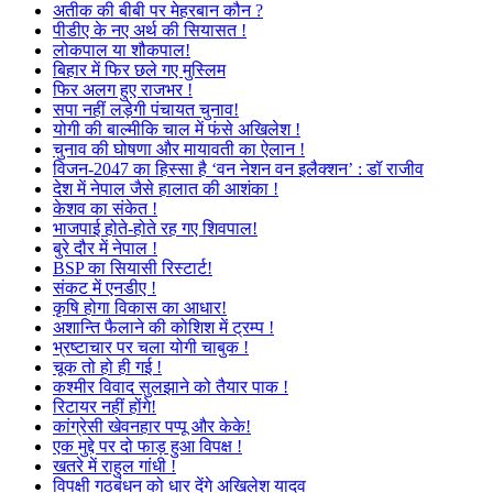
अतीक की बीबी पर मेहरबान कौन ?
पीडीए के नए अर्थ की सियासत !
लोकपाल या शौकपाल!
बिहार में फिर छले गए मुस्लिम
फिर अलग हुए राजभर !
सपा नहीं लड़ेगी पंचायत चुनाव!
योगी की बाल्मीकि चाल में फंसे अखिलेश !
चुनाव की घोषणा और मायावती का ऐलान !
विजन-2047 का हिस्सा है ‘वन नेशन वन इलैक्शन’ : डॉ राजीव
देश में नेपाल जैसे हालात की आशंका !
केशव का संकेत !
भाजपाई होते-होते रह गए शिवपाल!
बुरे दौर में नेपाल !
BSP का सियासी रिस्टार्ट!
संकट में एनडीए !
कृषि होगा विकास का आधार!
अशान्ति फैलाने की कोशिश में ट्रम्प !
भ्रष्टाचार पर चला योगी चाबुक !
चूक तो हो ही गई !
कश्मीर विवाद सुलझाने को तैयार पाक !
रिटायर नहीं होंगे!
कांग्रेसी खेवनहार पप्पू और केके!
एक मुद्दे पर दो फाड़ हुआ विपक्ष !
खतरे में राहुल गांधी !
विपक्षी गठबंधन को धार देंगे अखिलेश यादव