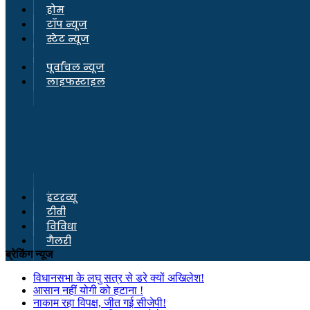
होम
टॉप न्यूज
स्टेट न्यूज
पूर्वांचल न्यूज
लाइफस्टाइल
इंटरव्यू
टीवी
विविधा
गैलरी
ब्रेकिंग न्यूज
विधानसभा के लघु सत्र से डरे क्यों अखिलेश!
आसान नहीं योगी को हटाना !
नाकाम रहा विपक्ष, जीत गई सीजेपी!