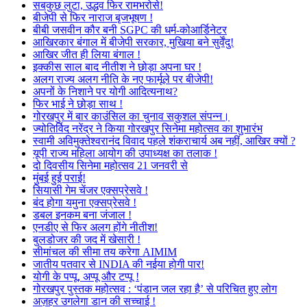
सबकुछ लुटा, उद्धव फिर रामभरोसे!
बीजेपी से फिर नाराज बृजभूषण !
बीबी जसवीन कौर बनी SGPC की धर्म-कोआर्डिनेटर
आखिरकार बंगाल में बीजेपी सरकार, मुखिया बने सुर्वेंदु!
आखिर जीत ही लिया बंगाल !
इक्कीस साल बाद नीतीश ने छोड़ा अपना घर !
अलग राज्य अलग नीति के नए फार्मूले पर बीजेपी!
अपनों के निशाने पर योगी आदित्यनाथ?
फिर भाई ने छोड़ा साथ !
गोरखपुर में बार काउंसिल का चुनाव सकुशल संपन्न।
ज्योतिर्विद नरेंद्र ने किया गोरखपुर सिनेमा महोत्सव का शुभारंभ
स्वामी अविमुक्तेश्वरानंद विवाद पहले शंकराचार्य अब नहीं, आखिर क्यों ?
यूपी राज्य महिला आयोग की उपाध्यक्ष का तलाक !
दो दिवसीय सिनेमा महोत्सव 21 जनवरी से
मुंबई हुई पराई!
सियासी गेम चेंजर एक्सप्रेसवे !
बंद होगा यमुना एक्सप्रेसवे !
डबल इनकम बना जंजाल !
एनडीए से फिर अलग होंगे नीतीश!
बुलडोजर की जद में खेसारी !
सीमांचल की सीमा तय करेगा AIMIM
जातीय पतवार से INDIA की नईया होगी पार!
योगी के पप्पू, अप्पू और टप्पू !
गोरखपुर पुस्तक महोत्सव : ‘पंडान जल रहा है’ से परिचित हुए लोग
अज़हर उगलेगा डान की सच्चाई !