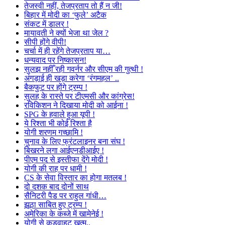
तेजस्वी नहीं, तेजप्रताप तो हैं न जी!
बिहार में मोदी का ‘फुले’ अटैक
संकट में डालर !
मायावती ने क्यों भेजा था जेल ?
सीपी होंगे वीपी!
चर्चा में ही रहेंगे तेजप्रताप या…
धन्यवाद पर निष्कासन!
सुलझ नहीँ रही गवर्नर और सीएम की गुत्थी !
अंगड़ाई ही खड़ा करेगा ‘रंगमहल’ ..
बैकफुट पर होंगे ट्रम्प !
सुलह के रास्ते पर टीएमसी और कांग्रेस!
रविकिशन ने दिखाया मोदी को आईना !
SPG के हवाले हुआ यूपी !
ये रिश्ता भी कोई रिश्ता है
योगी शरणम गच्छामि !
चुनाव के लिए फ्रंटलाइनर बना संघ !
बिखरने लगा आईएनडीआईए !
पीएम पद से इस्तीफा देंगे मोदी !
योगी की राह पर धामी !
CS के सेवा विस्तार का होगा मतलब !
दो दशक बाद दोनों साथ
सैनिटरी पैड पर राहुल गांधी…
झूठा साबित हुए ट्रम्प !
अमेरिका के कब्जे में खामेनेई !
योगी से कड़वाहट खत्म..