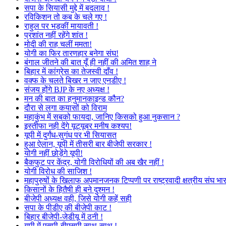
सपा के सियासी मुद्दे में बदलाव !
रविकिशन तो कब के चले गए !
राहुल पर भड़कीं मायावती !
प्रशांत नहीं रहेंगे शांत !
मोदी की राह चलीं ममता!
योगी का फिर तारणहार बनेगा संघ!
बंगाल जीतने की बात यूँ ही नहीं की अमित शाह ने
बिहार में कांग्रेस का तेजस्वी दाँव !
वक्फ के चलते बिखर न जाए एनडीए !
संजय होंगे BJP के नए अध्यक्ष !
मन की बात का हनुमानकाइन्ड कौन?
दौरा से लगा कयासों को विराम
महाकुंभ में सबको फायदा, जानिए किसको हुआ नुकसान ?
इस्तीफा नही देंगे यूट्यूबर मनीष कश्यप!
यूपी में दुर्गंध-सुगंध पर भी सियासत
हुआ ऐलान, यूपी में तीसरी बार बीजेपी सरकार !
योगी नहीं छोड़ेंगे यूपी!
बैकफुट पर केंद्र, योगी विरोधियों की अब खैर नहीं !
योगी विरोध की साजिश !
महापुरुषों के खिलाफ अपमानजनक टिप्पणी पर राष्ट्रवादी क्षत्रीय संघ भा
किसानों के हितैषी ही बने दुश्मन !
बीजेपी अध्यक्ष वही, जिसे योगी कहें सही
सपा के पीडीए की बीजेपी काट !
बिहार बीजेपी-जेडीयू में ठनी !
यूपी में एसपी-बीएसपी साथ-साथ !