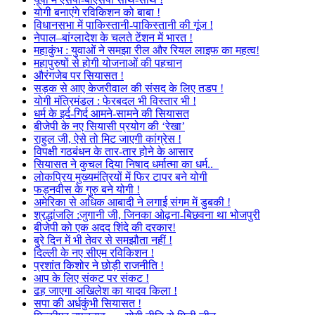
योगी बनाएंगे रविकिशन को बाबा !
विधानसभा में पाकिस्तानी-पाकिस्तानी की गूंज !
नेपाल–बांग्लादेश के चलते टेंशन में भारत !
महाकुंभ : युवाओं ने समझा रील और रियल लाइफ का महत्व!
महापुरुषों से होगी योजनाओं की पहचान
औरंगजेब पर सियासत !
सड़क से आए केजरीवाल की संसद के लिए तडप !
योगी मंत्रिमंडल : फेरबदल भी विस्तार भी !
धर्म के इर्द-गिर्द आमने-सामने की सियासत
बीजेपी के नए सियासी प्रयोग की ‘रेखा’
राहुल जी, ऐसे तो मिट जाएगी कांग्रेस !
विपक्षी गठबंधन के तार-तार होने के आसार
सियासत ने कुचल दिया निषाद धर्मात्मा का धर्म..
लोकप्रिय मुख्यमंत्रियों में फिर टापर बने योगी
फड़नवीस के गुरु बने योगी !
अमेरिका से अधिक आबादी ने लगाई संगम में डुबकी !
श्रद्धांजलि :जुगानी जी, जिनका ओढ़ना-बिछवना था भोजपुरी
बीजेपी को एक अदद शिंदे की दरकार!
बुरे दिन में भी तेवर से समझौता नहीं !
दिल्ली के नए सीएम रविकिशन !
प्रशांत किशोर ने छोड़ी राजनीति !
आप के लिए संकट पर संकट !
ढह जाएगा अखिलेश का यादव किला !
सपा की अर्धकुंभी सियासत !