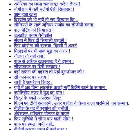
अमेरिका का घमंड चकनाचूर करेगा तेजस!
योगीराज में नहीं चलेगी ऐसी सियासत !
आम हुआ खास
विश्वास को भी नहीं हो रहा विश्वास कि ..
सीनियरों के रहते जूनियर राजीव का डीजीपी बनना!
वाल पेंटिंग की सियासत !
डलझील बनाम नैनीझील
संजय ने फिर दी सियासी घुड़की !
फिर कोरोना की दस्तक, दिल्ली में अलर्ट
मिठाइयों पर भी पाक युद्ध का असर !
नौतपा तो नहीं तपा!
पाक से अधिक खतरनाक हैं ये दुश्मन !
सीजफायर पर घिरी सरकार !
वहाँ राफेल की दहशत तो यहाँ बुलडोजर की !
सीजफायर पर संशय !
जारी है आपरेशन सिंदूर !
यूपी में अब बिना लाइसेंस कत्तई नहीं बिकेंगे खाने के सामान
ज्योतिषीय नजर में युद्ध का योग !
सिंदूर के बदले आपरेशन सिंदूर
फिल्म एवं टीवी अकादमी, उत्तर प्रदेश ने किया कला श्रमिकों का सम्मा
नीतीश के गढ़ में प्रशांत की चुनौती!
अंबेडकर-अखिलेश पोस्टर के मायने
फिर सुर्खियों में सीमा पार वाली सीमा !
पाक पर हमला अभी नहीं..
बीजेपी अध्यक्ष चयन में बड़ी बाधा !