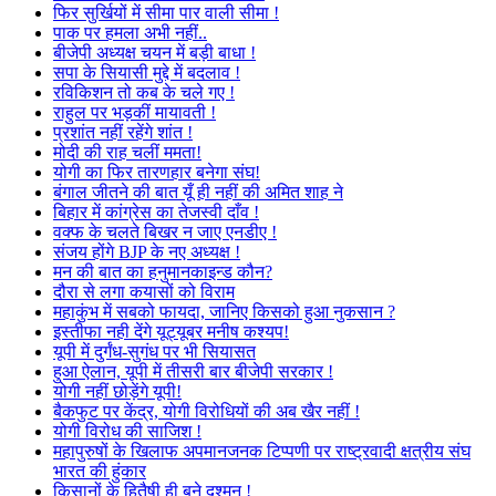
फिर सुर्खियों में सीमा पार वाली सीमा !
पाक पर हमला अभी नहीं..
बीजेपी अध्यक्ष चयन में बड़ी बाधा !
सपा के सियासी मुद्दे में बदलाव !
रविकिशन तो कब के चले गए !
राहुल पर भड़कीं मायावती !
प्रशांत नहीं रहेंगे शांत !
मोदी की राह चलीं ममता!
योगी का फिर तारणहार बनेगा संघ!
बंगाल जीतने की बात यूँ ही नहीं की अमित शाह ने
बिहार में कांग्रेस का तेजस्वी दाँव !
वक्फ के चलते बिखर न जाए एनडीए !
संजय होंगे BJP के नए अध्यक्ष !
मन की बात का हनुमानकाइन्ड कौन?
दौरा से लगा कयासों को विराम
महाकुंभ में सबको फायदा, जानिए किसको हुआ नुकसान ?
इस्तीफा नही देंगे यूट्यूबर मनीष कश्यप!
यूपी में दुर्गंध-सुगंध पर भी सियासत
हुआ ऐलान, यूपी में तीसरी बार बीजेपी सरकार !
योगी नहीं छोड़ेंगे यूपी!
बैकफुट पर केंद्र, योगी विरोधियों की अब खैर नहीं !
योगी विरोध की साजिश !
महापुरुषों के खिलाफ अपमानजनक टिप्पणी पर राष्ट्रवादी क्षत्रीय संघ
भारत की हुंकार
किसानों के हितैषी ही बने दुश्मन !