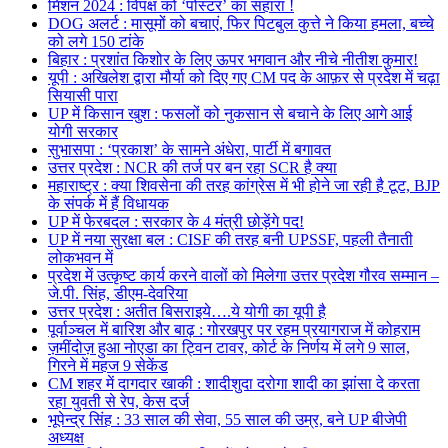
मिशन 2024 : विपक्ष को ‘पोस्टर’ का सहारा !
DOG अलर्ट : मासूमों को बचाएं, फिर पिटबुल कुत्ते ने किया हमला, बच्चे
को लगे 150 टांके
बिहार : प्रशांत किशोर के लिए ऊपर भगवान और नीचे नीतीश कुमार!
यूपी : अखिलेश द्वारा मौर्या को दिए गए CM पद के आफ़र से प्रदेश में चढ़ा
सियासी पारा
UP में किसान खुश : फसलों को नुकसान से बचाने के लिए आगे आई
योगी सरकार
सुभासपा : ‘प्रकाश’ के सामने अंधेरा, पार्टी में बगावत
उत्तर प्रदेश : NCR की तर्ज पर बन रहा SCR है क्या
महाराष्ट्र : क्या शिवसेना की तरह कांग्रेस में भी होने जा रही है टूट, BJP
के संपर्क में हैं विधायक
UP में फेरबदल : सरकार के 4 मंत्री छोड़ेंगे पद!
UP में नया सुरक्षा बल : CISF की तरह बनी UPSSF, पहली तैनाती
लोकभवन में
प्रदेश में उत्कृष्ट कार्य करने वालों को मिलेगा उत्तर प्रदेश गौरव सम्मान –
जे.पी. सिंह, डीएम-देवरिया
उत्तर प्रदेश : अतीत बिसराइये….ये योगी का यूपी है
पूर्वाञ्चल में बारिश और बाढ़ : गोरखपुर पर रहम प्रयागराज में कोहराम
ज़मींदोज़ हुआ नोएडा का ट्विन टावर, कोर्ट के निर्णय में लगे 9 साल,
गिरने में महज 9 सेकेंड
CM शहर में दागदार खाकी : शादीशुदा दरोगा शादी का झांसा दे करता
रहा युवती से रेप, केस दर्ज
भूपेन्द्र सिंह : 33 साल की सेवा, 55 साल की उम्र, बने UP बीजेपी
अध्यक्ष