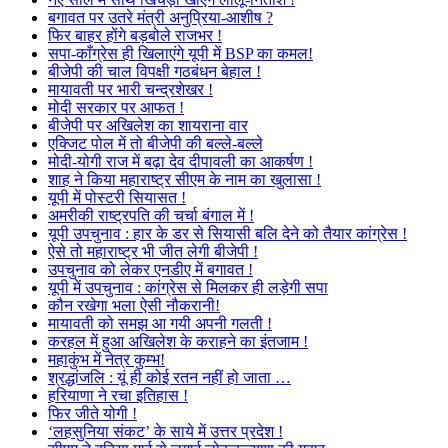
बगावत पर उतरे मंत्री अनुप्रिया-आशीष ?
फिर बाहर होंगे बड़बोले राजभर !
सपा-काँग्रेस ही खिलाएंगे यूपी में BSP का कमल!
बीजेपी की चाल विपक्षी गठबंधन बेहाल !
मायावती पर भारी चन्द्रशेखर !
मोदी सरकार पर आफत !
बीजेपी पर अखिलेश का शायराना वार
एक्जिट पोल में तो बीजेपी की बल्ले-बल्ले
मोदी-योगी राज में बढ़ा देव दीपावली का आकर्षण !
शाह ने किया महाराष्ट्र सीएम के नाम का खुलासा !
यूपी में पोस्टरी सियासत !
अमरीकी राष्ट्रपति की चर्चा बंगाल में !
यूपी उपचुनाव : हार के डर से सियासी बलि देने को तैयार कांग्रेस !
ऐसे तो महाराष्ट्र भी जीत लेगी बीजेपी !
उपचुनाव को लेकर एनडीए में बगावत !
यूपी में उपचुनाव : कांग्रेस से मिलकर ही लड़ेगी सपा
कौन रखेगा भला ऐसी नौकरानी!
मायावती को समझ आ गयी अपनी गलती !
करहल में हुआ अखिलेश के कराहने का इंतजाम !
महाकुंभ में नेत्र कुम्भ!
श्रद्धांजलि : यूं ही कोई रतन नहीं हो जाता …
हरियाणा ने रचा इतिहास !
फिर जीते योगी !
‘लहसुनिया संकट’ के साये में उत्तर प्रदेश !