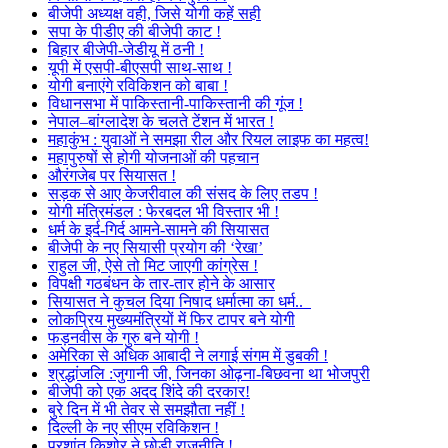
बीजेपी अध्यक्ष वही, जिसे योगी कहें सही
सपा के पीडीए की बीजेपी काट !
बिहार बीजेपी-जेडीयू में ठनी !
यूपी में एसपी-बीएसपी साथ-साथ !
योगी बनाएंगे रविकिशन को बाबा !
विधानसभा में पाकिस्तानी-पाकिस्तानी की गूंज !
नेपाल–बांग्लादेश के चलते टेंशन में भारत !
महाकुंभ : युवाओं ने समझा रील और रियल लाइफ का महत्व!
महापुरुषों से होगी योजनाओं की पहचान
औरंगजेब पर सियासत !
सड़क से आए केजरीवाल की संसद के लिए तडप !
योगी मंत्रिमंडल : फेरबदल भी विस्तार भी !
धर्म के इर्द-गिर्द आमने-सामने की सियासत
बीजेपी के नए सियासी प्रयोग की ‘रेखा’
राहुल जी, ऐसे तो मिट जाएगी कांग्रेस !
विपक्षी गठबंधन के तार-तार होने के आसार
सियासत ने कुचल दिया निषाद धर्मात्मा का धर्म..
लोकप्रिय मुख्यमंत्रियों में फिर टापर बने योगी
फड़नवीस के गुरु बने योगी !
अमेरिका से अधिक आबादी ने लगाई संगम में डुबकी !
श्रद्धांजलि :जुगानी जी, जिनका ओढ़ना-बिछवना था भोजपुरी
बीजेपी को एक अदद शिंदे की दरकार!
बुरे दिन में भी तेवर से समझौता नहीं !
दिल्ली के नए सीएम रविकिशन !
प्रशांत किशोर ने छोड़ी राजनीति !