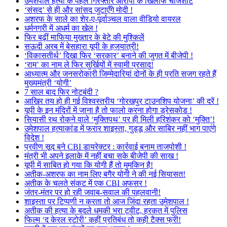
उमेशपाल हत्या के पहले गिरफ्तार आरोपी के खिलाफ चार्जशीट
‘संसद’ से ही और सांसद जुटाएँगे मोदी !
अशरफ के साले का शेर-ए-पूर्वाञ्चल वाला वीडियो वायरल
धर्मनगरी में अधर्म का खेल !
फिर बढ़ीं माफिया मुख्तार के बेटे की मुश्किलें
सऊदी अरब में बेसहारा यूपी के हजयात्री!
‘विकासतीर्थ’ दिखा फिर ‘सरकार’ बनाने की जुगत में बीजेपी !
‘राम’ का नाम ले फिर सुर्खियों में स्वामी प्रसाद!
आध्यात्म और जनसरोकारी जिम्मेदारियां दोनों के ही प्रति सजग रहते हैं
मुख्यमंत्री ‘योगी’
7 साल बाद फिर नोटबंदी ?
आखिर तय हो ही गई विश्वस्तरीय ‘गोरखपुर टाउनशिप योजना’ की दरें !
यूपी के इन मंदिरों में जाना है तो फालो करना होगा ड्रेसकोड !
सियासी रथ रोकने वाले ‘मुक्तिपथ’ पर ही मिली हरिशंकर को ‘मुक्ति’!
उमेशपाल हत्याकांड में फरार शाइस्ता, गुड्डू और साबिर नहीं भाग पाएंगे
विदेश !
प्रवीण सूद बने CBI डायरेक्टर : कार्रवाई बनाम ताजपोशी !
मंत्री भी अपने इलाके में नहीं बचा सके बीजेपी की साख !
यूपी में साबित हो गया कि योगी हैं तो मुमकिन है!
अतीक-अशरफ का नाम लिए बगैर योगी ने की नई सियासत!
अतीक के चलते संकट में एक CBI अफसर !
जंतर-मंतर पर हो रही जवाब-सवाल की पहलवानी!
शाइस्ता पर टिप्पणी न करता तो आज जिंदा रहता उमेशपाल !
अतीक की हत्या के बदले धमकी भरा ट्वीट, हरकत में पुलिस
फिल्म ‘द केरल स्टोरी’ कहीं प्रतिबंध तो कही टैक्स फ्री!