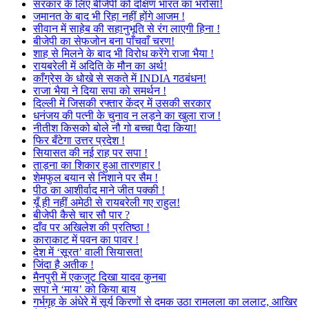
सरकार के लिए बीजेपी को दक्षिण भारत का भरोसा!
जमानत के बाद भी रिहा नहीं होंगे आजम !
सीवान में साहेब की सहानुभूति से रंग लाएगी हिना !
बीजेपी का सेफजोन बना पाँचवाँ चरण!
शाह से मिलने के बाद भी विरोध करेंगे राजा भैया !
रायबरेली में अदिति के मौन का अर्थ!
काँग्रेस के धोखे से सकते में INDIA गठबंधन!
राजा भैया ने दिया सपा को समर्थन !
दिल्ली में जिसकी रफ्तार केंद्र में उसकी सरकार
धनंजय की पत्नी के चुनाव न लड़ने का खुला राज !
नीतीश किसको बोले नौ गो बच्चा पैदा किया!
फिर बँटेगा उत्तर प्रदेश !
सियासत की नई राह पर सपा !
ताड़ना का शिकार हुआ तारणहार !
शेमफुल बयान से निशाने पर सैम !
पीठ का आशीर्वाद माने जीत पक्की !
यूँ ही नहीं अमेठी से रायबरेली गए राहुल!
बीजेपी कैसे चार सौ पार ?
दाँव पर अखिलेश की प्रतिष्ठा !
काराकाट में पवन का पावर !
देश में ‘सूरत’ वाली सियासत!
जिंदा है अतीक !
मैनपुरी में एकजुट दिखा यादव कुनबा
सपा ने ‘माय’ को किया बाय
गर्भगृह के अंधेरे में सूर्य किरणों से दमक उठा रामलला का ललाट, आखिर