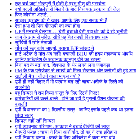
एक चर्च जहां भोजपुरी में होती है प्रभु यीशु की प्रार्थना
क्यों बदली अखिलेश से मिलने के बाद विधायक इरफान की जेल
फिर कोरोना अलर्ट…
साइबर क्राइम की ये खबर, आपके लिए एक सबक भी है
ऐसा हुआ तो फिर बीएसपी का क्या होगा
UP में मनचले बेलगाम… ‘बेटी बचाओ बेटी पढ़ाओ’ को दे रहे चुनौती
जाम के झाम से मुक्ति, सीधे पहुंचिए काशी विश्वनाथ धाम
सुर्खियों में छोटे नेताजी
चीन की रूह कांप जाएगी, बताया BJP सांसद ने
हार्ट अटैक से मौत अब नहीं! बचाएगी BHU की हृदय महाकषाय औषधि
जानिए अखिलेश के अचानक कानपुर दौरे का रहस्य
बिना पद के बढ़ा कद, शिवपाल के घर लगने लगा जमावड़ा
PM के एक प्रोजेक्ट से लाखों को मिला रोजगार और करोड़ों की हुई आय
खतौली मैच : जीतने वाला मायूस क्यों ?
यूपी ही नहीं बिहार में भी परवान चढ़ रही चाचा-भतीजे के रिश्ते की
राजनीति
बहू डिम्पल ने तय किया ससुर के लिए रिटर्न गिफ्ट!
कर्मचारियों की बल्ले-बल्ले : होने जा रही है पुरानी पेंशन योजना की
बहाली!
यूपी विधानसभा का 2 दिवसीय सत्र : जानिए इसके पहले कब था इतना
छोटा सत्र
डिम्पल नहीं रहीं सिम्पल
यूपी उपचुनाव परिणाम : आकाश ने बचाई बीजेपी की लाज
मैनपुरी फतह : चाचा ने दिया आशीर्वाद, तो बहू ने रचा इतिहास
यूपी निकाय चुनाव : कब्जे के लिए अखिलेश ने चला नया दांव