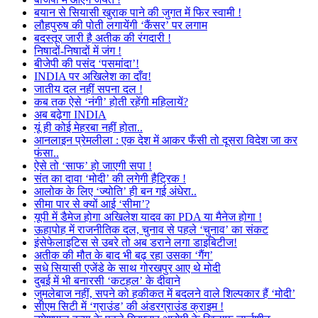
बयान से सियासी खुराक पाने की जुगत में फिर स्वामी !
लौहपुरुष की पोती लगायेंगी ‘कैंसर’ पर लगाम
बदस्तूर जारी है अतीक की रंगदारी !
निषादों-निषादों में जंग !
बीजेपी की पसंद ‘पसमांदा’!
INDIA पर अखिलेश का दाँव!
जातीय दल नहीं सपना दल !
कब तक ऐसे ‘नंगी’ होती रहेंगी महिलायें?
अब बढ़ेगा INDIA
यूं ही कोई मेहरबा नहीं होता..
आनलाइन प्रेमलीला : एक देश में आकर फँसी तो दूसरा विदेश जा कर
फंसा..
ऐसे तो ‘साफ’ हो जाएगी सपा !
संत का दावा ‘मोदी’ की लगेगी हैट्रिक !
आलोक के लिए ‘ज्योति’ ही बन गई अंधेरा..
सीमा पार से क्यों आई ‘सीमा’?
यूपी में डैमेज होगा अखिलेश यादव का PDA या मैनेज होगा !
ऊहापोह में राजनीतिक दल, चुनाव से पहले ‘चुनाव’ का संकट
इंसेफेलाइटिस से उबरे तो अब डराने लगा डाइबिटीज!
अतीक की मौत के बाद भी बढ़ रहा उसका ‘गैंग’
सधे सियासी एजेंडे के साथ गोरखपुर आए थे मोदी
दुबई में भी बनारसी ‘कटहल’ के दीवाने
जुमलेबाज नहीं, सपने को हकीकत में बदलने वाले शिल्पकार हैं ‘मोदी’
सीएम सिटी में ‘ग्राउंड’ की अंडरग्राउंड क्राइम !