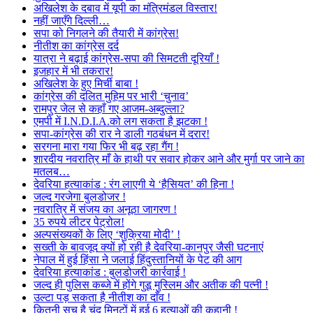
अखिलेश के दबाव में यूपी का मंत्रिमंडल विस्तार!
नहीं जाएँगे दिल्ली…
सपा को निगलने की तैयारी में कांग्रेस!
नीतीश का कांग्रेस दर्द
यात्रा ने बढ़ाई कांग्रेस-सपा की सिमटती दूरियाँ !
इजहार में भी तकरार!
अखिलेश के हुए मिर्ची बाबा !
कांग्रेस की दलित मुहिम पर भारी ‘चुनाव’
रामपुर जेल से कहाँ गए आजम-अब्दुल्ला?
एमपी में I.N.D.I.A.को लग सकता है झटका !
सपा-कांग्रेस की रार ने डाली गठबंधन में दरार!
सरगना मारा गया फिर भी बढ़ रहा गैंग !
शारदीय नवरात्रि माँ के हाथी पर सवार होकर आने और मुर्गा पर जाने का
मतलब…
देवरिया हत्याकांड : रंग लाएगी ये ‘हैसियत’ की हिना !
जल्द गरजेगा बुलडोजर !
नवरात्रि में संजय का अनूठा जागरण !
35 रुपये लीटर पेट्रोल!
अल्पसंख्यकों के लिए ‘शुक्रिया मोदी’ !
सख्ती के बावजूद क्यों हो रही है देवरिया-कानपुर जैसी घटनाएं
नेपाल में हुई हिंसा ने जलाई हिंदुस्तानियों के पेट की आग
देवरिया हत्याकांड : बुलडोजरी कार्रवाई !
जल्द ही पुलिस कब्जे में होंगे गुडू मुस्लिम और अतीक की पत्नी !
उल्टा पड़ सकता है नीतीश का दाँव !
कितनी सच है चंद मिनटों में हुई 6 हत्याओं की कहानी !