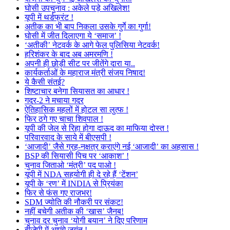
घोसी उपचुनाव : अकेले पड़े अखिलेश!
यूपी में थर्डफ्रंट !
अतीक का भी बाप निकला उसके गुर्गे का गुर्गा!
घोसी में जीत दिलाएगा ये ‘समाज’ !
‘अतीकी’ नेटवर्क के आगे फेल पुलिसिया नेटवर्क!
हरिशंकर के बाद अब अमरमणि !
अपनी ही छोड़ी सीट पर जीतेंगे दारा या..
कार्यकर्ताओं के महाराज मंत्री संजय निषाद!
ये कैसी संतई?
शिष्टाचार बनेगा सियासत का आधार !
गदर-2 ने मचाया गदर
ऐतिहासिक महलों में होटल सा लुत्फ !
फिर ठगे गए चाचा शिवपाल !
यूपी की जेल से रिहा होगा दाऊद का माफिया दोस्त !
परिवारवाद के साये में बीएसपी !
‘आजादी’ जैसे ग्रह-नक्षत्र कराएंगे नई ‘आजादी’ का अहसास !
BSP की सियासी पिच पर ‘आकाश’ !
चुनाव जिताओ ‘मंत्री’ पद पाओ !
यूपी में NDA सहयोगी ही दे रहे हैं ‘टेंशन’
यूपी के ‘रण’ में INDIA से प्रियंका
फिर से फंस गए राजभर!
SDM ज्योति की नौकरी पर संकट!
नहीं बचेगी अतीक की ‘खास’ जैनब!
चुनाव दर चुनाव ‘योगी बयान’ ने दिए परिणाम
बीजेपी में आएंगे जयंत !