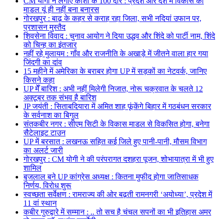
CM योगी ने लगाए काशी के 100 दौरे : प्रदेश और देश में विकास का
माडल यूं ही नहीं बना बनारस
गोरखपुर : बाढ़ के कहर से कराह रहा जिला, सभी नदियां उफान पर,
प्रशासन मुस्तैद
शिवसेना विवाद : चुनाव आयोग ने दिया उद्धव और शिंदे को पार्टी नाम, शिंदे
को चिन्ह का इंतजार
नहीं रहे मुलायम : गाँव और राजनीति के अखाड़े में जीतने वाला हार गया
जिंदगी का दांव
15 महीने में अमेरिका के बराबर होगा UP में सड़कों का नेटवर्क, जानिए
किसने कहा
UP मेँ बारिश : अभी नहीं मिलेगी निजात, नोरू चक्रवात के चलते 12
अक्टूबर तक संभव है बारिश
JP जयंती : सिताबदियारा में अमित शाह फूंकेंगे बिहार में गठबंधन सरकार
के सर्वनाश का बिगुल
संतकबीर नगर : सीएम सिटी के विकास माडल से विकसित होगा, बनेगा
सैटेलाइट टाउन
UP में बरसात : लखनऊ सहित कई जिले हुए पानी-पानी, मौसम विभाग
का अलर्ट जारी
गोरखपुर : CM योगी ने की परंपरागत दशहरा पूजन, शोभायात्रा में भी हुए
शामिल
बृजलाल बने UP कांग्रेस अध्यक्ष : कितना मुफीद होगा जातिसाधक
निर्णय, विरोध शुरू
स्वच्छता सर्वेक्षण : रामराज्य की ओर बढ़ती रामनगरी ‘अयोध्या’, प्रदेश में
11 वां स्थान
कबीर गुरुद्वारे में सम्मान : .. तो सच है चंचल सपनों का भी इतिहास अमर