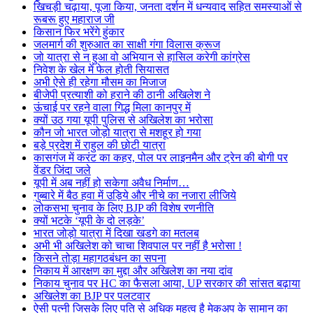
खिचड़ी चढ़ाया, पूजा किया, जनता दर्शन में धन्यवाद सहित समस्याओं से
रूबरू हुए महाराज जी
किसान फिर भरेंगे हुंकार
जलमार्ग की शुरुआत का साक्षी गंगा विलास क्रूज
जो यात्रा से न हुआ वो अभियान से हासिल करेगी कांग्रेस
निवेश के खेल में फेल होती सियासत
अभी ऐसे ही रहेगा मौसम का मिजाज
बीजेपी प्रत्याशी को हराने की ठानी अखिलेश ने
ऊंचाई पर रहने वाला गिद्ध मिला कानपुर में
क्यों उठ गया यूपी पुलिस से अखिलेश का भरोसा
कौन जो भारत जोड़ो यात्रा से मशहूर हो गया
बड़े प्रदेश में राहुल की छोटी यात्रा
कासगंज में करंट का कहर, पोल पर लाइनमैन और ट्रेन की बोगी पर
वेंडर जिंदा जले
यूपी में अब नहीं हो सकेगा अवैध निर्माण…
गुब्बारे में बैठ हवा में उड़िये और नीचे का नजारा लीजिये
लोकसभा चुनाव के लिए BJP की विशेष रणनीति
क्यों भटके ‘यूपी के दो लड़के’
भारत जोड़ो यात्रा में दिखा खडगे का मतलब
अभी भी अखिलेश को चाचा शिवपाल पर नहीं है भरोसा !
किसने तोड़ा महागठबंधन का सपना
निकाय में आरक्षण का मुद्दा और अखिलेश का नया दांव
निकाय चुनाव पर HC का फैसला आया, UP सरकार की सांसत बढ़ाया
अखिलेश का BJP पर पलटवार
ऐसी पत्नी जिसके लिए पति से अधिक महत्व है मेकअप के सामान का