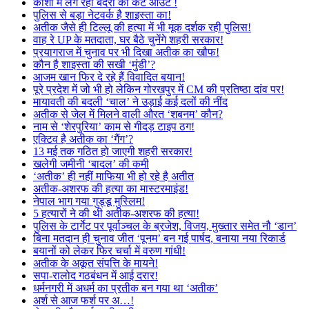
काशी में लग रहा बंदरों का कट आउट !
पुलिस से बड़ा नेटवर्क है शाइस्ता का!
अतीक जैसे ही टिल्लू की हत्या में भी मूक दर्शक रही पुलिस!
वाह रे UP के मतदाता, घर बैठे चुनेंगे शहरी सरकार!
प्रयागराज में चुनाव पर भी दिखा अतीक का खौफ!
कौन है शाइस्ता की सखी ‘मुंडी’?
आजम खान फिर दे रहे हैं विवादित बयान!
पूरे प्रदेश में जो भी हो लेकिन गोरखपुर में CM की प्रतिष्ठा दांव पर!
मायावती की बदली ‘चाल’ ने उड़ाई कई दलों की नींद
अतीक से जेल में मिलने वाली औरत ‘शबनम’ कौन?
नाम से ‘शेरपुरिया’ काम से गीदड़ टाइप ठग!
एक्टिव है अतीक का ‘गैंग’?
13 मई तक गठित हो जाएगी शहरी सरकार!
खलेगी जमीनी ‘बादल’ की कमी
‘अतीक’ ही नहीं माफिया भी हो रहे है अतीत
अतीक-अशरफ की हत्या का मास्टरमाइंड!
नेपाल भाग गया गुड्डू मुस्लिम!
5 हत्यारों ने की थी अतीक-अशरफ की हत्या!
पुलिस के टार्गेट पर पूर्वाञ्चल के ब्रजेश, विजय, मुख्तार समेत नौ ‘डान’
बिना मतदान ही चुनाव जीत ‘पूनम’ बन गई पार्षद, बनाया नया रिकार्ड
बयानों को लेकर फिर चर्चा में वरुण गांधी!
अतीक के अकूत संपत्ति के मायने!
सपा-रालोद गठबंधन में आई दरार!
धर्मनगरी में अधर्म का प्रतीक बन गया था ‘अतीक’
अर्श से आज फर्श पर अ…!