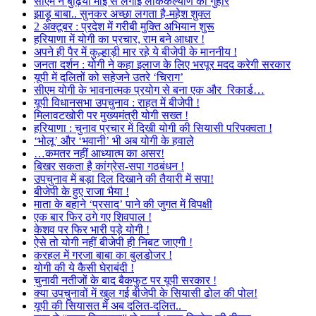
सीएम ने बुढ़िया माई से लगाई लोककल्याण की गुहार
झाड़ू बाबा.. सुनकर अच्छा लगता है-महेश शुक्ल
2 अक्टूबर : प्रदेश में गरीबी मुक्ति अभियान शुरू
हरियाणा में योगी का प्रचार, राम बने आधार !
अपने ही पैर में कुल्हाड़ी मार रहे ये बीजेपी के माननीय !
जनता दर्शन : योगी ने कहा इलाज के लिए भरपूर मदद करेगी सरकार
यूपी में दलितों को सहेजने उतरे ‘चिराग’
सीएम योगी के भावनात्मक प्रयोग से बना एक और रिकार्ड…
यूपी विधानसभा उपचुनाव : राहत में बीजेपी !
मिलावटखोरी पर मुख्यमंत्री योगी सख्त !
हरियाणा : चुनाव प्रचार में दिखी योगी की सियासी परिपक्वता !
‘भोलू’ और ‘भवानी’ भी अब योगी के हवाले
…कमतर नहीं आध्यात्म का असर!
बिखर सकता है कांग्रेस-सपा गठबंधन !
उपचुनाव में बड़ा दिल दिखाने की तैयारी में सपा!
बीजेपी के हुए राजा भैया !
माता के बहाने ‘प्रसाद’ पाने की जुगत में विपक्षी
एक बार फिर ठगे गए शिवपाल !
केशव पर फिर भारी पड़े योगी !
ऐसे तो योगी नहीं बीजेपी ही निबट जाएगी !
करहल में गरजा बाबा का बुलडोजर !
योगी की ये कैसी घेराबंदी !
चुनावी नतीजों के बाद बैकफुट पर यूपी सरकार !
क्या उपचुनावों में खुल गई बीजेपी के सियासी ढोल की पोल!
यूपी की सियासत में अब दलित-दलित..