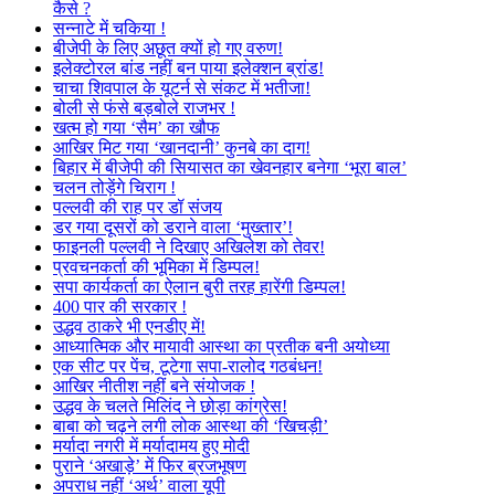
कैसे ?
सन्नाटे में चकिया !
बीजेपी के लिए अछूत क्यों हो गए वरुण!
इलेक्टोरल बांड नहीं बन पाया इलेक्शन ब्रांड!
चाचा शिवपाल के यूटर्न से संकट में भतीजा!
बोली से फंसे बड़बोले राजभर !
खत्म हो गया ‘सैम’ का खौफ
आखिर मिट गया ‘खानदानी’ कुनबे का दाग!
बिहार में बीजेपी की सियासत का खेवनहार बनेगा ‘भूरा बाल’
चलन तोड़ेंगे चिराग !
पल्लवी की राह पर डॉ संजय
डर गया दूसरों को डराने वाला ‘मुख्तार’!
फाइनली पल्लवी ने दिखाए अखिलेश को तेवर!
प्रवचनकर्ता की भूमिका में डिम्पल!
सपा कार्यकर्ता का ऐलान बुरी तरह हारेंगी डिम्पल!
400 पार की सरकार !
उद्धव ठाकरे भी एनडीए में!
आध्यात्मिक और मायावी आस्था का प्रतीक बनी अयोध्या
एक सीट पर पेंच, टूटेगा सपा-रालोद गठबंधन!
आखिर नीतीश नहीं बने संयोजक !
उद्धव के चलते मिलिंद ने छोड़ा कांग्रेस!
बाबा को चढ़ने लगी लोक आस्था की ‘खिचड़ी’
मर्यादा नगरी में मर्यादामय हुए मोदी
पुराने ‘अखाड़े’ में फिर ब्रजभूषण
अपराध नहीं ‘अर्थ’ वाला यूपी