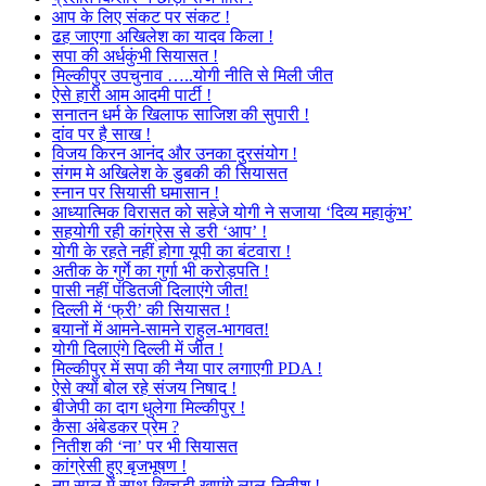
आप के लिए संकट पर संकट !
ढह जाएगा अखिलेश का यादव किला !
सपा की अर्धकुंभी सियासत !
मिल्कीपुर उपचुनाव …..योगी नीति से मिली जीत
ऐसे हारी आम आदमी पार्टी !
सनातन धर्म के खिलाफ साजिश की सुपारी !
दांव पर है साख !
विजय किरन आनंद और उनका दुरसंयोग !
संगम मे अखिलेश के डुबकी की सियासत
स्नान पर सियासी घमासान !
आध्यात्मिक विरासत को सहेजे योगी ने सजाया ‘दिव्य महाकुंभ’
सहयोगी रही कांग्रेस से डरी ‘आप’ !
योगी के रहते नहीं होगा यूपी का बंटवारा !
अतीक के गुर्गे का गुर्गा भी करोड़पति !
पासी नहीं पंडितजी दिलाएंगे जीत!
दिल्ली में ‘फ्री’ की सियासत !
बयानों में आमने-सामने राहुल-भागवत!
योगी दिलाएंगे दिल्ली में जीत !
मिल्कीपुर में सपा की नैया पार लगाएगी PDA !
ऐसे क्यों बोल रहे संजय निषाद !
बीजेपी का दाग धुलेगा मिल्कीपुर !
कैसा अंबेडकर प्रेम ?
नितीश की ‘ना’ पर भी सियासत
कांग्रेसी हुए बृजभूषण !
नए साल में साथ खिचड़ी खाएंगे लालू-नितीश !