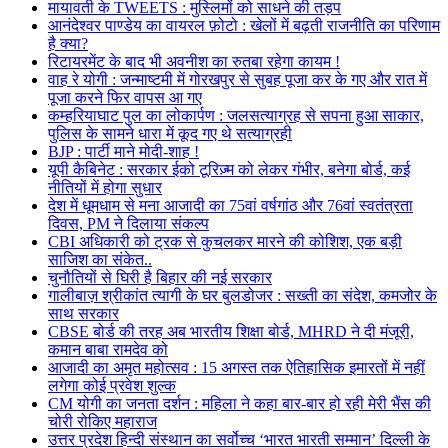
मायावती के TWEETS : मुस्लिमों को साधने की तड़प
आनंदेश्वर पाण्डेय का वायरल फ़ोटो : खेलों में बढ़ती राजनीति का परिणाम
है क्या?
रिटायरमेंट के बाद भी अवनीश का रुतबा रहेगा कायम !
वाह रे योगी : जन्माष्टमी में गोरखपुर से सुबह पूजा कर के गए और रात में
पूजा करने फिर वापस आ गए
कम्हरियाघाट पुल का लोकार्पण : जलसत्याग्रह से सपना हुआ साकार,
पुलिस के सामने धारा में कूद गए थे सत्याग्रही
BJP : पार्टी माने मोदी-शाह !
यूपी कैबिनेट : सरकार ईको टूरिज़्म को लेकर गंभीर, बनेगा बोर्ड, कई
नीतियों में होगा सुधार
देश में धूमधाम से मना आजादी का 75वां वर्षगांठ और 76वां स्वतंत्रता
दिवस, PM ने दिलाया संकल्प
CBI अधिकारी को ट्रक से कुचलकर मारने की कोशिश, एक बड़ी
साजिश का संकेत..
चुनौतियों से घिरी है बिहार की नई सरकार
गालीबाज़ श्रीकांत त्यागी के घर बुलडोजर : सख्ती का संदेश, कमजोर के
साथ सरकार
CBSE बोर्ड की तरह अब भारतीय शिक्षा बोर्ड, MHRD ने दी मंजूरी,
कमान बाबा रामदेव को
आजादी का अमृत महोत्सव : 15 अगस्त तक ऐतिहासिक इमारतों में नहीं
लगेगा कोई प्रवेश शुल्क
CM योगी का जनता दर्शन : महिला ने कहा बार-बार हो रही मेरी भैंस की
चोरी रोकिए महाराज
उत्तर प्रदेश हिन्दी संस्थान का सर्वोच्च ‘भारत भारती सम्मान’ दिल्ली के