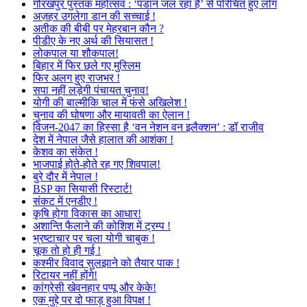
गोरखपुर पुस्तक महोत्सव : ‘पंडान जल रहा है’ से परिचित हुए लोग
अज़हर उगलेगा डान की सच्चाई !
अतीक की बीबी पर मेहरबान कौन ?
पीडीए के नए अर्थ की सियासत !
लोकपाल या शौकपाल!
बिहार में फिर छले गए मुस्लिम
फिर अलग हुए राजभर !
सपा नहीं लड़ेगी पंचायत चुनाव!
योगी की बाल्मीकि चाल में फंसे अखिलेश !
चुनाव की घोषणा और मायावती का ऐलान !
विजन-2047 का हिस्सा है ‘वन नेशन वन इलैक्शन’ : डॉ राजीव
देश में नेपाल जैसे हालात की आशंका !
केशव का संकेत !
भाजपाई होते-होते रह गए शिवपाल!
बुरे दौर में नेपाल !
BSP का सियासी रिस्टार्ट!
संकट में एनडीए !
कृषि होगा विकास का आधार!
अशान्ति फैलाने की कोशिश में ट्रम्प !
भ्रष्टाचार पर चला योगी चाबुक !
चूक तो हो ही गई !
कश्मीर विवाद सुलझाने को तैयार पाक !
रिटायर नहीं होंगे!
कांग्रेसी खेवनहार पप्पू और केके!
एक मुद्दे पर दो फाड़ हुआ विपक्ष !