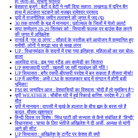
हो जाता-डॉ. सुधांशु चतुर्वेदी
बेसहारा बुजुर्ग : बेटों व बेटी ने नहीं दिया सहारा, लखनऊ में यूरिन बैग
हाथ में लटकाए भटकने को मजबूर रामेश्वर प्रसाद
यूपी में राजनीतिक जमीन तलाशने की जुगत में जद (यू)
30 तक वापसी के मूड में मानसून : पूर्वाञ्चल के जिलों में येलो अलर्ट
सपा सम्मेलन 28-29 सितंबर को : सियासी फलक पर बाउंस बैक करने
की जुगत में अखिलेश
रानाई में ‘गुरु दा लंगर’ : सौहार्द के प्रतीक बने आयोजन में सम्मानित हुए
मनीषी, लोगों ने श्रद्धा भाव से चखा लंगर
UP : विधानमंडल के सदनों में रचा गया इतिहास, महिलाओं का रहा बोल-
बाला
अलविदा राजू : डूब गया स्टैंड अप कामेडी का सितारा
UP समाजवादी पार्टी : खुलती जा रहीं गठबंधन की गाँठें !
UP सियासत : बगैर एसपी-बीएसपी प्रदेश में बन सकता है तीसरा मोर्चा!
UP में अवनीश : अभी CM के सलाहकार बाद में संगठन में होगी बड़ी
भूमिका!
PM का जन्मदिन आज : देशवासियों का विश्वास ‘मोदी हैं तो मुमकिन है’!
यूपी WEATHER : चौबीस घंटे में हुई रिकार्ड बारिश, प्रदेश में 23 की
मौत
यूपी में मानसून : वापसी में सूखे के हालात के बीच झूम के बरस रहे है
बादल, मौसम खुशगवार
हिन्दी दिवस पर विशेष : सिंधु घाटी की सभ्यता से कैसे संबंधित है ‘हिन्दी’
विधानसभा : चाचा के लिए भतीजे अखिलेश ने दी अर्जी, अध्यक्ष से मांगी
आगे की सीट
UP सियासत : अखिलेश के टार्गेट पर केशव ही क्यों