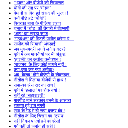
‘भजन’ और बीजेपी की सियासत
योगी की राह पर ‘मोहन’
बेमानी साबित हुई संसद की सुरक्षा !
क्यों पीछे हटे ‘योगी’?
पियरका बाबा के पीलिया श्राप
चुनाव में ‘चोट’ की तैयारी में बीएसपी
‘आप’ का सूपड़ा साफ
‘गठबंधन’ की मिट्टी पलीत करेगा ये…
रालोद की सियासी अंगड़ाई!
जब मुख्यमंत्री लगने लगे डाक्टर?
यूपी में अब माननीयों पर भी अंकुश!
‘हाशमी’ का अतीक कनेक्शन !
‘राजभर’ के लिए कोई मायने नहीं !
क्या-क्या कर गया अतीक?
अब ‘केशव’ होंगे बीजेपी के खेवनहार!
नीतीश ने मिलाया बीजेपी से हाथ !
सपा-कांग्रेस रार का सच !
यूपी में ‘हलाल’ पर रोक क्यों !
नहीं रहे ‘सहाराश्री’
मारपीट माने सरकार बनने के आसार!
राममय हुई राम नगरी
सपा के गढ़ में ही सपा दफ्तर बंद !
नीतीश के लिए चिराग का ‘ट्रम्प’
नहीं निगल पाएगी हमें कांग्रेस!
गुर्गे नहीं तो जमीन ही सही !