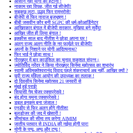
आसान नहीं योगी को हटाना !
नाकाम रहा विपक्ष, जीत गई सीजेपी!
सबकुछ लुटा, उद्धव फिर रामभरोसे!
बीजेपी से फिर नाराज बृजभूषण !
बीबी जसवीन कौर बनी SGPC की धर्म-कोआर्डिनेटर
आखिरकार बंगाल में बीजेपी सरकार, मुखिया बने सुर्वेंदु!
आखिर जीत ही लिया बंगाल !
इक्कीस साल बाद नीतीश ने छोड़ा अपना घर !
अलग राज्य अलग नीति के नए फार्मूले पर बीजेपी!
अपनों के निशाने पर योगी आदित्यनाथ?
फिर भाई ने छोड़ा साथ !
गोरखपुर में बार काउंसिल का चुनाव सकुशल संपन्न।
ज्योतिर्विद नरेंद्र ने किया गोरखपुर सिनेमा महोत्सव का शुभारंभ
स्वामी अविमुक्तेश्वरानंद विवाद पहले शंकराचार्य अब नहीं, आखिर क्यों ?
यूपी राज्य महिला आयोग की उपाध्यक्ष का तलाक !
दो दिवसीय सिनेमा महोत्सव 21 जनवरी से
मुंबई हुई पराई!
सियासी गेम चेंजर एक्सप्रेसवे !
बंद होगा यमुना एक्सप्रेसवे !
डबल इनकम बना जंजाल !
एनडीए से फिर अलग होंगे नीतीश!
बुलडोजर की जद में खेसारी !
सीमांचल की सीमा तय करेगा AIMIM
जातीय पतवार से INDIA की नईया होगी पार!
योगी के पप्पू, अप्पू और टप्पू !