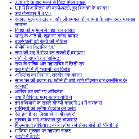
278 घंटे के बाद मलबे से जिंदा मिला शख्स
UP में शिक्षामित्रों की बल्ले-बल्ले, हुए शिक्षकों के बराबर!
अब गोरखपुर में IIM !
अकाल मृत्यु को टालना और लोकमंगल की कामना के साथ रुद्र महायज्ञ
सम्पन्न
विपक्ष की भूमिका में ‘पक्ष’ का सांसद
लालू के आते ही ‘तूफान’ बनेगा बवंडर
बजरंगबली को रेलवे की नोटिस
बीजेपी का विटामिन ‘A’
सपा की राह में रोड़ा बन सकते हैं ब्राह्मण!
योगी के सपनों का ‘सम्मिट’
सपा के सचिव और महासचिव में छिड़ी रार
अब पार्टी में ही ‘स्वामी’ का विरोध
अखिलेश का निशाना, तस्वीर एक बहाना
साल भर की बजाय छः महीने ही क्यों रहेंगे पाँचूराम बार काउंसिल के
अध्यक्ष?
आखिर डर क्यों गए अखिलेश
क्या है वैश्विक मंत्र बताया योगी ने
इन हथियारों के सहारे बीजेपी बनाएगी 24 में सरकार!
यात्रियों को लगेगा रोडवेज का करंट
रेल इंजनों पर लिखा होगा ‘गोरखपुर’
मुख्तार के भाई अफजाल हुए भाजपाई!
फिल्मवालों होशियार : बचना होगा धर्म सेंसर बोर्ड की ‘कैंची’ से
माफिया मुख्तार पर गहराता संकट
कुश्ती में कुश्ती