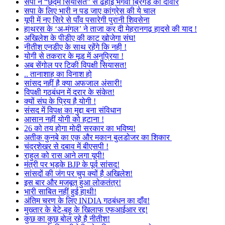
सपा ने “छद्म सियासत” से ढहाई भगवा ब्रिगेड की दीवार
सपा के लिए भारी न पड जाए कांग्रेस की ये चाल
यूपी में नए सिरे से पाँव पसारेगी पुरानी शिवसेना
हाथरस के ‘अ-मंगल’ ने ताजा कर दी मेहरानगढ़ हादसे की याद !
अखिलेश के पीडीए की काट खोजेगा संघ!
नीतीश एनडीए के साथ रहेंगे कि नही !
योगी से तकरार के मूड में अनुप्रिया !
अब सेंगोल पर टिकी विपक्षी सियासत!
.. तानाशाह का विनाश हो
सांसद नहीं है क्या अफजाल अंसारी!
विपक्षी गठबंधन में दरार के संकेत!
क्यों संघ के प्रिय है योगी !
संसद में विपक्ष का मुद्दा बना संविधान
आसान नहीं योगी को हटाना !
26 को तय होगा मोदी सरकार का भविष्य!
अतीक कुनबे का एक और मकान बुलडोजर का शिकार
चंद्रशेखर से दबाव में बीएसपी !
राहुल को रास आने लगा यूपी!
मंत्री पर भड़के BJP के पूर्व सांसद!
सांसदों की जंग पर चुप क्यों है अखिलेश!
इस बार और मजबूत हुआ लोकतंत्र!
भारी साबित नहीं हुई हाथी!
अंतिम चरण के लिए INDIA गठबंधन का दाँव!
मुख्तार के बेटे-बहू के खिलाफ एफआईआर रद्द!
कुछ का कुछ बोल रहे है नीतीश!