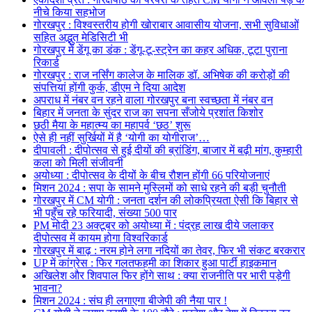
नीचे किया सहभोज
गोरखपुर : विश्वस्तरीय होगी खोराबार आवासीय योजना, सभी सुविधाओं
सहित अद्भुत मेडिसिटी भी
गोरखपुर में डेंगू का डंक : डेंगू-टू-स्ट्रेन का कहर अधिक, टूटा पुराना
रिकार्ड
गोरखपुर : राज नर्सिंग कालेज के मालिक डॉ. अभिषेक की करोड़ों की
संपत्तियां होंगी कुर्क, डीएम ने दिया आदेश
अपराध में नंबर वन रहने वाला गोरखपुर बना स्वच्छता में नंबर वन
बिहार में जनता के सुंदर राज का सपना सँजोये प्रशांत किशोर
छठी मैया के महात्म्य का महापर्व ‘छठ’ शुरू
ऐसे ही नहीं सुर्खियों में है ‘योगी का योगीराज’…
दीपावली : दीपोत्सव से हुई दीयों की ब्रांडिंग, बाजार में बढ़ी मांग, कुम्हारी
कला को मिली संजीवनी
अयोध्या : दीपोत्सव के दीयों के बीच रौशन होंगी 66 परियोजनाएं
मिशन 2024 : सपा के सामने मुस्लिमों को साधे रहने की बड़ी चुनौती
गोरखपुर में CM योगी : जनता दर्शन की लोकप्रियता ऐसी कि बिहार से
भी पहुँच रहे फरियादी, संख्या 500 पार
PM मोदी 23 अक्टूबर को अयोध्या में : पंद्रह लाख दीये जलाकर
दीपोत्सव में कायम होगा विश्वरिकार्ड
गोरखपुर में बाढ़ : नरम होने लगा नदियों का तेवर, फिर भी संकट बरकरार
UP में कांग्रेस : फिर गलतफहमी का शिकार हुआ पार्टी हाइकमान
अखिलेश और शिवपाल फिर होंगे साथ : क्या राजनीति पर भारी पड़ेगी
भावना?
मिशन 2024 : संघ ही लगाएगा बीजेपी की नैया पार !