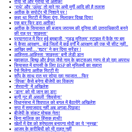
रोया भी और गुर्राया भी अतीक!
‘राधे’ और ‘उल्लू’ तो मारे गए अभी मुर्गी आदि की है तलाश
अतीक के सपोर्टर भी निशाने पर !
कहा था मिट्टी में मिला दूंगा, मिलाकर दिखा दिया!
एक बार फिर डरा अतीक!
अतीक के सियासत की बजाय जरायम की दुनिया की उत्तराधिकारी बनने
की राह पर ‘शाइस्ता’
प्रयागराज में फिर हुई बमबाजी, ‘गुड्डू मुस्लिम’ स्टाइल में फेंके गए बम
ये कैसा आरक्षण.. कई जिलों में कई वर्गों में आरक्षण की एक भी सीट नहीं..
आखिर क्यों…’शूटर’ ने कर दिया सरेंडर !
आहिस्ता-आहिस्ता ‘शाइस्ता’ बनी लेडी डान
महाकाल, बिच्छू और ईगल जैसे नाम के व्हाट्सअप ग्रुप से हो रहा अपराध
सियासत में वापसी के लिए BSP को मुस्लिमों का सहारा
ऐसे मिलेगा अतीक मिट्टी में!
साँप के साथ रात भर सोया रहा नवजात…फिर
‘विपक्ष’ कैसे बनेगा बीजेपी का विकल्प
‘शेरवानी’ में अखिलेश
‘डान’ को भी जान का डर!
बागी गुट ही असली ‘शिवसेना’
विधानसभा में शिवपाल को बगल में बैठायेंगे अखिलेश
सपा में समाजवाद नहीं अब अगड़ा-पिछड़ा!
बीजेपी के संकट मोचक नेता!
बिना मालिक का हिंसक हाथी!
खेलों में देश को श्रेष्ठतम बनाएगा मोदी का ये ‘नुस्खा’
आजम के करीबियों को भी राहत नहीं