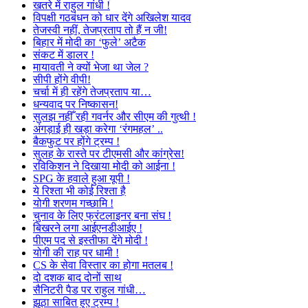
खतरे में राहुल गांधी !
विपक्षी गठबंधन को धार देंगे अखिलेश यादव
तेजस्वी नहीं, तेजप्रताप तो हैं न जी!
बिहार में मोदी का ‘फुले’ अटैक
संकट में डालर !
मायावती ने क्यों भेजा था जेल ?
सीपी होंगे वीपी!
चर्चा में ही रहेंगे तेजप्रताप या…
धन्यवाद पर निष्कासन!
सुलझ नहीँ रही गवर्नर और सीएम की गुत्थी !
अंगड़ाई ही खड़ा करेगा ‘रंगमहल’ ..
बैकफुट पर होंगे ट्रम्प !
सुलह के रास्ते पर टीएमसी और कांग्रेस!
रविकिशन ने दिखाया मोदी को आईना !
SPG के हवाले हुआ यूपी !
ये रिश्ता भी कोई रिश्ता है
योगी शरणम गच्छामि !
चुनाव के लिए फ्रंटलाइनर बना संघ !
बिखरने लगा आईएनडीआईए !
पीएम पद से इस्तीफा देंगे मोदी !
योगी की राह पर धामी !
CS के सेवा विस्तार का होगा मतलब !
दो दशक बाद दोनों साथ
सैनिटरी पैड पर राहुल गांधी…
झूठा साबित हुए ट्रम्प !