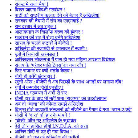
संकट में राजा भैया !
बिखर जाएगा विपक्षी गठबंधन !
पार्टी को राष्ट्रीय फलक देने को बेताब हैं अखिलेश!
सरकार की तैयारी में संघ का एमएमवाई ?
राम दरबार में अब राहुल !
आलाकमान के खिलाफ वरुण की हुंकार !
गठबंधन की राह में रोड़ा बनेंगे अखिलेश!
सांसद के चलते कटघरे में बीजेपी !
अखिलेश की रजामंदी से हमलावर हैं स्वामी !
यूपी में सियासी खरमंडल !
आखिरकार लोकसभा में पास हो गया महिला आरक्षण विधेयक
संजय के ‘प्रेशर पालिटिक्स’का नया दाँव !
फिर राजभर पर क्यों भड़के केशव !
योगी ही बनेंगे खेवनहार !
खुली आँख : बीजेपी ने अब पिछड़ों के साथ अगड़ों पर लगाया दाँव!
यूपी में कमजोर होती एनडीए !
INDIA गठबंधन में अभी से रार
घोसी हार के बाद भी नहीं थमा ‘राजभर’ का बड़बोलापन
अब तो ‘चाचा’ की कीमत समझें अखिलेश
विलुप्त होते जज़्बाती संस्कारों को सँजोने का पैगाम दे गया ‘जश्न-ए-उर्दू’
घोसी में ‘दारा’ की हार के मायने !
‘घोसी’ जीत गए अखिलेश के सुधाकर
ऐसे तो न हासिल होगी I.N.D.I.A. को सत्ता
आखिर मोदी से डर ही गया विपक्ष !
बीजेपी को चुभ गई अखिलेश की चुनौती