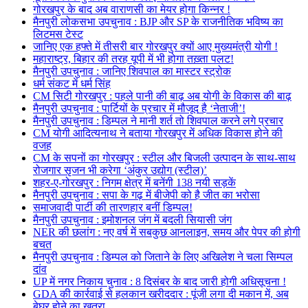
गोरखपुर के बाद अब वाराणसी का मेयर होगा किन्नर !
मैनपुरी लोकसभा उपचुनाव : BJP और SP के राजनीतिक भविष्य का
लिटमस टेस्ट
जानिए एक हफ्ते में तीसरी बार गोरखपुर क्यों आए मुख्यमंत्री योगी !
महाराष्ट्र, बिहार की तरह यूपी में भी होगा तख़्ता पलट!
मैनपुरी उपचुनाव : जानिए शिवपाल का मास्टर स्ट्रोक
धर्म संकट में धर्म सिंह
CM सिटी गोरखपुर : पहले पानी की बाढ़ अब योगी के विकास की बाढ़
मैनपुरी उपचुनाव : पार्टियों के प्रचार में मौजूद है ‘नेताजी’!
मैनपुरी उपचुनाव : डिम्पल ने मानी शर्त तो शिवपाल करने लगे प्रचार
CM योगी आदित्यनाथ ने बताया गोरखपुर में अधिक विकास होने की
वजह
CM के सपनों का गोरखपुर : स्टील और बिजली उत्पादन के साथ-साथ
रोजगार सृजन भी करेगा ‘अंकुर उद्योग (स्टील)’
शहर-ए-गोरखपुर : निगम क्षेत्र में बनेंगी 138 नयी सड़कें
मैनपुरी उपचुनाव : सपा के गढ़ में बीजेपी को है जीत का भरोसा
समाजवादी पार्टी की तारणहार बनीं डिम्पल!
मैनपुरी उपचुनाव : इमोशनल जंग में बदली सियासी जंग
NER की छलांग : नए वर्ष में सबकुछ आनलाइन, समय और पेपर की होगी
बचत
मैनपुरी उपचुनाव : डिम्पल को जिताने के लिए अखिलेश ने चला सिम्पल
दांव
UP में नगर निकाय चुनाव : 8 दिसंबर के बाद जारी होगी अधिसूचना !
GDA की कार्रवाई से हलकान खरीददार : पूंजी लगा दी मकान में, अब
बेघर होने का खतरा