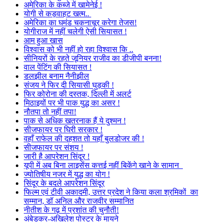
अमेरिका के कब्जे में खामेनेई !
योगी से कड़वाहट खत्म..
अमेरिका का घमंड चकनाचूर करेगा तेजस!
योगीराज में नहीं चलेगी ऐसी सियासत !
आम हुआ खास
विश्वास को भी नहीं हो रहा विश्वास कि ..
सीनियरों के रहते जूनियर राजीव का डीजीपी बनना!
वाल पेंटिंग की सियासत !
डलझील बनाम नैनीझील
संजय ने फिर दी सियासी घुड़की !
फिर कोरोना की दस्तक, दिल्ली में अलर्ट
मिठाइयों पर भी पाक युद्ध का असर !
नौतपा तो नहीं तपा!
पाक से अधिक खतरनाक हैं ये दुश्मन !
सीजफायर पर घिरी सरकार !
वहाँ राफेल की दहशत तो यहाँ बुलडोजर की !
सीजफायर पर संशय !
जारी है आपरेशन सिंदूर !
यूपी में अब बिना लाइसेंस कत्तई नहीं बिकेंगे खाने के सामान
ज्योतिषीय नजर में युद्ध का योग !
सिंदूर के बदले आपरेशन सिंदूर
फिल्म एवं टीवी अकादमी, उत्तर प्रदेश ने किया कला श्रमिकों का
सम्मान, डॉ अनिल और राजवीर सम्मानित
नीतीश के गढ़ में प्रशांत की चुनौती!
अंबेडकर-अखिलेश पोस्टर के मायने