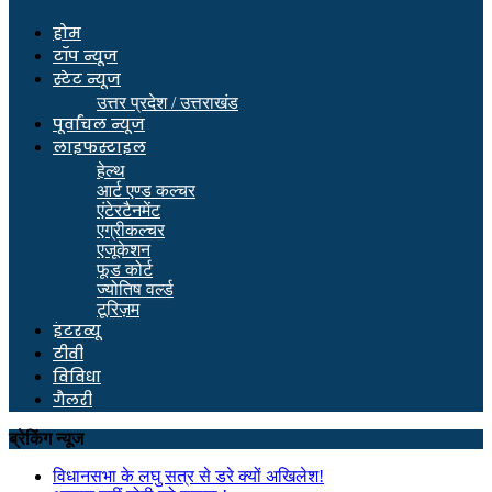
होम
टॉप न्यूज
स्टेट न्यूज
उत्तर प्रदेश / उत्तराखंड
पूर्वांचल न्यूज
लाइफस्टाइल
हेल्थ
आर्ट एण्ड कल्चर
एंटेरटैनमेंट
एग्रीकल्चर
एजूकेशन
फूड कोर्ट
ज्योतिष वर्ल्ड
टूरिज़म
इंटरव्यू
टीवी
विविधा
गैलरी
ब्रेकिंग न्यूज
विधानसभा के लघु सत्र से डरे क्यों अखिलेश!