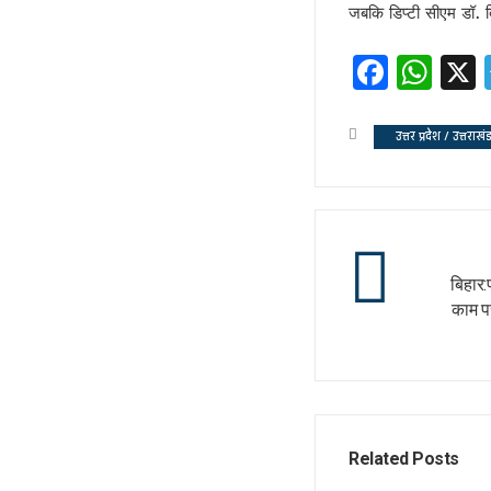
जबकि डिप्टी सीएम डॉ. दि
कृषि होगा विकास का आधार!
अशान्ति फैलाने की कोशिश में ट्रम्प !
Faceb
Wh
भ्रष्टाचार पर चला योगी चाबुक !
चूक तो हो ही गई !
कश्मीर विवाद सुलझाने को तैयार पाक 
उत्तर प्रदेश / उत्तराखं
रिटायर नहीं होंगे!
कांग्रेसी खेवनहार पप्पू और केके!
एक मुद्दे पर दो फाड़ हुआ विपक्ष !
खतरे में राहुल गांधी !
बिहार:
विपक्षी गठबंधन को धार देंगे अखिलेश 
काम पर
तेजस्वी नहीं, तेजप्रताप तो हैं न जी!
बिहार में मोदी का ‘फुले’ अटैक
संकट में डालर !
मायावती ने क्यों भेजा था जेल ?
सीपी होंगे वीपी!
Related Posts
चर्चा में ही रहेंगे तेजप्रताप या…