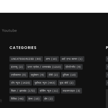
ेजस!
Youtube
..
CATEGORIES
डीजीपी बनना!
UNCATEGORIZED
(80)
अन्य
(10)
आर्ट एण्ड कल्चर
(1)
इंटरव्यू
(2)
उत्तर प्रदेश / उत्तराखंड
(1210)
एंटेरटैनमेंट
(9)
एग्रीकल्चर
(5)
एजूकेशन
(9)
टीवी
(2)
टूरिज़म
(10)
ट
टॉप न्यूज
(1420)
पूर्वांचल न्यूज
(443)
फूड कोर्ट
(2)
बिहार / झारखंड
(172)
ब्रेकिंग न्यूज
(11)
लाइफस्टाइल
(3)
विविधा
(46)
हेल्थ
(10)
होम
(2)
की