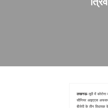
त्रि
फिर भाई ने छोड़ा साथ !
गोरखपुर में बार काउंसिल का चुनाव 
ज्योतिर्विद नरेंद्र ने किया गोरखपुर स
स्वामी अविमुक्तेश्वरानंद विवाद पहले 
यूपी राज्य महिला आयोग की उपाध्यक्ष
दो दिवसीय सिनेमा महोत्सव 21 जनवरी
मुंबई हुई पराई!
सियासी गेम चेंजर एक्सप्रेसवे !
बंद होगा यमुना एक्सप्रेसवे !
डबल इनकम बना जंजाल !
एनडीए से फिर अलग होंगे नीतीश!
बुलडोजर की जद में खेसारी !
सीमांचल की सीमा तय करेगा AIMIM
जातीय पतवार से INDIA की नईया हो
लखनऊ
-यूपी में कोरोन
योगी के पप्पू, अप्पू और टप्पू !
सीनियर आइएएस अफसर दीप
गोरखपुर पुस्तक महोत्सव : ‘पंडान जल 
बीजेपी के तीन विधायक क