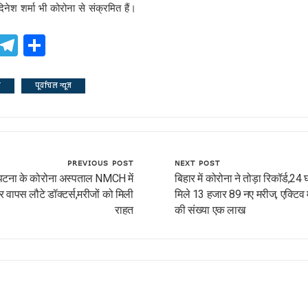
नेश शर्मा भी कोरोना से संक्रमित हैं।
ook
atsApp
X
Telegram
Share
!
ड
पूर्वांचल न्यूज
PREVIOUS POST
NEXT POST
पटना के कोरोना अस्‍पताल NMCH में
बिहार में कोरोना ने तोड़ा रिकॉर्ड,24 घंट
यादव
 वापस लौटे डॉक्टर्स,मरीजों को मिली
मिले 13 हजार 89 नए मरीज, एक्टिव 
राहत
की संख्या एक लाख