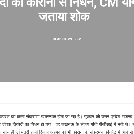
वेदी का कोरोना से निधन, CM योग
जताया शोक
सकुशल संपन्न।
िनेमा महोत्सव का शुभारंभ
शंकराचार्य अब नहीं, आखिर क्यों ?
 का तलाक !
ON APRIL 29, 2021
 से
गी पार!
ा वायरस का बढ़ता संक्रमण खतरनाक होता जा रहा है। गुरुवार को उत्तर प्रदेश राजस्व
क त्रिवेदी का निधन हो गया। वह लखनऊ के संजय गांधी पीजीआई में भर्ती थे। बता द
रहा है’ से परिचित हुए लोग
े साथ ही पूर्व मंत्री हाजी रियाज अहमद का भी कोरोना के संक्रमण कीचपेट में आने स