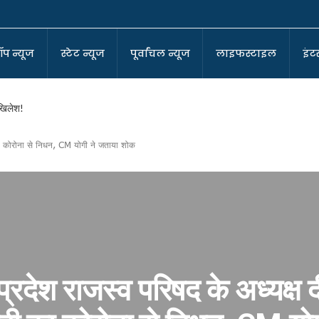
ॉप न्यूज
स्टेट न्यूज
पूर्वांचल न्यूज
लाइफस्टाइल
इंटर
अखिलेश!
ी का कोरोना से निधन, CM योगी ने जताया शोक
-कोआर्डिनेटर
ा बने सुर्वेंदु!
ा घर !
 प्रदेश राजस्व परिषद के अध्यक्ष
पर बीजेपी!
?