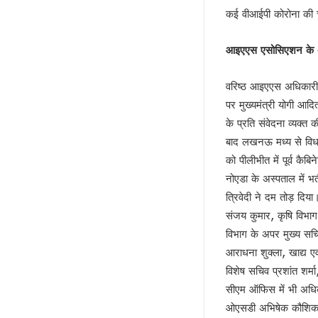
अज़हर उगलेगा डान की सच्चाई !
कई वीआईपी कोरोना की चप
अतीक की बीबी पर मेहरबान कौन ?
पीडीए के नए अर्थ की सियासत !
आइएएस एसोसिएशन के अध्
लोकपाल या शौकपाल!
वरिष्ठ आइएएस अधिकारी 
बिहार में फिर छले गए मुस्लिम
पर मुख्यमंत्री योगी आदि
फिर अलग हुए राजभर !
के प्रति संवेदना व्यक्
सपा नहीं लड़ेगी पंचायत चुनाव!
बाद लखनऊ मध्य से विधाय
योगी की बाल्मीकि चाल में फंसे अखिले
को पीलीभीत में पूर्व क
चुनाव की घोषणा और मायावती का ऐला
नोएडा के अस्पताल में
विजन-2047 का हिस्सा है ‘वन नेशन 
त्रिवेदी ने दम तोड़ दि
देश में नेपाल जैसे हालात की आशंका !
संजय कुमार, कृषि विभाग
केशव का संकेत !
विभाग के अपर मुख्य सचि
भाजपाई होते-होते रह गए शिवपाल!
आराधना शुक्ला, खाद्य ए
बुरे दौर में नेपाल !
विशेष सचिव प्रशांत शर्
BSP का सियासी रिस्टार्ट!
सीएम ऑफिस में भी अधिक
संकट में एनडीए !
ओएसडी अभिषेक कौशिक को