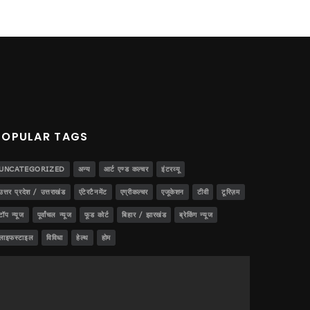
POPULAR TAGS
UNCATEGORIZED
अन्य
आर्ट एण्ड कल्चर
इंटरव्यू
उत्तर प्रदेश / उत्तराखंड
एंटेरटैनमेंट
एग्रीकल्चर
एजूकेशन
टीवी
टूरिज़म
टॉप न्यूज
पूर्वांचल न्यूज
फूड कोर्ट
बिहार / झारखंड
ब्रेकिंग न्यूज
लाइफस्टाइल
विविधा
हेल्थ
होम