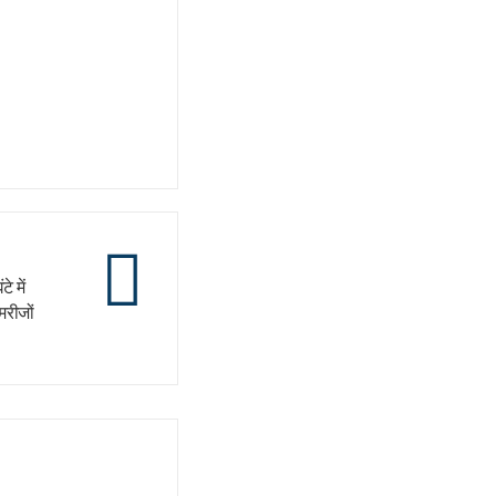
े में
मरीजों