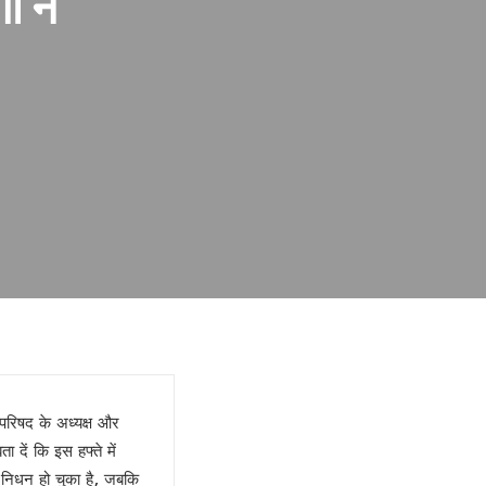
ी ने
 परिषद के अध्यक्ष और
ें कि इस हफ्ते में
े निधन हो चुका है, जबकि