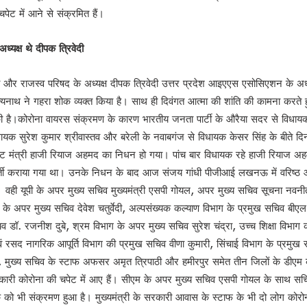
ेट में आने से संक्रमित हैं।
यक्ष थे दीपक त्रिवेदी
और राजस्व परिषद के अध्यक्ष दीपक त्रिवेदी उत्तर प्रदेश आइएएस एसोसिएशन के अध
त्यनाथ ने गहरा शोक व्यक्त किया है। साथ ही दिवंगत आत्मा की शांति की कामना करते ह
त की है।कोरोना वायरस संक्रमण के कारण भारतीय जनता पार्टी के औरैया सदर से विधाय
क सुरेश कुमार श्रीवास्तव और बरेली के नवाबगंज से विधायक केसर सिंह के बीते दिन
श !
ैबिनेट मंत्री हाजी रियाज अहमद का निधन हो गया। पांच बार विधायक रहे हाजी रियाज अ
न !
 भर्ती कराया गया था। उनके निधन के बाद आज संजय गांधी पीजीआई लखनऊ में वरि
वन इलैक्शन’ : डॉ राजीव
या। वही यूपी के अपर मुख्य सचिव मुख्यमंत्री एसपी गोयल, अपर मुख्य सचिव सूचना नवन
 के अपर मुख्य सचिव देवेश चतुर्वेदी, अल्पसंख्यक कल्याण विभाग के प्रमुख सचिव बी
व डॉ. रजनीश दुबे, श्रम विभाग के अपर मुख्य सचिव सुरेश चंद्रा, उच्च शिक्षा विभाग
वं रसद नागरिक आपूर्ति विभाग की प्रमुख सचिव वीणा कुमारी, सिंचाई विभाग के प्रमु
मा, मुख्य सचिव के स्टाफ अफसर अमृत त्रिपाठी और हमीरपुर समेत तीन जिलों के डीएम
ारी कोरोना की चपेट में आए हैं। सीएम के अपर मुख्य सचिव एसपी गोयल के साथ स
 भी संक्रमण हुआ है। मुख्यमंत्री के सरकारी आवास के स्टाफ के भी दो लोग कोरोना