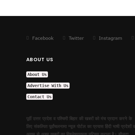
झूठा साबित हुए ट्रम्प !
अमेरिका के कब्जे में खामेनेई !
योगी से कड़वाहट खत्म..
अमेरिका का घमंड चकनाचूर करेगा त
योगीराज में नहीं चलेगी ऐसी सियासत !
Facebook
Twitter
Instagram
आम हुआ खास
विश्वास को भी नहीं हो रहा विश्वास कि 
ABOUT US
सीनियरों के रहते जूनियर राजीव का 
वाल पेंटिंग की सियासत !
About Us
डलझील बनाम नैनीझील
Advertise With Us
संजय ने फिर दी सियासी घुड़की !
फिर कोरोना की दस्तक, दिल्ली में अलर्
Contact Us
मिठाइयों पर भी पाक युद्ध का असर !
नौतपा तो नहीं तपा!
पूर्वी उत्तर प्रदेश व पश्चिमी बिहार की खबरों को मंच प्रदान करने के
पाक से अधिक खतरनाक हैं ये दुश्मन !
लिए संकल्पित पूर्वांचलनामा न्यूज पोर्टल का प्रयास हिंदी भाषी प्रदेशों 
सीजफायर पर घिरी सरकार !
अवाम से अहम खबरों का विश्लेषणात्मक परिचय कराना है। मौजुदा