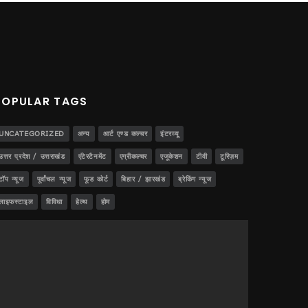
POPULAR TAGS
UNCATEGORIZED
अन्य
आर्ट एण्ड कल्चर
इंटरव्यू
उत्तर प्रदेश / उत्तराखंड
एंटेरटैनमेंट
एग्रीकल्चर
एजूकेशन
टीवी
टूरिज़म
टॉप न्यूज
पूर्वांचल न्यूज
फूड कोर्ट
बिहार / झारखंड
ब्रेकिंग न्यूज
लाइफस्टाइल
विविधा
हेल्थ
होम