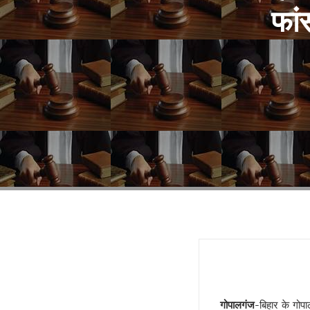
गोरखपुर में बार काउंसिल का चुनाव 
फां
ज्योतिर्विद नरेंद्र ने किया गोरखपुर स
स्वामी अविमुक्तेश्वरानंद विवाद पहले 
यूपी राज्य महिला आयोग की उपाध्यक्ष
दो दिवसीय सिनेमा महोत्सव 21 जनवरी
मुंबई हुई पराई!
सियासी गेम चेंजर एक्सप्रेसवे !
बंद होगा यमुना एक्सप्रेसवे !
डबल इनकम बना जंजाल !
एनडीए से फिर अलग होंगे नीतीश!
बुलडोजर की जद में खेसारी !
सीमांचल की सीमा तय करेगा AIMIM
जातीय पतवार से INDIA की नईया हो
योगी के पप्पू, अप्पू और टप्पू !
गोरखपुर पुस्तक महोत्सव : ‘पंडान जल 
अज़हर उगलेगा डान की सच्चाई !
गोपालगंज
-बिहार के गोप