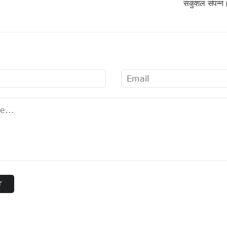
सकुशल संपन्न
्थी !
स!
T