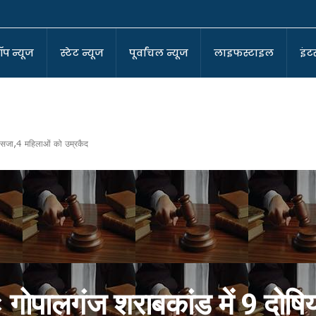
ॉप न्यूज
स्टेट न्यूज
पूर्वांचल न्यूज
लाइफस्टाइल
इंटर
की सजा,4 महिलाओं को उम्रकैद
-कोआर्डिनेटर
ा बने सुर्वेंदु!
ा घर !
पर बीजेपी!
?
ः गोपालगंज शराबकांड में 9 दोषिय