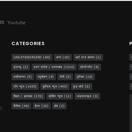
ेजस!
Youtube
CATEGORIES
..
डीजीपी बनना!
UNCATEGORIZED
(80)
अन्य
(10)
आर्ट एण्ड कल्चर
(1)
इंटरव्यू
(2)
उत्तर प्रदेश / उत्तराखंड
(1210)
एंटेरटैनमेंट
(9)
एग्रीकल्चर
(5)
एजूकेशन
(9)
टीवी
(2)
टूरिज़म
(10)
ट
टॉप न्यूज
(1420)
पूर्वांचल न्यूज
(443)
फूड कोर्ट
(2)
बिहार / झारखंड
(172)
ब्रेकिंग न्यूज
(11)
लाइफस्टाइल
(3)
विविधा
(46)
हेल्थ
(10)
होम
(2)
की
र की !