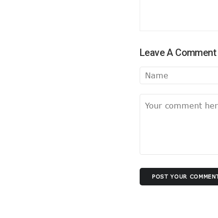
सुलझ नहीँ रही गवर्नर और सीएम की गुत
अंगड़ाई ही खड़ा करेगा ‘रंगमहल’ ..
बैकफुट पर होंगे ट्रम्प !
सुलह के रास्ते पर टीएमसी और कांग्रे
Leave A Comment
रविकिशन ने दिखाया मोदी को आईना !
SPG के हवाले हुआ यूपी !
ये रिश्ता भी कोई रिश्ता है
योगी शरणम गच्छामि !
चुनाव के लिए फ्रंटलाइनर बना संघ !
बिखरने लगा आईएनडीआईए !
पीएम पद से इस्तीफा देंगे मोदी !
योगी की राह पर धामी !
CS के सेवा विस्तार का होगा मतलब !
POST YOUR COMMEN
दो दशक बाद दोनों साथ
सैनिटरी पैड पर राहुल गांधी…
झूठा साबित हुए ट्रम्प !