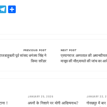
ook
atsApp
X
Telegram
Share
!
PREVIOUS POST
NEXT POST
ाज:बाहुबली पूर्व सांसद धनंजय सिंह ने
प्रयागराज: अस्पताल की अमानवीयता
यादव
किया सरेंडर
मासूम की मौत,मामले की जांच का आद
JANUARY 25, 2026
JANUARY 22, 
ाना !
अपनों के निशाने पर योगी आदित्यनाथ?
गोरखपुर में बा