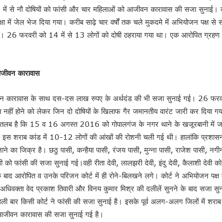
3 में से नौ दोषियों को फांसी और चार महिलाओं को आजीवन कारावास की सजा सुनाई। क
्षा में जेल भेज दिया गया। करीब साढ़े चार वर्षों तक चले मुकदमे में अभियोजन पक्ष से
। 26 फरवरी को 14 में से 13 लोगों को दोषी ठहराया गया था। एक आरोपित ग्रहण प
आजीवन कारावास
श !
वन कारावास के साथ दस-दस लाख रुपए के अर्थदंड की भी सजा सुनाई गई। 26 फरव
न !
ित नहीं होने को लेकर जिन दो दोषियों के खिलाफ गैर जमानतीय वारंट जारी कर दिया गया
वन इलैक्शन’ : डॉ राजीव
ौरतलब है कि 15 व 16 अगस्त 2016 को गोपालगंज के नगर थाने के खजूरबानी में ज
 इस शराब कांड में 10-12 लोगों की आंखों की रोशनी चली गई थी। हालांकि प्रशासन की 
ने का जिक्र है। छठु पासी, कन्हैया पासी, रंजय पासी, मुन्ना पासी, राजेश पासी, नगी
को फांसी की सजा सुनाई गई।वही रीता देवी, लालझरी देवी, इंदु देवी, कैलाशी देवी 
बाद आरोपित व उनके परिजन कोर्ट में ही रोने-बिलखने लगे। कोर्ट ने अभियोजन पक्ष क
के अधिवक्ता वेद प्रकाश तिवारी और विनय कुमार मिश्र की दलीलें सुनने के बाद सजा 
 पहली बार किसी कोर्ट ने फांसी की सजा सुनाई है। इसके पूर्व अलग-अलग जिलों में शराब
आजीवन कारावास की सजा सुनाई गई है।