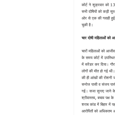
अतीक की बीबी पर मेहरबान कौन ?
कोर्ट ने शुक्रवार को 1
पीडीए के नए अर्थ की सियासत !
सभी दोषियों को कड़ी सुरक
लोकपाल या शौकपाल!
ओर से एक की गवाही हुई
बिहार में फिर छले गए मुस्लिम
चुकी है।
फिर अलग हुए राजभर !
चार दोषी महिलाओं को 
सपा नहीं लड़ेगी पंचायत चुनाव!
योगी की बाल्मीकि चाल में फंसे अखिले
चारों महिलाओं को आजी
चुनाव की घोषणा और मायावती का ऐला
के समय कोर्ट में उपस्थ
विजन-2047 का हिस्सा है ‘वन नेशन 
में सरेंडर कर दिया। ग
देश में नेपाल जैसे हालात की आशंका !
लोगों की मौत हो गई थी।
केशव का संकेत !
की ही आंखों की रोशनी जा
भाजपाई होते-होते रह गए शिवपाल!
सनोज पासी व संजय पासी 
बुरे दौर में नेपाल !
गई। सजा सुनाए जाने के 
BSP का सियासी रिस्टार्ट!
श्रीवास्तव, बचाव पक्ष 
संकट में एनडीए !
शराब कांड में बिहार में
कृषि होगा विकास का आधार!
आरोपितों को अधिकतम 