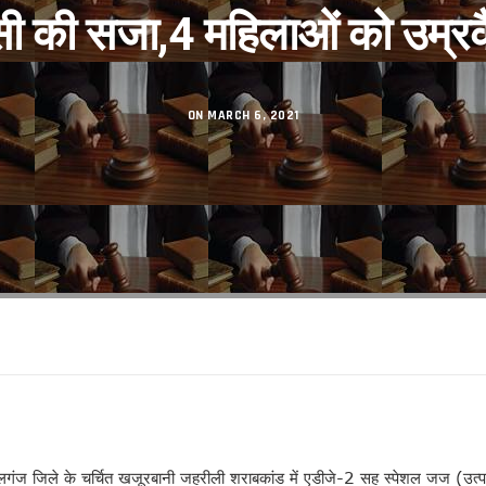
सकुशल संपन्न।
सी की सजा,4 महिलाओं को उम्र
िनेमा महोत्सव का शुभारंभ
शंकराचार्य अब नहीं, आखिर क्यों ?
 का तलाक !
ON MARCH 6, 2021
 से
गी पार!
रहा है’ से परिचित हुए लोग
ालगंज जिले के चर्चित खजूरबानी जहरीली शराबकांड में एडीजे-2 सह स्पेशल जज (उत्