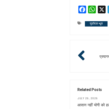
अशान्ति फैलाने की कोशिश में ट्रम्प !
Faceb
Wh
भ्रष्टाचार पर चला योगी चाबुक !
चूक तो हो ही गई !
कश्मीर विवाद सुलझाने को तैयार पाक 
पूर्वांचल न्यूज
रिटायर नहीं होंगे!
कांग्रेसी खेवनहार पप्पू और केके!
एक मुद्दे पर दो फाड़ हुआ विपक्ष !
खतरे में राहुल गांधी !
प्रयागर
विपक्षी गठबंधन को धार देंगे अखिलेश 
तेजस्वी नहीं, तेजप्रताप तो हैं न जी!
बिहार में मोदी का ‘फुले’ अटैक
संकट में डालर !
मायावती ने क्यों भेजा था जेल ?
Related Posts
सीपी होंगे वीपी!
चर्चा में ही रहेंगे तेजप्रताप या…
JULY 26, 2026
आसान नहीं योगी को हट
धन्यवाद पर निष्कासन!