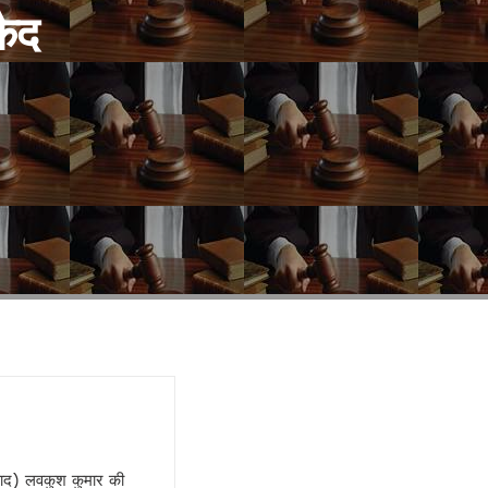
कैद
पाद) लवकुश कुमार की